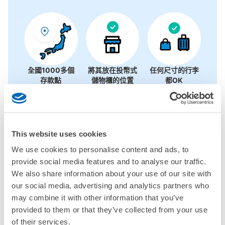
沒有關於投幣式儲物櫃的資訊
全國1000多個
將其放在投幣式
任何尺寸的行李
存款點
儲物櫃的位置
都OK
檢查如何使用
檢查四個特色
This website uses cookies
We use cookies to personalise content and ads, to
檢查收費方案
provide social media features and to analyse our traffic.
We also share information about your use of our site with
手提包尺寸
NT$80
our social media, advertising and analytics partners who
/
日
may combine it with other information that you’ve
最長邊未滿45cm的行李（小型背包、手提包、手提行李
provided to them or that they’ve collected from your use
桃園市行李寄存訊息
等）
事先用手機預約

of their services.
全國有1,000家以上合作店鋪