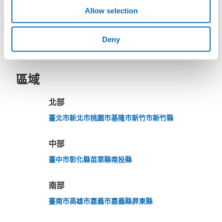
Allow selection
放下行李，愉快度過一整天！
樂器、嬰兒車、腳踏車等，只要是1個人能搬運的行李尺寸就OK
Deny
區域
北部
突發狀況下的安心理賠
臺北市
新北市
桃園市
基隆市
新竹市
新竹縣
發生行李破損、被偷等狀況時安心有保障
中部
臺中市
彰化縣
苗栗縣
南投縣
南部
臺南市
高雄市
嘉義市
嘉義縣
屏東縣