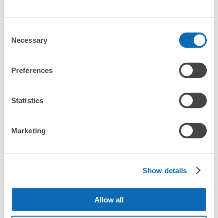
指定的日期和時間
北起北海道，南至沖繩，以都市為中心，全國皆可使用此服務。
向您介紹桃園市附近的行李寄存地點！

行李箱尺寸
Consent
我們會隨時更新ecbo cloak的合作店鋪及投幣式寄物櫃的資訊。

NT$160
Necessary
/
日
Selection
在桃園市附近觀光、工作或購物時，您是否曾想過「如果這東西可
最長邊45cm以上的行李（行李箱、樂器、嬰兒車等）
以找地方寄放就好了」？

Preferences
把手上的包包、行李箱、嬰兒車、自行車等都寄存起來，輕鬆沒負
擔！

Statistics
ecbo cloak活用各商店的閒置空間，讓會員可用手機簡單預約把行
許多地點佳/條件優的店鋪
工作人員拍完行李照片後

李寄存在店裡，而且只需投幣式寄物櫃的價格。

我們與許多地點方便的車站內店舖以及24小時營業的店鋪合作。
即完成寄存手續
即使是在大型活動現場，寄物櫃全滿的狀態下，也能在附近找到地
Marketing
方寄物。
Show details
快速又方便！首先下載App吧！
Allow all
任何尺寸的行李都OK