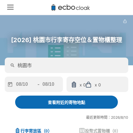
[2026] 桃園市行李寄存空位＆置物櫃整理
-
x 0
x 0
Navigate
Navigate
forward
backward
to
to
查看附近的寄物地點
interact
interact
with
with
最近更新時間：2026/8/10
the
the
calendar
calendar
行李寄放區
（
0
）
投幣式置物櫃
（
0
）
and
and