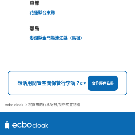
東部
花蓮縣
台東縣
離島
澎湖縣
金門縣
連江縣（馬祖）
想活用閒置空間保管行李嗎？👉
合作夥伴註冊
ecbo cloak
桃園市的行李寄放/投幣式置物櫃