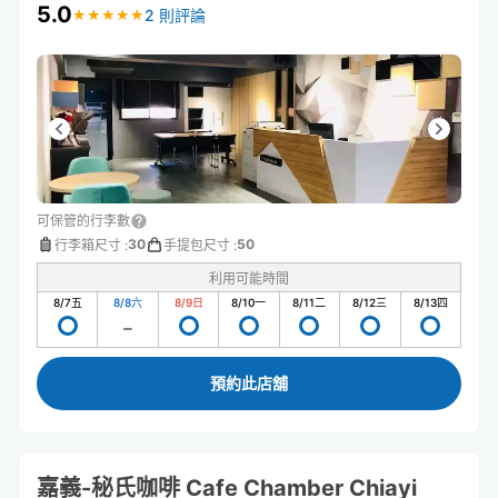
5.0
2 則評論
★
★
★
★
★
★
★
★
★
★
可保管的行李數
30
50
行李箱尺寸
:
手提包尺寸
:
利用可能時間
8/7
五
8/8
六
8/9
日
8/10
一
8/11
二
8/12
三
8/13
四
預約此店舖
嘉義-秘氏咖啡 Cafe Chamber Chiayi