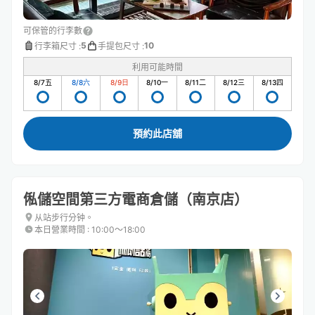
可保管的行李數
5
10
行李箱尺寸
:
手提包尺寸
:
利用可能時間
8/7
五
8/8
六
8/9
日
8/10
一
8/11
二
8/12
三
8/13
四
預約此店舖
俬儲空間第三方電商倉儲（南京店）
从站步行分钟。
本日營業時間
:
10:00〜18:00