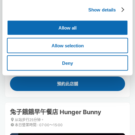
Show details
Allow all
可保管的行李數
Allow selection
3
3
行李箱尺寸
:
手提包尺寸
:
利用可能時間
8/7
五
8/8
六
8/9
日
8/10
一
8/11
二
8/12
三
8/13
四
Deny
預約此店舖
兔子餓餓早午餐店 Hunger Bunny
从站步行25分钟。
本日營業時間
:
07:00〜15:00