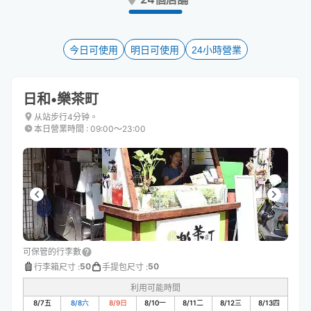
the
the
question
question
mark
mark
key
key
今日可使用
明日可使用
24小時營業
to
to
get
get
the
the
日和•樂茶町
keyboard
keyboard
shortcuts
shortcuts
从站步行4分钟。
本日營業時間
:
09:00〜23:00
for
for
changing
changing
dates.
dates.
可保管的行李數
50
50
行李箱尺寸
:
手提包尺寸
:
利用可能時間
8/7
五
8/8
六
8/9
日
8/10
一
8/11
二
8/12
三
8/13
四