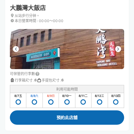
大鵬灣大飯店
从站步行分钟。
本日營業時間
:
00:00〜00:00
可保管的行李數
6
6
行李箱尺寸
:
手提包尺寸
:
利用可能時間
8/7
五
8/8
六
8/9
日
8/10
一
8/11
二
8/12
三
8/13
四
預約此店舖