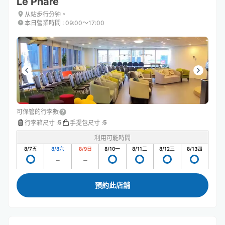
Le Phare
从站步行分钟。
本日營業時間
:
09:00〜17:00
可保管的行李數
5
5
行李箱尺寸
:
手提包尺寸
:
利用可能時間
8/7
五
8/8
六
8/9
日
8/10
一
8/11
二
8/12
三
8/13
四
預約此店舖