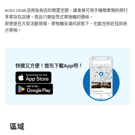
ecbo cloak活用各商店的閒置空間，讓會員可用手機簡單預約把行
許多地點佳/條件優的店鋪
工作人員拍完行李照片後

李寄存在店裡，而且只需投幣式寄物櫃的價格。

我們與許多地點方便的車站內店舖以及24小時營業的店鋪合作。
即完成寄存手續
即使是在大型活動現場，寄物櫃全滿的狀態下，也能在附近找到地
方寄物。
快速又方便！首先下載App吧！
任何尺寸的行李都OK
放下行李，愉快度過一整天！
樂器、嬰兒車、腳踏車等，只要是1個人能搬運的行李尺寸就OK
區域