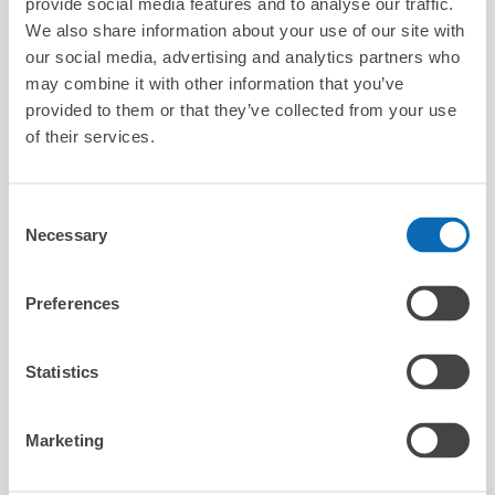
provide social media features and to analyse our traffic.
We also share information about your use of our site with
our social media, advertising and analytics partners who
may combine it with other information that you’ve
provided to them or that they’ve collected from your use
of their services.
可保管的行李數
1
1
行李箱尺寸
:
手提包尺寸
:
利用可能時間
Consent
8/7
五
8/8
六
8/9
日
8/10
一
8/11
二
8/12
三
8/13
四
Necessary
Selection
預約此店舖
Preferences
Statistics
台灣微告 MicroAd Taiwan
从站步行分钟。
Marketing
本日營業時間
:
10:00〜18:00