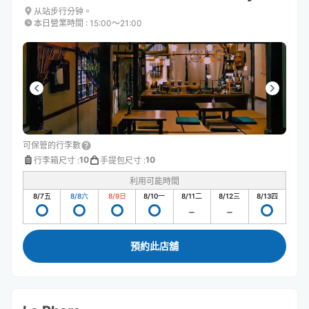
从站步行分钟。
本日營業時間
:
15:00〜21:00
可保管的行李數
10
10
行李箱尺寸
:
手提包尺寸
:
利用可能時間
8/7
五
8/8
六
8/9
日
8/10
一
8/11
二
8/12
三
8/13
四
預約此店舖