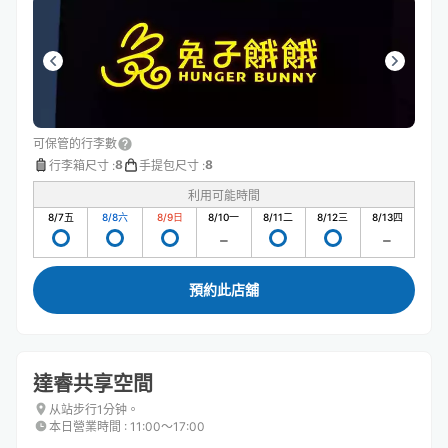
可保管的行李數
8
8
行李箱尺寸
:
手提包尺寸
:
利用可能時間
8/7
五
8/8
六
8/9
日
8/10
一
8/11
二
8/12
三
8/13
四
預約此店舖
達睿共享空間
从站步行1分钟。
本日營業時間
:
11:00〜17:00