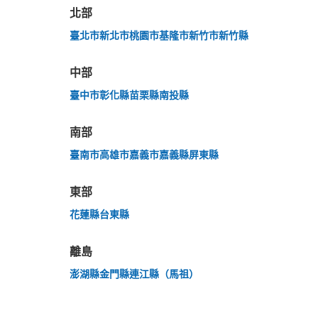
北部
突發狀況下的安心理賠
臺北市
新北市
桃園市
基隆市
新竹市
新竹縣
發生行李破損、被偷等狀況時安心有保障
中部
臺中市
彰化縣
苗栗縣
南投縣
南部
臺南市
高雄市
嘉義市
嘉義縣
屏東縣
東部
花蓮縣
台東縣
離島
澎湖縣
金門縣
連江縣（馬祖）