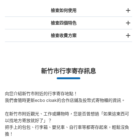
檢查如何使用
檢查四個特色
檢查收費方案
手提包尺寸
NT$80
/
日
最長邊未滿45cm的行李（小型背包、手提包、手提行李
新竹市行李寄存訊息
等）
事先用手機預約

全國有1,000家以上合作店鋪
指定的日期和時間
北起北海道，南至沖繩，以都市為中心，全國皆可使用此服務。
向您介紹新竹市附近的行李寄存地點！

行李箱尺寸
我們會隨時更新ecbo cloak的合作店鋪及投幣式寄物櫃的資訊。

NT$160
/
日
在新竹市附近觀光、工作或購物時，您是否曾想過「如果這東西可
最長邊45cm以上的行李（行李箱、樂器、嬰兒車等）
以找地方寄放就好了」？

把手上的包包、行李箱、嬰兒車、自行車等都寄存起來，輕鬆沒負
擔！
