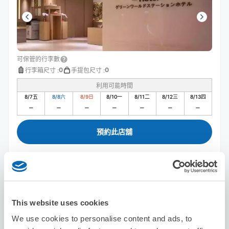
可保管的行李數
0
0
行李箱尺寸
:
手提包尺寸
:
利用可能時間
8/7
五
8/8
六
8/9
日
8/10
一
8/11
二
8/12
三
8/13
四
預約此店舖
洛碁大飯店山水閣館
从站步行5分钟。
This website uses cookies
本日營業時間
:
關閉
We use cookies to personalise content and ads, to