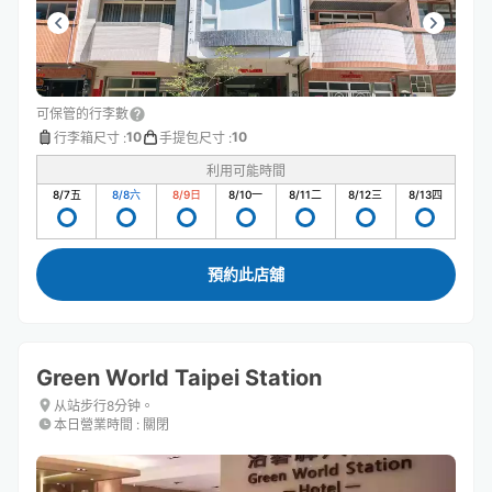
可保管的行李數
10
10
行李箱尺寸
:
手提包尺寸
:
利用可能時間
8/7
五
8/8
六
8/9
日
8/10
一
8/11
二
8/12
三
8/13
四
預約此店舖
Green World Taipei Station
从站步行8分钟。
本日營業時間
:
關閉