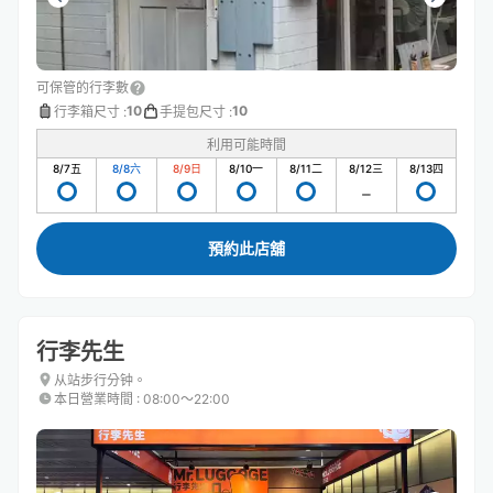
可保管的行李數
10
10
行李箱尺寸
:
手提包尺寸
:
利用可能時間
8/7
五
8/8
六
8/9
日
8/10
一
8/11
二
8/12
三
8/13
四
預約此店舖
行李先生
从站步行分钟。
本日營業時間
:
08:00〜22:00