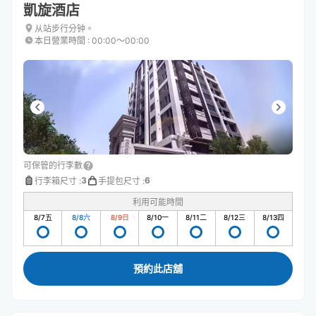
凱旋酒店
从站步行分钟。
本日營業時間
:
00:00〜00:00
可保管的行李數
3
6
行李箱尺寸
:
手提包尺寸
:
利用可能時間
8/7
五
8/8
六
8/9
日
8/10
一
8/11
二
8/12
三
8/13
四
預約此店舖