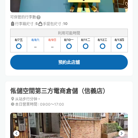
可保管的行李數
5
10
行李箱尺寸
:
手提包尺寸
:
利用可能時間
8/7
五
8/8
六
8/9
日
8/10
一
8/11
二
8/12
三
8/13
四
預約此店舖
俬儲空間第三方電商倉儲（信義店）
从站步行分钟。
本日營業時間
:
09:00〜17:00