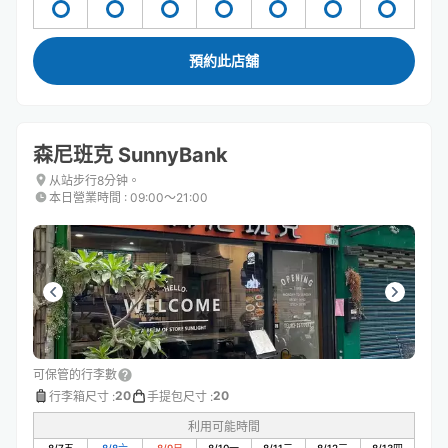
預約此店舖
森尼班克 SunnyBank
从站步行8分钟。
本日營業時間
:
09:00〜21:00
可保管的行李數
20
20
行李箱尺寸
:
手提包尺寸
:
利用可能時間