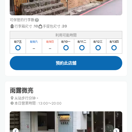
可保管的行李數
10
20
行李箱尺寸
:
手提包尺寸
:
利用可能時間
8/7
五
8/8
六
8/9
日
8/10
一
8/11
二
8/12
三
8/13
四
預約此店舖
雨露微亮
从站步行分钟。
本日營業時間
:
13:00〜20:00