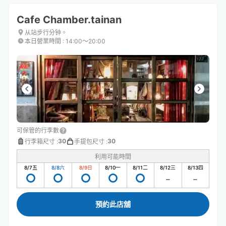
Cafe Chamber.tainan
从站步行分钟。
本日營業時間
:
14:00〜20:00
可保管的行李數
30
30
行李箱尺寸
:
手提包尺寸
:
利用可能時間
8/7
五
8/8
六
8/9
日
8/10
一
8/11
二
8/12
三
8/13
四
預約此店舖