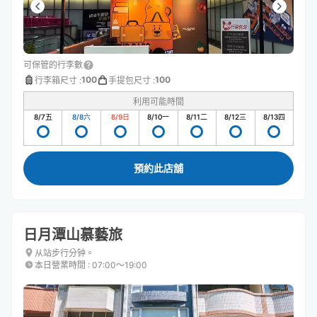
可保管的行李數
100
100
行李箱尺寸
:
手提包尺寸
:
利用可能時間
8/7
五
8/8
六
8/9
日
8/10
一
8/11
二
8/12
三
8/13
四
預約此店舖
日月潭山慕藝旅
从站步行分钟。
本日營業時間
:
07:00〜19:00