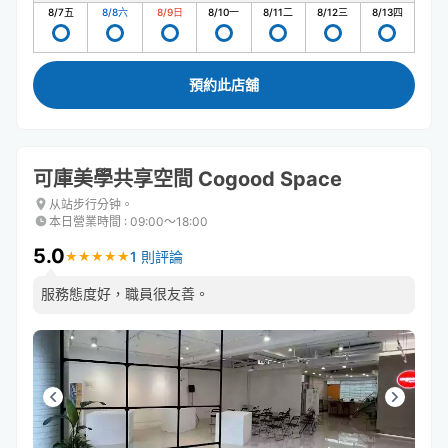
8/7
五
8/8
六
8/9
日
8/10
一
8/11
二
8/12
三
8/13
四
預約此店舖
可庫美學共享空間 Cogood Space
从站步行分钟。
本日營業時間
:
09:00〜18:00
5.0
1 則評論
★
★
★
★
★
★
★
★
★
★
服務態度好，職員很友善。