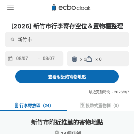
[2026] 新竹市行李寄存空位＆置物櫃整理
-
x 0
x 0
Navigate
Navigate
forward
backward
to
to
查看附近的寄物地點
interact
interact
with
with
最近更新時間：2026/8/7
the
the
calendar
calendar
行李寄放區
（
24
）
投幣式置物櫃
（
0
）
and
and
select
select
a
a
新竹市附近推薦的寄物地點
date.
date.
Press
Press
24個店舖