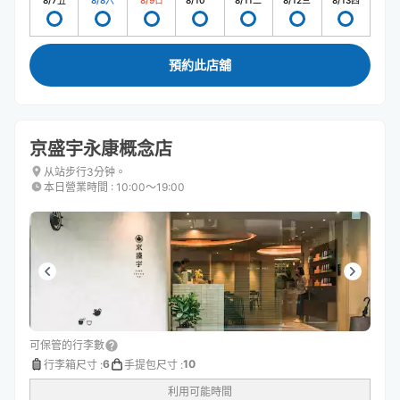
8/7
五
8/8
六
8/9
日
8/10
一
8/11
二
8/12
三
8/13
四
預約此店舖
京盛宇永康概念店
从站步行3分钟。
本日營業時間
:
10:00〜19:00
可保管的行李數
6
10
行李箱尺寸
:
手提包尺寸
:
利用可能時間