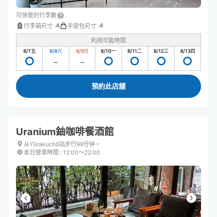
可保管的行李數
4
4
行李箱尺寸
:
手提包尺寸
:
利用可能時間
8/7
五
8/8
六
8/9
日
8/10
一
8/11
二
8/12
三
8/13
四
預約此店舖
Uranium鈾咖啡餐酒館
从Yūrakuchō站步行99分钟。
本日營業時間
:
12:00〜22:00