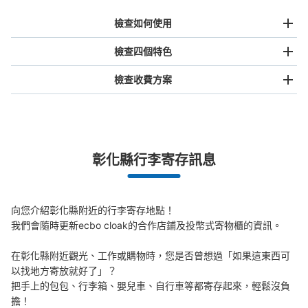
檢查如何使用
檢查四個特色
檢查收費方案
手提包尺寸
NT$80
/
日
最長邊未滿45cm的行李（小型背包、手提包、手提行李
彰化縣行李寄存訊息
等）
事先用手機預約

全國有1,000家以上合作店鋪
指定的日期和時間
北起北海道，南至沖繩，以都市為中心，全國皆可使用此服務。
向您介紹彰化縣附近的行李寄存地點！

行李箱尺寸
我們會隨時更新ecbo cloak的合作店鋪及投幣式寄物櫃的資訊。

NT$160
/
日
在彰化縣附近觀光、工作或購物時，您是否曾想過「如果這東西可
最長邊45cm以上的行李（行李箱、樂器、嬰兒車等）
以找地方寄放就好了」？

把手上的包包、行李箱、嬰兒車、自行車等都寄存起來，輕鬆沒負
擔！
