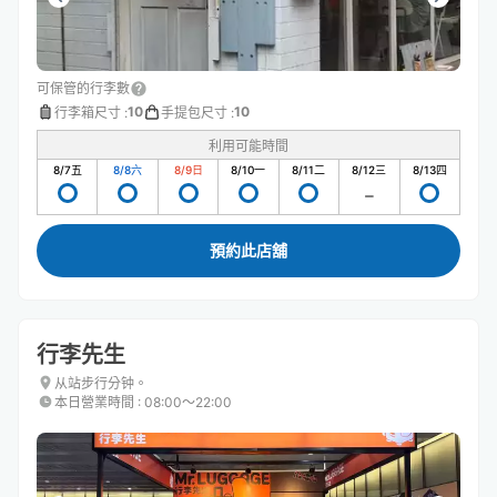
可保管的行李數
10
10
行李箱尺寸
:
手提包尺寸
:
利用可能時間
8/7
五
8/8
六
8/9
日
8/10
一
8/11
二
8/12
三
8/13
四
預約此店舖
行李先生
从站步行分钟。
本日營業時間
:
08:00〜22:00