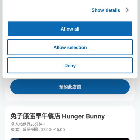
Show details
Allow all
可保管的行李數
Allow selection
3
3
行李箱尺寸
:
手提包尺寸
:
利用可能時間
8/7
五
8/8
六
8/9
日
8/10
一
8/11
二
8/12
三
8/13
四
Deny
預約此店舖
兔子餓餓早午餐店 Hunger Bunny
从站步行25分钟。
本日營業時間
:
07:00〜15:00