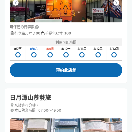
可保管的行李數
100
100
行李箱尺寸
:
手提包尺寸
:
利用可能時間
8/7
五
8/8
六
8/9
日
8/10
一
8/11
二
8/12
三
8/13
四
預約此店舖
日月潭山慕藝旅
从站步行分钟。
本日營業時間
:
07:00〜19:00