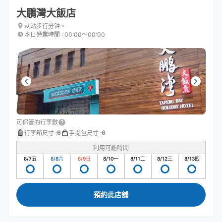
大鵬灣大飯店
从站步行分钟。
本日營業時間
:
00:00〜00:00
可保管的行李數
6
6
行李箱尺寸
:
手提包尺寸
:
利用可能時間
8/7
五
8/8
六
8/9
日
8/10
一
8/11
二
8/12
三
8/13
四
預約此店舖