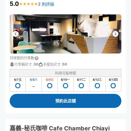
5.0
2 則評論
★
★
★
★
★
★
★
★
★
★
可保管的行李數
30
50
行李箱尺寸
:
手提包尺寸
:
利用可能時間
8/7
五
8/8
六
8/9
日
8/10
一
8/11
二
8/12
三
8/13
四
預約此店舖
嘉義-秘氏咖啡 Cafe Chamber Chiayi