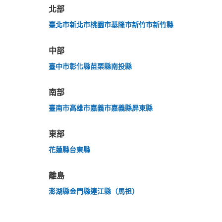
北部
突發狀況下的安心理賠
臺北市
新北市
桃園市
基隆市
新竹市
新竹縣
發生行李破損、被偷等狀況時安心有保障
中部
臺中市
彰化縣
苗栗縣
南投縣
南部
臺南市
高雄市
嘉義市
嘉義縣
屏東縣
東部
花蓮縣
台東縣
離島
澎湖縣
金門縣
連江縣（馬祖）