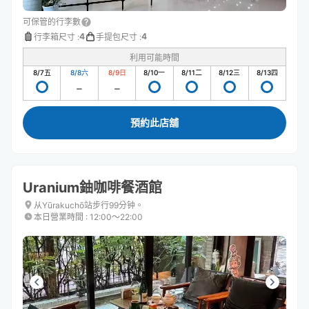
可保管的行李數
4
4
行李箱尺寸
:
手提包尺寸
:
利用可能時間
8/7
五
8/8
六
8/9
日
8/10
一
8/11
二
8/12
三
8/13
四
預約此店舖
Uranium鈾咖啡餐酒館
从Yūrakuchō站步行99分钟。
本日營業時間
:
12:00〜22:00