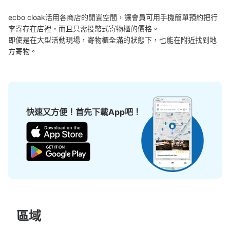
ecbo cloak活用各商店的閒置空間，讓會員可用手機簡單預約把行
許多地點佳/條件優的店鋪
工作人員拍完行李照片後

李寄存在店裡，而且只需投幣式寄物櫃的價格。

我們與許多地點方便的車站內店舖以及24小時營業的店鋪合作。
即完成寄存手續
即使是在大型活動現場，寄物櫃全滿的狀態下，也能在附近找到地
方寄物。
快速又方便！首先下載App吧！
任何尺寸的行李都OK
放下行李，愉快度過一整天！
樂器、嬰兒車、腳踏車等，只要是1個人能搬運的行李尺寸就OK
區域