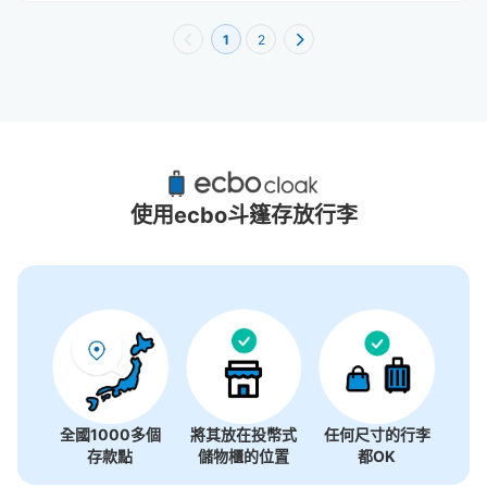
1
2
彰化縣附近推薦的寄物櫃
0個投幣式置物櫃
使用ecbo斗篷存放行李
沒有關於投幣式儲物櫃的資訊
全國1000多個
將其放在投幣式
任何尺寸的行李
存款點
儲物櫃的位置
都OK