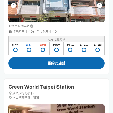
可保管的行李數
10
10
行李箱尺寸
:
手提包尺寸
:
利用可能時間
8/7
五
8/8
六
8/9
日
8/10
一
8/11
二
8/12
三
8/13
四
預約此店舖
Green World Taipei Station
从站步行8分钟。
本日營業時間
:
關閉