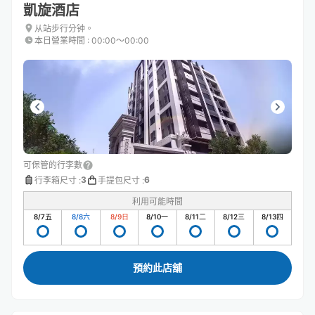
凱旋酒店
从站步行分钟。
本日營業時間
:
00:00〜00:00
可保管的行李數
3
6
行李箱尺寸
:
手提包尺寸
:
利用可能時間
8/7
五
8/8
六
8/9
日
8/10
一
8/11
二
8/12
三
8/13
四
預約此店舖