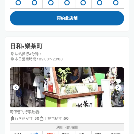
預約此店舖
日和•樂茶町
从站步行4分钟。
本日營業時間
:
09:00〜23:00
可保管的行李數
50
50
行李箱尺寸
:
手提包尺寸
:
利用可能時間