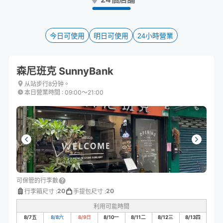
the
the
question
question
mark
mark
key
key
今日可使用
明日可使用
24小時營業
to
to
get
get
the
the
森尼班克 SunnyBank
keyboard
keyboard
shortcuts
shortcuts
从站步行8分钟。
本日營業時間
:
09:00〜21:00
for
for
changing
changing
dates.
dates.
可保管的行李數
20
20
行李箱尺寸
:
手提包尺寸
:
利用可能時間
8/7
五
8/8
六
8/9
日
8/10
一
8/11
二
8/12
三
8/13
四