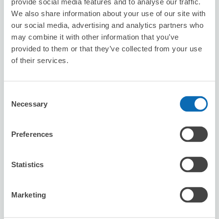
provide social media features and to analyse our traffic.
We also share information about your use of our site with
our social media, advertising and analytics partners who
may combine it with other information that you’ve
provided to them or that they’ve collected from your use
of their services.
可保管的行李數
1
1
行李箱尺寸
:
手提包尺寸
:
利用可能時間
Consent
8/7
五
8/8
六
8/9
日
8/10
一
8/11
二
8/12
三
8/13
四
Necessary
Selection
預約此店舖
Preferences
Statistics
台灣微告 MicroAd Taiwan
从站步行分钟。
Marketing
本日營業時間
:
10:00〜18:00