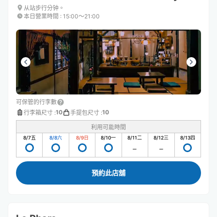
从站步行分钟。
本日營業時間
:
15:00〜21:00
可保管的行李數
10
10
行李箱尺寸
:
手提包尺寸
:
利用可能時間
8/7
五
8/8
六
8/9
日
8/10
一
8/11
二
8/12
三
8/13
四
預約此店舖