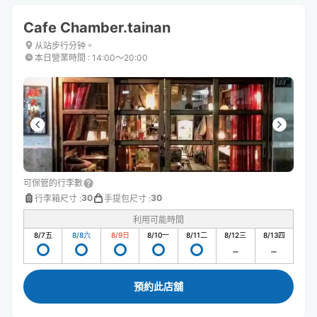
Cafe Chamber.tainan
从站步行分钟。
本日營業時間
:
14:00〜20:00
可保管的行李數
30
30
行李箱尺寸
:
手提包尺寸
:
利用可能時間
8/7
五
8/8
六
8/9
日
8/10
一
8/11
二
8/12
三
8/13
四
預約此店舖