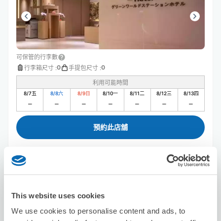
可保管的行李數
0
0
行李箱尺寸
:
手提包尺寸
:
利用可能時間
8/7
五
8/8
六
8/9
日
8/10
一
8/11
二
8/12
三
8/13
四
預約此店舖
洛碁大飯店山水閣館
从站步行5分钟。
This website uses cookies
本日營業時間
:
關閉
We use cookies to personalise content and ads, to