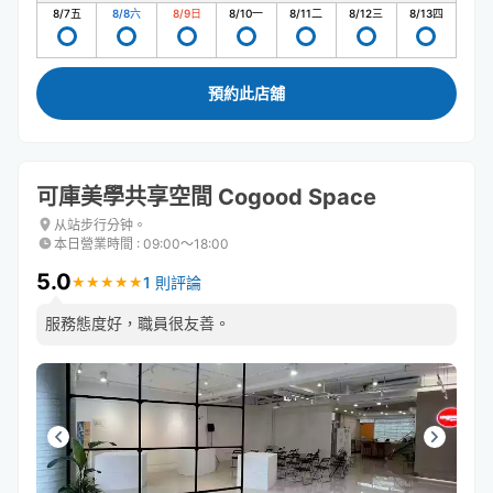
8/7
五
8/8
六
8/9
日
8/10
一
8/11
二
8/12
三
8/13
四
預約此店舖
可庫美學共享空間 Cogood Space
从站步行分钟。
本日營業時間
:
09:00〜18:00
5.0
1 則評論
★
★
★
★
★
★
★
★
★
★
服務態度好，職員很友善。