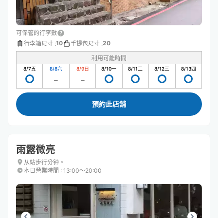
可保管的行李數
10
20
行李箱尺寸
:
手提包尺寸
:
利用可能時間
8/7
五
8/8
六
8/9
日
8/10
一
8/11
二
8/12
三
8/13
四
預約此店舖
雨露微亮
从站步行分钟。
本日營業時間
:
13:00〜20:00