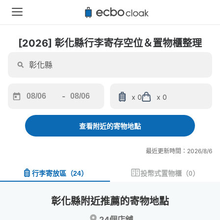
[2026] 彰化縣行李寄存空位＆置物櫃整理
-
x 0
x 0
Navigate
Navigate
forward
backward
to
to
查看附近的寄物地點
interact
interact
with
with
最近更新時間：2026/8/6
the
the
calendar
calendar
行李寄放區
（
24
）
投幣式置物櫃
（
0
）
and
and
select
select
a
a
彰化縣附近推薦的寄物地點
date.
date.
Press
Press
24個店舖