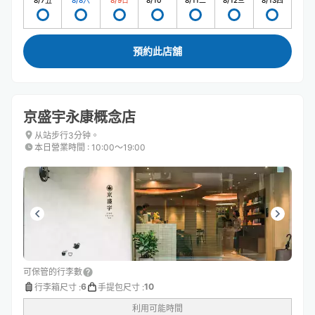
8/7
五
8/8
六
8/9
日
8/10
一
8/11
二
8/12
三
8/13
四
預約此店舖
京盛宇永康概念店
从站步行3分钟。
本日營業時間
:
10:00〜19:00
可保管的行李數
6
10
行李箱尺寸
:
手提包尺寸
:
利用可能時間