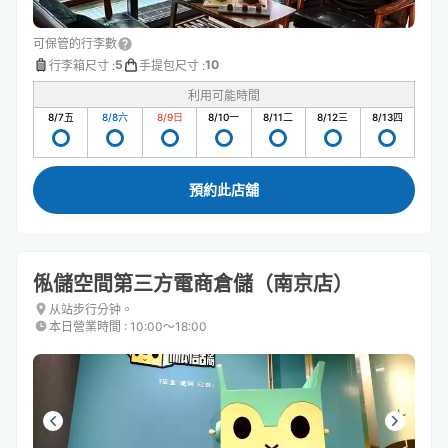
可保管的行李數
5
10
行李箱尺寸
:
手提包尺寸
:
利用可能時間
8/7
五
8/8
六
8/9
日
8/10
一
8/11
二
8/12
三
8/13
四
預約此店舖
俬儲空間第三方電商倉儲（南京店）
从站步行分钟。
本日營業時間
:
10:00〜18:00