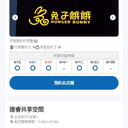
可保管的行李數
8
8
行李箱尺寸
:
手提包尺寸
:
利用可能時間
8/7
五
8/8
六
8/9
日
8/10
一
8/11
二
8/12
三
8/13
四
預約此店舖
達睿共享空間
从站步行1分钟。
本日營業時間
:
11:00〜17:00