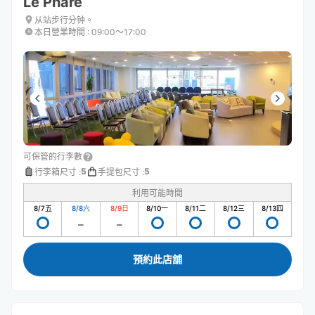
Le Phare
从站步行分钟。
本日營業時間
:
09:00〜17:00
可保管的行李數
5
5
行李箱尺寸
:
手提包尺寸
:
利用可能時間
8/7
五
8/8
六
8/9
日
8/10
一
8/11
二
8/12
三
8/13
四
預約此店舖