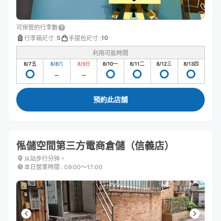
可保管的行李數
5
10
行李箱尺寸
:
手提包尺寸
:
利用可能時間
8/7
五
8/8
六
8/9
日
8/10
一
8/11
二
8/12
三
8/13
四
預約此店舖
俬儲空間第三方電商倉儲（信義店）
从站步行分钟。
本日營業時間
:
09:00〜17:00