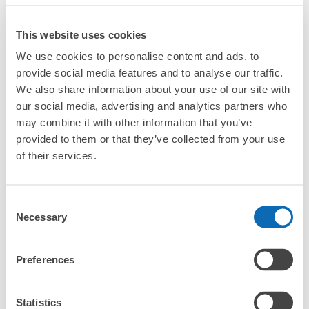
This website uses cookies
基本資訊
We use cookies to personalise content and ads, to
provide social media features and to analyse our traffic.
We also share information about your use of our site with
our social media, advertising and analytics partners who
從車站
當日預約
現場支付
may combine it with other information that you’ve
徒步分
可
可
provided to them or that they’ve collected from your use
of their services.
Wi-Fi
電梯
電源
可提供
有
可提供
Consent
吸煙禁煙分隔
英語溝通
Necessary
Selection
OK
有
Preferences
座位數座多25位，歡迎寄放行李時順便喝個咖啡
放鬆一下，開始您愜意的旅遊。
Statistics