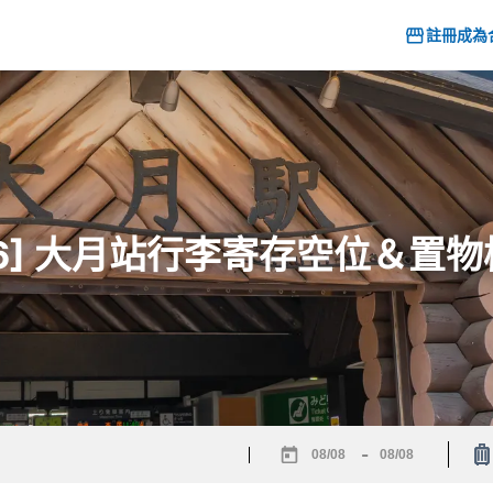
註冊成為
26] 大月站行李寄存空位＆置
-
Navigate
Navigate