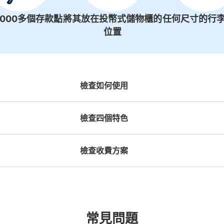
1000多個存款點
將其放在投幣式儲物櫃的
任何尺寸的行李
位置
檢查如何使用
檢查四個特色
檢查收費方案
機預約

工作人員拍完行李照片後

放下行李，
期和時間
即完成寄存手續
富士急行線のりかえ口付近
提包尺寸
行李箱尺寸
¥500
¥800
从大月站步行0m。
本日營業時間 06:00〜22:0
/
日
/
日
可保管的行李數
長邊未滿45cm的行李（小型背包、手提包、
最長邊45cm以上的行
合作店鋪
許多地點佳/條件優的店鋪
任何尺寸的行李都OK
突
常見問題
提行李等）
車等）
小碼： 4
中尺寸： 4
L 尺寸： 3