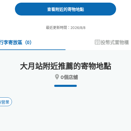
forward
backward
to
to
查看附近的寄物地點
interact
interact
with
with
the
the
最近更新時間：2026/8/8
calendar
calendar
and
and
select
select
行李寄放區
（
0
）
投幣式置物櫃
a
a
date.
date.
Press
Press
大月站附近推薦的寄物地點
the
the
question
question
0個店舖
mark
mark
key
key
to
to
get
get
the
the
時營業
keyboard
keyboard
shortcuts
shortcuts
for
for
changing
changing
dates.
dates.