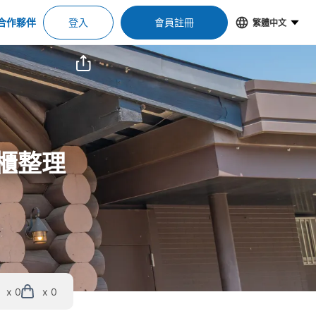
合作夥伴
登入
會員註冊
繁體中文
物櫃整理
x 0
x 0