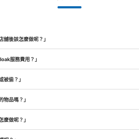
都市為中
我們與許多地點方便的車站內店舖以及
樂器、嬰兒車、腳踏車等，只要是1個人
發生行李
務。
24小時營業的店鋪合作。
能搬運的行李尺寸就OK
店舖後該怎麼做呢？」
利用可能時間
cloak服務費用？」
8/11
8/12
8/13
或被偷？」
查看此投幣式儲物櫃的位置
的物品嗎？」
怎麼做呢？」