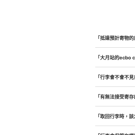
北起北海道，南至沖繩，以
心，全國皆可使用此服
「抵達預計寄物的
「大月站的ecbo 
8/9
8/10
「行李會不會不見
「有無法接受寄存
「取回行李時，該