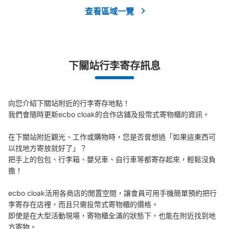
指定宿泊先の客に限り無料で届ける。(受付は12時45分まで)
查看區域一覽
查看此投幣式儲物櫃的位置
下關站行李寄存訊息
下関大丸コインロッカー
从JR下関駅站步行2分钟。
本日營業時間
:
10:00
〜
19:30
向您介紹下關站附近的行李寄存地點！

下関大丸1F、シーモールとの連結部分にあるトイレの前。
我們會隨時更新ecbo cloak的合作店鋪及投幣式寄物櫃的資訊。

当日限り。
在下關站附近觀光、工作或購物時，您是否曾想過「如果這東西可
以找地方寄放就好了」？

把手上的包包、行李箱、嬰兒車、自行車等都寄存起來，輕鬆沒負
擔！

ecbo cloak活用各商店的閒置空間，讓會員可用手機簡單預約把行
李寄存在店裡，而且只需投幣式寄物櫃的價格。

即使是在大型活動現場，寄物櫃全滿的狀態下，也能在附近找到地
方寄物。