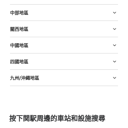
茨城縣
栃木縣
群馬縣
埼玉縣
千葉縣
東京都
神奈川縣
中部地區
新潟縣
富山縣
石川縣
福井縣
山梨縣
長野縣
岐阜縣
静岡縣
愛知縣
關西地區
三重縣
滋賀縣
京都府
大阪府
兵庫縣
奈良縣
和歌山縣
中國地區
鳥取縣
島根縣
岡山縣
廣島縣
山口縣
四國地區
德島縣
香川縣
愛媛縣
高知縣
九州/沖繩地區
福岡縣
佐賀縣
長崎縣
熊本縣
大分縣
宮崎縣
鹿児島縣
沖縄縣
按下関駅周邊的車站和設施搜尋