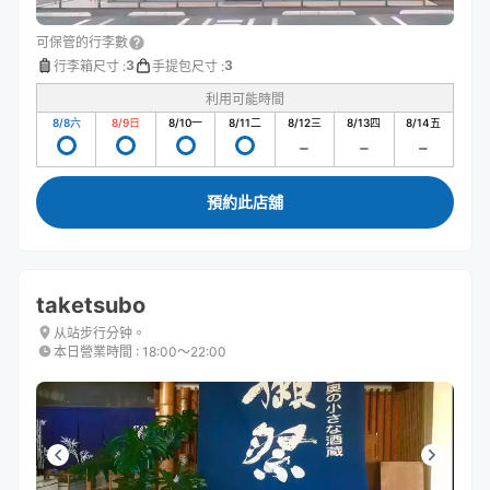
可保管的行李數
3
3
行李箱尺寸
:
手提包尺寸
:
利用可能時間
8/8
六
8/9
日
8/10
一
8/11
二
8/12
三
8/13
四
8/14
五
預約此店舖
taketsubo
从站步行分钟。
本日營業時間
:
18:00〜22:00