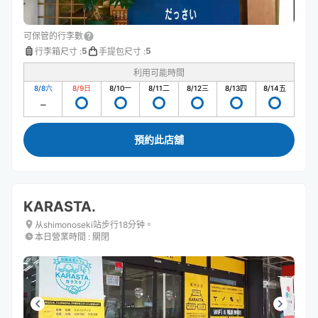
可保管的行李數
5
5
行李箱尺寸
:
手提包尺寸
:
利用可能時間
8/8
六
8/9
日
8/10
一
8/11
二
8/12
三
8/13
四
8/14
五
預約此店舖
KARASTA.
从shimonoseki站步行18分钟。
本日營業時間
:
關閉