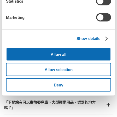
指定的日期和時間
Statistics
JR下関駅コインロッカー
北起北海道，南至沖繩，以都市為中心，全國皆可使用此服務。
从JR下関駅站步行0分钟。
行李箱尺寸
本日營業時間
:
00:00
〜
00:00
Marketing
¥800
「抵達預計寄物的店舖後該怎麼做呢？」
/
日
改札を出て左、通路内に。
最長邊45cm以上的行李（行李箱、樂器、嬰兒車等）
「下關站的ecbo cloak服務費用？」
Show details
「行李會不會不見或被偷？」
Allow all
許多地點佳/條件優的店鋪
工作人員拍完行李照片後

「有無法接受寄存的物品嗎？」
我們與許多地點方便的車站內店舖以及24小時營業的店鋪合作。
即完成寄存手續
Allow selection
「取回行李時，該怎麼做呢？」
可保管的行李數
Deny
「行李會保管在哪裡呢？」
大的
:
12
/
¥700
中等的
:
18
/
¥500
小的
:
32
/
¥400
付款方式
現金
「下關站有可以寄放嬰兒車、大型運動用品、樂器的地方
嗎？」
查看此投幣式儲物櫃的位置
任何尺寸的行李都OK