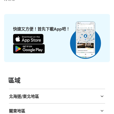
可保管的行李數
大的
:
4
/
¥100
中等的
:
6
/
¥100
小的
:
32
/
¥100
付款方式
現金
快速又方便！首先下載App吧！
查看此投幣式儲物櫃的位置
區域
北海道/東北地區
北海道
青森縣
岩手縣
宮城縣
秋田縣
山形縣
福島縣
關東地區