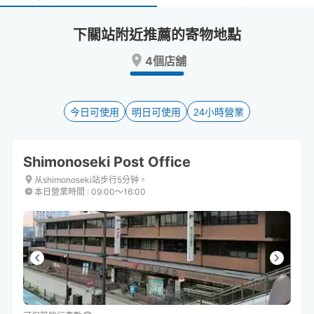
select
select
a
a
下關站附近推薦的寄物地點
date.
date.
Press
Press
4個店舖
the
the
question
question
mark
mark
key
key
今日可使用
明日可使用
24小時營業
to
to
get
get
the
the
Shimonoseki Post Office
keyboard
keyboard
shortcuts
shortcuts
从shimonoseki站步行5分钟。
本日營業時間
:
09:00〜16:00
for
for
changing
changing
dates.
dates.