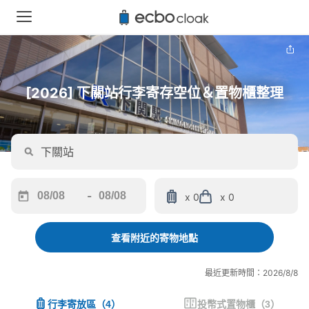
[2026] 下關站行李寄存空位＆置物櫃整理
-
x 0
x 0
Navigate
Navigate
forward
backward
to
to
查看附近的寄物地點
interact
interact
with
with
最近更新時間：2026/8/8
the
the
calendar
calendar
行李寄放區
（
4
）
投幣式置物櫃
（
3
）
and
and