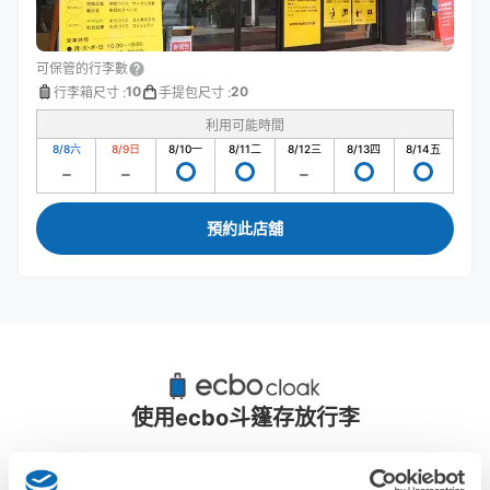
可保管的行李數
10
20
行李箱尺寸
:
手提包尺寸
:
利用可能時間
8/8
六
8/9
日
8/10
一
8/11
二
8/12
三
8/13
四
8/14
五
預約此店舖
下關站附近推薦的寄物櫃
3個投幣式置物櫃
使用ecbo斗篷存放行李