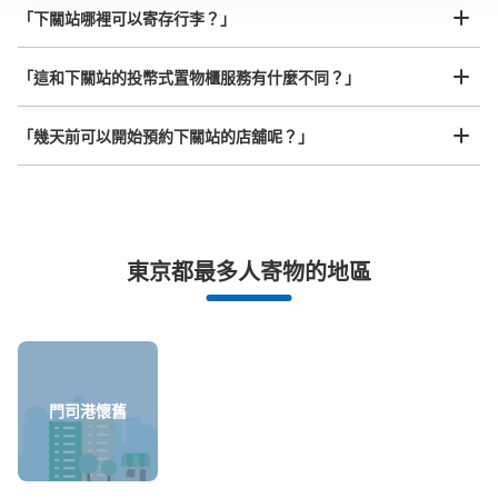
「下關站哪裡可以寄存行李？」
放下行李，愉快度過一整天！
樂器、嬰兒車、腳踏車等，只要是1個人能搬運的行李尺寸就OK
JR下関駅観光案内所
「這和下關站的投幣式置物櫃服務有什麼不同？」
从JR下関駅站步行1分钟。
本日營業時間
:
09:00
〜
12:45
「幾天前可以開始預約下關站的店舖呢？」
指定された下関市内の宿泊施設に泊まる観光客に限り、12
時45分までに荷物を預けると宿泊先に届けてくれる。個
数制限無し、無料。
突發狀況下的安心理賠
東京都最多人寄物的地區
發生行李破損、被偷等狀況時安心有保障
門司港懷舊
可保管的行李數
付款方式