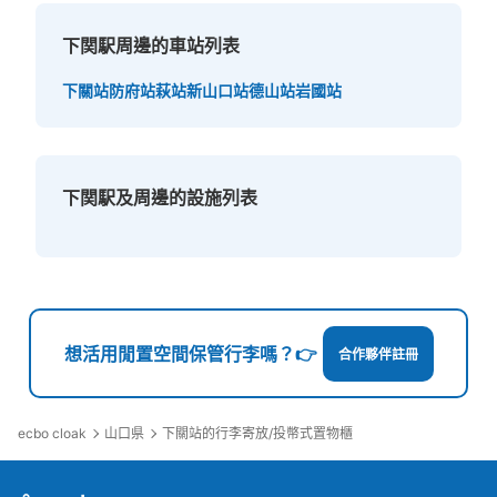
下関駅周邊的車站列表
下關站
防府站
萩站
新山口站
德山站
岩國站
下関駅及周邊的設施列表
想活用閒置空間保管行李嗎？👉
合作夥伴註冊
ecbo cloak
山口県
下關站的行李寄放/投幣式置物櫃