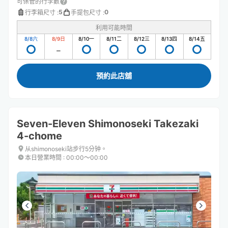
可保管的行李數
5
0
行李箱尺寸
:
手提包尺寸
:
利用可能時間
8/8
六
8/9
日
8/10
一
8/11
二
8/12
三
8/13
四
8/14
五
預約此店舖
Seven-Eleven Shimonoseki Takezaki
4-chome
从shimonoseki站步行5分钟。
本日營業時間
:
00:00〜00:00