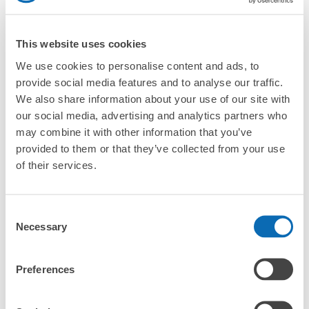
This website uses cookies
We use cookies to personalise content and ads, to
provide social media features and to analyse our traffic.
全國1000多個
將其放在投幣式
任何尺寸的行李
We also share information about your use of our site with
存款點
儲物櫃的位置
都OK
our social media, advertising and analytics partners who
may combine it with other information that you’ve
provided to them or that they’ve collected from your use
檢查如何使用
of their services.
檢查四個特色
檢查收費方案
Consent
Necessary
Selection
手提包尺寸
¥500
/
日
Preferences
最長邊未滿45cm的行李（小型背包、手提包、手提行李
常見問題
等）
事先用手機預約

全國有1,000家以上合作店鋪