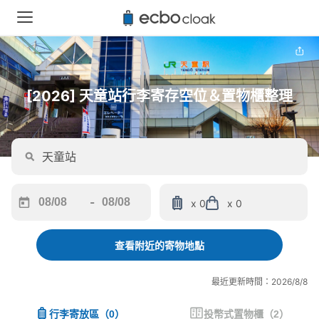
[2026] 天童站行李寄存空位＆置物櫃整理
-
x 0
x 0
Navigate
Navigate
forward
backward
to
to
查看附近的寄物地點
interact
interact
with
with
最近更新時間：2026/8/8
the
the
calendar
calendar
行李寄放區
（
0
）
投幣式置物櫃
（
2
）
and
and