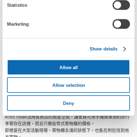
「幾天前可以開始預約天童站的店舖呢？」
Statistics
查看此投幣式儲物櫃的位置
Marketing
突發狀況下的安心理賠
天童站行李寄存訊息
發生行李破損、被偷等狀況時安心有保障
Show details
向您介紹天童站附近的行李寄存地點！

Allow all
我們會隨時更新ecbo cloak的合作店鋪及投幣式寄物櫃的資訊。

在天童站附近觀光、工作或購物時，您是否曾想過「如果這東西可
Allow selection
以找地方寄放就好了」？

把手上的包包、行李箱、嬰兒車、自行車等都寄存起來，輕鬆沒負
Deny
擔！

ecbo cloak活用各商店的閒置空間，讓會員可用手機簡單預約把行
李寄存在店裡，而且只需投幣式寄物櫃的價格。

即使是在大型活動現場，寄物櫃全滿的狀態下，也能在附近找到地
方寄物。