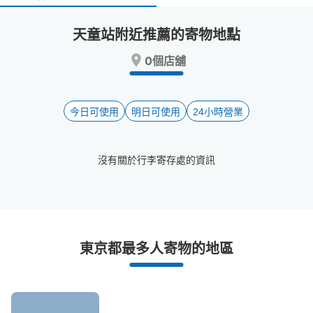
select
select
a
a
天童站附近推薦的寄物地點
date.
date.
Press
Press
0個店舖
the
the
question
question
mark
mark
key
key
今日可使用
明日可使用
24小時營業
to
to
get
get
the
the
沒有關於行李寄存處的資訊
keyboard
keyboard
shortcuts
shortcuts
for
for
changing
changing
dates.
dates.
天童站附近推薦的寄物櫃
東京都最多人寄物的地區
2個投幣式置物櫃