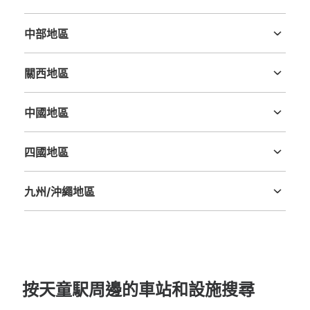
茨城縣
栃木縣
群馬縣
埼玉縣
千葉縣
東京都
神奈川縣
中部地區
新潟縣
富山縣
石川縣
福井縣
山梨縣
長野縣
岐阜縣
静岡縣
愛知縣
關西地區
三重縣
滋賀縣
京都府
大阪府
兵庫縣
奈良縣
和歌山縣
中國地區
鳥取縣
島根縣
岡山縣
廣島縣
山口縣
四國地區
德島縣
香川縣
愛媛縣
高知縣
九州/沖繩地區
福岡縣
佐賀縣
長崎縣
熊本縣
大分縣
宮崎縣
鹿児島縣
沖縄縣
按天童駅周邊的車站和設施搜尋