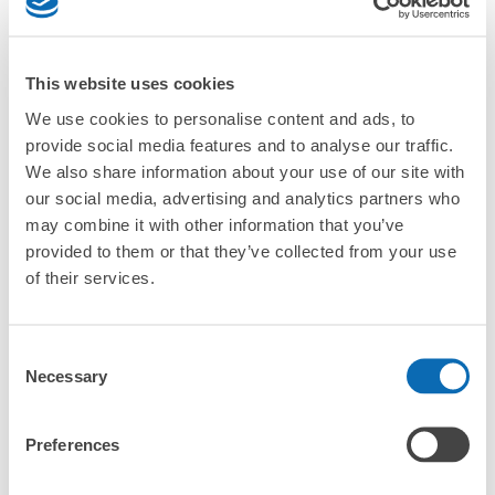
「天童站的ecbo cloak服務費用？」
JR天童駅東口１Fコインロッカー
「行李會不會不見或被偷？」
This website uses cookies
从奥羽本線 天童駅站步行分钟。
許多地點佳/條件優的店鋪
We use cookies to personalise content and ads, to
工作人員拍完行李照片後

本日營業時間
:
06:00
〜
23:00
「有無法接受寄存的物品嗎？」
provide social media features and to analyse our traffic.
我們與許多地點方便的車站內店舖以及24小時營業的店鋪合作。
即完成寄存手續
天童駅東口１F （東口階段裏）
We also share information about your use of our site with
「取回行李時，該怎麼做呢？」
our social media, advertising and analytics partners who
may combine it with other information that you’ve
provided to them or that they’ve collected from your use
「行李會保管在哪裡呢？」
of their services.
「天童站有可以寄放嬰兒車、大型運動用品、樂器的地方
嗎？」
Consent
任何尺寸的行李都OK
Necessary
Selection
「天童站哪裡可以寄存行李？」
放下行李，愉快度過一整天！
樂器、嬰兒車、腳踏車等，只要是1個人能搬運的行李尺寸就OK
可保管的行李數
大的
:
4
/
¥600
中等的
:
16
/
¥400
Preferences
「這和天童站的投幣式置物櫃服務有什麼不同？」
付款方式
現金