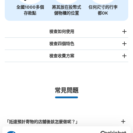
JR天童駅２F コインロッカー
全國1000多個
將其放在投幣式
任何尺寸的行李
存款點
儲物櫃的位置
都OK
从奥羽本線 JR天童駅站步行分钟。
本日營業時間
:
06:00
〜
23:00
天童駅２F 改札前
檢查如何使用
檢查四個特色
檢查收費方案
手提包尺寸
¥500
/
日
最長邊未滿45cm的行李（小型背包、手提包、手提行李
常見問題
等）
事先用手機預約

可保管的行李數
全國有1,000家以上合作店鋪
指定的日期和時間
大的
:
8
/
¥600
中等的
:
16
/
¥400
北起北海道，南至沖繩，以都市為中心，全國皆可使用此服務。
付款方式
行李箱尺寸
現金
¥800
「抵達預計寄物的店舖後該怎麼做呢？」
/
日
查看此投幣式儲物櫃的位置
最長邊45cm以上的行李（行李箱、樂器、嬰兒車等）