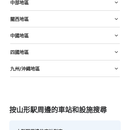
中部地區
可保管的行李數
新潟縣
富山縣
石川縣
福井縣
山梨縣
長野縣
岐阜縣
静岡縣
愛知縣
大的
:
8
/
¥600
中等的
:
35
/
¥400
小的
:
4
/
¥300
關西地區
付款方式
三重縣
滋賀縣
京都府
大阪府
兵庫縣
奈良縣
和歌山縣
現金, ICカード
中國地區
查看此投幣式儲物櫃的位置
鳥取縣
島根縣
岡山縣
廣島縣
山口縣
四國地區
德島縣
香川縣
愛媛縣
高知縣
JR山形駅東口 コインロッカー
九州/沖繩地區
从奥羽本線 JR山形駅站步行分钟。
福岡縣
佐賀縣
長崎縣
熊本縣
大分縣
宮崎縣
鹿児島縣
沖縄縣
本日營業時間
:
06:00
〜
23:00
山形駅東口 交通センターコインロッカー（東口交通セン
タートイレの手前） ・他 中28個・300円
按山形駅周邊的車站和設施搜尋