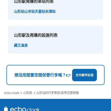
山形駅周邊的車站列表
山形站
山寺站
天童站
米澤站
可保管的行李數
大的
:
4
/
¥500
中等的
:
8
/
¥400
小的
:
64
/
¥200
付款方式
山形駅及周邊的設施列表
現金
藏王溫泉
查看此投幣式儲物櫃的位置
想活用閒置空間保管行李嗎？👉
合作夥伴註冊
ecbo cloak
山形県
山形站的行李寄放/投幣式置物櫃