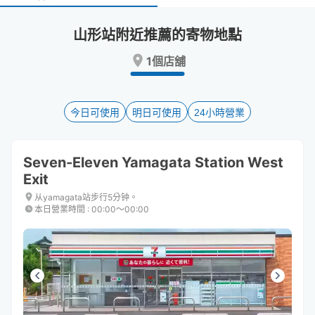
select
select
a
a
山形站附近推薦的寄物地點
date.
date.
Press
Press
1個店舖
the
the
question
question
mark
mark
key
key
今日可使用
明日可使用
24小時營業
to
to
get
get
the
the
Seven-Eleven Yamagata Station West
keyboard
keyboard
Exit
shortcuts
shortcuts
for
for
从yamagata站步行5分钟。
changing
changing
本日營業時間
:
00:00〜00:00
dates.
dates.