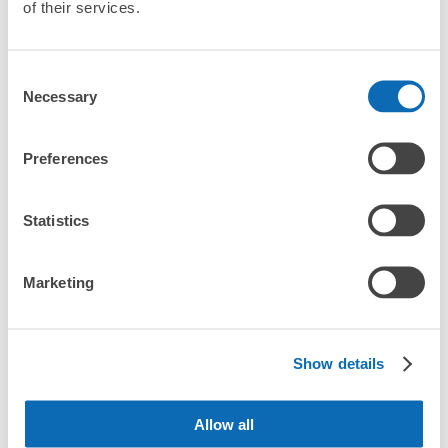
of their services.
「這和山形站的投幣式置物櫃服務有什麼不同？」
山形駅東口１F コインロッカー
Consent
从奥羽本線 山形駅站步行分钟。
「幾天前可以開始預約山形站的店舖呢？」
Necessary
Selection
本日營業時間
:
06:00
〜
23:00
山形駅東口１F 階段下（ICカード対応） 他 大5個・
500円
Preferences
突發狀況下的安心理賠
東京都最多人寄物的地區
發生行李破損、被偷等狀況時安心有保障
Statistics
Marketing
藏王溫泉
Show details
可保管的行李數
大的
:
9
/
¥600
中等的
:
15
/
¥400
小的
:
4
/
¥300
付款方式
Allow all
查看區域一覽
現金, ICカード