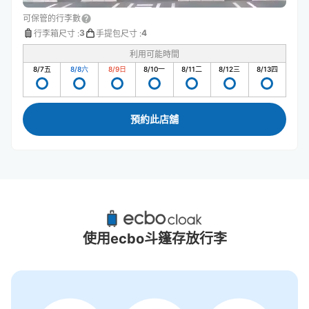
可保管的行李數
3
4
行李箱尺寸
:
手提包尺寸
:
利用可能時間
8/7
五
8/8
六
8/9
日
8/10
一
8/11
二
8/12
三
8/13
四
預約此店舖
山形站附近推薦的寄物櫃
5個投幣式置物櫃
使用ecbo斗篷存放行李