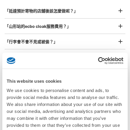
対応）
行李箱尺寸
¥800
从奥羽本線 山形駅站步行分钟。
「抵達預計寄物的店舖後該怎麼做呢？」
/
日
本日營業時間
:
06:00
〜
23:00
最長邊45cm以上的行李（行李箱、樂器、嬰兒車等）
現金のみ対応 山形駅東口１F （階段下）
「山形站的ecbo cloak服務費用？」
「行李會不會不見或被偷？」
許多地點佳/條件優的店鋪
工作人員拍完行李照片後

「有無法接受寄存的物品嗎？」
我們與許多地點方便的車站內店舖以及24小時營業的店鋪合作。
即完成寄存手續
「取回行李時，該怎麼做呢？」
This website uses cookies
「行李會保管在哪裡呢？」
We use cookies to personalise content and ads, to
可保管的行李數
大的
:
12
/
¥600
中等的
:
24
/
¥400
provide social media features and to analyse our traffic.
付款方式
「山形站有可以寄放嬰兒車、大型運動用品、樂器的地方
We also share information about your use of our site with
現金
嗎？」
our social media, advertising and analytics partners who
may combine it with other information that you’ve
查看此投幣式儲物櫃的位置
任何尺寸的行李都OK
「山形站哪裡可以寄存行李？」
provided to them or that they’ve collected from your use
放下行李，愉快度過一整天！
樂器、嬰兒車、腳踏車等，只要是1個人能搬運的行李尺寸就OK