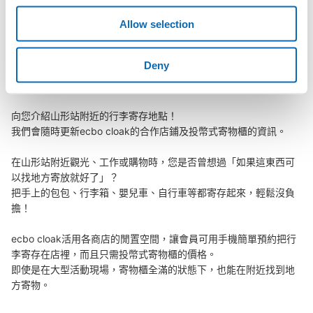
查看此投幣式儲物櫃的位置
Allow selection
山形站行李寄存訊息
Deny
JR山形駅東口１F コインロッカー
从奥羽本線 JR山形駅站步行分钟。
向您介紹山形站附近的行李寄存地點！

本日營業時間
:
06:00
〜
23:00
我們會隨時更新ecbo cloak的合作店鋪及投幣式寄物櫃的資訊。

山形駅東口１F 階段脇（ICカード対応）
在山形站附近觀光、工作或購物時，您是否曾想過「如果這東西可
以找地方寄放就好了」？

把手上的包包、行李箱、嬰兒車、自行車等都寄存起來，輕鬆沒負
擔！

ecbo cloak活用各商店的閒置空間，讓會員可用手機簡單預約把行
李寄存在店裡，而且只需投幣式寄物櫃的價格。

即使是在大型活動現場，寄物櫃全滿的狀態下，也能在附近找到地
方寄物。
可保管的行李數
大的
:
8
/
¥600
中等的
:
35
/
¥400
小的
:
4
/
¥300