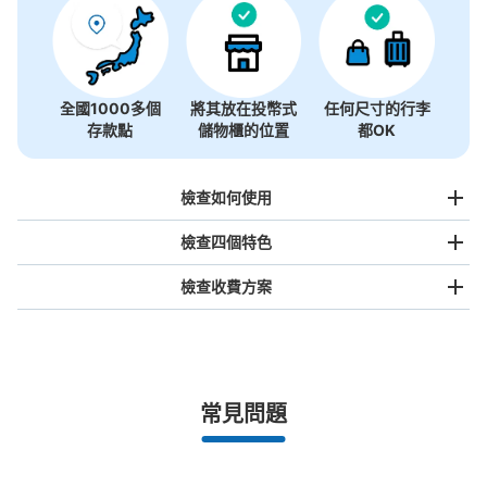
全國1000多個
將其放在投幣式
任何尺寸的行李
存款點
儲物櫃的位置
都OK
檢查如何使用
檢查四個特色
檢查收費方案
手提包尺寸
¥500
/
日
最長邊未滿45cm的行李（小型背包、手提包、手提行李
常見問題
等）
事先用手機預約

全國有1,000家以上合作店鋪
指定的日期和時間
山形駅東口１F コインロッカー（現金のみ
北起北海道，南至沖繩，以都市為中心，全國皆可使用此服務。