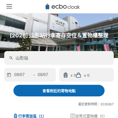
[2026] 山形站行李寄存空位＆置物櫃整理
-
x 0
x 0
Navigate
Navigate
forward
backward
to
to
查看附近的寄物地點
interact
interact
with
with
最近更新時間：2026/8/7
the
the
calendar
calendar
行李寄放區
（
1
）
投幣式置物櫃
（
5
）
and
and