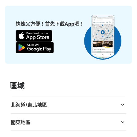
付款方式
現金, ICカード
快速又方便！首先下載App吧！
查看此投幣式儲物櫃的位置
JR山形駅東口１F コインロッカー
从JR山形駅 奥羽本線站步行分钟。
本日營業時間
:
09:00
〜
20:00
山形駅東口のガラス張りのエレベーター１F付近
區域
北海道/東北地區
北海道
青森縣
岩手縣
宮城縣
秋田縣
山形縣
福島縣
關東地區
茨城縣
栃木縣
群馬縣
埼玉縣
千葉縣
東京都
神奈川縣