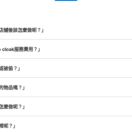
務。
24小時營業的店鋪合作。
能搬運的行李尺寸就OK
店舖後該怎麼做呢？」
 cloak服務費用？」
或被偷？」
的物品嗎？」
怎麼做呢？」
裡呢？」