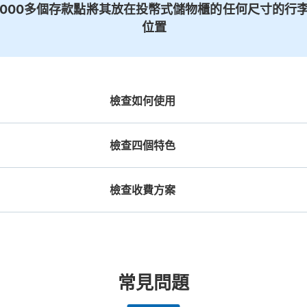
1000多個存款點
將其放在投幣式儲物櫃的
任何尺寸的行李
位置
檢查如何使用
檢查四個特色
檢查收費方案
機預約

工作人員拍完行李照片後

放下行李，
期和時間
即完成寄存手續
提包尺寸
行李箱尺寸
¥500
¥800
/
日
/
日
長邊未滿45cm的行李（小型背包、手提包、
最長邊45cm以上的行
合作店鋪
許多地點佳/條件優的店鋪
任何尺寸的行李都OK
突
常見問題
提行李等）
車等）
都市為中
我們與許多地點方便的車站內店舖以及
樂器、嬰兒車、腳踏車等，只要是1個人
發生行李