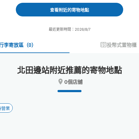
forward
backward
to
to
查看附近的寄物地點
interact
interact
with
with
the
the
最近更新時間：2026/8/7
calendar
calendar
and
and
select
select
行李寄放區
（
0
）
投幣式置物櫃
a
a
date.
date.
Press
Press
北田邊站附近推薦的寄物地點
the
the
question
question
0個店舖
mark
mark
key
key
to
to
get
get
the
the
時營業
keyboard
keyboard
shortcuts
shortcuts
for
for
changing
changing
dates.
dates.