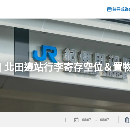
註冊成為
26] 北田邊站行李寄存空位＆置
-
Navigate
Navigate