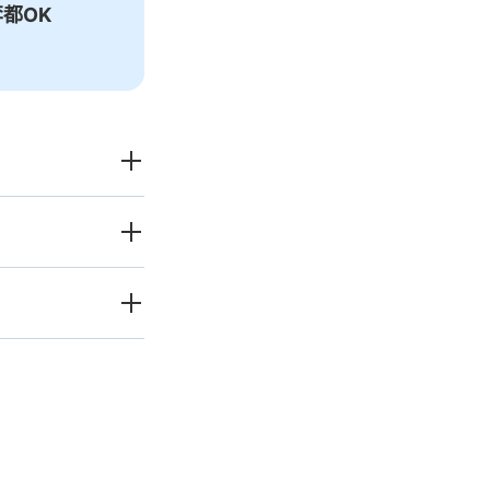
都OK
愉快度過一整
天！
李（行李箱、樂器、嬰兒
發狀況下的安心理賠
破損、被偷等狀況時安心有保