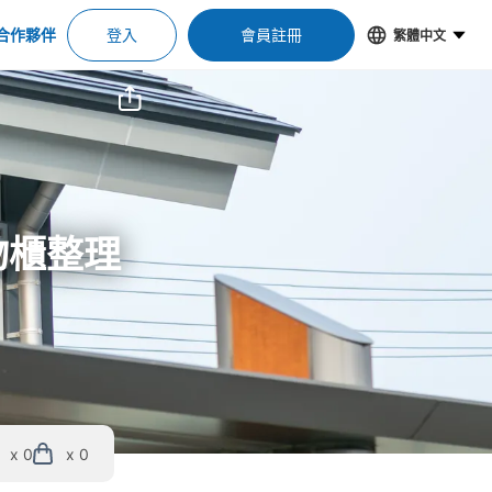
合作夥伴
登入
會員註冊
繁體中文
物櫃整理
x 0
x 0