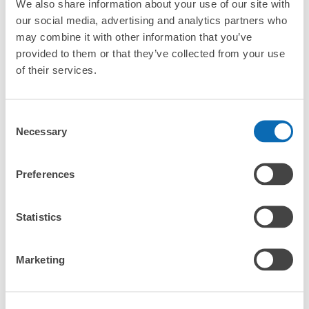
We also share information about your use of our site with
「室堂碼頭哪裡可以寄存行李？」
放下行李，愉快度過一整天！
樂器、嬰兒車、腳踏車等，只要是1個人能搬運的行李尺寸就OK
our social media, advertising and analytics partners who
may combine it with other information that you’ve
「這和室堂碼頭的投幣式置物櫃服務有什麼不同？」
provided to them or that they’ve collected from your use
of their services.
「幾天前可以開始預約室堂碼頭的店舖呢？」
Consent
Necessary
Selection
突發狀況下的安心理賠
室堂碼頭行李寄存訊息
Preferences
發生行李破損、被偷等狀況時安心有保障
Statistics
向您介紹室堂碼頭附近的行李寄存地點！

我們會隨時更新ecbo cloak的合作店鋪及投幣式寄物櫃的資訊。

Marketing
在室堂碼頭附近觀光、工作或購物時，您是否曾想過「如果這東西
可以找地方寄放就好了」？

把手上的包包、行李箱、嬰兒車、自行車等都寄存起來，輕鬆沒負