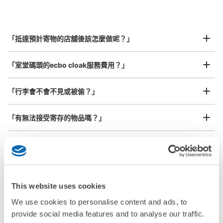
指定的日期和時間
北起北海道，南至沖繩，以都市為中心，全國皆可使用此服務。
行李箱尺寸
¥800
「抵達預計寄物的店舖後該怎麼做呢？」
/
日
最長邊45cm以上的行李（行李箱、樂器、嬰兒車等）
「室堂碼頭的ecbo cloak服務費用？」
「行李會不會不見或被偷？」
許多地點佳/條件優的店鋪
工作人員拍完行李照片後

「有無法接受寄存的物品嗎？」
我們與許多地點方便的車站內店舖以及24小時營業的店鋪合作。
即完成寄存手續
「取回行李時，該怎麼做呢？」
「行李會保管在哪裡呢？」
This website uses cookies
「室堂碼頭有可以寄放嬰兒車、大型運動用品、樂器的地方
We use cookies to personalise content and ads, to
嗎？」
provide social media features and to analyse our traffic.
任何尺寸的行李都OK