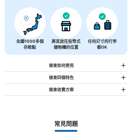
沒有關於投幣式儲物櫃的資訊
全國1000多個
將其放在投幣式
任何尺寸的行李
存款點
儲物櫃的位置
都OK
檢查如何使用
檢查四個特色
檢查收費方案
手提包尺寸
¥500
/
日
最長邊未滿45cm的行李（小型背包、手提包、手提行李
常見問題
等）
事先用手機預約

全國有1,000家以上合作店鋪