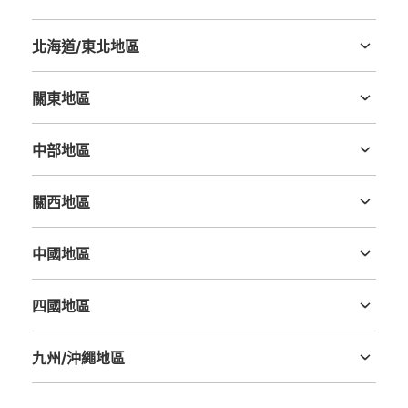
北海道/東北地區
北海道
青森縣
岩手縣
宮城縣
秋田縣
山形縣
福島縣
關東地區
茨城縣
栃木縣
群馬縣
埼玉縣
千葉縣
東京都
神奈川縣
中部地區
新潟縣
富山縣
石川縣
福井縣
山梨縣
長野縣
岐阜縣
静岡縣
愛知縣
關西地區
三重縣
滋賀縣
京都府
大阪府
兵庫縣
奈良縣
和歌山縣
中國地區
鳥取縣
島根縣
岡山縣
廣島縣
山口縣
四國地區
德島縣
香川縣
愛媛縣
高知縣
九州/沖繩地區
福岡縣
佐賀縣
長崎縣
熊本縣
大分縣
宮崎縣
鹿児島縣
沖縄縣