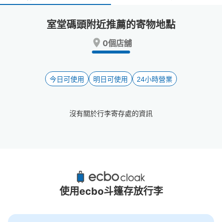
select
select
a
a
室堂碼頭附近推薦的寄物地點
date.
date.
Press
Press
0個店舖
the
the
question
question
mark
mark
key
key
今日可使用
明日可使用
24小時營業
to
to
get
get
the
the
沒有關於行李寄存處的資訊
keyboard
keyboard
shortcuts
shortcuts
for
for
changing
changing
dates.
dates.
室堂碼頭附近推薦的寄物櫃
0個投幣式置物櫃
使用ecbo斗篷存放行李