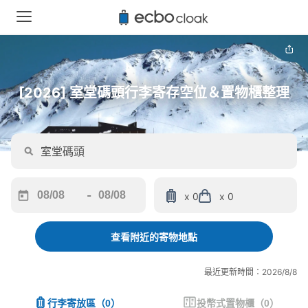
[2026] 室堂碼頭行李寄存空位＆置物櫃整理
-
x 0
x 0
Navigate
Navigate
forward
backward
to
to
查看附近的寄物地點
interact
interact
with
with
最近更新時間：2026/8/8
the
the
calendar
calendar
行李寄放區
（
0
）
投幣式置物櫃
（
0
）
and
and