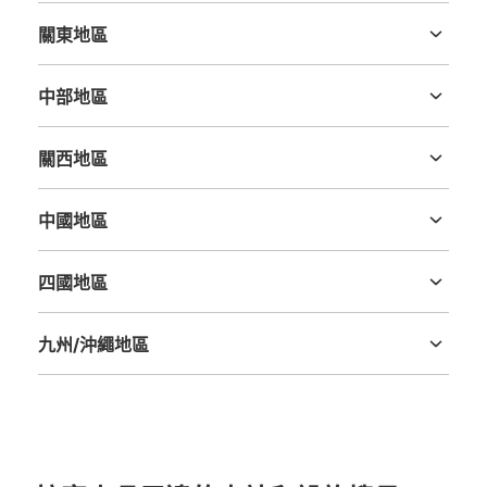
關東地區
茨城縣
栃木縣
群馬縣
埼玉縣
千葉縣
東京都
神奈川縣
中部地區
新潟縣
富山縣
石川縣
福井縣
山梨縣
長野縣
岐阜縣
静岡縣
愛知縣
關西地區
三重縣
滋賀縣
京都府
大阪府
兵庫縣
奈良縣
和歌山縣
中國地區
鳥取縣
島根縣
岡山縣
廣島縣
山口縣
四國地區
德島縣
香川縣
愛媛縣
高知縣
九州/沖繩地區
福岡縣
佐賀縣
長崎縣
熊本縣
大分縣
宮崎縣
鹿児島縣
沖縄縣