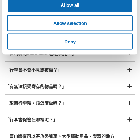
最長邊未滿45cm的行李（小型背包、手提包、手提行李
常見問題
Allow all
等）
事先用手機預約

全國有1,000家以上合作店鋪
指定的日期和時間
北起北海道，南至沖繩，以都市為中心，全國皆可使用此服務。
Allow selection
行李箱尺寸
¥800
「抵達預計寄物的店舖後該怎麼做呢？」
/
日
Deny
最長邊45cm以上的行李（行李箱、樂器、嬰兒車等）
「富山縣的ecbo cloak服務費用？」
「行李會不會不見或被偷？」
許多地點佳/條件優的店鋪
工作人員拍完行李照片後

「有無法接受寄存的物品嗎？」
我們與許多地點方便的車站內店舖以及24小時營業的店鋪合作。
即完成寄存手續
「取回行李時，該怎麼做呢？」
「行李會保管在哪裡呢？」
「富山縣有可以寄放嬰兒車、大型運動用品、樂器的地方