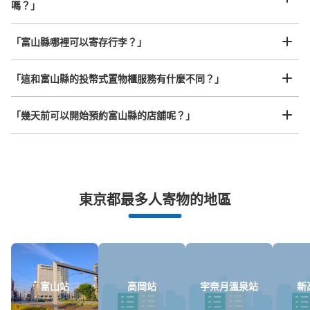
嗎？」
任何尺寸的行李都OK
「富山縣哪裡可以寄存行李？」
放下行李，愉快度過一整天！
樂器、嬰兒車、腳踏車等，只要是1個人能搬運的行李尺寸就OK
「這和富山縣的投幣式置物櫃服務有什麼不同？」
「幾天前可以開始預約富山縣的店舖呢？」
突發狀況下的安心理賠
東京都最多人寄物的地區
發生行李破損、被偷等狀況時安心有保障
富山站
高岡站
宇奈月溫泉站
新