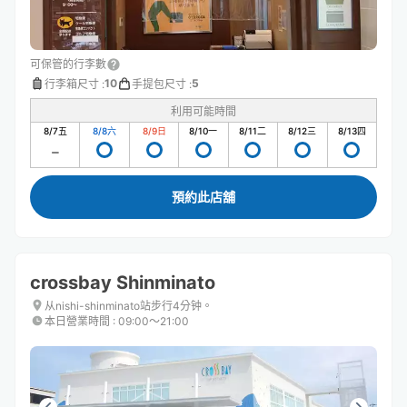
可保管的行李數
10
5
行李箱尺寸
:
手提包尺寸
:
利用可能時間
8/7
五
8/8
六
8/9
日
8/10
一
8/11
二
8/12
三
8/13
四
預約此店舖
crossbay Shinminato
从nishi-shinminato站步行4分钟。
本日營業時間
:
09:00〜21:00