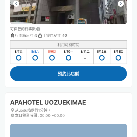
可保管的行李數
5
10
行李箱尺寸
:
手提包尺寸
:
利用可能時間
8/7
五
8/8
六
8/9
日
8/10
一
8/11
二
8/12
三
8/13
四
預約此店舖
APAHOTEL UOZUEKIMAE
从uodu站步行1分钟。
本日營業時間
:
00:00〜00:00