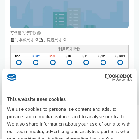
可保管的行李數
2
2
行李箱尺寸
:
手提包尺寸
:
利用可能時間
8/7
五
8/8
六
8/9
日
8/10
一
8/11
二
8/12
三
8/13
四
預約此店舖
This website uses cookies
We use cookies to personalise content and ads, to
provide social media features and to analyse our traffic.
富山縣附近推薦的寄物櫃
We also share information about your use of our site with
0個投幣式置物櫃
使用ecbo斗篷存放行李
our social media, advertising and analytics partners who
may combine it with other information that you’ve