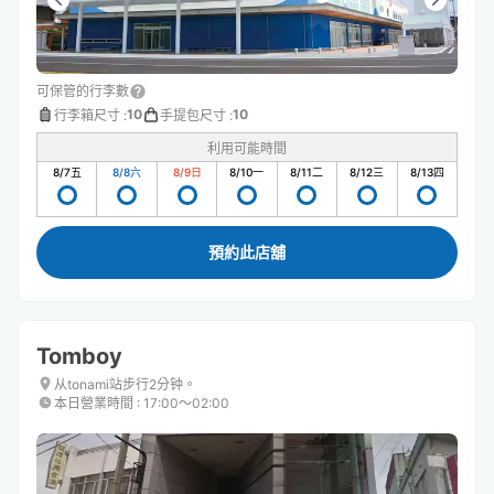
可保管的行李數
10
10
行李箱尺寸
:
手提包尺寸
:
利用可能時間
8/7
五
8/8
六
8/9
日
8/10
一
8/11
二
8/12
三
8/13
四
預約此店舖
Tomboy
从tonami站步行2分钟。
本日營業時間
:
17:00〜02:00