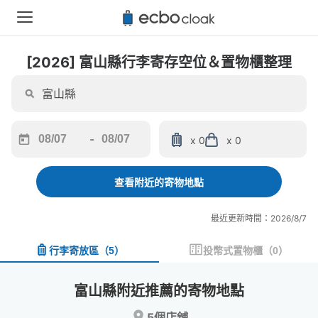
[2026] 富山縣行李寄存空位＆置物櫃整理
-
x 0
x 0
Navigate
Navigate
forward
backward
to
to
查看附近的寄物地點
interact
interact
with
with
最近更新時間：2026/8/7
the
the
calendar
calendar
行李寄放區
（
5
）
投幣式置物櫃
（
0
）
and
and
select
select
a
a
富山縣附近推薦的寄物地點
date.
date.
Press
Press
5個店舖