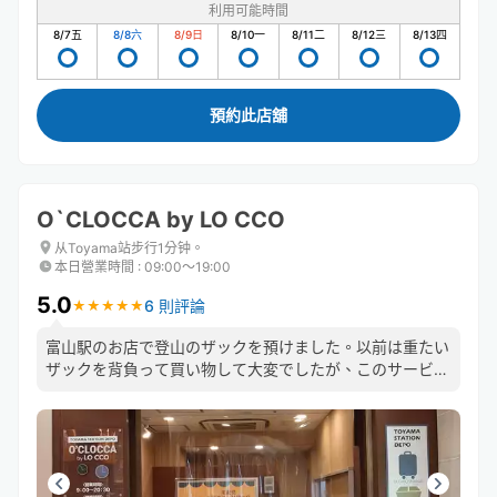
利用可能時間
8/7
五
8/8
六
8/9
日
8/10
一
8/11
二
8/12
三
8/13
四
預約此店舖
O`CLOCCA by LO CCO
从Toyama站步行1分钟。
本日營業時間
:
09:00〜19:00
5.0
6 則評論
★
★
★
★
★
★
★
★
★
★
富山駅のお店で登山のザックを預けました。以前は重たい
ザックを背負って買い物して大変でしたが、このサービス
を利用して大変ありがたかったです。ゆっくり楽に買い物
出来ました。本当に感謝に尽きました。 毎年立山登山し
ますので毎回利用します。