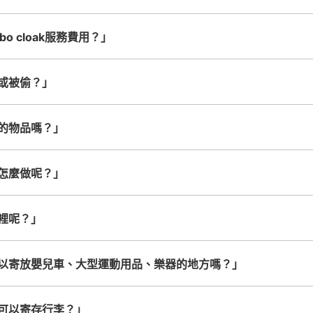
查看此投幣式儲物櫃的位置
o cloak服務費用？」
或被偷？」
京王線高尾山口駅コインロッカ
的物品嗎？」
从温泉施設「極楽湯」站步行分钟。
本日營業
改札を抜けて右側にある温泉施設「極楽湯
怎麼做呢？」
可保管的行李數
中等的
:
7
/
¥500
小的
:
25
/
¥400
付款方式
裡呢？」
現金, ICカード
以寄放嬰兒車、大型運動用品、樂器的地方嗎？」
查看此投幣式儲物櫃的位置
可以寄存行李？」