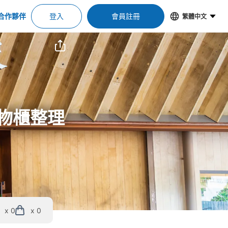
合作夥伴
登入
會員註冊
繁體中文
置物櫃整理
x 0
x 0