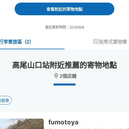
forward
backward
to
to
查看附近的寄物地點
interact
interact
with
with
the
the
最近更新時間：2026/8/8
calendar
calendar
and
and
select
select
行李寄放區
（
2
）
投幣式置物櫃
a
a
date.
date.
Press
Press
高尾山口站附近推薦的寄物地點
the
the
question
question
2個店舖
mark
mark
key
key
to
to
get
get
the
the
時營業
keyboard
keyboard
shortcuts
shortcuts
for
for
fumotoya
changing
changing
dates.
dates.