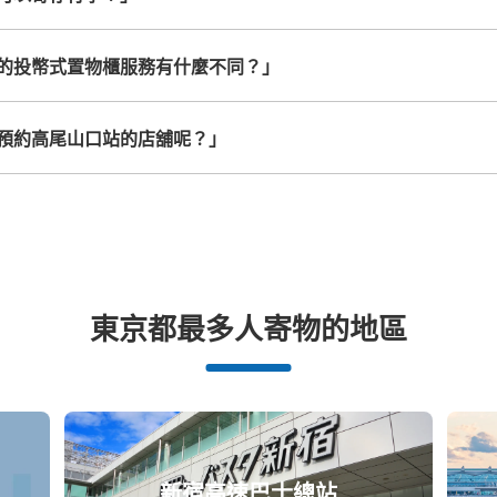
的投幣式置物櫃服務有什麼不同？」
ふもとや
从ふもとや站步行3分钟。
本日營業時間
:
11:0
預約高尾山口站的店舖呢？」
事前予約時に決済。
可保管的行李數
付款方式
シェアリングアプリ echo cloak
東京都最多人寄物的地區
查看此投幣式儲物櫃的位置
新宿高速巴士總站