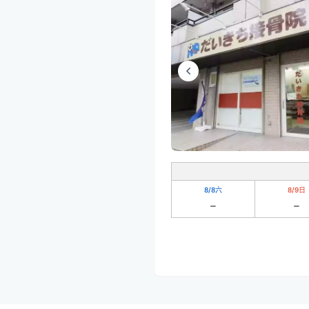
8/8
六
8/9
日