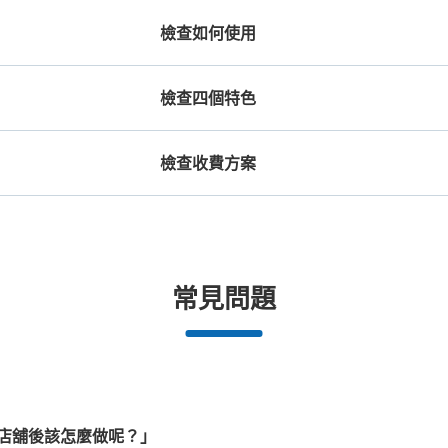
檢查如何使用
檢查四個特色
檢查收費方案
機預約

工作人員拍完行李照片後

放下行李，
期和時間
即完成寄存手續
提包尺寸
行李箱尺寸
京王線高尾山口駅 改札外コイ
¥500
¥800
/
日
/
日
从京王線高尾山口駅站步行分钟。
本日營業時
長邊未滿45cm的行李（小型背包、手提包、
最長邊45cm以上的行
観光案内所を左折したところにある。高尾
合作店鋪
許多地點佳/條件優的店鋪
任何尺寸的行李都OK
突
常見問題
提行李等）
車等）
都市為中
我們與許多地點方便的車站內店舖以及
樂器、嬰兒車、腳踏車等，只要是1個人
發生行李
可保管的行李數
務。
24小時營業的店鋪合作。
能搬運的行李尺寸就OK
大的
:
8
/
¥800
中等的
:
15
/
¥500
小的
:
75
/
¥400
付款方式
現金, ICカード
店舖後該怎麼做呢？」