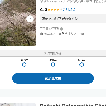
从Takaosanguchi站步行0分钟。
本日營業時
4.3
7 則評論
★
★
★
★
★
★
★
★
★
★
來高尾山行李寄放好方便
可保管的行李數
8
10
行李箱尺寸
:
手提包尺寸
:
利用可能時間
8/10
一
8/11
二
8/12
三
預約此店舖
Daikichi Osteopathic Clin