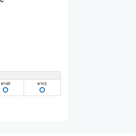
8/13
四
8/14
五