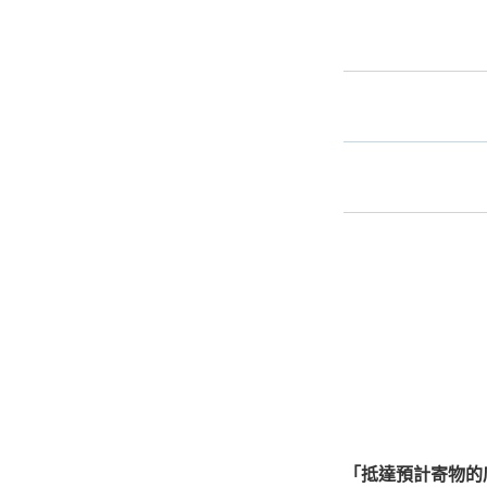
事先用手
指定的日
手
最
全國有1,000家以上
手
北起北海道，南至沖繩，以
心，全國皆可使用此服
「抵達預計寄物的