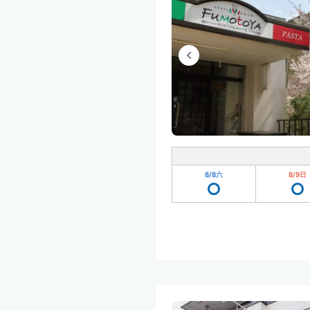
8/8
六
8/9
日