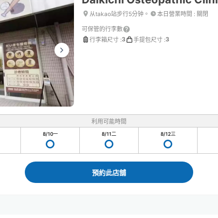
从takao站步行5分钟。
本日營業時間
:
關閉
可保管的行李數
3
3
行李箱尺寸
:
手提包尺寸
:
利用可能時間
8/10
一
8/11
二
8/12
三
預約此店舖