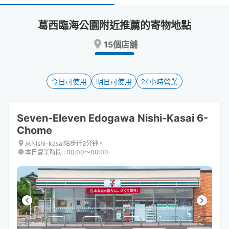
select
select
a
a
葛西臨海公園附近推薦的寄物地點
date.
date.
Press
Press
15個店舖
the
the
question
question
mark
mark
key
key
今日可使用
明日可使用
24小時營業
to
to
get
get
the
the
Seven-Eleven Edogawa Nishi-Kasai 6-
keyboard
keyboard
Chome
shortcuts
shortcuts
for
for
从Nishi-kasai站步行2分钟。
changing
changing
本日營業時間
:
00:00〜00:00
dates.
dates.