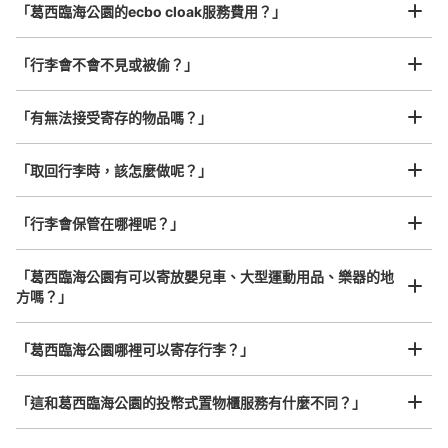
「葛西臨海公園的ecbo cloak服務費用？」
「行李會不會不見或被偷？」
許多地點佳/條件優的店鋪
工作人員拍完行李照片後

「有無法接受寄存的物品嗎？」
我們與許多地點方便的車站內店舖以及24小時營業的店鋪合作。
即完成寄存手續
「取回行李時，該怎麼做呢？」
可保管的行李數
「行李會保管在哪裡呢？」
大的
:
5
/
¥700
中等的
:
5
/
¥500
小的
:
26
/
¥400
付款方式
ICカード
「葛西臨海公園有可以寄放嬰兒車、大型運動用品、樂器的地
方嗎？」
查看此投幣式儲物櫃的位置
任何尺寸的行李都OK
「葛西臨海公園哪裡可以寄存行李？」
放下行李，愉快度過一整天！
樂器、嬰兒車、腳踏車等，只要是1個人能搬運的行李尺寸就OK
JR葛西臨海公園駅改札外コインロッカー
「這和葛西臨海公園的投幣式置物櫃服務有什麼不同？」
从JR葛西臨海公園駅站步行0分钟。
本日營業時間
:
05:00
〜
23:59