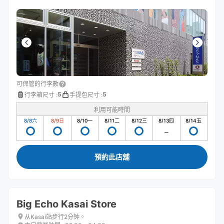
可保管的行李數
5
5
行李箱尺寸
:
手提包尺寸
:
利用可能時間
8/8
六
8/9
日
8/10
一
8/11
二
8/12
三
8/13
四
8/14
五
預約此店舖
Big Echo Kasai Store
从Kasai站步行2分钟。