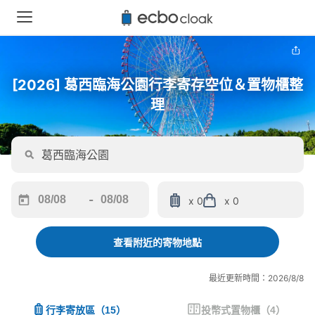
[2026] 葛西臨海公園行李寄存空位＆置物櫃整
理
-
x 0
x 0
Navigate
Navigate
forward
backward
to
to
查看附近的寄物地點
interact
interact
with
with
最近更新時間：2026/8/8
the
the
calendar
calendar
行李寄放區
（
15
）
投幣式置物櫃
（
4
）
and
and