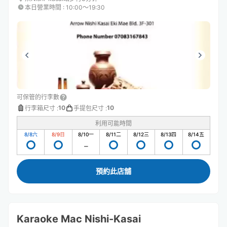
本日營業時間
:
10:00〜19:30
可保管的行李數
10
10
行李箱尺寸
:
手提包尺寸
:
利用可能時間
8/8
六
8/9
日
8/10
一
8/11
二
8/12
三
8/13
四
8/14
五
預約此店舖
Karaoke Mac Nishi-Kasai