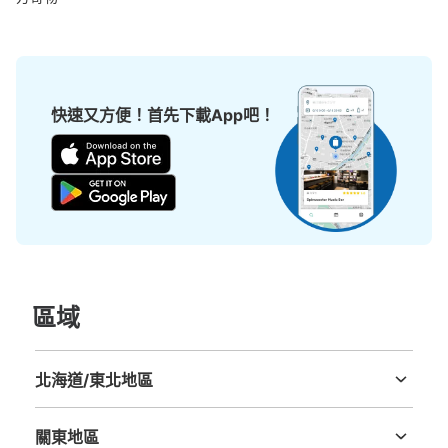
JR葛西臨海公園駅改札内コインロッカー
从JR葛西臨海公園駅站步行0分钟。
本日營業時間
:
05:00
〜
23:59
改札を入ってすぐ正面にあります。
快速又方便！首先下載App吧！
區域
可保管的行李數
大的
:
5
/
¥700
中等的
:
5
/
¥500
小的
:
26
/
¥400
付款方式
北海道/東北地區
現金, ICカード
北海道
青森縣
岩手縣
宮城縣
秋田縣
山形縣
福島縣
查看此投幣式儲物櫃的位置
關東地區