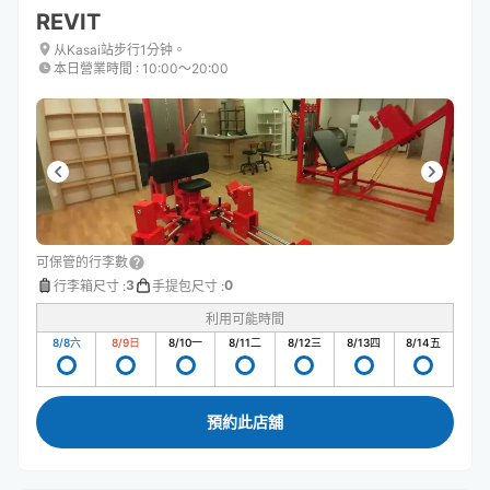
REVIT
从Kasai站步行1分钟。
本日營業時間
:
10:00〜20:00
可保管的行李數
3
0
行李箱尺寸
:
手提包尺寸
:
利用可能時間
8/8
六
8/9
日
8/10
一
8/11
二
8/12
三
8/13
四
8/14
五
預約此店舖