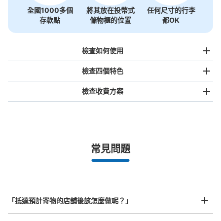
全國1000多個
將其放在投幣式
任何尺寸的行李
存款點
儲物櫃的位置
都OK
檢查如何使用
檢查四個特色
檢查收費方案
手提包尺寸
¥500
/
日
最長邊未滿45cm的行李（小型背包、手提包、手提行李
常見問題
等）
事先用手機預約

全國有1,000家以上合作店鋪
指定的日期和時間
葛西臨海公園駅 改札内コインロッカー
北起北海道，南至沖繩，以都市為中心，全國皆可使用此服務。
从葛西臨海公園駅站步行0分钟。
行李箱尺寸
本日營業時間
:
05:16
〜
00:25
¥800
「抵達預計寄物的店舖後該怎麼做呢？」
/
日
改札内 目の前
最長邊45cm以上的行李（行李箱、樂器、嬰兒車等）