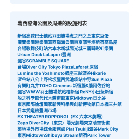
葛西臨海公園及周邊的設施列表
新宿高速巴士總站
羽田機場
虎之門之丘
東京巨蛋
讀賣樂園遊樂園
葛西臨海公園
東京晴空塔
新宿高島屋
台場
歌舞伎町站
六本木新城
陽光城
三麗鷗彩虹樂園
Urban Dock LaLaport豐洲
澀谷SCRAMBLE SQUARE
台場Diver City Tokyo Plaza
Laforet 原宿
Lumine the Yoshimoto
銀座三越
澀谷Hikarie
澀谷站八公
上野松坂屋
西武池袋站
中野Sun Plaza
有樂町丸井
TOHO Cinemas 新宿
牆&牆
阿佐谷站
澀谷WWW
羽田機場航站樓
新宿 ReNY
小田急新宿
船之科學館
代代木體育館
東京Midtown日比谷
東京國際論壇
國家新興科學與創新博物館
日本橋三井館
日本武道館
豐洲市場
EX THEATER ROPPONGI（EX 六本木劇場）
Zepp DiverCity（東京）
陽光劇場
東京晴空街道
築地場外市場綜合服務處 Plat Tsukiji
澀谷Mark City
東京Midtown
Shibuya Stream
新宿Park Tower