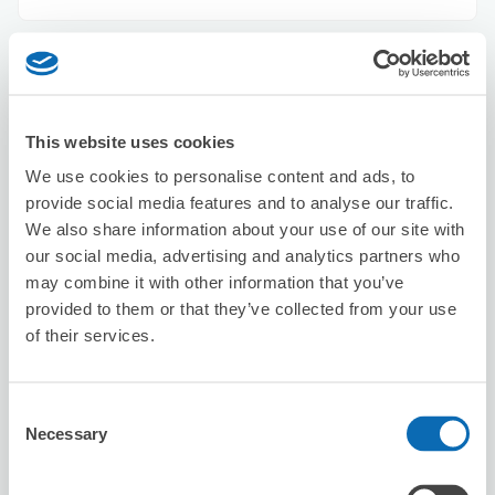
Seven-Eleven Edogawa Higashi-Kasai
5-Chome Nishi
从Kasai站步行3分钟。
This website uses cookies
本日營業時間
:
00:00〜00:00
We use cookies to personalise content and ads, to
provide social media features and to analyse our traffic.
We also share information about your use of our site with
our social media, advertising and analytics partners who
may combine it with other information that you’ve
provided to them or that they’ve collected from your use
of their services.
可保管的行李數
4
5
行李箱尺寸
:
手提包尺寸
:
利用可能時間
Consent
8/8
六
8/9
日
8/10
一
8/11
二
8/12
三
8/13
四
8/14
五
Necessary
Selection