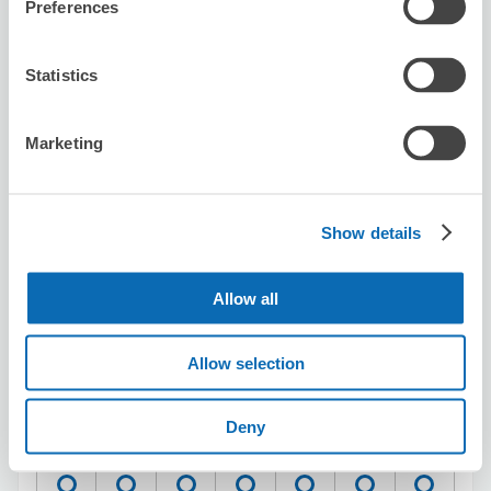
Preferences
預約此店舖
Statistics
Seven-Eleven Edogawa Higashi-Kasai
Jutchogawa
Marketing
从Kasai站步行4分钟。
本日營業時間
:
00:00〜00:00
Show details
Allow all
Allow selection
可保管的行李數
3
3
行李箱尺寸
:
手提包尺寸
:
Deny
利用可能時間
8/8
六
8/9
日
8/10
一
8/11
二
8/12
三
8/13
四
8/14
五