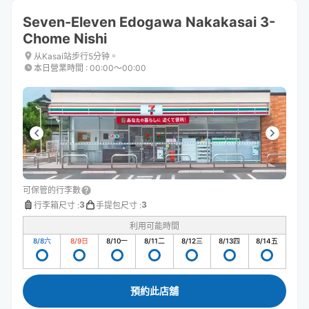
Seven-Eleven Edogawa Nakakasai 3-
Chome Nishi
从Kasai站步行5分钟。
本日營業時間
:
00:00〜00:00
可保管的行李數
3
3
行李箱尺寸
:
手提包尺寸
:
利用可能時間
8/8
六
8/9
日
8/10
一
8/11
二
8/12
三
8/13
四
8/14
五
預約此店舖