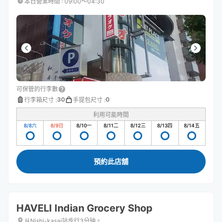
本日營業時間
:
09:00〜04:30
可保管的行李數
30
0
行李箱尺寸
:
手提包尺寸
:
利用可能時間
8/8
六
8/9
日
8/10
一
8/11
二
8/12
三
8/13
四
8/14
五
預約此店舖
HAVELI Indian Grocery Shop
从Nishi-kasai站步行3分钟。