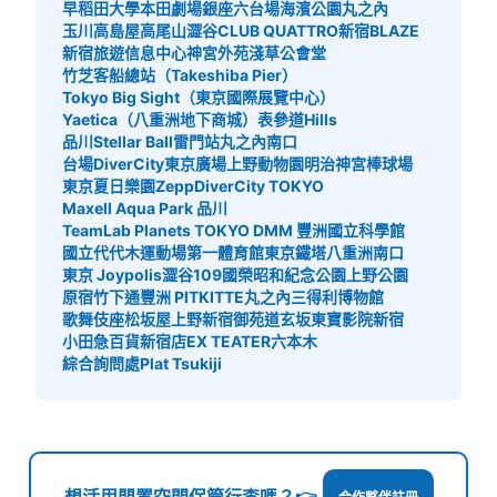
早稻田大學
本田劇場
銀座六
台場海濱公園
丸之內
玉川高島屋
高尾山
澀谷CLUB QUATTRO
新宿BLAZE
新宿旅遊信息中心
神宮外苑
淺草公會堂
竹芝客船總站（Takeshiba Pier）
Tokyo Big Sight（東京國際展覽中心）
Yaetica（八重洲地下商城）
表參道Hills
品川Stellar Ball
雷門站
丸之內南口
台場DiverCity東京廣場
上野動物園
明治神宮棒球場
東京夏日樂園
ZeppDiverCity TOKYO
Maxell Aqua Park 品川
TeamLab Planets TOKYO DMM 豐洲
國立科學館
國立代代木運動場第一體育館
東京鐵塔
八重洲南口
東京 Joypolis
澀谷109
國榮昭和紀念公園
上野公園
原宿竹下通
豐洲 PIT
KITTE丸之內
三得利博物館
歌舞伎座
松坂屋上野
新宿御苑
道玄坂
東寶影院新宿
小田急百貨新宿店
EX TEATER六本木
綜合詢問處Plat Tsukiji
想活用閒置空間保管行李嗎？👉