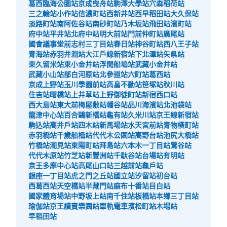
葛西臨海公園站
京成曳舟站
駒澤大學站
穴森稻荷站
三之輪站
小作站
信濃町站
西新井站
西早稻田站
大久保站
淡路町站
南阿佐谷站
南砂町站
乃木坂站
飛田站
濱町站
府中站
平井站
北府中站
明大前站
門前仲町站
廣尾站
國會議事堂前
志村三丁目站
春日站
神谷町站
西八王子站
青海站
赤羽井淵站
大江戶線新宿站
下北澤站
矢県站
東久留米站
東小金井站
浮間船塢站
武藏小金井站
武藏小山站
部白河原站
北參道站
六町站
葛西站
京成上野站
玉川學園前站
高畠不動站
笹塚站
秋川站
住吉站
曙橋站
上井草站
上野御徒町站
新宿西口站
西大島站
東大前
梅屋敷站
幡谷站
品川海濱站
北池袋站
龍津中心站
百合鷗新橋站
龜有站
久米川站
京王線新宿站
駒込站
高井戶站
四木站
新馬場站
水天宮前站
青物橫町站
赤羽橋站
千歲船橋站
代代木公園站
高野台站
池尻大橋站
竹橋站
潮見站
東陽町站
拜島站
六本木一丁目站
鶯谷站
代代木原站
竹芝站
新豐洲站
千馱谷站
台場站
有明站
京王多摩中心站
高尾山口站
三越前站
龜戶站
銀座一丁目站
虎之門之丘站
國立站
汐留站
初台站
西葛西站
天空橋站
半藏門站
麻布十番站
目白站
國家體育場站
中野坂上站
南千住站
板橋站
本鄉三丁目站
瑜伽站
京王讀賣樂園站
單軌電車濱松町站
木場站
早稻田站