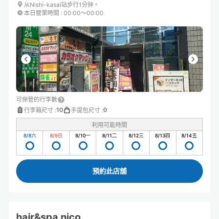
从Nishi-kasai站步行1分钟。
本日營業時間
:
00:00〜00:00
可保管的行李數
10
0
行李箱尺寸
:
手提包尺寸
:
利用可能時間
8/8
六
8/9
日
8/10
一
8/11
二
8/12
三
8/13
四
8/14
五
預約此店舖
hair&spa nico