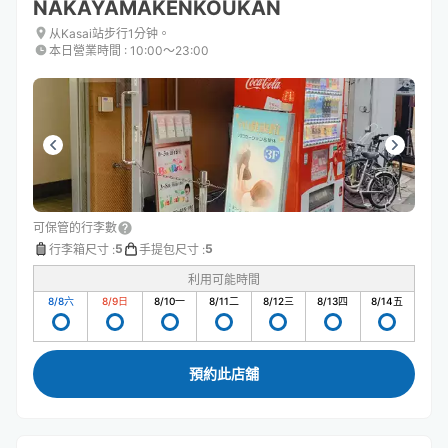
NAKAYAMAKENKOUKAN
从Kasai站步行1分钟。
本日營業時間
:
10:00〜23:00
可保管的行李數
5
5
行李箱尺寸
:
手提包尺寸
:
利用可能時間
8/8
六
8/9
日
8/10
一
8/11
二
8/12
三
8/13
四
8/14
五
預約此店舖