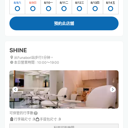
8/8
六
8/9
日
8/10
一
8/11
二
8/12
三
8/13
四
8/14
五
預約此店舖
SHINE
从Funabori站步行1分钟。
本日營業時間
:
10:00〜19:00
可保管的行李數
3
3
行李箱尺寸
:
手提包尺寸
:
利用可能時間