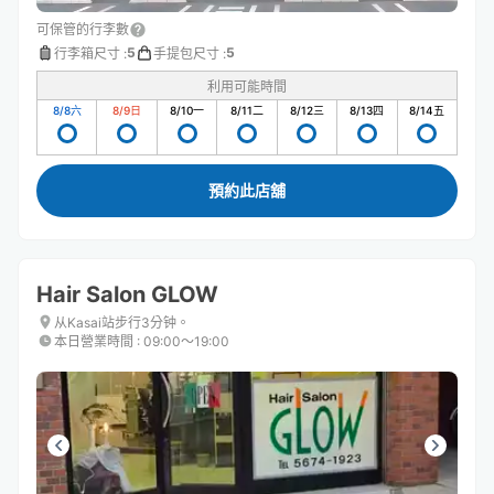
可保管的行李數
5
5
行李箱尺寸
:
手提包尺寸
:
利用可能時間
8/8
六
8/9
日
8/10
一
8/11
二
8/12
三
8/13
四
8/14
五
預約此店舖
Hair Salon GLOW
从Kasai站步行3分钟。
本日營業時間
:
09:00〜19:00