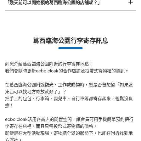
「幾天前可以開始預約葛西臨海公園的店舖呢？」
自動券売機付近にあります。隣りには証明写真機がありま
す。
突發狀況下的安心理賠
葛西臨海公園行李寄存訊息
發生行李破損、被偷等狀況時安心有保障
向您介紹葛西臨海公園附近的行李寄存地點！

我們會隨時更新ecbo cloak的合作店鋪及投幣式寄物櫃的資訊。

在葛西臨海公園附近觀光、工作或購物時，您是否曾想過「如果這
可保管的行李數
東西可以找地方寄放就好了」？

大的
:
2
/
¥700
中等的
:
6
/
¥500
小的
:
6
/
¥400
把手上的包包、行李箱、嬰兒車、自行車等都寄存起來，輕鬆沒負
付款方式
擔！

現金, ICカード
查看此投幣式儲物櫃的位置
ecbo cloak活用各商店的閒置空間，讓會員可用手機簡單預約把行
李寄存在店裡，而且只需投幣式寄物櫃的價格。

即使是在大型活動現場，寄物櫃全滿的狀態下，也能在附近找到地
方寄物。