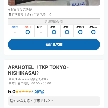
可保管的行李數
3
0
行李箱尺寸
:
手提包尺寸
:
利用可能時間
8/8
六
8/9
日
8/10
一
8/11
二
8/12
三
8/13
四
8/14
五
預約此店舖
APAHOTEL〈TKP TOKYO-
NISHIKASAI〉
从Nishi-kasai站步行1分钟。
本日營業時間
:
00:00〜00:00
5.0
5 則評論
★
★
★
★
★
★
★
★
★
★
速やかな対応、丁寧でした。