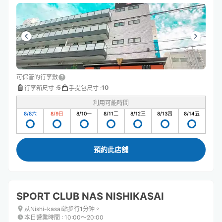
可保管的行李數
5
10
行李箱尺寸
:
手提包尺寸
:
利用可能時間
8/8
六
8/9
日
8/10
一
8/11
二
8/12
三
8/13
四
8/14
五
預約此店舖
SPORT CLUB NAS NISHIKASAI
从Nishi-kasai站步行1分钟。
本日營業時間
:
10:00〜20:00