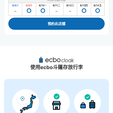
8/8
六
8/9
日
8/10
一
8/11
二
8/12
三
8/13
四
8/14
五
預約此店舖
葛西臨海公園附近推薦的寄物櫃
4個投幣式置物櫃
使用ecbo斗篷存放行李