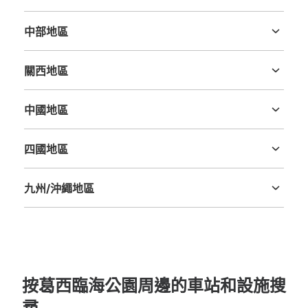
茨城縣
栃木縣
群馬縣
埼玉縣
千葉縣
東京都
神奈川縣
中部地區
葛西臨海公園駅 改札口 コインロッカー
新潟縣
富山縣
石川縣
福井縣
山梨縣
長野縣
岐阜縣
静岡縣
愛知縣
从葛西臨海公園駅站步行1分钟。
關西地區
本日營業時間
:
05:16
〜
00:25
三重縣
滋賀縣
京都府
大阪府
兵庫縣
奈良縣
和歌山縣
葛西臨海公園駅 切符売り場右手
中國地區
鳥取縣
島根縣
岡山縣
廣島縣
山口縣
四國地區
德島縣
香川縣
愛媛縣
高知縣
九州/沖繩地區
福岡縣
佐賀縣
長崎縣
熊本縣
大分縣
宮崎縣
鹿児島縣
沖縄縣
可保管的行李數
大的
:
2
/
¥700
中等的
:
6
/
¥500
小的
:
6
/
¥400
按葛西臨海公園周邊的車站和設施搜
付款方式
現金, ICカード
尋