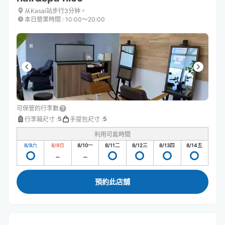
从Kasai站步行3分钟。
本日營業時間
:
10:00〜20:00
可保管的行李數
5
5
行李箱尺寸
:
手提包尺寸
:
利用可能時間
8/8
六
8/9
日
8/10
一
8/11
二
8/12
三
8/13
四
8/14
五
預約此店舖