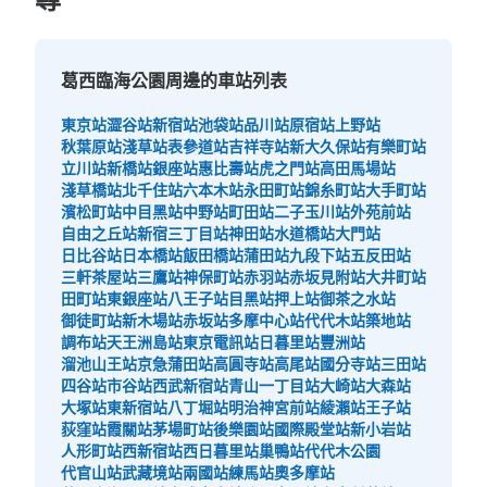
查看此投幣式儲物櫃的位置
葛西臨海公園周邊的車站列表
東京站
澀谷站
新宿站
池袋站
品川站
原宿站
上野站
秋葉原站
淺草站
表參道站
吉祥寺站
新大久保站
有樂町站
立川站
新橋站
銀座站
惠比壽站
虎之門站
高田馬場站
淺草橋站
北千住站
六本木站
永田町站
錦糸町站
大手町站
濱松町站
中目黑站
中野站
町田站
二子玉川站
外苑前站
自由之丘站
新宿三丁目站
神田站
水道橋站
大門站
日比谷站
日本橋站
飯田橋站
蒲田站
九段下站
五反田站
三軒茶屋站
三鷹站
神保町站
赤羽站
赤坂見附站
大井町站
田町站
東銀座站
八王子站
目黑站
押上站
御茶之水站
御徒町站
新木場站
赤坂站
多摩中心站
代代木站
築地站
調布站
天王洲島站
東京電訊站
日暮里站
豐洲站
溜池山王站
京急蒲田站
高圓寺站
高尾站
國分寺站
三田站
四谷站
市谷站
西武新宿站
青山一丁目站
大崎站
大森站
大塚站
東新宿站
八丁堀站
明治神宮前站
綾瀨站
王子站
荻窪站
霞關站
茅場町站
後樂園站
國際殿堂站
新小岩站
人形町站
西新宿站
西日暮里站
巢鴨站
代代木公園
代官山站
武藏境站
兩國站
練馬站
奧多摩站