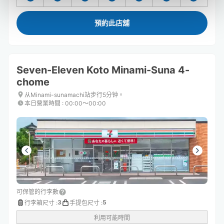
預約此店舖
Seven-Eleven Koto Minami-Suna 4-
chome
从Minami-sunamachi站步行5分钟。
本日營業時間
:
00:00〜00:00
可保管的行李數
3
5
行李箱尺寸
:
手提包尺寸
:
利用可能時間