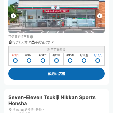
可保管的行李數
2
2
行李箱尺寸
:
手提包尺寸
:
利用可能時間
8/9
日
8/10
一
8/11
二
8/12
三
8/13
四
8/14
五
8/15
六
預約此店舖
Seven-Eleven Tsukiji Nikkan Sports
Honsha
从Tsukiji站步行3分钟。