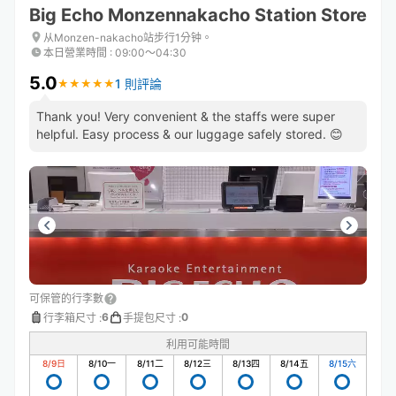
Big Echo Monzennakacho Station Store
从Monzen-nakacho站步行1分钟。
本日營業時間
:
09:00〜04:30
5.0
1 則評論
★
★
★
★
★
★
★
★
★
★
Thank you! Very convenient & the staffs were super
helpful. Easy process & our luggage safely stored. 😊
可保管的行李數
6
0
行李箱尺寸
:
手提包尺寸
:
利用可能時間
8/9
日
8/10
一
8/11
二
8/12
三
8/13
四
8/14
五
8/15
六