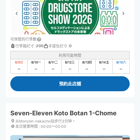
可保管的行李數
200
0
行李箱尺寸
:
手提包尺寸
:
利用可能時間
8/9
日
8/10
一
8/11
二
8/12
三
8/13
四
8/14
五
8/15
六
預約此店舖
Seven-Eleven Koto Botan 1-Chome
从Monzen-nakacho站步行3分钟。
本日營業時間
:
00:00〜00:00