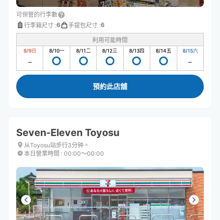
可保管的行李數
6
6
行李箱尺寸
:
手提包尺寸
:
利用可能時間
8/9
日
8/10
一
8/11
二
8/12
三
8/13
四
8/14
五
8/15
六
預約此店舖
Seven-Eleven Toyosu
从Toyosu站步行3分钟。
本日營業時間
:
00:00〜00:00