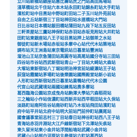
立川站
新橋站
銀座站
惠比壽站
虎之門站
高田馬場站
淺草橋站
北千住站
六本木站
永田町站
錦糸町站
大手町站
濱松町站
中目黑站
中野站
町田站
二子玉川站
外苑前站
自由之丘站
新宿三丁目站
神田站
水道橋站
大門站
日比谷站
日本橋站
飯田橋站
蒲田站
九段下站
五反田站
三軒茶屋站
三鷹站
神保町站
赤羽站
赤坂見附站
大井町站
田町站
東銀座站
八王子站
目黑站
押上站
御茶之水站
御徒町站
新木場站
赤坂站
多摩中心站
代代木站
築地站
調布站
天王洲島站
東京電訊站
日暮里站
豐洲站
可保管的行李數
溜池山王站
京急蒲田站
高圓寺站
高尾站
國分寺站
三田站
大的
:
3
/
¥700
中等的
:
3
/
¥500
小的
:
4
/
¥400
四谷站
市谷站
西武新宿站
青山一丁目站
大崎站
大森站
付款方式
大塚站
東新宿站
八丁堀站
明治神宮前站
綾瀨站
王子站
現金, ICカード
荻窪站
霞關站
茅場町站
後樂園站
國際殿堂站
新小岩站
人形町站
西新宿站
西日暮里站
巢鴨站
代代木公園
查看此投幣式儲物櫃的位置
代官山站
武藏境站
兩國站
練馬站
奧多摩站
葛西臨海公園站
京成曳舟站
駒澤大學站
穴森稻荷站
三之輪站
小作站
信濃町站
西新井站
西早稻田站
大久保站
淡路町站
南阿佐谷站
南砂町站
乃木坂站
飛田站
濱町站
府中站
平井站
北府中站
明大前站
門前仲町站
廣尾站
新交通ゆりかもめ新豊洲駅改札外コインロ
國會議事堂前
志村三丁目站
春日站
神谷町站
西八王子站
ッカー
青海站
赤羽井淵站
大江戶線新宿站
下北澤站
矢県站
从新交通ゆりかもめ新豊洲駅站步行1分钟。
東久留米站
東小金井站
浮間船塢站
武藏小金井站
本日營業時間
:
00:00
〜
00:00
武藏小山站
部白河原站
北參道站
六町站
葛西站