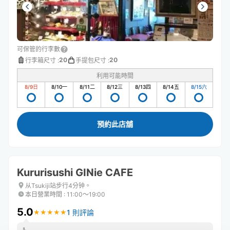
可保管的行李數
20
20
行李箱尺寸
:
手提包尺寸
:
利用可能時間
8/9
日
8/10
一
8/11
二
8/12
三
8/13
四
8/14
五
8/15
六
預約此店舖
Kururisushi GINie CAFE
从Tsukiji站步行4分钟。
本日營業時間
:
11:00〜19:00
5.0
1 則評論
★
★
★
★
★
★
★
★
★
★