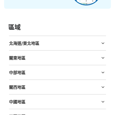
可保管的行李數
大的
:
3
/
¥700
中等的
:
3
/
¥500
小的
:
4
/
¥400
區域
付款方式
現金, ICカード
查看此投幣式儲物櫃的位置
北海道/東北地區
北海道
青森縣
岩手縣
宮城縣
秋田縣
山形縣
福島縣
關東地區
新豊洲駅改札内コインロッカー
茨城縣
栃木縣
群馬縣
埼玉縣
千葉縣
東京都
神奈川縣
从ゆりかもめ新豊洲駅站步行0分钟。
中部地區
本日營業時間
:
05:15
〜
23:55
新潟縣
富山縣
石川縣
福井縣
山梨縣
長野縣
岐阜縣
静岡縣
愛知縣
改札内 トイレ方面
關西地區
三重縣
滋賀縣
京都府
大阪府
兵庫縣
奈良縣
和歌山縣
中國地區
鳥取縣
島根縣
岡山縣
廣島縣
山口縣