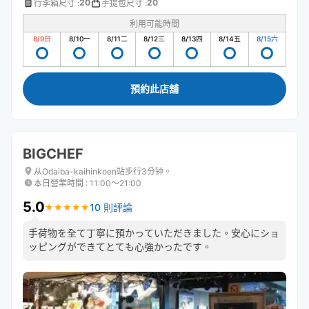
20
20
行李箱尺寸
:
手提包尺寸
:
利用可能時間
8/9
日
8/10
一
8/11
二
8/12
三
8/13
四
8/14
五
8/15
六
預約此店舖
BIGCHEF
从Odaiba-kaihinkoen站步行3分钟。
本日營業時間
:
11:00〜21:00
5.0
10 則評論
★
★
★
★
★
★
★
★
★
★
手荷物を全て丁寧に預かっていただきました。安心にショ
ッピングができてとても心強かったです。