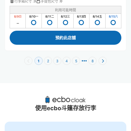
3
0
行李箱尺寸
:
手提包尺寸
:
利用可能時間
8/9
日
8/10
一
8/11
二
8/12
三
8/13
四
8/14
五
8/15
六
預約此店舖
1
2
3
4
5
8
TeamLab Planets TOKYO DMM 豐洲附近推
薦的寄物櫃
使用ecbo斗篷存放行李
9個投幣式置物櫃