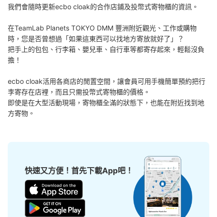
可保管的行李數
我們會隨時更新ecbo cloak的合作店鋪及投幣式寄物櫃的資訊。

大的
:
3
/
¥700
中等的
:
3
/
¥500
小的
:
4
/
¥400
付款方式
在TeamLab Planets TOKYO DMM 豐洲附近觀光、工作或購物
現金, ICカード
時，您是否曾想過「如果這東西可以找地方寄放就好了」？

把手上的包包、行李箱、嬰兒車、自行車等都寄存起來，輕鬆沒負
查看此投幣式儲物櫃的位置
擔！

ecbo cloak活用各商店的閒置空間，讓會員可用手機簡單預約把行
李寄存在店裡，而且只需投幣式寄物櫃的價格。

新豊洲駅 改札外コインロッカー
即使是在大型活動現場，寄物櫃全滿的狀態下，也能在附近找到地
从ゆりかもめ新豊洲駅站步行0分钟。
方寄物。
本日營業時間
:
00:00
〜
00:00
改札出て右手
快速又方便！首先下載App吧！