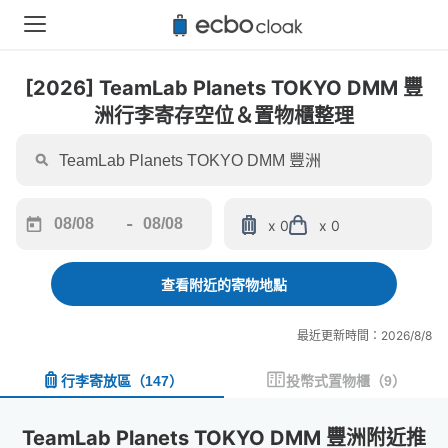
[2026] TeamLab Planets TOKYO DMM 豐
洲行李寄存空位＆置物櫃整理
-
x 0
x 0
Navigate
Navigate
forward
backward
to
to
查看附近的寄物地點
interact
interact
with
with
最近更新時間：2026/8/8
the
the
calendar
calendar
行李寄放區
（
147
）
投幣式置物櫃
（
9
）
and
and
select
select
a
a
TeamLab Planets TOKYO DMM 豐洲附近推
date.
date.