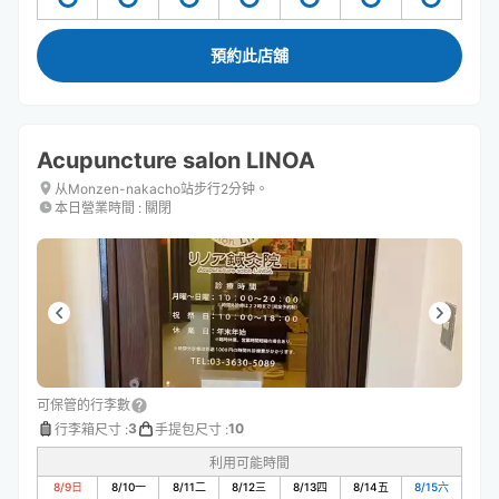
預約此店舖
Acupuncture salon LINOA
从Monzen-nakacho站步行2分钟。
本日營業時間
:
關閉
可保管的行李數
3
10
行李箱尺寸
:
手提包尺寸
:
利用可能時間
8/9
日
8/10
一
8/11
二
8/12
三
8/13
四
8/14
五
8/15
六