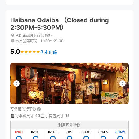
Haibana Odaiba （Closed during
2:30PM-5:30PM）
从Daiba站步行2分钟。
本日營業時間
:
11:30〜21:00
5.0
3 則評論
★
★
★
★
★
★
★
★
★
★
可保管的行李數
10
15
行李箱尺寸
:
手提包尺寸
:
利用可能時間
8/9
日
8/10
一
8/11
二
8/12
三
8/13
四
8/14
五
8/15
六