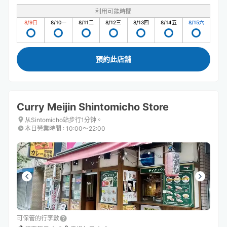
利用可能時間
8/9
日
8/10
一
8/11
二
8/12
三
8/13
四
8/14
五
8/15
六
預約此店舖
Curry Meijin Shintomicho Store
从Sintomicho站步行1分钟。
本日營業時間
:
10:00〜22:00
可保管的行李數