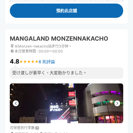
預約此店舖
MANGALAND MONZENNAKACHO
从Monzen-nakacho站步行3分钟。
本日營業時間
:
00:00〜00:00
4.8
6 則評論
★
★
★
★
★
★
★
★
★
★
受け渡しが素早く、大変助かりました。
可保管的行李數