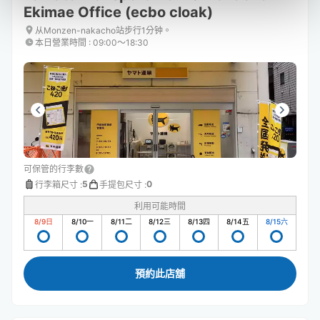
Ekimae Office (ecbo cloak)
从Monzen-nakacho站步行1分钟。
本日營業時間
:
09:00〜18:30
可保管的行李數
5
0
行李箱尺寸
:
手提包尺寸
:
利用可能時間
8/9
日
8/10
一
8/11
二
8/12
三
8/13
四
8/14
五
8/15
六
預約此店舖