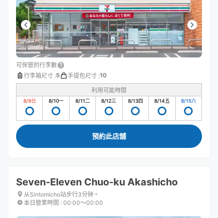
可保管的行李數
5
10
行李箱尺寸
:
手提包尺寸
:
利用可能時間
8/9
日
8/10
一
8/11
二
8/12
三
8/13
四
8/14
五
8/15
六
預約此店舖
Seven-Eleven Chuo-ku Akashicho
从Sintomicho站步行3分钟。
本日營業時間
:
00:00〜00:00