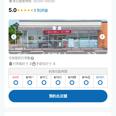
本日營業時間
:
00:00〜00:00
5.0
3 則評論
★
★
★
★
★
★
★
★
★
★
可保管的行李數
2
3
行李箱尺寸
:
手提包尺寸
:
利用可能時間
8/9
日
8/10
一
8/11
二
8/12
三
8/13
四
8/14
五
8/15
六
預約此店舖