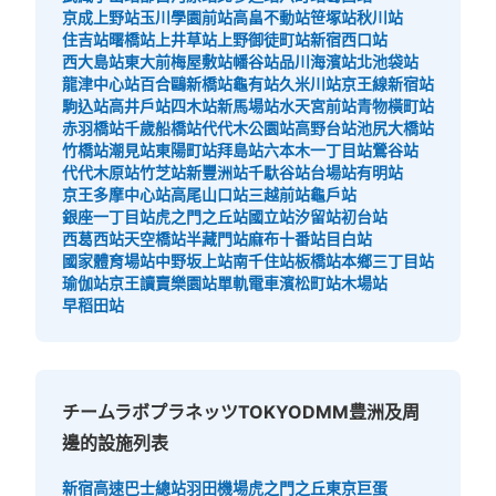
京成上野站
玉川學園前站
高畠不動站
笹塚站
秋川站
新豊洲駅改札出て正面のコインロッカーになります
住吉站
曙橋站
上井草站
上野御徒町站
新宿西口站
西大島站
東大前
梅屋敷站
幡谷站
品川海濱站
北池袋站
龍津中心站
百合鷗新橋站
龜有站
久米川站
京王線新宿站
駒込站
高井戶站
四木站
新馬場站
水天宮前站
青物橫町站
赤羽橋站
千歲船橋站
代代木公園站
高野台站
池尻大橋站
竹橋站
潮見站
東陽町站
拜島站
六本木一丁目站
鶯谷站
代代木原站
竹芝站
新豐洲站
千馱谷站
台場站
有明站
京王多摩中心站
高尾山口站
三越前站
龜戶站
銀座一丁目站
虎之門之丘站
國立站
汐留站
初台站
西葛西站
天空橋站
半藏門站
麻布十番站
目白站
國家體育場站
中野坂上站
南千住站
板橋站
本鄉三丁目站
可保管的行李數
瑜伽站
京王讀賣樂園站
單軌電車濱松町站
木場站
大的
:
3
/
¥700
中等的
:
3
/
¥500
小的
:
4
/
¥400
早稻田站
付款方式
現金, ICカード
查看此投幣式儲物櫃的位置
チームラボプラネッツTOKYODMM豊洲及周
邊的設施列表
豊洲pit コインロッカー
新宿高速巴士總站
羽田機場
虎之門之丘
東京巨蛋