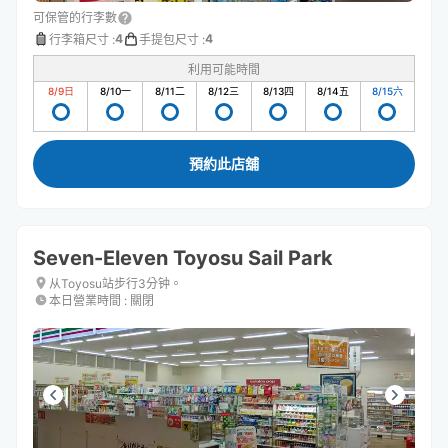
可保管的行李數
4
4
行李箱尺寸
:
手提包尺寸
:
利用可能時間
8/9
日
8/10
一
8/11
二
8/12
三
8/13
四
8/14
五
8/15
六
預約此店舖
Seven-Eleven Toyosu Sail Park
从Toyosu站步行3分钟。
本日營業時間
:
關閉