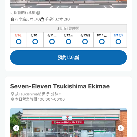
可保管的行李數
70
30
行李箱尺寸
:
手提包尺寸
:
利用可能時間
8/9
日
8/10
一
8/11
二
8/12
三
8/13
四
8/14
五
8/15
六
預約此店舖
Seven-Eleven Tsukishima Ekimae
从Tsukishima站步行1分钟。
本日營業時間
:
00:00〜00:00