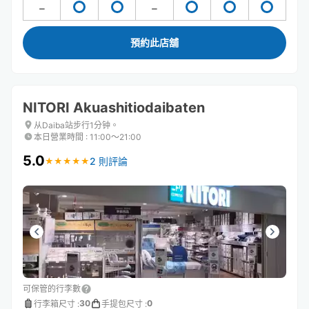
預約此店舖
NITORI Akuashitiodaibaten
从Daiba站步行1分钟。
本日營業時間
:
11:00〜21:00
5.0
2 則評論
★
★
★
★
★
★
★
★
★
★
可保管的行李數
30
0
行李箱尺寸
:
手提包尺寸
: