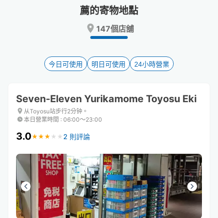
Press
Press
薦的寄物地點
the
the
question
question
147個店舖
mark
mark
key
key
to
to
今日可使用
明日可使用
24小時營業
get
get
the
the
keyboard
keyboard
shortcuts
shortcuts
Seven-Eleven Yurikamome Toyosu Eki
for
for
从Toyosu站步行2分钟。
changing
changing
本日營業時間
:
06:00〜23:00
dates.
dates.
3.0
2 則評論
★
★
★
★
★
★
★
★
★
★