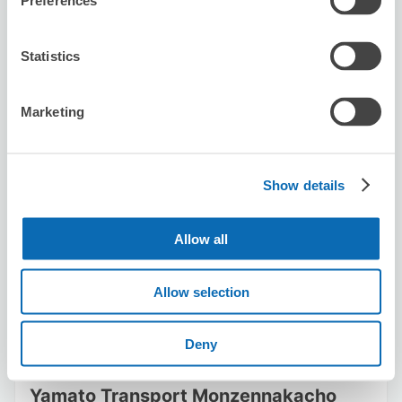
Preferences
从Hamamatsuchō站步行4分钟。
本日營業時間
:
關閉
Statistics
Marketing
可保管的行李數
Show details
5
5
行李箱尺寸
:
手提包尺寸
:
利用可能時間
Allow all
8/9
日
8/10
一
8/11
二
8/12
三
8/13
四
8/14
五
8/15
六
Allow selection
預約此店舖
Deny
Yamato Transport Monzennakacho