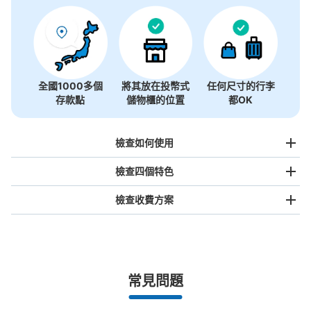
全國1000多個
將其放在投幣式
任何尺寸的行李
存款點
儲物櫃的位置
都OK
檢查如何使用
檢查四個特色
檢查收費方案
手提包尺寸
¥500
/
日
最長邊未滿45cm的行李（小型背包、手提包、手提行李
常見問題
等）
事先用手機預約

全國有1,000家以上合作店鋪
指定的日期和時間