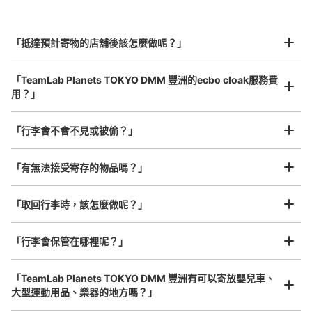
北起北海道，南至沖繩，以都市為中心，全國皆可使用此服務。
チームラボプラネッツTOKYODMM豊洲近
行李箱尺寸
¥800
くゆりかもめ新豊洲駅改札内トイレ前コイ
「抵達預計寄物的店舖後該怎麼做呢？」
/
日
ンロッカー
最長邊45cm以上的行李（行李箱、樂器、嬰兒車等）
从新交通ゆりかもめ新豊洲駅站步行1分钟。
「TeamLab Planets TOKYO DMM 豐洲的ecbo cloak服務費
本日營業時間
:
05:00
〜
00:30
用？」
該当施設近くの新豊洲駅改札内トイレ前にあるコインロッ
カーになります。
「行李會不會不見或被偷？」
許多地點佳/條件優的店鋪
工作人員拍完行李照片後

我們與許多地點方便的車站內店舖以及24小時營業的店鋪合作。
即完成寄存手續
「有無法接受寄存的物品嗎？」
「取回行李時，該怎麼做呢？」
「行李會保管在哪裡呢？」
「TeamLab Planets TOKYO DMM 豐洲有可以寄放嬰兒車、
可保管的行李數
大型運動用品、樂器的地方嗎？」
大的
:
7
/
¥700
中等的
:
7
/
¥500
小的
:
8
/
¥400
任何尺寸的行李都OK