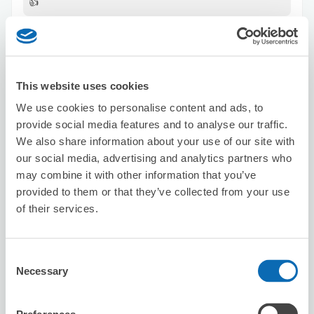
👍
This website uses cookies
We use cookies to personalise content and ads, to
provide social media features and to analyse our traffic.
可保管的行李數
We also share information about your use of our site with
6
8
行李箱尺寸
:
手提包尺寸
:
our social media, advertising and analytics partners who
利用可能時間
may combine it with other information that you’ve
8/9
日
8/10
一
8/11
二
8/12
三
8/13
四
8/14
五
8/15
六
provided to them or that they’ve collected from your use
of their services.
預約此店舖
Consent
Necessary
Selection
Business-Airport Takeshiba