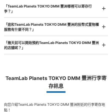
付款方式
放下行李，愉快度過一整天！
樂器、嬰兒車、腳踏車等，只要是1個人能搬運的行李尺寸就OK
現金, ICカード
「TeamLab Planets TOKYO DMM 豐洲哪裡可以寄存行
李？」
查看此投幣式儲物櫃的位置
「這和TeamLab Planets TOKYO DMM 豐洲的投幣式置物櫃
服務有什麼不同？」
新豊洲駅 改札外コインロッカー
「幾天前可以開始預約TeamLab Planets TOKYO DMM 豐洲
从ゆりかもめ新豊洲駅站步行0分钟。
的店舖呢？」
本日營業時間
:
00:00
〜
00:00
突發狀況下的安心理賠
改札口でて右手
發生行李破損、被偷等狀況時安心有保障
TeamLab Planets TOKYO DMM 豐洲行李寄
存訊息
向您介紹TeamLab Planets TOKYO DMM 豐洲附近的行李寄存地
點！
