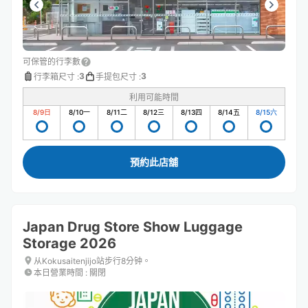
可保管的行李數
3
3
行李箱尺寸
:
手提包尺寸
:
利用可能時間
8/9
日
8/10
一
8/11
二
8/12
三
8/13
四
8/14
五
8/15
六
預約此店舖
Japan Drug Store Show Luggage
Storage 2026
从Kokusaitenjijo站步行8分钟。
本日營業時間
:
關閉