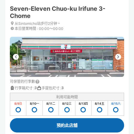
Seven-Eleven Chuo-ku Irifune 3-
Chome
从Sintomicho站步行2分钟。
本日營業時間
:
00:00〜00:00
可保管的行李數
3
3
行李箱尺寸
:
手提包尺寸
:
利用可能時間
8/9
日
8/10
一
8/11
二
8/12
三
8/13
四
8/14
五
8/15
六
預約此店舖