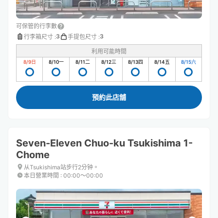
可保管的行李數
3
3
行李箱尺寸
:
手提包尺寸
:
利用可能時間
8/9
日
8/10
一
8/11
二
8/12
三
8/13
四
8/14
五
8/15
六
預約此店舖
Seven-Eleven Chuo-ku Tsukishima 1-
Chome
从Tsukishima站步行2分钟。
本日營業時間
:
00:00〜00:00