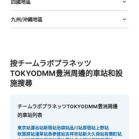
四國地區
德島縣
香川縣
愛媛縣
高知縣
九州/沖繩地區
福岡縣
佐賀縣
長崎縣
熊本縣
大分縣
宮崎縣
鹿児島縣
沖縄縣
可保管的行李數
大的
:
7
/
¥700
中等的
:
7
/
¥500
小的
:
8
/
¥400
付款方式
現金, ICカード
按チームラボプラネッツ
查看此投幣式儲物櫃的位置
TOKYODMM豊洲周邊的車站和設
施搜尋
新豊洲駅改札内改札横コインロッカー
从新交通ゆりかもめ新豊洲駅站步行1分钟。
チームラボプラネッツTOKYODMM豊洲周邊
本日營業時間
:
05:00
〜
00:30
的車站列表
新豊洲駅改札側にある改札内のコインロッカーになりま
す。
東京站
澀谷站
新宿站
池袋站
品川站
原宿站
上野站
秋葉原站
淺草站
表參道站
吉祥寺站
新大久保站
有樂町站