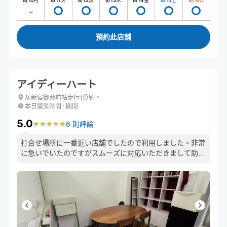
8/10
月
8/11
火
8/12
水
8/13
木
8/14
金
8/15
土
8/16
日
預約此店舖
アイディーハート
从新宿御苑前站步行1分钟。
本日營業時間
:
關閉
5.0
6 則評論
★
★
★
★
★
★
★
★
★
★
打合せ場所に一番近い店舗でしたので利用しました。非常
に急いでいたのですがスムーズに対応いただきまして助か
りました。