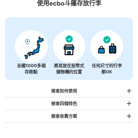
5個投幣式置物櫃
使用ecbo斗篷存放行李
全國1000多個
將其放在投幣式
任何尺寸的行李
存款點
儲物櫃的位置
都OK
檢查如何使用
檢查四個特色
檢查收費方案
手提包尺寸