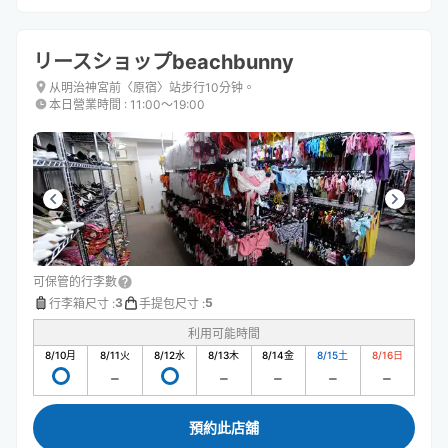
リースショップbeachbunny
从明治神宮前〈原宿〉站步行10分钟。
本日營業時間
:
11:00〜19:00
可保管的行李數
3
5
行李箱尺寸
:
手提包尺寸
:
利用可能時間
8/10
月
8/11
火
8/12
水
8/13
木
8/14
金
8/15
土
8/16
日
預約此店舖