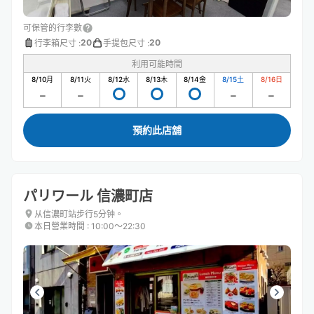
可保管的行李數
20
20
行李箱尺寸
:
手提包尺寸
:
利用可能時間
8/10
月
8/11
火
8/12
水
8/13
木
8/14
金
8/15
土
8/16
日
預約此店舖
パリワール 信濃町店
从信濃町站步行5分钟。
本日營業時間
:
10:00〜22:30