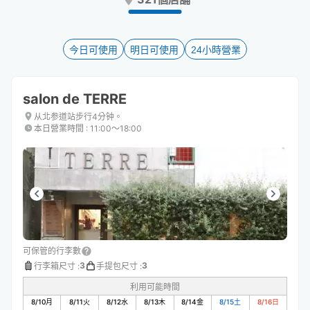
the
the
question
question
mark
mark
key
key
今日可使用
明日可使用
24小時營業
to
to
get
get
the
the
salon de TERRE
keyboard
keyboard
shortcuts
shortcuts
从北参道站步行4分钟。
本日營業時間
:
11:00〜18:00
for
for
changing
changing
dates.
dates.
可保管的行李數
3
3
行李箱尺寸
:
手提包尺寸
:
利用可能時間
8/10
月
8/11
火
8/12
水
8/13
木
8/14
金
8/15
土
8/16
日