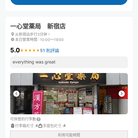
一心堂薬局 新宿店
从新宿站步行3分钟。
本日營業時間
:
10:00〜19:00
5.0
51 則評論
★
★
★
★
★
★
★
★
★
★
everything was great
可保管的行李數
4
4
行李箱尺寸
:
手提包尺寸
:
利用可能時間