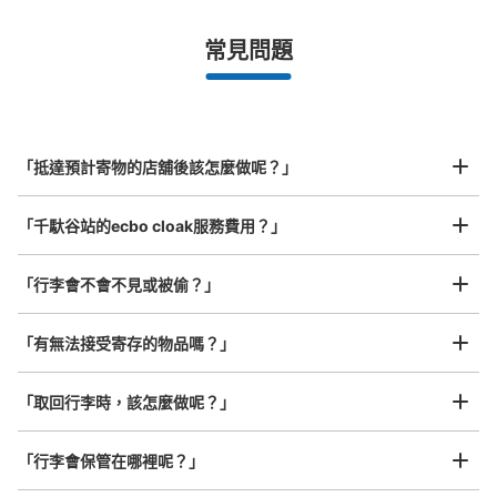
¥500
/
日
最長邊未滿45cm的行李（小型背包、手提包、手提行李
常見問題
等）
事先用手機預約

全國有1,000家以上合作店鋪
指定的日期和時間
JR千駄ヶ谷駅改札内コインロッカー
北起北海道，南至沖繩，以都市為中心，全國皆可使用此服務。
从JR千駄ヶ谷駅站步行0分钟。
行李箱尺寸
本日營業時間
:
04:30
〜
01:00
¥800
「抵達預計寄物的店舖後該怎麼做呢？」
/
日
改札前自動販売機横(入り組んでいる)
最長邊45cm以上的行李（行李箱、樂器、嬰兒車等）
「千馱谷站的ecbo cloak服務費用？」
「行李會不會不見或被偷？」
許多地點佳/條件優的店鋪
工作人員拍完行李照片後

「有無法接受寄存的物品嗎？」
我們與許多地點方便的車站內店舖以及24小時營業的店鋪合作。
即完成寄存手續
「取回行李時，該怎麼做呢？」
可保管的行李數
「行李會保管在哪裡呢？」
大的
:
7
/
¥700
中等的
:
13
/
¥500
小的
:
18
/
¥400
付款方式