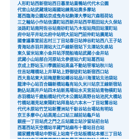
人形町站
西新宿站
西日暮里站
巢鴨站
代代木公園
代官山站
武藏境站
兩國站
練馬站
奧多摩站
葛西臨海公園站
京成曳舟站
駒澤大學站
穴森稻荷站
三之輪站
小作站
信濃町站
西新井站
西早稻田站
大久保站
淡路町站
南阿佐谷站
南砂町站
乃木坂站
飛田站
濱町站
府中站
平井站
北府中站
明大前站
門前仲町站
廣尾站
國會議事堂前
志村三丁目站
春日站
神谷町站
西八王子站
青海站
赤羽井淵站
大江戶線新宿站
下北澤站
矢県站
東久留米站
東小金井站
浮間船塢站
武藏小金井站
武藏小山站
部白河原站
北參道站
六町站
葛西站
京成上野站
玉川學園前站
高畠不動站
笹塚站
秋川站
住吉站
曙橋站
上井草站
上野御徒町站
新宿西口站
西大島站
東大前
梅屋敷站
幡谷站
品川海濱站
北池袋站
龍津中心站
百合鷗新橋站
龜有站
久米川站
京王線新宿站
駒込站
高井戶站
四木站
新馬場站
水天宮前站
青物橫町站
赤羽橋站
千歲船橋站
代代木公園站
高野台站
池尻大橋站
竹橋站
潮見站
東陽町站
拜島站
六本木一丁目站
鶯谷站
代代木原站
竹芝站
新豐洲站
千馱谷站
台場站
有明站
京王多摩中心站
高尾山口站
三越前站
龜戶站
銀座一丁目站
虎之門之丘站
國立站
汐留站
初台站
西葛西站
天空橋站
半藏門站
麻布十番站
目白站
國家體育場站
中野坂上站
南千住站
板橋站
本鄉三丁目站