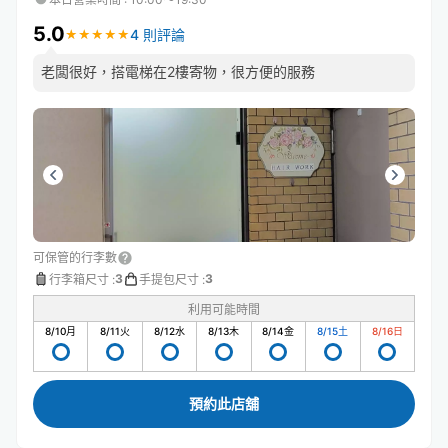
5.0
4 則評論
★
★
★
★
★
★
★
★
★
★
老闆很好，搭電梯在2樓寄物，很方便的服務
可保管的行李數
3
3
行李箱尺寸
:
手提包尺寸
:
利用可能時間
8/10
月
8/11
火
8/12
水
8/13
木
8/14
金
8/15
土
8/16
日
預約此店舖