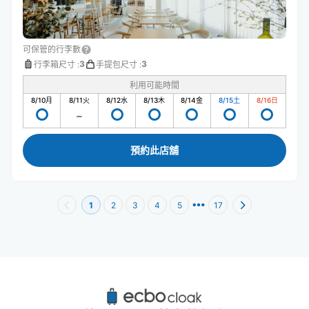
可保管的行李數
3
3
行李箱尺寸
:
手提包尺寸
:
利用可能時間
8/10
月
8/11
火
8/12
水
8/13
木
8/14
金
8/15
土
8/16
日
預約此店舖
1
2
3
4
5
17
千馱谷站附近推薦的寄物櫃