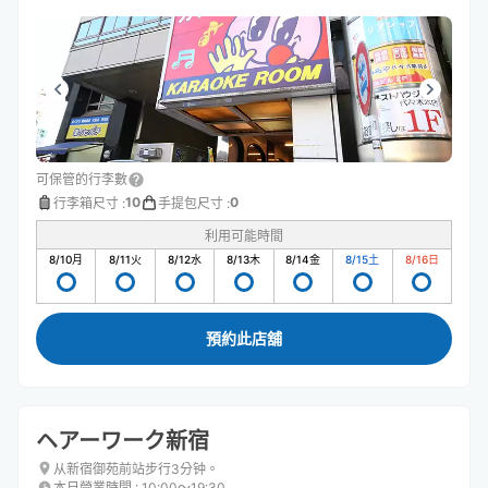
可保管的行李數
10
0
行李箱尺寸
:
手提包尺寸
:
利用可能時間
8/10
月
8/11
火
8/12
水
8/13
木
8/14
金
8/15
土
8/16
日
預約此店舖
ヘアーワーク新宿
从新宿御苑前站步行3分钟。
本日營業時間
:
10:00〜19:30