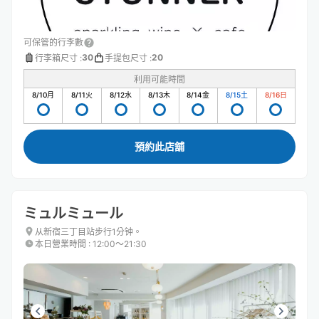
可保管的行李數
30
20
行李箱尺寸
:
手提包尺寸
:
利用可能時間
8/10
月
8/11
火
8/12
水
8/13
木
8/14
金
8/15
土
8/16
日
預約此店舖
ミュルミュール
从新宿三丁目站步行1分钟。
本日營業時間
:
12:00〜21:30