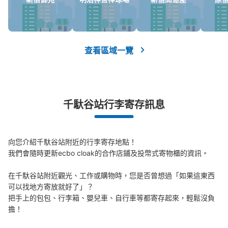
可保管的行李數
大的
:
10
/
¥700
中等的
:
4
/
¥500
小的
:
5
/
¥400
付款方式
現金, ICカード
查看此投幣式儲物櫃的位置
查看區域一覽
国立競技場駅B1A2出口前
千馱谷站行李寄存訊息
从国立競技場駅站步行0分钟。
本日營業時間
:
04:30
〜
01:00
出口A2 地上行きエレベーター前
向您介紹千馱谷站附近的行李寄存地點！

我們會隨時更新ecbo cloak的合作店鋪及投幣式寄物櫃的資訊。

在千馱谷站附近觀光、工作或購物時，您是否曾想過「如果這東西
可以找地方寄放就好了」？

把手上的包包、行李箱、嬰兒車、自行車等都寄存起來，輕鬆沒負
擔！
