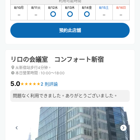
利用可能時間
8/10
月
8/11
火
8/12
水
8/13
木
8/14
金
8/15
土
8/16
日
預約此店舖
リロの会議室 コンフォート新宿
从新宿站步行4分钟。
本日營業時間
:
10:00〜18:00
5.0
2 則評論
★
★
★
★
★
★
★
★
★
★
問題なく利用できました。ありがとうございました。