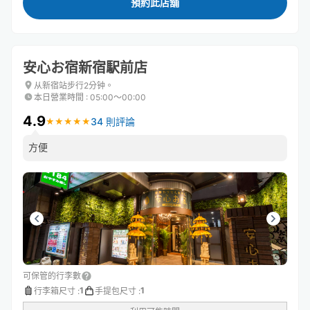
預約此店舖
安心お宿新宿駅前店
从新宿站步行2分钟。
本日營業時間
:
05:00〜00:00
4.9
34 則評論
★
★
★
★
★
★
★
★
★
★
方便
可保管的行李數
1
1
行李箱尺寸
:
手提包尺寸
: