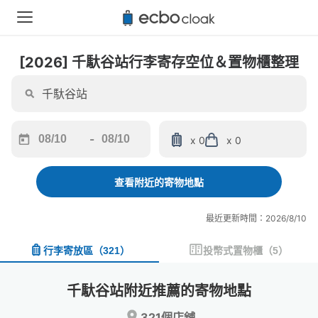
[2026] 千馱谷站行李寄存空位＆置物櫃整理
-
x 0
x 0
Navigate
Navigate
forward
backward
to
to
查看附近的寄物地點
interact
interact
with
with
最近更新時間：2026/8/10
the
the
calendar
calendar
行李寄放區
（
321
）
投幣式置物櫃
（
5
）
and
and
select
select
a
a
千馱谷站附近推薦的寄物地點
date.
date.
Press
Press
321個店舖