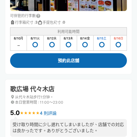
可保管的行李數
3
0
行李箱尺寸
:
手提包尺寸
:
利用可能時間
8/10
月
8/11
火
8/12
水
8/13
木
8/14
金
8/15
土
8/16
日
預約此店舖
歌広場 代々木店
从代々木站步行1分钟。
本日營業時間
:
11:00〜23:00
5.0
4 則評論
★
★
★
★
★
★
★
★
★
★
受け取り時間に少し遅れてしまいましたが、店舗での対応
は良かったです。ありがとうございました。