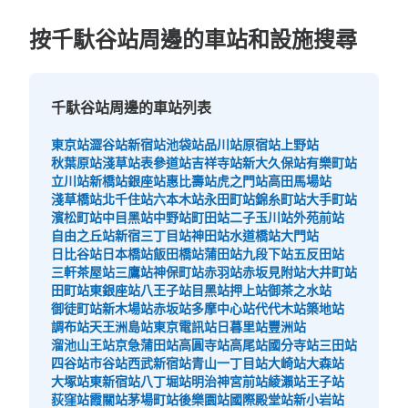
按千馱谷站周邊的車站和設施搜尋
千馱谷站周邊的車站列表
可保管的行李數
東京站
澀谷站
新宿站
池袋站
品川站
原宿站
上野站
小的
:
40
/
¥400
秋葉原站
淺草站
表參道站
吉祥寺站
新大久保站
有樂町站
付款方式
立川站
新橋站
銀座站
惠比壽站
虎之門站
高田馬場站
現金
淺草橋站
北千住站
六本木站
永田町站
錦糸町站
大手町站
濱松町站
中目黑站
中野站
町田站
二子玉川站
外苑前站
查看此投幣式儲物櫃的位置
自由之丘站
新宿三丁目站
神田站
水道橋站
大門站
日比谷站
日本橋站
飯田橋站
蒲田站
九段下站
五反田站
三軒茶屋站
三鷹站
神保町站
赤羽站
赤坂見附站
大井町站
田町站
東銀座站
八王子站
目黑站
押上站
御茶之水站
御徒町站
新木場站
赤坂站
多摩中心站
代代木站
築地站
調布站
天王洲島站
東京電訊站
日暮里站
豐洲站
溜池山王站
京急蒲田站
高圓寺站
高尾站
國分寺站
三田站
四谷站
市谷站
西武新宿站
青山一丁目站
大崎站
大森站
大塚站
東新宿站
八丁堀站
明治神宮前站
綾瀨站
王子站
荻窪站
霞關站
茅場町站
後樂園站
國際殿堂站
新小岩站