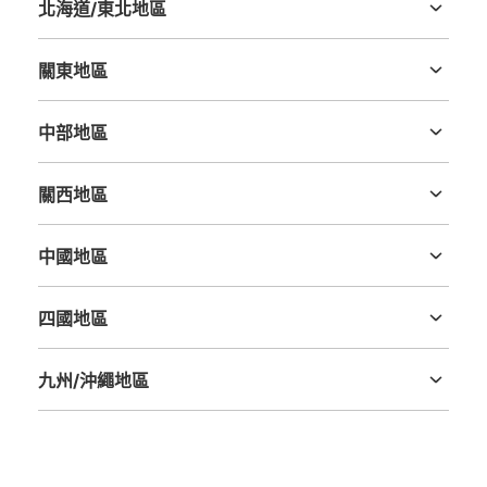
北海道/東北地區
北海道
青森縣
岩手縣
宮城縣
秋田縣
山形縣
福島縣
關東地區
茨城縣
栃木縣
群馬縣
埼玉縣
千葉縣
東京都
神奈川縣
可保管的行李數
大的
:
4
/
¥500
小的
:
20
/
¥300
中部地區
付款方式
新潟縣
富山縣
石川縣
福井縣
山梨縣
長野縣
岐阜縣
静岡縣
愛知縣
現金
關西地區
查看此投幣式儲物櫃的位置
三重縣
滋賀縣
京都府
大阪府
兵庫縣
奈良縣
和歌山縣
中國地區
鳥取縣
島根縣
岡山縣
廣島縣
山口縣
国立競技場国立競技場A1出口階段前
四國地區
德島縣
香川縣
愛媛縣
高知縣
从都営大江戸線国立競技場駅站步行0分钟。
本日營業時間
:
04:30
〜
01:00
九州/沖繩地區
国立競技場国立競技場方面改札出た左
福岡縣
佐賀縣
長崎縣
熊本縣
大分縣
宮崎縣
鹿児島縣
沖縄縣