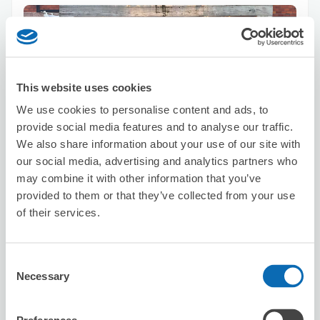
This website uses cookies
We use cookies to personalise content and ads, to
可保管的行李數
provide social media features and to analyse our traffic.
5
5
行李箱尺寸
:
手提包尺寸
:
We also share information about your use of our site with
利用可能時間
our social media, advertising and analytics partners who
8/10
月
8/11
火
8/12
水
8/13
木
8/14
金
8/15
土
8/16
日
may combine it with other information that you’ve
provided to them or that they’ve collected from your use
of their services.
預約此店舖
Consent
Necessary
Selection
佐川急便 千駄ヶ谷5丁目SC
从新宿站步行10分钟。
本日營業時間
:
關閉