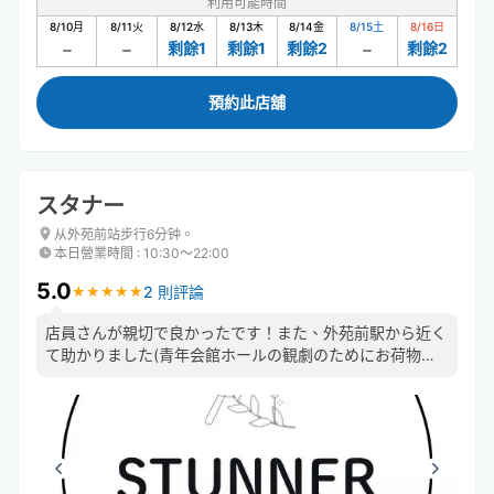
利用可能時間
8/10
月
8/11
火
8/12
水
8/13
木
8/14
金
8/15
土
8/16
日
剩餘1
剩餘1
剩餘2
剩餘2
預約此店舖
スタナー
从外苑前站步行6分钟。
本日營業時間
:
10:30〜22:00
5.0
2 則評論
★
★
★
★
★
★
★
★
★
★
店員さんが親切で良かったです！また、外苑前駅から近く
て助かりました(青年会館ホールの観劇のためにお荷物を
お願いしました) ケーキも食べて帰りました。紅茶とセッ
トでホッと出来て良かったです💮