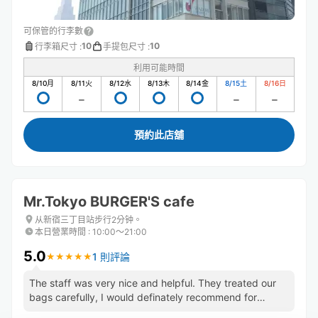
可保管的行李數
10
10
行李箱尺寸
:
手提包尺寸
:
利用可能時間
8/10
月
8/11
火
8/12
水
8/13
木
8/14
金
8/15
土
8/16
日
預約此店舖
Mr.Tokyo BURGER'S cafe
从新宿三丁目站步行2分钟。
本日營業時間
:
10:00〜21:00
5.0
1 則評論
★
★
★
★
★
★
★
★
★
★
The staff was very nice and helpful. They treated our
bags carefully, I would definately recommend for
luggage!!