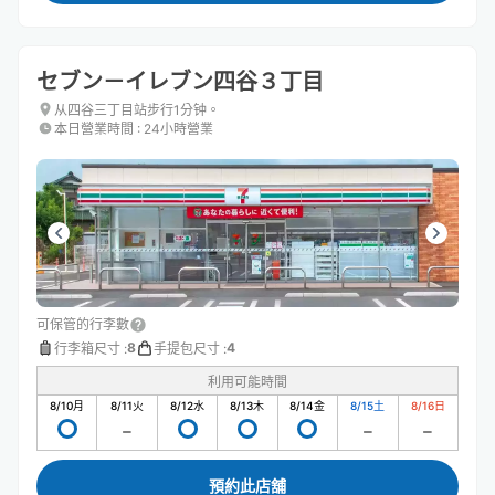
セブン－イレブン四谷３丁目
从四谷三丁目站步行1分钟。
本日營業時間
:
24小時營業
可保管的行李數
8
4
行李箱尺寸
:
手提包尺寸
:
利用可能時間
8/10
月
8/11
火
8/12
水
8/13
木
8/14
金
8/15
土
8/16
日
預約此店舖