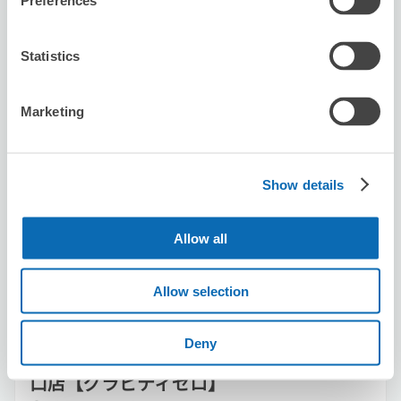
Preferences
Statistics
Marketing
可保管的行李數
20
0
行李箱尺寸
:
手提包尺寸
:
Show details
利用可能時間
8/10
月
8/11
火
8/12
水
8/13
木
8/14
金
8/15
土
8/16
日
Allow all
預約此店舖
Allow selection
Deny
Ｇｒａｖｉｔｙ Ｚｅｒｏ 整体 新宿南
口店【グラビティゼロ】