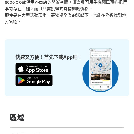
ecbo cloak活用各商店的閒置空間，讓會員可用手機簡單預約把行
李寄存在店裡，而且只需投幣式寄物櫃的價格。

可保管的行李數
即使是在大型活動現場，寄物櫃全滿的狀態下，也能在附近找到地
0
中等的
:
6
/
¥500
小的
:
40
/
¥400
方寄物。
付款方式
現金
查看此投幣式儲物櫃的位置
快速又方便！首先下載App吧！
新宿御苑 千駄ヶ谷門 コインロッカー
从JR千駄ヶ谷駅站步行5分钟。
本日營業時間
:
09:00
〜
19:00
新宿御苑 千駄ヶ谷門入り口から入りすぐ
區域