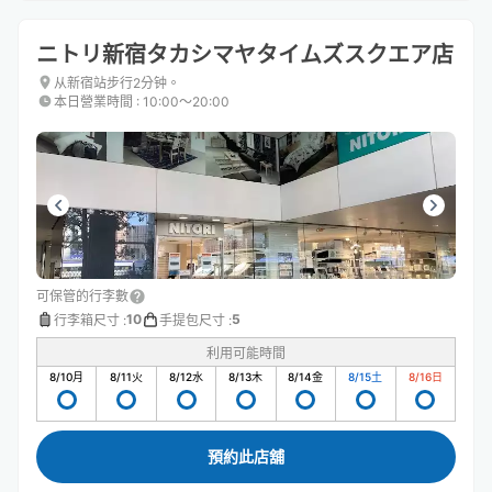
ニトリ新宿タカシマヤタイムズスクエア店
从新宿站步行2分钟。
本日營業時間
:
10:00〜20:00
可保管的行李數
10
5
行李箱尺寸
:
手提包尺寸
:
利用可能時間
8/10
月
8/11
火
8/12
水
8/13
木
8/14
金
8/15
土
8/16
日
預約此店舖