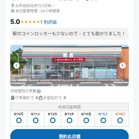
从外苑前站步行3分钟。
本日營業時間
:
24小時營業
5.0
1 則評論
★
★
★
★
★
★
★
★
★
★
駅のコインロッカーも少ないので、とても助かりました！
可保管的行李數
6
8
行李箱尺寸
:
手提包尺寸
:
利用可能時間
8/10
月
8/11
火
8/12
水
8/13
木
8/14
金
8/15
土
8/16
日
預約此店舖