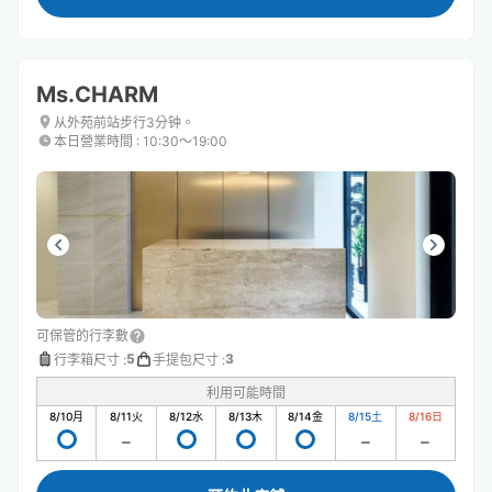
Ms.CHARM
从外苑前站步行3分钟。
本日營業時間
:
10:30〜19:00
可保管的行李數
5
3
行李箱尺寸
:
手提包尺寸
:
利用可能時間
8/10
月
8/11
火
8/12
水
8/13
木
8/14
金
8/15
土
8/16
日