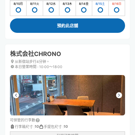
8/10
月
8/11
火
8/12
水
8/13
木
8/14
金
8/15
土
8/16
日
預約此店舖
株式会社CHRONO
从新宿站步行4分钟。
本日營業時間
:
10:00〜18:00
可保管的行李數
10
10
行李箱尺寸
:
手提包尺寸
: