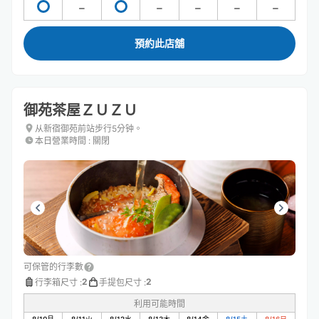
預約此店舖
御苑茶屋ＺＵＺＵ
从新宿御苑前站步行5分钟。
本日營業時間
:
關閉
可保管的行李數
2
2
行李箱尺寸
:
手提包尺寸
:
利用可能時間