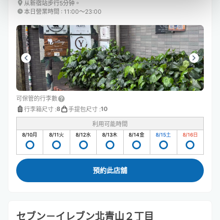
从新宿站步行5分钟。
本日營業時間
:
11:00〜23:00
可保管的行李數
8
10
行李箱尺寸
:
手提包尺寸
:
利用可能時間
8/10
月
8/11
火
8/12
水
8/13
木
8/14
金
8/15
土
8/16
日
預約此店舖
セブン－イレブン北青山２丁目