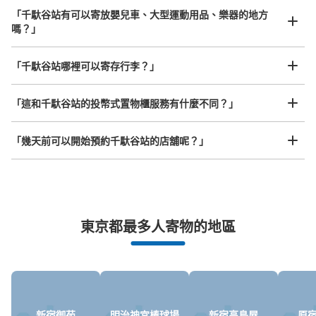
現金, ICカード
「千馱谷站有可以寄放嬰兒車、大型運動用品、樂器的地方
嗎？」
查看此投幣式儲物櫃的位置
任何尺寸的行李都OK
「千馱谷站哪裡可以寄存行李？」
放下行李，愉快度過一整天！
樂器、嬰兒車、腳踏車等，只要是1個人能搬運的行李尺寸就OK
国立競技場駅国立競技場方面改札階段前
「這和千馱谷站的投幣式置物櫃服務有什麼不同？」
从国立競技場駅站步行0分钟。
本日營業時間
:
04:30
〜
01:00
「幾天前可以開始預約千馱谷站的店舖呢？」
国立競技場駅国立競技場方面改札階段前
突發狀況下的安心理賠
東京都最多人寄物的地區
發生行李破損、被偷等狀況時安心有保障
新宿御苑
明治神宮棒球場
新宿高島屋
原