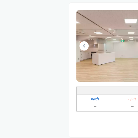
8/8
六
8/9
日