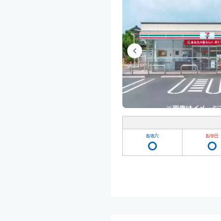
8/8
六
8/9
日