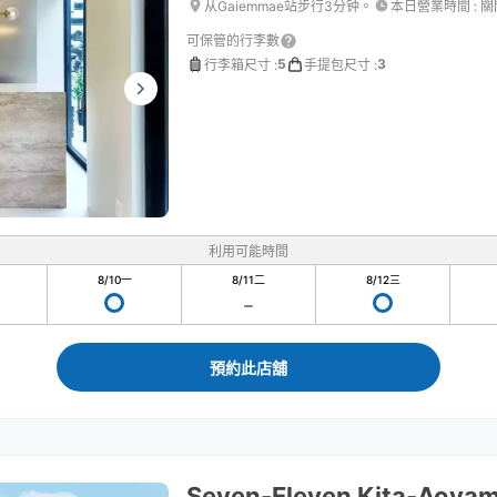
从Gaiemmae站步行3分钟。
本日營業時間
:
關
可保管的行李數
5
3
行李箱尺寸
:
手提包尺寸
:
利用可能時間
8/10
一
8/11
二
8/12
三
預約此店舖
Seven-Eleven Kita-Aoya