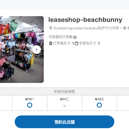
leaseshop-beachbunny
从meijijinnguumae harajuku站步行10分钟。
可保管的行李數
3
5
行李箱尺寸
:
手提包尺寸
:
利用可能時間
8/10
一
8/11
二
8/12
三
預約此店舖