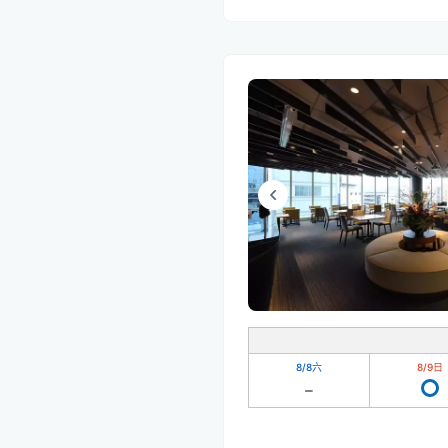
8/8
六
8/9
日