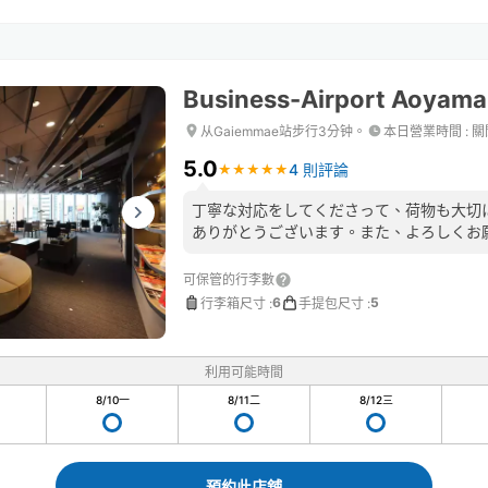
Business-Airport Aoyama
从Gaiemmae站步行3分钟。
本日營業時間
:
關
5.0
4 則評論
★
★
★
★
★
★
★
★
★
★
丁寧な対応をしてくださって、荷物も大切
ありがとうございます。また、よろしくお
可保管的行李數
6
5
行李箱尺寸
:
手提包尺寸
:
利用可能時間
8/10
一
8/11
二
8/12
三
預約此店舖