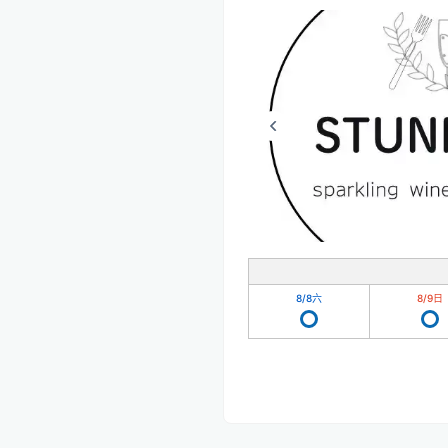
8/8
六
8/9
日