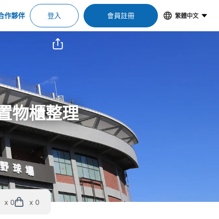
合作夥伴
登入
會員註冊
繁體中文
＆置物櫃整理
x 0
x 0