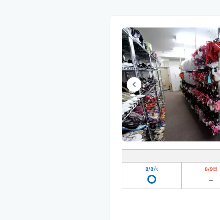
8/8
六
8/9
日