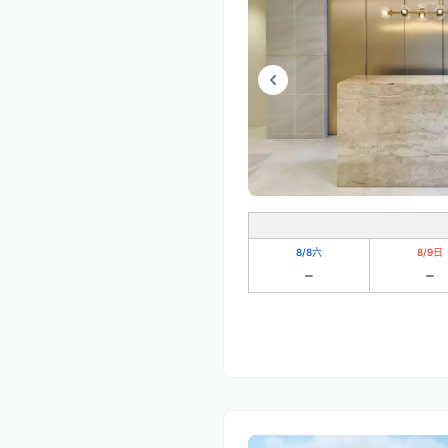
8/8
六
8/9
日