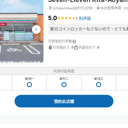
从Gaiemmae站步行3分钟。
本日營業時間
:
00
5.0
1 則評論
★
★
★
★
★
★
★
★
★
★
駅のコインロッカーも少ないので、とても
可保管的行李數
6
8
行李箱尺寸
:
手提包尺寸
:
利用可能時間
8/10
一
8/11
二
8/12
三
預約此店舖