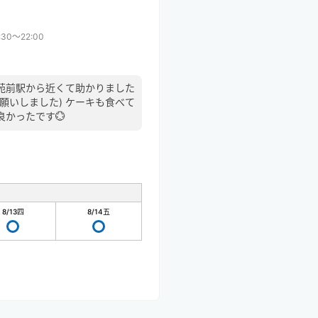
:30〜22:00
苑前駅から近くて助かりました
願いしました) ケーキも食べて
かったです💮
8/13
四
8/14
五