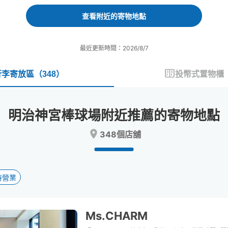
forward
backward
to
to
查看附近的寄物地點
interact
interact
with
with
the
the
最近更新時間：2026/8/7
calendar
calendar
and
and
select
select
行李寄放區
（
348
）
投幣式置物櫃
a
a
date.
date.
Press
Press
明治神宮棒球場附近推薦的寄物地點
the
the
question
question
348個店舖
mark
mark
key
key
to
to
get
get
the
the
時營業
keyboard
keyboard
shortcuts
shortcuts
for
for
Ms.CHARM
changing
changing
dates.
dates.