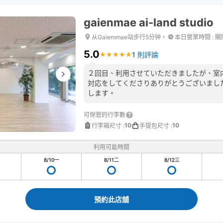
gaienmae ai-land studio
从Gaiemmae站步行5分钟。
本日營業時間
:
關
5.0
1 則評論
★
★
★
★
★
★
★
★
★
★
２回目、利用させていただきましたが、室
対応をしてくださりありがとうございまし
します。
可保管的行李數
10
10
行李箱尺寸
:
手提包尺寸
:
利用可能時間
8/10
一
8/11
二
8/12
三
預約此店舖