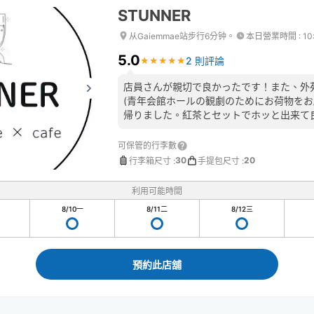
STUNNER
从Gaiemmae站步行6分钟。
本日營業時間
:
10
5.0
2 則評論
★
★
★
★
★
★
★
★
★
★
店員さんが親切で良かったです！また、外
(青年会館ホールの観劇のためにお荷物をお
帰りました。紅茶とセットでホッと出来て良
可保管的行李數
30
20
行李箱尺寸
:
手提包尺寸
:
利用可能時間
8/10
一
8/11
二
8/12
三
預約此店舖