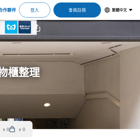
合作夥伴
登入
會員註冊
繁體中文
置物櫃整理
x 0
x 0