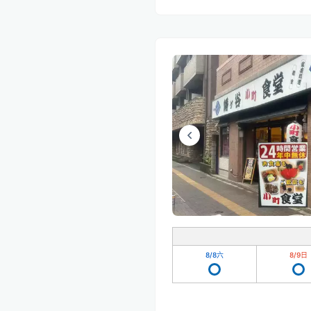
8/8
六
8/9
日