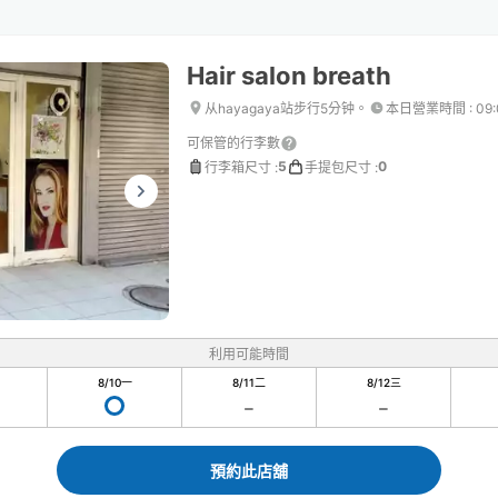
Hair salon breath
从hayagaya站步行5分钟。
本日營業時間
:
09
可保管的行李數
5
0
行李箱尺寸
:
手提包尺寸
:
利用可能時間
8/10
一
8/11
二
8/12
三
預約此店舖