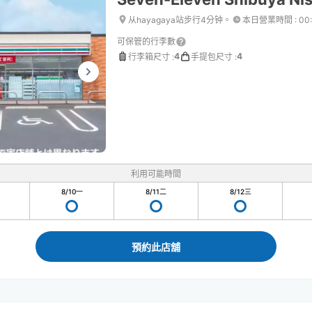
从hayagaya站步行4分钟。
本日營業時間
:
00
可保管的行李數
4
4
行李箱尺寸
:
手提包尺寸
:
利用可能時間
8/10
一
8/11
二
8/12
三
預約此店舖