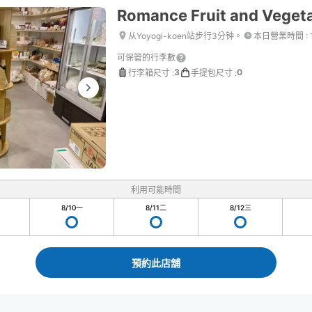
Romance Fruit and Vegeta
从Yoyogi-koen站步行3分钟。
本日營業時間
:
可保管的行李數
3
0
行李箱尺寸
:
手提包尺寸
:
利用可能時間
8/10
一
8/11
二
8/12
三
預約此店舖