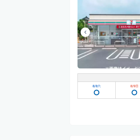
8/8
六
8/9
日