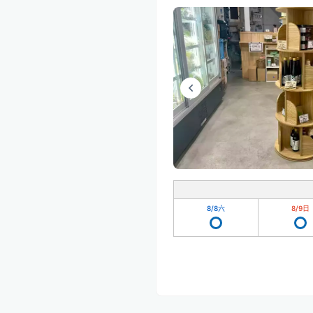
8/8
六
8/9
日