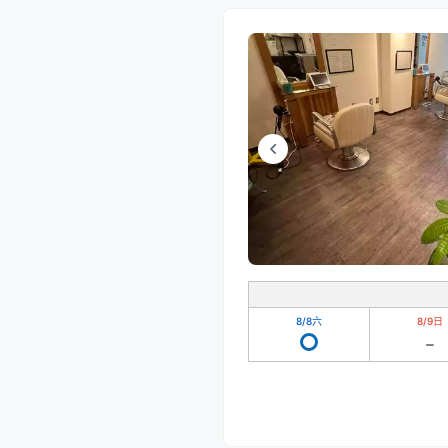
8/8
六
8/9
日