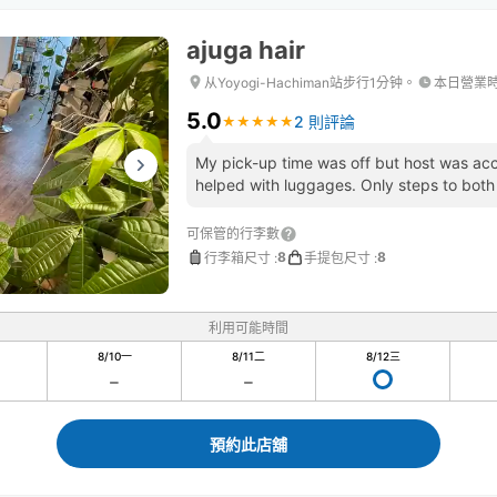
ajuga hair
从Yoyogi-Hachiman站步行1分钟。
本日營業
5.0
2 則評論
★
★
★
★
★
★
★
★
★
★
My pick-up time was off but host was ac
helped with luggages. Only steps to both 
可保管的行李數
8
8
行李箱尺寸
:
手提包尺寸
:
利用可能時間
8/10
一
8/11
二
8/12
三
預約此店舖