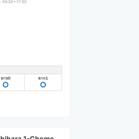
:
09:30〜17:30
8/13
四
8/14
五
shihara 1-Chome