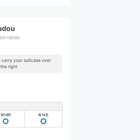
udou
:00〜00:00
 carry your suitcase over
 the right
8/13
四
8/14
五