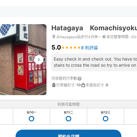
Hatagaya Komachisyok
从hayagaya站步行4分钟。
本日營業時間
:
00
5.0
8 則評論
★
★
★
★
★
★
★
★
★
★
Easy check in and check out. You have to
stairs to cross the road so try to arrive on
可保管的行李數
10
8
行李箱尺寸
:
手提包尺寸
:
利用可能時間
8/10
一
8/11
二
8/12
三
預約此店舖