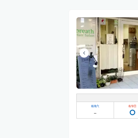
8/8
六
8/9
日