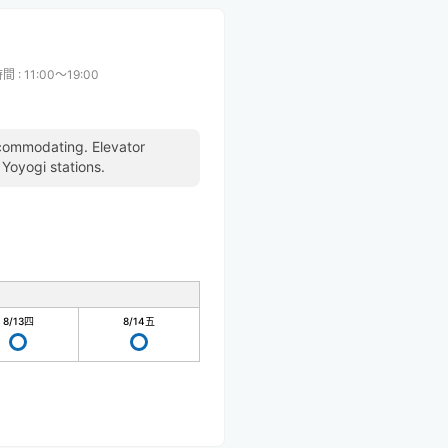
時間
:
11:00〜19:00
commodating. Elevator
Yoyogi stations.
8/13
四
8/14
五