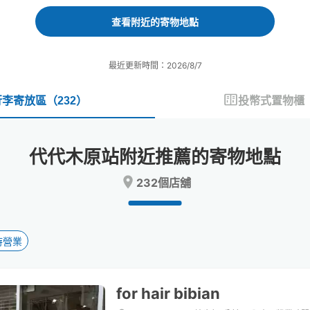
forward
backward
to
to
查看附近的寄物地點
interact
interact
with
with
the
the
最近更新時間：2026/8/7
calendar
calendar
and
and
select
select
行李寄放區
（
232
）
投幣式置物櫃
a
a
date.
date.
Press
Press
代代木原站附近推薦的寄物地點
the
the
question
question
232個店舖
mark
mark
key
key
to
to
get
get
the
the
時營業
keyboard
keyboard
shortcuts
shortcuts
for
for
for hair bibian
changing
changing
dates.
dates.