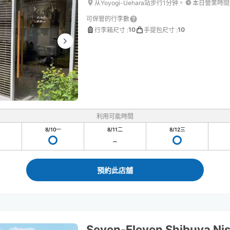
从Yoyogi-Uehara站步行1分钟。
本日營業時間
可保管的行李數
10
10
行李箱尺寸
:
手提包尺寸
:
利用可能時間
8/10
一
8/11
二
8/12
三
預約此店舖
Seven-Eleven Shibuya Ni