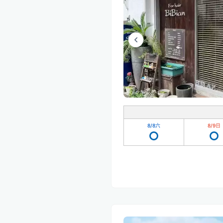
8/8
六
8/9
日