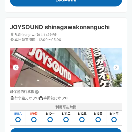
JOYSOUND shinagawakonanguchi
从Shinagawa站步行4分钟。
本日營業時間
:
12:00〜05:00
可保管的行李數
20
20
行李箱尺寸
:
手提包尺寸
:
利用可能時間
8/8
六
8/9
日
8/10
一
8/11
二
8/12
三
8/13
四
8/14
五