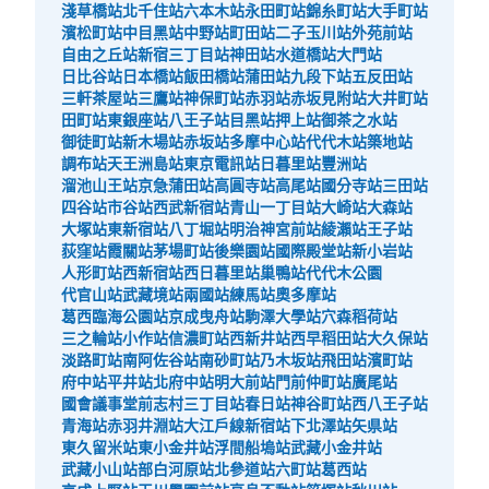
淺草橋站
北千住站
六本木站
永田町站
錦糸町站
大手町站
品川駅中央E改札側コインロッカー
濱松町站
中目黑站
中野站
町田站
二子玉川站
外苑前站
自由之丘站
新宿三丁目站
神田站
水道橋站
大門站
从JR品川駅站步行0分钟。
日比谷站
日本橋站
飯田橋站
蒲田站
九段下站
五反田站
本日營業時間
:
05:00
〜
01:00
三軒茶屋站
三鷹站
神保町站
赤羽站
赤坂見附站
大井町站
品川駅の中央改札から入って突き当りまで進んで5、6番
田町站
東銀座站
八王子站
目黑站
押上站
御茶之水站
ホーム行きエレベーター横に設置、営業時間は始発から終
御徒町站
新木場站
赤坂站
多摩中心站
代代木站
築地站
電、ToLoccaあり（大4台、中4台、小4台）
調布站
天王洲島站
東京電訊站
日暮里站
豐洲站
溜池山王站
京急蒲田站
高圓寺站
高尾站
國分寺站
三田站
四谷站
市谷站
西武新宿站
青山一丁目站
大崎站
大森站
大塚站
東新宿站
八丁堀站
明治神宮前站
綾瀨站
王子站
荻窪站
霞關站
茅場町站
後樂園站
國際殿堂站
新小岩站
人形町站
西新宿站
西日暮里站
巢鴨站
代代木公園
代官山站
武藏境站
兩國站
練馬站
奧多摩站
葛西臨海公園站
京成曳舟站
駒澤大學站
穴森稻荷站
三之輪站
小作站
信濃町站
西新井站
西早稻田站
大久保站
淡路町站
南阿佐谷站
南砂町站
乃木坂站
飛田站
濱町站
府中站
平井站
北府中站
明大前站
門前仲町站
廣尾站
國會議事堂前
志村三丁目站
春日站
神谷町站
西八王子站
可保管的行李數
青海站
赤羽井淵站
大江戶線新宿站
下北澤站
矢県站
大的
:
20
/
¥700
中等的
:
32
/
¥500
小的
:
23
/
¥400
東久留米站
東小金井站
浮間船塢站
武藏小金井站
付款方式
武藏小山站
部白河原站
北參道站
六町站
葛西站
現金, ICカード