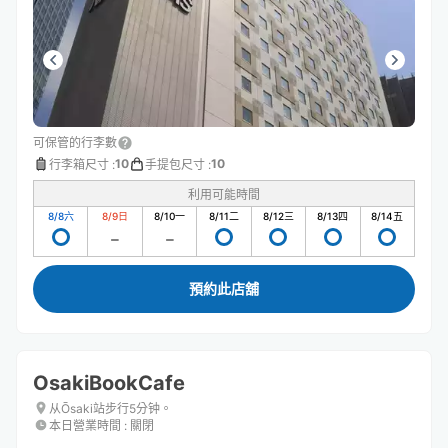
可保管的行李數
10
10
行李箱尺寸
:
手提包尺寸
:
利用可能時間
8/8
六
8/9
日
8/10
一
8/11
二
8/12
三
8/13
四
8/14
五
預約此店舖
OsakiBookCafe
从Ōsaki站步行5分钟。
本日營業時間
:
關閉