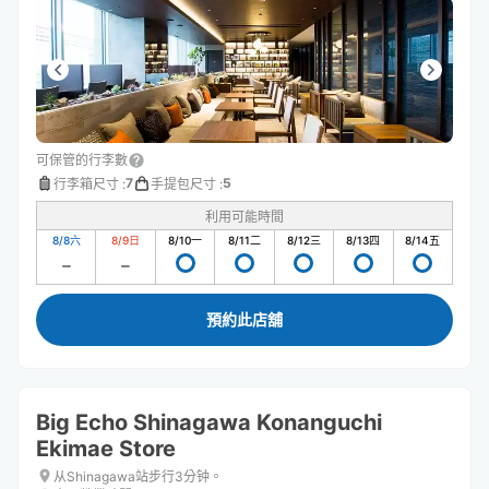
方もとても感じが良くて、また利用させていただきたいで
す ありがとうございました
可保管的行李數
7
5
行李箱尺寸
:
手提包尺寸
:
利用可能時間
8/8
六
8/9
日
8/10
一
8/11
二
8/12
三
8/13
四
8/14
五
預約此店舖
Big Echo Shinagawa Konanguchi
Ekimae Store
从Shinagawa站步行3分钟。