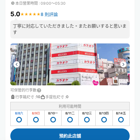
本日營業時間
:
09:00〜05:30
5.0
8 則評論
★
★
★
★
★
★
★
★
★
★
丁寧に対応していただきました。またお願いすると思いま
す
可保管的行李數
10
0
行李箱尺寸
:
手提包尺寸
:
利用可能時間
8/8
六
8/9
日
8/10
一
8/11
二
8/12
三
8/13
四
8/14
五
預約此店舖