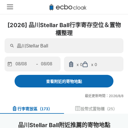
[2026] 品川Stellar Ball行李寄存空位＆置物
櫃整理
-
x 0
x 0
Navigate
Navigate
forward
backward
to
to
查看附近的寄物地點
interact
interact
with
with
最近更新時間：2026/8/8
the
the
calendar
calendar
行李寄放區
（
173
）
投幣式置物櫃
（
25
）
and
and
select
select
a
a
品川Stellar Ball附近推薦的寄物地點
date.
date.