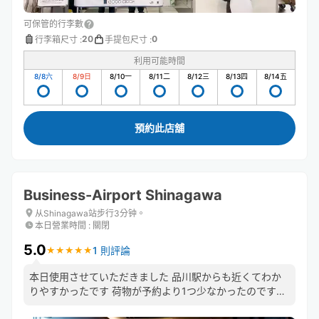
可保管的行李數
20
0
行李箱尺寸
:
手提包尺寸
:
利用可能時間
8/8
六
8/9
日
8/10
一
8/11
二
8/12
三
8/13
四
8/14
五
預約此店舖
Business-Airport Shinagawa
从Shinagawa站步行3分钟。
本日營業時間
:
關閉
5.0
1 則評論
★
★
★
★
★
★
★
★
★
★
本日使用させていただきました 品川駅からも近くてわか
りやすかったです 荷物が予約より1つ少なかったのです
が、決済もちゃんと反映して頂いていました フロントの