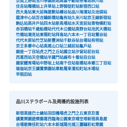
京成上野站
玉川學園前站
高畠不動站
笹塚站
秋川站
住吉站
曙橋站
上井草站
上野御徒町站
新宿西口站
查看此投幣式儲物櫃的位置
西大島站
東大前
梅屋敷站
幡谷站
品川海濱站
北池袋站
龍津中心站
百合鷗新橋站
龜有站
久米川站
京王線新宿站
駒込站
高井戶站
四木站
新馬場站
水天宮前站
青物橫町站
赤羽橋站
千歲船橋站
代代木公園站
高野台站
池尻大橋站
品川駅中央Cコインロッカー
竹橋站
潮見站
東陽町站
拜島站
六本木一丁目站
鶯谷站
代代木原站
竹芝站
新豐洲站
千馱谷站
台場站
有明站
从JR品川駅站步行0分钟。
京王多摩中心站
高尾山口站
三越前站
龜戶站
本日營業時間
:
05:00
〜
01:00
銀座一丁目站
虎之門之丘站
國立站
汐留站
初台站
品川駅の中央改札から入って突き当たりまで進んで9、10
西葛西站
天空橋站
半藏門站
麻布十番站
目白站
番線ホーム行きエレベーター横に設置、営業時間は始発か
國家體育場站
中野坂上站
南千住站
板橋站
本鄉三丁目站
ら終電
瑜伽站
京王讀賣樂園站
單軌電車濱松町站
木場站
早稻田站
品川ステラボール及周邊的設施列表
新宿高速巴士總站
羽田機場
虎之門之丘
東京巨蛋
讀賣樂園遊樂園
葛西臨海公園
東京晴空塔
新宿高島屋
台場
歌舞伎町站
六本木新城
陽光城
三麗鷗彩虹樂園