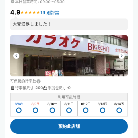
本日營業時間
:
09:00〜05:30
4.9
19 則評論
★
★
★
★
★
★
★
★
★
★
大変満足しました！
可保管的行李數
200
0
行李箱尺寸
:
手提包尺寸
:
利用可能時間
8/8
六
8/9
日
8/10
一
8/11
二
8/12
三
8/13
四
8/14
五
預約此店舖