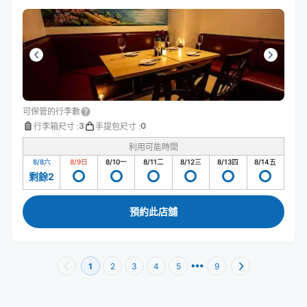
可保管的行李數
3
0
行李箱尺寸
:
手提包尺寸
:
利用可能時間
8/8
六
8/9
日
8/10
一
8/11
二
8/12
三
8/13
四
8/14
五
剩餘2
預約此店舖
1
2
3
4
5
9