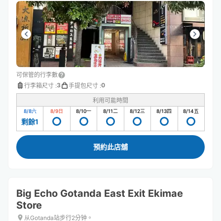
可保管的行李數
3
0
行李箱尺寸
:
手提包尺寸
:
利用可能時間
8/8
六
8/9
日
8/10
一
8/11
二
8/12
三
8/13
四
8/14
五
剩餘1
預約此店舖
Big Echo Gotanda East Exit Ekimae
Store
从Gotanda站步行2分钟。