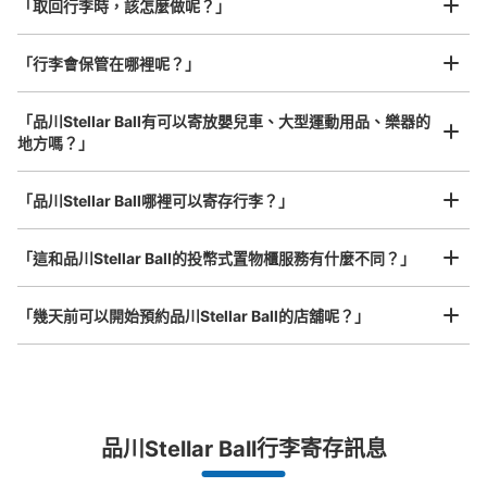
「取回行李時，該怎麼做呢？」
「行李會保管在哪裡呢？」
可保管的行李數
0
中等的
:
18
/
¥500
小的
:
36
/
¥300
付款方式
「品川Stellar Ball有可以寄放嬰兒車、大型運動用品、樂器的
現金
地方嗎？」
查看此投幣式儲物櫃的位置
任何尺寸的行李都OK
「品川Stellar Ball哪裡可以寄存行李？」
放下行李，愉快度過一整天！
樂器、嬰兒車、腳踏車等，只要是1個人能搬運的行李尺寸就OK
「這和品川Stellar Ball的投幣式置物櫃服務有什麼不同？」
マクセルアクアパーク内コインロッカー
从JR品川駅站步行5分钟。
「幾天前可以開始預約品川Stellar Ball的店舖呢？」
本日營業時間
:
10:00
〜
20:00
マクセルアクアパークの出口エスカレーターの裏側にある
コインロッカー
突發狀況下的安心理賠
品川Stellar Ball行李寄存訊息
發生行李破損、被偷等狀況時安心有保障