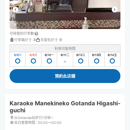
可保管的行李數
3
0
行李箱尺寸
:
手提包尺寸
:
利用可能時間
8/8
六
8/9
日
8/10
一
8/11
二
8/12
三
8/13
四
8/14
五
預約此店舖
Karaoke Manekineko Gotanda Higashi-
guchi
从Gotanda站步行1分钟。
本日營業時間
:
00:00〜00:00