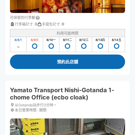
可保管的行李數
3
0
行李箱尺寸
:
手提包尺寸
:
利用可能時間
8/8
六
8/9
日
8/10
一
8/11
二
8/12
三
8/13
四
8/14
五
預約此店舖
Yamato Transport Nishi-Gotanda 1-
chome Office (ecbo cloak)
从Gotanda站步行3分钟。
本日營業時間
:
關閉