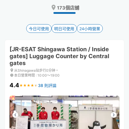
Press
Press
173個店舖
the
the
question
question
mark
mark
key
key
今日可使用
明日可使用
24小時營業
to
to
get
get
the
the
[JR-ESAT Shingawa Station / Inside
keyboard
keyboard
gates] Luggage Counter by Central
shortcuts
shortcuts
gates
for
for
changing
changing
从Shinagawa站步行0分钟。
dates.
dates.
本日營業時間
:
10:00〜19:00
4.4
38 則評論
★
★
★
★
★
★
★
★
★
★