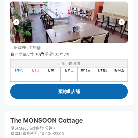
可保管的行李數
10
10
行李箱尺寸
:
手提包尺寸
:
利用可能時間
8/8
六
8/9
日
8/10
一
8/11
二
8/12
三
8/13
四
8/14
五
預約此店舖
The MONSOON Cottage
从Meguro站步行1分钟。
本日營業時間
:
10:00〜22:00