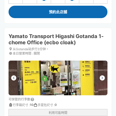
預約此店舖
Yamato Transport Higashi Gotanda 1-
chome Office (ecbo cloak)
从Gotanda站步行3分钟。
本日營業時間
:
關閉
可保管的行李數
10
0
行李箱尺寸
:
手提包尺寸
:
利用可能時間