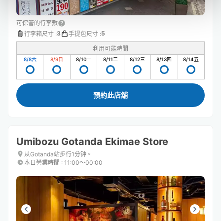
可保管的行李數
3
5
行李箱尺寸
:
手提包尺寸
:
利用可能時間
8/8
六
8/9
日
8/10
一
8/11
二
8/12
三
8/13
四
8/14
五
預約此店舖
Umibozu Gotanda Ekimae Store
从Gotanda站步行1分钟。
本日營業時間
:
11:00〜00:00