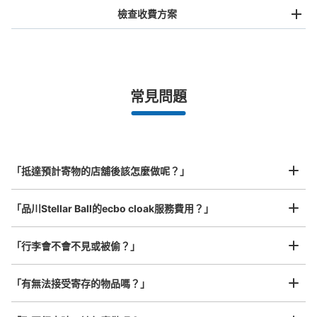
檢查收費方案
手提包尺寸
¥500
/
日
最長邊未滿45cm的行李（小型背包、手提包、手提行李
常見問題
等）
事先用手機預約

全國有1,000家以上合作店鋪
指定的日期和時間
マクセルアクアパーク品川コインロッカー
北起北海道，南至沖繩，以都市為中心，全國皆可使用此服務。
从JR品川駅站步行2分钟。
行李箱尺寸
本日營業時間
:
10:00
〜
20:00
¥800
「抵達預計寄物的店舖後該怎麼做呢？」
/
日
1Fエントランスのエスカレーターの裏にある部屋に設置、
営業時間は時期により差がある
最長邊45cm以上的行李（行李箱、樂器、嬰兒車等）
「品川Stellar Ball的ecbo cloak服務費用？」
「行李會不會不見或被偷？」
許多地點佳/條件優的店鋪
工作人員拍完行李照片後

「有無法接受寄存的物品嗎？」
我們與許多地點方便的車站內店舖以及24小時營業的店鋪合作。
即完成寄存手續