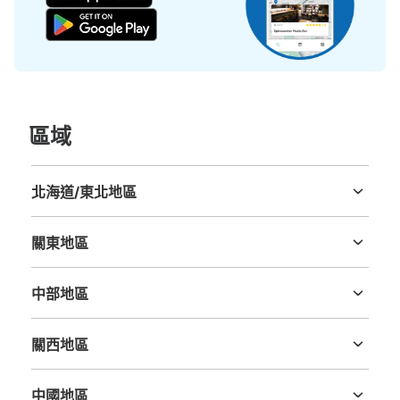
區域
可保管的行李數
北海道/東北地區
大的
:
5
/
¥700
中等的
:
5
/
¥500
小的
:
31
/
¥400
北海道
青森縣
岩手縣
宮城縣
秋田縣
山形縣
福島縣
付款方式
現金, ICカード
關東地區
茨城縣
栃木縣
群馬縣
埼玉縣
千葉縣
東京都
神奈川縣
查看此投幣式儲物櫃的位置
中部地區
新潟縣
富山縣
石川縣
福井縣
山梨縣
長野縣
岐阜縣
静岡縣
愛知縣
關西地區
品川駅中央Eサブスクコインロッカー
三重縣
滋賀縣
京都府
大阪府
兵庫縣
奈良縣
和歌山縣
从JR品川駅站步行0分钟。
本日營業時間
:
05:00
〜
01:00
中國地區