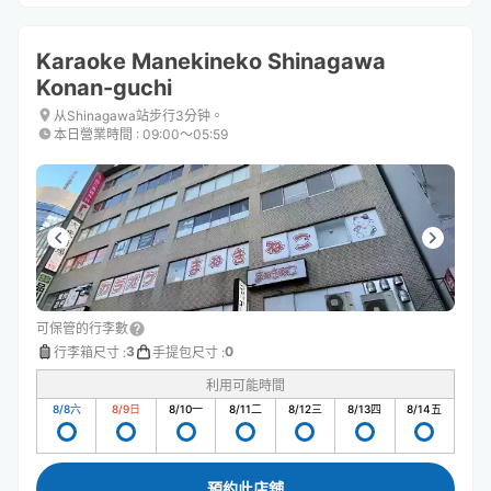
Karaoke Manekineko Shinagawa
Konan-guchi
从Shinagawa站步行3分钟。
本日營業時間
:
09:00〜05:59
可保管的行李數
3
0
行李箱尺寸
:
手提包尺寸
:
利用可能時間
8/8
六
8/9
日
8/10
一
8/11
二
8/12
三
8/13
四
8/14
五
預約此店舖