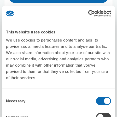
Docomo Shop Gate City Osaki store
从Ōsaki站步行2分钟。
This website uses cookies
本日營業時間
:
10:00〜19:00
We use cookies to personalise content and ads, to
5.0
1 則評論
★
★
★
★
★
★
★
★
★
★
provide social media features and to analyse our traffic.
店舗の方に親切に説明、案内して頂きました。ありがとう
We also share information about your use of our site with
ございました。
our social media, advertising and analytics partners who
may combine it with other information that you’ve
provided to them or that they’ve collected from your use
of their services.
Consent
Necessary
Selection
可保管的行李數
5
5
行李箱尺寸
:
手提包尺寸
: