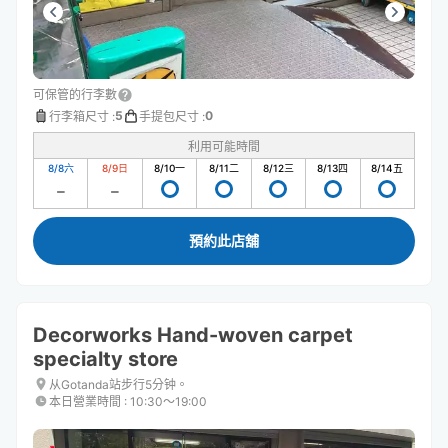
可保管的行李數
5
0
行李箱尺寸
:
手提包尺寸
:
利用可能時間
8/8
六
8/9
日
8/10
一
8/11
二
8/12
三
8/13
四
8/14
五
預約此店舖
Decorworks Hand-woven carpet
specialty store
从Gotanda站步行5分钟。
本日營業時間
:
10:30〜19:00