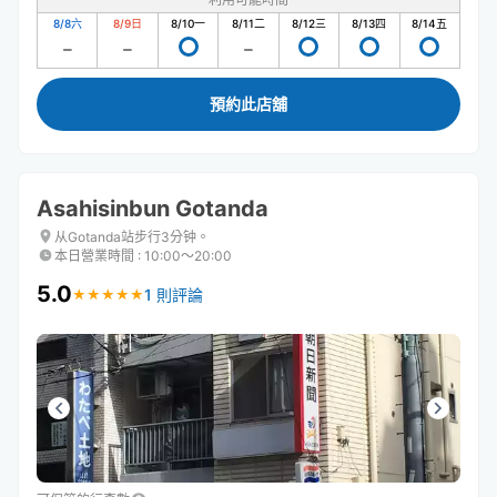
8/8
六
8/9
日
8/10
一
8/11
二
8/12
三
8/13
四
8/14
五
預約此店舖
Asahisinbun Gotanda
从Gotanda站步行3分钟。
本日營業時間
:
10:00〜20:00
5.0
1 則評論
★
★
★
★
★
★
★
★
★
★