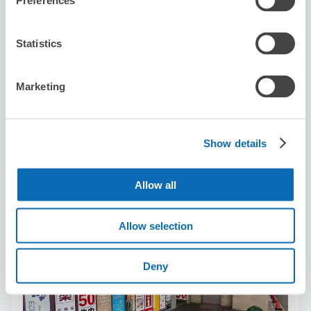
Preferences
利用可能時間
8/8
六
8/9
日
8/10
一
8/11
二
8/12
三
8/13
四
8/14
五
Statistics
預約此店舖
Marketing
Private Sauna Ladle
Show details
从Gotanda站步行1分钟。
本日營業時間
:
12:00〜22:00
Allow all
5.0
1 則評論
★
★
★
★
★
★
★
★
★
★
非常好！！！！！！！帮了大忙了
Allow selection
Deny