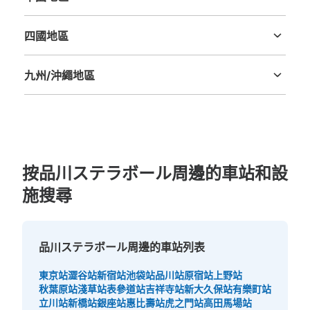
鳥取縣
島根縣
岡山縣
廣島縣
山口縣
品川駅の中央改札から入って突き当りまで進んで7番線ホ
ームに降りる階段の横、営業時間は始発から終電、すべて
四國地區
サブスクの駅Myロッカー（小4000円/30日、中5000
德島縣
香川縣
愛媛縣
高知縣
円/30日、大6000円/30日）
九州/沖繩地區
福岡縣
佐賀縣
長崎縣
熊本縣
大分縣
宮崎縣
鹿児島縣
沖縄縣
按品川ステラボール周邊的車站和設
施搜尋
可保管的行李數
大的
:
6
/
¥6000
中等的
:
6
/
¥5000
小的
:
20
/
¥4000
付款方式
現金
品川ステラボール周邊的車站列表
查看此投幣式儲物櫃的位置
東京站
澀谷站
新宿站
池袋站
品川站
原宿站
上野站
秋葉原站
淺草站
表參道站
吉祥寺站
新大久保站
有樂町站
立川站
新橋站
銀座站
惠比壽站
虎之門站
高田馬場站