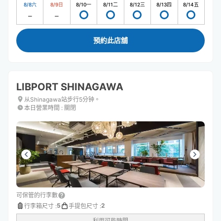
8/8
六
8/9
日
8/10
一
8/11
二
8/12
三
8/13
四
8/14
五
預約此店舖
LIBPORT SHINAGAWA
从Shinagawa站步行5分钟。
本日營業時間
:
關閉
可保管的行李數
5
2
行李箱尺寸
:
手提包尺寸
:
利用可能時間