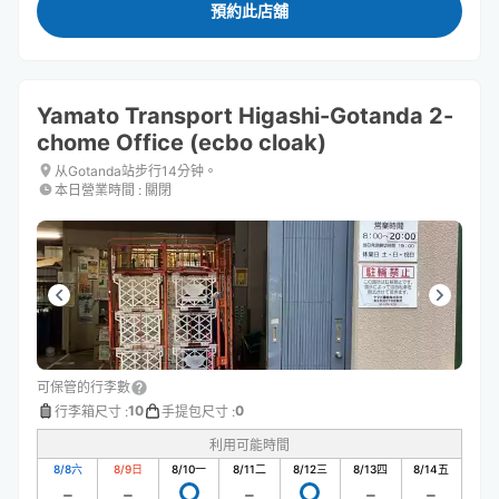
預約此店舖
Yamato Transport Higashi-Gotanda 2-
chome Office (ecbo cloak)
从Gotanda站步行14分钟。
本日營業時間
:
關閉
可保管的行李數
10
0
行李箱尺寸
:
手提包尺寸
:
利用可能時間
8/8
六
8/9
日
8/10
一
8/11
二
8/12
三
8/13
四
8/14
五