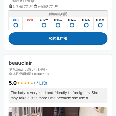
可保管的行李數
10
10
行李箱尺寸
:
手提包尺寸
:
利用可能時間
8/8
六
8/9
日
8/10
一
8/11
二
8/12
三
8/13
四
8/14
五
預約此店舖
beauclair
从Gotanda站步行1分钟。
本日營業時間
:
10:00〜18:30
5.0
1 則評論
★
★
★
★
★
★
★
★
★
★
The lady is very kind and friendly to foreigners. She
may take a little more time because she use a
magnifying glass.