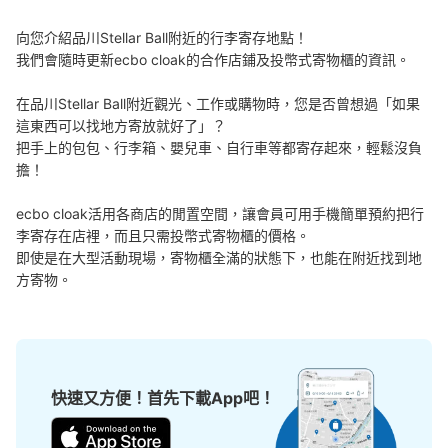
向您介紹品川Stellar Ball附近的行李寄存地點！

我們會隨時更新ecbo cloak的合作店鋪及投幣式寄物櫃的資訊。

在品川Stellar Ball附近觀光、工作或購物時，您是否曾想過「如果
這東西可以找地方寄放就好了」？

可保管的行李數
把手上的包包、行李箱、嬰兒車、自行車等都寄存起來，輕鬆沒負
大的
:
18
/
¥500
小的
:
36
/
¥300
擔！

付款方式
現金
ecbo cloak活用各商店的閒置空間，讓會員可用手機簡單預約把行
查看此投幣式儲物櫃的位置
李寄存在店裡，而且只需投幣式寄物櫃的價格。

即使是在大型活動現場，寄物櫃全滿的狀態下，也能在附近找到地
方寄物。
京急品川駅改札内コインロッカー
从京浜急行品川駅站步行0分钟。
本日營業時間
:
05:00
〜
00:30
京急の品川駅の改札に入って1番線ホーム行きの階段（エ
快速又方便！首先下載App吧！
スカレーター）の下に設置、営業時間は始発から終電