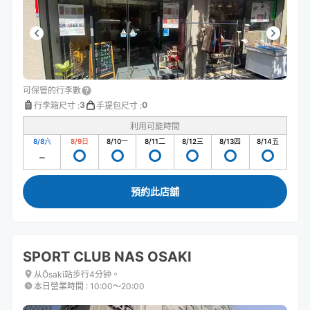
可保管的行李數
3
0
行李箱尺寸
:
手提包尺寸
:
利用可能時間
8/8
六
8/9
日
8/10
一
8/11
二
8/12
三
8/13
四
8/14
五
預約此店舖
SPORT CLUB NAS OSAKI
从Ōsaki站步行4分钟。
本日營業時間
:
10:00〜20:00