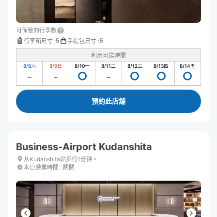
可保管的行李數
5
5
行李箱尺寸
:
手提包尺寸
:
利用可能時間
8/8
六
8/9
日
8/10
一
8/11
二
8/12
三
8/13
四
8/14
五
預約此店舖
Business-Airport Kudanshita
从Kudanshita站步行1分钟。
本日營業時間
:
關閉