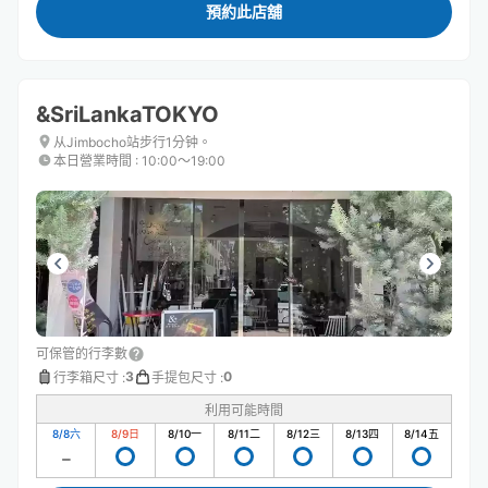
預約此店舖
&SriLankaTOKYO
从Jimbocho站步行1分钟。
本日營業時間
:
10:00〜19:00
可保管的行李數
3
0
行李箱尺寸
:
手提包尺寸
:
利用可能時間
8/8
六
8/9
日
8/10
一
8/11
二
8/12
三
8/13
四
8/14
五