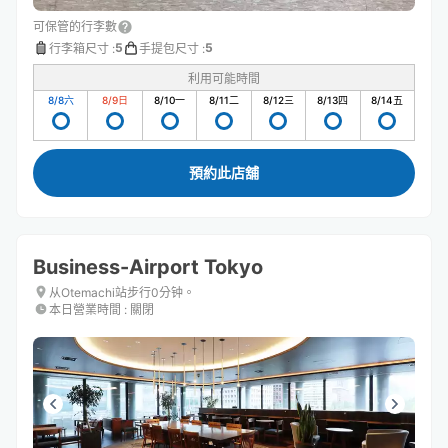
可保管的行李數
5
5
行李箱尺寸
:
手提包尺寸
:
利用可能時間
8/8
六
8/9
日
8/10
一
8/11
二
8/12
三
8/13
四
8/14
五
預約此店舖
Business-Airport Tokyo
从Otemachi站步行0分钟。
本日營業時間
:
關閉