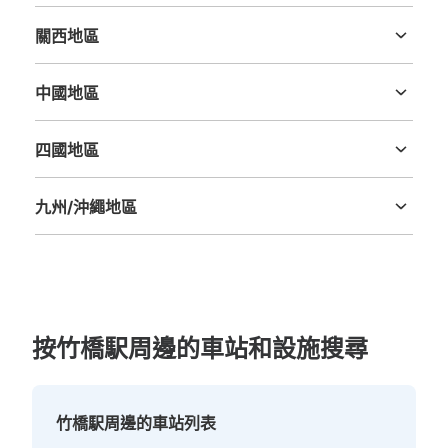
新潟縣
富山縣
石川縣
福井縣
山梨縣
長野縣
岐阜縣
静岡縣
愛知縣
關西地區
三重縣
滋賀縣
京都府
大阪府
兵庫縣
奈良縣
和歌山縣
中國地區
鳥取縣
島根縣
岡山縣
廣島縣
山口縣
四國地區
德島縣
香川縣
愛媛縣
高知縣
九州/沖繩地區
福岡縣
佐賀縣
長崎縣
熊本縣
大分縣
宮崎縣
鹿児島縣
沖縄縣
按竹橋駅周邊的車站和設施搜尋
竹橋駅周邊的車站列表