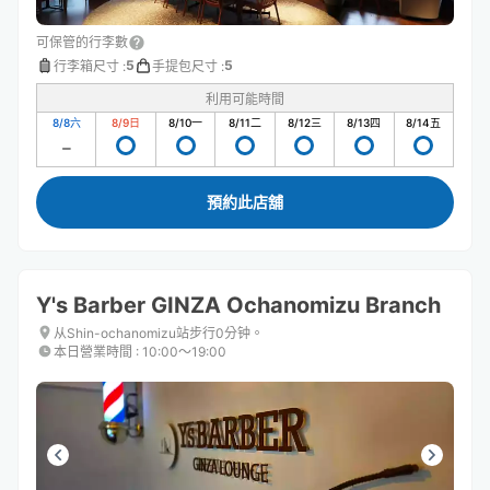
可保管的行李數
5
5
行李箱尺寸
:
手提包尺寸
:
利用可能時間
8/8
六
8/9
日
8/10
一
8/11
二
8/12
三
8/13
四
8/14
五
預約此店舖
Y's Barber GINZA Ochanomizu Branch
从Shin-ochanomizu站步行0分钟。
本日營業時間
:
10:00〜19:00