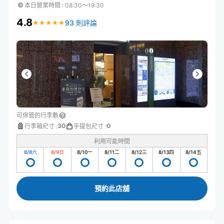
本日營業時間
:
08:30〜19:30
4.8
93 則評論
★
★
★
★
★
★
★
★
★
★
可保管的行李數
30
0
行李箱尺寸
:
手提包尺寸
:
利用可能時間
8/8
六
8/9
日
8/10
一
8/11
二
8/12
三
8/13
四
8/14
五
預約此店舖