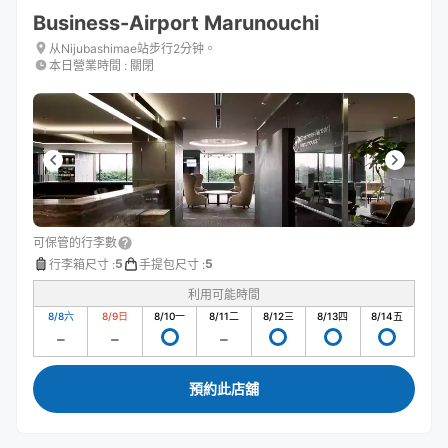
Business-Airport Marunouchi
从Nijubashimae站步行2分钟。
本日營業時間
:
關閉
可保管的行李數
5
5
行李箱尺寸
:
手提包尺寸
:
利用可能時間
8/8
六
8/9
日
8/10
一
8/11
二
8/12
三
8/13
四
8/14
五
預約此店舖