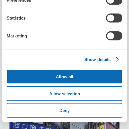
Preferences
可保管的行李數
Statistics
50
0
行李箱尺寸
:
手提包尺寸
:
利用可能時間
Marketing
8/8
六
8/9
日
8/10
一
8/11
二
8/12
三
8/13
四
8/14
五
Show details
預約此店舖
Allow all
Big Echo Kanda West Exit Station Store
Allow selection
从Kanda站步行0分钟。
本日營業時間
:
10:00〜04:30
5.0
2 則評論
★
★
★
★
★
★
★
★
★
★
Deny