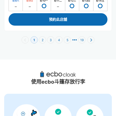
8/8
六
8/9
日
8/10
一
8/11
二
8/12
三
8/13
四
8/14
五
預約此店舖
1
2
3
4
5
19
竹橋站附近推薦的寄物櫃
1個投幣式置物櫃
使用ecbo斗篷存放行李