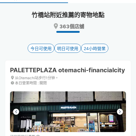
select
select
a
a
竹橋站附近推薦的寄物地點
date.
date.
Press
Press
363個店舖
the
the
question
question
mark
mark
key
key
今日可使用
明日可使用
24小時營業
to
to
get
get
the
the
PALETTEPLAZA otemachi-financialcity
keyboard
keyboard
shortcuts
shortcuts
从Otemachi站步行1分钟。
本日營業時間
:
關閉
for
for
changing
changing
dates.
dates.