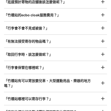
¥800
「抵達預計寄物的店舖後該怎麼做呢？」
/
日
神保町駅から直結している小学館のビルの地下に設置、
24時間営業
最長邊45cm以上的行李（行李箱、樂器、嬰兒車等）
「竹橋站的ecbo cloak服務費用？」
「行李會不會不見或被偷？」
許多地點佳/條件優的店鋪
工作人員拍完行李照片後

「有無法接受寄存的物品嗎？」
我們與許多地點方便的車站內店舖以及24小時營業的店鋪合作。
即完成寄存手續
「取回行李時，該怎麼做呢？」
「行李會保管在哪裡呢？」
可保管的行李數
0
中等的
:
3
/
¥500
小的
:
10
/
¥400
付款方式
「竹橋站有可以寄放嬰兒車、大型運動用品、樂器的地方
現金
嗎？」
查看此投幣式儲物櫃的位置
任何尺寸的行李都OK
「竹橋站哪裡可以寄存行李？」
放下行李，愉快度過一整天！
樂器、嬰兒車、腳踏車等，只要是1個人能搬運的行李尺寸就OK