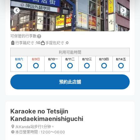
可保管的行李數
10
0
行李箱尺寸
:
手提包尺寸
:
利用可能時間
8/8
六
8/9
日
8/10
一
8/11
二
8/12
三
8/13
四
8/14
五
預約此店舖
Karaoke no Tetsijin
Kandaekimaenishiguchi
从Kanda站步行1分钟。
本日營業時間
:
12:00〜06:00