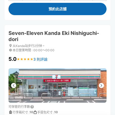
預約此店舖
Seven-Eleven Kanda Eki Nishiguchi-
dori
从Kanda站步行2分钟。
本日營業時間
:
00:00〜00:00
5.0
3 則評論
★
★
★
★
★
★
★
★
★
★
可保管的行李數
10
10
行李箱尺寸
:
手提包尺寸
: