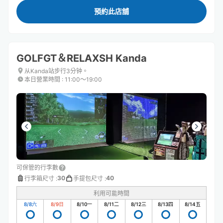
預約此店舖
GOLFGT＆RELAXSH Kanda
从Kanda站步行3分钟。
本日營業時間
:
11:00〜19:00
可保管的行李數
30
40
行李箱尺寸
:
手提包尺寸
:
利用可能時間
8/8
六
8/9
日
8/10
一
8/11
二
8/12
三
8/13
四
8/14
五