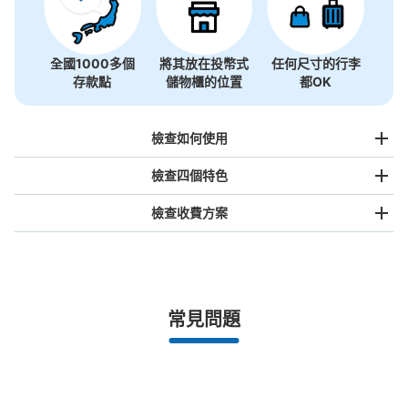
全國1000多個
將其放在投幣式
任何尺寸的行李
存款點
儲物櫃的位置
都OK
檢查如何使用
檢查四個特色
檢查收費方案
手提包尺寸
¥500
/
日
最長邊未滿45cm的行李（小型背包、手提包、手提行李
常見問題
等）
事先用手機預約

全國有1,000家以上合作店鋪
指定的日期和時間
小学館ビル地下コインロッカー
北起北海道，南至沖繩，以都市為中心，全國皆可使用此服務。
从都営地下鉄神保町駅站步行1分钟。
行李箱尺寸
本日營業時間
:
05:00
〜
01:00