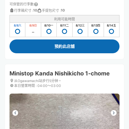
可保管的行李數
10
10
行李箱尺寸
:
手提包尺寸
:
利用可能時間
8/8
六
8/9
日
8/10
一
8/11
二
8/12
三
8/13
四
8/14
五
預約此店舖
Ministop Kanda Nishikicho 1-chome
从Ogawamachi站步行5分钟。
本日營業時間
:
04:00〜03:00