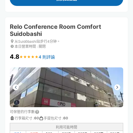
Relo Conference Room Comfort
Suidobashi
从Suidōbashi站步行4分钟。
本日營業時間
:
關閉
4.8
4 則評論
★
★
★
★
★
★
★
★
★
★
可保管的行李數
60
60
行李箱尺寸
:
手提包尺寸
:
利用可能時間