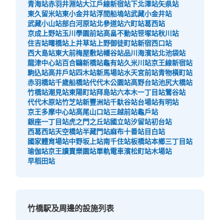
青海站
赤羽井淵站
大江戶線新宿站
下北澤站
矢県站
東久留米站
東小金井站
浮間船塢站
武藏小金井站
武藏小山站
部白河原站
北參道站
六町站
葛西站
京成上野站
玉川學園前站
高畠不動站
笹塚站
秋川站
住吉站
曙橋站
上井草站
上野御徒町站
新宿西口站
西大島站
東大前
梅屋敷站
幡谷站
品川海濱站
北池袋站
龍津中心站
百合鷗新橋站
龜有站
久米川站
京王線新宿站
駒込站
高井戶站
四木站
新馬場站
水天宮前站
青物橫町站
赤羽橋站
千歲船橋站
代代木公園站
高野台站
池尻大橋站
竹橋站
潮見站
東陽町站
拜島站
六本木一丁目站
鶯谷站
代代木原站
竹芝站
新豐洲站
千馱谷站
台場站
有明站
京王多摩中心站
高尾山口站
三越前站
龜戶站
銀座一丁目站
虎之門之丘站
國立站
汐留站
初台站
西葛西站
天空橋站
半藏門站
麻布十番站
目白站
國家體育場站
中野坂上站
南千住站
板橋站
本鄉三丁目站
瑜伽站
京王讀賣樂園站
單軌電車濱松町站
木場站
早稻田站
竹橋駅及周邊的設施列表