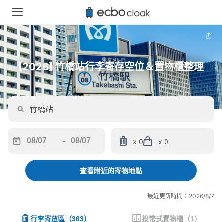
[2026] 竹橋站行李寄存空位＆置物櫃整理
-
x 0
x 0
Navigate
Navigate
forward
backward
to
to
查看附近的寄物地點
interact
interact
with
with
最近更新時間：2026/8/7
the
the
calendar
calendar
行李寄放區
（
363
）
投幣式置物櫃
（
1
）
and
and