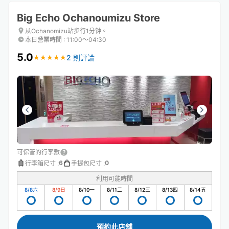
Big Echo Ochanoumizu Store
从Ochanomizu站步行1分钟。
本日營業時間
:
11:00〜04:30
5.0
2 則評論
★
★
★
★
★
★
★
★
★
★
可保管的行李數
6
0
行李箱尺寸
:
手提包尺寸
:
利用可能時間
8/8
六
8/9
日
8/10
一
8/11
二
8/12
三
8/13
四
8/14
五
預約此店舖