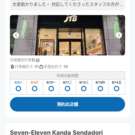
大変助かりました。 対応してくださったスタッフの方が
素敵な方で、観光楽しんでくださいとか、帰路に気をつけ
てと笑顔で話してくださってすごく嬉しかったです！あり
がとうございました！
可保管的行李數
31
18
行李箱尺寸
:
手提包尺寸
:
利用可能時間
8/8
六
8/9
日
8/10
一
8/11
二
8/12
三
8/13
四
8/14
五
預約此店舖
Seven-Eleven Kanda Sendadori