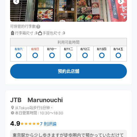
可保管的行李數
3
3
行李箱尺寸
:
手提包尺寸
:
利用可能時間
8/8
六
8/9
日
8/10
一
8/11
二
8/12
三
8/13
四
8/14
五
預約此店舖
JTB Marunouchi
从Tokyo站步行5分钟。
本日營業時間
:
10:30〜18:30
4.9
7 則評論
★
★
★
★
★
★
★
★
★
★
東京駅から少し歩きますが徒歩圏内で預かっていただけて