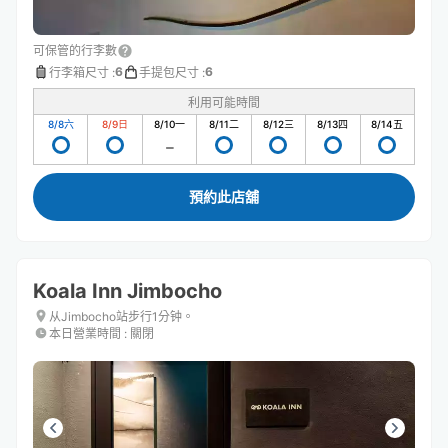
可保管的行李數
6
6
行李箱尺寸
:
手提包尺寸
:
利用可能時間
8/8
六
8/9
日
8/10
一
8/11
二
8/12
三
8/13
四
8/14
五
預約此店舖
Koala Inn Jimbocho
从Jimbocho站步行1分钟。
本日營業時間
:
關閉