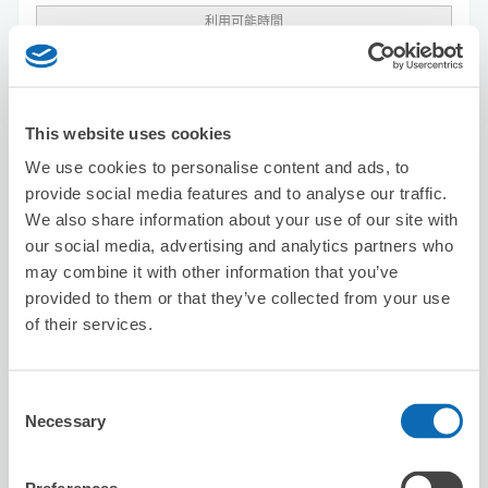
利用可能時間
8/8
六
8/9
日
8/10
一
8/11
二
8/12
三
8/13
四
8/14
五
預約此店舖
This website uses cookies
We use cookies to personalise content and ads, to
provide social media features and to analyse our traffic.
We also share information about your use of our site with
ecbo cloak
our social media, advertising and analytics partners who
从Tokyo站步行1分钟。
may combine it with other information that you’ve
本日營業時間
:
09:00〜20:00
provided to them or that they’ve collected from your use
5.0
6 則評論
★
★
★
★
★
★
★
★
★
★
of their services.
Great service. Friendly staff.
Consent
Necessary
Selection