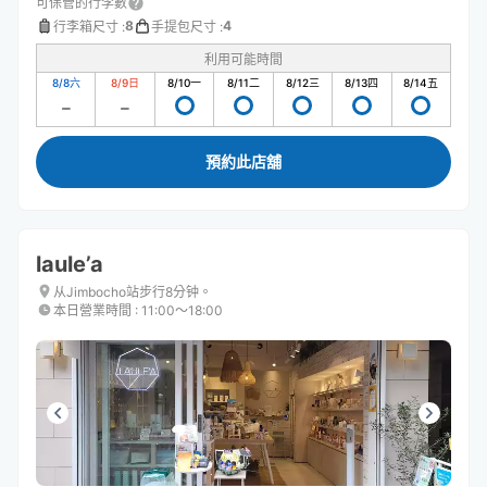
可保管的行李數
8
4
行李箱尺寸
:
手提包尺寸
:
利用可能時間
8/8
六
8/9
日
8/10
一
8/11
二
8/12
三
8/13
四
8/14
五
預約此店舖
laule’a
从Jimbocho站步行8分钟。
本日營業時間
:
11:00〜18:00