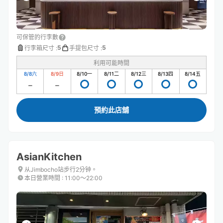
可保管的行李數
5
5
行李箱尺寸
:
手提包尺寸
:
利用可能時間
8/8
六
8/9
日
8/10
一
8/11
二
8/12
三
8/13
四
8/14
五
預約此店舖
AsianKitchen
从Jimbocho站步行2分钟。
本日營業時間
:
11:00〜22:00