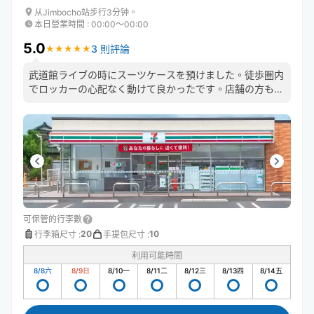
从Jimbocho站步行3分钟。
本日營業時間
:
00:00〜00:00
5.0
3 則評論
★
★
★
★
★
★
★
★
★
★
武道館ライブの時にスーツケースを預けました。徒歩圏内
でロッカーの心配なく動けて良かったです。店舗の方も丁
寧に対応してくださいました。ライブ終了後で受け取り時
間が前後する可能性があることを伝えた時も快く問題ない
と答えてくださり安心できました。
可保管的行李數
20
10
行李箱尺寸
:
手提包尺寸
:
利用可能時間
8/8
六
8/9
日
8/10
一
8/11
二
8/12
三
8/13
四
8/14
五