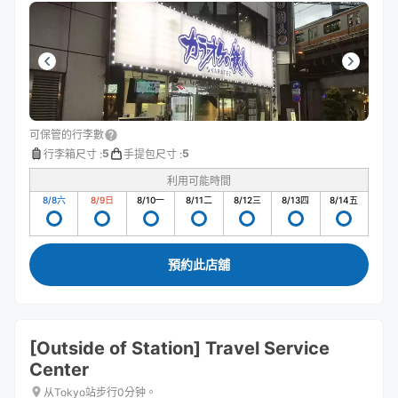
可保管的行李數
5
5
行李箱尺寸
:
手提包尺寸
:
利用可能時間
8/8
六
8/9
日
8/10
一
8/11
二
8/12
三
8/13
四
8/14
五
預約此店舖
[Outside of Station] Travel Service
Center
从Tokyo站步行0分钟。