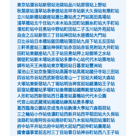
東京站
澀谷站
新宿站
池袋站
品川站
原宿站
上野站
秋葉原站
淺草站
表參道站
吉祥寺站
新大久保站
有樂町站
立川站
新橋站
銀座站
惠比壽站
虎之門站
高田馬場站
淺草橋站
北千住站
六本木站
永田町站
錦糸町站
大手町站
濱松町站
中目黑站
中野站
町田站
二子玉川站
外苑前站
自由之丘站
新宿三丁目站
神田站
水道橋站
大門站
日比谷站
日本橋站
飯田橋站
蒲田站
九段下站
五反田站
三軒茶屋站
三鷹站
神保町站
赤羽站
赤坂見附站
大井町站
田町站
東銀座站
八王子站
目黑站
押上站
御茶之水站
御徒町站
新木場站
赤坂站
多摩中心站
代代木站
築地站
調布站
天王洲島站
東京電訊站
日暮里站
豐洲站
溜池山王站
京急蒲田站
高圓寺站
高尾站
國分寺站
三田站
四谷站
市谷站
西武新宿站
青山一丁目站
大崎站
大森站
大塚站
東新宿站
八丁堀站
明治神宮前站
綾瀨站
王子站
荻窪站
霞關站
茅場町站
後樂園站
國際殿堂站
新小岩站
人形町站
西新宿站
西日暮里站
巢鴨站
代代木公園
代官山站
武藏境站
兩國站
練馬站
奧多摩站
葛西臨海公園站
京成曳舟站
駒澤大學站
穴森稻荷站
三之輪站
小作站
信濃町站
西新井站
西早稻田站
大久保站
淡路町站
南阿佐谷站
南砂町站
乃木坂站
飛田站
濱町站
府中站
平井站
北府中站
明大前站
門前仲町站
廣尾站
國會議事堂前
志村三丁目站
春日站
神谷町站
西八王子站