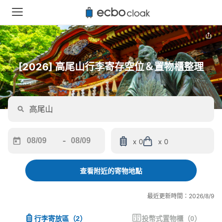
[2026] 高尾山行李寄存空位＆置物櫃整理
-
x 0
x 0
Navigate
Navigate
forward
backward
to
to
查看附近的寄物地點
interact
interact
with
with
最近更新時間：2026/8/9
the
the
calendar
calendar
行李寄放區
（
2
）
投幣式置物櫃
（
0
）
and
and