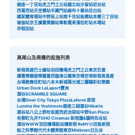
銀座一丁目站
虎之門之丘站
國立站
汐留站
初台站
西葛西站
天空橋站
半藏門站
麻布十番站
目白站
國家體育場站
中野坂上站
南千住站
板橋站
本鄉三丁目站
瑜伽站
京王讀賣樂園站
單軌電車濱松町站
木場站
早稻田站
高尾山及周邊的設施列表
新宿高速巴士總站
羽田機場
虎之門之丘
東京巨蛋
讀賣樂園遊樂園
葛西臨海公園
東京晴空塔
新宿高島屋
台場
歌舞伎町站
六本木新城
陽光城
三麗鷗彩虹樂園
Urban Dock LaLaport豐洲
澀谷SCRAMBLE SQUARE
台場Diver City Tokyo Plaza
Laforet 原宿
Lumine the Yoshimoto
銀座三越
澀谷Hikarie
澀谷站八公
上野松坂屋
西武池袋站
中野Sun Plaza
有樂町丸井
TOHO Cinemas 新宿
牆&牆
阿佐谷站
澀谷WWW
羽田機場航站樓
新宿 ReNY
小田急新宿
船之科學館
代代木體育館
東京Midtown日比谷