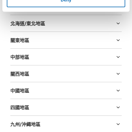
區域
北海道/東北地區
北海道
青森縣
岩手縣
宮城縣
秋田縣
山形縣
福島縣
關東地區
茨城縣
栃木縣
群馬縣
埼玉縣
千葉縣
東京都
神奈川縣
中部地區
新潟縣
富山縣
石川縣
福井縣
山梨縣
長野縣
岐阜縣
静岡縣
愛知縣
關西地區
三重縣
滋賀縣
京都府
大阪府
兵庫縣
奈良縣
和歌山縣
中國地區
鳥取縣
島根縣
岡山縣
廣島縣
山口縣
四國地區
德島縣
香川縣
愛媛縣
高知縣
九州/沖繩地區
福岡縣
佐賀縣
長崎縣
熊本縣
大分縣
宮崎縣
鹿児島縣
沖縄縣