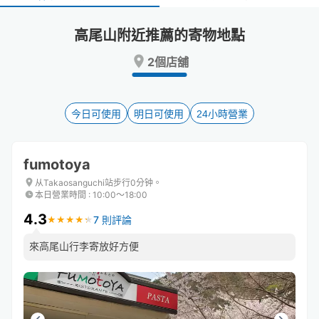
select
select
a
a
高尾山附近推薦的寄物地點
date.
date.
Press
Press
2個店舖
the
the
question
question
mark
mark
key
key
今日可使用
明日可使用
24小時營業
to
to
get
get
the
the
fumotoya
keyboard
keyboard
shortcuts
shortcuts
从Takaosanguchi站步行0分钟。
本日營業時間
:
10:00〜18:00
for
for
changing
changing
4.3
7 則評論
★
★
★
★
★
★
★
★
★
★
dates.
dates.
來高尾山行李寄放好方便