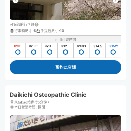
可保管的行李數
8
10
行李箱尺寸
:
手提包尺寸
:
利用可能時間
8/9
日
8/10
一
8/11
二
8/12
三
8/13
四
8/14
五
8/15
六
預約此店舖
Daikichi Osteopathic Clinic
从takao站步行5分钟。
本日營業時間
:
關閉