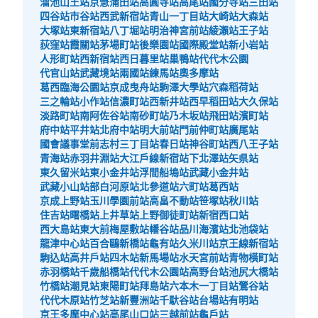
溜池山王站
京急蒲田站
高圓寺站
高尾站
國分寺站
三田站
四谷站
市谷站
西武新宿站
青山一丁目站
大崎站
大森站
大塚站
東新宿站
八丁堀站
明治神宮前站
綾瀨站
王子站
荻窪站
霞關站
茅場町站
後樂園站
國際殿堂站
新小岩站
人形町站
西新宿站
西日暮里站
巢鴨站
代代木公園
代官山站
武藏境站
兩國站
練馬站
奧多摩站
葛西臨海公園站
京成曳舟站
駒澤大學站
穴森稻荷站
三之輪站
小作站
信濃町站
西新井站
西早稻田站
大久保站
淡路町站
南阿佐谷站
南砂町站
乃木坂站
飛田站
濱町站
府中站
平井站
北府中站
明大前站
門前仲町站
廣尾站
國會議事堂前
志村三丁目站
春日站
神谷町站
西八王子站
青海站
赤羽井淵站
大江戶線新宿站
下北澤站
矢県站
東久留米站
東小金井站
浮間船塢站
武藏小金井站
武藏小山站
部白河原站
北參道站
六町站
葛西站
京成上野站
玉川學園前站
高畠不動站
笹塚站
秋川站
住吉站
曙橋站
上井草站
上野御徒町站
新宿西口站
西大島站
東大前
梅屋敷站
幡谷站
品川海濱站
北池袋站
龍津中心站
百合鷗新橋站
龜有站
久米川站
京王線新宿站
駒込站
高井戶站
四木站
新馬場站
水天宮前站
青物橫町站
赤羽橋站
千歲船橋站
代代木公園站
高野台站
池尻大橋站
竹橋站
潮見站
東陽町站
拜島站
六本木一丁目站
鶯谷站
代代木原站
竹芝站
新豐洲站
千馱谷站
台場站
有明站
京王多摩中心站
高尾山口站
三越前站
龜戶站