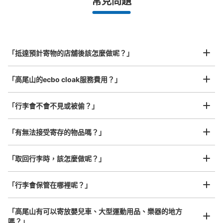
常見問題
等）
事先用手機預約

全國有1,000家以上合作店鋪
指定的日期和時間
北起北海道，南至沖繩，以都市為中心，全國皆可使用此服務。
行李箱尺寸
¥800
「抵達預計寄物的店舖後該怎麼做呢？」
/
日
最長邊45cm以上的行李（行李箱、樂器、嬰兒車等）
「高尾山的ecbo cloak服務費用？」
「行李會不會不見或被偷？」
許多地點佳/條件優的店鋪
工作人員拍完行李照片後

「有無法接受寄存的物品嗎？」
我們與許多地點方便的車站內店舖以及24小時營業的店鋪合作。
即完成寄存手續
「取回行李時，該怎麼做呢？」
「行李會保管在哪裡呢？」
「高尾山有可以寄放嬰兒車、大型運動用品、樂器的地方
嗎？」