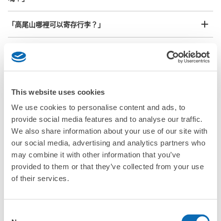
任何尺寸的行李都OK
「高尾山哪裡可以寄存行李？」
放下行李，愉快度過一整天！
樂器、嬰兒車、腳踏車等，只要是1個人能搬運的行李尺寸就OK
「這和高尾山的投幣式置物櫃服務有什麼不同？」
「幾天前可以開始預約高尾山的店舖呢？」
This website uses cookies
We use cookies to personalise content and ads, to
provide social media features and to analyse our traffic.
突發狀況下的安心理賠
We also share information about your use of our site with
高尾山行李寄存訊息
發生行李破損、被偷等狀況時安心有保障
our social media, advertising and analytics partners who
may combine it with other information that you’ve
provided to them or that they’ve collected from your use
向您介紹高尾山附近的行李寄存地點！

of their services.
我們會隨時更新ecbo cloak的合作店鋪及投幣式寄物櫃的資訊。

在高尾山附近觀光、工作或購物時，您是否曾想過「如果這東西可
Consent
以找地方寄放就好了」？
