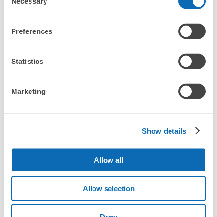
Necessary
Selection
把手上的包包、行李箱、嬰兒車、自行車等都寄存起來，輕鬆沒負
擔！

Preferences
ecbo cloak活用各商店的閒置空間，讓會員可用手機簡單預約把行
李寄存在店裡，而且只需投幣式寄物櫃的價格。

即使是在大型活動現場，寄物櫃全滿的狀態下，也能在附近找到地
Statistics
方寄物。
Marketing
快速又方便！首先下載App吧！
Show details
Allow all
Allow selection
Deny