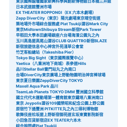
東京國際論壇
國家新興科學與創新博物館
日本橋三井館
日本武道館
豐洲市場
EX THEATER ROPPONGI（EX 六本木劇場）
Zepp DiverCity（東京）
陽光劇場
東京晴空街道
築地場外市場綜合服務處 Plat Tsukiji
澀谷Mark City
東京Midtown
Shibuya Stream
新宿Park Tower
早稻田大學
本田劇場
銀座六
台場海濱公園
丸之內
玉川高島屋
高尾山
澀谷CLUB QUATTRO
新宿BLAZE
新宿旅遊信息中心
神宮外苑
淺草公會堂
竹芝客船總站（Takeshiba Pier）
Tokyo Big Sight（東京國際展覽中心）
Yaetica（八重洲地下商城）
表參道Hills
品川Stellar Ball
雷門站
丸之內南口
台場DiverCity東京廣場
上野動物園
明治神宮棒球場
東京夏日樂園
ZeppDiverCity TOKYO
Maxell Aqua Park 品川
TeamLab Planets TOKYO DMM 豐洲
國立科學館
國立代代木運動場第一體育館
東京鐵塔
八重洲南口
東京 Joypolis
澀谷109
國榮昭和紀念公園
上野公園
原宿竹下通
豐洲 PIT
KITTE丸之內
三得利博物館
歌舞伎座
松坂屋上野
新宿御苑
道玄坂
東寶影院新宿
小田急百貨新宿店
EX TEATER六本木
綜合詢問處Plat Tsukiji