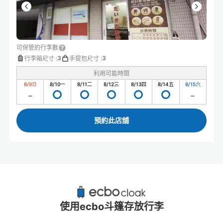
可保管的行李數
3
3
行李箱尺寸
:
手提包尺寸
:
利用可能時間
8/9
日
8/10
一
8/11
二
8/12
三
8/13
四
8/14
五
8/15
六
預約此店舖
高尾山附近推薦的寄物櫃
0個投幣式置物櫃
使用ecbo斗篷存放行李