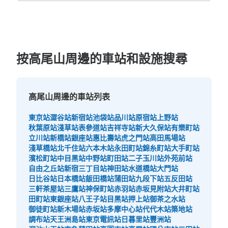
按高尾山周邊的車站和設施搜尋
高尾山周邊的車站列表
東京站
澀谷站
新宿站
池袋站
品川站
原宿站
上野站
秋葉原站
淺草站
表參道站
吉祥寺站
新大久保站
有樂町站
立川站
新橋站
銀座站
惠比壽站
虎之門站
高田馬場站
淺草橋站
北千住站
六本木站
永田町站
錦糸町站
大手町站
濱松町站
中目黑站
中野站
町田站
二子玉川站
外苑前站
自由之丘站
新宿三丁目站
神田站
水道橋站
大門站
日比谷站
日本橋站
飯田橋站
蒲田站
九段下站
五反田站
三軒茶屋站
三鷹站
神保町站
赤羽站
赤坂見附站
大井町站
田町站
東銀座站
八王子站
目黑站
押上站
御茶之水站
御徒町站
新木場站
赤坂站
多摩中心站
代代木站
築地站
調布站
天王洲島站
東京電訊站
日暮里站
豐洲站