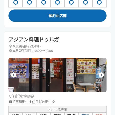
預約此店舖
アジアン料理ドゥルガ
从巣鴨站步行3分钟。
本日營業時間
:
10:00〜19:00
可保管的行李數
3
0
行李箱尺寸
:
手提包尺寸
:
利用可能時間