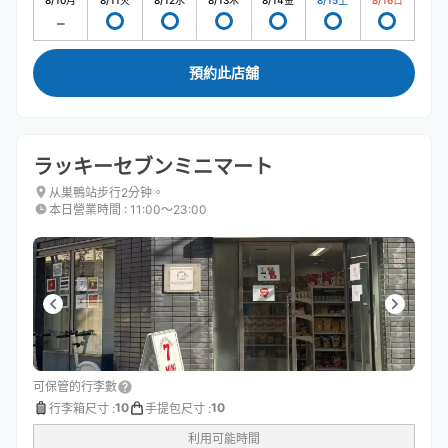
8/10
月
8/11
火
8/12
水
8/13
木
8/14
金
8/15
土
8/16
日
預約此店舖
ラッキーセブンミニマート
从巣鴨站步行2分钟。
本日營業時間
:
11:00〜23:00
可保管的行李數
10
10
行李箱尺寸
:
手提包尺寸
:
利用可能時間