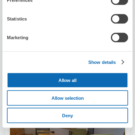
Preferences
Statistics
可保管的行李數
3
0
行李箱尺寸
:
手提包尺寸
:
Marketing
利用可能時間
8/10
月
8/11
火
8/12
水
8/13
木
8/14
金
8/15
土
8/16
日
Show details
預約此店舖
Allow all
cafeオグイチ
Allow selection
从西日暮里站步行13分钟。
本日營業時間
:
11:30〜16:00
Deny