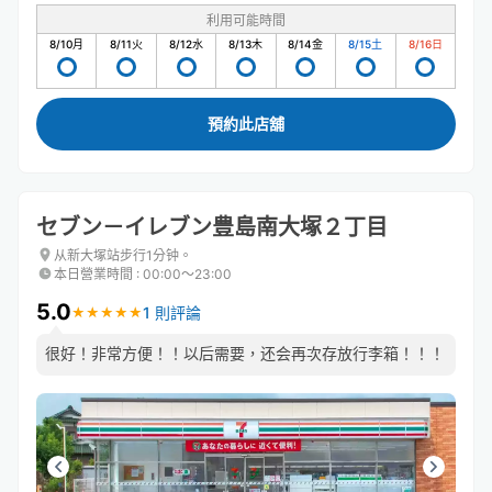
利用可能時間
8/10
月
8/11
火
8/12
水
8/13
木
8/14
金
8/15
土
8/16
日
預約此店舖
セブン－イレブン豊島南大塚２丁目
从新大塚站步行1分钟。
本日營業時間
:
00:00〜23:00
5.0
1 則評論
★
★
★
★
★
★
★
★
★
★
很好！非常方便！！以后需要，还会再次存放行李箱！！！