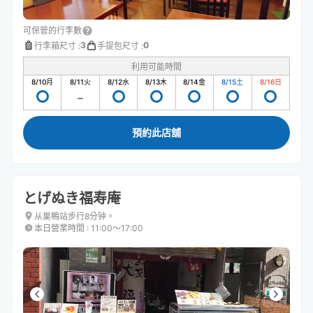
可保管的行李數
3
0
行李箱尺寸
:
手提包尺寸
:
利用可能時間
8/10
月
8/11
火
8/12
水
8/13
木
8/14
金
8/15
土
8/16
日
預約此店舖
とげぬき福寿庵
从巣鴨站步行8分钟。
本日營業時間
:
11:00〜17:00