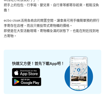
把手上的包包、行李箱、嬰兒車、自行車等都寄存起來，輕鬆沒負
擔！

ecbo cloak活用各商店的閒置空間，讓會員可用手機簡單預約把行
李寄存在店裡，而且只需投幣式寄物櫃的價格。

即使是在大型活動現場，寄物櫃全滿的狀態下，也能在附近找到地
方寄物。
可保管的行李數
大的
:
2
/
¥700
中等的
:
2
/
¥500
小的
:
22
/
¥400
付款方式
現金, ICカード
快速又方便！首先下載App吧！
查看此投幣式儲物櫃的位置