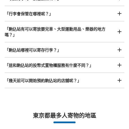
「行李會保管在哪裡呢？」
可保管的行李數
大的
:
3
/
¥500
中等的
:
10
/
¥400
付款方式
「駒込站有可以寄放嬰兒車、大型運動用品、樂器的地方
現金
嗎？」
查看此投幣式儲物櫃的位置
任何尺寸的行李都OK
「駒込站哪裡可以寄存行李？」
放下行李，愉快度過一整天！
樂器、嬰兒車、腳踏車等，只要是1個人能搬運的行李尺寸就OK
「這和駒込站的投幣式置物櫃服務有什麼不同？」
東京メトロ南北線駒込駅3番出入口付近コ
インロッカー
「幾天前可以開始預約駒込站的店舖呢？」
从東京メトロ南北線駒込駅站步行0分钟。
本日營業時間
:
04:00
〜
00:00
正面に宅配便の受取用ロッカーがあるので、少し紛らわし
いです。
突發狀況下的安心理賠
東京都最多人寄物的地區
發生行李破損、被偷等狀況時安心有保障