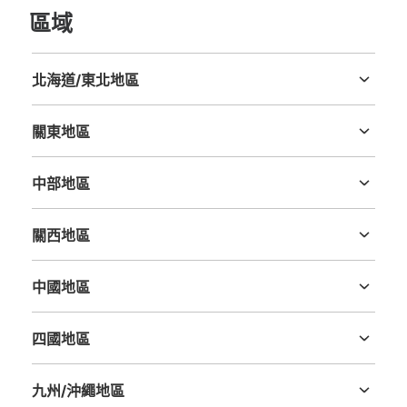
區域
北海道/東北地區
北海道
青森縣
岩手縣
宮城縣
秋田縣
山形縣
福島縣
關東地區
茨城縣
栃木縣
群馬縣
埼玉縣
千葉縣
東京都
神奈川縣
中部地區
新潟縣
富山縣
石川縣
福井縣
山梨縣
長野縣
岐阜縣
静岡縣
愛知縣
關西地區
三重縣
滋賀縣
京都府
大阪府
兵庫縣
奈良縣
和歌山縣
中國地區
鳥取縣
島根縣
岡山縣
廣島縣
山口縣
四國地區
德島縣
香川縣
愛媛縣
高知縣
九州/沖繩地區