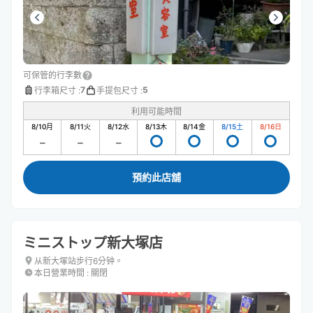
可保管的行李數
7
5
行李箱尺寸
:
手提包尺寸
:
利用可能時間
8/10
月
8/11
火
8/12
水
8/13
木
8/14
金
8/15
土
8/16
日
預約此店舖
ミニストップ新大塚店
从新大塚站步行6分钟。
本日營業時間
:
關閉