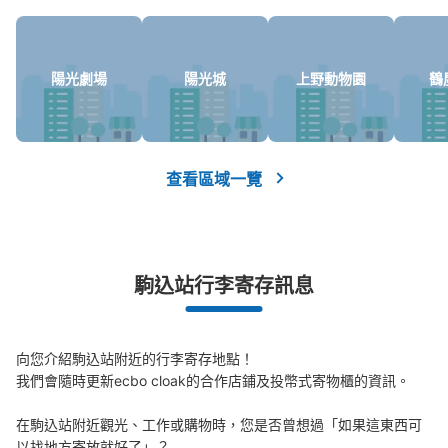
陽光劇場
陽光城
上野動物園
鶴
可保管的行李數
大的
:
3
/
¥500
中等的
:
15
/
¥400
小的
:
2
/
¥400
查看區域一覽
付款方式
現金, ICカード
查看此投幣式儲物櫃的位置
駒込站行李寄存訊息
JR駒込駅東口改札外コインロッカー
向您介紹駒込站附近的行李寄存地點！

从JR駒込駅站步行0分钟。
我們會隨時更新ecbo cloak的合作店鋪及投幣式寄物櫃的資訊。

本日營業時間
:
04:00
〜
00:00
自動券売機横にあり、見つけやすいと思います。
在駒込站附近觀光、工作或購物時，您是否曾想過「如果這東西可
以找地方寄放就好了」？
