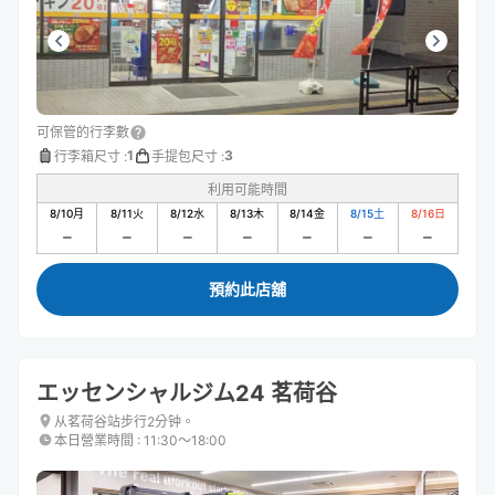
可保管的行李數
1
3
行李箱尺寸
:
手提包尺寸
:
利用可能時間
8/10
月
8/11
火
8/12
水
8/13
木
8/14
金
8/15
土
8/16
日
預約此店舖
エッセンシャルジム24 茗荷谷
从茗荷谷站步行2分钟。
本日營業時間
:
11:30〜18:00