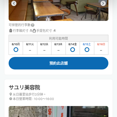
可保管的行李數
5
4
行李箱尺寸
:
手提包尺寸
:
利用可能時間
8/10
月
8/11
火
8/12
水
8/13
木
8/14
金
8/15
土
8/16
日
預約此店舖
サユリ美容院
从日暮里站步行3分钟。
本日營業時間
:
10:00〜16:00