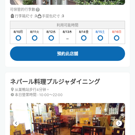
可保管的行李數
3
3
行李箱尺寸
:
手提包尺寸
:
利用可能時間
8/10
月
8/11
火
8/12
水
8/13
木
8/14
金
8/15
土
8/16
日
預約此店舖
ネパール料理プルジャダイニング
从巣鴨站步行4分钟。
本日營業時間
:
10:00〜22:00