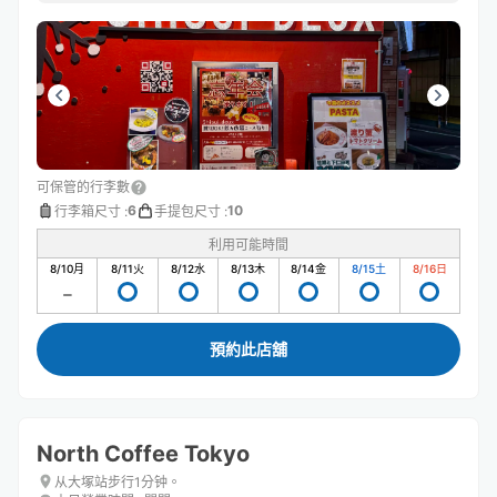
可保管的行李數
6
10
行李箱尺寸
:
手提包尺寸
:
利用可能時間
8/10
月
8/11
火
8/12
水
8/13
木
8/14
金
8/15
土
8/16
日
預約此店舖
North Coffee Tokyo
从大塚站步行1分钟。