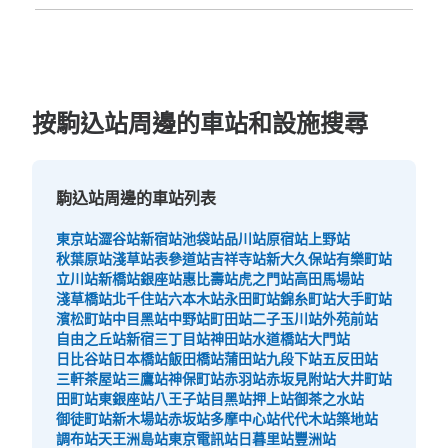
福岡縣
佐賀縣
長崎縣
熊本縣
大分縣
宮崎縣
鹿児島縣
沖縄縣
按駒込站周邊的車站和設施搜尋
駒込站周邊的車站列表
東京站
澀谷站
新宿站
池袋站
品川站
原宿站
上野站
秋葉原站
淺草站
表參道站
吉祥寺站
新大久保站
有樂町站
立川站
新橋站
銀座站
惠比壽站
虎之門站
高田馬場站
淺草橋站
北千住站
六本木站
永田町站
錦糸町站
大手町站
濱松町站
中目黑站
中野站
町田站
二子玉川站
外苑前站
自由之丘站
新宿三丁目站
神田站
水道橋站
大門站
日比谷站
日本橋站
飯田橋站
蒲田站
九段下站
五反田站
三軒茶屋站
三鷹站
神保町站
赤羽站
赤坂見附站
大井町站
田町站
東銀座站
八王子站
目黑站
押上站
御茶之水站
御徒町站
新木場站
赤坂站
多摩中心站
代代木站
築地站
調布站
天王洲島站
東京電訊站
日暮里站
豐洲站