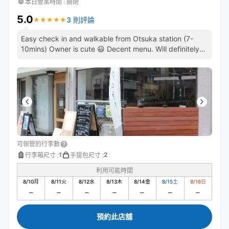
本日營業時間
:
關閉
5.0
3 則評論
★
★
★
★
★
★
★
★
★
★
Easy check in and walkable from Otsuka station (7-
10mins) Owner is cute 😃 Decent menu. Will definitely
reserve again.
可保管的行李數
1
2
行李箱尺寸
:
手提包尺寸
:
利用可能時間
8/10
月
8/11
火
8/12
水
8/13
木
8/14
金
8/15
土
8/16
日
預約此店舖