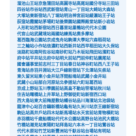
溜池山王站
京急蒲田站
高圓寺站
高尾站
國分寺站
三田站
四谷站
市谷站
西武新宿站
青山一丁目站
大崎站
大森站
大塚站
東新宿站
八丁堀站
明治神宮前站
綾瀨站
王子站
荻窪站
霞關站
茅場町站
後樂園站
國際殿堂站
新小岩站
人形町站
西新宿站
西日暮里站
巢鴨站
代代木公園
代官山站
武藏境站
兩國站
練馬站
奧多摩站
葛西臨海公園站
京成曳舟站
駒澤大學站
穴森稻荷站
三之輪站
小作站
信濃町站
西新井站
西早稻田站
大久保站
淡路町站
南阿佐谷站
南砂町站
乃木坂站
飛田站
濱町站
府中站
平井站
北府中站
明大前站
門前仲町站
廣尾站
國會議事堂前
志村三丁目站
春日站
神谷町站
西八王子站
青海站
赤羽井淵站
大江戶線新宿站
下北澤站
矢県站
東久留米站
東小金井站
浮間船塢站
武藏小金井站
武藏小山站
部白河原站
北參道站
六町站
葛西站
京成上野站
玉川學園前站
高畠不動站
笹塚站
秋川站
住吉站
曙橋站
上井草站
上野御徒町站
新宿西口站
西大島站
東大前
梅屋敷站
幡谷站
品川海濱站
北池袋站
龍津中心站
百合鷗新橋站
龜有站
久米川站
京王線新宿站
駒込站
高井戶站
四木站
新馬場站
水天宮前站
青物橫町站
赤羽橋站
千歲船橋站
代代木公園站
高野台站
池尻大橋站
竹橋站
潮見站
東陽町站
拜島站
六本木一丁目站
鶯谷站
代代木原站
竹芝站
新豐洲站
千馱谷站
台場站
有明站