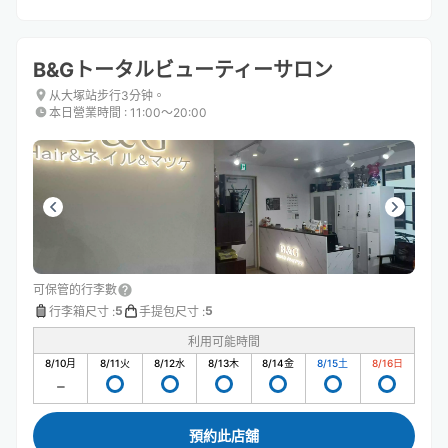
B&Gトータルビューティーサロン
从大塚站步行3分钟。
本日營業時間
:
11:00〜20:00
可保管的行李數
5
5
行李箱尺寸
:
手提包尺寸
:
利用可能時間
8/10
月
8/11
火
8/12
水
8/13
木
8/14
金
8/15
土
8/16
日
預約此店舖