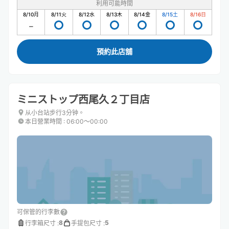
利用可能時間
8/10
月
8/11
火
8/12
水
8/13
木
8/14
金
8/15
土
8/16
日
預約此店舖
ミニストップ西尾久２丁目店
从小台站步行3分钟。
本日營業時間
:
06:00〜00:00
可保管的行李數
8
5
行李箱尺寸
:
手提包尺寸
: