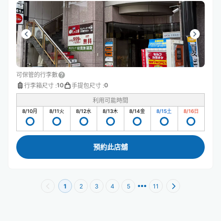
可保管的行李數
10
0
行李箱尺寸
:
手提包尺寸
:
利用可能時間
8/10
月
8/11
火
8/12
水
8/13
木
8/14
金
8/15
土
8/16
日
預約此店舖
1
2
3
4
5
11