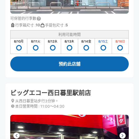
可保管的行李數
10
5
行李箱尺寸
:
手提包尺寸
:
利用可能時間
8/10
月
8/11
火
8/12
水
8/13
木
8/14
金
8/15
土
8/16
日
預約此店舖
ビッグエコー西日暮里駅前店
从西日暮里站步行3分钟。
本日營業時間
:
11:00〜04:30