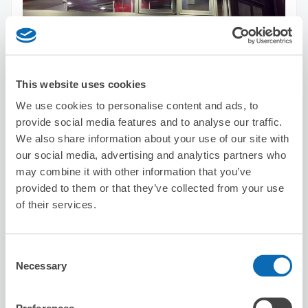
可保管的行李數
10
0
行李箱尺寸
:
手提包尺寸
:
This website uses cookies
利用可能時間
8/10
月
8/11
火
8/12
水
8/13
木
8/14
金
8/15
土
8/16
日
We use cookies to personalise content and ads, to
provide social media features and to analyse our traffic.
We also share information about your use of our site with
預約此店舖
our social media, advertising and analytics partners who
may combine it with other information that you’ve
provided to them or that they’ve collected from your use
of their services.
博多らーめん 一心堂 王子店
从王子站步行1分钟。
本日營業時間
:
10:00〜00:30
Consent
Necessary
Selection