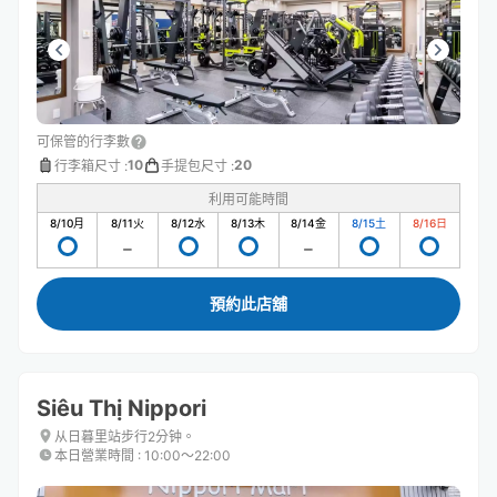
可保管的行李數
10
20
行李箱尺寸
:
手提包尺寸
:
利用可能時間
8/10
月
8/11
火
8/12
水
8/13
木
8/14
金
8/15
土
8/16
日
預約此店舖
Siêu Thị Nippori
从日暮里站步行2分钟。
本日營業時間
:
10:00〜22:00