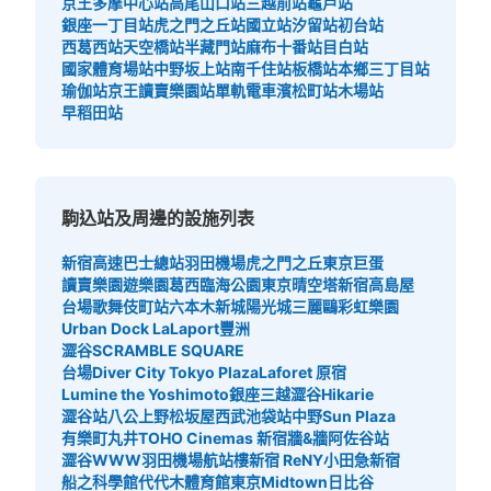
京王多摩中心站
高尾山口站
三越前站
龜戶站
銀座一丁目站
虎之門之丘站
國立站
汐留站
初台站
西葛西站
天空橋站
半藏門站
麻布十番站
目白站
國家體育場站
中野坂上站
南千住站
板橋站
本鄉三丁目站
瑜伽站
京王讀賣樂園站
單軌電車濱松町站
木場站
早稻田站
駒込站及周邊的設施列表
新宿高速巴士總站
羽田機場
虎之門之丘
東京巨蛋
讀賣樂園遊樂園
葛西臨海公園
東京晴空塔
新宿高島屋
台場
歌舞伎町站
六本木新城
陽光城
三麗鷗彩虹樂園
Urban Dock LaLaport豐洲
澀谷SCRAMBLE SQUARE
台場Diver City Tokyo Plaza
Laforet 原宿
Lumine the Yoshimoto
銀座三越
澀谷Hikarie
澀谷站八公
上野松坂屋
西武池袋站
中野Sun Plaza
有樂町丸井
TOHO Cinemas 新宿
牆&牆
阿佐谷站
澀谷WWW
羽田機場航站樓
新宿 ReNY
小田急新宿
船之科學館
代代木體育館
東京Midtown日比谷