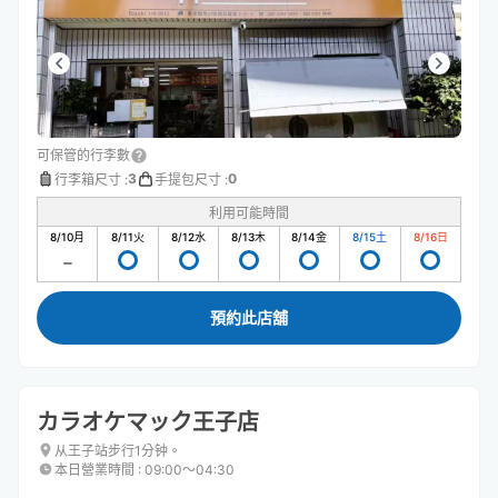
可保管的行李數
3
0
行李箱尺寸
:
手提包尺寸
:
利用可能時間
8/10
月
8/11
火
8/12
水
8/13
木
8/14
金
8/15
土
8/16
日
預約此店舖
カラオケマック王子店
从王子站步行1分钟。
本日營業時間
:
09:00〜04:30