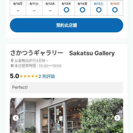
8/10
月
8/11
火
8/12
水
8/13
木
8/14
金
8/15
土
8/16
日
預約此店舖
さかつうギャラリー Sakatsu Gallery
从巣鴨站步行3分钟。
本日營業時間
:
10:30〜19:00
5.0
2 則評論
★
★
★
★
★
★
★
★
★
★
Perfect!