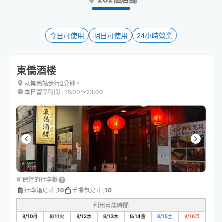
the
the
question
question
mark
mark
key
key
今日可使用
明日可使用
24小時營業
to
to
get
get
the
the
東僑酒楼
keyboard
keyboard
shortcuts
shortcuts
从巣鴨站步行2分钟。
本日營業時間
:
16:00〜23:00
for
for
changing
changing
dates.
dates.
可保管的行李數
10
10
行李箱尺寸
:
手提包尺寸
:
利用可能時間
8/10
月
8/11
火
8/12
水
8/13
木
8/14
金
8/15
土
8/16
日