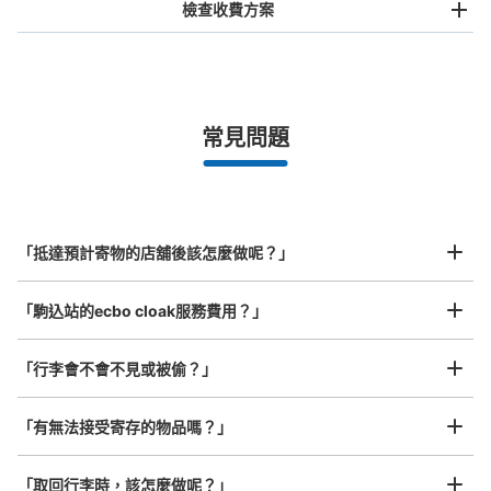
檢查收費方案
手提包尺寸
¥500
/
日
最長邊未滿45cm的行李（小型背包、手提包、手提行李
常見問題
等）
事先用手機預約

全國有1,000家以上合作店鋪
指定的日期和時間
JR駒込駅改札内コインロッカー
北起北海道，南至沖繩，以都市為中心，全國皆可使用此服務。
从JR駒込駅站步行0分钟。
行李箱尺寸
本日營業時間
:
04:00
〜
00:00
¥800
「抵達預計寄物的店舖後該怎麼做呢？」
/
日
駒込駅北口・南口改札を入った延長上にあるトイレの入口
付近にあります。
最長邊45cm以上的行李（行李箱、樂器、嬰兒車等）
「駒込站的ecbo cloak服務費用？」
「行李會不會不見或被偷？」
許多地點佳/條件優的店鋪
工作人員拍完行李照片後

「有無法接受寄存的物品嗎？」
我們與許多地點方便的車站內店舖以及24小時營業的店鋪合作。
即完成寄存手續
「取回行李時，該怎麼做呢？」