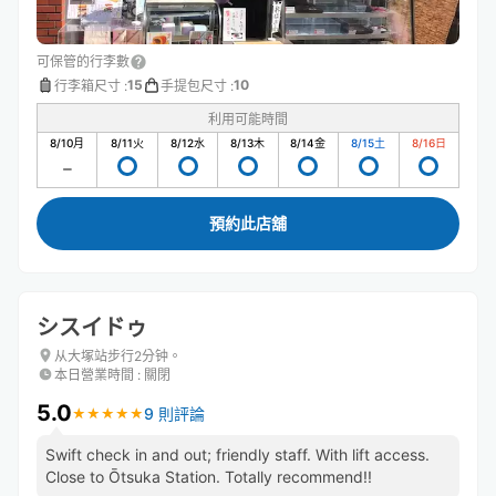
可保管的行李數
15
10
行李箱尺寸
:
手提包尺寸
:
利用可能時間
8/10
月
8/11
火
8/12
水
8/13
木
8/14
金
8/15
土
8/16
日
預約此店舖
シスイドゥ
从大塚站步行2分钟。
本日營業時間
:
關閉
5.0
9 則評論
★
★
★
★
★
★
★
★
★
★
Swift check in and out; friendly staff. With lift access.
Close to Ōtsuka Station. Totally recommend!!