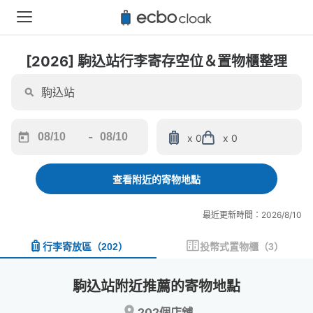
[2026] 駒込站行李寄存空位＆置物櫃整理
-
x 0
x 0
Navigate
Navigate
forward
backward
to
to
查看附近的寄物地點
interact
interact
with
with
最近更新時間：2026/8/10
the
the
calendar
calendar
行李寄放區
（
202
）
投幣式置物櫃
（
3
）
and
and
select
select
a
a
駒込站附近推薦的寄物地點
date.
date.
Press
Press
202個店舖