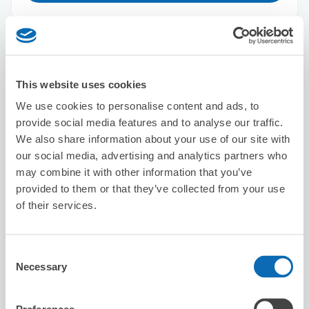
Jiyugaoka Ryu Chugoku Chiropractic
Clinic
This website uses cookies
从Jiyūgaoka站步行1分钟。
本日營業時間
:
10:00〜21:00
We use cookies to personalise content and ads, to
provide social media features and to analyse our traffic.
We also share information about your use of our site with
our social media, advertising and analytics partners who
may combine it with other information that you’ve
provided to them or that they’ve collected from your use
of their services.
可保管的行李數
5
10
行李箱尺寸
:
手提包尺寸
:
Consent
利用可能時間
Necessary
Selection
8/9
日
8/10
一
8/11
二
8/12
三
8/13
四
8/14
五
8/15
六