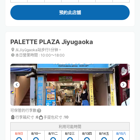
預約此店舖
PALETTE PLAZA Jiyugaoka
从Jiyūgaoka站步行1分钟。
本日營業時間
:
10:00〜18:00
可保管的行李數
6
10
行李箱尺寸
:
手提包尺寸
:
利用可能時間
8/9
日
8/10
一
8/11
二
8/12
三
8/13
四
8/14
五
8/15
六