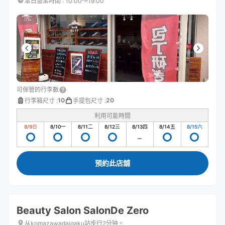
本日營業時間
:
10:00〜19:00
可保管的行李數
10
20
行李箱尺寸
:
手提包尺寸
:
利用可能時間
8/9
日
8/10
一
8/11
二
8/12
三
8/13
四
8/14
五
8/15
六
預約此店舖
Beauty Salon SalonDe Zero
从komazawadaigaku站步行2分钟。