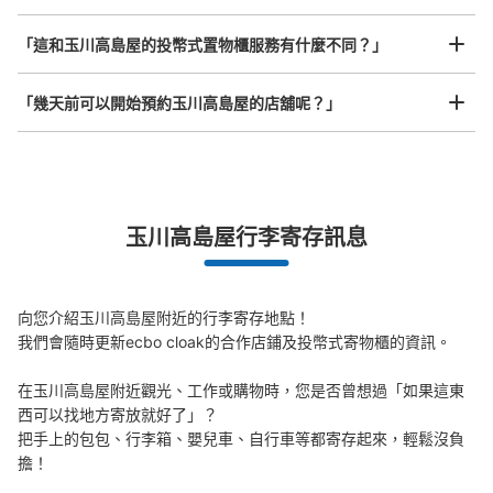
二子玉川駅 改札外コインロッカー
「這和玉川高島屋的投幣式置物櫃服務有什麼不同？」
从二子玉川駅站步行1分钟。
本日營業時間
:
00:00
〜
00:00
「幾天前可以開始預約玉川高島屋的店舖呢？」
駅からでて左手にある狭いところ
突發狀況下的安心理賠
玉川高島屋行李寄存訊息
發生行李破損、被偷等狀況時安心有保障
向您介紹玉川高島屋附近的行李寄存地點！

我們會隨時更新ecbo cloak的合作店鋪及投幣式寄物櫃的資訊。

可保管的行李數
在玉川高島屋附近觀光、工作或購物時，您是否曾想過「如果這東
大的
:
4
/
¥700
中等的
:
4
/
¥500
小的
:
29
/
¥400
西可以找地方寄放就好了」？

付款方式
把手上的包包、行李箱、嬰兒車、自行車等都寄存起來，輕鬆沒負
現金, ICカード
擔！

查看此投幣式儲物櫃的位置