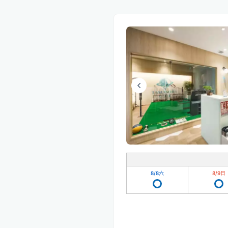
8/8
六
8/9
日