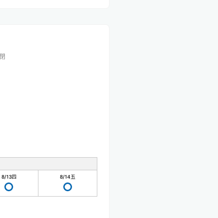
閉
8/13
四
8/14
五