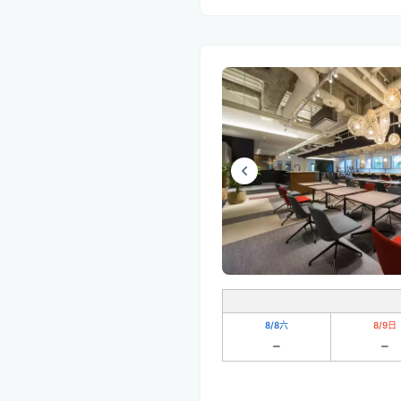
8/8
六
8/9
日