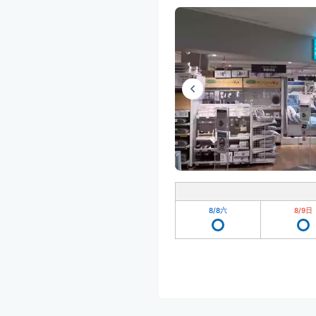
8/8
六
8/9
日