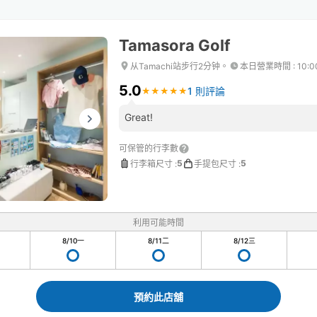
Tamasora Golf
从Tamachi站步行2分钟。
本日營業時間
:
10:
5.0
1 則評論
★
★
★
★
★
★
★
★
★
★
Great!
可保管的行李數
5
5
行李箱尺寸
:
手提包尺寸
:
利用可能時間
8/10
一
8/11
二
8/12
三
預約此店舖