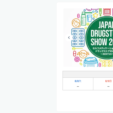
8/8
六
8/9
日