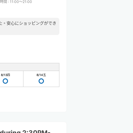
時間
:
11:00〜21:00
た。安心にショッピングができ
8/13
四
8/14
五
during 2:30PM-