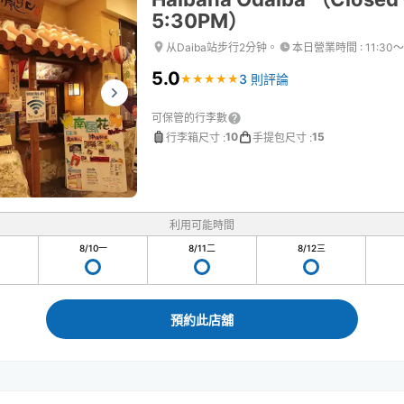
5:30PM）
从Daiba站步行2分钟。
本日營業時間
:
11:30〜
5.0
3 則評論
★
★
★
★
★
★
★
★
★
★
可保管的行李數
10
15
行李箱尺寸
:
手提包尺寸
:
利用可能時間
8/10
一
8/11
二
8/12
三
預約此店舖