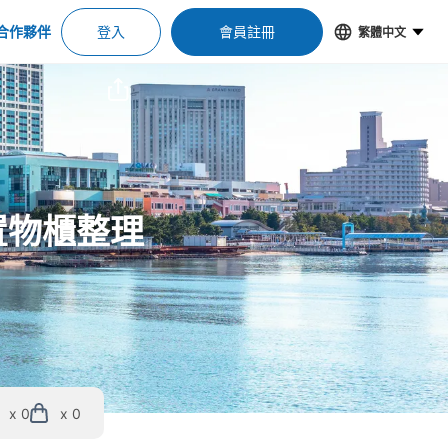
合作夥伴
登入
會員註冊
繁體中文
置物櫃整理
x 0
x 0