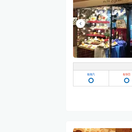
8/8
六
8/9
日