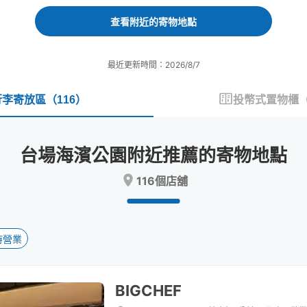
forward
backward
to
to
查看附近的寄物地點
interact
interact
with
with
the
the
最近更新時間：2026/8/7
calendar
calendar
and
and
select
select
行李寄放區
（
116
）
投幣式置物櫃
a
a
date.
date.
Press
Press
台場海濱公園附近推薦的寄物地點
the
the
question
question
116個店舖
mark
mark
key
key
to
to
get
get
the
the
時營業
keyboard
keyboard
shortcuts
shortcuts
for
for
BIGCHEF
changing
changing
dates.
dates.