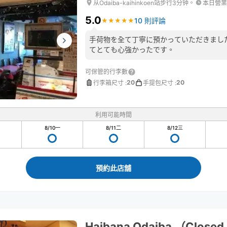
从Odaiba-kaihinkoen站步行3分钟。
本日營業
5.0
10 則評論
★
★
★
★
★
★
★
★
★
★
手荷物を全て丁寧に預かっていただきまし
てとても心強かったです。
可保管的行李數
20
20
行李箱尺寸
:
手提包尺寸
:
利用可能時間
8/10
一
8/11
二
8/12
三
預約此店舖
Haibana Odaiba （Closed 