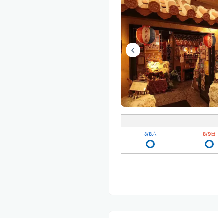
8/8
六
8/9
日