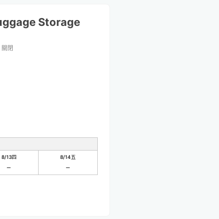
uggage Storage
關閉
8/13
四
8/14
五