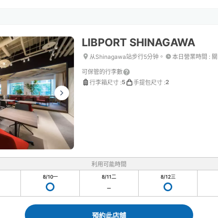
LIBPORT SHINAGAWA
从Shinagawa站步行5分钟。
本日營業時間
:
關
可保管的行李數
5
2
行李箱尺寸
:
手提包尺寸
:
利用可能時間
8/10
一
8/11
二
8/12
三
預約此店舖