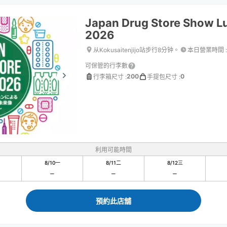
Japan Drug Store Show L
2026
从Kokusaitenjijo站步行8分钟。
本日營業時間
:
可保管的行李數
200
0
行李箱尺寸
:
手提包尺寸
:
利用可能時間
8/10
一
8/11
二
8/12
三
預約此店舖