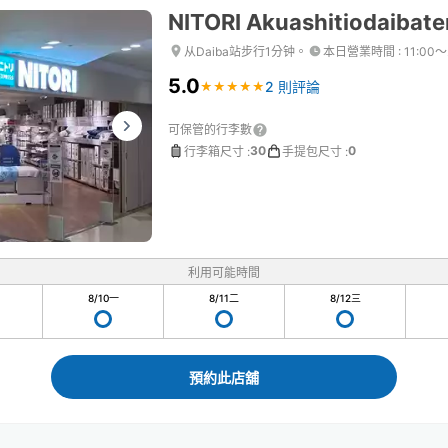
NITORI Akuashitiodaibate
从Daiba站步行1分钟。
本日營業時間
:
11:00〜
5.0
2 則評論
★
★
★
★
★
★
★
★
★
★
可保管的行李數
30
0
行李箱尺寸
:
手提包尺寸
:
利用可能時間
8/10
一
8/11
二
8/12
三
預約此店舖