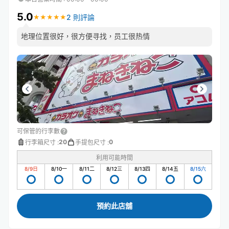
5.0
2 則評論
★
★
★
★
★
★
★
★
★
★
地理位置很好，很方便寻找，员工很热情
可保管的行李數
20
0
行李箱尺寸
:
手提包尺寸
:
利用可能時間
8/9
日
8/10
一
8/11
二
8/12
三
8/13
四
8/14
五
8/15
六
預約此店舖