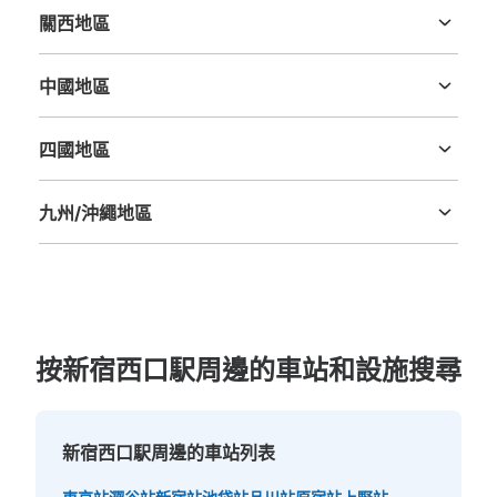
關西地區
查看此投幣式儲物櫃的位置
三重縣
滋賀縣
京都府
大阪府
兵庫縣
奈良縣
和歌山縣
中國地區
鳥取縣
島根縣
岡山縣
廣島縣
山口縣
新宿駅西口地下広場コインロッカー
四國地區
德島縣
香川縣
愛媛縣
高知縣
从JR新宿駅站步行1分钟。
本日營業時間
:
00:00
〜
23:59
九州/沖繩地區
新宿駅西口地下広場にある1番出口の階段横にあります
福岡縣
佐賀縣
長崎縣
熊本縣
大分縣
宮崎縣
鹿児島縣
沖縄縣
（広場と反対側）
按新宿西口駅周邊的車站和設施搜尋
新宿西口駅周邊的車站列表