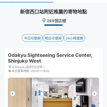
select
select
a
a
新宿西口站附近推薦的寄物地點
date.
date.
Press
Press
289個店舖
the
the
question
question
mark
mark
key
key
今日可使用
明日可使用
24小時營業
to
to
get
get
the
the
Odakyu Sightseeing Service Center,
keyboard
keyboard
Shinjuku West
shortcuts
shortcuts
for
for
从Shinjuku站步行0分钟。
changing
changing
本日營業時間
:
08:00〜19:00
dates.
dates.