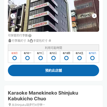
可保管的行李數
3
0
行李箱尺寸
:
手提包尺寸
:
利用可能時間
8/9
日
8/10
一
8/11
二
8/12
三
8/13
四
8/14
五
8/15
六
預約此店舖
Karaoke Manekineko Shinjuku
Kabukicho Chuo
从Shinjuku站步行4分钟。