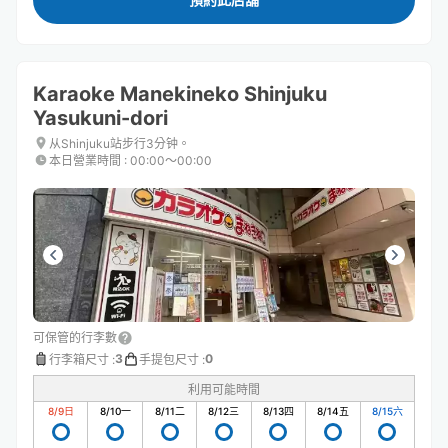
Karaoke Manekineko Shinjuku
Yasukuni-dori
从Shinjuku站步行3分钟。
本日營業時間
:
00:00〜00:00
可保管的行李數
3
0
行李箱尺寸
:
手提包尺寸
:
利用可能時間
8/9
日
8/10
一
8/11
二
8/12
三
8/13
四
8/14
五
8/15
六