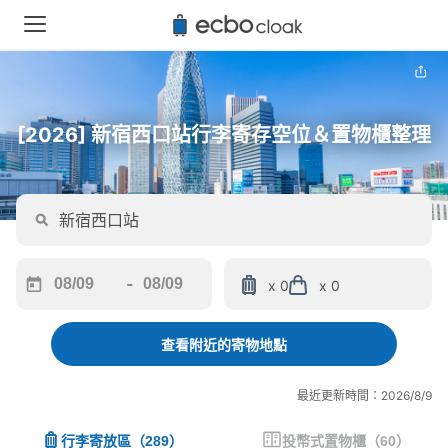
[2026] 新宿西口站行李寄存空位＆置物櫃整理
-
x 0
x 0
Navigate
Navigate
forward
backward
to
to
查看附近的寄物地點
interact
interact
with
with
最近更新時間：2026/8/9
the
the
calendar
calendar
行李寄放區
（
289
）
投幣式置物櫃
（
60
）
and
and