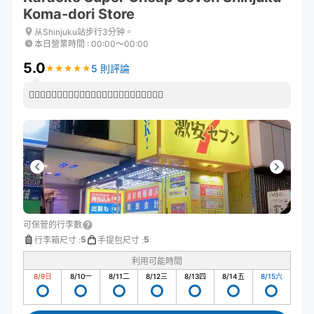
Koma-dori Store
从Shinjuku站步行3分钟。
本日營業時間
:
00:00〜00:00
5.0
5 則評論
★
★
★
★
★
★
★
★
★
★
👍🏻👍🏻👍🏻👍🏻👍🏻👍🏻👍🏻👍🏻👍🏻👍🏻👍🏻👍🏻
可保管的行李數
5
5
行李箱尺寸
:
手提包尺寸
:
利用可能時間
8/9
日
8/10
一
8/11
二
8/12
三
8/13
四
8/14
五
8/15
六