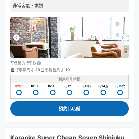
非常客氣，讚讚
可保管的行李數
10
10
行李箱尺寸
:
手提包尺寸
:
利用可能時間
8/9
日
8/10
一
8/11
二
8/12
三
8/13
四
8/14
五
8/15
六
預約此店舖
Karaoke Super Cheap Seven Shinjuku