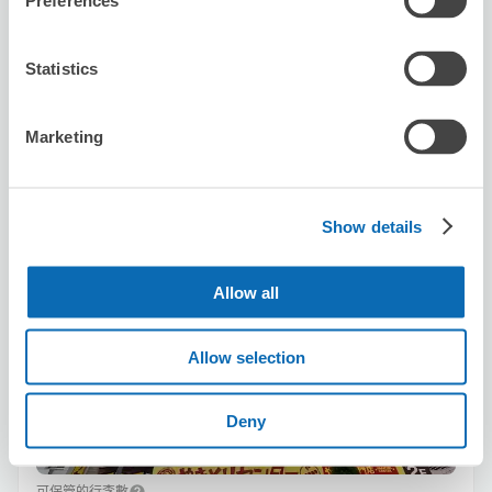
Preferences
利用可能時間
8/9
日
8/10
一
8/11
二
8/12
三
8/13
四
8/14
五
8/15
六
Statistics
預約此店舖
Marketing
Karaoke Manekineko Shinjuku Central
Show details
Road
从Shinjuku站步行2分钟。
Allow all
本日營業時間
:
00:00〜00:00
Allow selection
Deny
可保管的行李數