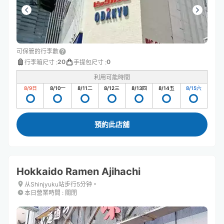
可保管的行李數
20
0
行李箱尺寸
:
手提包尺寸
:
利用可能時間
8/9
日
8/10
一
8/11
二
8/12
三
8/13
四
8/14
五
8/15
六
預約此店舖
Hokkaido Ramen Ajihachi
从Shinjyuku站步行5分钟。
本日營業時間
:
關閉