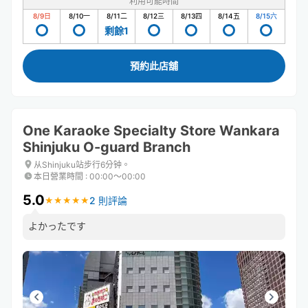
利用可能時間
8/9
日
8/10
一
8/11
二
8/12
三
8/13
四
8/14
五
8/15
六
剩餘1
預約此店舖
One Karaoke Specialty Store Wankara
Shinjuku O-guard Branch
从Shinjuku站步行6分钟。
本日營業時間
:
00:00〜00:00
5.0
2 則評論
★
★
★
★
★
★
★
★
★
★
よかったです