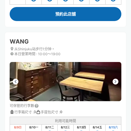
預約此店舖
WANG
从Shinjuku站步行1分钟。
本日營業時間
:
10:00〜19:00
可保管的行李數
3
0
行李箱尺寸
:
手提包尺寸
:
利用可能時間
8/9
日
8/10
一
8/11
二
8/12
三
8/13
四
8/14
五
8/15
六