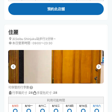
預約此店舖
佳麗
从Seibu Shinjuku站步行3分钟。
本日營業時間
:
09:00〜23:30
可保管的行李數
28
28
行李箱尺寸
:
手提包尺寸
:
利用可能時間
8/9
日
8/10
一
8/11
二
8/12
三
8/13
四
8/14
五
8/15
六