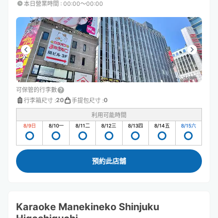
本日營業時間
:
00:00〜00:00
可保管的行李數
20
0
行李箱尺寸
:
手提包尺寸
:
利用可能時間
8/9
日
8/10
一
8/11
二
8/12
三
8/13
四
8/14
五
8/15
六
預約此店舖
Karaoke Manekineko Shinjuku