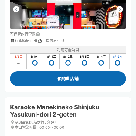
可保管的行李數
5
5
行李箱尺寸
:
手提包尺寸
:
利用可能時間
8/9
日
8/10
一
8/11
二
8/12
三
8/13
四
8/14
五
8/15
六
預約此店舖
Karaoke Manekineko Shinjuku
Yasukuni-dori 2-goten
从Shinjuku站步行3分钟。
本日營業時間
:
00:00〜00:00