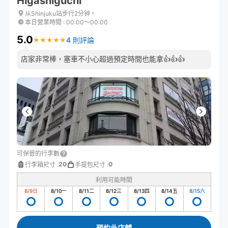
Higashiguchi
从Shinjuku站步行2分钟。
本日營業時間
:
00:00〜00:00
5.0
4 則評論
★
★
★
★
★
★
★
★
★
★
店家非常棒，塞車不小心超過預定時間也能拿👍👍👍
可保管的行李數
20
0
行李箱尺寸
:
手提包尺寸
:
利用可能時間
8/9
日
8/10
一
8/11
二
8/12
三
8/13
四
8/14
五
8/15
六
預約此店舖