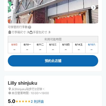
可保管的行李數
3
3
行李箱尺寸
:
手提包尺寸
:
利用可能時間
8/9
日
8/10
一
8/11
二
8/12
三
8/13
四
8/14
五
8/15
六
預約此店舖
Lilly shinjuku
从Shinjuku站步行3分钟。
本日營業時間
:
10:00〜19:00
5.0
2 則評論
★
★
★
★
★
★
★
★
★
★