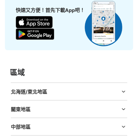
快速又方便！首先下載App吧！
JR新宿駅西Bコインロッカー
从JR新宿駅站步行分钟。
本日營業時間
:
04:44
〜
00:44
中央西改札出てすぐ 山手線目の前
區域
北海道/東北地區
北海道
青森縣
岩手縣
宮城縣
秋田縣
山形縣
福島縣
關東地區
茨城縣
栃木縣
群馬縣
埼玉縣
千葉縣
東京都
神奈川縣
可保管的行李數
大的
:
9
/
¥700
中等的
:
9
/
¥500
小的
:
10
/
¥400
中部地區
付款方式
新潟縣
富山縣
石川縣
福井縣
山梨縣
長野縣
岐阜縣
静岡縣
愛知縣
現金, ICカード