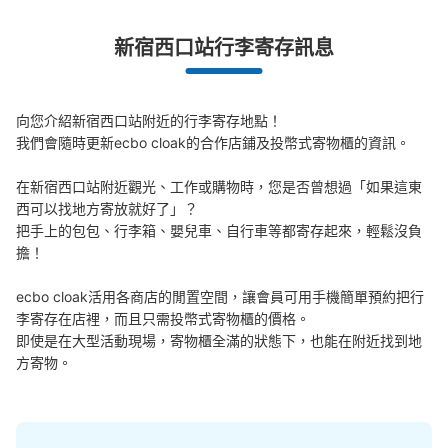
新宿西口駅改札外コインロッカー
新宿西口站行李寄存訊息
从大江戸線新宿西口站步行0分钟。
本日營業時間
:
05:00
〜
00:27
小滝橋通り方面出口 改札でて左手
向您介紹新宿西口站附近的行李寄存地點！

我們會隨時更新ecbo cloak的合作店鋪及投幣式寄物櫃的資訊。

在新宿西口站附近觀光、工作或購物時，您是否曾想過「如果這東
西可以找地方寄放就好了」？

把手上的包包、行李箱、嬰兒車、自行車等都寄存起來，輕鬆沒負
擔！

ecbo cloak活用各商店的閒置空間，讓會員可用手機簡單預約把行
李寄存在店裡，而且只需投幣式寄物櫃的價格。

可保管的行李數
即使是在大型活動現場，寄物櫃全滿的狀態下，也能在附近找到地
小的
:
20
/
¥400
方寄物。
付款方式
現金
查看此投幣式儲物櫃的位置