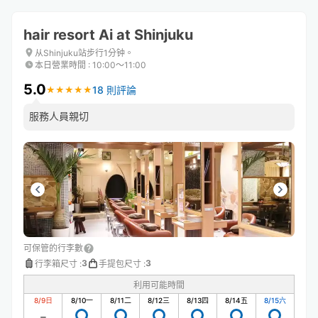
hair resort Ai at Shinjuku
从Shinjuku站步行1分钟。
本日營業時間
:
10:00〜11:00
5.0
18 則評論
★
★
★
★
★
★
★
★
★
★
服務人員親切
可保管的行李數
3
3
行李箱尺寸
:
手提包尺寸
:
利用可能時間
8/9
日
8/10
一
8/11
二
8/12
三
8/13
四
8/14
五
8/15
六