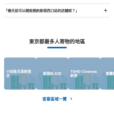
从大江戸線新宿西口站步行0分钟。
本日營業時間
:
05:00
〜
00:27
「幾天前可以開始預約新宿西口站的店舖呢？」
改札でてすぐ
突發狀況下的安心理賠
東京都最多人寄物的地區
發生行李破損、被偷等狀況時安心有保障
小田急百貨新宿
TOHO Cinemas
新宿BLAZE
東寶
可保管的行李數
店
新宿
中等的
:
3
/
¥500
小的
:
11
/
¥400
付款方式
現金, ICカード
查看此投幣式儲物櫃的位置
查看區域一覽