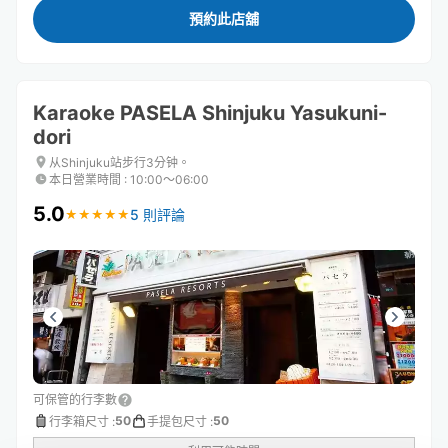
預約此店舖
Karaoke PASELA Shinjuku Yasukuni-
dori
从Shinjuku站步行3分钟。
本日營業時間
:
10:00〜06:00
5.0
5 則評論
★
★
★
★
★
★
★
★
★
★
可保管的行李數
50
50
行李箱尺寸
:
手提包尺寸
: