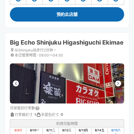
預約此店舖
Big Echo Shinjuku Higashiguchi Ekimae
从Shinjuku站步行2分钟。
本日營業時間
:
08:00〜04:30
可保管的行李數
1
0
行李箱尺寸
:
手提包尺寸
:
利用可能時間
8/9
日
8/10
一
8/11
二
8/12
三
8/13
四
8/14
五
8/15
六