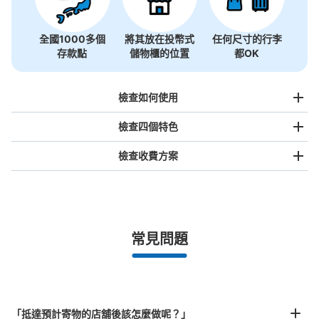
全國1000多個
將其放在投幣式
任何尺寸的行李
存款點
儲物櫃的位置
都OK
檢查如何使用
檢查四個特色
檢查收費方案
手提包尺寸
¥500
/
日
最長邊未滿45cm的行李（小型背包、手提包、手提行李
常見問題
等）
事先用手機預約

全國有1,000家以上合作店鋪
指定的日期和時間
新宿西口駅 改札外コインロッカー
北起北海道，南至沖繩，以都市為中心，全國皆可使用此服務。
从大江戸線新宿西口站步行1分钟。
行李箱尺寸
本日營業時間
:
05:00
〜
00:27
¥800
「抵達預計寄物的店舖後該怎麼做呢？」