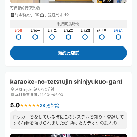
可保管的行李數
10
10
行李箱尺寸
:
手提包尺寸
:
利用可能時間
8/9
日
8/10
一
8/11
二
8/12
三
8/13
四
8/14
五
8/15
六
預約此店舖
karaoke-no-tetstujin shinjyukuo-gard
从Shinjuku站步行3分钟。
本日營業時間
:
11:00〜06:00
5.0
28 則評論
★
★
★
★
★
★
★
★
★
★
ロッカーを探している時にこのシステムを知り、登録して
すぐ荷物を預けられました😊 預けたカラオケの鉄人のス
タッフさんもとても良い方で助かりました😊 機会があっ
たら、また利用したいと思います❣️