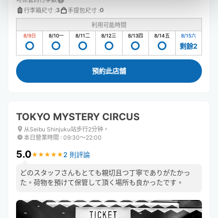
3
0
行李箱尺寸
:
手提包尺寸
:
利用可能時間
8/9
日
8/10
一
8/11
二
8/12
三
8/13
四
8/14
五
8/15
六
剩餘2
預約此店舖
TOKYO MYSTERY CIRCUS
从Seibu Shinjuku站步行2分钟。
本日營業時間
:
09:30〜22:00
5.0
2 則評論
★
★
★
★
★
★
★
★
★
★
どのスタッフさんもとても親切且つ丁寧でありがたかっ
た。荷物を預けて保管して頂く場所も良かったです。