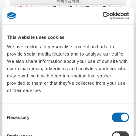
利用可能時間
8/9
日
8/10
一
8/11
二
8/12
三
8/13
四
8/14
五
8/15
六
預約此店舖
This website uses cookies
We use cookies to personalise content and ads, to
provide social media features and to analyse our traffic.
Sumiko home inc.
We also share information about your use of our site with
从Shinjuku站步行5分钟。
our social media, advertising and analytics partners who
本日營業時間
:
關閉
may combine it with other information that you’ve
provided to them or that they’ve collected from your use
of their services.
Consent
Necessary
Selection
可保管的行李數
7
7
行李箱尺寸
:
手提包尺寸
: