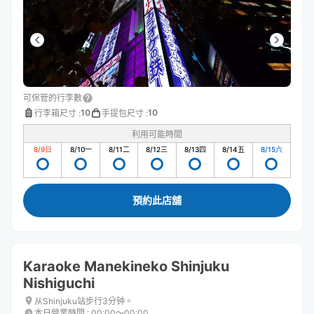
可保管的行李數
10
10
行李箱尺寸
:
手提包尺寸
:
利用可能時間
8/9
日
8/10
一
8/11
二
8/12
三
8/13
四
8/14
五
8/15
六
預約此店舖
Karaoke Manekineko Shinjuku
Nishiguchi
从Shinjuku站步行3分钟。
本日營業時間
:
00:00〜00:00