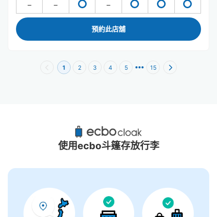
預約此店舖
1
2
3
4
5
15
新宿西口站附近推薦的寄物櫃
60個投幣式置物櫃
使用ecbo斗篷存放行李