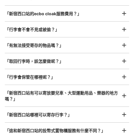
/
日
新宿西口駅 D5出口付近
最長邊45cm以上的行李（行李箱、樂器、嬰兒車等）
「新宿西口站的ecbo cloak服務費用？」
「行李會不會不見或被偷？」
許多地點佳/條件優的店鋪
工作人員拍完行李照片後

「有無法接受寄存的物品嗎？」
我們與許多地點方便的車站內店舖以及24小時營業的店鋪合作。
即完成寄存手續
「取回行李時，該怎麼做呢？」
可保管的行李數
「行李會保管在哪裡呢？」
大的
:
7
/
¥700
中等的
:
7
/
¥500
小的
:
13
/
¥400
付款方式
現金, ICカード, QR決済
「新宿西口站有可以寄放嬰兒車、大型運動用品、樂器的地方
嗎？」
查看此投幣式儲物櫃的位置
任何尺寸的行李都OK
「新宿西口站哪裡可以寄存行李？」
放下行李，愉快度過一整天！
樂器、嬰兒車、腳踏車等，只要是1個人能搬運的行李尺寸就OK
新宿西口駅 改札外コインロッカー
「這和新宿西口站的投幣式置物櫃服務有什麼不同？」