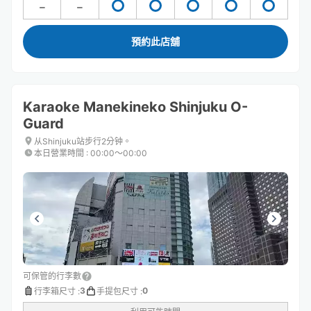
預約此店舖
Karaoke Manekineko Shinjuku O-
Guard
从Shinjuku站步行2分钟。
本日營業時間
:
00:00〜00:00
可保管的行李數
3
0
行李箱尺寸
:
手提包尺寸
: