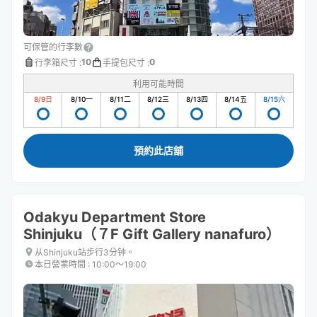
可保管的行李數
10
0
行李箱尺寸
:
手提包尺寸
:
利用可能時間
8/9
日
8/10
一
8/11
二
8/12
三
8/13
四
8/14
五
8/15
六
預約此店舖
Odakyu Department Store
Shinjuku（７F Gift Gallery nanafuro）
从Shinjuku站步行3分钟。
本日營業時間
:
10:00〜19:00