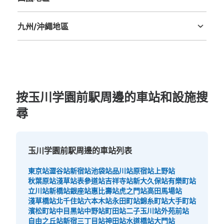
德島縣
香川縣
愛媛縣
高知縣
九州/沖繩地區
福岡縣
佐賀縣
長崎縣
熊本縣
大分縣
宮崎縣
鹿児島縣
沖縄縣
按玉川学園前駅周邊的車站和設施搜
尋
玉川学園前駅周邊的車站列表
東京站
澀谷站
新宿站
池袋站
品川站
原宿站
上野站
秋葉原站
淺草站
表參道站
吉祥寺站
新大久保站
有樂町站
立川站
新橋站
銀座站
惠比壽站
虎之門站
高田馬場站
淺草橋站
北千住站
六本木站
永田町站
錦糸町站
大手町站
濱松町站
中目黑站
中野站
町田站
二子玉川站
外苑前站
自由之丘站
新宿三丁目站
神田站
水道橋站
大門站