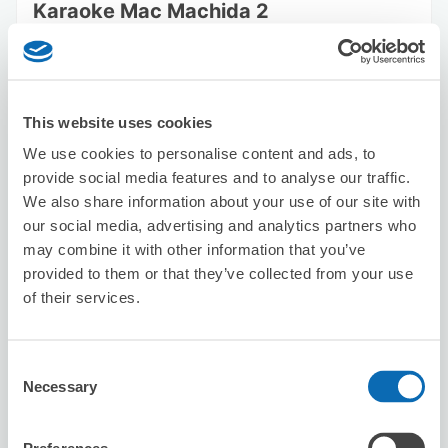
Karaoke Mac Machida 2
从Machida站步行3分钟。
本日營業時間
:
09:00〜04:30
This website uses cookies
We use cookies to personalise content and ads, to
provide social media features and to analyse our traffic.
We also share information about your use of our site with
our social media, advertising and analytics partners who
可保管的行李數
may combine it with other information that you’ve
10
0
行李箱尺寸
:
手提包尺寸
:
provided to them or that they’ve collected from your use
利用可能時間
of their services.
8/10
一
8/11
二
8/12
三
8/13
四
8/14
五
8/15
六
8/16
日
Consent
預約此店舖
Necessary
Selection