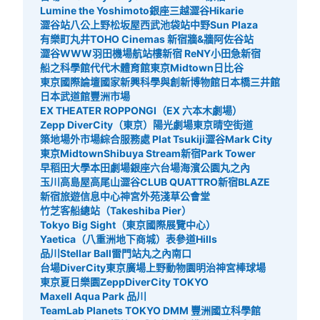
Lumine the Yoshimoto
銀座三越
澀谷Hikarie
澀谷站八公
上野松坂屋
西武池袋站
中野Sun Plaza
有樂町丸井
TOHO Cinemas 新宿
牆&牆
阿佐谷站
澀谷WWW
羽田機場航站樓
新宿 ReNY
小田急新宿
船之科學館
代代木體育館
東京Midtown日比谷
東京國際論壇
國家新興科學與創新博物館
日本橋三井館
日本武道館
豐洲市場
EX THEATER ROPPONGI（EX 六本木劇場）
Zepp DiverCity（東京）
陽光劇場
東京晴空街道
築地場外市場綜合服務處 Plat Tsukiji
澀谷Mark City
東京Midtown
Shibuya Stream
新宿Park Tower
早稻田大學
本田劇場
銀座六
台場海濱公園
丸之內
玉川高島屋
高尾山
澀谷CLUB QUATTRO
新宿BLAZE
新宿旅遊信息中心
神宮外苑
淺草公會堂
竹芝客船總站（Takeshiba Pier）
Tokyo Big Sight（東京國際展覽中心）
Yaetica（八重洲地下商城）
表參道Hills
品川Stellar Ball
雷門站
丸之內南口
台場DiverCity東京廣場
上野動物園
明治神宮棒球場
東京夏日樂園
ZeppDiverCity TOKYO
Maxell Aqua Park 品川
TeamLab Planets TOKYO DMM 豐洲
國立科學館