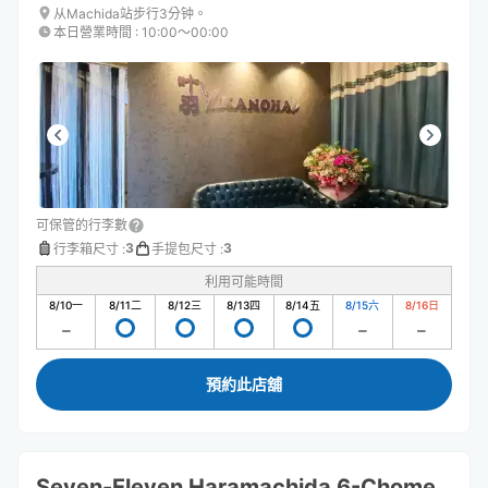
从Machida站步行3分钟。
本日營業時間
:
10:00〜00:00
可保管的行李數
3
3
行李箱尺寸
:
手提包尺寸
:
利用可能時間
8/10
一
8/11
二
8/12
三
8/13
四
8/14
五
8/15
六
8/16
日
預約此店舖
Seven-Eleven Haramachida 6-Chome