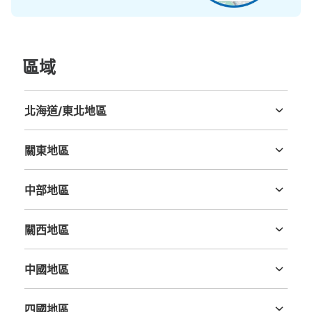
區域
北海道/東北地區
北海道
青森縣
岩手縣
宮城縣
秋田縣
山形縣
福島縣
關東地區
茨城縣
栃木縣
群馬縣
埼玉縣
千葉縣
東京都
神奈川縣
中部地區
新潟縣
富山縣
石川縣
福井縣
山梨縣
長野縣
岐阜縣
静岡縣
愛知縣
關西地區
三重縣
滋賀縣
京都府
大阪府
兵庫縣
奈良縣
和歌山縣
中國地區
鳥取縣
島根縣
岡山縣
廣島縣
山口縣
四國地區