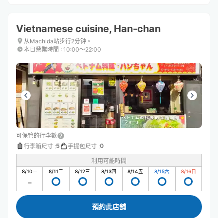
Vietnamese cuisine, Han-chan
从Machida站步行2分钟。
本日營業時間
:
10:00〜22:00
可保管的行李數
5
0
行李箱尺寸
:
手提包尺寸
:
利用可能時間
8/10
一
8/11
二
8/12
三
8/13
四
8/14
五
8/15
六
8/16
日
預約此店舖