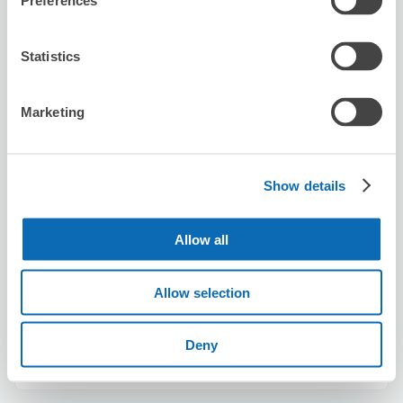
Preferences
Seven-Eleven Machida Ekimaedori
从Machida站步行3分钟。
Statistics
本日營業時間
:
00:00〜00:00
Marketing
Show details
可保管的行李數
3
3
行李箱尺寸
:
手提包尺寸
:
Allow all
利用可能時間
8/10
一
8/11
二
8/12
三
8/13
四
8/14
五
8/15
六
8/16
日
Allow selection
Deny
預約此店舖