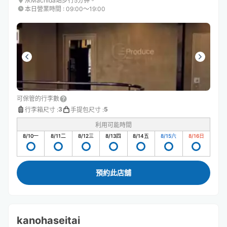
从Machida站步行5分钟。
本日營業時間
:
09:00〜19:00
可保管的行李數
3
5
行李箱尺寸
:
手提包尺寸
:
利用可能時間
8/10
一
8/11
二
8/12
三
8/13
四
8/14
五
8/15
六
8/16
日
預約此店舖
kanohaseitai