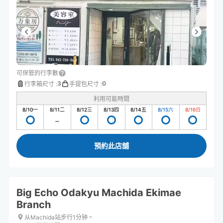
可保管的行李數
3
0
行李箱尺寸
:
手提包尺寸
:
利用可能時間
8/10
一
8/11
二
8/12
三
8/13
四
8/14
五
8/15
六
8/16
日
預約此店舖
Big Echo Odakyu Machida Ekimae
Branch
从Machida站步行1分钟。