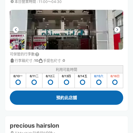
本日營業時間
:
11:00〜04:30
可保管的行李數
10
0
行李箱尺寸
:
手提包尺寸
:
利用可能時間
8/10
一
8/11
二
8/12
三
8/13
四
8/14
五
8/15
六
8/16
日
預約此店舖
precious hairslon