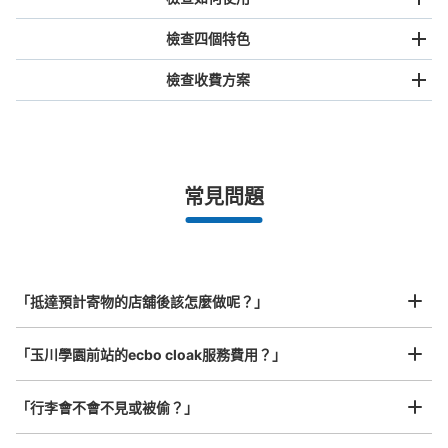
檢查四個特色
檢查收費方案
手提包尺寸
¥500
/
日
最長邊未滿45cm的行李（小型背包、手提包、手提行李
常見問題
等）
事先用手機預約

全國有1,000家以上合作店鋪
指定的日期和時間
小田急玉川学園前駅改札外コインロッカー
北起北海道，南至沖繩，以都市為中心，全國皆可使用此服務。
从小田急玉川学園前駅站步行0分钟。
行李箱尺寸
本日營業時間
:
05:00
〜
01:00
¥800
「抵達預計寄物的店舖後該怎麼做呢？」
/
日
改札を出て南口方面、エレベーター通路にあります。
PUDO、Amazonのロッカーの間に並んでいます。
最長邊45cm以上的行李（行李箱、樂器、嬰兒車等）
「玉川學園前站的ecbo cloak服務費用？」
「行李會不會不見或被偷？」
許多地點佳/條件優的店鋪