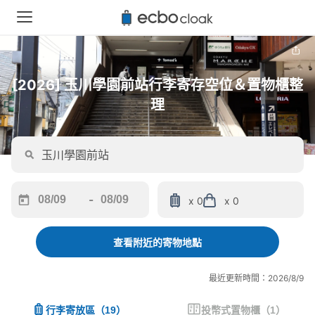
[2026] 玉川學園前站行李寄存空位＆置物櫃整
理
-
x 0
x 0
Navigate
Navigate
forward
backward
to
to
查看附近的寄物地點
interact
interact
with
with
最近更新時間：2026/8/9
the
the
calendar
calendar
行李寄放區
（
19
）
投幣式置物櫃
（
1
）
and
and