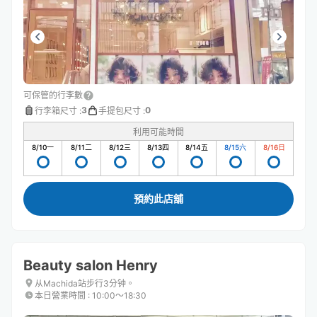
可保管的行李數
3
0
行李箱尺寸
:
手提包尺寸
:
利用可能時間
8/10
一
8/11
二
8/12
三
8/13
四
8/14
五
8/15
六
8/16
日
預約此店舖
Beauty salon Henry
从Machida站步行3分钟。
本日營業時間
:
10:00〜18:30