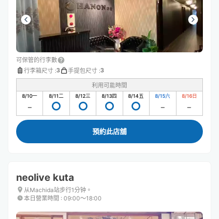
可保管的行李數
3
3
行李箱尺寸
:
手提包尺寸
:
利用可能時間
8/10
一
8/11
二
8/12
三
8/13
四
8/14
五
8/15
六
8/16
日
預約此店舖
neolive kuta
从Machida站步行1分钟。
本日營業時間
:
09:00〜18:00