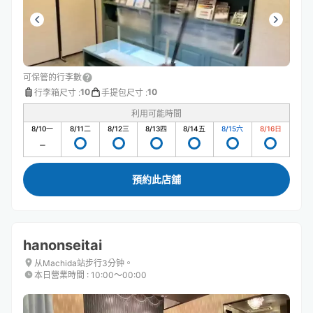
可保管的行李數
10
10
行李箱尺寸
:
手提包尺寸
:
利用可能時間
8/10
一
8/11
二
8/12
三
8/13
四
8/14
五
8/15
六
8/16
日
預約此店舖
hanonseitai
从Machida站步行3分钟。
本日營業時間
:
10:00〜00:00