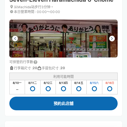
从Machida站步行3分钟。
本日營業時間
:
00:00〜00:00
可保管的行李數
20
20
行李箱尺寸
:
手提包尺寸
:
利用可能時間
8/10
一
8/11
二
8/12
三
8/13
四
8/14
五
8/15
六
8/16
日
預約此店舖