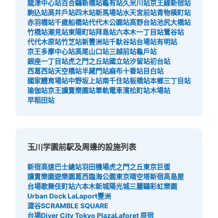
龍津中心站
百合鷗新橋站
龜有站
久米川站
京王線新宿站
駒込站
高井戶站
四木站
新馬場站
水天宮前站
青物橫町站
赤羽橋站
千歲船橋站
代代木公園站
高野台站
池尻大橋站
竹橋站
潮見站
東陽町站
拜島站
六本木一丁目站
鶯谷站
代代木原站
竹芝站
新豐洲站
千馱谷站
台場站
有明站
京王多摩中心站
高尾山口站
三越前站
龜戶站
銀座一丁目站
虎之門之丘站
國立站
汐留站
初台站
西葛西站
天空橋站
半藏門站
麻布十番站
目白站
國家體育場站
中野坂上站
南千住站
板橋站
本鄉三丁目站
瑜伽站
京王讀賣樂園站
單軌電車濱松町站
木場站
早稻田站
玉川学園前駅及周邊的設施列表
新宿高速巴士總站
羽田機場
虎之門之丘
東京巨蛋
讀賣樂園遊樂園
葛西臨海公園
東京晴空塔
新宿高島屋
台場
歌舞伎町站
六本木新城
陽光城
三麗鷗彩虹樂園
Urban Dock LaLaport豐洲
澀谷SCRAMBLE SQUARE
台場Diver City Tokyo Plaza
Laforet 原宿