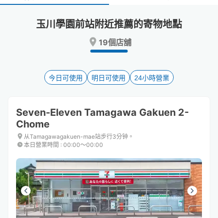
select
select
a
a
玉川學園前站附近推薦的寄物地點
date.
date.
Press
Press
19個店舖
the
the
question
question
mark
mark
key
key
今日可使用
明日可使用
24小時營業
to
to
get
get
the
the
Seven-Eleven Tamagawa Gakuen 2-
keyboard
keyboard
Chome
shortcuts
shortcuts
for
for
从Tamagawagakuen-mae站步行3分钟。
changing
changing
本日營業時間
:
00:00〜00:00
dates.
dates.