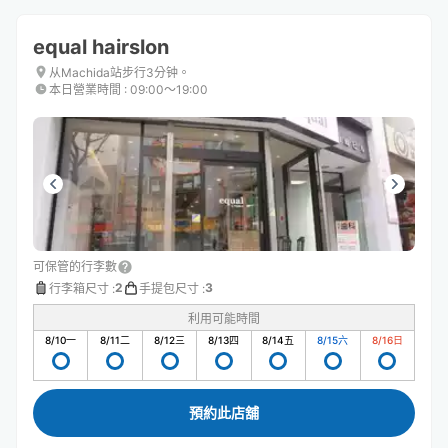
equal hairslon
从Machida站步行3分钟。
本日營業時間
:
09:00〜19:00
可保管的行李數
2
3
行李箱尺寸
:
手提包尺寸
:
利用可能時間
8/10
一
8/11
二
8/12
三
8/13
四
8/14
五
8/15
六
8/16
日
預約此店舖