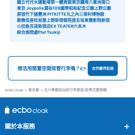
國立代代木運動場第一體育館
東京鐵塔
八重洲南口
東京 Joypolis
澀谷109
國榮昭和紀念公園
上野公園
原宿竹下通
豐洲 PIT
KITTE丸之內
三得利博物館
歌舞伎座
松坂屋上野
新宿御苑
道玄坂
東寶影院新宿
小田急百貨新宿店
EX TEATER六本木
綜合詢問處Plat Tsukiji
想活用閒置空間保管行李嗎？👉
合作夥伴註冊
ecbo cloak
東京都
玉川學園前站的行李寄放/投幣式置物櫃
關於本服務