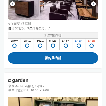
可保管的行李數
5
5
行李箱尺寸
:
手提包尺寸
:
利用可能時間
8/10
一
8/11
二
8/12
三
8/13
四
8/14
五
8/15
六
8/16
日
預約此店舖
α garden
从Machida站步行3分钟。
本日營業時間
:
10:00〜19:00