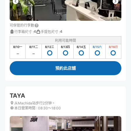
可保管的行李數
4
4
行李箱尺寸
:
手提包尺寸
:
利用可能時間
8/10
一
8/11
二
8/12
三
8/13
四
8/14
五
8/15
六
8/16
日
預約此店舖
TAYA
从Machida站步行2分钟。
本日營業時間
:
08:30〜18:00