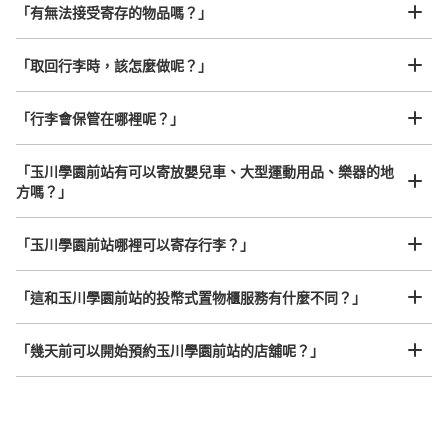
工作人員拍完行李照片後

「有無法接受寄存的物品嗎？」
我們與許多地點方便的車站內店舖以及24小時營業的店鋪合作。
即完成寄存手續
「取回行李時，該怎麼做呢？」
「行李會保管在哪裡呢？」
可保管的行李數
大的
:
1
/
¥600
中等的
:
1
/
¥500
小的
:
12
/
¥400
付款方式
「玉川學園前站有可以寄放嬰兒車、大型運動用品、樂器的地
現金, ICカード
方嗎？」
查看此投幣式儲物櫃的位置
任何尺寸的行李都OK
「玉川學園前站哪裡可以寄存行李？」
放下行李，愉快度過一整天！
樂器、嬰兒車、腳踏車等，只要是1個人能搬運的行李尺寸就OK
「這和玉川學園前站的投幣式置物櫃服務有什麼不同？」
「幾天前可以開始預約玉川學園前站的店舖呢？」