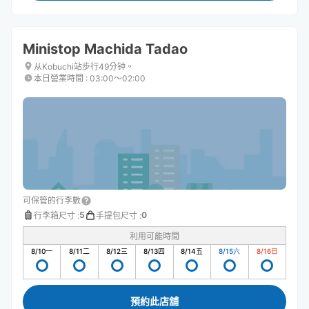
Ministop Machida Tadao
从Kobuchi站步行49分钟。
本日營業時間
:
03:00〜02:00
可保管的行李數
5
0
行李箱尺寸
:
手提包尺寸
:
利用可能時間
8/10
一
8/11
二
8/12
三
8/13
四
8/14
五
8/15
六
8/16
日
預約此店舖