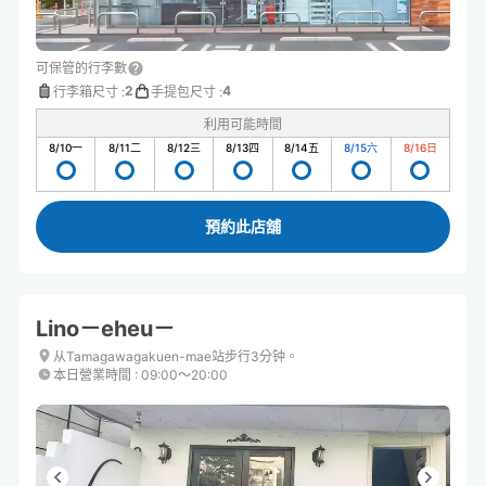
可保管的行李數
2
4
行李箱尺寸
:
手提包尺寸
:
利用可能時間
8/10
一
8/11
二
8/12
三
8/13
四
8/14
五
8/15
六
8/16
日
預約此店舖
Lino－eheu－
从Tamagawagakuen-mae站步行3分钟。
本日營業時間
:
09:00〜20:00