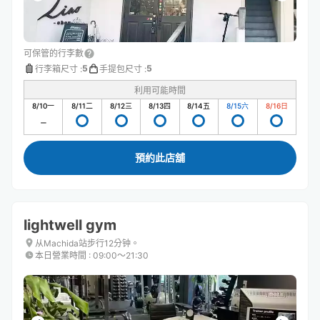
可保管的行李數
5
5
行李箱尺寸
:
手提包尺寸
:
利用可能時間
8/10
一
8/11
二
8/12
三
8/13
四
8/14
五
8/15
六
8/16
日
預約此店舖
lightwell gym
从Machida站步行12分钟。
本日營業時間
:
09:00〜21:30