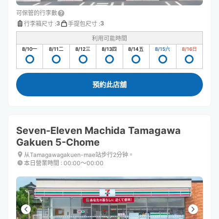
可保管的行李數
3
3
行李箱尺寸
:
手提包尺寸
:
利用可能時間
8/10
一
8/11
二
8/12
三
8/13
四
8/14
五
8/15
六
8/16
日
預約此店舖
Seven-Eleven Machida Tamagawa
Gakuen 5-Chome
从Tamagawagakuen-mae站步行2分钟。
本日營業時間
:
00:00〜00:00