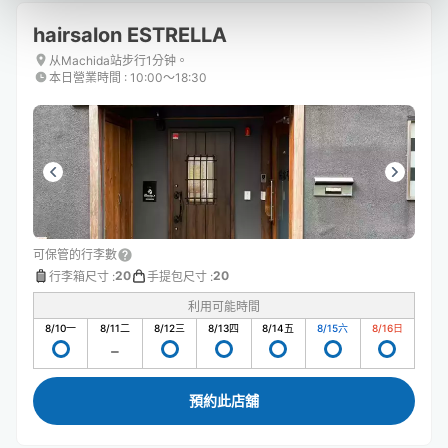
hairsalon ESTRELLA
从Machida站步行1分钟。
本日營業時間
:
10:00〜18:30
可保管的行李數
20
20
行李箱尺寸
:
手提包尺寸
:
利用可能時間
8/10
一
8/11
二
8/12
三
8/13
四
8/14
五
8/15
六
8/16
日
預約此店舖