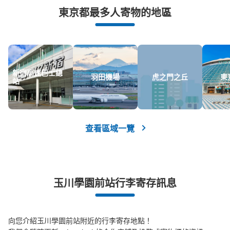
突發狀況下的安心理賠
東京都最多人寄物的地區
發生行李破損、被偷等狀況時安心有保障
新宿高速巴士總
羽田機場
虎之門之丘
東
站
查看區域一覽
玉川學園前站行李寄存訊息
向您介紹玉川學園前站附近的行李寄存地點！
