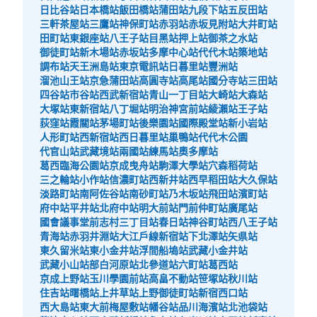
日比谷站
日本橋站
飯田橋站
蒲田站
九段下站
五反田站
三軒茶屋站
三鷹站
神保町站
赤羽站
赤坂見附站
大井町站
田町站
東銀座站
八王子站
目黑站
押上站
御茶之水站
御徒町站
新木場站
赤坂站
多摩中心站
代代木站
築地站
調布站
天王洲島站
東京電訊站
日暮里站
豐洲站
溜池山王站
京急蒲田站
高圓寺站
高尾站
國分寺站
三田站
四谷站
市谷站
西武新宿站
青山一丁目站
大崎站
大森站
大塚站
東新宿站
八丁堀站
明治神宮前站
綾瀨站
王子站
荻窪站
霞關站
茅場町站
後樂園站
國際殿堂站
新小岩站
人形町站
西新宿站
西日暮里站
巢鴨站
代代木公園
代官山站
武藏境站
兩國站
練馬站
奧多摩站
葛西臨海公園站
京成曳舟站
駒澤大學站
穴森稻荷站
三之輪站
小作站
信濃町站
西新井站
西早稻田站
大久保站
淡路町站
南阿佐谷站
南砂町站
乃木坂站
飛田站
濱町站
府中站
平井站
北府中站
明大前站
門前仲町站
廣尾站
國會議事堂前
志村三丁目站
春日站
神谷町站
西八王子站
青海站
赤羽井淵站
大江戶線新宿站
下北澤站
矢県站
東久留米站
東小金井站
浮間船塢站
武藏小金井站
武藏小山站
部白河原站
北參道站
六町站
葛西站
京成上野站
玉川學園前站
高畠不動站
笹塚站
秋川站
住吉站
曙橋站
上井草站
上野御徒町站
新宿西口站
西大島站
東大前
梅屋敷站
幡谷站
品川海濱站
北池袋站