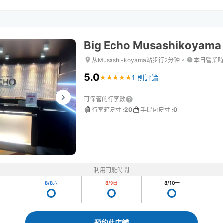
Big Echo Musashikoyama 
从Musashi-koyama站步行2分钟。
本日營業
5.0
1 則評論
★
★
★
★
★
★
★
★
★
★
可保管的行李數
20
0
行李箱尺寸
:
手提包尺寸
:
利用可能時間
8/8
六
8/9
日
8/10
一
預約此店舖