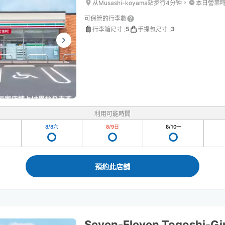
从Musashi-koyama站步行4分钟。
本日營業
可保管的行李數
5
3
行李箱尺寸
:
手提包尺寸
:
利用可能時間
8/8
六
8/9
日
8/10
一
預約此店舖
Seven-Eleven Togoshi-Gin