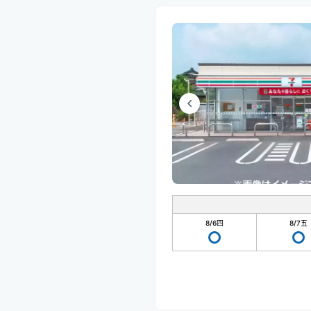
8/6
四
8/7
五