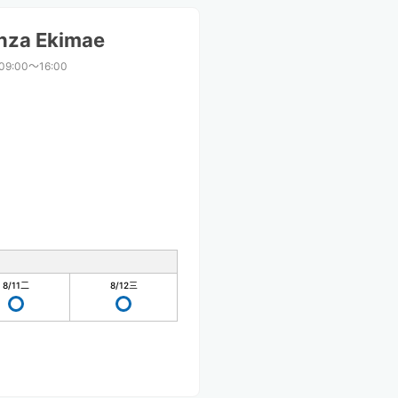
nza Ekimae
09:00〜16:00
8/11
二
8/12
三