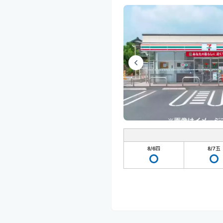
8/6
四
8/7
五