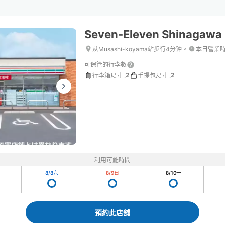
Seven-Eleven Shinagawa
从Musashi-koyama站步行4分钟。
本日營業
可保管的行李數
2
2
行李箱尺寸
:
手提包尺寸
:
利用可能時間
8/8
六
8/9
日
8/10
一
預約此店舖