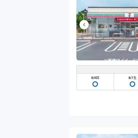
8/6
四
8/7
五