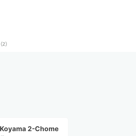
（
2
）
a Koyama 2-Chome