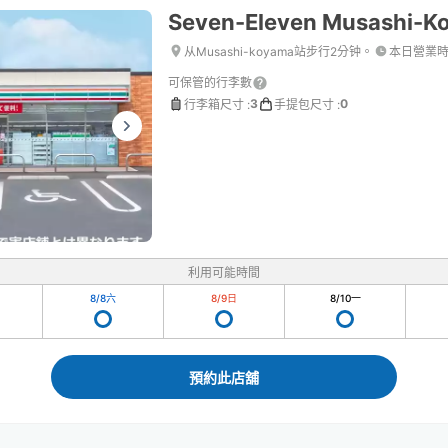
Seven-Eleven Musashi-K
从Musashi-koyama站步行2分钟。
本日營業
可保管的行李數
3
0
行李箱尺寸
:
手提包尺寸
:
利用可能時間
8/8
六
8/9
日
8/10
一
預約此店舖