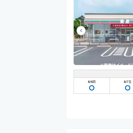
8/6
四
8/7
五