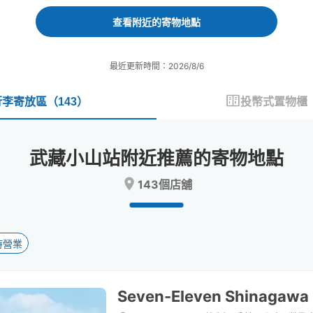
forward
backward
to
to
查看附近的寄物地點
interact
interact
with
with
the
the
最近更新時間：2026/8/6
calendar
calendar
and
and
select
select
行李寄放區
（
143
）
投幣式置物櫃
a
a
date.
date.
Press
Press
武藏小山站附近推薦的寄物地點
the
the
question
question
143個店舖
mark
mark
key
key
to
to
get
get
the
the
時營業
keyboard
keyboard
shortcuts
shortcuts
for
for
Seven-Eleven Shinagaw
changing
changing
dates.
dates.