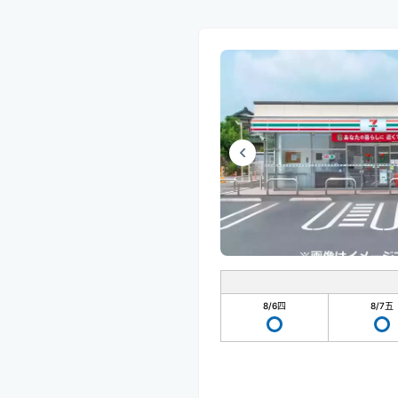
8/6
四
8/7
五