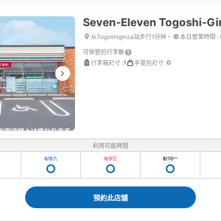
Seven-Eleven Togoshi-Gi
从Togoshiginza站步行1分钟。
本日營業時間
:
可保管的行李數
1
0
行李箱尺寸
:
手提包尺寸
:
利用可能時間
8/8
六
8/9
日
8/10
一
預約此店舖