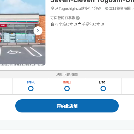
从Togoshiginza站步行1分钟。
本日營業時間
:
可保管的行李數
3
0
行李箱尺寸
:
手提包尺寸
:
利用可能時間
8/8
六
8/9
日
8/10
一
預約此店舖