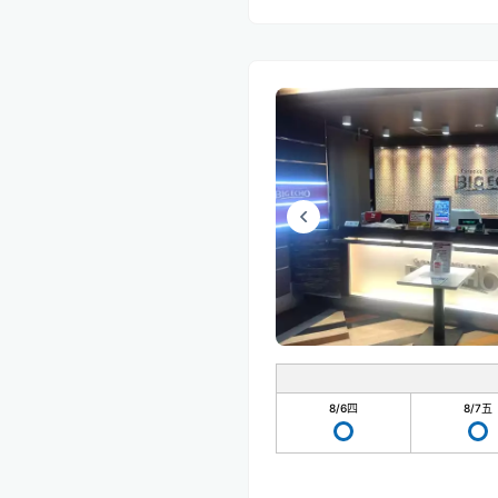
8/6
四
8/7
五