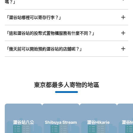
嗎？」
查看此投幣式儲物櫃的位置
任何尺寸的行李都OK
「澀谷站哪裡可以寄存行李？」
放下行李，愉快度過一整天！
樂器、嬰兒車、腳踏車等，只要是1個人能搬運的行李尺寸就OK
「這和澀谷站的投幣式置物櫃服務有什麼不同？」
JR渋谷駅西口コインロッカー
从JR渋谷駅站步行0分钟。
「幾天前可以開始預約澀谷站的店舖呢？」
本日營業時間
:
05:00
〜
23:59
JR渋谷駅南改札・東口・西口連絡通路の西口側の入口に
あります。付近にはみどりの窓口・宝くじ売り場がありま
す。
突發狀況下的安心理賠
東京都最多人寄物的地區
發生行李破損、被偷等狀況時安心有保障
澀谷站八公
Shibuya Stream
澀谷Hikarie
澀谷Ma