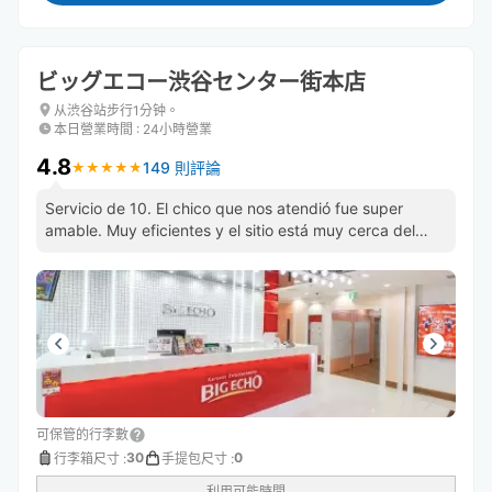
ビッグエコー渋谷センター街本店
从渋谷站步行1分钟。
本日營業時間
:
24小時營業
4.8
149 則評論
★
★
★
★
★
★
★
★
★
★
Servicio de 10. El chico que nos atendió fue super
amable. Muy eficientes y el sitio está muy cerca del
cruce de shibuya
可保管的行李數
30
0
行李箱尺寸
:
手提包尺寸
:
利用可能時間