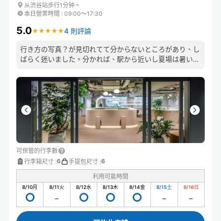
从渋谷站步行1分钟。
本日營業時間
:
09:00〜17:30
5.0
4 則評論
★
★
★
★
★
★
★
★
★
★
行き方の写真？が見切れてて分からないところがあり、し
ばらく迷いました。分かれば、駅から近いし夏場は暑い外
を歩くことがあまりなくて良いです。スタッフの方も丁寧
な対応でした。
可保管的行李數
6
6
行李箱尺寸
:
手提包尺寸
:
利用可能時間
8/10
月
8/11
火
8/12
水
8/13
木
8/14
金
8/15
土
8/16
日