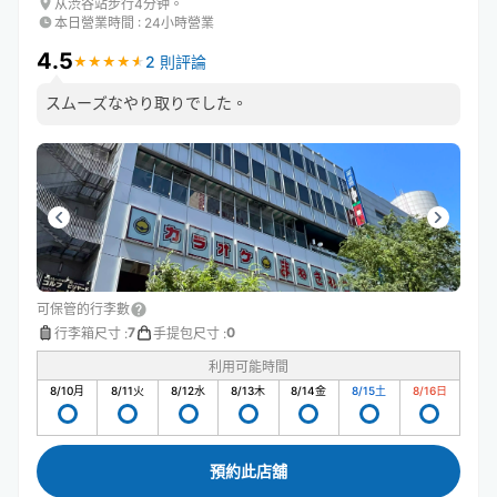
从渋谷站步行4分钟。
本日營業時間
:
24小時營業
4.5
2 則評論
★
★
★
★
★
★
★
★
★
★
スムーズなやり取りでした。
可保管的行李數
7
0
行李箱尺寸
:
手提包尺寸
:
利用可能時間
8/10
月
8/11
火
8/12
水
8/13
木
8/14
金
8/15
土
8/16
日
預約此店舖