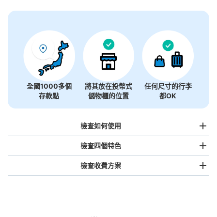
全國1000多個
將其放在投幣式
任何尺寸的行李
存款點
儲物櫃的位置
都OK
檢查如何使用
檢查四個特色
檢查收費方案
手提包尺寸
¥500
/
日