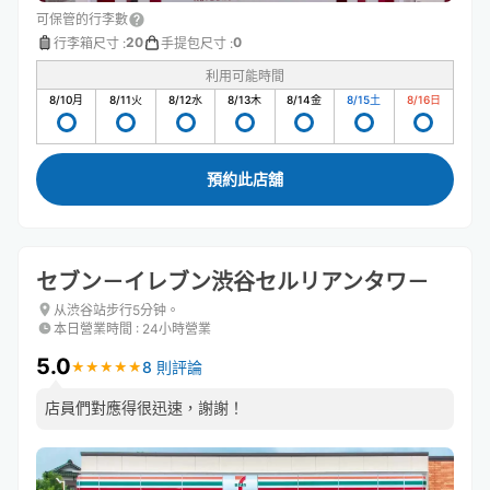
可保管的行李數
20
0
行李箱尺寸
:
手提包尺寸
:
利用可能時間
8/10
月
8/11
火
8/12
水
8/13
木
8/14
金
8/15
土
8/16
日
預約此店舖
セブン－イレブン渋谷セルリアンタワ－
从渋谷站步行5分钟。
本日營業時間
:
24小時營業
5.0
8 則評論
★
★
★
★
★
★
★
★
★
★
店員們對應得很迅速，謝謝！