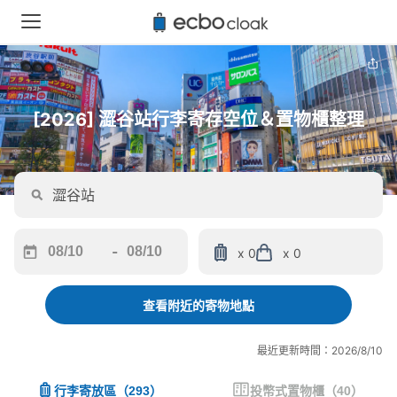
[2026] 澀谷站行李寄存空位＆置物櫃整理
-
x 0
x 0
Navigate
Navigate
forward
backward
to
to
查看附近的寄物地點
interact
interact
with
with
最近更新時間：2026/8/10
the
the
calendar
calendar
行李寄放區
（
293
）
投幣式置物櫃
（
40
）
and
and