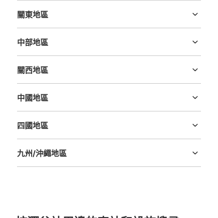
關東地區
茨城縣
栃木縣
群馬縣
埼玉縣
千葉縣
東京都
神奈川縣
中部地區
新潟縣
富山縣
石川縣
福井縣
山梨縣
長野縣
岐阜縣
静岡縣
愛知縣
關西地區
可保管的行李數
三重縣
滋賀縣
京都府
大阪府
兵庫縣
奈良縣
和歌山縣
大的
:
10
/
¥700
中等的
:
10
/
¥500
小的
:
32
/
¥400
中國地區
付款方式
現金, ICカード
鳥取縣
島根縣
岡山縣
廣島縣
山口縣
四國地區
查看此投幣式儲物櫃的位置
德島縣
香川縣
愛媛縣
高知縣
九州/沖繩地區
福岡縣
佐賀縣
長崎縣
熊本縣
大分縣
宮崎縣
鹿児島縣
沖縄縣
JR渋谷駅中央改札内コインロッカー
从JR渋谷駅站步行0分钟。
本日營業時間
:
05:00
〜
23:59
中央改札を入り、3・4番ホームへ向かう階段付近にあり