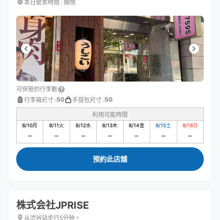
本日營業時間
:
關閉
可保管的行李數
50
50
行李箱尺寸
:
手提包尺寸
:
利用可能時間
8/10
月
8/11
火
8/12
水
8/13
木
8/14
金
8/15
土
8/16
日
預約此店舖
株式会社JPRISE
从渋谷站步行5分钟。