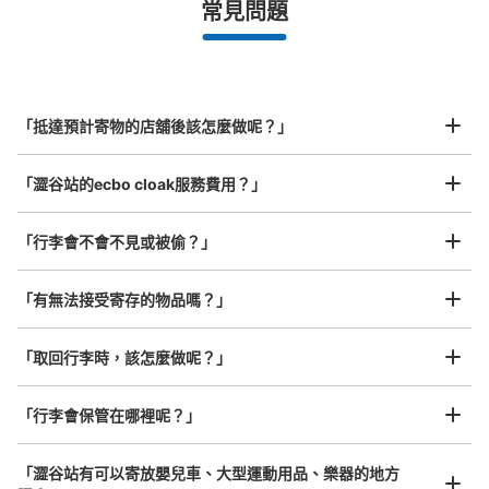
最長邊未滿45cm的行李（小型背包、手提包、手提行李
常見問題
等）
事先用手機預約

全國有1,000家以上合作店鋪
指定的日期和時間
JR渋谷駅南改札外コインロッカー
北起北海道，南至沖繩，以都市為中心，全國皆可使用此服務。
从JR渋谷駅站步行0分钟。
行李箱尺寸
本日營業時間
:
05:00
〜
23:59
¥800
「抵達預計寄物的店舖後該怎麼做呢？」
/
日
JR渋谷駅南改札を出て左手の、西口方面へ向かう通路に
あります。
最長邊45cm以上的行李（行李箱、樂器、嬰兒車等）
「澀谷站的ecbo cloak服務費用？」
「行李會不會不見或被偷？」
許多地點佳/條件優的店鋪
工作人員拍完行李照片後

「有無法接受寄存的物品嗎？」
我們與許多地點方便的車站內店舖以及24小時營業的店鋪合作。
即完成寄存手續
「取回行李時，該怎麼做呢？」
「行李會保管在哪裡呢？」
可保管的行李數
大的
:
1
/
¥700
中等的
:
16
/
¥500
小的
:
7
/
¥400
付款方式
「澀谷站有可以寄放嬰兒車、大型運動用品、樂器的地方
現金, ICカード