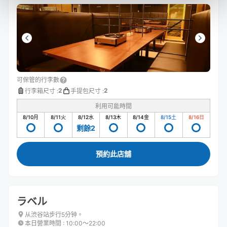
可保管的行李數
2
2
行李箱尺寸
:
手提包尺寸
:
利用可能時間
8/10
月
8/11
火
8/12
水
8/13
木
8/14
金
8/15
土
8/16
日
剩餘2
預約此店舖
ラベル
从渋谷站步行5分钟。
本日營業時間
:
10:00〜22:00