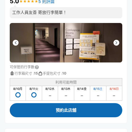
5.0
5 則評論
★
★
★
★
★
★
★
★
★
★
工作人員友善 寄放行李簡單！
可保管的行李數
15
10
行李箱尺寸
:
手提包尺寸
:
利用可能時間
8/10
月
8/11
火
8/12
水
8/13
木
8/14
金
8/15
土
8/16
日
預約此店舖