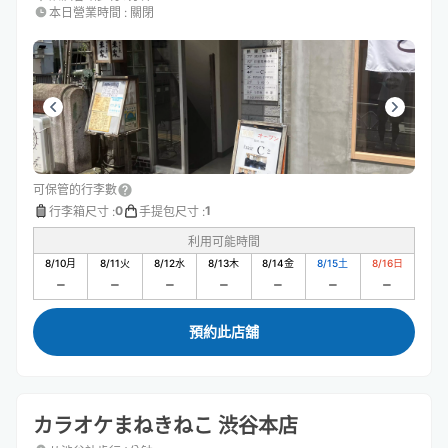
本日營業時間
:
關閉
可保管的行李數
0
1
行李箱尺寸
:
手提包尺寸
:
利用可能時間
8/10
月
8/11
火
8/12
水
8/13
木
8/14
金
8/15
土
8/16
日
預約此店舖
カラオケまねきねこ 渋谷本店