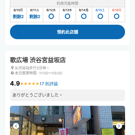
利用可能時間
8/10
月
8/11
火
8/12
水
8/13
木
8/14
金
8/15
土
8/16
日
剩餘2
剩餘2
預約此店舖
歌広場 渋谷宮益坂店
从渋谷站步行3分钟。
本日營業時間
:
11:00〜05:00
4.9
17 則評論
★
★
★
★
★
★
★
★
★
★
ありがとうございました。