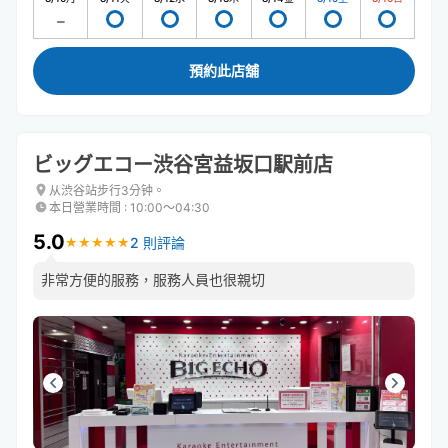
預約此店舖
ビッグエコー渋谷宮益坂口駅前店
从渋谷站步行3分钟。
本日營業時間
:
10:00〜04:30
5.0
2 則評論
★
★
★
★
★
★
★
★
★
★
非常方便的服務，服務人員也很親切