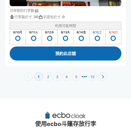
可保管的行李數
30
0
行李箱尺寸
:
手提包尺寸
:
利用可能時間
8/10
月
8/11
火
8/12
水
8/13
木
8/14
金
8/15
土
8/16
日
預約此店舖
1
2
3
4
5
15
澀谷站附近推薦的寄物櫃
40個投幣式置物櫃
使用ecbo斗篷存放行李