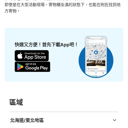
即使是在大型活動現場，寄物櫃全滿的狀態下，也能在附近找到地
方寄物。
可保管的行李數
大的
:
7
/
¥700
中等的
:
7
/
¥500
小的
:
17
/
¥400
付款方式
現金, ICカード
快速又方便！首先下載App吧！
查看此投幣式儲物櫃的位置
JR渋谷駅西口コインロッカー
从JR渋谷駅站步行0分钟。
本日營業時間
:
05:00
〜
23:59
區域
JR渋谷駅の南改札・東口・西口連絡通路の西口側の入口
にあります。付近にはみどりの窓口があります。
北海道/東北地區
北海道
青森縣
岩手縣
宮城縣
秋田縣
山形縣
福島縣