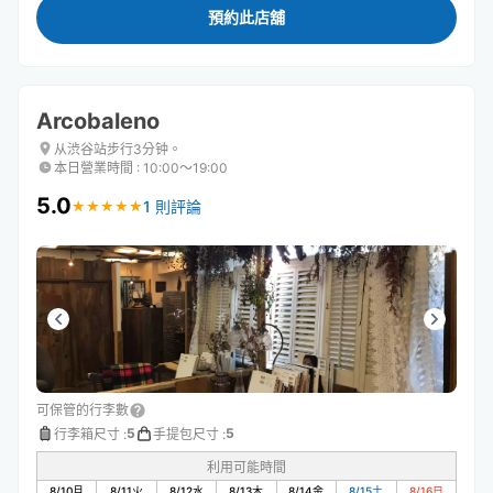
預約此店舖
Arcobaleno
从渋谷站步行3分钟。
本日營業時間
:
10:00〜19:00
5.0
1 則評論
★
★
★
★
★
★
★
★
★
★
可保管的行李數
5
5
行李箱尺寸
:
手提包尺寸
:
利用可能時間
8/10
月
8/11
火
8/12
水
8/13
木
8/14
金
8/15
土
8/16
日