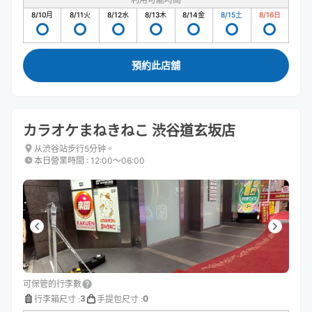
8/10
月
8/11
火
8/12
水
8/13
木
8/14
金
8/15
土
8/16
日
預約此店舖
カラオケまねきねこ 渋谷道玄坂店
从渋谷站步行5分钟。
本日營業時間
:
12:00〜06:00
可保管的行李數
3
0
行李箱尺寸
:
手提包尺寸
: