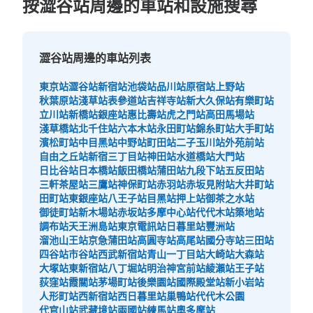
ます。隣りには自動販売機があり、KIOSKも近くにありま
按澀谷站周邊的車站和設施搜尋
す。
澀谷站周邊的車站列表
東京站
澀谷站
新宿站
池袋站
品川站
原宿站
上野站
秋葉原站
淺草站
表參道站
吉祥寺站
新大久保站
有樂町站
立川站
新橋站
銀座站
惠比壽站
虎之門站
高田馬場站
淺草橋站
北千住站
六本木站
永田町站
錦糸町站
大手町站
濱松町站
中目黑站
中野站
町田站
二子玉川站
外苑前站
自由之丘站
新宿三丁目站
神田站
水道橋站
大門站
日比谷站
日本橋站
飯田橋站
蒲田站
九段下站
五反田站
可保管的行李數
三軒茶屋站
三鷹站
神保町站
赤羽站
赤坂見附站
大井町站
大的
:
3
/
¥700
中等的
:
9
/
¥500
小的
:
14
/
¥400
田町站
東銀座站
八王子站
目黑站
押上站
御茶之水站
付款方式
御徒町站
新木場站
赤坂站
多摩中心站
代代木站
築地站
現金, ICカード
調布站
天王洲島站
東京電訊站
日暮里站
豐洲站
溜池山王站
京急蒲田站
高圓寺站
高尾站
國分寺站
三田站
查看此投幣式儲物櫃的位置
四谷站
市谷站
西武新宿站
青山一丁目站
大崎站
大森站
大塚站
東新宿站
八丁堀站
明治神宮前站
綾瀨站
王子站
荻窪站
霞關站
茅場町站
後樂園站
國際殿堂站
新小岩站
人形町站
西新宿站
西日暮里站
巢鴨站
代代木公園
渋谷スクランブルスクエア1階コインロッ
代官山站
武藏境站
兩國站
練馬站
奧多摩站