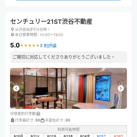
センチュリー21ST渋谷不動産
从渋谷站步行4分钟。
本日營業時間
:
10:00〜19:00
5.0
3 則評論
★
★
★
★
★
★
★
★
★
★
ご親切に対応してくださりありがとうございました。
可保管的行李數
30
30
行李箱尺寸
:
手提包尺寸
:
利用可能時間
8/10
月
8/11
火
8/12
水
8/13
木
8/14
金
8/15
土
8/16
日