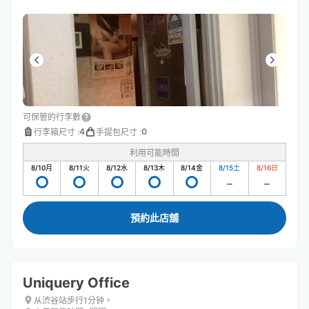
可保管的行李數
4
0
行李箱尺寸
:
手提包尺寸
:
利用可能時間
8/10
月
8/11
火
8/12
水
8/13
木
8/14
金
8/15
土
8/16
日
預約此店舖
Uniquery Office
从渋谷站步行1分钟。