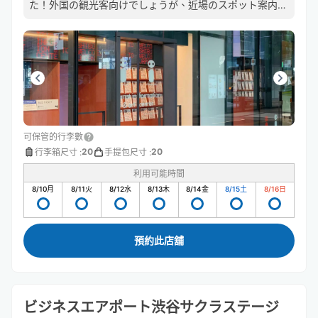
た！外国の観光客向けでしょうが、近場のスポット案内図
もあって参考になります。
可保管的行李數
20
20
行李箱尺寸
:
手提包尺寸
:
利用可能時間
8/10
月
8/11
火
8/12
水
8/13
木
8/14
金
8/15
土
8/16
日
預約此店舖
ビジネスエアポート渋谷サクラステージ