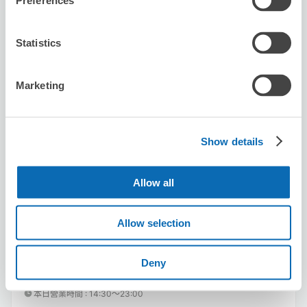
Preferences
Statistics
Marketing
可保管的行李數
10
0
行李箱尺寸
:
手提包尺寸
:
利用可能時間
Show details
8/10
月
8/11
火
8/12
水
8/13
木
8/14
金
8/15
土
8/16
日
Allow all
預約此店舖
Allow selection
ラムしゃぶ金の目 渋谷店
Deny
从渋谷站步行3分钟。
本日營業時間
:
14:30〜23:00