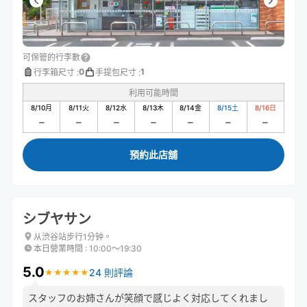
可保管的行李數
0
1
行李箱尺寸
:
手提包尺寸
:
利用可能時間
8/10
月
8/11
火
8/12
水
8/13
木
8/14
金
8/15
土
8/16
日
預約此店舖
シブヤサン
从渋谷站步行1分钟。
本日營業時間
:
10:00〜19:30
5.0
24 則評論
★
★
★
★
★
★
★
★
★
★
スタッフのお姉さんが笑顔で感じよく対応してくれまし