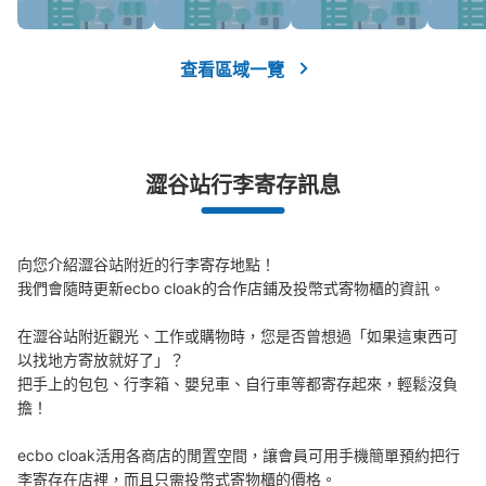
可保管的行李數
大的
:
15
/
¥700
中等的
:
15
/
¥500
小的
:
32
/
¥400
查看區域一覽
付款方式
現金, ICカード
查看此投幣式儲物櫃的位置
澀谷站行李寄存訊息
JR渋谷駅南改札外コインロッカー
向您介紹澀谷站附近的行李寄存地點！

从JR渋谷駅站步行0分钟。
本日營業時間
:
05:00
〜
23:59
我們會隨時更新ecbo cloak的合作店鋪及投幣式寄物櫃的資訊。

JR渋谷駅の南改札を出てすぐの左手にあります。通路を
在澀谷站附近觀光、工作或購物時，您是否曾想過「如果這東西可
挟んだ向かいには自動券売機があります。
以找地方寄放就好了」？

把手上的包包、行李箱、嬰兒車、自行車等都寄存起來，輕鬆沒負
擔！

ecbo cloak活用各商店的閒置空間，讓會員可用手機簡單預約把行
李寄存在店裡，而且只需投幣式寄物櫃的價格。
