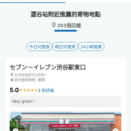
select
select
a
a
澀谷站附近推薦的寄物地點
date.
date.
Press
Press
293個店舖
the
the
question
question
mark
mark
key
key
今日可使用
明日可使用
24小時營業
to
to
get
get
the
the
セブン－イレブン渋谷駅東口
keyboard
keyboard
shortcuts
shortcuts
从渋谷站步行2分钟。
本日營業時間
:
關閉
for
for
changing
changing
5.0
2 則評論
★
★
★
★
★
★
★
★
★
★
dates.
dates.
Very good !