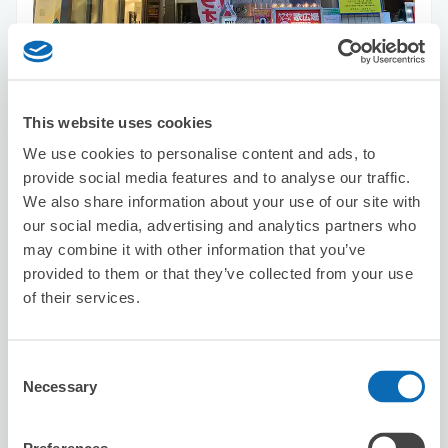
可保管的行李數
3
0
行李箱尺寸
:
手提包尺寸
:
利用可能時間
This website uses cookies
8/10
月
8/11
火
8/12
水
8/13
木
8/14
金
8/15
土
8/16
日
剩餘2
We use cookies to personalise content and ads, to
provide social media features and to analyse our traffic.
預約此店舖
We also share information about your use of our site with
our social media, advertising and analytics partners who
may combine it with other information that you’ve
provided to them or that they’ve collected from your use
ビッグエコー渋谷道玄坂店
of their services.
从渋谷站步行1分钟。
本日營業時間
:
11:00〜04:30
Consent
5.0
4 則評論
★
★
★
★
★
★
★
★
★
★
Necessary
Selection
挺好的