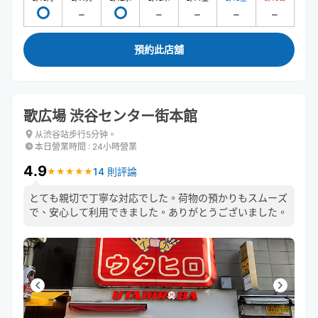
預約此店舖
歌広場 渋谷センター街本館
从渋谷站步行5分钟。
本日營業時間
:
24小時營業
4.9
14 則評論
★
★
★
★
★
★
★
★
★
★
とても親切で丁寧な対応でした。荷物の預かりもスムーズ
で、安心して利用できました。ありがとうございました。