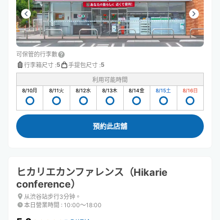
可保管的行李數
5
5
行李箱尺寸
:
手提包尺寸
:
利用可能時間
8/10
月
8/11
火
8/12
水
8/13
木
8/14
金
8/15
土
8/16
日
預約此店舖
ヒカリエカンファレンス（Hikarie
conference）
从渋谷站步行3分钟。
本日營業時間
:
10:00〜18:00