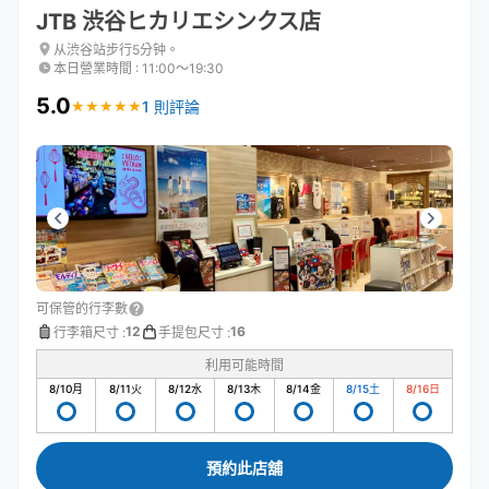
JTB 渋谷ヒカリエシンクス店
从渋谷站步行5分钟。
本日營業時間
:
11:00〜19:30
5.0
1 則評論
★
★
★
★
★
★
★
★
★
★
可保管的行李數
12
16
行李箱尺寸
:
手提包尺寸
:
利用可能時間
8/10
月
8/11
火
8/12
水
8/13
木
8/14
金
8/15
土
8/16
日
預約此店舖