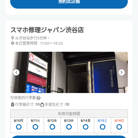
預約此店舖
スマホ修理ジャパン渋谷店
从渋谷站步行5分钟。
本日營業時間
:
11:00〜19:30
可保管的行李數
10
10
行李箱尺寸
:
手提包尺寸
:
利用可能時間
8/10
月
8/11
火
8/12
水
8/13
木
8/14
金
8/15
土
8/16
日