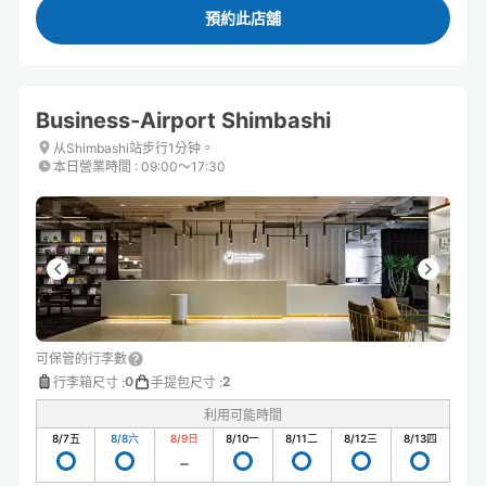
預約此店舖
Business-Airport Shimbashi
从Shimbashi站步行1分钟。
本日營業時間
:
09:00〜17:30
可保管的行李數
0
2
行李箱尺寸
:
手提包尺寸
:
利用可能時間
8/7
五
8/8
六
8/9
日
8/10
一
8/11
二
8/12
三
8/13
四