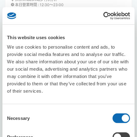
本日營業時間
:
12:30〜23:00
This website uses cookies
We use cookies to personalise content and ads, to
provide social media features and to analyse our traffic.
可保管的行李數
We also share information about your use of our site with
2
2
行李箱尺寸
:
手提包尺寸
:
our social media, advertising and analytics partners who
利用可能時間
may combine it with other information that you’ve
8/7
五
8/8
六
8/9
日
8/10
一
8/11
二
8/12
三
8/13
四
provided to them or that they’ve collected from your use
of their services.
預約此店舖
Consent
Necessary
Selection
Japan Premium Lounge