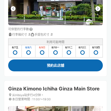
可保管的行李數
2
2
行李箱尺寸
:
手提包尺寸
:
利用可能時間
8/7
五
8/8
六
8/9
日
8/10
一
8/11
二
8/12
三
8/13
四
預約此店舖
Ginza Kimono Ichiha Ginza Main Store
从Hibiya站步行4分钟。
本日營業時間
:
11:00〜19:30