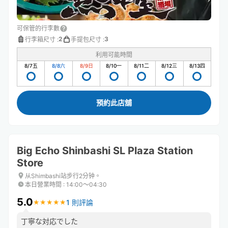
可保管的行李數
2
3
行李箱尺寸
:
手提包尺寸
:
利用可能時間
8/7
五
8/8
六
8/9
日
8/10
一
8/11
二
8/12
三
8/13
四
預約此店舖
Big Echo Shinbashi SL Plaza Station
Store
从Shimbashi站步行2分钟。
本日營業時間
:
14:00〜04:30
5.0
1 則評論
★
★
★
★
★
★
★
★
★
★
丁寧な対応でした