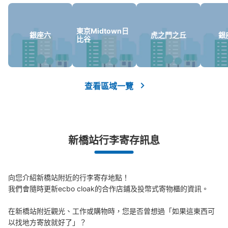
東京Midtown日
銀座六
虎之門之丘
銀
可保管的行李數
比谷
0
中等的
:
6
/
¥500
0
付款方式
現金
查看此投幣式儲物櫃的位置
查看區域一覽
新橋駅 改札外 コインロッカー
新橋站行李寄存訊息
从JR新橋駅站步行1分钟。
本日營業時間
:
04:40
〜
00:00
新橋駅 汐留口改札付近
向您介紹新橋站附近的行李寄存地點！

我們會隨時更新ecbo cloak的合作店鋪及投幣式寄物櫃的資訊。

在新橋站附近觀光、工作或購物時，您是否曾想過「如果這東西可
以找地方寄放就好了」？
