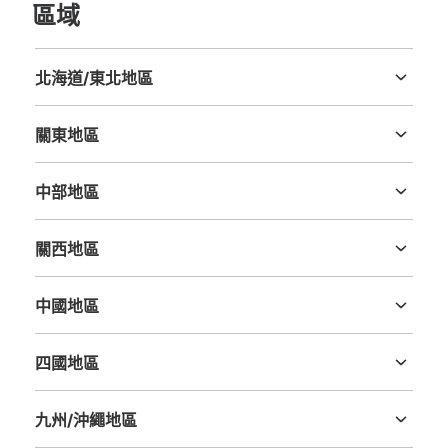
區域
北海道/東北地區
北海道
青森縣
岩手縣
宮城縣
秋田縣
山形縣
福島縣
關東地區
茨城縣
栃木縣
群馬縣
埼玉縣
千葉縣
東京都
神奈川縣
可保管的行李數
大的
:
2
/
¥700
中等的
:
6
/
¥500
小的
:
16
/
¥400
中部地區
付款方式
新潟縣
富山縣
石川縣
福井縣
山梨縣
長野縣
岐阜縣
静岡縣
愛知縣
現金, ICカード
關西地區
查看此投幣式儲物櫃的位置
三重縣
滋賀縣
京都府
大阪府
兵庫縣
奈良縣
和歌山縣
中國地區
鳥取縣
島根縣
岡山縣
廣島縣
山口縣
新橋駅 改札外 コインロッカー
四國地區
德島縣
香川縣
愛媛縣
高知縣
从新橋駅站步行1分钟。
本日營業時間
:
04:40
〜
00:00
九州/沖繩地區
新橋駅 汐留口から出てすぐ みどりの窓口の近く
福岡縣
佐賀縣
長崎縣
熊本縣
大分縣
宮崎縣
鹿児島縣
沖縄縣