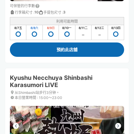
可保管的行李數
10
3
行李箱尺寸
:
手提包尺寸
:
利用可能時間
8/7
五
8/8
六
8/9
日
8/10
一
8/11
二
8/12
三
8/13
四
預約此店舖
Kyushu Necchuya Shinbashi
Karasumori LIVE
从Shimbashi站步行3分钟。
本日營業時間
:
15:00〜23:00