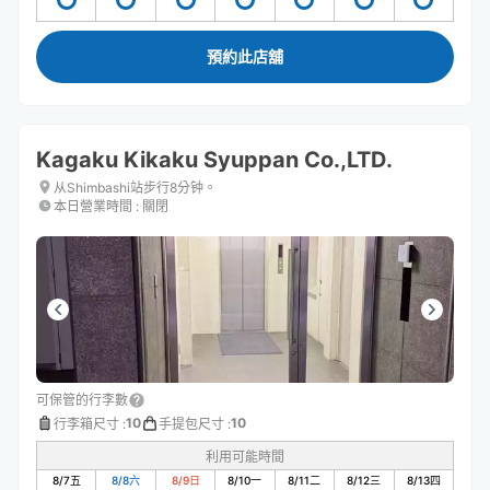
預約此店舖
Kagaku Kikaku Syuppan Co.,LTD.
从Shimbashi站步行8分钟。
本日營業時間
:
關閉
可保管的行李數
10
10
行李箱尺寸
:
手提包尺寸
:
利用可能時間
8/7
五
8/8
六
8/9
日
8/10
一
8/11
二
8/12
三
8/13
四