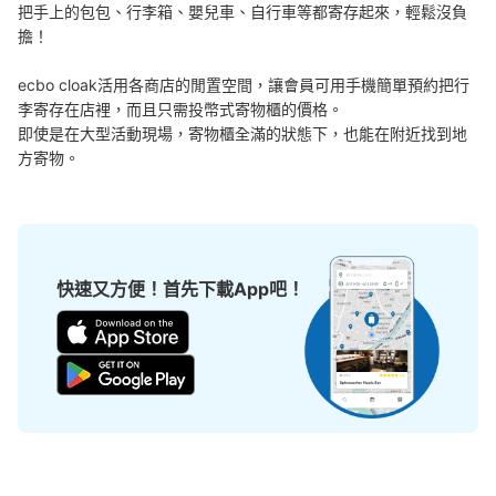
把手上的包包、行李箱、嬰兒車、自行車等都寄存起來，輕鬆沒負
擔！

ecbo cloak活用各商店的閒置空間，讓會員可用手機簡單預約把行
李寄存在店裡，而且只需投幣式寄物櫃的價格。

可保管的行李數
即使是在大型活動現場，寄物櫃全滿的狀態下，也能在附近找到地
大的
:
4
/
¥700
中等的
:
9
/
¥500
小的
:
31
/
¥400
方寄物。
付款方式
現金, ICカード
查看此投幣式儲物櫃的位置
快速又方便！首先下載App吧！
新橋駅 改札外 コインロッカー
从新橋駅站步行1分钟。
本日營業時間
:
04:40
〜
00:00
新橋駅 汐留口からあるき銀座口方面へ行くとある