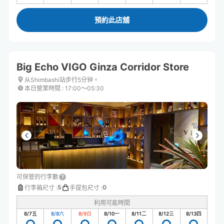
預約此店舖
Big Echo VIGO Ginza Corridor Store
从Shimbashi站步行5分钟。
本日營業時間
:
17:00〜05:30
可保管的行李數
5
0
行李箱尺寸
:
手提包尺寸
:
利用可能時間
8/7
五
8/8
六
8/9
日
8/10
一
8/11
二
8/12
三
8/13
四