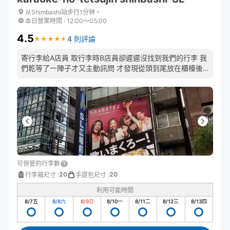
从Shimbashi站步行1分钟。
本日營業時間
:
12:00〜05:00
4.5
4 則評論
★
★
★
★
★
★
★
★
★
★
寄行李給A店員 取行李時B店員卻遲遲沒找到我們的行李 我
們乾等了一陣子才又主動訊問 才發現從頭到尾放在櫃檯後
面的包廂… 差點害我們來不及去搭乘汽船🙄
可保管的行李數
20
20
行李箱尺寸
:
手提包尺寸
:
利用可能時間
8/7
五
8/8
六
8/9
日
8/10
一
8/11
二
8/12
三
8/13
四