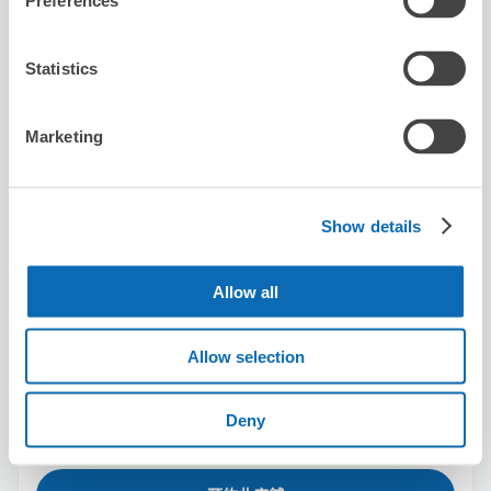
Preferences
从Shimbashi站步行3分钟。
本日營業時間
:
10:00〜16:00
5.0
Statistics
2 則評論
★
★
★
★
★
★
★
★
★
★
luggage storage space that doubles as a charming
cafe. the staff were friendly & efficient, the process was
Marketing
hassle free
Show details
Allow all
可保管的行李數
Allow selection
5
5
行李箱尺寸
:
手提包尺寸
:
利用可能時間
8/7
五
8/8
六
8/9
日
8/10
一
8/11
二
8/12
三
8/13
四
Deny