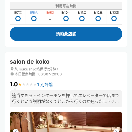
利用可能時間
8/7
五
8/8
六
8/9
日
8/10
一
8/11
二
8/12
三
8/13
四
預約此店舖
salon de koko
从Tsukijishijo站步行2分钟。
本日營業時間
:
06:00〜20:00
1.0
1 則評論
★
★
★
★
★
★
★
★
★
★
適当すぎる。インターホンを押してエレベーターで店まで
行くという説明がなくてどこから行くのか迷ったし、チェ
ックアウトの時にインターホンを押したら店の前に荷物を
放置されて終わりで、予約画面の確認も無かった。