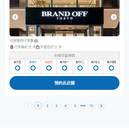
可保管的行李數
2
2
行李箱尺寸
:
手提包尺寸
:
利用可能時間
8/7
五
8/8
六
8/9
日
8/10
一
8/11
二
8/12
三
8/13
四
預約此店舖
1
2
3
4
5
15