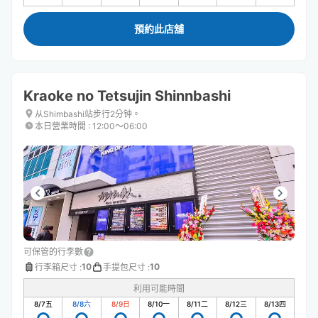
預約此店舖
Kraoke no Tetsujin Shinnbashi
从Shimbashi站步行2分钟。
本日營業時間
:
12:00〜06:00
可保管的行李數
10
10
行李箱尺寸
:
手提包尺寸
:
利用可能時間
8/7
五
8/8
六
8/9
日
8/10
一
8/11
二
8/12
三
8/13
四