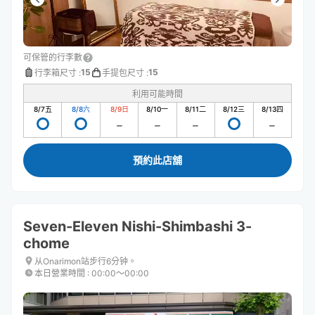
可保管的行李數
15
15
行李箱尺寸
:
手提包尺寸
:
利用可能時間
8/7
五
8/8
六
8/9
日
8/10
一
8/11
二
8/12
三
8/13
四
預約此店舖
Seven-Eleven Nishi-Shimbashi 3-
chome
从Onarimon站步行6分钟。
本日營業時間
:
00:00〜00:00