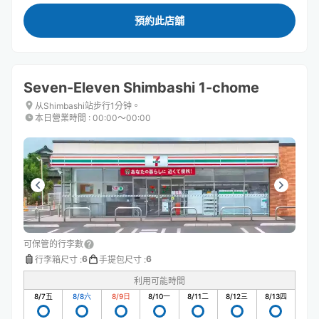
預約此店舖
Seven-Eleven Shimbashi 1-chome
从Shimbashi站步行1分钟。
本日營業時間
:
00:00〜00:00
可保管的行李數
6
6
行李箱尺寸
:
手提包尺寸
:
利用可能時間
8/7
五
8/8
六
8/9
日
8/10
一
8/11
二
8/12
三
8/13
四