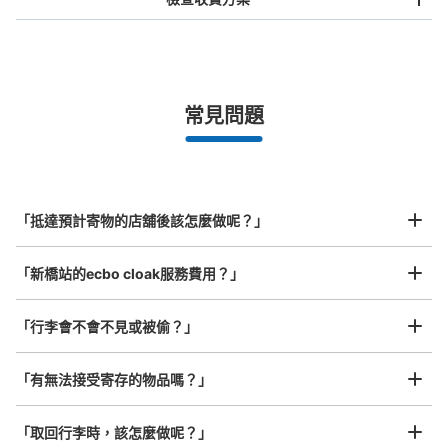
手提包尺寸
¥500
/
日
最長邊未滿45cm的行李（小型背包、手提包、手提行李
常見問題
等）
事先用手機預約

全國有1,000家以上合作店鋪
指定的日期和時間
新橋駅 汐留地下改札外コインロッカー
北起北海道，南至沖繩，以都市為中心，全國皆可使用此服務。
从田町駅站步行1分钟。
行李箱尺寸
本日營業時間
:
04:45
〜
00:58
¥800
「抵達預計寄物的店舖後該怎麼做呢？」
/
日
汐留地下改札でて銀座線へ乗り換える通路の途中
最長邊45cm以上的行李（行李箱、樂器、嬰兒車等）
「新橋站的ecbo cloak服務費用？」
「行李會不會不見或被偷？」
許多地點佳/條件優的店鋪
工作人員拍完行李照片後

「有無法接受寄存的物品嗎？」
我們與許多地點方便的車站內店舖以及24小時營業的店鋪合作。
即完成寄存手續
「取回行李時，該怎麼做呢？」