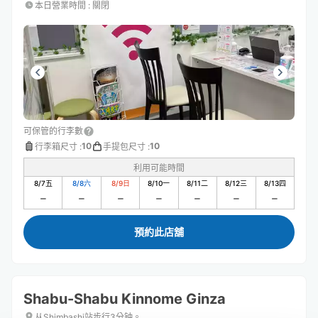
本日營業時間
:
關閉
可保管的行李數
10
10
行李箱尺寸
:
手提包尺寸
:
利用可能時間
8/7
五
8/8
六
8/9
日
8/10
一
8/11
二
8/12
三
8/13
四
預約此店舖
Shabu-Shabu Kinnome Ginza
从Shimbashi站步行3分钟。