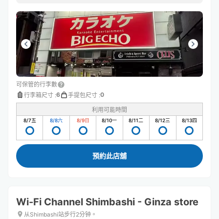
可保管的行李數
6
0
行李箱尺寸
:
手提包尺寸
:
利用可能時間
8/7
五
8/8
六
8/9
日
8/10
一
8/11
二
8/12
三
8/13
四
預約此店舖
Wi-Fi Channel Shimbashi - Ginza store
从Shimbashi站步行2分钟。