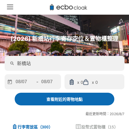
[2026] 新橋站行李寄存空位＆置物櫃整理
-
x 0
x 0
Navigate
Navigate
forward
backward
to
to
查看附近的寄物地點
interact
interact
with
with
最近更新時間：2026/8/7
the
the
calendar
calendar
行李寄放區
（
300
）
投幣式置物櫃
（
15
）
and
and