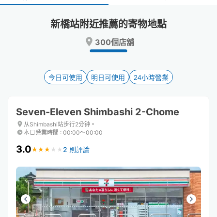
select
select
a
a
新橋站附近推薦的寄物地點
date.
date.
Press
Press
300個店舖
the
the
question
question
mark
mark
key
key
今日可使用
明日可使用
24小時營業
to
to
get
get
the
the
Seven-Eleven Shimbashi 2-Chome
keyboard
keyboard
shortcuts
shortcuts
从Shimbashi站步行2分钟。
本日營業時間
:
00:00〜00:00
for
for
changing
changing
3.0
2 則評論
★
★
★
★
★
★
★
★
★
★
dates.
dates.