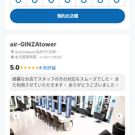
預約此店舖
air-GINZAtower
从Shimbashi站步行1分钟。
本日營業時間
:
11:00〜19:00
5.0
8 則評論
★
★
★
★
★
★
★
★
★
★
綺麗なお店でスタッフの方の対応もスムーズでした。 ま
た利用させていただきます。 ありがとうございました。