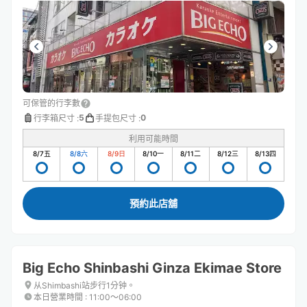
可保管的行李數
5
0
行李箱尺寸
:
手提包尺寸
:
利用可能時間
8/7
五
8/8
六
8/9
日
8/10
一
8/11
二
8/12
三
8/13
四
預約此店舖
Big Echo Shinbashi Ginza Ekimae Store
从Shimbashi站步行1分钟。
本日營業時間
:
11:00〜06:00