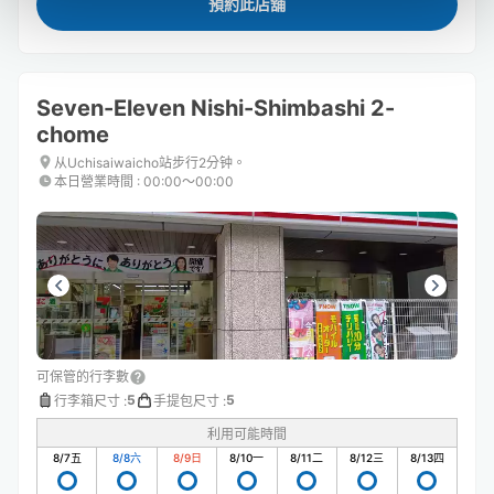
預約此店舖
Seven-Eleven Nishi-Shimbashi 2-
chome
从Uchisaiwaicho站步行2分钟。
本日營業時間
:
00:00〜00:00
可保管的行李數
5
5
行李箱尺寸
:
手提包尺寸
:
利用可能時間
8/7
五
8/8
六
8/9
日
8/10
一
8/11
二
8/12
三
8/13
四