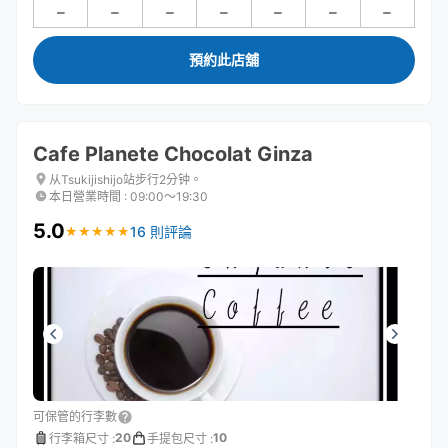
預約此店舖
Cafe Planete Chocolat Ginza
从Tsukijishijo站步行2分钟。
本日營業時間
:
09:00〜19:30
5.0
16 則評論
★
★
★
★
★
★
★
★
★
★
可保管的行李數
20
10
行李箱尺寸
:
手提包尺寸
: