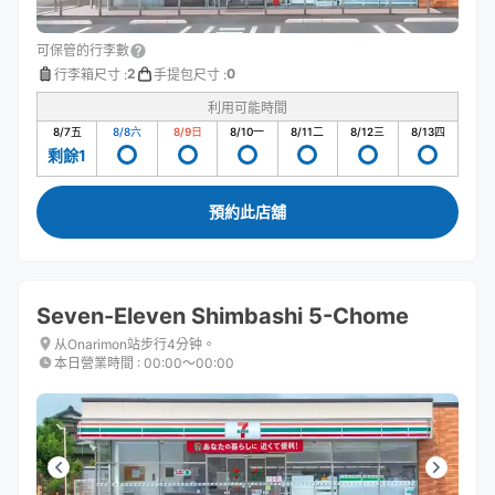
可保管的行李數
2
0
行李箱尺寸
:
手提包尺寸
:
利用可能時間
8/7
五
8/8
六
8/9
日
8/10
一
8/11
二
8/12
三
8/13
四
剩餘1
預約此店舖
Seven-Eleven Shimbashi 5-Chome
从Onarimon站步行4分钟。
本日營業時間
:
00:00〜00:00