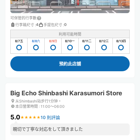
可保管的行李數
4
0
行李箱尺寸
:
手提包尺寸
:
利用可能時間
8/7
五
8/8
六
8/9
日
8/10
一
8/11
二
8/12
三
8/13
四
預約此店舖
Big Echo Shinbashi Karasumori Store
从Shimbashi站步行1分钟。
本日營業時間
:
11:00〜06:00
5.0
10 則評論
★
★
★
★
★
★
★
★
★
★
親切で丁寧な対応をして頂きました