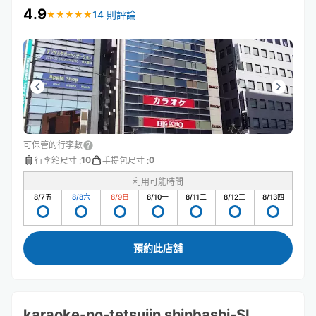
4.9
14 則評論
★
★
★
★
★
★
★
★
★
★
可保管的行李數
10
0
行李箱尺寸
:
手提包尺寸
:
利用可能時間
8/7
五
8/8
六
8/9
日
8/10
一
8/11
二
8/12
三
8/13
四
預約此店舖
karaoke-no-tetsujin shinbashi-SL