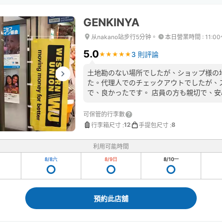
GENKINYA
从nakano站步行5分钟。
本日營業時間
:
11:0
5.0
3 則評論
★
★
★
★
★
★
★
★
★
★
土地勘のない場所でしたが、ショップ様の
た。代理人でのチェックアウトでしたが、
で、良かったです。 店員の方も親切で、
た利用したいです。ありがとうございまし
可保管的行李數
12
8
行李箱尺寸
:
手提包尺寸
:
利用可能時間
8/8
六
8/9
日
8/10
一
預約此店舖