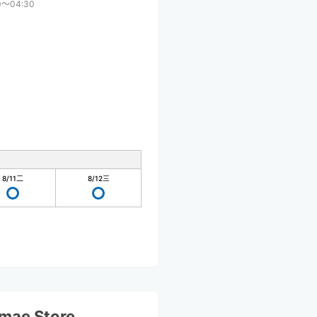
0〜04:30
8/11
二
8/12
三
mae Store