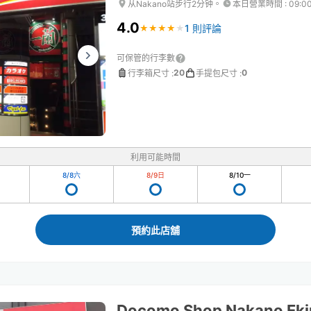
从Nakano站步行2分钟。
本日營業時間
:
09:0
4.0
1 則評論
★
★
★
★
★
★
★
★
★
★
可保管的行李數
20
0
行李箱尺寸
:
手提包尺寸
:
利用可能時間
8/8
六
8/9
日
8/10
一
預約此店舖
Docomo Shop Nakano Eki