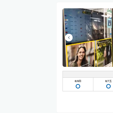
8/6
四
8/7
五