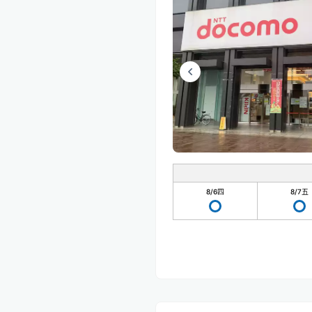
8/6
四
8/7
五