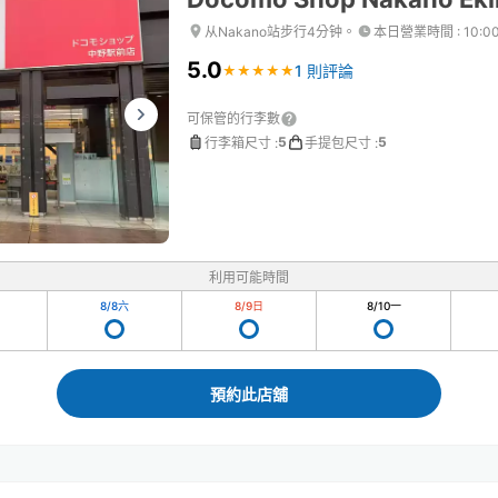
从Nakano站步行4分钟。
本日營業時間
:
10:0
5.0
1 則評論
★
★
★
★
★
★
★
★
★
★
可保管的行李數
5
5
行李箱尺寸
:
手提包尺寸
:
利用可能時間
8/8
六
8/9
日
8/10
一
預約此店舖