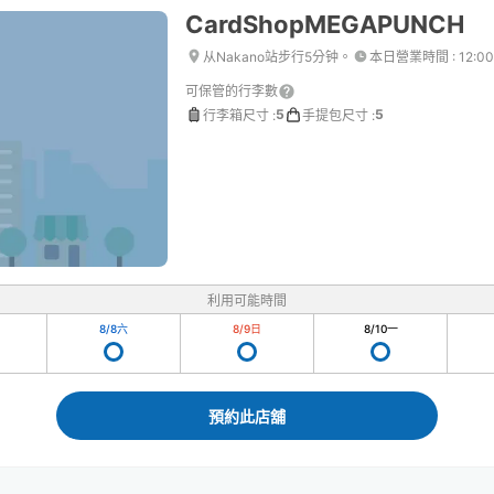
CardShopMEGAPUNCH
从Nakano站步行5分钟。
本日營業時間
:
12:0
可保管的行李數
5
5
行李箱尺寸
:
手提包尺寸
:
利用可能時間
8/8
六
8/9
日
8/10
一
預約此店舖