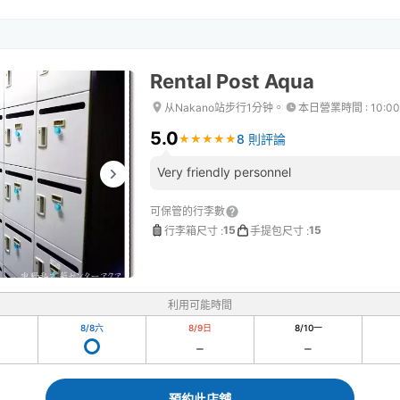
Rental Post Aqua
从Nakano站步行1分钟。
本日營業時間
:
10:0
5.0
8 則評論
★
★
★
★
★
★
★
★
★
★
Very friendly personnel
可保管的行李數
15
15
行李箱尺寸
:
手提包尺寸
:
利用可能時間
8/8
六
8/9
日
8/10
一
預約此店舖