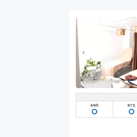
8/6
四
8/7
五