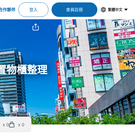
合作夥伴
登入
會員註冊
繁體中文
位＆置物櫃整理
x 0
x 0