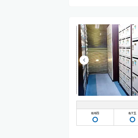
8/6
四
8/7
五