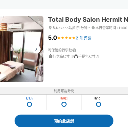
Total Body Salon Hermit 
从Nakano站步行1分钟。
本日營業時間
:
11:0
5.0
2 則評論
★
★
★
★
★
★
★
★
★
★
可保管的行李數
3
5
行李箱尺寸
:
手提包尺寸
:
利用可能時間
8/8
六
8/9
日
8/10
一
預約此店舖