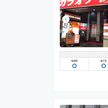
8/6
四
8/7
五