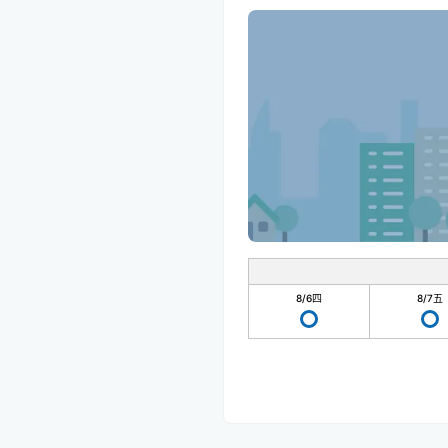
8/6
四
8/7
五