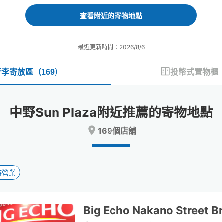
forward
backward
to
to
查看附近的寄物地點
interact
interact
with
with
the
the
最近更新時間：2026/8/6
calendar
calendar
and
and
select
select
行李寄放區
（
169
）
投幣式置物櫃
a
a
date.
date.
Press
Press
中野Sun Plaza附近推薦的寄物地點
the
the
question
question
169個店舖
mark
mark
key
key
to
to
get
get
the
the
時營業
keyboard
keyboard
shortcuts
shortcuts
for
for
Big Echo Nakano Street B
changing
changing
dates.
dates.