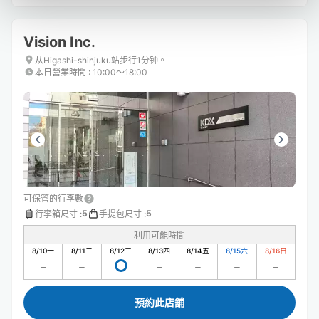
Vision Inc.
从Higashi-shinjuku站步行1分钟。
本日營業時間
:
10:00〜18:00
可保管的行李數
5
5
行李箱尺寸
:
手提包尺寸
:
利用可能時間
8/10
一
8/11
二
8/12
三
8/13
四
8/14
五
8/15
六
8/16
日
預約此店舖