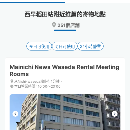
select
select
a
a
西早稻田站附近推薦的寄物地點
date.
date.
Press
Press
251個店舖
the
the
question
question
mark
mark
key
key
今日可使用
明日可使用
24小時營業
to
to
get
get
the
the
Mainichi News Waseda Rental Meeting
keyboard
keyboard
Rooms
shortcuts
shortcuts
for
for
从Nishi-waseda站步行1分钟。
changing
changing
本日營業時間
:
10:00〜20:00
dates.
dates.