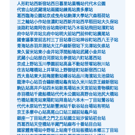
人形町站
西新宿站
西日暮里站
巢鴨站
代代木公園
代官山站
武藏境站
兩國站
練馬站
奧多摩站
葛西臨海公園站
京成曳舟站
駒澤大學站
穴森稻荷站
三之輪站
小作站
信濃町站
西新井站
西早稻田站
大久保站
淡路町站
南阿佐谷站
南砂町站
乃木坂站
飛田站
濱町站
府中站
平井站
北府中站
明大前站
門前仲町站
廣尾站
國會議事堂前
志村三丁目站
春日站
神谷町站
西八王子站
青海站
赤羽井淵站
大江戶線新宿站
下北澤站
矢県站
東久留米站
東小金井站
浮間船塢站
武藏小金井站
武藏小山站
部白河原站
北參道站
六町站
葛西站
京成上野站
玉川學園前站
高畠不動站
笹塚站
秋川站
住吉站
曙橋站
上井草站
上野御徒町站
新宿西口站
西大島站
東大前
梅屋敷站
幡谷站
品川海濱站
北池袋站
龍津中心站
百合鷗新橋站
龜有站
久米川站
京王線新宿站
駒込站
高井戶站
四木站
新馬場站
水天宮前站
青物橫町站
赤羽橋站
千歲船橋站
代代木公園站
高野台站
池尻大橋站
竹橋站
潮見站
東陽町站
拜島站
六本木一丁目站
鶯谷站
代代木原站
竹芝站
新豐洲站
千馱谷站
台場站
有明站
京王多摩中心站
高尾山口站
三越前站
龜戶站
銀座一丁目站
虎之門之丘站
國立站
汐留站
初台站
西葛西站
天空橋站
半藏門站
麻布十番站
目白站
國家體育場站
中野坂上站
南千住站
板橋站
本鄉三丁目站