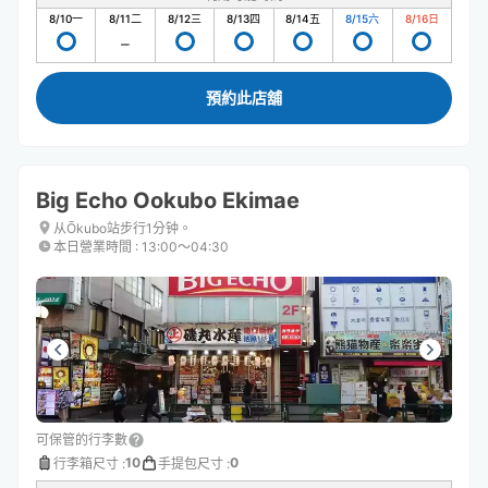
8/10
一
8/11
二
8/12
三
8/13
四
8/14
五
8/15
六
8/16
日
預約此店舖
Big Echo Ookubo Ekimae
从Ōkubo站步行1分钟。
本日營業時間
:
13:00〜04:30
可保管的行李數
10
0
行李箱尺寸
:
手提包尺寸
: