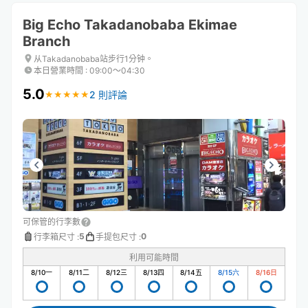
Big Echo Takadanobaba Ekimae
Branch
从Takadanobaba站步行1分钟。
本日營業時間
:
09:00〜04:30
5.0
2 則評論
★
★
★
★
★
★
★
★
★
★
可保管的行李數
5
0
行李箱尺寸
:
手提包尺寸
:
利用可能時間
8/10
一
8/11
二
8/12
三
8/13
四
8/14
五
8/15
六
8/16
日