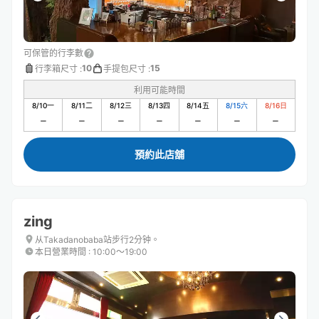
可保管的行李數
10
15
行李箱尺寸
:
手提包尺寸
:
利用可能時間
8/10
一
8/11
二
8/12
三
8/13
四
8/14
五
8/15
六
8/16
日
預約此店舖
zing
从Takadanobaba站步行2分钟。
本日營業時間
:
10:00〜19:00