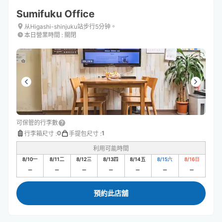
Sumifuku Office
从Higashi-shinjuku站步行5分钟。
本日營業時間
:
關閉
可保管的行李數
0
1
行李箱尺寸
:
手提包尺寸
:
利用可能時間
8/10
一
8/11
二
8/12
三
8/13
四
8/14
五
8/15
六
8/16
日
預約此店舖