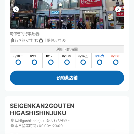
可保管的行李數
15
0
行李箱尺寸
:
手提包尺寸
:
利用可能時間
8/10
一
8/11
二
8/12
三
8/13
四
8/14
五
8/15
六
8/16
日
預約此店舖
SEIGENKAN2GOUTEN
HIGASHISHINJUKU
从Higashi-shinjuku站步行3分钟。
本日營業時間
:
09:00〜23:00