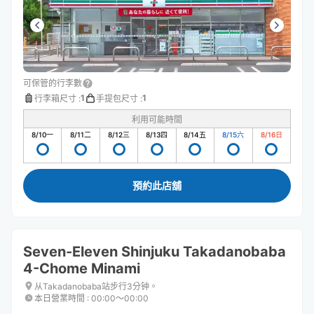
可保管的行李數
1
1
行李箱尺寸
:
手提包尺寸
:
利用可能時間
8/10
一
8/11
二
8/12
三
8/13
四
8/14
五
8/15
六
8/16
日
預約此店舖
Seven-Eleven Shinjuku Takadanobaba
4-Chome Minami
从Takadanobaba站步行3分钟。
本日營業時間
:
00:00〜00:00