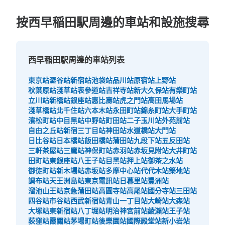
按西早稲田駅周邊的車站和設施搜尋
西早稲田駅周邊的車站列表
東京站
澀谷站
新宿站
池袋站
品川站
原宿站
上野站
秋葉原站
淺草站
表參道站
吉祥寺站
新大久保站
有樂町站
立川站
新橋站
銀座站
惠比壽站
虎之門站
高田馬場站
淺草橋站
北千住站
六本木站
永田町站
錦糸町站
大手町站
濱松町站
中目黑站
中野站
町田站
二子玉川站
外苑前站
自由之丘站
新宿三丁目站
神田站
水道橋站
大門站
日比谷站
日本橋站
飯田橋站
蒲田站
九段下站
五反田站
三軒茶屋站
三鷹站
神保町站
赤羽站
赤坂見附站
大井町站
田町站
東銀座站
八王子站
目黑站
押上站
御茶之水站
御徒町站
新木場站
赤坂站
多摩中心站
代代木站
築地站
調布站
天王洲島站
東京電訊站
日暮里站
豐洲站
溜池山王站
京急蒲田站
高圓寺站
高尾站
國分寺站
三田站
四谷站
市谷站
西武新宿站
青山一丁目站
大崎站
大森站
大塚站
東新宿站
八丁堀站
明治神宮前站
綾瀨站
王子站
荻窪站
霞關站
茅場町站
後樂園站
國際殿堂站
新小岩站