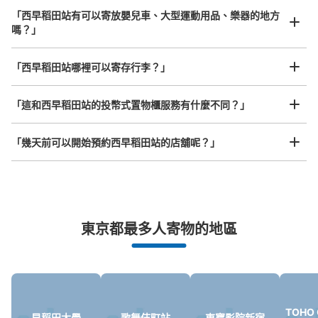
大的
:
2
/
¥700
中等的
:
5
/
¥500
小的
:
13
/
¥400
「西早稻田站有可以寄放嬰兒車、大型運動用品、樂器的地方
付款方式
嗎？」
現金, ICカード
任何尺寸的行李都OK
查看此投幣式儲物櫃的位置
「西早稻田站哪裡可以寄存行李？」
放下行李，愉快度過一整天！
樂器、嬰兒車、腳踏車等，只要是1個人能搬運的行李尺寸就OK
「這和西早稻田站的投幣式置物櫃服務有什麼不同？」
「幾天前可以開始預約西早稻田站的店舖呢？」
突發狀況下的安心理賠
東京都最多人寄物的地區
發生行李破損、被偷等狀況時安心有保障
TOHO 
早稻田大學
歌舞伎町站
東寶影院新宿