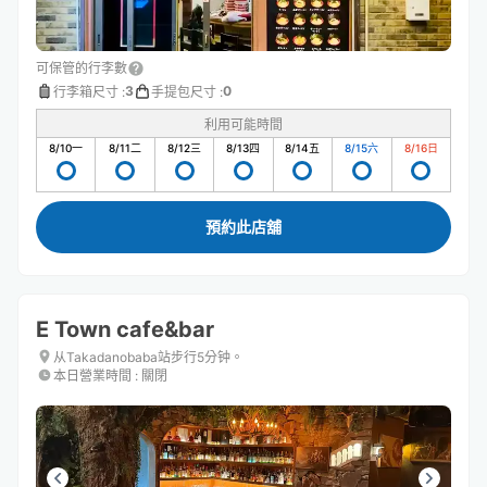
可保管的行李數
3
0
行李箱尺寸
:
手提包尺寸
:
利用可能時間
8/10
一
8/11
二
8/12
三
8/13
四
8/14
五
8/15
六
8/16
日
預約此店舖
E Town cafe&bar
从Takadanobaba站步行5分钟。
本日營業時間
:
關閉