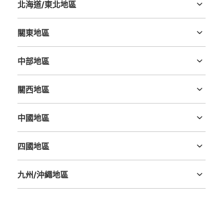
北海道/東北地區
北海道
青森縣
岩手縣
宮城縣
秋田縣
山形縣
福島縣
關東地區
茨城縣
栃木縣
群馬縣
埼玉縣
千葉縣
東京都
神奈川縣
中部地區
新潟縣
富山縣
石川縣
福井縣
山梨縣
長野縣
岐阜縣
静岡縣
愛知縣
關西地區
三重縣
滋賀縣
京都府
大阪府
兵庫縣
奈良縣
和歌山縣
中國地區
鳥取縣
島根縣
岡山縣
廣島縣
山口縣
四國地區
德島縣
香川縣
愛媛縣
高知縣
九州/沖繩地區
福岡縣
佐賀縣
長崎縣
熊本縣
大分縣
宮崎縣
鹿児島縣
沖縄縣