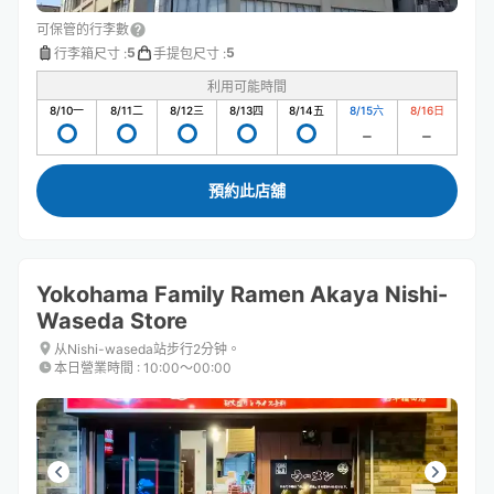
可保管的行李數
5
5
行李箱尺寸
:
手提包尺寸
:
利用可能時間
8/10
一
8/11
二
8/12
三
8/13
四
8/14
五
8/15
六
8/16
日
預約此店舖
Yokohama Family Ramen Akaya Nishi-
Waseda Store
从Nishi-waseda站步行2分钟。
本日營業時間
:
10:00〜00:00