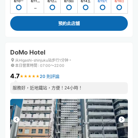
8/10
一
8/11
二
8/12
三
8/13
四
8/14
五
8/15
六
8/16
日
預約此店舖
DoMo Hotel
从Higashi-shinjuku站步行1分钟。
本日營業時間
:
07:00〜22:00
4.7
20 則評論
★
★
★
★
★
★
★
★
★
★
服務好，近地鐵站，方便！24小時！