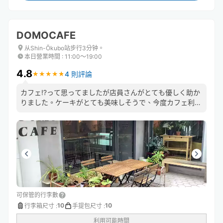
DOMOCAFE
从Shin-Ōkubo站步行3分钟。
本日營業時間
:
11:00〜19:00
4.8
4 則評論
★
★
★
★
★
★
★
★
★
★
カフェ⁉️って思ってましたが店員さんがとても優しく助か
りました。ケーキがとても美味しそうで、今度カフェ利用
したいです🍰
可保管的行李數
10
10
行李箱尺寸
:
手提包尺寸
:
利用可能時間