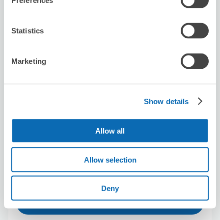
Preferences
Ajito of SCRAP Higashi Shinjuku
GUNKAN
Statistics
从Higashi-shinjuku站步行5分钟。
本日營業時間
:
關閉
Marketing
Show details
Allow all
可保管的行李數
0
2
行李箱尺寸
:
手提包尺寸
:
利用可能時間
Allow selection
8/10
一
8/11
二
8/12
三
8/13
四
8/14
五
8/15
六
8/16
日
Deny
預約此店舖