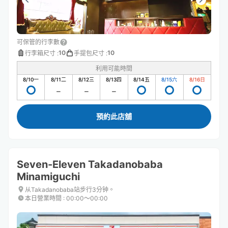
可保管的行李數
10
10
行李箱尺寸
:
手提包尺寸
:
利用可能時間
8/10
一
8/11
二
8/12
三
8/13
四
8/14
五
8/15
六
8/16
日
預約此店舖
Seven-Eleven Takadanobaba
Minamiguchi
从Takadanobaba站步行3分钟。
本日營業時間
:
00:00〜00:00