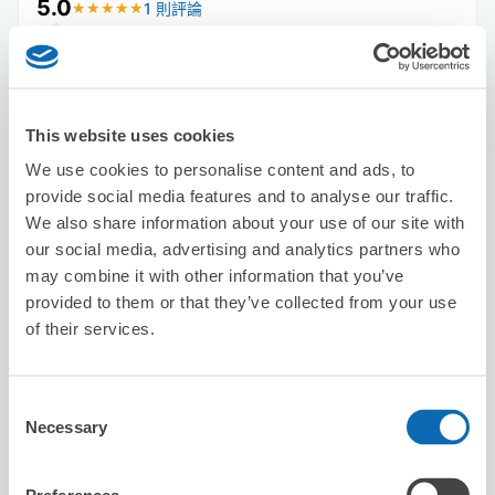
5.0
1 則評論
★
★
★
★
★
★
★
★
★
★
Very helpful and kind!
This website uses cookies
We use cookies to personalise content and ads, to
provide social media features and to analyse our traffic.
We also share information about your use of our site with
our social media, advertising and analytics partners who
可保管的行李數
may combine it with other information that you’ve
20
20
行李箱尺寸
:
手提包尺寸
:
provided to them or that they’ve collected from your use
利用可能時間
of their services.
8/10
一
8/11
二
8/12
三
8/13
四
8/14
五
8/15
六
8/16
日
Consent
預約此店舖
Necessary
Selection