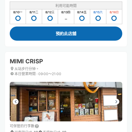
利用可能時間
8/10
一
8/11
二
8/12
三
8/13
四
8/14
五
8/15
六
8/16
日
預約此店舖
MIMI CRISP
从站步行分钟。
本日營業時間
:
09:00〜21:00
可保管的行李數