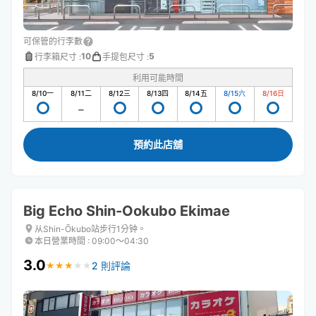
可保管的行李數
10
5
行李箱尺寸
:
手提包尺寸
:
利用可能時間
8/10
一
8/11
二
8/12
三
8/13
四
8/14
五
8/15
六
8/16
日
預約此店舖
Big Echo Shin-Ookubo Ekimae
从Shin-Ōkubo站步行1分钟。
本日營業時間
:
09:00〜04:30
3.0
2 則評論
★
★
★
★
★
★
★
★
★
★