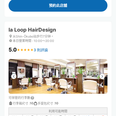
預約此店舖
la Loop HairDesign
从Shin-Ōkubo站步行7分钟。
本日營業時間
:
10:00〜20:00
5.0
3 則評論
★
★
★
★
★
★
★
★
★
★
可保管的行李數
10
10
行李箱尺寸
:
手提包尺寸
:
利用可能時間