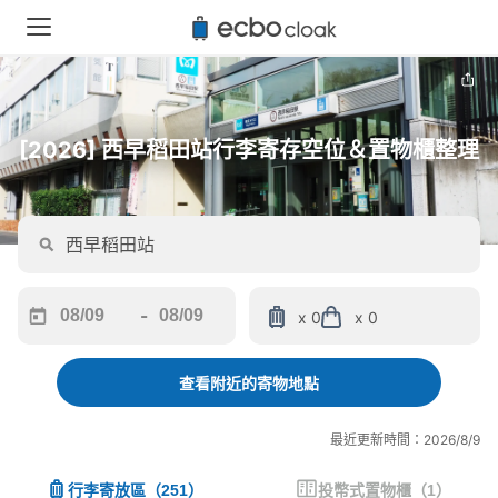
[2026] 西早稻田站行李寄存空位＆置物櫃整理
-
x 0
x 0
Navigate
Navigate
forward
backward
to
to
查看附近的寄物地點
interact
interact
with
with
最近更新時間：2026/8/9
the
the
calendar
calendar
行李寄放區
（
251
）
投幣式置物櫃
（
1
）
and
and