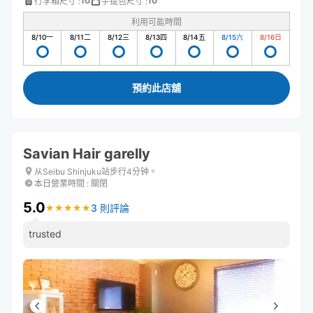
10
10
行李箱尺寸
:
手提包尺寸
:
利用可能時間
8/10
一
8/11
二
8/12
三
8/13
四
8/14
五
8/15
六
8/16
日
預約此店舖
Savian Hair garelly
从Seibu Shinjuku站步行4分钟。
本日營業時間
:
關閉
5.0
3 則評論
★
★
★
★
★
★
★
★
★
★
trusted