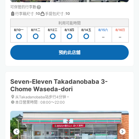
可保管的行李數
10
10
行李箱尺寸
:
手提包尺寸
:
利用可能時間
8/10
一
8/11
二
8/12
三
8/13
四
8/14
五
8/15
六
8/16
日
預約此店舖
Seven-Eleven Takadanobaba 3-
Chome Waseda-dori
从Takadanobaba站步行4分钟。
本日營業時間
:
08:00〜22:00