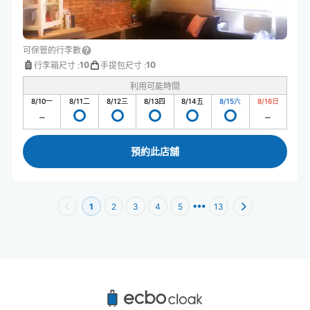
可保管的行李數
10
10
行李箱尺寸
:
手提包尺寸
:
利用可能時間
8/10
一
8/11
二
8/12
三
8/13
四
8/14
五
8/15
六
8/16
日
預約此店舖
1
2
3
4
5
13
西早稻田站附近推薦的寄物櫃