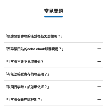
¥500
/
日
最長邊未滿45cm的行李（小型背包、手提包、手提行李
常見問題
等）
事先用手機預約

全國有1,000家以上合作店鋪
指定的日期和時間
東京メトロ西早稲田駅改札外コインロッカ
北起北海道，南至沖繩，以都市為中心，全國皆可使用此服務。
ー
行李箱尺寸
¥800
从東京メトロ副都心線西早稲田駅站步行0分钟。
「抵達預計寄物的店舖後該怎麼做呢？」
/
日
本日營業時間
:
05:00
〜
23:59
最長邊45cm以上的行李（行李箱、樂器、嬰兒車等）
2番出口付近にあります。隣りには証明写真機・自動販売
「西早稻田站的ecbo cloak服務費用？」
機・セブン銀行ATMがあります。
「行李會不會不見或被偷？」
許多地點佳/條件優的店鋪
工作人員拍完行李照片後

「有無法接受寄存的物品嗎？」
我們與許多地點方便的車站內店舖以及24小時營業的店鋪合作。
即完成寄存手續
「取回行李時，該怎麼做呢？」
「行李會保管在哪裡呢？」
可保管的行李數