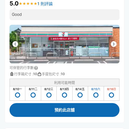
5.0
1 則評論
★
★
★
★
★
★
★
★
★
★
Good
可保管的行李數
10
10
行李箱尺寸
:
手提包尺寸
:
利用可能時間
8/10
一
8/11
二
8/12
三
8/13
四
8/14
五
8/15
六
8/16
日
預約此店舖