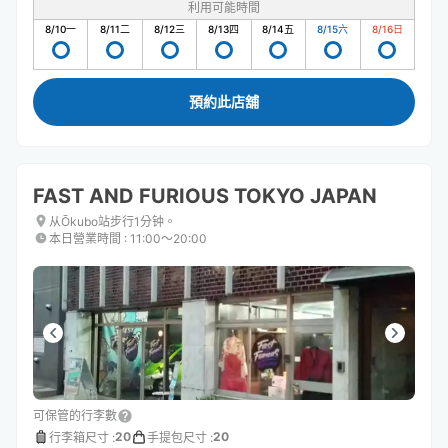
利用可能時間
8/10
一
8/11
二
8/12
三
8/13
四
8/14
五
8/15
六
8/16
日
預約此店舖
FAST AND FURIOUS TOKYO JAPAN
从Ōkubo站步行1分钟。
本日營業時間
:
11:00〜20:00
可保管的行李數
20
20
行李箱尺寸
:
手提包尺寸
: