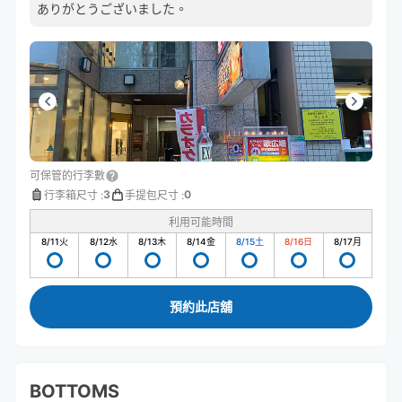
ありがとうございました。
可保管的行李數
3
0
行李箱尺寸
:
手提包尺寸
:
利用可能時間
8/11
火
8/12
水
8/13
木
8/14
金
8/15
土
8/16
日
8/17
月
預約此店舖
BOTTOMS