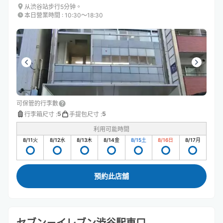
从渋谷站步行5分钟。
本日營業時間
:
10:30〜18:30
可保管的行李數
5
5
行李箱尺寸
:
手提包尺寸
:
利用可能時間
8/11
火
8/12
水
8/13
木
8/14
金
8/15
土
8/16
日
8/17
月
預約此店舖