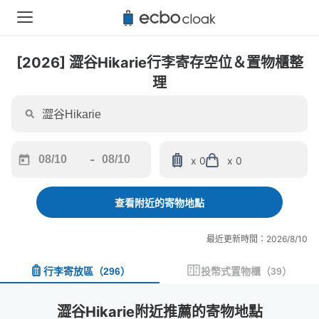
[2026] 澀谷Hikarie行李寄存空位＆置物櫃整
理
-
x 0
x 0
Navigate
Navigate
forward
backward
to
to
查看附近的寄物地點
interact
interact
with
with
最近更新時間：2026/8/10
the
the
calendar
calendar
行李寄放區
（
296
）
投幣式置物櫃
（
39
）
and
and
select
select
a
a
澀谷Hikarie附近推薦的寄物地點
date.
date.