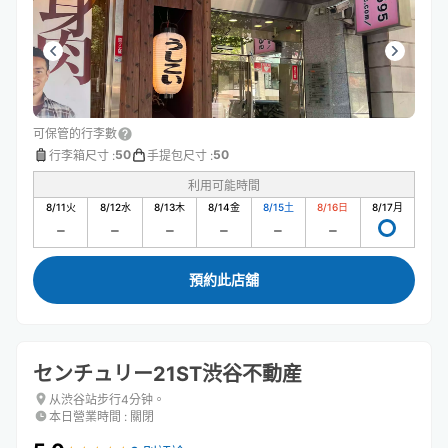
可保管的行李數
50
50
行李箱尺寸
:
手提包尺寸
:
利用可能時間
8/11
火
8/12
水
8/13
木
8/14
金
8/15
土
8/16
日
8/17
月
預約此店舖
センチュリー21ST渋谷不動産
从渋谷站步行4分钟。
本日營業時間
:
關閉