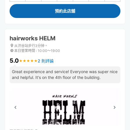
預約此店舖
hairworks HELM
从渋谷站步行3分钟。
本日營業時間
:
10:00〜19:00
5.0
2 則評論
★
★
★
★
★
★
★
★
★
★
Great experience and service! Everyone was super nice
and helpful. It's on the 4th floor of the building.