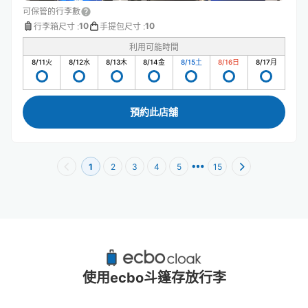
可保管的行李數
10
10
行李箱尺寸
:
手提包尺寸
:
利用可能時間
8/11
火
8/12
水
8/13
木
8/14
金
8/15
土
8/16
日
8/17
月
預約此店舖
1
2
3
4
5
15
澀谷Hikarie附近推薦的寄物櫃
39個投幣式置物櫃
使用ecbo斗篷存放行李