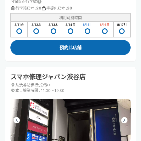
可保管的行李數
20
20
行李箱尺寸
:
手提包尺寸
:
利用可能時間
8/11
火
8/12
水
8/13
木
8/14
金
8/15
土
8/16
日
8/17
月
預約此店舖
スマホ修理ジャパン渋谷店
从渋谷站步行5分钟。
本日營業時間
:
11:00〜19:30