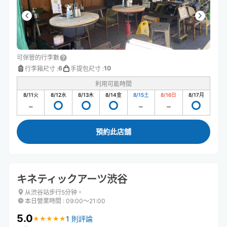
可保管的行李數
6
10
行李箱尺寸
:
手提包尺寸
:
利用可能時間
8/11
火
8/12
水
8/13
木
8/14
金
8/15
土
8/16
日
8/17
月
預約此店舖
キネティックアーツ渋谷
从渋谷站步行5分钟。
本日營業時間
:
09:00〜21:00
5.0
1 則評論
★
★
★
★
★
★
★
★
★
★