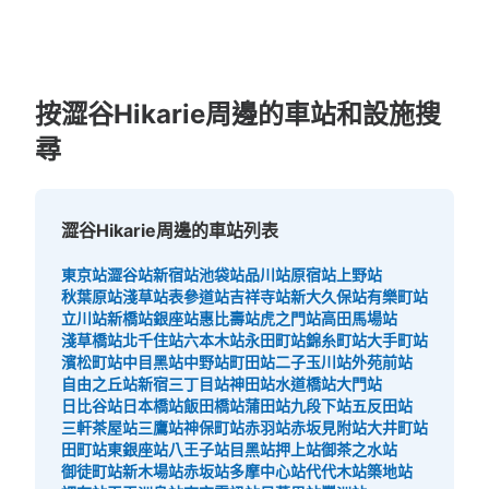
按澀谷Hikarie周邊的車站和設施搜
尋
可保管的行李數
大的
:
8
/
¥500
中等的
:
18
/
¥400
付款方式
現金, ICカード
澀谷Hikarie周邊的車站列表
查看此投幣式儲物櫃的位置
東京站
澀谷站
新宿站
池袋站
品川站
原宿站
上野站
秋葉原站
淺草站
表參道站
吉祥寺站
新大久保站
有樂町站
立川站
新橋站
銀座站
惠比壽站
虎之門站
高田馬場站
淺草橋站
北千住站
六本木站
永田町站
錦糸町站
大手町站
東急線渋谷駅地下3階コインロッカーL
濱松町站
中目黑站
中野站
町田站
二子玉川站
外苑前站
自由之丘站
新宿三丁目站
神田站
水道橋站
大門站
从東急渋谷駅站步行0分钟。
日比谷站
日本橋站
飯田橋站
蒲田站
九段下站
五反田站
本日營業時間
:
05:00
〜
23:59
三軒茶屋站
三鷹站
神保町站
赤羽站
赤坂見附站
大井町站
東急東横線渋谷駅の渋谷ヒカリエ2改札から右手に進むと
田町站
東銀座站
八王子站
目黑站
押上站
御茶之水站
東横線・副都心線の路線図の看板があり、その裏にコイン
御徒町站
新木場站
赤坂站
多摩中心站
代代木站
築地站