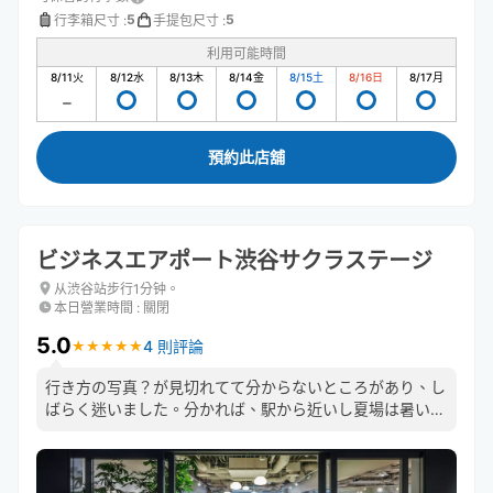
5
5
行李箱尺寸
:
手提包尺寸
:
利用可能時間
8/11
火
8/12
水
8/13
木
8/14
金
8/15
土
8/16
日
8/17
月
預約此店舖
ビジネスエアポート渋谷サクラステージ
从渋谷站步行1分钟。
本日營業時間
:
關閉
5.0
4 則評論
★
★
★
★
★
★
★
★
★
★
行き方の写真？が見切れてて分からないところがあり、し
ばらく迷いました。分かれば、駅から近いし夏場は暑い外
を歩くことがあまりなくて良いです。スタッフの方も丁寧
な対応でした。