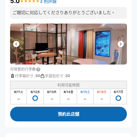
5.0
3 則評論
★
★
★
★
★
★
★
★
★
★
ご親切に対応してくださりありがとうございました。
可保管的行李數
30
30
行李箱尺寸
:
手提包尺寸
:
利用可能時間
8/11
火
8/12
水
8/13
木
8/14
金
8/15
土
8/16
日
8/17
月
預約此店舖