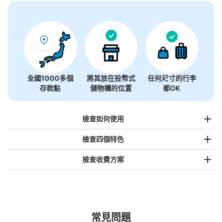
全國1000多個
將其放在投幣式
任何尺寸的行李
存款點
儲物櫃的位置
都OK
檢查如何使用
檢查四個特色
檢查收費方案
手提包尺寸
¥500
/
日
最長邊未滿45cm的行李（小型背包、手提包、手提行李
常見問題
等）