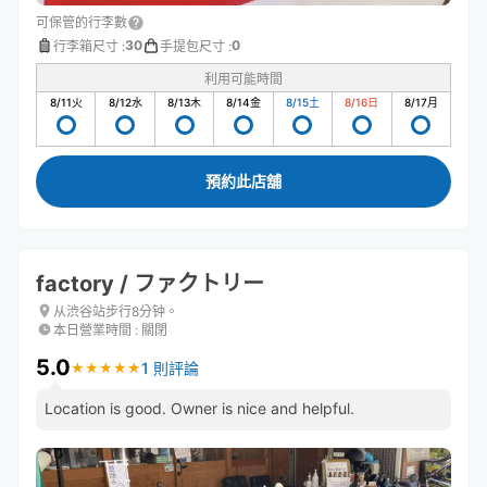
可保管的行李數
30
0
行李箱尺寸
:
手提包尺寸
:
利用可能時間
8/11
火
8/12
水
8/13
木
8/14
金
8/15
土
8/16
日
8/17
月
預約此店舖
factory / ファクトリー
从渋谷站步行8分钟。
本日營業時間
:
關閉
5.0
1 則評論
★
★
★
★
★
★
★
★
★
★
Location is good. Owner is nice and helpful.