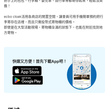
把手上的包包、行李箱、嬰兒車、自行車等都寄存起來，輕鬆沒負
可保管的行李數
擔！

大的
:
2
/
¥500
中等的
:
3
/
¥400
小的
:
10
/
¥200
付款方式
現金
ecbo cloak活用各商店的閒置空間，讓會員可用手機簡單預約把行
李寄存在店裡，而且只需投幣式寄物櫃的價格。

查看此投幣式儲物櫃的位置
即使是在大型活動現場，寄物櫃全滿的狀態下，也能在附近找到地
方寄物。
渋谷ヒカリエ2階コインロッカー
从東京メトロ銀座線渋谷駅站步行3分钟。
本日營業時間
:
07:00
〜
23:45
快速又方便！首先下載App吧！
渋谷ヒカリエのスカイロビー2階のエレベーターホールに
あります。