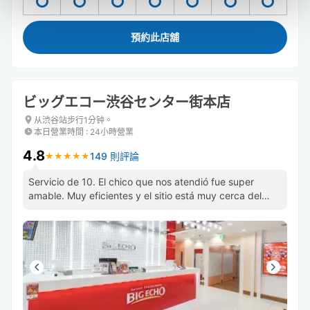
預約此店舖
ビッグエコー渋谷センター街本店
从渋谷站步行1分钟。
本日營業時間
:
24小時營業
4.8
149 則評論
★
★
★
★
★
★
★
★
★
★
Servicio de 10. El chico que nos atendió fue super
amable. Muy eficientes y el sitio está muy cerca del
cruce de shibuya