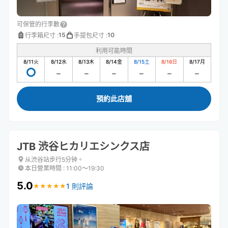
可保管的行李數
15
10
行李箱尺寸
:
手提包尺寸
:
利用可能時間
8/11
火
8/12
水
8/13
木
8/14
金
8/15
土
8/16
日
8/17
月
預約此店舖
JTB 渋谷ヒカリエシンクス店
从渋谷站步行5分钟。
本日營業時間
:
11:00〜19:30
5.0
1 則評論
★
★
★
★
★
★
★
★
★
★