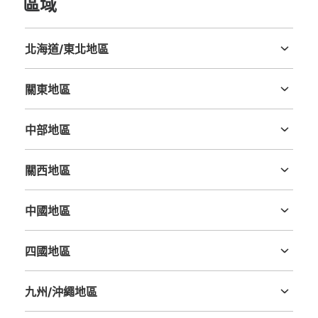
區域
北海道/東北地區
可保管的行李數
北海道
青森縣
岩手縣
宮城縣
秋田縣
山形縣
福島縣
大的
:
4
/
¥500
中等的
:
3
/
¥400
付款方式
關東地區
現金
茨城縣
栃木縣
群馬縣
埼玉縣
千葉縣
東京都
神奈川縣
查看此投幣式儲物櫃的位置
中部地區
新潟縣
富山縣
石川縣
福井縣
山梨縣
長野縣
岐阜縣
静岡縣
愛知縣
關西地區
渋谷ヒカリエ11階コインロッカー
三重縣
滋賀縣
京都府
大阪府
兵庫縣
奈良縣
和歌山縣
从東京メトロ銀座線渋谷駅站步行5分钟。
中國地區
本日營業時間
:
07:00
〜
23:45
鳥取縣
島根縣
岡山縣
廣島縣
山口縣
エレベーターホール付近にあるLAWSONの奥、ヒカリエ
四國地區
カンファレンス（貸会議室）へ向かう通路にあります。
德島縣
香川縣
愛媛縣
高知縣
九州/沖繩地區
福岡縣
佐賀縣
長崎縣
熊本縣
大分縣
宮崎縣
鹿児島縣
沖縄縣