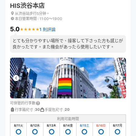
HIS渋谷本店
从渋谷站步行5分钟。
本日營業時間
:
11:00〜19:00
5.0
1 則評論
★
★
★
★
★
★
★
★
★
★
とても分かりやすい場所で、接客して下さった方も感じが
良かったです。また機会があったら使用したいです。
可保管的行李數
30
20
行李箱尺寸
:
手提包尺寸
:
利用可能時間
8/11
火
8/12
水
8/13
木
8/14
金
8/15
土
8/16
日
8/17
月