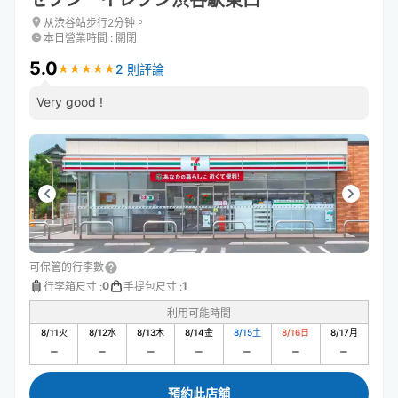
セブン－イレブン渋谷駅東口
从渋谷站步行2分钟。
本日營業時間
:
關閉
5.0
2 則評論
★
★
★
★
★
★
★
★
★
★
Very good !
可保管的行李數
0
1
行李箱尺寸
:
手提包尺寸
:
利用可能時間
8/11
火
8/12
水
8/13
木
8/14
金
8/15
土
8/16
日
8/17
月
預約此店舖