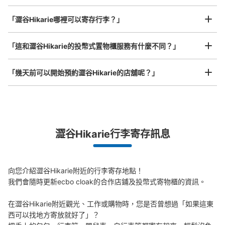
任何尺寸的行李都OK
查看此投幣式儲物櫃的位置
「澀谷Hikarie哪裡可以寄存行李？」
放下行李，愉快度過一整天！
樂器、嬰兒車、腳踏車等，只要是1個人能搬運的行李尺寸就OK
「這和澀谷Hikarie的投幣式置物櫃服務有什麼不同？」
渋谷ヒカリエ11階コインロッカー
「幾天前可以開始預約澀谷Hikarie的店舖呢？」
从東京メトロ銀座線渋谷駅站步行5分钟。
本日營業時間
:
07:00
〜
23:45
渋谷ヒカリエの11階にあります。コインロッカーの入口手
前には渋谷の街のジオラマが展示されています。
突發狀況下的安心理賠
澀谷Hikarie行李寄存訊息
發生行李破損、被偷等狀況時安心有保障
向您介紹澀谷Hikarie附近的行李寄存地點！

我們會隨時更新ecbo cloak的合作店鋪及投幣式寄物櫃的資訊。

在澀谷Hikarie附近觀光、工作或購物時，您是否曾想過「如果這東
西可以找地方寄放就好了」？
