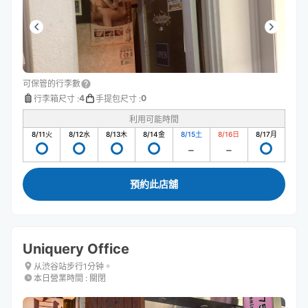
可保管的行李數
4
0
行李箱尺寸
:
手提包尺寸
:
利用可能時間
8/11
火
8/12
水
8/13
木
8/14
金
8/15
土
8/16
日
8/17
月
預約此店舖
Uniquery Office
从渋谷站步行1分钟。
本日營業時間
:
關閉