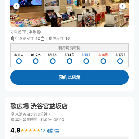
可保管的行李數
12
16
行李箱尺寸
:
手提包尺寸
:
利用可能時間
8/11
火
8/12
水
8/13
木
8/14
金
8/15
土
8/16
日
8/17
月
預約此店舖
歌広場 渋谷宮益坂店
从渋谷站步行3分钟。
本日營業時間
:
11:00〜05:00
4.9
17 則評論
★
★
★
★
★
★
★
★
★
★