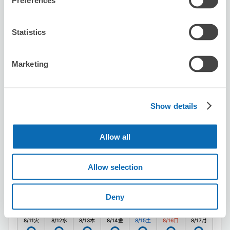
Preferences
シブヤサン
从渋谷站步行1分钟。
Statistics
本日營業時間
:
10:00〜19:30
5.0
24 則評論
★
★
★
★
★
★
★
★
★
★
Marketing
スタッフのお姉さんが笑顔で感じよく対応してくれまし
た！外国の観光客向けでしょうが、近場のスポット案内図
もあって参考になります。
Show details
Allow all
Allow selection
可保管的行李數
20
20
行李箱尺寸
:
手提包尺寸
:
Deny
利用可能時間
8/11
火
8/12
水
8/13
木
8/14
金
8/15
土
8/16
日
8/17
月