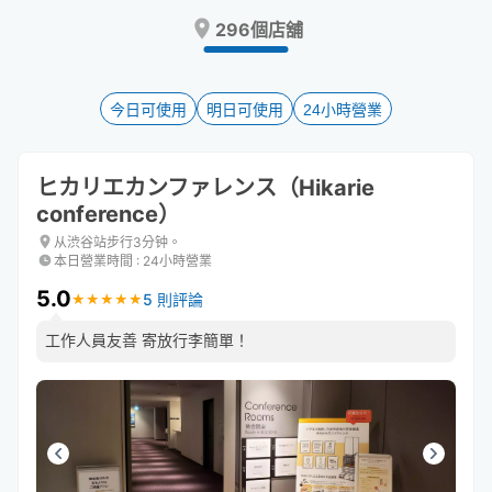
Press
Press
296個店舖
the
the
question
question
mark
mark
key
key
今日可使用
明日可使用
24小時營業
to
to
get
get
the
the
ヒカリエカンファレンス（Hikarie
keyboard
keyboard
conference）
shortcuts
shortcuts
for
for
从渋谷站步行3分钟。
changing
changing
本日營業時間
:
24小時營業
dates.
dates.
5.0
5 則評論
★
★
★
★
★
★
★
★
★
★
工作人員友善 寄放行李簡單！