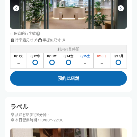
可保管的行李數
6
6
行李箱尺寸
:
手提包尺寸
:
利用可能時間
8/11
火
8/12
水
8/13
木
8/14
金
8/15
土
8/16
日
8/17
月
預約此店舖
ラベル
从渋谷站步行5分钟。
本日營業時間
:
10:00〜22:00