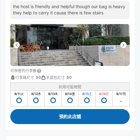
the host is friendly and helpful though our bag is heavy
they help to carry it cause there is few stairs
可保管的行李數
50
50
行李箱尺寸
:
手提包尺寸
:
利用可能時間
8/11
火
8/12
水
8/13
木
8/14
金
8/15
土
8/16
日
8/17
月
預約此店舖