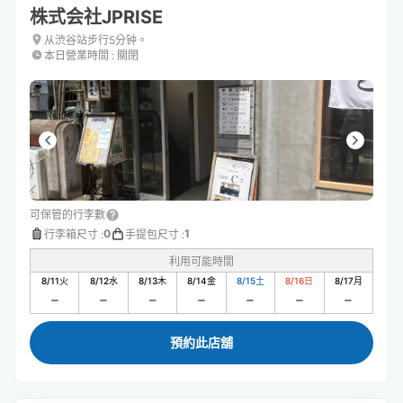
株式会社JPRISE
从渋谷站步行5分钟。
本日營業時間
:
關閉
可保管的行李數
0
1
行李箱尺寸
:
手提包尺寸
:
利用可能時間
8/11
火
8/12
水
8/13
木
8/14
金
8/15
土
8/16
日
8/17
月
預約此店舖