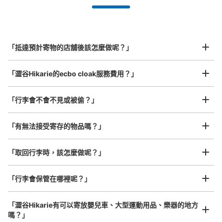
事先用手機預約

全國有1,000家以上合作店鋪
指定的日期和時間
渋谷ヒカリエ地下3階コインロッカー
北起北海道，南至沖繩，以都市為中心，全國皆可使用此服務。
从東京メトロ銀座線渋谷駅站步行4分钟。
行李箱尺寸
本日營業時間
:
10:00
〜
21:00
¥800
「抵達預計寄物的店舖後該怎麼做呢？」
/
日
渋谷ヒカリエ地下3階のエレベーターホールにあります。
大・中・小サイズのロッカーの他に、冷蔵用コインロッカ
最長邊45cm以上的行李（行李箱、樂器、嬰兒車等）
「澀谷Hikarie的ecbo cloak服務費用？」
ーが8か所あります（サイズは小サイズと同じで料金は
300円）。
「行李會不會不見或被偷？」
許多地點佳/條件優的店鋪
工作人員拍完行李照片後

「有無法接受寄存的物品嗎？」
我們與許多地點方便的車站內店舖以及24小時營業的店鋪合作。
即完成寄存手續
「取回行李時，該怎麼做呢？」
「行李會保管在哪裡呢？」
可保管的行李數
大的
:
4
/
¥500
中等的
:
32
/
¥300
小的
:
30
/
¥200
「澀谷Hikarie有可以寄放嬰兒車、大型運動用品、樂器的地方
付款方式
嗎？」
現金, ICカード