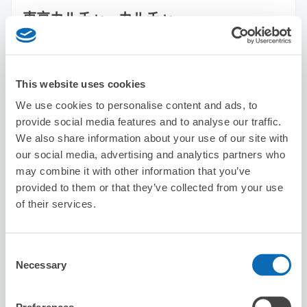
東京カルチャーカルチャー
从渋谷站步行5分钟。
本日營業時間
:
關閉
This website uses cookies
We use cookies to personalise content and ads, to
provide social media features and to analyse our traffic.
We also share information about your use of our site with
our social media, advertising and analytics partners who
可保管的行李數
may combine it with other information that you’ve
50
50
行李箱尺寸
:
手提包尺寸
:
provided to them or that they’ve collected from your use
of their services.
利用可能時間
8/11
火
8/12
水
8/13
木
8/14
金
8/15
土
8/16
日
8/17
月
Consent
Necessary
預約此店舖
Selection