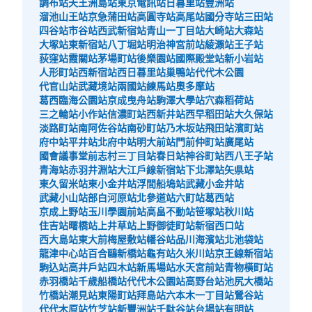
ロッカーがあります。改札からは看板で死角になっている
調布站
天王洲島站
東京電訊站
日暮里站
豐洲站
ので、コインロッカーは見えません。コインロッカーのサ
溜池山王站
京急蒲田站
高圓寺站
高尾站
國分寺站
三田站
イズは大・中・小のほかに、小の半分弱のサイズのものが
四谷站
市谷站
西武新宿站
青山一丁目站
大崎站
大森站
5か所あります（300円）。
大塚站
東新宿站
八丁堀站
明治神宮前站
綾瀨站
王子站
荻窪站
霞關站
茅場町站
後樂園站
國際殿堂站
新小岩站
人形町站
西新宿站
西日暮里站
巢鴨站
代代木公園
代官山站
武藏境站
兩國站
練馬站
奧多摩站
葛西臨海公園站
京成曳舟站
駒澤大學站
穴森稻荷站
三之輪站
小作站
信濃町站
西新井站
西早稻田站
大久保站
淡路町站
南阿佐谷站
南砂町站
乃木坂站
飛田站
濱町站
府中站
平井站
北府中站
明大前站
門前仲町站
廣尾站
國會議事堂前
志村三丁目站
春日站
神谷町站
西八王子站
可保管的行李數
青海站
赤羽井淵站
大江戶線新宿站
下北澤站
矢県站
大的
:
3
/
¥900
中等的
:
3
/
¥600
小的
:
4
/
¥500
東久留米站
東小金井站
浮間船塢站
武藏小金井站
付款方式
武藏小山站
部白河原站
北參道站
六町站
葛西站
現金, ICカード
京成上野站
玉川學園前站
高畠不動站
笹塚站
秋川站
住吉站
曙橋站
上井草站
上野御徒町站
新宿西口站
查看此投幣式儲物櫃的位置
西大島站
東大前
梅屋敷站
幡谷站
品川海濱站
北池袋站
龍津中心站
百合鷗新橋站
龜有站
久米川站
京王線新宿站
駒込站
高井戶站
四木站
新馬場站
水天宮前站
青物橫町站
赤羽橋站
千歲船橋站
代代木公園站
高野台站
池尻大橋站
東急渋谷駅地下3階コインロッカーK
竹橋站
潮見站
東陽町站
拜島站
六本木一丁目站
鶯谷站
代代木原站
竹芝站
新豐洲站
千馱谷站
台場站
有明站