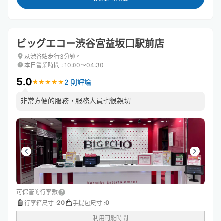
ビッグエコー渋谷宮益坂口駅前店
从渋谷站步行3分钟。
本日營業時間
:
10:00〜04:30
5.0
2 則評論
★
★
★
★
★
★
★
★
★
★
非常方便的服務，服務人員也很親切
可保管的行李數
20
0
行李箱尺寸
:
手提包尺寸
:
利用可能時間