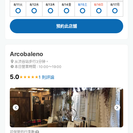
8/11
火
8/12
水
8/13
木
8/14
金
8/15
土
8/16
日
8/17
月
預約此店舖
Arcobaleno
从渋谷站步行3分钟。
本日營業時間
:
10:00〜19:00
5.0
1 則評論
★
★
★
★
★
★
★
★
★
★
可保管的行李數