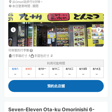
从Omori站步行5分钟。
本日營業時間
:
關閉
可保管的行李數
1
2
行李箱尺寸
:
手提包尺寸
:
利用可能時間
8/8
六
8/9
日
8/10
一
8/11
二
8/12
三
8/13
四
8/14
五
預約此店舖
Seven-Eleven Ota-ku Omorinishi 6-