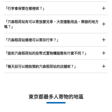
「行李會保管在哪裡呢？」
「穴森稻荷站有可以寄放嬰兒車、大型運動用品、樂器的地方
嗎？」
任何尺寸的行李都OK
「穴森稻荷站哪裡可以寄存行李？」
放下行李，愉快度過一整天！
樂器、嬰兒車、腳踏車等，只要是1個人能搬運的行李尺寸就OK
「這和穴森稻荷站的投幣式置物櫃服務有什麼不同？」
「幾天前可以開始預約穴森稻荷站的店舖呢？」
突發狀況下的安心理賠
東京都最多人寄物的地區
發生行李破損、被偷等狀況時安心有保障