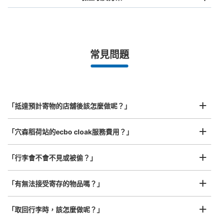
手提包尺寸
¥500
/
日
最長邊未滿45cm的行李（小型背包、手提包、手提行李
常見問題
等）
事先用手機預約

全國有1,000家以上合作店鋪
指定的日期和時間
北起北海道，南至沖繩，以都市為中心，全國皆可使用此服務。
行李箱尺寸
¥800
「抵達預計寄物的店舖後該怎麼做呢？」
/
日
最長邊45cm以上的行李（行李箱、樂器、嬰兒車等）
「穴森稻荷站的ecbo cloak服務費用？」
「行李會不會不見或被偷？」
許多地點佳/條件優的店鋪
工作人員拍完行李照片後

「有無法接受寄存的物品嗎？」
我們與許多地點方便的車站內店舖以及24小時營業的店鋪合作。
即完成寄存手續
「取回行李時，該怎麼做呢？」