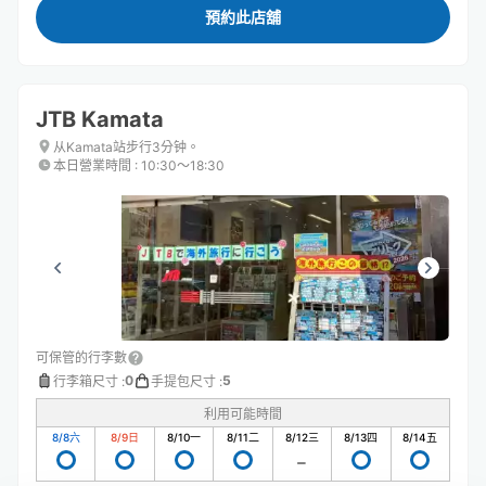
預約此店舖
JTB Kamata
从Kamata站步行3分钟。
本日營業時間
:
10:30〜18:30
可保管的行李數
0
5
行李箱尺寸
:
手提包尺寸
:
利用可能時間
8/8
六
8/9
日
8/10
一
8/11
二
8/12
三
8/13
四
8/14
五