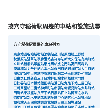
按穴守稲荷駅周邊的車站和設施搜尋
穴守稲荷駅周邊的車站列表
東京站
澀谷站
新宿站
池袋站
品川站
原宿站
上野站
秋葉原站
淺草站
表參道站
吉祥寺站
新大久保站
有樂町站
立川站
新橋站
銀座站
惠比壽站
虎之門站
高田馬場站
淺草橋站
北千住站
六本木站
永田町站
錦糸町站
大手町站
濱松町站
中目黑站
中野站
町田站
二子玉川站
外苑前站
自由之丘站
新宿三丁目站
神田站
水道橋站
大門站
日比谷站
日本橋站
飯田橋站
蒲田站
九段下站
五反田站
三軒茶屋站
三鷹站
神保町站
赤羽站
赤坂見附站
大井町站
田町站
東銀座站
八王子站
目黑站
押上站
御茶之水站
御徒町站
新木場站
赤坂站
多摩中心站
代代木站
築地站
調布站
天王洲島站
東京電訊站
日暮里站
豐洲站
溜池山王站
京急蒲田站
高圓寺站
高尾站
國分寺站
三田站