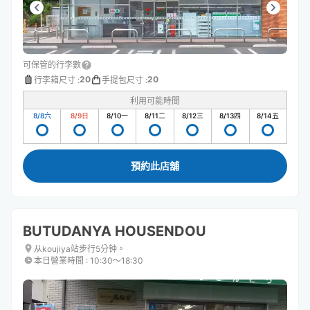
可保管的行李數
20
20
行李箱尺寸
:
手提包尺寸
:
利用可能時間
8/8
六
8/9
日
8/10
一
8/11
二
8/12
三
8/13
四
8/14
五
預約此店舖
BUTUDANYA HOUSENDOU
从koujiya站步行5分钟。
本日營業時間
:
10:30〜18:30