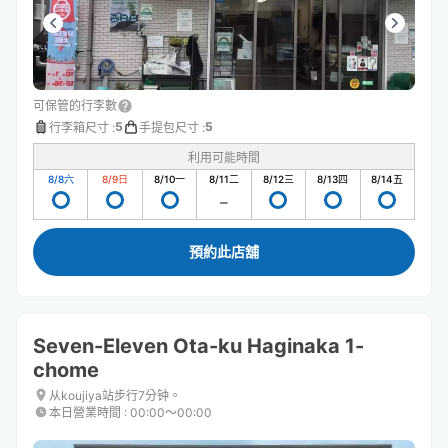
可保管的行李數
5
5
行李箱尺寸
:
手提包尺寸
:
利用可能時間
8/8
六
8/9
日
8/10
一
8/11
二
8/12
三
8/13
四
8/14
五
預約此店舖
Seven-Eleven Ota-ku Haginaka 1-
chome
从koujiya站步行7分钟。
本日營業時間
:
00:00〜00:00