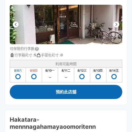
可保管的行李數
5
0
行李箱尺寸
:
手提包尺寸
:
利用可能時間
8/8
六
8/9
日
8/10
一
8/11
二
8/12
三
8/13
四
8/14
五
預約此店舖
Hakatara-
mennnagahamayaoomoritenn