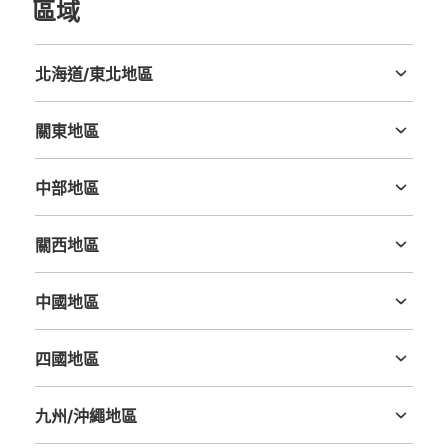
區域
北海道/東北地區
北海道
青森縣
岩手縣
宮城縣
秋田縣
山形縣
福島縣
關東地區
茨城縣
栃木縣
群馬縣
埼玉縣
千葉縣
東京都
神奈川縣
中部地區
新潟縣
富山縣
石川縣
福井縣
山梨縣
長野縣
岐阜縣
静岡縣
愛知縣
關西地區
三重縣
滋賀縣
京都府
大阪府
兵庫縣
奈良縣
和歌山縣
中國地區
鳥取縣
島根縣
岡山縣
廣島縣
山口縣
四國地區
德島縣
香川縣
愛媛縣
高知縣
九州/沖繩地區
福岡縣
佐賀縣
長崎縣
熊本縣
大分縣
宮崎縣
鹿児島縣
沖縄縣