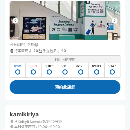
可保管的行李數
20
10
行李箱尺寸
:
手提包尺寸
:
利用可能時間
8/8
六
8/9
日
8/10
一
8/11
二
8/12
三
8/13
四
8/14
五
預約此店舖
kamikiriya
从Keikyū Kamata站步行2分钟。
本日營業時間
:
10:00〜19:00