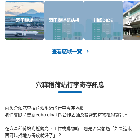
新宿高
羽田機場
羽田機場航站樓
川崎DICE
站
查看區域一覽
穴森稻荷站行李寄存訊息
向您介紹穴森稻荷站附近的行李寄存地點！

我們會隨時更新ecbo cloak的合作店鋪及投幣式寄物櫃的資訊。

在穴森稻荷站附近觀光、工作或購物時，您是否曾想過「如果這東
西可以找地方寄放就好了」？
