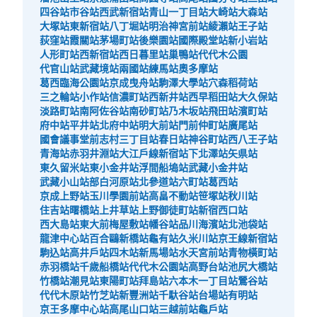
四谷站
市谷站
西武新宿站
青山一丁目站
大崎站
大森站
大塚站
東新宿站
八丁堀站
明治神宮前站
綾瀨站
王子站
荻窪站
霞關站
茅場町站
後樂園站
國際殿堂站
新小岩站
人形町站
西新宿站
西日暮里站
巢鴨站
代代木公園
代官山站
武藏境站
兩國站
練馬站
奧多摩站
葛西臨海公園站
京成曳舟站
駒澤大學站
穴森稻荷站
三之輪站
小作站
信濃町站
西新井站
西早稻田站
大久保站
淡路町站
南阿佐谷站
南砂町站
乃木坂站
飛田站
濱町站
府中站
平井站
北府中站
明大前站
門前仲町站
廣尾站
國會議事堂前
志村三丁目站
春日站
神谷町站
西八王子站
青海站
赤羽井淵站
大江戶線新宿站
下北澤站
矢県站
東久留米站
東小金井站
浮間船塢站
武藏小金井站
武藏小山站
部白河原站
北參道站
六町站
葛西站
京成上野站
玉川學園前站
高畠不動站
笹塚站
秋川站
住吉站
曙橋站
上井草站
上野御徒町站
新宿西口站
西大島站
東大前
梅屋敷站
幡谷站
品川海濱站
北池袋站
龍津中心站
百合鷗新橋站
龜有站
久米川站
京王線新宿站
駒込站
高井戶站
四木站
新馬場站
水天宮前站
青物橫町站
赤羽橋站
千歲船橋站
代代木公園站
高野台站
池尻大橋站
竹橋站
潮見站
東陽町站
拜島站
六本木一丁目站
鶯谷站
代代木原站
竹芝站
新豐洲站
千馱谷站
台場站
有明站
京王多摩中心站
高尾山口站
三越前站
龜戶站