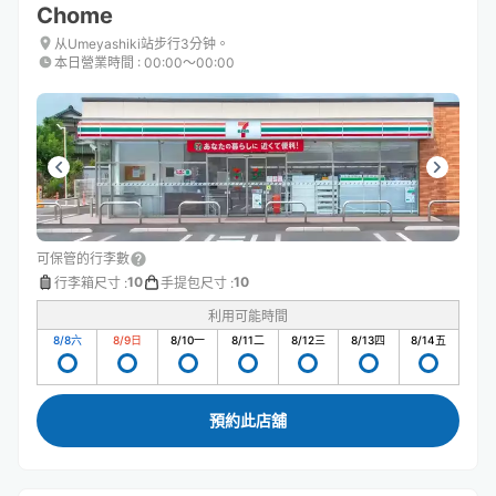
Chome
从Umeyashiki站步行3分钟。
本日營業時間
:
00:00〜00:00
可保管的行李數
10
10
行李箱尺寸
:
手提包尺寸
:
利用可能時間
8/8
六
8/9
日
8/10
一
8/11
二
8/12
三
8/13
四
8/14
五
預約此店舖