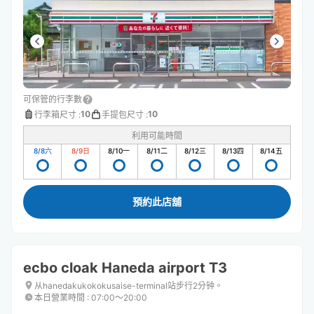
可保管的行李數
10
10
行李箱尺寸
:
手提包尺寸
:
利用可能時間
8/8
六
8/9
日
8/10
一
8/11
二
8/12
三
8/13
四
8/14
五
預約此店舖
ecbo cloak Haneda airport T3
从hanedakukokokusaise-terminal站步行2分钟。
本日營業時間
:
07:00〜20:00