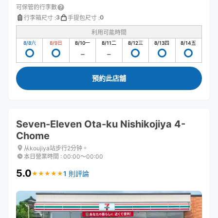
可保管的行李數
3
0
行李箱尺寸
:
手提包尺寸
:
利用可能時間
8/8
六
8/9
日
8/10
一
8/11
二
8/12
三
8/13
四
8/14
五
預約此店舖
Seven-Eleven Ota-ku Nishikojiya 4-
Chome
从koujiya站步行2分钟。
本日營業時間
:
00:00〜00:00
5.0
1 則評論
★
★
★
★
★
★
★
★
★
★