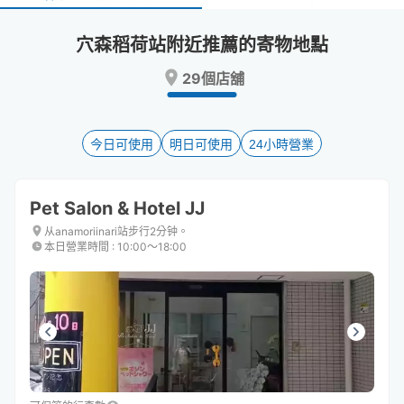
select
select
a
a
穴森稻荷站附近推薦的寄物地點
date.
date.
Press
Press
29個店舖
the
the
question
question
mark
mark
key
key
今日可使用
明日可使用
24小時營業
to
to
get
get
the
the
Pet Salon & Hotel JJ
keyboard
keyboard
shortcuts
shortcuts
从anamoriinari站步行2分钟。
本日營業時間
:
10:00〜18:00
for
for
changing
changing
dates.
dates.