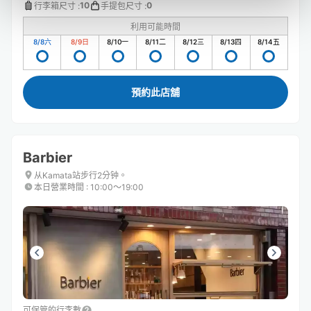
10
0
行李箱尺寸
:
手提包尺寸
:
利用可能時間
8/8
六
8/9
日
8/10
一
8/11
二
8/12
三
8/13
四
8/14
五
預約此店舖
Barbier
从Kamata站步行2分钟。
本日營業時間
:
10:00〜19:00
可保管的行李數