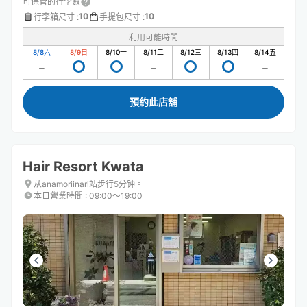
可保管的行李數
10
10
行李箱尺寸
:
手提包尺寸
:
利用可能時間
8/8
六
8/9
日
8/10
一
8/11
二
8/12
三
8/13
四
8/14
五
預約此店舖
Hair Resort Kwata
从anamoriinari站步行5分钟。
本日營業時間
:
09:00〜19:00