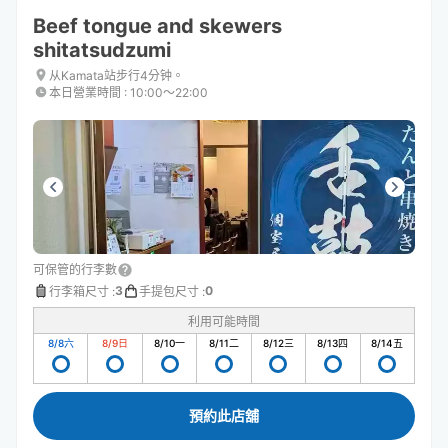
Beef tongue and skewers
shitatsudzumi
从Kamata站步行4分钟。
本日營業時間
:
10:00〜22:00
可保管的行李數
3
0
行李箱尺寸
:
手提包尺寸
:
利用可能時間
8/8
六
8/9
日
8/10
一
8/11
二
8/12
三
8/13
四
8/14
五
預約此店舖