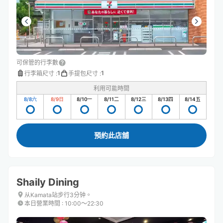
可保管的行李數
1
1
行李箱尺寸
:
手提包尺寸
:
利用可能時間
8/8
六
8/9
日
8/10
一
8/11
二
8/12
三
8/13
四
8/14
五
預約此店舖
Shaily Dining
从Kamata站步行3分钟。
本日營業時間
:
10:00〜22:30