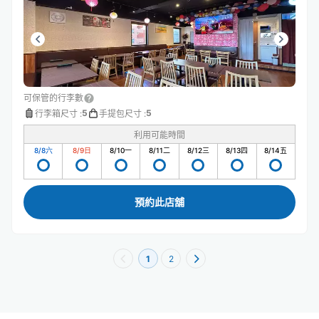
可保管的行李數
5
5
行李箱尺寸
:
手提包尺寸
:
利用可能時間
8/8
六
8/9
日
8/10
一
8/11
二
8/12
三
8/13
四
8/14
五
預約此店舖
1
2