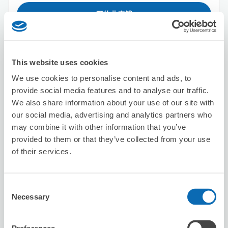
預約此店舖
SITA Kamata store
This website uses cookies
从Kamata站步行4分钟。
We use cookies to personalise content and ads, to
本日營業時間
:
09:30〜22:30
provide social media features and to analyse our traffic.
5.0
1 則評論
★
★
★
★
★
★
★
★
★
★
We also share information about your use of our site with
our social media, advertising and analytics partners who
good place very convenient and easy to find
may combine it with other information that you’ve
provided to them or that they’ve collected from your use
of their services.
Consent
Necessary
Selection
可保管的行李數
3
0
行李箱尺寸
:
手提包尺寸
: