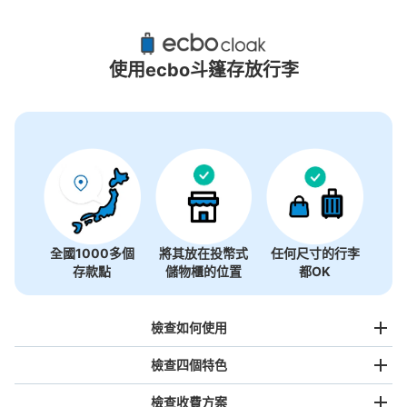
穴森稻荷站附近推薦的寄物櫃
0個投幣式置物櫃
使用ecbo斗篷存放行李
沒有關於投幣式儲物櫃的資訊
全國1000多個
將其放在投幣式
任何尺寸的行李
存款點
儲物櫃的位置
都OK
檢查如何使用
檢查四個特色
檢查收費方案