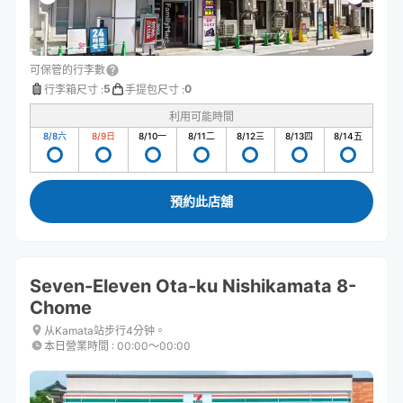
可保管的行李數
5
0
行李箱尺寸
:
手提包尺寸
:
利用可能時間
8/8
六
8/9
日
8/10
一
8/11
二
8/12
三
8/13
四
8/14
五
預約此店舖
Seven-Eleven Ota-ku Nishikamata 8-
Chome
从Kamata站步行4分钟。
本日營業時間
:
00:00〜00:00