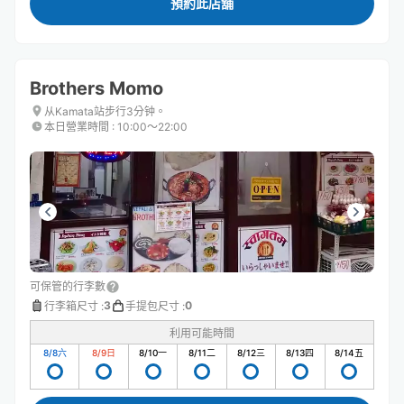
預約此店舖
Brothers Momo
从Kamata站步行3分钟。
本日營業時間
:
10:00〜22:00
可保管的行李數
3
0
行李箱尺寸
:
手提包尺寸
:
利用可能時間
8/8
六
8/9
日
8/10
一
8/11
二
8/12
三
8/13
四
8/14
五