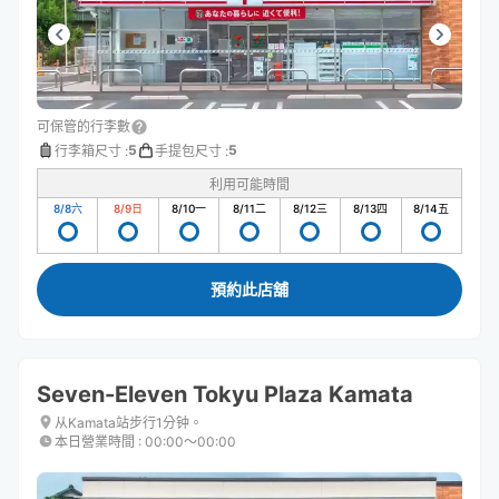
可保管的行李數
5
5
行李箱尺寸
:
手提包尺寸
:
利用可能時間
8/8
六
8/9
日
8/10
一
8/11
二
8/12
三
8/13
四
8/14
五
預約此店舖
Seven-Eleven Tokyu Plaza Kamata
从Kamata站步行1分钟。
本日營業時間
:
00:00〜00:00