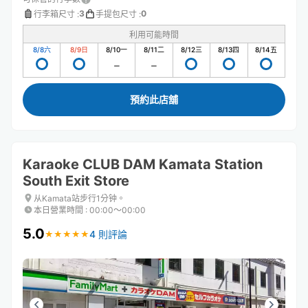
3
0
行李箱尺寸
:
手提包尺寸
:
利用可能時間
8/8
六
8/9
日
8/10
一
8/11
二
8/12
三
8/13
四
8/14
五
預約此店舖
Karaoke CLUB DAM Kamata Station
South Exit Store
从Kamata站步行1分钟。
本日營業時間
:
00:00〜00:00
5.0
4 則評論
★
★
★
★
★
★
★
★
★
★