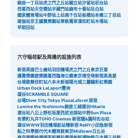
銀座一丁目站
虎之門之丘站
國立站
汐留站
初台站
西葛西站
天空橋站
半藏門站
麻布十番站
目白站
國家體育場站
中野坂上站
南千住站
板橋站
本鄉三丁目站
瑜伽站
京王讀賣樂園站
單軌電車濱松町站
木場站
早稻田站
穴守稲荷駅及周邊的設施列表
新宿高速巴士總站
羽田機場
虎之門之丘
東京巨蛋
讀賣樂園遊樂園
葛西臨海公園
東京晴空塔
新宿高島屋
台場
歌舞伎町站
六本木新城
陽光城
三麗鷗彩虹樂園
Urban Dock LaLaport豐洲
澀谷SCRAMBLE SQUARE
台場Diver City Tokyo Plaza
Laforet 原宿
Lumine the Yoshimoto
銀座三越
澀谷Hikarie
澀谷站八公
上野松坂屋
西武池袋站
中野Sun Plaza
有樂町丸井
TOHO Cinemas 新宿
牆&牆
阿佐谷站
澀谷WWW
羽田機場航站樓
新宿 ReNY
小田急新宿
船之科學館
代代木體育館
東京Midtown日比谷
東京國際論壇
國家新興科學與創新博物館
日本橋三井館