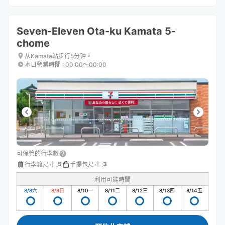
Seven-Eleven Ota-ku Kamata 5-
chome
从Kamata站步行5分钟。
本日營業時間
:
00:00〜00:00
可保管的行李數
5
3
行李箱尺寸
:
手提包尺寸
:
利用可能時間
8/8
六
8/9
日
8/10
一
8/11
二
8/12
三
8/13
四
8/14
五