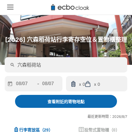
[2026] 穴森稻荷站行李寄存空位＆置物櫃整理
-
x 0
x 0
Navigate
Navigate
forward
backward
to
to
查看附近的寄物地點
interact
interact
with
with
最近更新時間：2026/8/7
the
the
calendar
calendar
行李寄放區
（
29
）
投幣式置物櫃
（
0
）
and
and