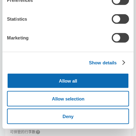
Preferences
利用可能時間
8/8
六
8/9
日
8/10
一
8/11
二
8/12
三
8/13
四
8/14
五
Statistics
預約此店舖
Marketing
Show details
Big Echo Kamata East Exit Branch
从Kamata站步行0分钟。
本日營業時間
:
09:00〜04:30
Allow all
Allow selection
Deny
可保管的行李數