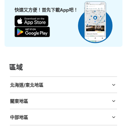
查看此投幣式儲物櫃的位置
快速又方便！首先下載App吧！
葛西臨海公園駅 改札口 コインロッカー
从葛西臨海公園駅站步行1分钟。
本日營業時間
:
05:16
〜
00:25
葛西臨海公園駅 切符売り場右手
區域
北海道/東北地區
北海道
青森縣
岩手縣
宮城縣
秋田縣
山形縣
福島縣
關東地區
茨城縣
栃木縣
群馬縣
埼玉縣
千葉縣
東京都
神奈川縣
可保管的行李數
中部地區
大的
:
2
/
¥700
中等的
:
6
/
¥500
小的
:
6
/
¥400
新潟縣
富山縣
石川縣
福井縣
山梨縣
長野縣
岐阜縣
静岡縣
愛知縣