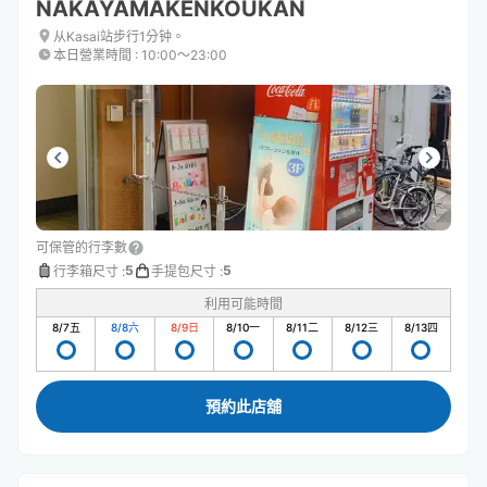
NAKAYAMAKENKOUKAN
从Kasai站步行1分钟。
本日營業時間
:
10:00〜23:00
可保管的行李數
5
5
行李箱尺寸
:
手提包尺寸
:
利用可能時間
8/7
五
8/8
六
8/9
日
8/10
一
8/11
二
8/12
三
8/13
四
預約此店舖