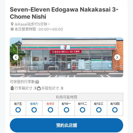
Seven-Eleven Edogawa Nakakasai 3-
Chome Nishi
从Kasai站步行5分钟。
本日營業時間
:
00:00〜00:00
可保管的行李數
3
3
行李箱尺寸
:
手提包尺寸
:
利用可能時間
8/7
五
8/8
六
8/9
日
8/10
一
8/11
二
8/12
三
8/13
四
預約此店舖