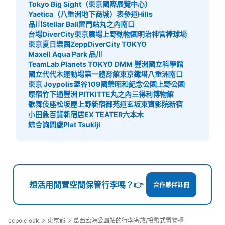
Tokyo Big Sight（東京國際展覽中心）
Yaetica（八重洲地下商城）
表參道Hills
品川Stellar Ball
雷門站
丸之內南口
台場DiverCity東京廣場
上野動物園
明治神宮棒球場
東京夏日樂園
ZeppDiverCity TOKYO
Maxell Aqua Park 品川
TeamLab Planets TOKYO DMM 豐洲
國立科學館
國立代代木運動場第一體育館
東京鐵塔
八重洲南口
東京 Joypolis
澀谷109
國榮昭和紀念公園
上野公園
原宿竹下通
豐洲 PIT
KITTE丸之內
三得利博物館
歌舞伎座
松坂屋上野
新宿御苑
道玄坂
東寶影院新宿
小田急百貨新宿店
EX TEATER六本木
綜合詢問處Plat Tsukiji
想活用閒置空間保管行李嗎？👉
合作夥伴註冊
ecbo cloak
東京都
葛西臨海公園站的行李寄放/投幣式置物櫃