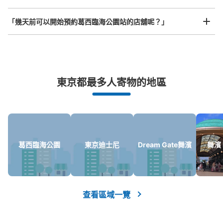
JR葛西臨海公園駅改札内コインロッカー
从JR葛西臨海公園駅站步行0分钟。
「幾天前可以開始預約葛西臨海公園站的店舖呢？」
本日營業時間
:
05:00
〜
23:59
改札を入ってすぐ正面にあります。
突發狀況下的安心理賠
東京都最多人寄物的地區
發生行李破損、被偷等狀況時安心有保障
葛西臨海公園
東京迪士尼
Dream Gate舞濱
舞濱 I
可保管的行李數
大的
:
5
/
¥700
中等的
:
5
/
¥500
小的
:
26
/
¥400
付款方式
現金, ICカード
查看區域一覽
查看此投幣式儲物櫃的位置