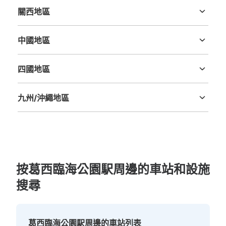
付款方式
現金, ICカード
關西地區
三重縣
滋賀縣
京都府
大阪府
兵庫縣
奈良縣
和歌山縣
查看此投幣式儲物櫃的位置
中國地區
鳥取縣
島根縣
岡山縣
廣島縣
山口縣
四國地區
德島縣
香川縣
愛媛縣
高知縣
九州/沖繩地區
福岡縣
佐賀縣
長崎縣
熊本縣
大分縣
宮崎縣
鹿児島縣
沖縄縣
按葛西臨海公園駅周邊的車站和設施
搜尋
葛西臨海公園駅周邊的車站列表