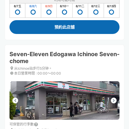
8/7
五
8/8
六
8/9
日
8/10
一
8/11
二
8/12
三
8/13
四
預約此店舖
Seven-Eleven Edogawa Ichinoe Seven-
chome
从Ichinoe站步行5分钟。
本日營業時間
:
00:00〜00:00
可保管的行李數