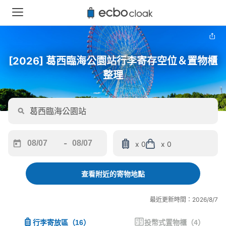
[2026] 葛西臨海公園站行李寄存空位＆置物櫃
整理
-
x 0
x 0
Navigate
Navigate
forward
backward
to
to
查看附近的寄物地點
interact
interact
with
with
最近更新時間：2026/8/7
the
the
calendar
calendar
行李寄放區
（
16
）
投幣式置物櫃
（
4
）
and
and