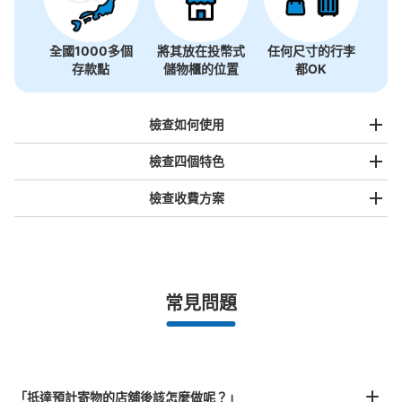
全國1000多個
將其放在投幣式
任何尺寸的行李
存款點
儲物櫃的位置
都OK
檢查如何使用
檢查四個特色
檢查收費方案
手提包尺寸
¥500
/
日
最長邊未滿45cm的行李（小型背包、手提包、手提行李
常見問題
等）
事先用手機預約

全國有1,000家以上合作店鋪
指定的日期和時間
JR葛西臨海公園駅改札外コインロッカー
北起北海道，南至沖繩，以都市為中心，全國皆可使用此服務。
从JR葛西臨海公園駅站步行0分钟。
行李箱尺寸
本日營業時間
:
05:00
〜
23:59
¥800
「抵達預計寄物的店舖後該怎麼做呢？」