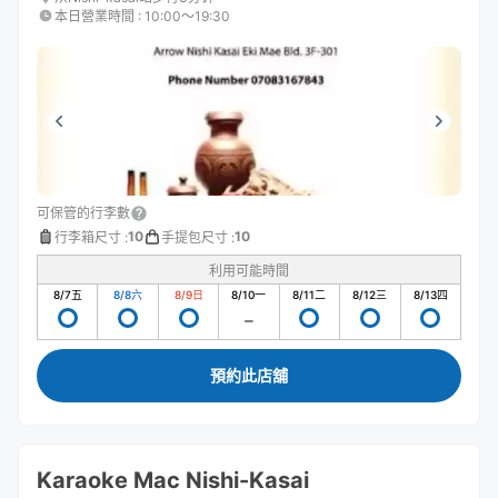
本日營業時間
:
10:00〜19:30
可保管的行李數
10
10
行李箱尺寸
:
手提包尺寸
:
利用可能時間
8/7
五
8/8
六
8/9
日
8/10
一
8/11
二
8/12
三
8/13
四
預約此店舖
Karaoke Mac Nishi-Kasai