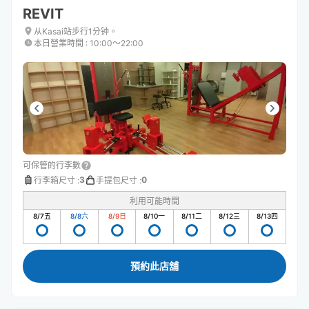
REVIT
从Kasai站步行1分钟。
本日營業時間
:
10:00〜22:00
可保管的行李數
3
0
行李箱尺寸
:
手提包尺寸
:
利用可能時間
8/7
五
8/8
六
8/9
日
8/10
一
8/11
二
8/12
三
8/13
四
預約此店舖