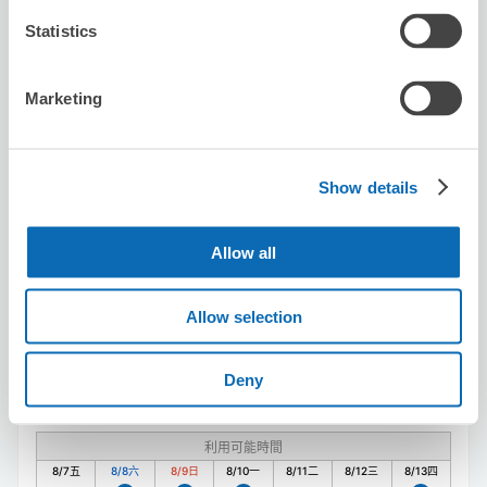
Statistics
預約此店舖
Marketing
SHINE
从Funabori站步行1分钟。
Show details
本日營業時間
:
10:00〜19:00
Allow all
Allow selection
Deny
可保管的行李數
3
3
行李箱尺寸
:
手提包尺寸
:
利用可能時間
8/7
五
8/8
六
8/9
日
8/10
一
8/11
二
8/12
三
8/13
四