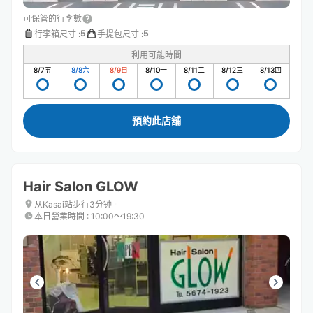
可保管的行李數
5
5
行李箱尺寸
:
手提包尺寸
:
利用可能時間
8/7
五
8/8
六
8/9
日
8/10
一
8/11
二
8/12
三
8/13
四
預約此店舖
Hair Salon GLOW
从Kasai站步行3分钟。
本日營業時間
:
10:00〜19:30