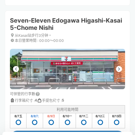
Seven-Eleven Edogawa Higashi-Kasai
5-Chome Nishi
从Kasai站步行3分钟。
本日營業時間
:
00:00〜00:00
可保管的行李數
4
5
行李箱尺寸
:
手提包尺寸
:
利用可能時間
8/7
五
8/8
六
8/9
日
8/10
一
8/11
二
8/12
三
8/13
四