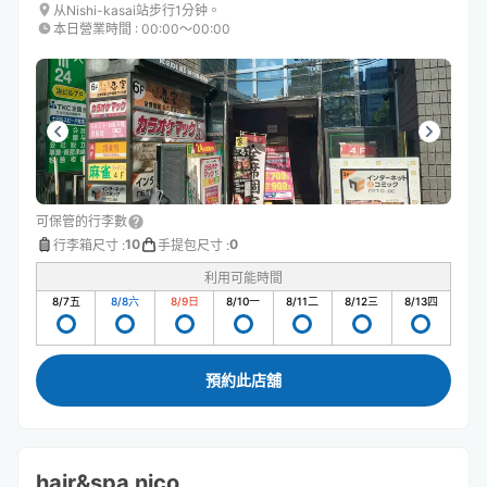
从Nishi-kasai站步行1分钟。
本日營業時間
:
00:00〜00:00
可保管的行李數
10
0
行李箱尺寸
:
手提包尺寸
:
利用可能時間
8/7
五
8/8
六
8/9
日
8/10
一
8/11
二
8/12
三
8/13
四
預約此店舖
hair&spa nico