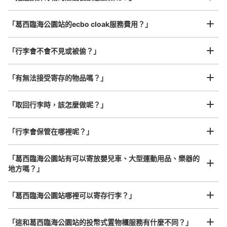
/
日
自動券売機付近にあります。隣りには証明写真機がありま
す。
最長邊45cm以上的行李（行李箱、樂器、嬰兒車等）
「葛西臨海公園站的ecbo cloak服務費用？」
「行李會不會不見或被偷？」
許多地點佳/條件優的店鋪
工作人員拍完行李照片後

「有無法接受寄存的物品嗎？」
我們與許多地點方便的車站內店舖以及24小時營業的店鋪合作。
即完成寄存手續
「取回行李時，該怎麼做呢？」
「行李會保管在哪裡呢？」
可保管的行李數
大的
:
2
/
¥700
中等的
:
6
/
¥500
小的
:
6
/
¥400
付款方式
「葛西臨海公園站有可以寄放嬰兒車、大型運動用品、樂器的
現金, ICカード
地方嗎？」
查看此投幣式儲物櫃的位置
任何尺寸的行李都OK
「葛西臨海公園站哪裡可以寄存行李？」
放下行李，愉快度過一整天！
樂器、嬰兒車、腳踏車等，只要是1個人能搬運的行李尺寸就OK
「這和葛西臨海公園站的投幣式置物櫃服務有什麼不同？」