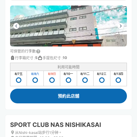
可保管的行李數
5
10
行李箱尺寸
:
手提包尺寸
:
利用可能時間
8/7
五
8/8
六
8/9
日
8/10
一
8/11
二
8/12
三
8/13
四
預約此店舖
SPORT CLUB NAS NISHIKASAI
从Nishi-kasai站步行1分钟。