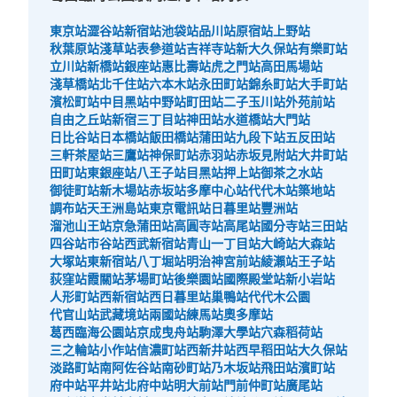
東京站
澀谷站
新宿站
池袋站
品川站
原宿站
上野站
秋葉原站
淺草站
表參道站
吉祥寺站
新大久保站
有樂町站
立川站
新橋站
銀座站
惠比壽站
虎之門站
高田馬場站
淺草橋站
北千住站
六本木站
永田町站
錦糸町站
大手町站
濱松町站
中目黑站
中野站
町田站
二子玉川站
外苑前站
自由之丘站
新宿三丁目站
神田站
水道橋站
大門站
日比谷站
日本橋站
飯田橋站
蒲田站
九段下站
五反田站
三軒茶屋站
三鷹站
神保町站
赤羽站
赤坂見附站
大井町站
田町站
東銀座站
八王子站
目黑站
押上站
御茶之水站
御徒町站
新木場站
赤坂站
多摩中心站
代代木站
築地站
調布站
天王洲島站
東京電訊站
日暮里站
豐洲站
溜池山王站
京急蒲田站
高圓寺站
高尾站
國分寺站
三田站
四谷站
市谷站
西武新宿站
青山一丁目站
大崎站
大森站
大塚站
東新宿站
八丁堀站
明治神宮前站
綾瀨站
王子站
荻窪站
霞關站
茅場町站
後樂園站
國際殿堂站
新小岩站
人形町站
西新宿站
西日暮里站
巢鴨站
代代木公園
代官山站
武藏境站
兩國站
練馬站
奧多摩站
葛西臨海公園站
京成曳舟站
駒澤大學站
穴森稻荷站
三之輪站
小作站
信濃町站
西新井站
西早稻田站
大久保站
淡路町站
南阿佐谷站
南砂町站
乃木坂站
飛田站
濱町站
府中站
平井站
北府中站
明大前站
門前仲町站
廣尾站