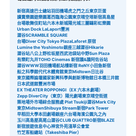
新宿高速巴士總站
羽田機場
虎之門之丘
東京巨蛋
讀賣樂園遊樂園
葛西臨海公園
東京晴空塔
新宿高島屋
台場
歌舞伎町站
六本木新城
陽光城
三麗鷗彩虹樂園
Urban Dock LaLaport豐洲
澀谷SCRAMBLE SQUARE
台場Diver City Tokyo Plaza
Laforet 原宿
Lumine the Yoshimoto
銀座三越
澀谷Hikarie
澀谷站八公
上野松坂屋
西武池袋站
中野Sun Plaza
有樂町丸井
TOHO Cinemas 新宿
牆&牆
阿佐谷站
澀谷WWW
羽田機場航站樓
新宿 ReNY
小田急新宿
船之科學館
代代木體育館
東京Midtown日比谷
東京國際論壇
國家新興科學與創新博物館
日本橋三井館
日本武道館
豐洲市場
EX THEATER ROPPONGI（EX 六本木劇場）
Zepp DiverCity（東京）
陽光劇場
東京晴空街道
築地場外市場綜合服務處 Plat Tsukiji
澀谷Mark City
東京Midtown
Shibuya Stream
新宿Park Tower
早稻田大學
本田劇場
銀座六
台場海濱公園
丸之內
玉川高島屋
高尾山
澀谷CLUB QUATTRO
新宿BLAZE
新宿旅遊信息中心
神宮外苑
淺草公會堂
竹芝客船總站（Takeshiba Pier）