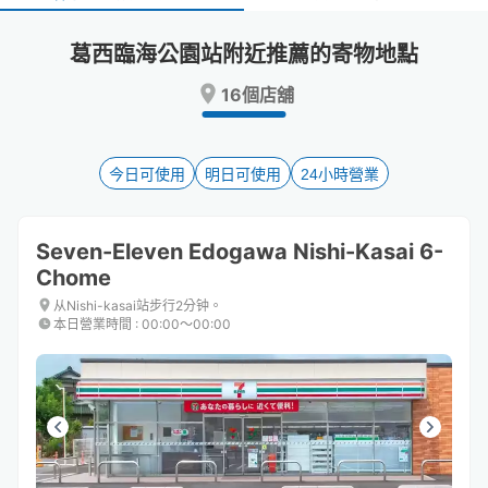
select
select
a
a
葛西臨海公園站附近推薦的寄物地點
date.
date.
Press
Press
16個店舖
the
the
question
question
mark
mark
key
key
今日可使用
明日可使用
24小時營業
to
to
get
get
the
the
Seven-Eleven Edogawa Nishi-Kasai 6-
keyboard
keyboard
Chome
shortcuts
shortcuts
for
for
从Nishi-kasai站步行2分钟。
changing
changing
本日營業時間
:
00:00〜00:00
dates.
dates.