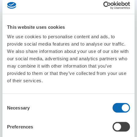
預約此店舖
This website uses cookies
Seven-Eleven Edogawa Higashi-Kasai
We use cookies to personalise content and ads, to
Jutchogawa
provide social media features and to analyse our traffic.
从Kasai站步行4分钟。
We also share information about your use of our site with
本日營業時間
:
00:00〜00:00
our social media, advertising and analytics partners who
may combine it with other information that you’ve
provided to them or that they’ve collected from your use
of their services.
Consent
可保管的行李數
Necessary
Selection
3
3
行李箱尺寸
:
手提包尺寸
:
利用可能時間
Preferences
8/7
五
8/8
六
8/9
日
8/10
一
8/11
二
8/12
三
8/13
四