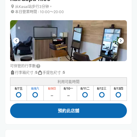
从Kasai站步行3分钟。
本日營業時間
:
10:00〜20:00
可保管的行李數
5
5
行李箱尺寸
:
手提包尺寸
:
利用可能時間
8/7
五
8/8
六
8/9
日
8/10
一
8/11
二
8/12
三
8/13
四
預約此店舖