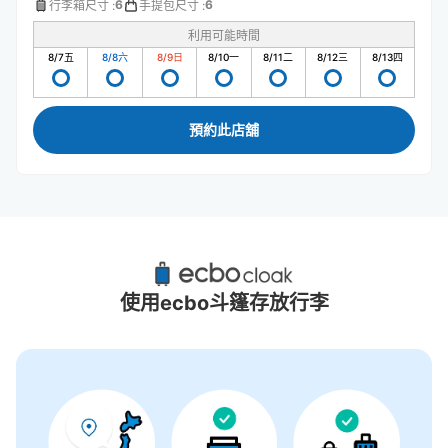
6
6
行李箱尺寸
:
手提包尺寸
:
利用可能時間
8/7
五
8/8
六
8/9
日
8/10
一
8/11
二
8/12
三
8/13
四
預約此店舖
葛西臨海公園站附近推薦的寄物櫃
4個投幣式置物櫃
使用ecbo斗篷存放行李