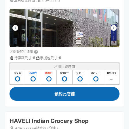
本日營業時間
:
10:00〜22:00
可保管的行李數
5
5
行李箱尺寸
:
手提包尺寸
:
利用可能時間
8/7
五
8/8
六
8/9
日
8/10
一
8/11
二
8/12
三
8/13
四
預約此店舖
HAVELI Indian Grocery Shop
从Nishi-kasai站步行3分钟。