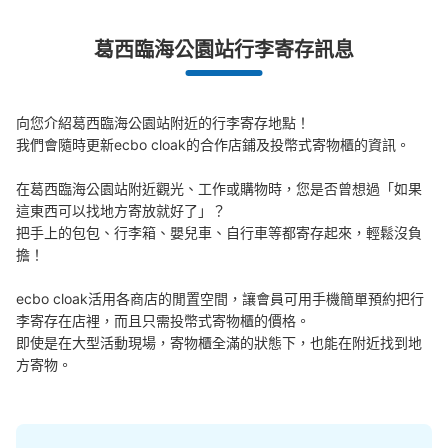
葛西臨海公園站行李寄存訊息
葛西臨海公園駅 改札内コインロッカー
从葛西臨海公園駅站步行0分钟。
本日營業時間
:
05:16
〜
00:25
向您介紹葛西臨海公園站附近的行李寄存地點！

改札内 目の前
我們會隨時更新ecbo cloak的合作店鋪及投幣式寄物櫃的資訊。

在葛西臨海公園站附近觀光、工作或購物時，您是否曾想過「如果
這東西可以找地方寄放就好了」？

把手上的包包、行李箱、嬰兒車、自行車等都寄存起來，輕鬆沒負
擔！

ecbo cloak活用各商店的閒置空間，讓會員可用手機簡單預約把行
李寄存在店裡，而且只需投幣式寄物櫃的價格。

即使是在大型活動現場，寄物櫃全滿的狀態下，也能在附近找到地
可保管的行李數
方寄物。
大的
:
5
/
¥700
中等的
:
5
/
¥500
小的
:
26
/
¥400
付款方式
ICカード