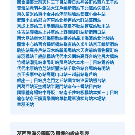
國會議事堂前
志村三丁目站
春日站
神谷町站
西八王子站
青海站
赤羽井淵站
大江戶線新宿站
下北澤站
矢県站
東久留米站
東小金井站
浮間船塢站
武藏小金井站
武藏小山站
部白河原站
北參道站
六町站
葛西站
京成上野站
玉川學園前站
高畠不動站
笹塚站
秋川站
住吉站
曙橋站
上井草站
上野御徒町站
新宿西口站
西大島站
東大前
梅屋敷站
幡谷站
品川海濱站
北池袋站
龍津中心站
百合鷗新橋站
龜有站
久米川站
京王線新宿站
駒込站
高井戶站
四木站
新馬場站
水天宮前站
青物橫町站
赤羽橋站
千歲船橋站
代代木公園站
高野台站
池尻大橋站
竹橋站
潮見站
東陽町站
拜島站
六本木一丁目站
鶯谷站
代代木原站
竹芝站
新豐洲站
千馱谷站
台場站
有明站
京王多摩中心站
高尾山口站
三越前站
龜戶站
銀座一丁目站
虎之門之丘站
國立站
汐留站
初台站
西葛西站
天空橋站
半藏門站
麻布十番站
目白站
國家體育場站
中野坂上站
南千住站
板橋站
本鄉三丁目站
瑜伽站
京王讀賣樂園站
單軌電車濱松町站
木場站
早稻田站
葛西臨海公園駅及周邊的設施列表