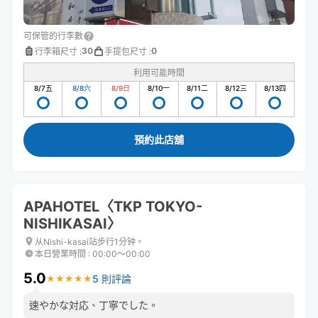
可保管的行李數
30
0
行李箱尺寸
:
手提包尺寸
:
利用可能時間
8/7
五
8/8
六
8/9
日
8/10
一
8/11
二
8/12
三
8/13
四
預約此店舖
APAHOTEL〈TKP TOKYO-
NISHIKASAI〉
从Nishi-kasai站步行1分钟。
本日營業時間
:
00:00〜00:00
5.0
5 則評論
★
★
★
★
★
★
★
★
★
★
速やかな対応、丁寧でした。