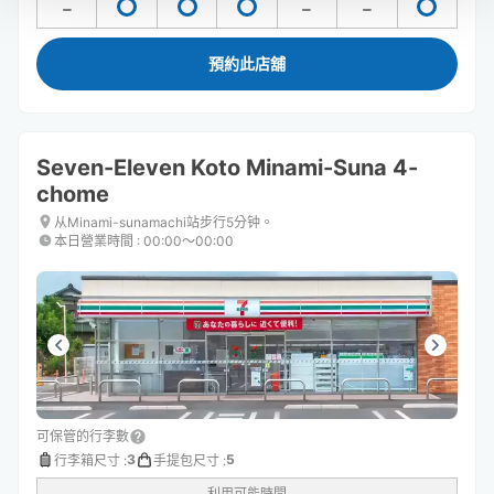
預約此店舖
Seven-Eleven Koto Minami-Suna 4-
chome
从Minami-sunamachi站步行5分钟。
本日營業時間
:
00:00〜00:00
可保管的行李數
3
5
行李箱尺寸
:
手提包尺寸
:
利用可能時間