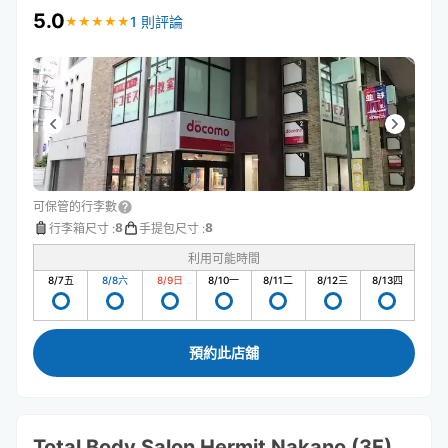
5.0
1 則評論
★
★
★
★
★
★
★
★
★
★
可保管的行李數
8
8
行李箱尺寸
:
手提包尺寸
:
利用可能時間
8/7
五
8/8
六
8/9
日
8/10
一
8/11
二
8/12
三
8/13
四
預約此店舖
Total Body Salon Hermit Nakano (3F)