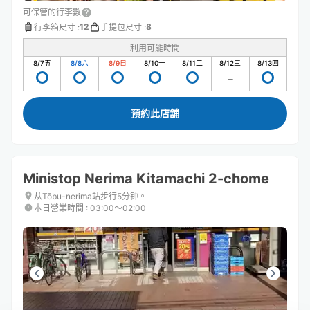
可保管的行李數
12
8
行李箱尺寸
:
手提包尺寸
:
利用可能時間
8/7
五
8/8
六
8/9
日
8/10
一
8/11
二
8/12
三
8/13
四
預約此店舖
Ministop Nerima Kitamachi 2-chome
从Tōbu-nerima站步行5分钟。
本日營業時間
:
03:00〜02:00