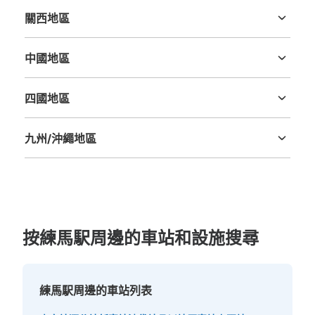
關西地區
三重縣
滋賀縣
京都府
大阪府
兵庫縣
奈良縣
和歌山縣
中國地區
鳥取縣
島根縣
岡山縣
廣島縣
山口縣
四國地區
德島縣
香川縣
愛媛縣
高知縣
九州/沖繩地區
福岡縣
佐賀縣
長崎縣
熊本縣
大分縣
宮崎縣
鹿児島縣
沖縄縣
按練馬駅周邊的車站和設施搜尋
練馬駅周邊的車站列表