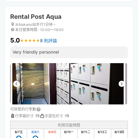
Rental Post Aqua
从Nakano站步行1分钟。
本日營業時間
:
10:00〜19:00
5.0
8 則評論
★
★
★
★
★
★
★
★
★
★
Very friendly personnel
可保管的行李數
15
15
行李箱尺寸
:
手提包尺寸
:
利用可能時間
8/7
五
8/8
六
8/9
日
8/10
一
8/11
二
8/12
三
8/13
四