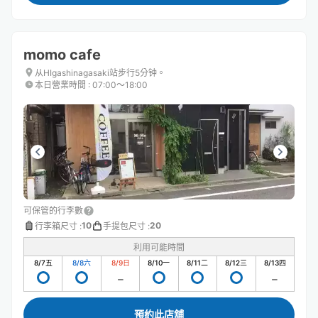
momo cafe
从HIgashinagasaki站步行5分钟。
本日營業時間
:
07:00〜18:00
可保管的行李數
10
20
行李箱尺寸
:
手提包尺寸
:
利用可能時間
8/7
五
8/8
六
8/9
日
8/10
一
8/11
二
8/12
三
8/13
四
預約此店舖