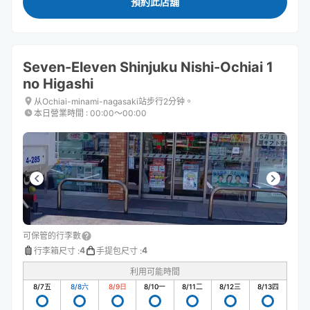
預約此店舖
Seven-Eleven Shinjuku Nishi-Ochiai 1
no Higashi
从Ochiai-minami-nagasaki站步行2分钟。
本日營業時間
:
00:00〜00:00
可保管的行李數
4
4
行李箱尺寸
:
手提包尺寸
:
利用可能時間
8/7
五
8/8
六
8/9
日
8/10
一
8/11
二
8/12
三
8/13
四