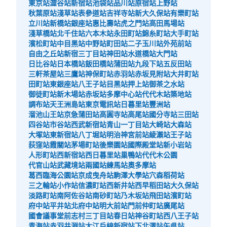
東京站
澀谷站
新宿站
池袋站
品川站
原宿站
上野站
秋葉原站
淺草站
表參道站
吉祥寺站
新大久保站
有樂町站
立川站
新橋站
銀座站
惠比壽站
虎之門站
高田馬場站
淺草橋站
北千住站
六本木站
永田町站
錦糸町站
大手町站
濱松町站
中目黑站
中野站
町田站
二子玉川站
外苑前站
自由之丘站
新宿三丁目站
神田站
水道橋站
大門站
日比谷站
日本橋站
飯田橋站
蒲田站
九段下站
五反田站
三軒茶屋站
三鷹站
神保町站
赤羽站
赤坂見附站
大井町站
田町站
東銀座站
八王子站
目黑站
押上站
御茶之水站
御徒町站
新木場站
赤坂站
多摩中心站
代代木站
築地站
調布站
天王洲島站
東京電訊站
日暮里站
豐洲站
溜池山王站
京急蒲田站
高圓寺站
高尾站
國分寺站
三田站
四谷站
市谷站
西武新宿站
青山一丁目站
大崎站
大森站
大塚站
東新宿站
八丁堀站
明治神宮前站
綾瀨站
王子站
荻窪站
霞關站
茅場町站
後樂園站
國際殿堂站
新小岩站
人形町站
西新宿站
西日暮里站
巢鴨站
代代木公園
代官山站
武藏境站
兩國站
練馬站
奧多摩站
葛西臨海公園站
京成曳舟站
駒澤大學站
穴森稻荷站
三之輪站
小作站
信濃町站
西新井站
西早稻田站
大久保站
淡路町站
南阿佐谷站
南砂町站
乃木坂站
飛田站
濱町站
府中站
平井站
北府中站
明大前站
門前仲町站
廣尾站
國會議事堂前
志村三丁目站
春日站
神谷町站
西八王子站
青海站
赤羽井淵站
大江戶線新宿站
下北澤站
矢県站