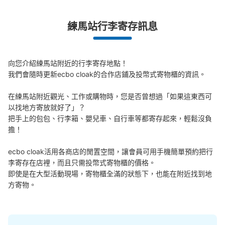
查看此投幣式儲物櫃的位置
練馬站行李寄存訊息
西武池袋線練馬駅1Fバスロータリー側コイ
向您介紹練馬站附近的行李寄存地點！

ンロッカー
我們會隨時更新ecbo cloak的合作店鋪及投幣式寄物櫃的資訊。

从西武池袋線練馬駅站步行0分钟。
在練馬站附近觀光、工作或購物時，您是否曾想過「如果這東西可
本日營業時間
:
00:00
〜
00:00
以找地方寄放就好了」？

駅1Fのバスロータリー側のコインロッカーになります。
把手上的包包、行李箱、嬰兒車、自行車等都寄存起來，輕鬆沒負
擔！

ecbo cloak活用各商店的閒置空間，讓會員可用手機簡單預約把行
李寄存在店裡，而且只需投幣式寄物櫃的價格。

即使是在大型活動現場，寄物櫃全滿的狀態下，也能在附近找到地
方寄物。