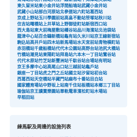
東久留米站
東小金井站
浮間船塢站
武藏小金井站
武藏小山站
部白河原站
北參道站
六町站
葛西站
京成上野站
玉川學園前站
高畠不動站
笹塚站
秋川站
住吉站
曙橋站
上井草站
上野御徒町站
新宿西口站
西大島站
東大前
梅屋敷站
幡谷站
品川海濱站
北池袋站
龍津中心站
百合鷗新橋站
龜有站
久米川站
京王線新宿站
駒込站
高井戶站
四木站
新馬場站
水天宮前站
青物橫町站
赤羽橋站
千歲船橋站
代代木公園站
高野台站
池尻大橋站
竹橋站
潮見站
東陽町站
拜島站
六本木一丁目站
鶯谷站
代代木原站
竹芝站
新豐洲站
千馱谷站
台場站
有明站
京王多摩中心站
高尾山口站
三越前站
龜戶站
銀座一丁目站
虎之門之丘站
國立站
汐留站
初台站
西葛西站
天空橋站
半藏門站
麻布十番站
目白站
國家體育場站
中野坂上站
南千住站
板橋站
本鄉三丁目站
瑜伽站
京王讀賣樂園站
單軌電車濱松町站
木場站
早稻田站
練馬駅及周邊的設施列表