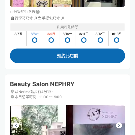
可保管的行李數
3
0
行李箱尺寸
:
手提包尺寸
:
利用可能時間
8/7
五
8/8
六
8/9
日
8/10
一
8/11
二
8/12
三
8/13
四
預約此店舖
Beauty Salon NEPHRY
从Nerima站步行4分钟。
本日營業時間
:
11:00〜19:00