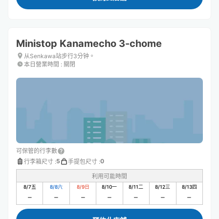
Ministop Kanamecho 3-chome
从Senkawa站步行3分钟。
本日營業時間
:
關閉
可保管的行李數
5
0
行李箱尺寸
:
手提包尺寸
:
利用可能時間
8/7
五
8/8
六
8/9
日
8/10
一
8/11
二
8/12
三
8/13
四