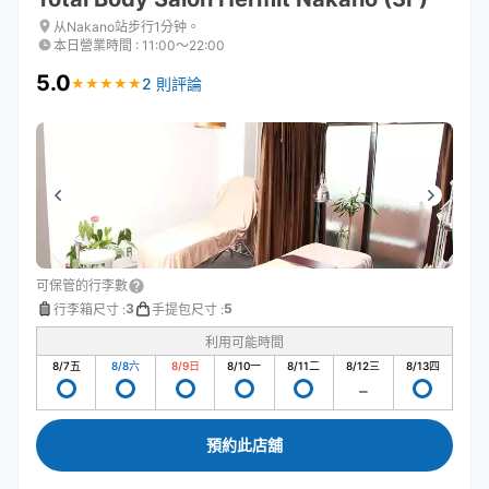
从Nakano站步行1分钟。
本日營業時間
:
11:00〜22:00
5.0
2 則評論
★
★
★
★
★
★
★
★
★
★
可保管的行李數
3
5
行李箱尺寸
:
手提包尺寸
:
利用可能時間
8/7
五
8/8
六
8/9
日
8/10
一
8/11
二
8/12
三
8/13
四
預約此店舖