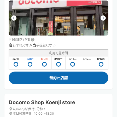
可保管的行李數
5
5
行李箱尺寸
:
手提包尺寸
:
利用可能時間
8/7
五
8/8
六
8/9
日
8/10
一
8/11
二
8/12
三
8/13
四
預約此店舖
Docomo Shop Koenji store
从Kōenji站步行3分钟。
本日營業時間
:
10:00〜18:30