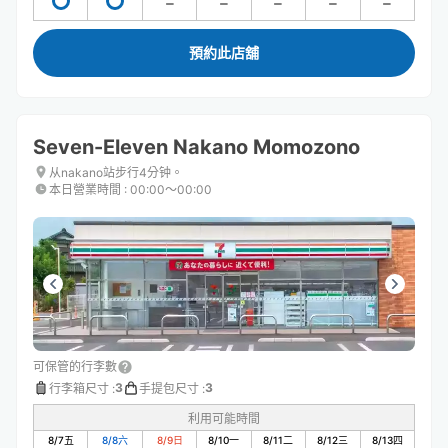
預約此店舖
Seven-Eleven Nakano Momozono
从nakano站步行4分钟。
本日營業時間
:
00:00〜00:00
可保管的行李數
3
3
行李箱尺寸
:
手提包尺寸
:
利用可能時間
8/7
五
8/8
六
8/9
日
8/10
一
8/11
二
8/12
三
8/13
四