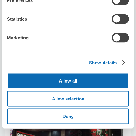
Preferences
可保管的行李數
Statistics
10
20
行李箱尺寸
:
手提包尺寸
:
利用可能時間
8/7
五
8/8
六
8/9
日
8/10
一
8/11
二
8/12
三
8/13
四
Marketing
預約此店舖
Show details
Allow all
Big Echo Nakano Street Branch
从Nakano站步行2分钟。
Allow selection
本日營業時間
:
09:00〜05:30
4.0
1 則評論
★
★
★
★
★
★
★
★
★
★
Deny