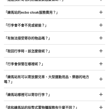
¥800
/
日
本日營業時間
:
00:00
〜
00:00
最長邊45cm以上的行李（行李箱、樂器、嬰兒車等）
西武線中央口改札を抜けて左前方に進みEmio練馬という
「練馬站的ecbo cloak服務費用？」
商業施設に入ると、すぐ右側にあります。みずほ銀行の
ATMのすぐ先になります。
「行李會不會不見或被偷？」
許多地點佳/條件優的店鋪
工作人員拍完行李照片後

「有無法接受寄存的物品嗎？」
我們與許多地點方便的車站內店舖以及24小時營業的店鋪合作。
即完成寄存手續
「取回行李時，該怎麼做呢？」
「行李會保管在哪裡呢？」
可保管的行李數
「練馬站有可以寄放嬰兒車、大型運動用品、樂器的地方
大的
:
3
/
¥1500
中等的
:
2
/
¥1200
小的
:
15
/
¥900
嗎？」
付款方式
任何尺寸的行李都OK
ICカード
「練馬站哪裡可以寄存行李？」
放下行李，愉快度過一整天！
樂器、嬰兒車、腳踏車等，只要是1個人能搬運的行李尺寸就OK
查看此投幣式儲物櫃的位置
「這和練馬站的投幣式置物櫃服務有什麼不同？」