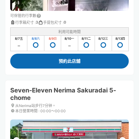
可保管的行李數
3
0
行李箱尺寸
:
手提包尺寸
:
利用可能時間
8/7
五
8/8
六
8/9
日
8/10
一
8/11
二
8/12
三
8/13
四
預約此店舖
Seven-Eleven Nerima Sakuradai 5-
chome
从Nerima站步行7分钟。
本日營業時間
:
00:00〜00:00