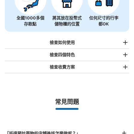
全國1000多個
將其放在投幣式
任何尺寸的行李
存款點
儲物櫃的位置
都OK
檢查如何使用
檢查四個特色
檢查收費方案
手提包尺寸
¥500
/
日
最長邊未滿45cm的行李（小型背包、手提包、手提行李
常見問題
等）
事先用手機預約

全國有1,000家以上合作店鋪
指定的日期和時間
西武池袋線練馬駅改札外２Fコインロッカ
北起北海道，南至沖繩，以都市為中心，全國皆可使用此服務。
ー
行李箱尺寸
从西武池袋線練馬駅站步行0分钟。
「抵達預計寄物的店舖後該怎麼做呢？」