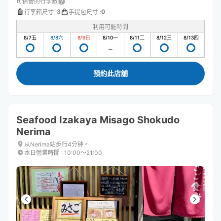
可保管的行李數
3
0
行李箱尺寸
:
手提包尺寸
:
利用可能時間
8/7
五
8/8
六
8/9
日
8/10
一
8/11
二
8/12
三
8/13
四
預約此店舖
Seafood Izakaya Misago Shokudo
Nerima
从Nerima站步行4分钟。
本日營業時間
:
10:00〜21:00