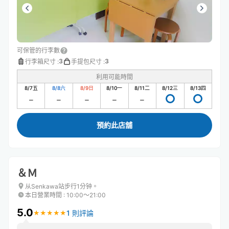
可保管的行李數
3
3
行李箱尺寸
:
手提包尺寸
:
利用可能時間
8/7
五
8/8
六
8/9
日
8/10
一
8/11
二
8/12
三
8/13
四
預約此店舖
＆Ｍ
从Senkawa站步行1分钟。
本日營業時間
:
10:00〜21:00
5.0
1 則評論
★
★
★
★
★
★
★
★
★
★