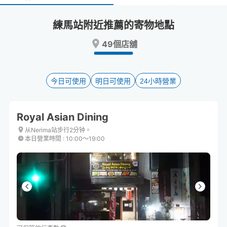
select
select
a
a
練馬站附近推薦的寄物地點
date.
date.
Press
Press
49個店舖
the
the
question
question
mark
mark
key
key
今日可使用
明日可使用
24小時營業
to
to
get
get
the
the
Royal Asian Dining
keyboard
keyboard
shortcuts
shortcuts
从Nerima站步行2分钟。
本日營業時間
:
10:00〜19:00
for
for
changing
changing
dates.
dates.