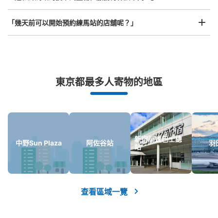
「幾天前可以開始預約練馬站的店舖呢？」
西武池袋線練馬駅１F南側コインロッカー
从西武池袋線練馬駅站步行0分钟。
本日營業時間
:
00:00
〜
00:00
西武池袋線練馬駅1階、バスロータリーと反対側の南側に
突發狀況下的安心理賠
あります。中央口改札の正面の階段を降りて右側です。
東京都最多人寄物的地區
發生行李破損、被偷等狀況時安心有保障
新宿高速巴士總
中野Sun Plaza
阿佐谷站
羽
站
可保管的行李數
查看區域一覽
大的
:
3
/
¥1500
中等的
:
4
/
¥1200
小的
:
9
/
¥900
付款方式
ICカード, スマホアプリ