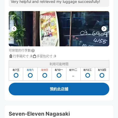
Very helpful and retrieved my luggage successfully!
可保管的行李數
2
3
行李箱尺寸
:
手提包尺寸
:
利用可能時間
8/7
五
8/8
六
8/9
日
8/10
一
8/11
二
8/12
三
8/13
四
預約此店舖
Seven-Eleven Nagasaki