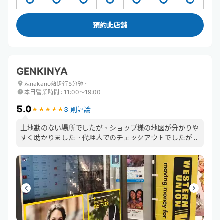
預約此店舖
GENKINYA
从nakano站步行5分钟。
本日營業時間
:
11:00〜19:00
5.0
3 則評論
★
★
★
★
★
★
★
★
★
★
土地勘のない場所でしたが、ショップ様の地図が分かりや
すく助かりました。代理人でのチェックアウトでしたが、
スムースに対応いただけたようで、良かったです。 店員
の方も親切で、安心して預けられます。是非また利用した
いです。ありがとうございました！