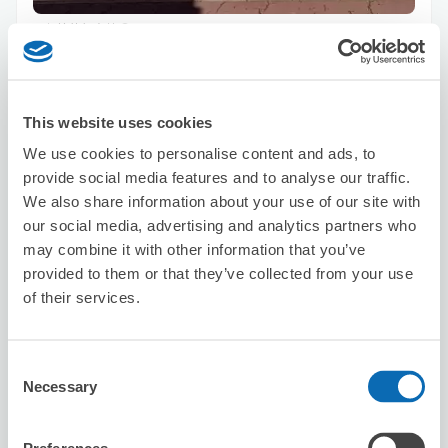
可保管的行李數
10
20
行李箱尺寸
:
手提包尺寸
:
利用可能時間
8/7
五
8/8
六
8/9
日
8/10
一
8/11
二
8/12
三
8/13
四
This website uses cookies
We use cookies to personalise content and ads, to
預約此店舖
provide social media features and to analyse our traffic.
We also share information about your use of our site with
our social media, advertising and analytics partners who
may combine it with other information that you’ve
Laviebrillante
provided to them or that they’ve collected from your use
从Kami-itabashi站步行4分钟。
of their services.
本日營業時間
:
10:00〜18:00
Consent
Necessary
Selection