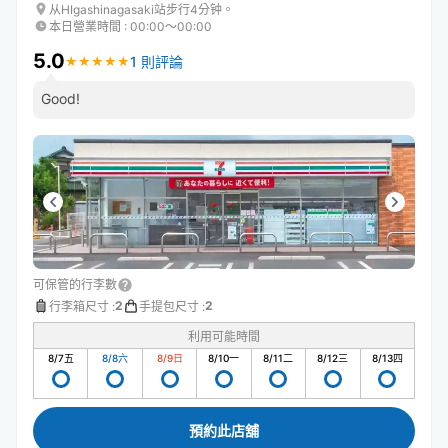
从HIgashinagasaki站步行4分钟。
本日營業時間
:
00:00〜00:00
5.0
1 則評論
★
★
★
★
★
★
★
★
★
★
Good!
可保管的行李數
2
2
行李箱尺寸
:
手提包尺寸
:
利用可能時間
8/7
五
8/8
六
8/9
日
8/10
一
8/11
二
8/12
三
8/13
四
預約此店舖