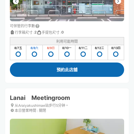
可保管的行李數
2
0
行李箱尺寸
:
手提包尺寸
:
利用可能時間
8/7
五
8/8
六
8/9
日
8/10
一
8/11
二
8/12
三
8/13
四
預約此店舖
Lanai Meetingroom
从Araiyakushimae站步行5分钟。
本日營業時間
:
關閉