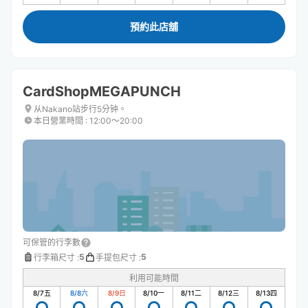
預約此店舖
CardShopMEGAPUNCH
从Nakano站步行5分钟。
本日營業時間
:
12:00〜20:00
可保管的行李數
5
5
行李箱尺寸
:
手提包尺寸
:
利用可能時間
8/7
五
8/8
六
8/9
日
8/10
一
8/11
二
8/12
三
8/13
四