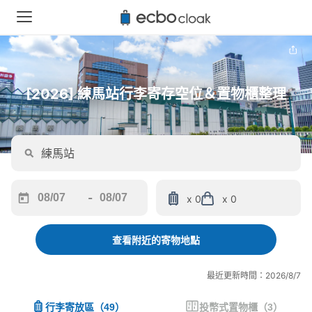
[2026] 練馬站行李寄存空位＆置物櫃整理
-
x 0
x 0
Navigate
Navigate
forward
backward
to
to
查看附近的寄物地點
interact
interact
with
with
最近更新時間：2026/8/7
the
the
calendar
calendar
行李寄放區
（
49
）
投幣式置物櫃
（
3
）
and
and