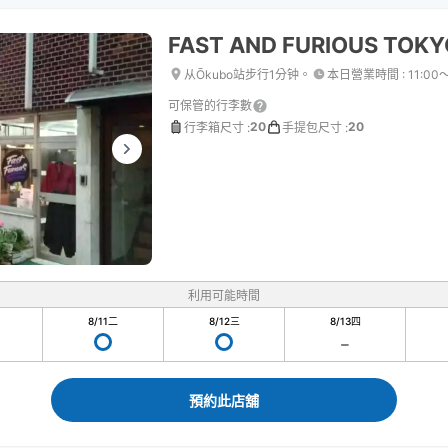
FAST AND FURIOUS TOKY
从Ōkubo站步行1分钟。
本日營業時間
:
11:00
可保管的行李數
20
20
行李箱尺寸
:
手提包尺寸
:
利用可能時間
8/11
二
8/12
三
8/13
四
預約此店舖