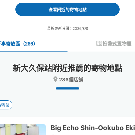
forward
backward
to
to
查看附近的寄物地點
interact
interact
with
with
the
the
最近更新時間：2026/8/8
calendar
calendar
and
and
select
select
行李寄放區
（
286
）
投幣式置物櫃
a
a
date.
date.
Press
Press
新大久保站附近推薦的寄物地點
the
the
question
question
286個店舖
mark
mark
key
key
to
to
get
get
the
the
時營業
keyboard
keyboard
shortcuts
shortcuts
for
for
Big Echo Shin-Ookubo Ek
changing
changing
dates.
dates.