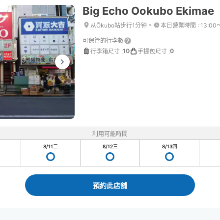
Big Echo Ookubo Ekimae
从Ōkubo站步行1分钟。
本日營業時間
:
13:00
可保管的行李數
10
0
行李箱尺寸
:
手提包尺寸
:
利用可能時間
8/11
二
8/12
三
8/13
四
預約此店舖