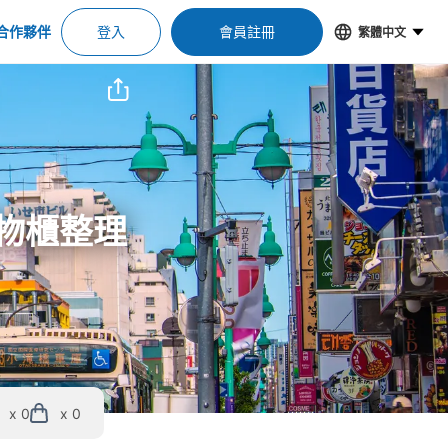
合作夥伴
登入
會員註冊
繁體中文
置物櫃整理
x 0
x 0