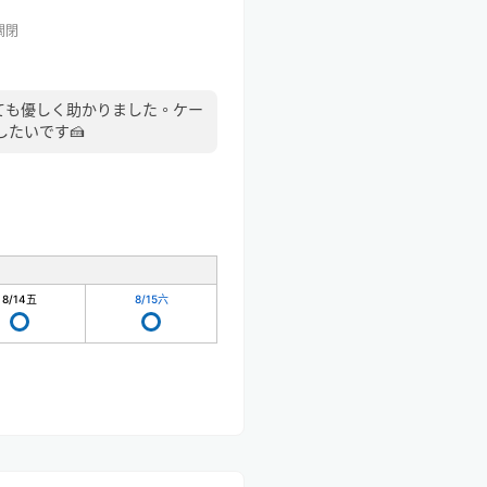
關閉
ても優しく助かりました。ケー
たいです🍰
8/14
五
8/15
六