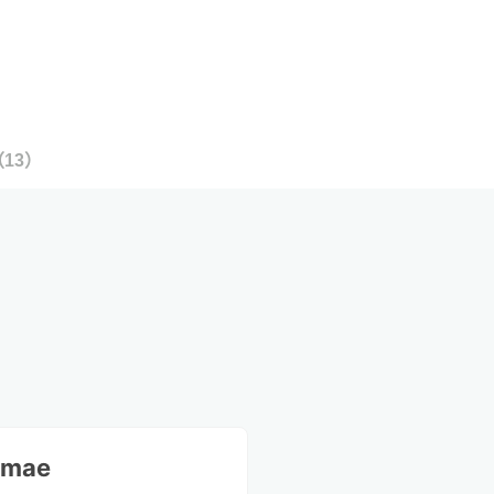
（
13
）
imae