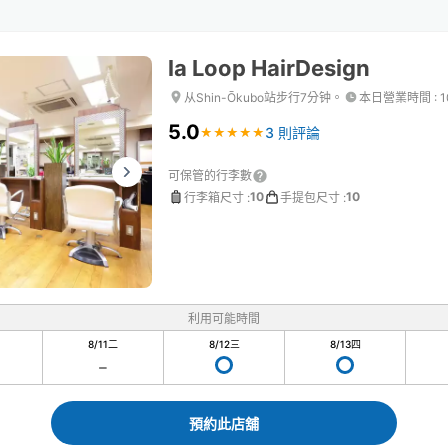
la Loop HairDesign
从Shin-Ōkubo站步行7分钟。
本日營業時間
:
1
5.0
3 則評論
★
★
★
★
★
★
★
★
★
★
可保管的行李數
10
10
行李箱尺寸
:
手提包尺寸
:
利用可能時間
8/11
二
8/12
三
8/13
四
預約此店舖