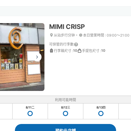
MIMI CRISP
从站步行分钟。
本日營業時間
:
09:00〜21:00
可保管的行李數
10
10
行李箱尺寸
:
手提包尺寸
:
利用可能時間
8/11
二
8/12
三
8/13
四
預約此店舖