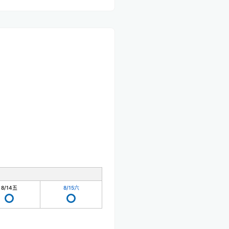
8/14
五
8/15
六