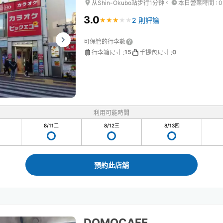
从Shin-Ōkubo站步行1分钟。
本日營業時間
:
0
3.0
2 則評論
★
★
★
★
★
★
★
★
★
★
可保管的行李數
15
0
行李箱尺寸
:
手提包尺寸
:
利用可能時間
8/11
二
8/12
三
8/13
四
預約此店舖
DOMOCAFE