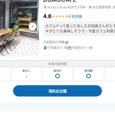
从Shin-Ōkubo站步行3分钟。
本日營業時間
:
4.8
4 則評論
★
★
★
★
★
★
★
★
★
★
カフェ⁉️って思ってましたが店員さんがと
キがとても美味しそうで、今度カフェ利用し
可保管的行李數
10
10
行李箱尺寸
:
手提包尺寸
:
利用可能時間
8/11
二
8/12
三
8/13
四
預約此店舖