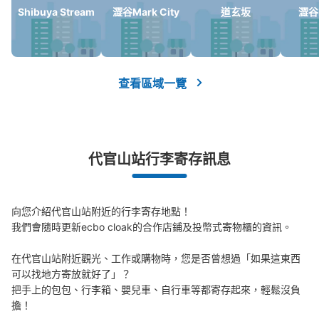
Shibuya Stream
澀谷Mark City
道玄坂
澀谷H
可保管的行李數
大的
:
2
/
¥700
中等的
:
8
/
¥500
小的
:
38
/
¥400
付款方式
現金, ICカード, QR決済
查看區域一覽
查看此投幣式儲物櫃的位置
代官山站行李寄存訊息
向您介紹代官山站附近的行李寄存地點！

我們會隨時更新ecbo cloak的合作店鋪及投幣式寄物櫃的資訊。

在代官山站附近觀光、工作或購物時，您是否曾想過「如果這東西
可以找地方寄放就好了」？

把手上的包包、行李箱、嬰兒車、自行車等都寄存起來，輕鬆沒負
擔！
