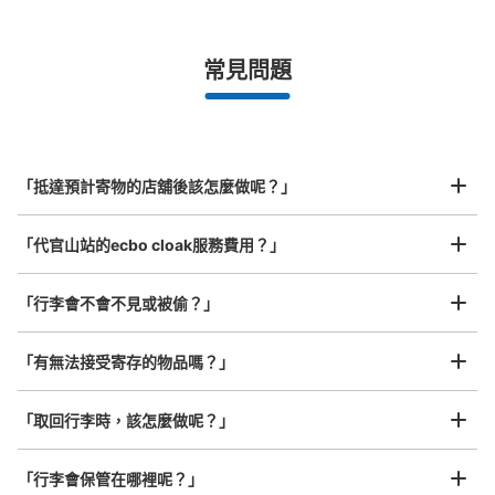
¥500
/
日
最長邊未滿45cm的行李（小型背包、手提包、手提行李
常見問題
等）
事先用手機預約

全國有1,000家以上合作店鋪
指定的日期和時間
代官山駅 西口側改札外コインロッカー
北起北海道，南至沖繩，以都市為中心，全國皆可使用此服務。
从東急東横線 代官山駅站步行1分钟。
行李箱尺寸
本日營業時間
:
06:00
〜
23:00
¥800
「抵達預計寄物的店舖後該怎麼做呢？」
/
日
中央口方面の改札をでて、すぐ右手に設置。
最長邊45cm以上的行李（行李箱、樂器、嬰兒車等）
「代官山站的ecbo cloak服務費用？」
「行李會不會不見或被偷？」
許多地點佳/條件優的店鋪
工作人員拍完行李照片後

「有無法接受寄存的物品嗎？」
我們與許多地點方便的車站內店舖以及24小時營業的店鋪合作。
即完成寄存手續
「取回行李時，該怎麼做呢？」
可保管的行李數
「行李會保管在哪裡呢？」
大的
:
3
/
¥700
中等的
:
3
/
¥500