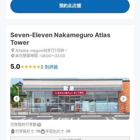
預約此店舖
Seven-Eleven Nakameguro Atlas
Tower
从Naka-meguro站步行1分钟。
本日營業時間
:
08:00〜22:00
5.0
2 則評論
★
★
★
★
★
★
★
★
★
★
可保管的行李數
10
10
行李箱尺寸
:
手提包尺寸
: