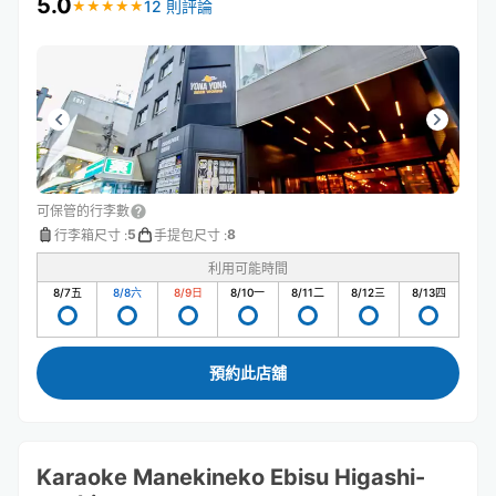
5.0
12 則評論
★
★
★
★
★
★
★
★
★
★
可保管的行李數
5
8
行李箱尺寸
:
手提包尺寸
:
利用可能時間
8/7
五
8/8
六
8/9
日
8/10
一
8/11
二
8/12
三
8/13
四
預約此店舖
Karaoke Manekineko Ebisu Higashi-