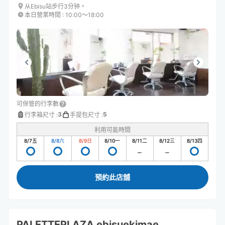
从Ebisu站步行3分钟。
本日營業時間
:
10:00〜18:00
可保管的行李數
3
5
行李箱尺寸
:
手提包尺寸
:
利用可能時間
8/7
五
8/8
六
8/9
日
8/10
一
8/11
二
8/12
三
8/13
四
預約此店舖
PALETTEPLAZA ebisuekimae