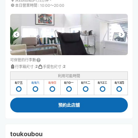
从Ebisu站步行5分钟。
本日營業時間
:
10:00〜20:00
可保管的行李數
2
2
行李箱尺寸
:
手提包尺寸
:
利用可能時間
8/7
五
8/8
六
8/9
日
8/10
一
8/11
二
8/12
三
8/13
四
預約此店舖
toukoubou