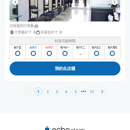
可保管的行李數
3
3
行李箱尺寸
:
手提包尺寸
:
利用可能時間
8/7
五
8/8
六
8/9
日
8/10
一
8/11
二
8/12
三
8/13
四
預約此店舖
1
2
3
4
5
12
代官山站附近推薦的寄物櫃