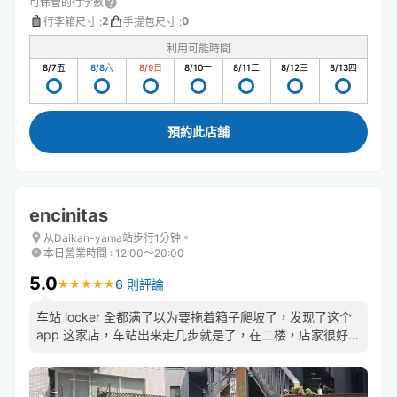
可保管的行李數
2
0
行李箱尺寸
:
手提包尺寸
:
利用可能時間
8/7
五
8/8
六
8/9
日
8/10
一
8/11
二
8/12
三
8/13
四
預約此店舖
encinitas
从Daikan-yama站步行1分钟。
本日營業時間
:
12:00〜20:00
5.0
6 則評論
★
★
★
★
★
★
★
★
★
★
车站 locker 全都满了以为要拖着箱子爬坡了，发现了这个
app 这家店，车站出来走几步就是了，在二楼，店家很好，
大推荐！！