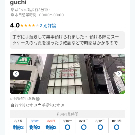
guchi
从Ebisu站步行3分钟。
本日營業時間
:
00:00〜00:00
4.0
2 則評論
★
★
★
★
★
★
★
★
★
★
丁寧に手続きして無事預けられました。 預ける際にスー
ツケースの写真を撮ったり確認などで時間はかかるので急
いでいる方は余裕もっていく方がいいです。
可保管的行李數
3
0
行李箱尺寸
:
手提包尺寸
:
利用可能時間
8/7
五
8/8
六
8/9
日
8/10
一
8/11
二
8/12
三
8/13
四
剩餘2
剩餘2
剩餘2