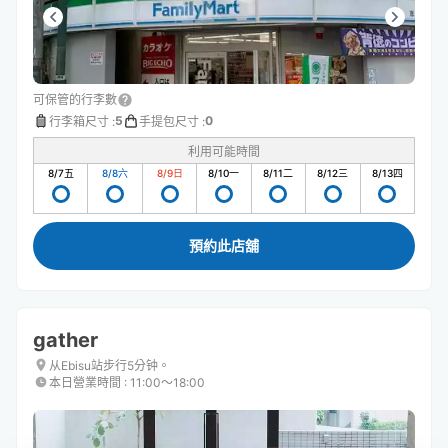
可保管的行李數
5
0
行李箱尺寸
:
手提包尺寸
:
利用可能時間
8/7
五
8/8
六
8/9
日
8/10
一
8/11
二
8/12
三
8/13
四
預約此店舖
gather
从Ebisu站步行5分钟。
本日營業時間
:
11:00〜18:00