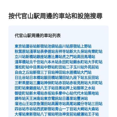
按代官山駅周邊的車站和設施搜尋
代官山駅周邊的車站列表
東京站
澀谷站
新宿站
池袋站
品川站
原宿站
上野站
秋葉原站
淺草站
表參道站
吉祥寺站
新大久保站
有樂町站
立川站
新橋站
銀座站
惠比壽站
虎之門站
高田馬場站
淺草橋站
北千住站
六本木站
永田町站
錦糸町站
大手町站
濱松町站
中目黑站
中野站
町田站
二子玉川站
外苑前站
自由之丘站
新宿三丁目站
神田站
水道橋站
大門站
日比谷站
日本橋站
飯田橋站
蒲田站
九段下站
五反田站
三軒茶屋站
三鷹站
神保町站
赤羽站
赤坂見附站
大井町站
田町站
東銀座站
八王子站
目黑站
押上站
御茶之水站
御徒町站
新木場站
赤坂站
多摩中心站
代代木站
築地站
調布站
天王洲島站
東京電訊站
日暮里站
豐洲站
溜池山王站
京急蒲田站
高圓寺站
高尾站
國分寺站
三田站
四谷站
市谷站
西武新宿站
青山一丁目站
大崎站
大森站
大塚站
東新宿站
八丁堀站
明治神宮前站
綾瀨站
王子站