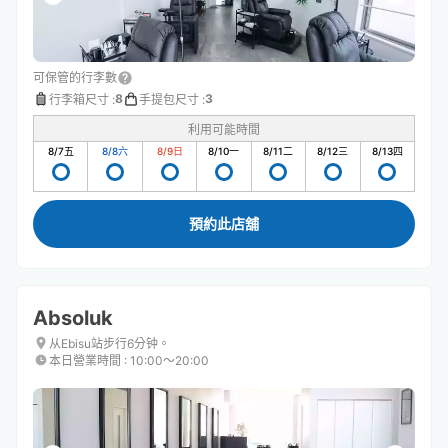
可保管的行李數
8
3
行李箱尺寸
:
手提包尺寸
:
利用可能時間
8/7
五
8/8
六
8/9
日
8/10
一
8/11
二
8/12
三
8/13
四
預約此店舖
Absoluk
从Ebisu站步行6分钟。
本日營業時間
:
10:00〜20:00