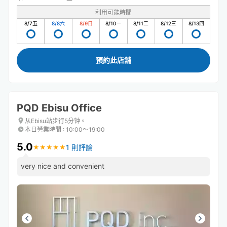
利用可能時間
8/7
五
8/8
六
8/9
日
8/10
一
8/11
二
8/12
三
8/13
四
預約此店舖
PQD Ebisu Office
从Ebisu站步行5分钟。
本日營業時間
:
10:00〜19:00
5.0
1 則評論
★
★
★
★
★
★
★
★
★
★
very nice and convenient