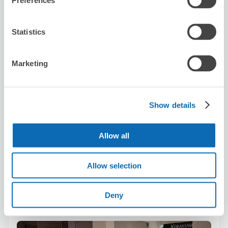
Preferences
Statistics
Marketing
可保管的行李數
3
0
行李箱尺寸
:
手提包尺寸
:
利用可能時間
8/7
五
8/8
六
8/9
日
8/10
一
8/11
二
8/12
三
8/13
四
Show details
Allow all
預約此店舖
Allow selection
HairSalon M.techo Ebisu
Deny
从Ebisu站步行3分钟。
本日營業時間
:
10:00〜19:00