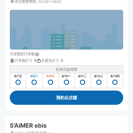
本日營業時間
:
10:30〜18:00
可保管的行李數
5
5
行李箱尺寸
:
手提包尺寸
:
利用可能時間
8/7
五
8/8
六
8/9
日
8/10
一
8/11
二
8/12
三
8/13
四
預約此店舖
S’AiMER ebis