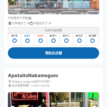
可保管的行李數
3
3
行李箱尺寸
:
手提包尺寸
:
利用可能時間
8/7
五
8/8
六
8/9
日
8/10
一
8/11
二
8/12
三
8/13
四
預約此店舖
ApetaitoNakameguro
从Naka-meguro站步行5分钟。
本日營業時間
:
11:00〜00:00