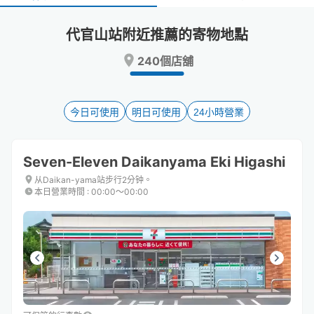
select
select
a
a
代官山站附近推薦的寄物地點
date.
date.
Press
Press
240個店舖
the
the
question
question
mark
mark
key
key
今日可使用
明日可使用
24小時營業
to
to
get
get
the
the
Seven-Eleven Daikanyama Eki Higashi
keyboard
keyboard
shortcuts
shortcuts
从Daikan-yama站步行2分钟。
本日營業時間
:
00:00〜00:00
for
for
changing
changing
dates.
dates.