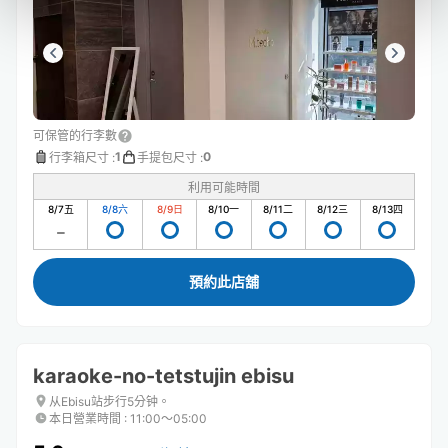
可保管的行李數
1
0
行李箱尺寸
:
手提包尺寸
:
利用可能時間
8/7
五
8/8
六
8/9
日
8/10
一
8/11
二
8/12
三
8/13
四
預約此店舖
karaoke-no-tetstujin ebisu
从Ebisu站步行5分钟。
本日營業時間
:
11:00〜05:00