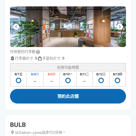
可保管的行李數
5
5
行李箱尺寸
:
手提包尺寸
:
利用可能時間
8/7
五
8/8
六
8/9
日
8/10
一
8/11
二
8/12
三
8/13
四
預約此店舖
BULB
从Daikan-yama站步行2分钟。