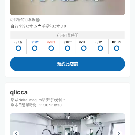
可保管的行李數
5
10
行李箱尺寸
:
手提包尺寸
:
利用可能時間
8/7
五
8/8
六
8/9
日
8/10
一
8/11
二
8/12
三
8/13
四
預約此店舖
qlicca
从Naka-meguro站步行3分钟。
本日營業時間
:
11:00〜18:30