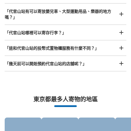
付款方式
現金
「代官山站有可以寄放嬰兒車、大型運動用品、樂器的地方
嗎？」
查看此投幣式儲物櫃的位置
任何尺寸的行李都OK
「代官山站哪裡可以寄存行李？」
放下行李，愉快度過一整天！
樂器、嬰兒車、腳踏車等，只要是1個人能搬運的行李尺寸就OK
代官山 中央改札側改札外売店横コインロ
「這和代官山站的投幣式置物櫃服務有什麼不同？」
ッカー
从東急東横線 代官山駅站步行1分钟。
「幾天前可以開始預約代官山站的店舖呢？」
本日營業時間
:
06:00
〜
23:00
中央改札側の出口のすぐ側に設置
突發狀況下的安心理賠
東京都最多人寄物的地區
發生行李破損、被偷等狀況時安心有保障