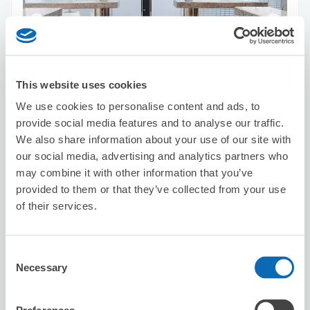
可保管的行李數
This website uses cookies
3
0
行李箱尺寸
:
手提包尺寸
:
We use cookies to personalise content and ads, to
利用可能時間
provide social media features and to analyse our traffic.
8/7
五
8/8
六
8/9
日
8/10
一
8/11
二
8/12
三
8/13
四
We also share information about your use of our site with
our social media, advertising and analytics partners who
may combine it with other information that you’ve
預約此店舖
provided to them or that they’ve collected from your use
of their services.
Bio & Nature hair salon Ebisu
Consent
从Ebisu站步行5分钟。
Necessary
Selection
本日營業時間
:
11:00〜18:00