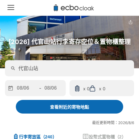
[2026] 代官山站行李寄存空位＆置物櫃整理
-
x 0
x 0
Navigate
Navigate
forward
backward
to
to
查看附近的寄物地點
interact
interact
with
with
最近更新時間：2026/8/6
the
the
calendar
calendar
行李寄放區
（
240
）
投幣式置物櫃
（
2
）
and
and