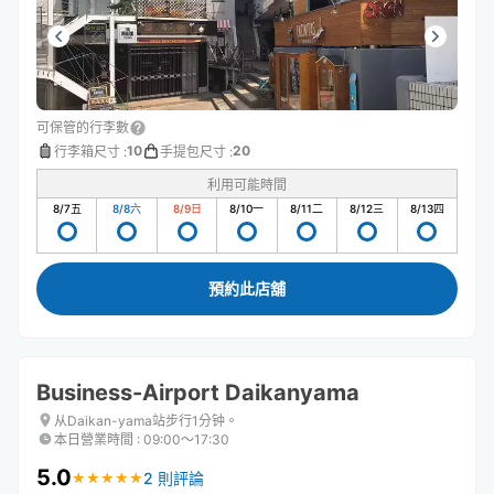
可保管的行李數
10
20
行李箱尺寸
:
手提包尺寸
:
利用可能時間
8/7
五
8/8
六
8/9
日
8/10
一
8/11
二
8/12
三
8/13
四
預約此店舖
Business-Airport Daikanyama
从Daikan-yama站步行1分钟。
本日營業時間
:
09:00〜17:30
5.0
2 則評論
★
★
★
★
★
★
★
★
★
★