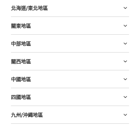
北海道/東北地區
北海道
青森縣
岩手縣
宮城縣
秋田縣
山形縣
福島縣
關東地區
茨城縣
栃木縣
群馬縣
埼玉縣
千葉縣
東京都
神奈川縣
中部地區
新潟縣
富山縣
石川縣
福井縣
山梨縣
長野縣
岐阜縣
静岡縣
愛知縣
關西地區
三重縣
滋賀縣
京都府
大阪府
兵庫縣
奈良縣
和歌山縣
中國地區
鳥取縣
島根縣
岡山縣
廣島縣
山口縣
四國地區
德島縣
香川縣
愛媛縣
高知縣
九州/沖繩地區
福岡縣
佐賀縣
長崎縣
熊本縣
大分縣
宮崎縣
鹿児島縣
沖縄縣