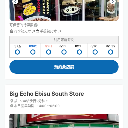
可保管的行李數
3
3
行李箱尺寸
:
手提包尺寸
:
利用可能時間
8/7
五
8/8
六
8/9
日
8/10
一
8/11
二
8/12
三
8/13
四
預約此店舖
Big Echo Ebisu South Store
从Ebisu站步行2分钟。
本日營業時間
:
14:00〜06:00