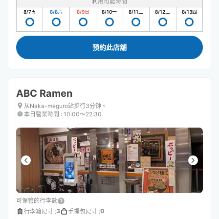
利用可能時間
8/7
五
8/8
六
8/9
日
8/10
一
8/11
二
8/12
三
8/13
四
預約此店舖
ABC Ramen
从Naka-meguro站步行3分钟。
本日營業時間
:
10:00〜22:30
可保管的行李數
3
0
行李箱尺寸
:
手提包尺寸
: