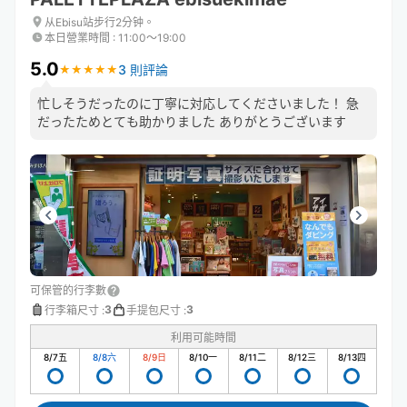
从Ebisu站步行2分钟。
本日營業時間
:
11:00〜19:00
5.0
3 則評論
★
★
★
★
★
★
★
★
★
★
忙しそうだったのに丁寧に対応してくださいました！ 急
だったためとても助かりました ありがとうございます
可保管的行李數
3
3
行李箱尺寸
:
手提包尺寸
:
利用可能時間
8/7
五
8/8
六
8/9
日
8/10
一
8/11
二
8/12
三
8/13
四