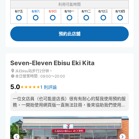
利用可能時間
8/7
五
8/8
六
8/9
日
8/10
一
8/11
二
8/12
三
8/13
四
預約此店舖
Seven-Eleven Ebisu Eki Kita
从Ebisu站步行2分钟。
本日營業時間
:
09:00〜20:00
5.0
1 則評論
★
★
★
★
★
★
★
★
★
★
一位女店員（也可能是店長）很有有耐心的幫我使用預約服
務，一開始使用網頁版一直無法註冊，後來協助我們使用
APP順利使用這個服務，非常感謝她。