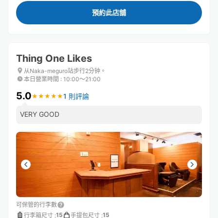
預約此店舖
Thing One Likes
从Naka-meguro站步行2分钟。
本日營業時間
:
10:00〜21:00
5.0
1 則評論
★
★
★
★
★
★
★
★
★
★
VERY GOOD
可保管的行李數
15
15
行李箱尺寸
:
手提包尺寸
: