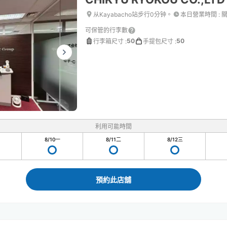
从Kayabacho站步行0分钟。
本日營業時間
:
可保管的行李數
50
50
行李箱尺寸
:
手提包尺寸
:
利用可能時間
8/10
一
8/11
二
8/12
三
預約此店舖