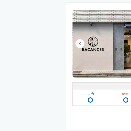
8/8
六
8/9
日