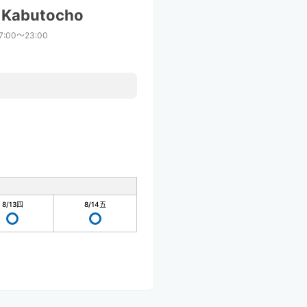
i Kabutocho
7:00〜23:00
8/13
四
8/14
五