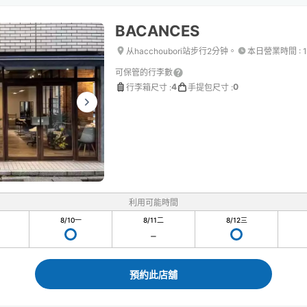
BACANCES
从hacchoubori站步行2分钟。
本日營業時間
:
可保管的行李數
4
0
行李箱尺寸
:
手提包尺寸
:
利用可能時間
8/10
一
8/11
二
8/12
三
預約此店舖