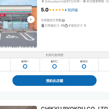
从Kayabacho站步行2分钟。
本日營業時間
:
0
5.0
4 則評論
★
★
★
★
★
★
★
★
★
★
可保管的行李數
10
5
行李箱尺寸
:
手提包尺寸
:
利用可能時間
8/10
一
8/11
二
8/12
三
預約此店舖
CHIKYU RYOKOU CO.,LTD