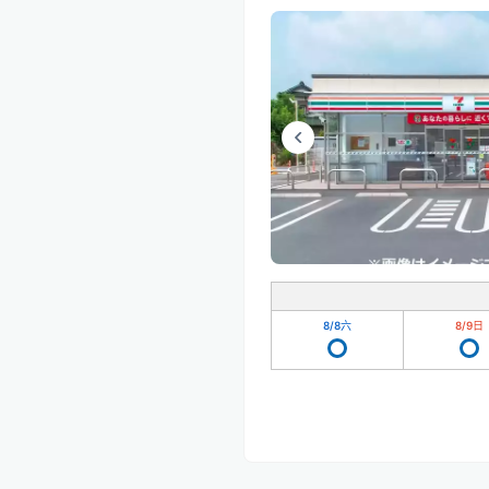
8/8
六
8/9
日