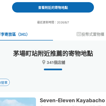
forward
backward
to
to
查看附近的寄物地點
interact
interact
with
with
the
the
最近更新時間：2026/8/7
calendar
calendar
and
and
select
select
行李寄放區
（
341
）
投幣式置物櫃
a
a
date.
date.
Press
Press
茅場町站附近推薦的寄物地點
the
the
question
question
341個店舖
mark
mark
key
key
to
to
get
get
the
the
時營業
keyboard
keyboard
shortcuts
shortcuts
for
for
Seven-Eleven Kayabacho
changing
changing
dates.
dates.