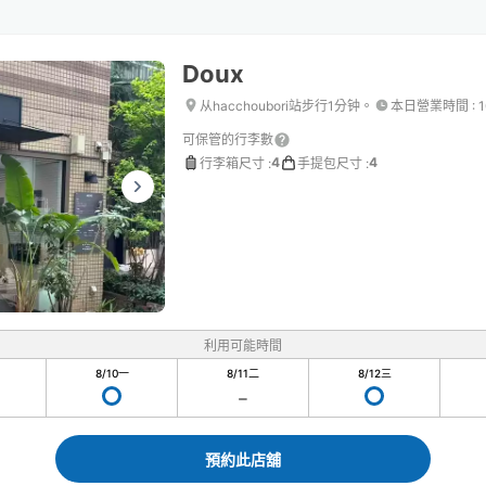
Doux
从hacchoubori站步行1分钟。
本日營業時間
:
1
可保管的行李數
4
4
行李箱尺寸
:
手提包尺寸
:
利用可能時間
8/10
一
8/11
二
8/12
三
預約此店舖