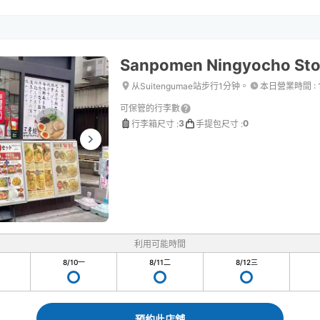
Sanpomen Ningyocho Sto
从Suitengumae站步行1分钟。
本日營業時間
:
可保管的行李數
3
0
行李箱尺寸
:
手提包尺寸
:
利用可能時間
8/10
一
8/11
二
8/12
三
預約此店舖