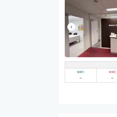
8/8
六
8/9
日