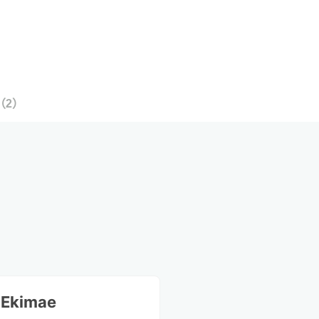
（
2
）
 Ekimae