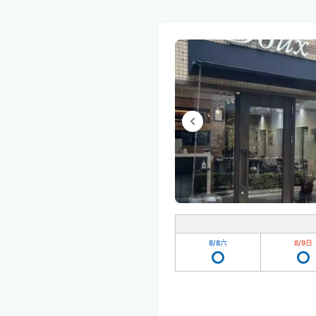
8/8
六
8/9
日