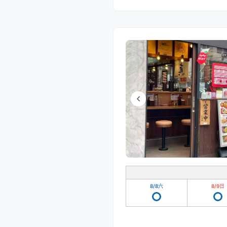
8/8
六
8/9
日