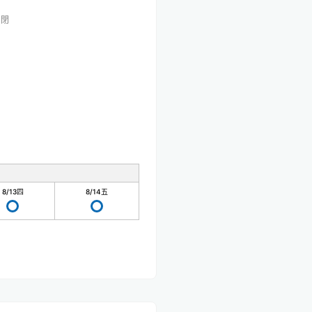
關閉
8/13
四
8/14
五