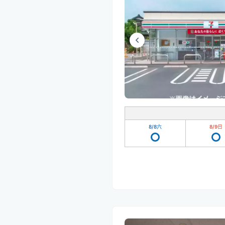
8/8
六
8/9
日