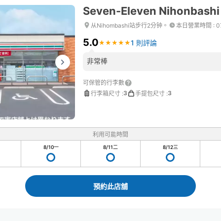
Seven-Eleven Nihonbash
从Nihombashi站步行2分钟。
本日營業時間
:
0
5.0
1 則評論
★
★
★
★
★
★
★
★
★
★
非常棒
可保管的行李數
3
3
行李箱尺寸
:
手提包尺寸
:
利用可能時間
8/10
一
8/11
二
8/12
三
預約此店舖