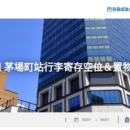
註冊成為
26] 茅場町站行李寄存空位＆置
-
Navigate
Navigate