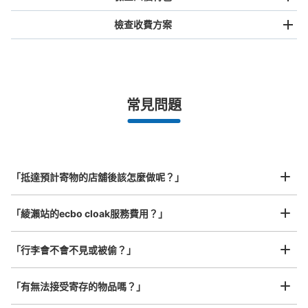
檢查收費方案
手提包尺寸
¥500
/
日
最長邊未滿45cm的行李（小型背包、手提包、手提行李
常見問題
等）
事先用手機預約

全國有1,000家以上合作店鋪
指定的日期和時間
綾瀬駅 メトロ入口 事務室側 改札内コ
北起北海道，南至沖繩，以都市為中心，全國皆可使用此服務。
インロッカー
行李箱尺寸
¥800
从綾瀬駅站步行1分钟。
「抵達預計寄物的店舖後該怎麼做呢？」
/
日
本日營業時間
:
06:00
〜
23:00
最長邊45cm以上的行李（行李箱、樂器、嬰兒車等）
メトロ入口の事務室側に設置。
「綾瀨站的ecbo cloak服務費用？」
「行李會不會不見或被偷？」
許多地點佳/條件優的店鋪
工作人員拍完行李照片後

「有無法接受寄存的物品嗎？」
我們與許多地點方便的車站內店舖以及24小時營業的店鋪合作。
即完成寄存手續