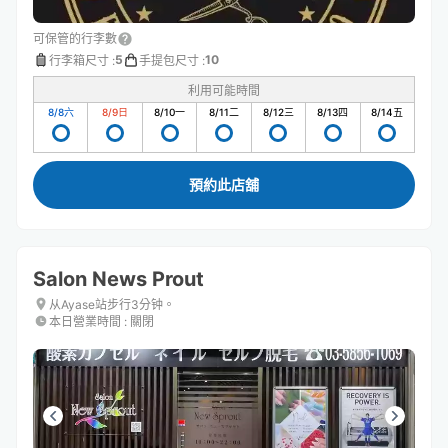
可保管的行李數
5
10
行李箱尺寸
:
手提包尺寸
:
利用可能時間
8/8
六
8/9
日
8/10
一
8/11
二
8/12
三
8/13
四
8/14
五
預約此店舖
Salon News Prout
从Ayase站步行3分钟。
本日營業時間
:
關閉