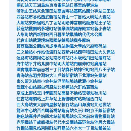
調布站
天王洲島站
東京電訊站
日暮里站
豐洲站
溜池山王站
京急蒲田站
高圓寺站
高尾站
國分寺站
三田站
四谷站
市谷站
西武新宿站
青山一丁目站
大崎站
大森站
大塚站
東新宿站
八丁堀站
明治神宮前站
綾瀨站
王子站
荻窪站
霞關站
茅場町站
後樂園站
國際殿堂站
新小岩站
人形町站
西新宿站
西日暮里站
巢鴨站
代代木公園
代官山站
武藏境站
兩國站
練馬站
奧多摩站
葛西臨海公園站
京成曳舟站
駒澤大學站
穴森稻荷站
三之輪站
小作站
信濃町站
西新井站
西早稻田站
大久保站
淡路町站
南阿佐谷站
南砂町站
乃木坂站
飛田站
濱町站
府中站
平井站
北府中站
明大前站
門前仲町站
廣尾站
國會議事堂前
志村三丁目站
春日站
神谷町站
西八王子站
青海站
赤羽井淵站
大江戶線新宿站
下北澤站
矢県站
東久留米站
東小金井站
浮間船塢站
武藏小金井站
武藏小山站
部白河原站
北參道站
六町站
葛西站
京成上野站
玉川學園前站
高畠不動站
笹塚站
秋川站
住吉站
曙橋站
上井草站
上野御徒町站
新宿西口站
西大島站
東大前
梅屋敷站
幡谷站
品川海濱站
北池袋站
龍津中心站
百合鷗新橋站
龜有站
久米川站
京王線新宿站
駒込站
高井戶站
四木站
新馬場站
水天宮前站
青物橫町站
赤羽橋站
千歲船橋站
代代木公園站
高野台站
池尻大橋站
竹橋站
潮見站
東陽町站
拜島站
六本木一丁目站
鶯谷站