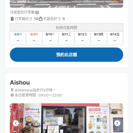
可保管的行李數
10
5
行李箱尺寸
:
手提包尺寸
:
利用可能時間
8/8
六
8/9
日
8/10
一
8/11
二
8/12
三
8/13
四
8/14
五
預約此店舖
Aishou
从Nishiarai站步行5分钟。
本日營業時間
:
09:00〜22:00