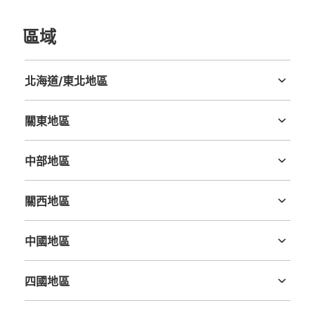
區域
北海道/東北地區
北海道
青森縣
岩手縣
宮城縣
秋田縣
山形縣
福島縣
關東地區
茨城縣
栃木縣
群馬縣
埼玉縣
千葉縣
東京都
神奈川縣
中部地區
新潟縣
富山縣
石川縣
福井縣
山梨縣
長野縣
岐阜縣
静岡縣
愛知縣
關西地區
三重縣
滋賀縣
京都府
大阪府
兵庫縣
奈良縣
和歌山縣
中國地區
鳥取縣
島根縣
岡山縣
廣島縣
山口縣
四國地區
德島縣
香川縣
愛媛縣
高知縣