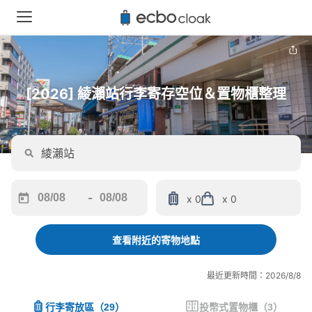
[2026] 綾瀨站行李寄存空位＆置物櫃整理
-
x 0
x 0
Navigate
Navigate
forward
backward
to
to
查看附近的寄物地點
interact
interact
with
with
最近更新時間：2026/8/8
the
the
calendar
calendar
行李寄放區
（
29
）
投幣式置物櫃
（
3
）
and
and