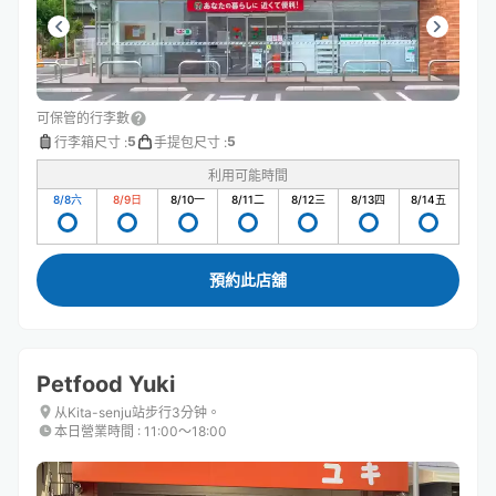
可保管的行李數
5
5
行李箱尺寸
:
手提包尺寸
:
利用可能時間
8/8
六
8/9
日
8/10
一
8/11
二
8/12
三
8/13
四
8/14
五
預約此店舖
Petfood Yuki
从Kita-senju站步行3分钟。
本日營業時間
:
11:00〜18:00