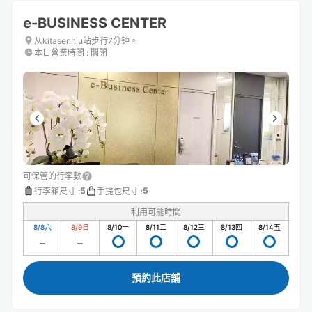
e-BUSINESS CENTER
从kitasennju站步行7分钟。
本日營業時間
:
關閉
可保管的行李數
5
5
行李箱尺寸
:
手提包尺寸
:
利用可能時間
8/8
六
8/9
日
8/10
一
8/11
二
8/12
三
8/13
四
8/14
五
預約此店舖