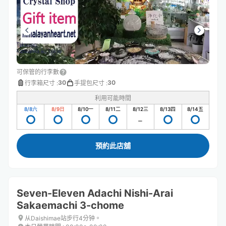
可保管的行李數
30
30
行李箱尺寸
:
手提包尺寸
:
利用可能時間
8/8
六
8/9
日
8/10
一
8/11
二
8/12
三
8/13
四
8/14
五
預約此店舖
Seven-Eleven Adachi Nishi-Arai
Sakaemachi 3-chome
从Daishimae站步行4分钟。