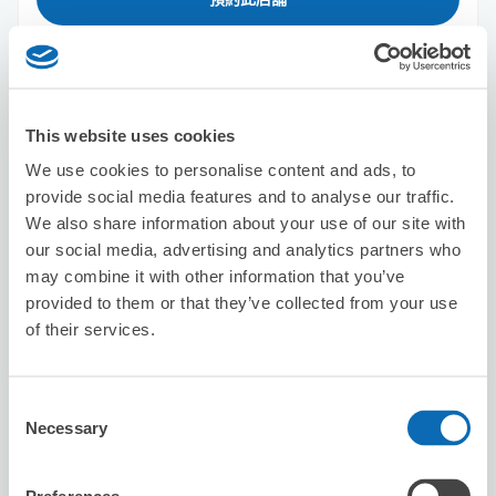
Seven-Eleven Sumida 5-chome
从Kanegafuchi站步行1分钟。
This website uses cookies
本日營業時間
:
00:00〜00:00
We use cookies to personalise content and ads, to
provide social media features and to analyse our traffic.
We also share information about your use of our site with
our social media, advertising and analytics partners who
may combine it with other information that you’ve
provided to them or that they’ve collected from your use
of their services.
可保管的行李數
30
30
行李箱尺寸
:
手提包尺寸
:
利用可能時間
Consent
Necessary
8/8
六
8/9
日
8/10
一
8/11
二
8/12
三
8/13
四
8/14
五
Selection