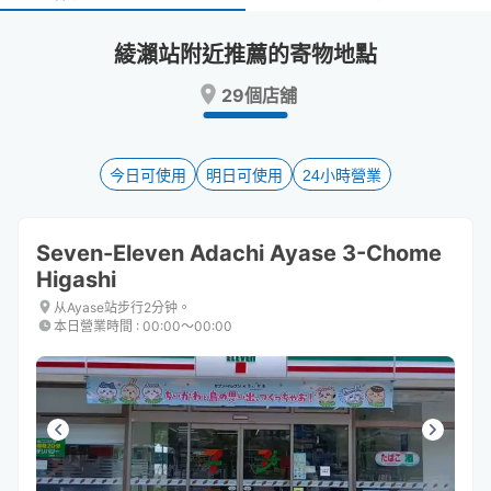
select
select
a
a
綾瀨站附近推薦的寄物地點
date.
date.
Press
Press
29個店舖
the
the
question
question
mark
mark
key
key
今日可使用
明日可使用
24小時營業
to
to
get
get
the
the
Seven-Eleven Adachi Ayase 3-Chome
keyboard
keyboard
Higashi
shortcuts
shortcuts
for
for
从Ayase站步行2分钟。
changing
changing
本日營業時間
:
00:00〜00:00
dates.
dates.