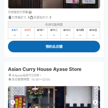
可保管的行李數
3
3
行李箱尺寸
:
手提包尺寸
:
利用可能時間
8/8
六
8/9
日
8/10
一
8/11
二
8/12
三
8/13
四
8/14
五
預約此店舖
Asian Curry House Ayase Store
从Ayase站步行2分钟。
本日營業時間
:
10:30〜22:00