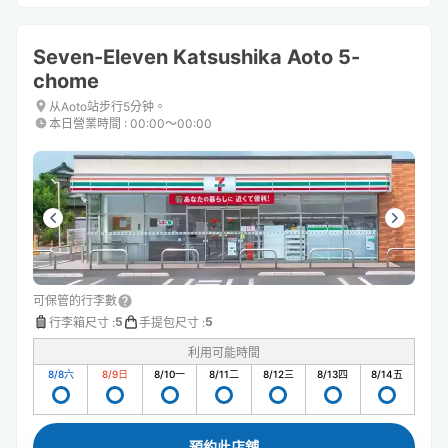
Seven-Eleven Katsushika Aoto 5-
chome
从Aoto站步行5分钟。
本日營業時間
:
00:00〜00:00
可保管的行李數
5
5
行李箱尺寸
:
手提包尺寸
:
利用可能時間
8/8
六
8/9
日
8/10
一
8/11
二
8/12
三
8/13
四
8/14
五
預約此店舖