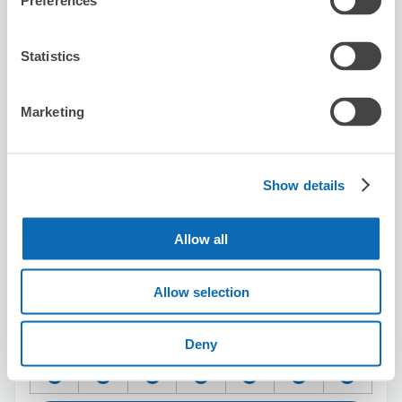
Preferences
預約此店舖
Statistics
meimongyouzasakaba
Marketing
从Aoto站步行4分钟。
本日營業時間
:
11:30〜22:00
Show details
Allow all
Allow selection
可保管的行李數
10
10
行李箱尺寸
:
手提包尺寸
:
利用可能時間
Deny
8/8
六
8/9
日
8/10
一
8/11
二
8/12
三
8/13
四
8/14
五