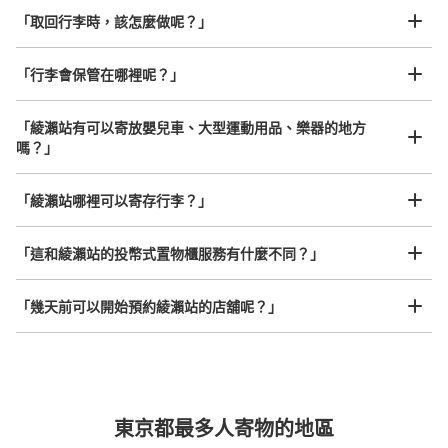
「取回行李時，該怎麼做呢？」
「行李會保管在哪裡呢？」
可保管的行李數
中等的
:
3
/
¥500
小的
:
16
/
¥400
付款方式
「綾瀨站有可以寄放嬰兒車、大型運動用品、樂器的地方
現金, ICカード
嗎？」
查看此投幣式儲物櫃的位置
任何尺寸的行李都OK
「綾瀨站哪裡可以寄存行李？」
放下行李，愉快度過一整天！
樂器、嬰兒車、腳踏車等，只要是1個人能搬運的行李尺寸就OK
「這和綾瀨站的投幣式置物櫃服務有什麼不同？」
JR綾瀬駅 西口側コインロッカー
从JR綾瀬駅西口站步行1分钟。
「幾天前可以開始預約綾瀨站的店舖呢？」
本日營業時間
:
06:00
〜
23:00
西口を出てすぐ側。日高屋の前に設置。
突發狀況下的安心理賠
東京都最多人寄物的地區
發生行李破損、被偷等狀況時安心有保障