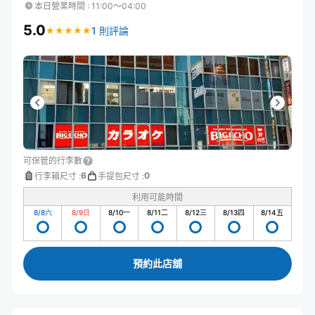
本日營業時間
:
11:00〜04:00
5.0
1 則評論
★
★
★
★
★
★
★
★
★
★
可保管的行李數
6
0
行李箱尺寸
:
手提包尺寸
:
利用可能時間
8/8
六
8/9
日
8/10
一
8/11
二
8/12
三
8/13
四
8/14
五
預約此店舖