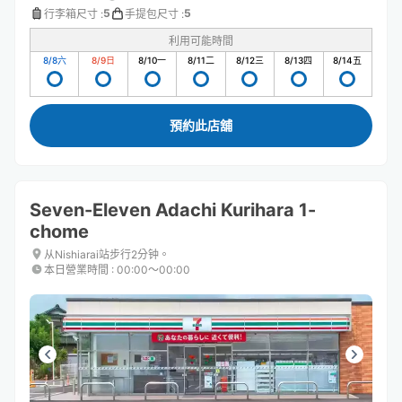
5
5
行李箱尺寸
:
手提包尺寸
:
利用可能時間
8/8
六
8/9
日
8/10
一
8/11
二
8/12
三
8/13
四
8/14
五
預約此店舖
Seven-Eleven Adachi Kurihara 1-
chome
从Nishiarai站步行2分钟。
本日營業時間
:
00:00〜00:00