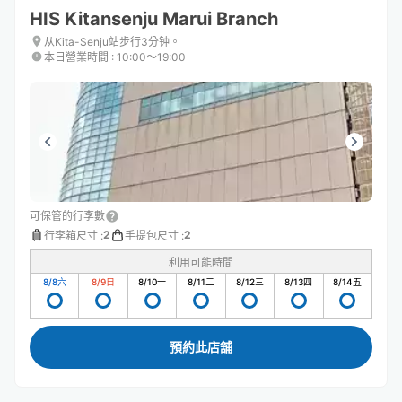
HIS Kitansenju Marui Branch
从Kita-Senju站步行3分钟。
本日營業時間
:
10:00〜19:00
可保管的行李數
2
2
行李箱尺寸
:
手提包尺寸
:
利用可能時間
8/8
六
8/9
日
8/10
一
8/11
二
8/12
三
8/13
四
8/14
五
預約此店舖