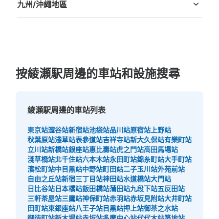
九州/沖繩地區
福岡縣
佐賀縣
長崎縣
熊本縣
大分縣
宮崎縣
鹿児島縣
沖縄縣
按綾瀬駅周邊的車站和設施搜尋
綾瀬駅周邊的車站列表
東京站
澀谷站
新宿站
池袋站
品川站
原宿站
上野站
秋葉原站
淺草站
表參道站
吉祥寺站
新大久保站
有樂町站
立川站
新橋站
銀座站
惠比壽站
虎之門站
高田馬場站
淺草橋站
北千住站
六本木站
永田町站
錦糸町站
大手町站
濱松町站
中目黑站
中野站
町田站
二子玉川站
外苑前站
自由之丘站
新宿三丁目站
神田站
水道橋站
大門站
日比谷站
日本橋站
飯田橋站
蒲田站
九段下站
五反田站
三軒茶屋站
三鷹站
神保町站
赤羽站
赤坂見附站
大井町站
田町站
東銀座站
八王子站
目黑站
押上站
御茶之水站
御徒町站
新木場站
赤坂站
多摩中心站
代代木站
築地站