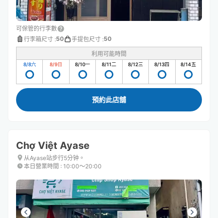
可保管的行李數
50
50
行李箱尺寸
:
手提包尺寸
:
利用可能時間
8/8
六
8/9
日
8/10
一
8/11
二
8/12
三
8/13
四
8/14
五
預約此店舖
Chợ Việt Ayase
从Ayase站步行5分钟。
本日營業時間
:
10:00〜20:00