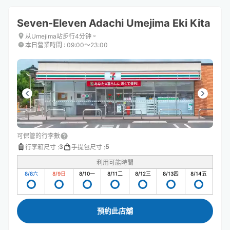
Seven-Eleven Adachi Umejima Eki Kita
从Umejima站步行4分钟。
本日營業時間
:
09:00〜23:00
可保管的行李數
3
5
行李箱尺寸
:
手提包尺寸
:
利用可能時間
8/8
六
8/9
日
8/10
一
8/11
二
8/12
三
8/13
四
8/14
五
預約此店舖