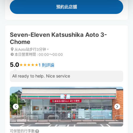
預約此店舖
Seven-Eleven Katsushika Aoto 3-
Chome
从Aoto站步行3分钟。
本日營業時間
:
00:00〜00:00
5.0
1 則評論
★
★
★
★
★
★
★
★
★
★
All ready to help. Nice service
可保管的行李數