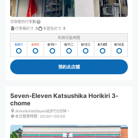
可保管的行李數
3
2
行李箱尺寸
:
手提包尺寸
:
利用可能時間
8/8
六
8/9
日
8/10
一
8/11
二
8/12
三
8/13
四
8/14
五
預約此店舖
Seven-Eleven Katsushika Horikiri 3-
chome
从Horikirishōbuen站步行5分钟。
本日營業時間
:
00:00〜00:00