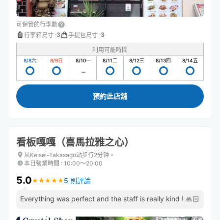
可保管的行李數
3
3
行李箱尺寸
:
手提包尺寸
:
利用可能時間
8/8
六
8/9
日
8/10
一
8/11
二
8/12
三
8/13
四
8/14
五
預約此店舖
看板嘎嘎（喜馬拉雅之心）
从Keisei-Takasago站步行2分钟。
本日營業時間
:
10:00〜20:00
5.0
5 則評論
★
★
★
★
★
★
★
★
★
★
Everything was perfect and the staff is really kind ! 🙏🏻