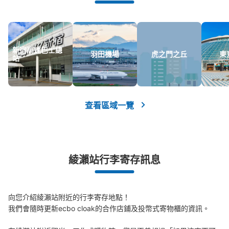
新宿高速巴士總
羽田機場
虎之門之丘
東
站
可保管的行李數
中等的
:
3
/
¥300
小的
:
15
/
¥200
付款方式
現金
查看區域一覽
查看此投幣式儲物櫃的位置
綾瀨站行李寄存訊息
綾瀬駅 高架下理髪店側コインロッカー
从JR綾瀬駅站步行5分钟。
本日營業時間
:
06:00
〜
23:00
向您介紹綾瀨站附近的行李寄存地點！

綾瀬駅北口をでて右手を真っ直ぐいき、理髪店の側に設
我們會隨時更新ecbo cloak的合作店鋪及投幣式寄物櫃的資訊。

置。