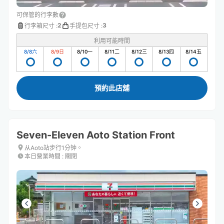
可保管的行李數
2
3
行李箱尺寸
:
手提包尺寸
:
利用可能時間
8/8
六
8/9
日
8/10
一
8/11
二
8/12
三
8/13
四
8/14
五
預約此店舖
Seven-Eleven Aoto Station Front
从Aoto站步行1分钟。
本日營業時間
:
關閉