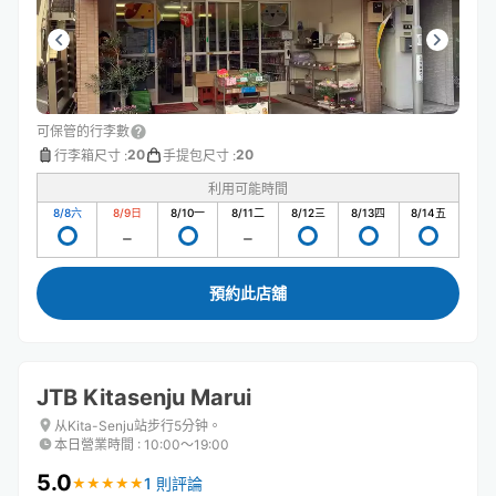
可保管的行李數
20
20
行李箱尺寸
:
手提包尺寸
:
利用可能時間
8/8
六
8/9
日
8/10
一
8/11
二
8/12
三
8/13
四
8/14
五
預約此店舖
JTB Kitasenju Marui
从Kita-Senju站步行5分钟。
本日營業時間
:
10:00〜19:00
5.0
1 則評論
★
★
★
★
★
★
★
★
★
★