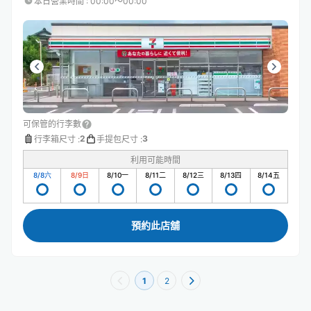
本日營業時間
:
00:00〜00:00
可保管的行李數
2
3
行李箱尺寸
:
手提包尺寸
:
利用可能時間
8/8
六
8/9
日
8/10
一
8/11
二
8/12
三
8/13
四
8/14
五
預約此店舖
1
2