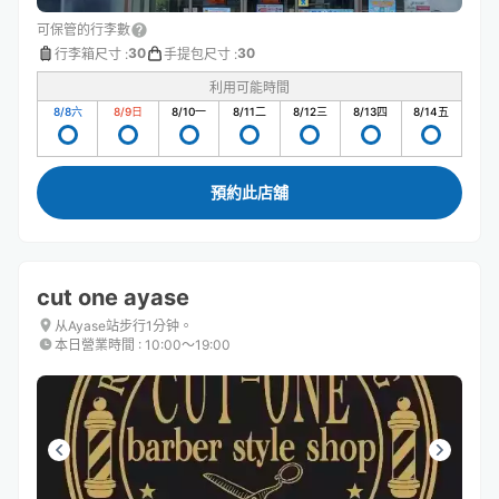
可保管的行李數
30
30
行李箱尺寸
:
手提包尺寸
:
利用可能時間
8/8
六
8/9
日
8/10
一
8/11
二
8/12
三
8/13
四
8/14
五
預約此店舖
cut one ayase
从Ayase站步行1分钟。
本日營業時間
:
10:00〜19:00