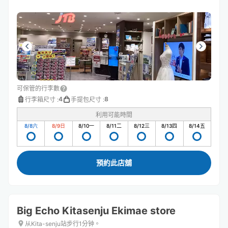
可保管的行李數
4
8
行李箱尺寸
:
手提包尺寸
:
利用可能時間
8/8
六
8/9
日
8/10
一
8/11
二
8/12
三
8/13
四
8/14
五
預約此店舖
Big Echo Kitasenju Ekimae store
从Kita-senju站步行1分钟。