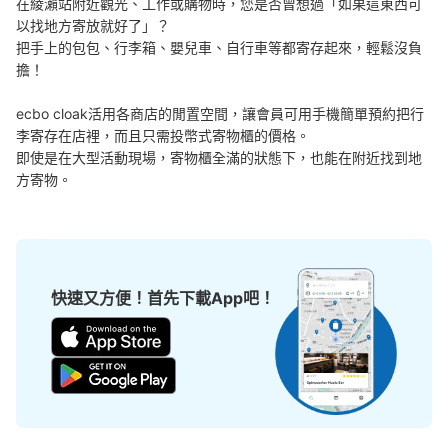
在綾瀨站附近觀光、工作或購物時，您是否曾想過「如果這東西可
以找地方寄放就好了」？

把手上的包包、行李箱、嬰兒車、自行車等都寄存起來，輕鬆沒負
擔！

ecbo cloak活用各商店的閒置空間，讓會員可用手機簡單預約把行
李寄存在店裡，而且只需投幣式寄物櫃的價格。

即使是在大型活動現場，寄物櫃全滿的狀態下，也能在附近找到地
方寄物。
可保管的行李數
中等的
:
3
/
¥300
小的
:
25
/
¥200
付款方式
現金
快速又方便！首先下載App吧！
查看此投幣式儲物櫃的位置