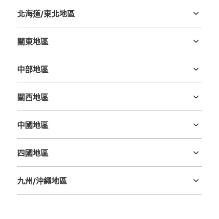
北海道/東北地區
北海道
青森縣
岩手縣
宮城縣
秋田縣
山形縣
福島縣
關東地區
茨城縣
栃木縣
群馬縣
埼玉縣
千葉縣
東京都
神奈川縣
中部地區
可保管的行李數
新潟縣
富山縣
石川縣
福井縣
山梨縣
長野縣
岐阜縣
静岡縣
愛知縣
0
中等的
:
3
/
¥300
小的
:
15
/
¥200
關西地區
付款方式
三重縣
滋賀縣
京都府
大阪府
兵庫縣
奈良縣
和歌山縣
現金
中國地區
查看此投幣式儲物櫃的位置
鳥取縣
島根縣
岡山縣
廣島縣
山口縣
四國地區
德島縣
香川縣
愛媛縣
高知縣
CanDo新大久保店コインロッカー
九州/沖繩地區
从JR新大久保駅站步行3分钟。
福岡縣
佐賀縣
長崎縣
熊本縣
大分縣
宮崎縣
鹿児島縣
沖縄縣
本日營業時間
:
05:00
〜
01:00
CanDo新大久保店の手前にある設置、24時間営業、12時
間毎に料金加算