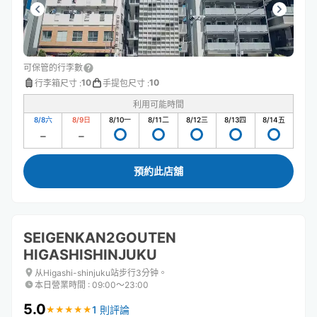
可保管的行李數
10
10
行李箱尺寸
:
手提包尺寸
:
利用可能時間
8/8
六
8/9
日
8/10
一
8/11
二
8/12
三
8/13
四
8/14
五
預約此店舖
SEIGENKAN2GOUTEN
HIGASHISHINJUKU
从Higashi-shinjuku站步行3分钟。
本日營業時間
:
09:00〜23:00
5.0
1 則評論
★
★
★
★
★
★
★
★
★
★