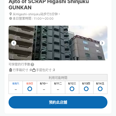
Ajito of SCRAP Higashi Shinjuku
GUNKAN
从Higashi-shinjuku站步行5分钟。
本日營業時間
:
11:00〜20:00
可保管的行李數
0
2
行李箱尺寸
:
手提包尺寸
:
利用可能時間
8/8
六
8/9
日
8/10
一
8/11
二
8/12
三
8/13
四
8/14
五
預約此店舖