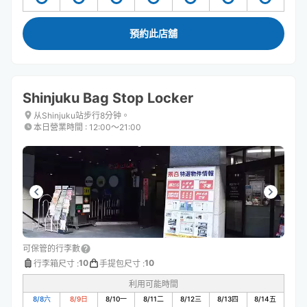
預約此店舖
Shinjuku Bag Stop Locker
从Shinjuku站步行8分钟。
本日營業時間
:
12:00〜21:00
可保管的行李數
10
10
行李箱尺寸
:
手提包尺寸
:
利用可能時間
8/8
六
8/9
日
8/10
一
8/11
二
8/12
三
8/13
四
8/14
五