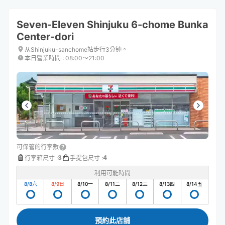
Seven-Eleven Shinjuku 6-chome Bunka
Center-dori
从Shinjuku-sanchome站步行3分钟。
本日營業時間
:
08:00〜21:00
可保管的行李數
3
4
行李箱尺寸
:
手提包尺寸
:
利用可能時間
8/8
六
8/9
日
8/10
一
8/11
二
8/12
三
8/13
四
8/14
五
預約此店舖