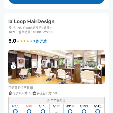
la Loop HairDesign
从Shin-Ōkubo站步行7分钟。
本日營業時間
:
10:00〜20:00
5.0
3 則評論
★
★
★
★
★
★
★
★
★
★
可保管的行李數
10
10
行李箱尺寸
:
手提包尺寸
:
利用可能時間
8/8
六
8/9
日
8/10
一
8/11
二
8/12
三
8/13
四
8/14
五