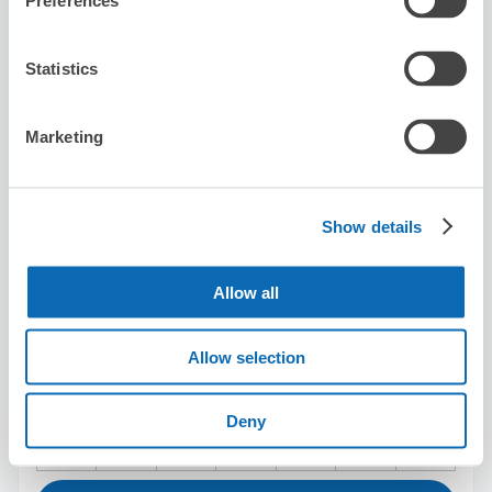
Preferences
Savian Hair garelly
从Seibu Shinjuku站步行4分钟。
本日營業時間
:
11:00〜18:00
Statistics
5.0
3 則評論
★
★
★
★
★
★
★
★
★
★
Marketing
trusted
Show details
Allow all
可保管的行李數
Allow selection
10
10
行李箱尺寸
:
手提包尺寸
:
利用可能時間
Deny
8/8
六
8/9
日
8/10
一
8/11
二
8/12
三
8/13
四
8/14
五