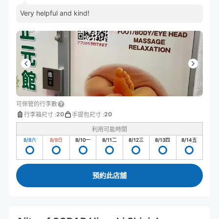
Very helpful and kind!
可保管的行李數
20
20
行李箱尺寸
:
手提包尺寸
:
利用可能時間
8/8
六
8/9
日
8/10
一
8/11
二
8/12
三
8/13
四
8/14
五
預約此店舖