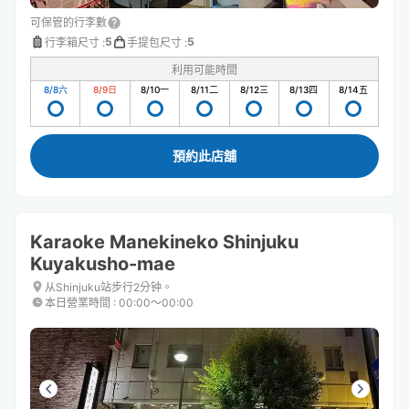
可保管的行李數
5
5
行李箱尺寸
:
手提包尺寸
:
利用可能時間
8/8
六
8/9
日
8/10
一
8/11
二
8/12
三
8/13
四
8/14
五
預約此店舖
Karaoke Manekineko Shinjuku
Kuyakusho-mae
从Shinjuku站步行2分钟。
本日營業時間
:
00:00〜00:00