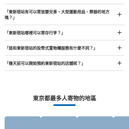
付款方式
現金, ICカード
「東新宿站有可以寄放嬰兒車、大型運動用品、樂器的地方
嗎？」
查看此投幣式儲物櫃的位置
任何尺寸的行李都OK
「東新宿站哪裡可以寄存行李？」
放下行李，愉快度過一整天！
樂器、嬰兒車、腳踏車等，只要是1個人能搬運的行李尺寸就OK
東新宿駅 改札外コインロッカー
「這和東新宿站的投幣式置物櫃服務有什麼不同？」
从大江戸線東新宿站步行0分钟。
本日營業時間
:
05:12
〜
00:30
「幾天前可以開始預約東新宿站的店舖呢？」
大江戸線改札出てすぐ
突發狀況下的安心理賠
東京都最多人寄物的地區
發生行李破損、被偷等狀況時安心有保障