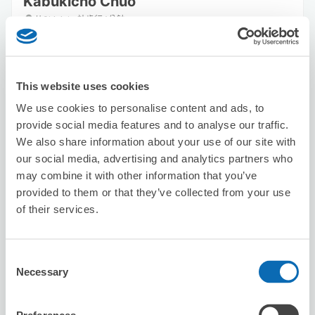
Kabukicho Chuo
从Shinjuku站步行4分钟。
本日營業時間
:
00:00〜00:00
This website uses cookies
We use cookies to personalise content and ads, to
provide social media features and to analyse our traffic.
We also share information about your use of our site with
可保管的行李數
our social media, advertising and analytics partners who
20
0
行李箱尺寸
:
手提包尺寸
:
may combine it with other information that you’ve
provided to them or that they’ve collected from your use
利用可能時間
of their services.
8/8
六
8/9
日
8/10
一
8/11
二
8/12
三
8/13
四
8/14
五
Consent
預約此店舖
Necessary
Selection