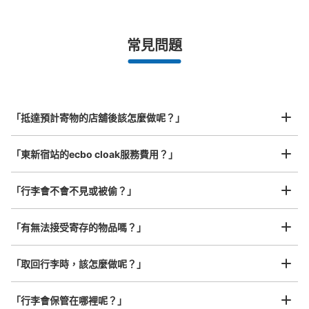
¥500
/
日
最長邊未滿45cm的行李（小型背包、手提包、手提行李
常見問題
等）
事先用手機預約

全國有1,000家以上合作店鋪
指定的日期和時間
大江戸線東新宿駅 改札外コインロッカー
北起北海道，南至沖繩，以都市為中心，全國皆可使用此服務。
从大江戸線東新宿站步行0分钟。
行李箱尺寸
本日營業時間
:
05:12
〜
00:30
¥800
「抵達預計寄物的店舖後該怎麼做呢？」
/
日
大江戸線東新宿駅改札でてすぐ
最長邊45cm以上的行李（行李箱、樂器、嬰兒車等）
「東新宿站的ecbo cloak服務費用？」
「行李會不會不見或被偷？」
許多地點佳/條件優的店鋪
工作人員拍完行李照片後

「有無法接受寄存的物品嗎？」
我們與許多地點方便的車站內店舖以及24小時營業的店鋪合作。
即完成寄存手續
「取回行李時，該怎麼做呢？」
可保管的行李數
「行李會保管在哪裡呢？」
大的
:
6
/
¥700
中等的
:
3
/
¥500
小的
:
1
/
¥400