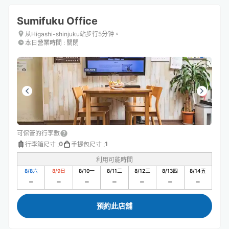
Sumifuku Office
从Higashi-shinjuku站步行5分钟。
本日營業時間
:
關閉
可保管的行李數
0
1
行李箱尺寸
:
手提包尺寸
:
利用可能時間
8/8
六
8/9
日
8/10
一
8/11
二
8/12
三
8/13
四
8/14
五
預約此店舖