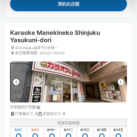
預約此店舖
Karaoke Manekineko Shinjuku
Yasukuni-dori
从Shinjuku站步行3分钟。
本日營業時間
:
00:00〜00:00
可保管的行李數
3
0
行李箱尺寸
:
手提包尺寸
:
利用可能時間
8/8
六
8/9
日
8/10
一
8/11
二
8/12
三
8/13
四
8/14
五