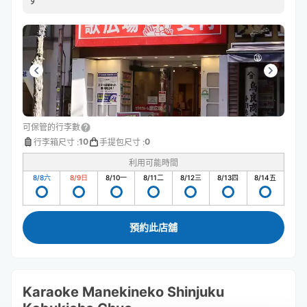
可保管的行李數
10
0
行李箱尺寸
:
手提包尺寸
:
利用可能時間
8/8
六
8/9
日
8/10
一
8/11
二
8/12
三
8/13
四
8/14
五
預約此店舖
Karaoke Manekineko Shinjuku