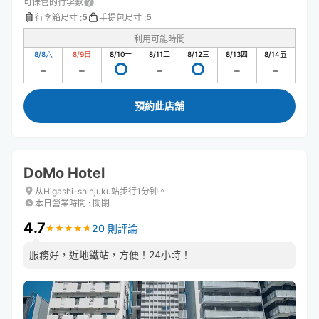
可保管的行李數
5
5
行李箱尺寸
:
手提包尺寸
:
利用可能時間
8/8
六
8/9
日
8/10
一
8/11
二
8/12
三
8/13
四
8/14
五
預約此店舖
DoMo Hotel
从Higashi-shinjuku站步行1分钟。
本日營業時間
:
關閉
4.7
20 則評論
★
★
★
★
★
★
★
★
★
★
服務好，近地鐵站，方便！24小時！