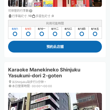
可保管的行李數
10
0
行李箱尺寸
:
手提包尺寸
:
利用可能時間
8/8
六
8/9
日
8/10
一
8/11
二
8/12
三
8/13
四
8/14
五
預約此店舖
Karaoke Manekineko Shinjuku
Yasukuni-dori 2-goten
从Shinjuku站步行3分钟。
本日營業時間
:
00:00〜00:00