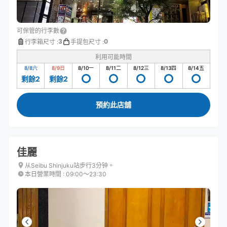
可保管的行李數
3
0
行李箱尺寸
:
手提包尺寸
:
利用可能時間
8/8
六
8/9
日
8/10
一
8/11
二
8/12
三
8/13
四
8/14
五
剩餘2
剩餘2
預約此店舖
佳麗
从Seibu Shinjuku站步行3分钟。
本日營業時間
:
09:00〜23:30