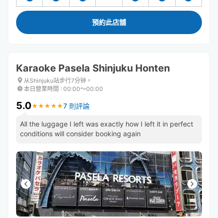
預約此店舖
Karaoke Pasela Shinjuku Honten
从Shinjuku站步行7分钟。
本日營業時間
:
00:00〜00:00
5.0
7 則評論
★
★
★
★
★
★
★
★
★
★
All the luggage I left was exactly how I left it in perfect
conditions will consider booking again