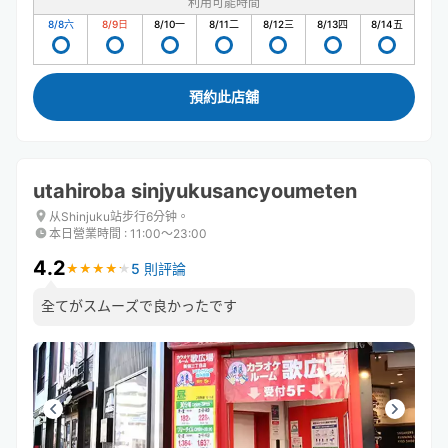
利用可能時間
8/8
六
8/9
日
8/10
一
8/11
二
8/12
三
8/13
四
8/14
五
預約此店舖
utahiroba sinjyukusancyoumeten
从Shinjuku站步行6分钟。
本日營業時間
:
11:00〜23:00
4.2
5 則評論
★
★
★
★
★
★
★
★
★
★
全てがスムーズで良かったです