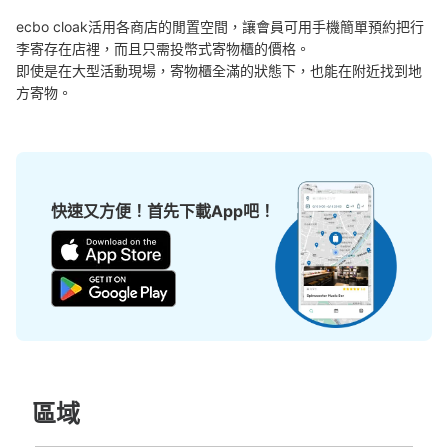
ecbo cloak活用各商店的閒置空間，讓會員可用手機簡單預約把行
李寄存在店裡，而且只需投幣式寄物櫃的價格。

可保管的行李數
即使是在大型活動現場，寄物櫃全滿的狀態下，也能在附近找到地
中等的
:
6
/
¥500
小的
:
11
/
¥400
方寄物。
付款方式
現金, ICカード, QR決済
查看此投幣式儲物櫃的位置
快速又方便！首先下載App吧！
エコロパーク歌舞伎町第24コインロッカ
ー
从JR新宿駅站步行6分钟。
本日營業時間
:
00:00
〜
23:59
アパホテル新宿歌舞伎町中央の奥の方にあるホテルlabio
の正面にある駐車場に設置、24時間営業
區域