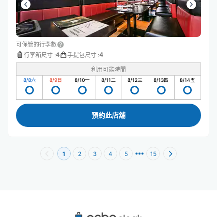
可保管的行李數
4
4
行李箱尺寸
:
手提包尺寸
:
利用可能時間
8/8
六
8/9
日
8/10
一
8/11
二
8/12
三
8/13
四
8/14
五
預約此店舖
1
2
3
4
5
15
東新宿站附近推薦的寄物櫃