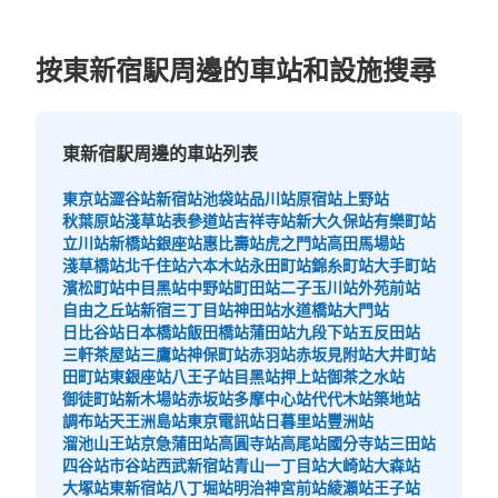
按東新宿駅周邊的車站和設施搜尋
東新宿駅周邊的車站列表
東京站
澀谷站
新宿站
池袋站
品川站
原宿站
上野站
秋葉原站
淺草站
表參道站
吉祥寺站
新大久保站
有樂町站
立川站
新橋站
銀座站
惠比壽站
虎之門站
高田馬場站
可保管的行李數
淺草橋站
北千住站
六本木站
永田町站
錦糸町站
大手町站
0
中等的
:
3
/
¥400
小的
:
15
/
¥200
濱松町站
中目黑站
中野站
町田站
二子玉川站
外苑前站
付款方式
自由之丘站
新宿三丁目站
神田站
水道橋站
大門站
現金
日比谷站
日本橋站
飯田橋站
蒲田站
九段下站
五反田站
三軒茶屋站
三鷹站
神保町站
赤羽站
赤坂見附站
大井町站
查看此投幣式儲物櫃的位置
田町站
東銀座站
八王子站
目黑站
押上站
御茶之水站
御徒町站
新木場站
赤坂站
多摩中心站
代代木站
築地站
調布站
天王洲島站
東京電訊站
日暮里站
豐洲站
溜池山王站
京急蒲田站
高圓寺站
高尾站
國分寺站
三田站
アパホテル新宿歌舞伎町中央コインロッカ
四谷站
市谷站
西武新宿站
青山一丁目站
大崎站
大森站
大塚站
東新宿站
八丁堀站
明治神宮前站
綾瀨站
王子站
ー