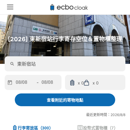
[2026] 東新宿站行李寄存空位＆置物櫃整理
-
x 0
x 0
Navigate
Navigate
forward
backward
to
to
查看附近的寄物地點
interact
interact
with
with
最近更新時間：2026/8/8
the
the
calendar
calendar
行李寄放區
（
300
）
投幣式置物櫃
（
7
）
and
and