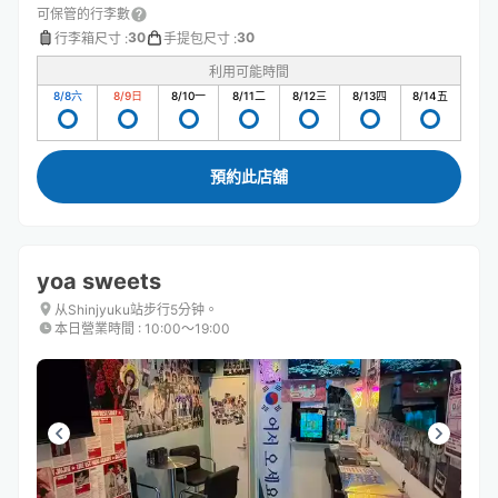
可保管的行李數
30
30
行李箱尺寸
:
手提包尺寸
:
利用可能時間
8/8
六
8/9
日
8/10
一
8/11
二
8/12
三
8/13
四
8/14
五
預約此店舖
yoa sweets
从Shinjyuku站步行5分钟。
本日營業時間
:
10:00〜19:00