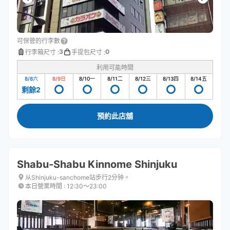
可保管的行李數
3
0
行李箱尺寸
:
手提包尺寸
:
利用可能時間
8/8
六
8/9
日
8/10
一
8/11
二
8/12
三
8/13
四
8/14
五
剩餘2
預約此店舖
Shabu-Shabu Kinnome Shinjuku
从Shinjuku-sanchome站步行2分钟。
本日營業時間
:
12:30〜23:00