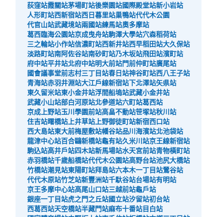
荻窪站
霞關站
茅場町站
後樂園站
國際殿堂站
新小岩站
从JR新宿駅站步行6分钟。
人形町站
西新宿站
西日暮里站
巢鴨站
代代木公園
本日營業時間
:
00:00
〜
23:59
代官山站
武藏境站
兩國站
練馬站
奧多摩站
葛西臨海公園站
京成曳舟站
駒澤大學站
穴森稻荷站
アパホテル新宿歌舞伎町中央のレストラン入口の右側に設
三之輪站
小作站
信濃町站
西新井站
西早稻田站
大久保站
置、24時間営業
淡路町站
南阿佐谷站
南砂町站
乃木坂站
飛田站
濱町站
府中站
平井站
北府中站
明大前站
門前仲町站
廣尾站
國會議事堂前
志村三丁目站
春日站
神谷町站
西八王子站
青海站
赤羽井淵站
大江戶線新宿站
下北澤站
矢県站
東久留米站
東小金井站
浮間船塢站
武藏小金井站
武藏小山站
部白河原站
北參道站
六町站
葛西站
京成上野站
玉川學園前站
高畠不動站
笹塚站
秋川站
住吉站
曙橋站
上井草站
上野御徒町站
新宿西口站
西大島站
東大前
梅屋敷站
幡谷站
品川海濱站
北池袋站
龍津中心站
百合鷗新橋站
龜有站
久米川站
京王線新宿站
駒込站
高井戶站
四木站
新馬場站
水天宮前站
青物橫町站
可保管的行李數
赤羽橋站
千歲船橋站
代代木公園站
高野台站
池尻大橋站
大的
:
1
/
¥600
中等的
:
4
/
¥400
小的
:
31
/
¥300
竹橋站
潮見站
東陽町站
拜島站
六本木一丁目站
鶯谷站
付款方式
代代木原站
竹芝站
新豐洲站
千馱谷站
台場站
有明站
現金
京王多摩中心站
高尾山口站
三越前站
龜戶站
銀座一丁目站
虎之門之丘站
國立站
汐留站
初台站
查看此投幣式儲物櫃的位置
西葛西站
天空橋站
半藏門站
麻布十番站
目白站