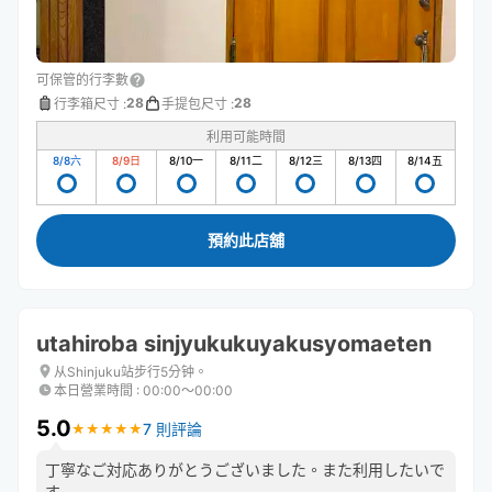
可保管的行李數
28
28
行李箱尺寸
:
手提包尺寸
:
利用可能時間
8/8
六
8/9
日
8/10
一
8/11
二
8/12
三
8/13
四
8/14
五
預約此店舖
utahiroba sinjyukukuyakusyomaeten
从Shinjuku站步行5分钟。
本日營業時間
:
00:00〜00:00
5.0
7 則評論
★
★
★
★
★
★
★
★
★
★
丁寧なご対応ありがとうございました。また利用したいで
す