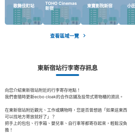
TOHO Cinemas
歌舞伎町站
東寶影院新宿
小
可保管的行李數
新宿
中等的
:
3
/
¥500
小的
:
15
/
¥400
付款方式
現金
查看此投幣式儲物櫃的位置
查看區域一覽
副都心線東新宿駅 改札外コインロッカー
東新宿站行李寄存訊息
从東京メトロ東新宿站步行1分钟。
本日營業時間
:
05:12
〜
00:30
大江戸線から副都心線乗り換え途中通路
向您介紹東新宿站附近的行李寄存地點！

我們會隨時更新ecbo cloak的合作店鋪及投幣式寄物櫃的資訊。

在東新宿站附近觀光、工作或購物時，您是否曾想過「如果這東西
可以找地方寄放就好了」？

把手上的包包、行李箱、嬰兒車、自行車等都寄存起來，輕鬆沒負
擔！
