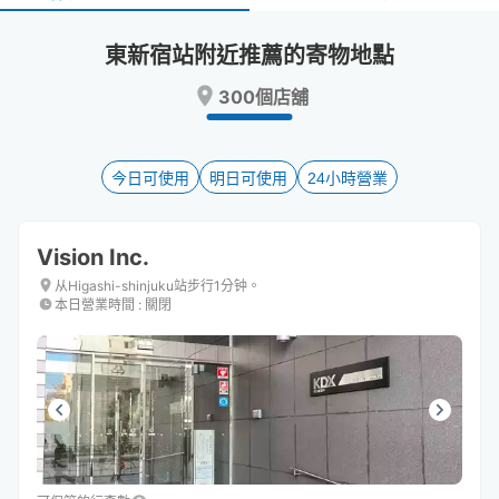
select
select
a
a
東新宿站附近推薦的寄物地點
date.
date.
Press
Press
300個店舖
the
the
question
question
mark
mark
key
key
今日可使用
明日可使用
24小時營業
to
to
get
get
the
the
Vision Inc.
keyboard
keyboard
shortcuts
shortcuts
从Higashi-shinjuku站步行1分钟。
本日營業時間
:
關閉
for
for
changing
changing
dates.
dates.