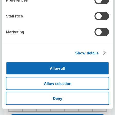
Preferences
預約此店舖
Statistics
Tokyo culture culture
Marketing
从Shibuya站步行5分钟。
本日營業時間
:
關閉
Show details
Allow all
Allow selection
可保管的行李數
50
50
行李箱尺寸
:
手提包尺寸
:
利用可能時間
Deny
8/7
五
8/8
六
8/9
日
8/10
一
8/11
二
8/12
三
8/13
四