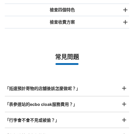
檢查四個特色
檢查收費方案
手提包尺寸
¥500
/
日
最長邊未滿45cm的行李（小型背包、手提包、手提行李
常見問題
等）
事先用手機預約

全國有1,000家以上合作店鋪
指定的日期和時間
表参道ヒルズコインロッカー
北起北海道，南至沖繩，以都市為中心，全國皆可使用此服務。
从表参道駅站步行10分钟。
行李箱尺寸
本日營業時間
:
11:00
〜
22:00
¥800
「抵達預計寄物的店舖後該怎麼做呢？」
/
日
表参道駅のA2・A3出口から徒歩2,3分のところに表参道ヒ
ルズがあり、館内にコインロッカー設置されています。
最長邊45cm以上的行李（行李箱、樂器、嬰兒車等）
「表參道站的ecbo cloak服務費用？」
「行李會不會不見或被偷？」
許多地點佳/條件優的店鋪
工作人員拍完行李照片後
