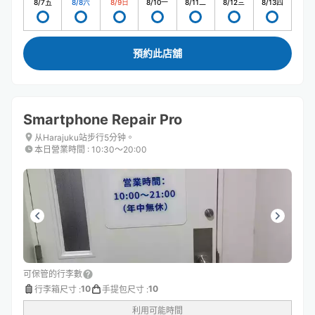
8/7
五
8/8
六
8/9
日
8/10
一
8/11
二
8/12
三
8/13
四
預約此店舖
Smartphone Repair Pro
从Harajuku站步行5分钟。
本日營業時間
:
10:30〜20:00
可保管的行李數
10
10
行李箱尺寸
:
手提包尺寸
:
利用可能時間