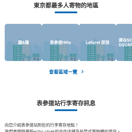
東京都最多人寄物的地區
發生行李破損、被偷等狀況時安心有保障
澀谷SC
牆&牆
表參道Hills
Laforet 原宿
SQUA
可保管的行李數
大的
:
2
/
¥700
中等的
:
6
/
¥500
小的
:
31
/
¥400
付款方式
查看區域一覽
現金, ICカード
查看此投幣式儲物櫃的位置
表參道站行李寄存訊息
表参道コインロッカー
从表参道站步行0分钟。
本日營業時間
:
05:05
〜
00:25
向您介紹表參道站附近的行李寄存地點！

我們會隨時更新ecbo cloak的合作店鋪及投幣式寄物櫃的資訊。
