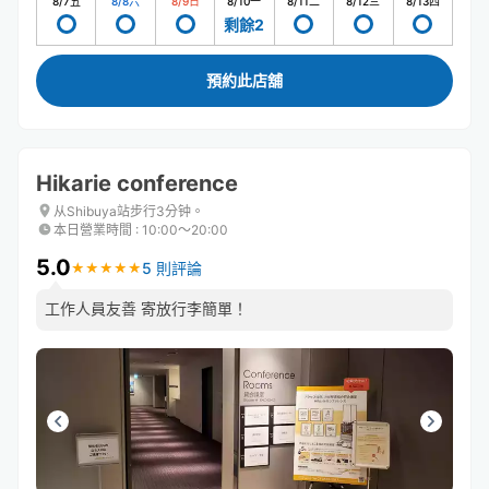
8/7
五
8/8
六
8/9
日
8/10
一
8/11
二
8/12
三
8/13
四
剩餘2
預約此店舖
Hikarie conference
从Shibuya站步行3分钟。
本日營業時間
:
10:00〜20:00
5.0
5 則評論
★
★
★
★
★
★
★
★
★
★
工作人員友善 寄放行李簡單！