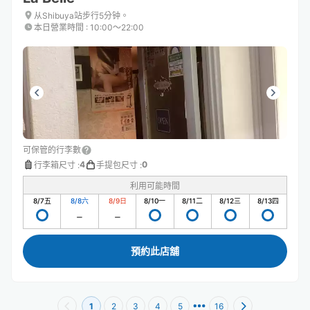
从Shibuya站步行5分钟。
本日營業時間
:
10:00〜22:00
可保管的行李數
4
0
行李箱尺寸
:
手提包尺寸
:
利用可能時間
8/7
五
8/8
六
8/9
日
8/10
一
8/11
二
8/12
三
8/13
四
預約此店舖
1
2
3
4
5
16