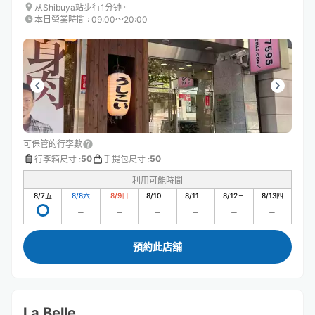
从Shibuya站步行1分钟。
本日營業時間
:
09:00〜20:00
可保管的行李數
50
50
行李箱尺寸
:
手提包尺寸
:
利用可能時間
8/7
五
8/8
六
8/9
日
8/10
一
8/11
二
8/12
三
8/13
四
預約此店舖
La Belle