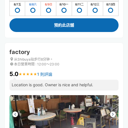
8/7
五
8/8
六
8/9
日
8/10
一
8/11
二
8/12
三
8/13
四
預約此店舖
factory
从Shibuya站步行8分钟。
本日營業時間
:
12:00〜23:00
5.0
1 則評論
★
★
★
★
★
★
★
★
★
★
Location is good. Owner is nice and helpful.