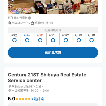
可保管的行李數
12
16
行李箱尺寸
:
手提包尺寸
:
利用可能時間
8/7
五
8/8
六
8/9
日
8/10
一
8/11
二
8/12
三
8/13
四
預約此店舖
Century 21ST Shibuya Real Estate
Service center
从Shibuya站步行4分钟。
本日營業時間
:
10:00〜19:00
5.0
3 則評論
★
★
★
★
★
★
★
★
★
★