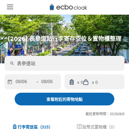
[2026] 表參道站行李寄存空位＆置物櫃整理
-
x 0
x 0
Navigate
Navigate
forward
backward
to
to
查看附近的寄物地點
interact
interact
with
with
最近更新時間：2026/8/6
the
the
calendar
calendar
行李寄放區
（
315
）
投幣式置物櫃
（
3
）
and
and