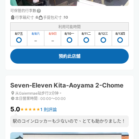
可保管的行李數
6
10
行李箱尺寸
:
手提包尺寸
:
利用可能時間
8/7
五
8/8
六
8/9
日
8/10
一
8/11
二
8/12
三
8/13
四
預約此店舖
Seven-Eleven Kita-Aoyama 2-Chome
从Gaiemmae站步行3分钟。
本日營業時間
:
00:00〜00:00
5.0
1 則評論
★
★
★
★
★
★
★
★
★
★
駅のコインロッカーも少ないので、とても助かりました！