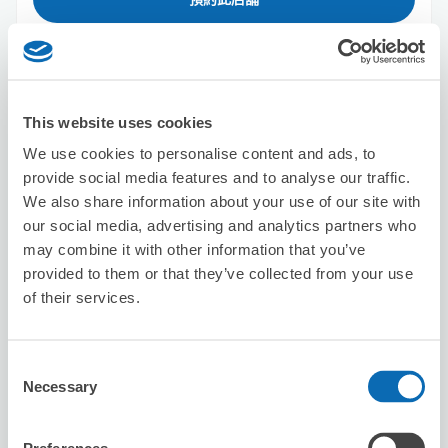
BOTTOMS
从Shibuya站步行5分钟。
This website uses cookies
本日營業時間
:
10:30〜18:30
We use cookies to personalise content and ads, to
provide social media features and to analyse our traffic.
We also share information about your use of our site with
our social media, advertising and analytics partners who
may combine it with other information that you’ve
provided to them or that they’ve collected from your use
of their services.
可保管的行李數
5
5
行李箱尺寸
:
手提包尺寸
:
利用可能時間
Consent
Necessary
8/7
五
8/8
六
8/9
日
8/10
一
8/11
二
8/12
三
8/13
四
Selection