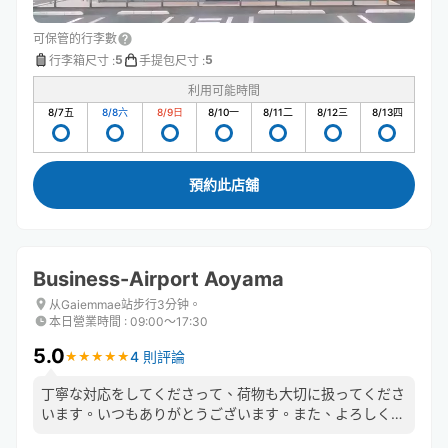
可保管的行李數
5
5
行李箱尺寸
:
手提包尺寸
:
利用可能時間
8/7
五
8/8
六
8/9
日
8/10
一
8/11
二
8/12
三
8/13
四
預約此店舖
Business-Airport Aoyama
从Gaiemmae站步行3分钟。
本日營業時間
:
09:00〜17:30
5.0
4 則評論
★
★
★
★
★
★
★
★
★
★
丁寧な対応をしてくださって、荷物も大切に扱ってくださ
います。いつもありがとうございます。また、よろしくお
願いいたします。