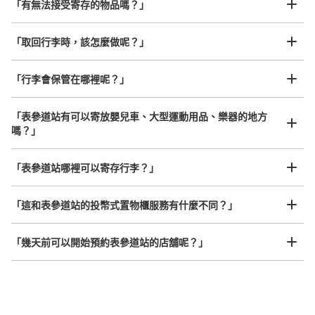
「有無法接受寄存的物品嗎？」
我們與許多地點方便的車站內店舖以及24小時營業的店鋪合作。
即完成寄存手續
「取回行李時，該怎麼做呢？」
「行李會保管在哪裡呢？」
可保管的行李數
大的
:
2
/
¥700
中等的
:
11
/
¥500
小的
:
18
/
¥400
付款方式
「表參道站有可以寄放嬰兒車、大型運動用品、樂器的地方
現金, ICカード
嗎？」
查看此投幣式儲物櫃的位置
任何尺寸的行李都OK
「表參道站哪裡可以寄存行李？」
放下行李，愉快度過一整天！
樂器、嬰兒車、腳踏車等，只要是1個人能搬運的行李尺寸就OK
「這和表參道站的投幣式置物櫃服務有什麼不同？」
青山通り方面改札コインロッカー
从表参道駅站步行1分钟。
「幾天前可以開始預約表參道站的店舖呢？」
本日營業時間
:
05:03
〜
00:25
青山通り方面改札を出て、すぐ右側にコインロッカーが設
置してあります。
突發狀況下的安心理賠