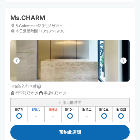
Ms.CHARM
从Gaiemmae站步行3分钟。
本日營業時間
:
10:30〜19:00
可保管的行李數
5
3
行李箱尺寸
:
手提包尺寸
:
利用可能時間
8/7
五
8/8
六
8/9
日
8/10
一
8/11
二
8/12
三
8/13
四
預約此店舖