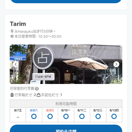
Tarim
从Harajuku站步行5分钟。
本日營業時間
:
10:30〜20:00
可保管的行李數
2
1
行李箱尺寸
:
手提包尺寸
:
利用可能時間
8/7
五
8/8
六
8/9
日
8/10
一
8/11
二
8/12
三
8/13
四
預約此店舖