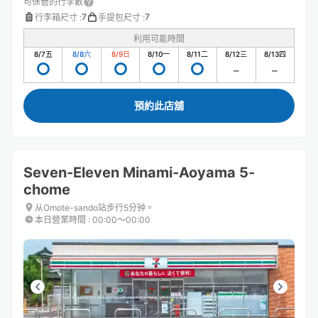
可保管的行李數
7
7
行李箱尺寸
:
手提包尺寸
:
利用可能時間
8/7
五
8/8
六
8/9
日
8/10
一
8/11
二
8/12
三
8/13
四
預約此店舖
Seven-Eleven Minami-Aoyama 5-
chome
从Omote-sando站步行5分钟。
本日營業時間
:
00:00〜00:00