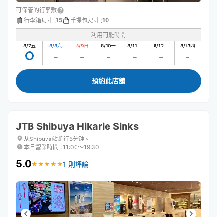
可保管的行李數
15
10
行李箱尺寸
:
手提包尺寸
:
利用可能時間
8/7
五
8/8
六
8/9
日
8/10
一
8/11
二
8/12
三
8/13
四
預約此店舖
JTB Shibuya Hikarie Sinks
从Shibuya站步行5分钟。
本日營業時間
:
11:00〜19:30
5.0
1 則評論
★
★
★
★
★
★
★
★
★
★