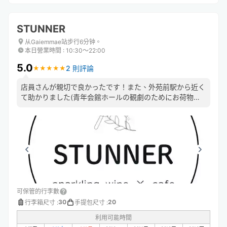
STUNNER
从Gaiemmae站步行6分钟。
本日營業時間
:
10:30〜22:00
5.0
2 則評論
★
★
★
★
★
★
★
★
★
★
店員さんが親切で良かったです！また、外苑前駅から近く
て助かりました(青年会館ホールの観劇のためにお荷物を
お願いしました) ケーキも食べて帰りました。紅茶とセッ
トでホッと出来て良かったです💮
可保管的行李數
30
20
行李箱尺寸
:
手提包尺寸
:
利用可能時間