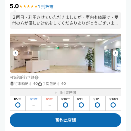
5.0
1 則評論
★
★
★
★
★
★
★
★
★
★
２回目、利用させていただきましたが、室内も綺麗で、受
付の方が優しい対応をしてくださりありがとうございまし
た。また、よろしくお願いいたします。
可保管的行李數
10
10
行李箱尺寸
:
手提包尺寸
:
利用可能時間
8/7
五
8/8
六
8/9
日
8/10
一
8/11
二
8/12
三
8/13
四
預約此店舖