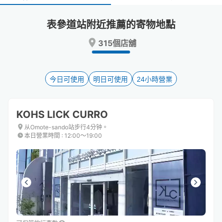
select
select
a
a
表參道站附近推薦的寄物地點
date.
date.
Press
Press
315個店舖
the
the
question
question
mark
mark
key
key
今日可使用
明日可使用
24小時營業
to
to
get
get
the
the
KOHS LICK CURRO
keyboard
keyboard
shortcuts
shortcuts
从Omote-sando站步行4分钟。
本日營業時間
:
12:00〜19:00
for
for
changing
changing
dates.
dates.