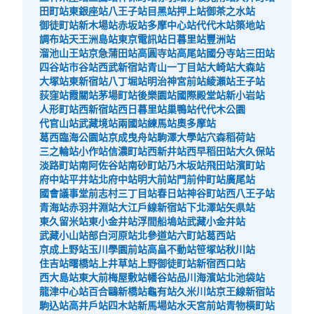
田町站
東銀座站
八王子站
目黑站
押上站
御茶之水站
御徒町站
新木場站
赤坂站
多摩中心站
代代木站
築地站
調布站
天王洲島站
東京電訊站
日暮里站
豐洲站
溜池山王站
京急蒲田站
高圓寺站
高尾站
國分寺站
三田站
四谷站
市谷站
西武新宿站
青山一丁目站
大崎站
大森站
大塚站
東新宿站
八丁堀站
明治神宮前站
綾瀨站
王子站
荻窪站
霞關站
茅場町站
後樂園站
國際殿堂站
新小岩站
人形町站
西新宿站
西日暮里站
巢鴨站
代代木公園
代官山站
武藏境站
兩國站
練馬站
奧多摩站
葛西臨海公園站
京成曳舟站
駒澤大學站
穴森稻荷站
三之輪站
小作站
信濃町站
西新井站
西早稻田站
大久保站
淡路町站
南阿佐谷站
南砂町站
乃木坂站
飛田站
濱町站
府中站
平井站
北府中站
明大前站
門前仲町站
廣尾站
國會議事堂前
志村三丁目站
春日站
神谷町站
西八王子站
青海站
赤羽井淵站
大江戶線新宿站
下北澤站
矢県站
東久留米站
東小金井站
浮間船塢站
武藏小金井站
武藏小山站
部白河原站
北參道站
六町站
葛西站
京成上野站
玉川學園前站
高畠不動站
笹塚站
秋川站
住吉站
曙橋站
上井草站
上野御徒町站
新宿西口站
西大島站
東大前
梅屋敷站
幡谷站
品川海濱站
北池袋站
龍津中心站
百合鷗新橋站
龜有站
久米川站
京王線新宿站
駒込站
高井戶站
四木站
新馬場站
水天宮前站
青物橫町站