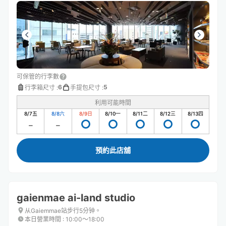
可保管的行李數
6
5
行李箱尺寸
:
手提包尺寸
:
利用可能時間
8/7
五
8/8
六
8/9
日
8/10
一
8/11
二
8/12
三
8/13
四
預約此店舖
gaienmae ai-land studio
从Gaiemmae站步行5分钟。
本日營業時間
:
10:00〜18:00