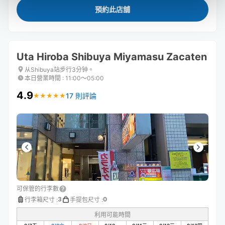
預約此店舖
Uta Hiroba Shibuya Miyamasu Zacaten
从Shibuya站步行3分钟。
本日營業時間
:
11:00〜05:00
4.9
17 則評論
★
★
★
★
★
★
★
★
★
★
可保管的行李數
3
0
行李箱尺寸
:
手提包尺寸
:
利用可能時間