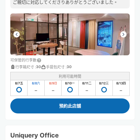
ご親切に対応してくださりありがとうございました。
可保管的行李數
30
30
行李箱尺寸
:
手提包尺寸
:
利用可能時間
8/7
五
8/8
六
8/9
日
8/10
一
8/11
二
8/12
三
8/13
四
預約此店舖
Uniquery Office