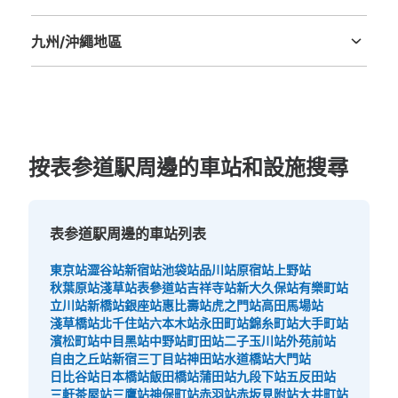
德島縣
香川縣
愛媛縣
高知縣
九州/沖繩地區
福岡縣
佐賀縣
長崎縣
熊本縣
大分縣
宮崎縣
鹿児島縣
沖縄縣
按表参道駅周邊的車站和設施搜尋
表参道駅周邊的車站列表
東京站
澀谷站
新宿站
池袋站
品川站
原宿站
上野站
秋葉原站
淺草站
表參道站
吉祥寺站
新大久保站
有樂町站
立川站
新橋站
銀座站
惠比壽站
虎之門站
高田馬場站
淺草橋站
北千住站
六本木站
永田町站
錦糸町站
大手町站
濱松町站
中目黑站
中野站
町田站
二子玉川站
外苑前站
自由之丘站
新宿三丁目站
神田站
水道橋站
大門站
日比谷站
日本橋站
飯田橋站
蒲田站
九段下站
五反田站
三軒茶屋站
三鷹站
神保町站
赤羽站
赤坂見附站
大井町站