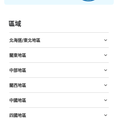
區域
北海道/東北地區
北海道
青森縣
岩手縣
宮城縣
秋田縣
山形縣
福島縣
關東地區
茨城縣
栃木縣
群馬縣
埼玉縣
千葉縣
東京都
神奈川縣
中部地區
新潟縣
富山縣
石川縣
福井縣
山梨縣
長野縣
岐阜縣
静岡縣
愛知縣
關西地區
三重縣
滋賀縣
京都府
大阪府
兵庫縣
奈良縣
和歌山縣
中國地區
鳥取縣
島根縣
岡山縣
廣島縣
山口縣
四國地區