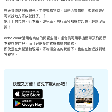
メトロ各線より改札を抜けてB1出口へ向かうと、途中の通
路にコインロッカーがあります。
在表參道站附近觀光、工作或購物時，您是否曾想過「如果這東西
可以找地方寄放就好了」？

把手上的包包、行李箱、嬰兒車、自行車等都寄存起來，輕鬆沒負
擔！

ecbo cloak活用各商店的閒置空間，讓會員可用手機簡單預約把行
李寄存在店裡，而且只需投幣式寄物櫃的價格。

即使是在大型活動現場，寄物櫃全滿的狀態下，也能在附近找到地
方寄物。
可保管的行李數
大的
:
6
/
¥700
中等的
:
5
/
¥500
小的
:
7
/
¥400
付款方式
現金, ICカード
快速又方便！首先下載App吧！
查看此投幣式儲物櫃的位置