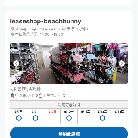
leaseshop-beachbunny
从meijijinnguumae harajuku站步行10分钟。
本日營業時間
:
11:00〜19:00
可保管的行李數
3
5
行李箱尺寸
:
手提包尺寸
:
利用可能時間
8/7
五
8/8
六
8/9
日
8/10
一
8/11
二
8/12
三
8/13
四
預約此店舖