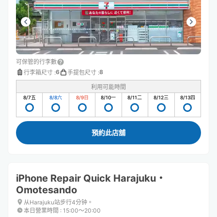
可保管的行李數
6
8
行李箱尺寸
:
手提包尺寸
:
利用可能時間
8/7
五
8/8
六
8/9
日
8/10
一
8/11
二
8/12
三
8/13
四
預約此店舖
iPhone Repair Quick Harajuku・
Omotesando
从Harajuku站步行4分钟。
本日營業時間
:
15:00〜20:00