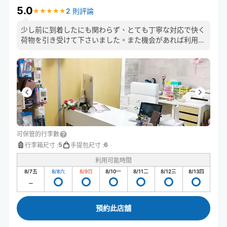
5.0
2 則評論
★
★
★
★
★
★
★
★
★
★
少し前に到着したにも関わらず、とても丁寧な対応で快く
荷物を引き受けて下さいました。また機会があれば利用さ
せて頂きたいです。
可保管的行李數
5
6
行李箱尺寸
:
手提包尺寸
:
利用可能時間
8/7
五
8/8
六
8/9
日
8/10
一
8/11
二
8/12
三
8/13
四
預約此店舖