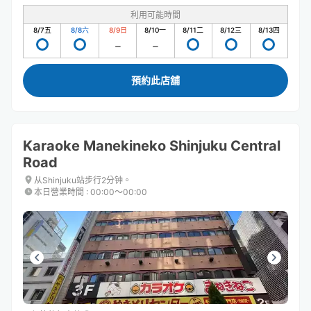
利用可能時間
8/7
五
8/8
六
8/9
日
8/10
一
8/11
二
8/12
三
8/13
四
預約此店舖
Karaoke Manekineko Shinjuku Central
Road
从Shinjuku站步行2分钟。
本日營業時間
:
00:00〜00:00