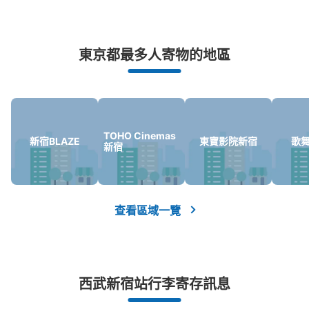
西武新宿駅の正面口改札に入る手前の切符売り場の横に設
置、営業時間は始発から終電、3時間毎に小は300円・大
は500円加算されて24時間での最大料金は小は900円・大
突發狀況下的安心理賠
は1500円
東京都最多人寄物的地區
發生行李破損、被偷等狀況時安心有保障
TOHO Cinemas
新宿BLAZE
東寶影院新宿
歌
新宿
可保管的行李數
查看區域一覽
大的
:
1
/
¥1500
0
小的
:
25
/
¥900
付款方式
ICカード
查看此投幣式儲物櫃的位置
西武新宿站行李寄存訊息