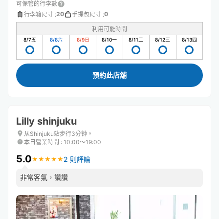
可保管的行李數
20
0
行李箱尺寸
:
手提包尺寸
:
利用可能時間
8/7
五
8/8
六
8/9
日
8/10
一
8/11
二
8/12
三
8/13
四
預約此店舖
Lilly shinjuku
从Shinjuku站步行3分钟。
本日營業時間
:
10:00〜19:00
5.0
2 則評論
★
★
★
★
★
★
★
★
★
★
非常客氣，讚讚