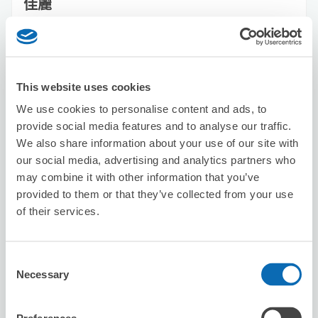
佳麗
从Seibu Shinjuku站步行3分钟。
本日營業時間
:
09:00〜23:30
This website uses cookies
We use cookies to personalise content and ads, to
provide social media features and to analyse our traffic.
We also share information about your use of our site with
our social media, advertising and analytics partners who
可保管的行李數
28
28
行李箱尺寸
:
手提包尺寸
:
may combine it with other information that you’ve
provided to them or that they’ve collected from your use
利用可能時間
of their services.
8/7
五
8/8
六
8/9
日
8/10
一
8/11
二
8/12
三
8/13
四
Consent
預約此店舖
Necessary
Selection