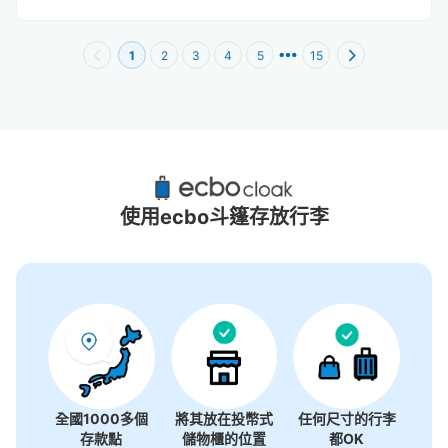
1
2
3
4
5
15
西武新宿站附近推薦的寄物櫃
38個投幣式置物櫃
使用ecbo斗篷存放行李
全國1000多個
將其放在投幣式
任何尺寸的行李
存款點
儲物櫃的位置
都OK