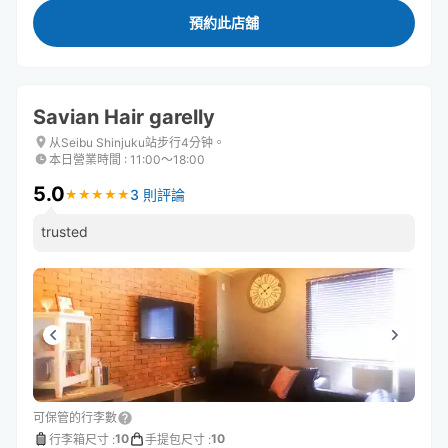
預約此店舖
Savian Hair garelly
从Seibu Shinjuku站步行4分钟。
本日營業時間
:
11:00〜18:00
5.0
3 則評論
★
★
★
★
★
★
★
★
★
★
trusted
可保管的行李數
10
10
行李箱尺寸
:
手提包尺寸
: