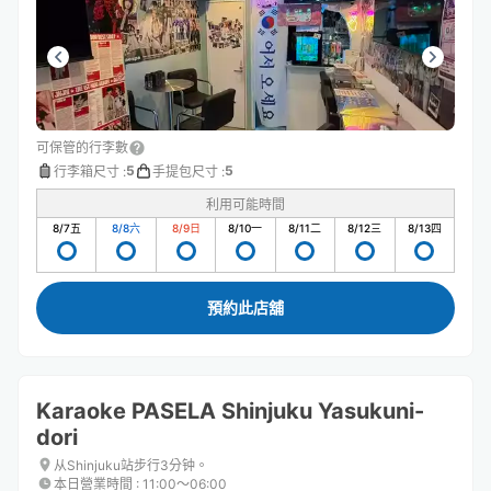
可保管的行李數
5
5
行李箱尺寸
:
手提包尺寸
:
利用可能時間
8/7
五
8/8
六
8/9
日
8/10
一
8/11
二
8/12
三
8/13
四
預約此店舖
Karaoke PASELA Shinjuku Yasukuni-
dori
从Shinjuku站步行3分钟。
本日營業時間
:
11:00〜06:00