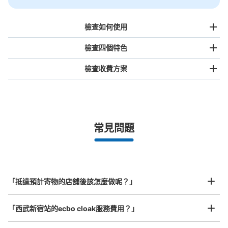
檢查如何使用
檢查四個特色
檢查收費方案
手提包尺寸
¥500
/
日
最長邊未滿45cm的行李（小型背包、手提包、手提行李
常見問題
等）
事先用手機預約

全國有1,000家以上合作店鋪
指定的日期和時間
西武新宿駅北口コインロッカー
北起北海道，南至沖繩，以都市為中心，全國皆可使用此服務。
从西武新宿駅站步行0分钟。
行李箱尺寸
本日營業時間
:
07:00
〜
00:30
¥800
「抵達預計寄物的店舖後該怎麼做呢？」
/
日
西武新宿駅北口入ってすぐのところに設置、営業時間は7
時から終電、3時間毎に小は300円・中は400円・大は
最長邊45cm以上的行李（行李箱、樂器、嬰兒車等）
「西武新宿站的ecbo cloak服務費用？」
500円加算されて24時間の最大料金が小は900円・中は
1200円・大は1500円