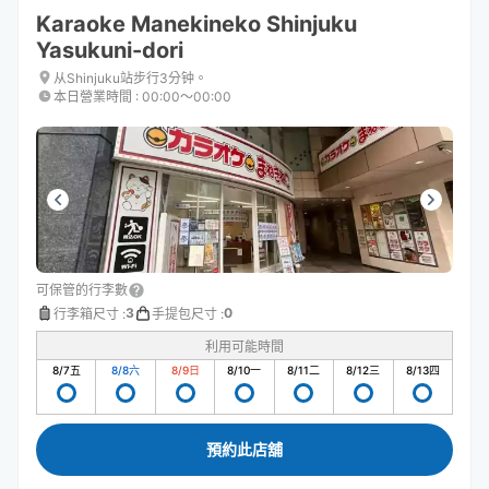
Karaoke Manekineko Shinjuku
Yasukuni-dori
从Shinjuku站步行3分钟。
本日營業時間
:
00:00〜00:00
可保管的行李數
3
0
行李箱尺寸
:
手提包尺寸
:
利用可能時間
8/7
五
8/8
六
8/9
日
8/10
一
8/11
二
8/12
三
8/13
四
預約此店舖