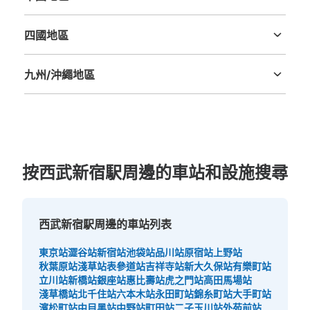
大的
:
2
/
¥700
0
小的
:
30
/
¥300
鳥取縣
島根縣
岡山縣
廣島縣
山口縣
付款方式
四國地區
現金
德島縣
香川縣
愛媛縣
高知縣
查看此投幣式儲物櫃的位置
九州/沖繩地區
福岡縣
佐賀縣
長崎縣
熊本縣
大分縣
宮崎縣
鹿児島縣
沖縄縣
Humax Pavilion 新宿南側コインロッカー
从新宿BLAZE站步行1分钟。
本日營業時間
:
00:00
〜
00:00
按西武新宿駅周邊的車站和設施搜尋
新宿BLAZE を背に右斜め前、Humax Pavilion 新宿の南側
にあるコインロッカーになります。
西武新宿駅周邊的車站列表
東京站
澀谷站
新宿站
池袋站
品川站
原宿站
上野站
秋葉原站
淺草站
表參道站
吉祥寺站
新大久保站
有樂町站
立川站
新橋站
銀座站
惠比壽站
虎之門站
高田馬場站
淺草橋站
北千住站
六本木站
永田町站
錦糸町站
大手町站
濱松町站
中目黑站
中野站
町田站
二子玉川站
外苑前站