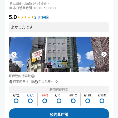
从Shinjuku站步行6分钟。
本日營業時間
:
00:00〜00:00
5.0
2 則評論
★
★
★
★
★
★
★
★
★
★
よかったです
可保管的行李數
10
0
行李箱尺寸
:
手提包尺寸
:
利用可能時間
8/7
五
8/8
六
8/9
日
8/10
一
8/11
二
8/12
三
8/13
四
預約此店舖