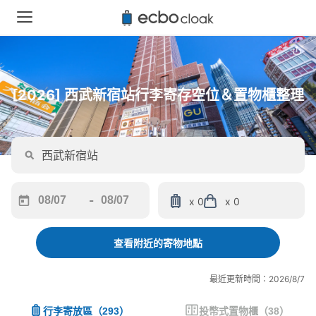
[2026] 西武新宿站行李寄存空位＆置物櫃整理
-
x 0
x 0
Navigate
Navigate
forward
backward
to
to
查看附近的寄物地點
interact
interact
with
with
最近更新時間：2026/8/7
the
the
calendar
calendar
行李寄放區
（
293
）
投幣式置物櫃
（
38
）
and
and