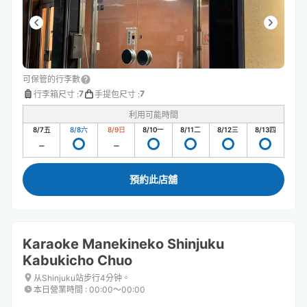
可保管的行李數
7
7
行李箱尺寸
:
手提包尺寸
:
利用可能時間
8/7
五
8/8
六
8/9
日
8/10
一
8/11
二
8/12
三
8/13
四
預約此店舖
Karaoke Manekineko Shinjuku
Kabukicho Chuo
从Shinjuku站步行4分钟。
本日營業時間
:
00:00〜00:00