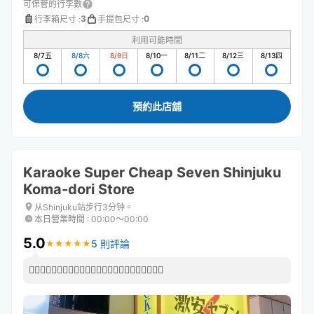
可保管的行李數
3
0
行李箱尺寸
:
手提包尺寸
:
利用可能時間
8/7
五
8/8
六
8/9
日
8/10
一
8/11
二
8/12
三
8/13
四
預約此店舖
Karaoke Super Cheap Seven Shinjuku
Koma-dori Store
从Shinjuku站步行3分钟。
本日營業時間
:
00:00〜00:00
5.0
5 則評論
★
★
★
★
★
★
★
★
★
★
👍🏻👍🏻👍🏻👍🏻👍🏻👍🏻👍🏻👍🏻👍🏻👍🏻👍🏻👍🏻