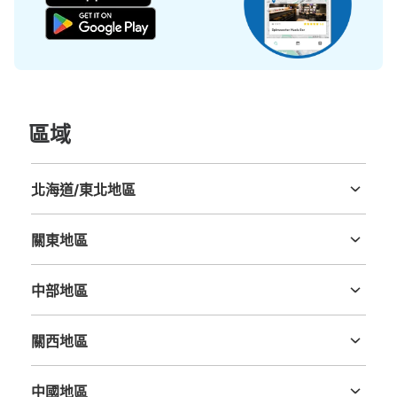
查看此投幣式儲物櫃的位置
第二東亜会館向かいコインロッカー
區域
从JR新宿駅站步行5分钟。
本日營業時間
:
00:00
〜
23:59
TOHOシネマズ新宿横の第二東亜会館向かいの駐車場に設
置、24時間営業
北海道/東北地區
北海道
青森縣
岩手縣
宮城縣
秋田縣
山形縣
福島縣
關東地區
茨城縣
栃木縣
群馬縣
埼玉縣
千葉縣
東京都
神奈川縣
中部地區
新潟縣
富山縣
石川縣
福井縣
山梨縣
長野縣
岐阜縣
静岡縣
愛知縣
關西地區
三重縣
滋賀縣
京都府
大阪府
兵庫縣
奈良縣
和歌山縣
中國地區
可保管的行李數