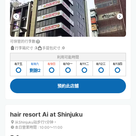
可保管的行李數
3
0
行李箱尺寸
:
手提包尺寸
:
利用可能時間
8/7
五
8/8
六
8/9
日
8/10
一
8/11
二
8/12
三
8/13
四
剩餘2
預約此店舖
hair resort Ai at Shinjuku
从Shinjuku站步行1分钟。
本日營業時間
:
10:00〜11:00