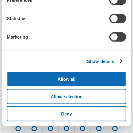
Preferences
karaoke-no-tetstujin shinjyukuo-gard
从Shinjuku站步行3分钟。
本日營業時間
:
11:00〜06:00
Statistics
5.0
28 則評論
★
★
★
★
★
★
★
★
★
★
Marketing
ロッカーを探している時にこのシステムを知り、登録して
すぐ荷物を預けられました😊 預けたカラオケの鉄人のス
タッフさんもとても良い方で助かりました😊 機会があっ
たら、また利用したいと思います❣️
Show details
Allow all
Allow selection
可保管的行李數
10
10
行李箱尺寸
:
手提包尺寸
:
Deny
利用可能時間
8/7
五
8/8
六
8/9
日
8/10
一
8/11
二
8/12
三
8/13
四