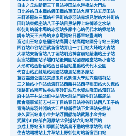
自由之丘站
新宿三丁目站
神田站
水道橋站
大門站
日比谷站
日本橋站
飯田橋站
蒲田站
九段下站
五反田站
三軒茶屋站
三鷹站
神保町站
赤羽站
赤坂見附站
大井町站
可保管的行李數
田町站
東銀座站
八王子站
目黑站
押上站
御茶之水站
大的
:
3
/
¥400
小的
:
15
/
¥300
御徒町站
新木場站
赤坂站
多摩中心站
代代木站
築地站
付款方式
調布站
天王洲島站
東京電訊站
日暮里站
豐洲站
現金
溜池山王站
京急蒲田站
高圓寺站
高尾站
國分寺站
三田站
四谷站
市谷站
西武新宿站
青山一丁目站
大崎站
大森站
查看此投幣式儲物櫃的位置
大塚站
東新宿站
八丁堀站
明治神宮前站
綾瀨站
王子站
荻窪站
霞關站
茅場町站
後樂園站
國際殿堂站
新小岩站
人形町站
西新宿站
西日暮里站
巢鴨站
代代木公園
代官山站
武藏境站
兩國站
練馬站
奧多摩站
ゲームパニック新宿歌舞伎町コインロッカ
葛西臨海公園站
京成曳舟站
駒澤大學站
穴森稻荷站
ー
三之輪站
小作站
信濃町站
西新井站
西早稻田站
大久保站
淡路町站
南阿佐谷站
南砂町站
乃木坂站
飛田站
濱町站
从JR新宿駅站步行6分钟。
府中站
平井站
北府中站
明大前站
門前仲町站
廣尾站
本日營業時間
:
00:00
〜
23:59
國會議事堂前
志村三丁目站
春日站
神谷町站
西八王子站
ゲームパニック新宿歌舞伎町の裏に設置、24時間営業
青海站
赤羽井淵站
大江戶線新宿站
下北澤站
矢県站
東久留米站
東小金井站
浮間船塢站
武藏小金井站
武藏小山站
部白河原站
北參道站
六町站
葛西站
京成上野站
玉川學園前站
高畠不動站
笹塚站
秋川站
住吉站
曙橋站
上井草站
上野御徒町站
新宿西口站