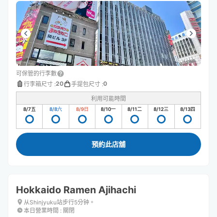
可保管的行李數
20
0
行李箱尺寸
:
手提包尺寸
:
利用可能時間
8/7
五
8/8
六
8/9
日
8/10
一
8/11
二
8/12
三
8/13
四
預約此店舖
Hokkaido Ramen Ajihachi
从Shinjyuku站步行5分钟。
本日營業時間
:
關閉