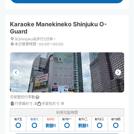
Karaoke Manekineko Shinjuku O-
Guard
从Shinjuku站步行2分钟。
本日營業時間
:
00:00〜00:00
可保管的行李數
3
0
行李箱尺寸
:
手提包尺寸
:
利用可能時間
8/7
五
8/8
六
8/9
日
8/10
一
8/11
二
8/12
三
8/13
四
剩餘1
剩餘1