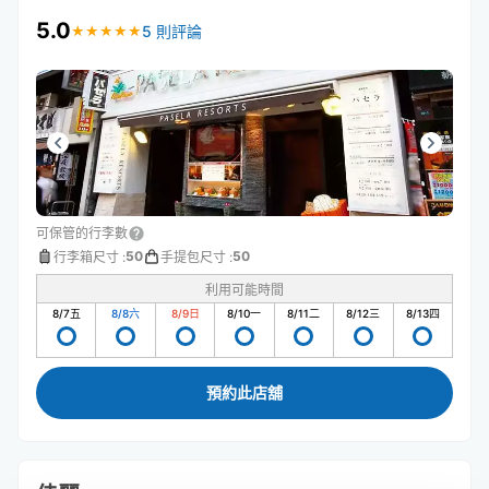
5.0
5 則評論
★
★
★
★
★
★
★
★
★
★
可保管的行李數
50
50
行李箱尺寸
:
手提包尺寸
:
利用可能時間
8/7
五
8/8
六
8/9
日
8/10
一
8/11
二
8/12
三
8/13
四
預約此店舖