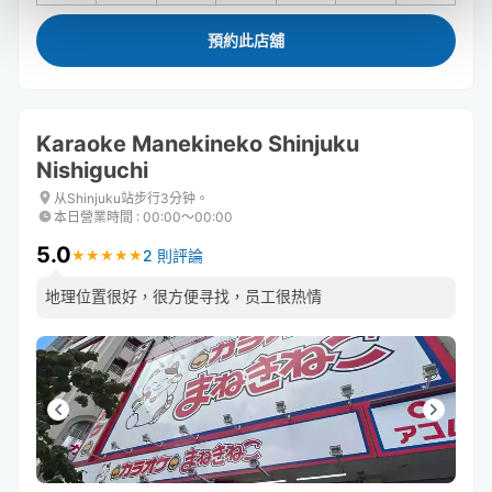
預約此店舖
Karaoke Manekineko Shinjuku
Nishiguchi
从Shinjuku站步行3分钟。
本日營業時間
:
00:00〜00:00
5.0
2 則評論
★
★
★
★
★
★
★
★
★
★
地理位置很好，很方便寻找，员工很热情