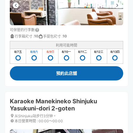
可保管的行李數
10
10
行李箱尺寸
:
手提包尺寸
:
利用可能時間
8/7
五
8/8
六
8/9
日
8/10
一
8/11
二
8/12
三
8/13
四
預約此店舖
Karaoke Manekineko Shinjuku
Yasukuni-dori 2-goten
从Shinjuku站步行3分钟。
本日營業時間
:
00:00〜00:00