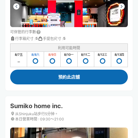
可保管的行李數
5
5
行李箱尺寸
:
手提包尺寸
:
利用可能時間
8/7
五
8/8
六
8/9
日
8/10
一
8/11
二
8/12
三
8/13
四
預約此店舖
Sumiko home inc.
从Shinjuku站步行5分钟。
本日營業時間
:
09:30〜21:00