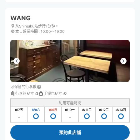
WANG
从Shinjuku站步行1分钟。
本日營業時間
:
10:00〜19:00
可保管的行李數
3
0
行李箱尺寸
:
手提包尺寸
:
利用可能時間
8/7
五
8/8
六
8/9
日
8/10
一
8/11
二
8/12
三
8/13
四
預約此店舖