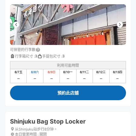
可保管的行李數
3
3
行李箱尺寸
:
手提包尺寸
:
利用可能時間
8/7
五
8/8
六
8/9
日
8/10
一
8/11
二
8/12
三
8/13
四
預約此店舖
Shinjuku Bag Stop Locker
从Shinjuku站步行8分钟。
本日營業時間
:
關閉