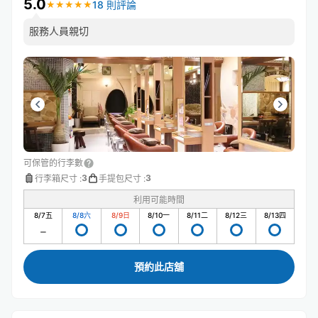
5.0
18 則評論
★
★
★
★
★
★
★
★
★
★
服務人員親切
可保管的行李數
3
3
行李箱尺寸
:
手提包尺寸
:
利用可能時間
8/7
五
8/8
六
8/9
日
8/10
一
8/11
二
8/12
三
8/13
四
預約此店舖