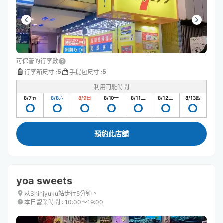
可保管的行李數
5
5
行李箱尺寸
:
手提包尺寸
:
利用可能時間
8/7
五
8/8
六
8/9
日
8/10
一
8/11
二
8/12
三
8/13
四
預約此店舖
yoa sweets
从Shinjyuku站步行5分钟。
本日營業時間
:
10:00〜19:00