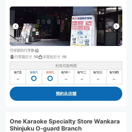
可保管的行李數
10
10
行李箱尺寸
:
手提包尺寸
:
利用可能時間
8/7
五
8/8
六
8/9
日
8/10
一
8/11
二
8/12
三
8/13
四
預約此店舖
One Karaoke Specialty Store Wankara
Shinjuku O-guard Branch