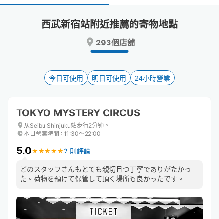
select
select
a
a
西武新宿站附近推薦的寄物地點
date.
date.
Press
Press
293個店舖
the
the
question
question
mark
mark
key
key
今日可使用
明日可使用
24小時營業
to
to
get
get
the
the
TOKYO MYSTERY CIRCUS
keyboard
keyboard
shortcuts
shortcuts
从Seibu Shinjuku站步行2分钟。
本日營業時間
:
11:30〜22:00
for
for
changing
changing
5.0
2 則評論
★
★
★
★
★
★
★
★
★
★
dates.
dates.
どのスタッフさんもとても親切且つ丁寧でありがたかっ
た。荷物を預けて保管して頂く場所も良かったです。