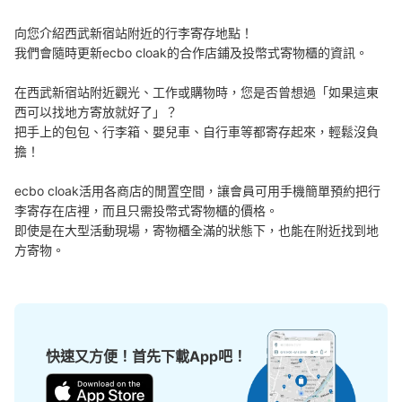
西武新宿駅正面口コインロッカー2
向您介紹西武新宿站附近的行李寄存地點！

从西武新宿駅站步行0分钟。
我們會隨時更新ecbo cloak的合作店鋪及投幣式寄物櫃的資訊。

本日營業時間
:
05:00
〜
00:30
在西武新宿站附近觀光、工作或購物時，您是否曾想過「如果這東
西武新宿駅の正面口改札に入る手前の切符売り場の横に設
置、営業時間は始発から終電、3時間毎に小は300円・中
西可以找地方寄放就好了」？

は400円・大は500円加算されて24時間での最大料金は小
把手上的包包、行李箱、嬰兒車、自行車等都寄存起來，輕鬆沒負
は900円・中は1200円・大は1500円
擔！

ecbo cloak活用各商店的閒置空間，讓會員可用手機簡單預約把行
李寄存在店裡，而且只需投幣式寄物櫃的價格。

即使是在大型活動現場，寄物櫃全滿的狀態下，也能在附近找到地
方寄物。
可保管的行李數
大的
:
4
/
¥1500
中等的
:
3
/
¥1200
小的
:
4
/
¥900
快速又方便！首先下載App吧！
付款方式
ICカード