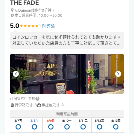
THE FADE
从Daimon站步行0分钟。
本日營業時間
:
10:00〜20:00
5.0
1 則評論
★
★
★
★
★
★
★
★
★
★
コインロッカーを気にせず預けられてとても助かります。
対応していただいた店員の方も丁寧に対応して頂きとても
良かったです。ありがとうございました。
可保管的行李數
3
3
行李箱尺寸
:
手提包尺寸
:
利用可能時間
8/7
五
8/8
六
8/9
日
8/10
一
8/11
二
8/12
三
8/13
四