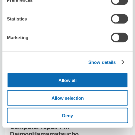
Preferences
Statistics
Marketing
可保管的行李數
10
10
行李箱尺寸
:
手提包尺寸
:
Show details
利用可能時間
8/7
五
8/8
六
8/9
日
8/10
一
8/11
二
8/12
三
8/13
四
Allow all
Allow selection
預約此店舖
Deny
Computer repair PIX
DaimonHamamatsucho