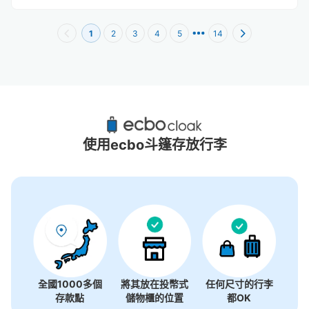
1
2
3
4
5
14
三田站附近推薦的寄物櫃
10個投幣式置物櫃
使用ecbo斗篷存放行李
全國1000多個
將其放在投幣式
任何尺寸的行李
存款點
儲物櫃的位置
都OK