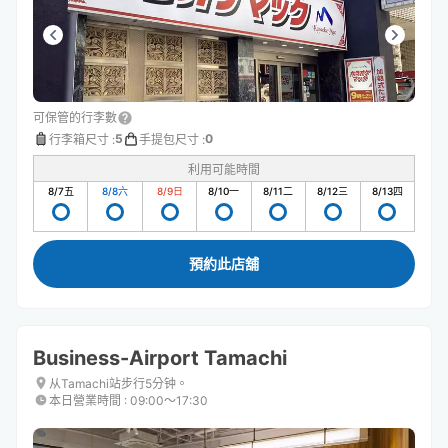
可保管的行李數
5
0
行李箱尺寸
:
手提包尺寸
:
利用可能時間
8/7
五
8/8
六
8/9
日
8/10
一
8/11
二
8/12
三
8/13
四
預約此店舖
Business-Airport Tamachi
从Tamachi站步行5分钟。
本日營業時間
:
09:00〜17:30