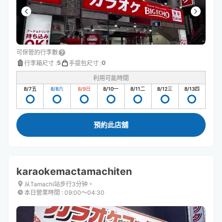
可保管的行李數
5
0
行李箱尺寸
:
手提包尺寸
:
利用可能時間
8/7
五
8/8
六
8/9
日
8/10
一
8/11
二
8/12
三
8/13
四
預約此店舖
karaokemactamachiten
从Tamachi站步行3分钟。
本日營業時間
:
09:00〜04:30