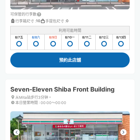
可保管的行李數
10
0
行李箱尺寸
:
手提包尺寸
:
利用可能時間
8/7
五
8/8
六
8/9
日
8/10
一
8/11
二
8/12
三
8/13
四
預約此店舖
Seven-Eleven Shiba Front Building
从Mita站步行3分钟。
本日營業時間
:
00:00〜00:00