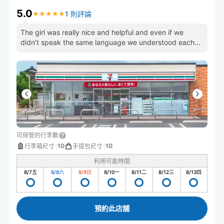
5.0
1 則評論
★
★
★
★
★
★
★
★
★
★
The girl was really nice and helpful and even if we
didn’t speak the same language we understood each
other
可保管的行李數
10
10
行李箱尺寸
:
手提包尺寸
:
利用可能時間
8/7
五
8/8
六
8/9
日
8/10
一
8/11
二
8/12
三
8/13
四
預約此店舖