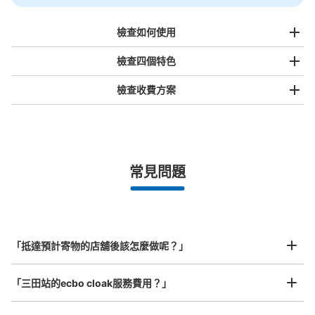
檢查如何使用
檢查四個特色
檢查收費方案
手提包尺寸
¥500
/
日
最長邊未滿45cm的行李（小型背包、手提包、手提行李
常見問題
等）
事先用手機預約

全國有1,000家以上合作店鋪
指定的日期和時間
三田駅第一京浜方面改札外コインロッカー
北起北海道，南至沖繩，以都市為中心，全國皆可使用此服務。
从都営地下鉄三田駅站步行0分钟。
行李箱尺寸
本日營業時間
:
05:00
〜
01:00
¥800
「抵達預計寄物的店舖後該怎麼做呢？」
/
日
三田駅の第一京浜方面改札を出てすぐ前に設置、営業時間
は始発から終電
最長邊45cm以上的行李（行李箱、樂器、嬰兒車等）
「三田站的ecbo cloak服務費用？」