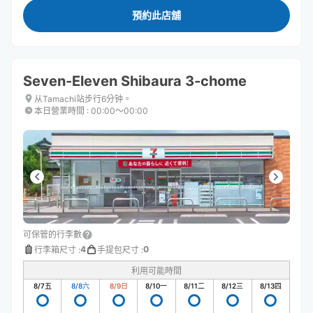
預約此店舖
Seven-Eleven Shibaura 3-chome
从Tamachi站步行6分钟。
本日營業時間
:
00:00〜00:00
可保管的行李數
4
0
行李箱尺寸
:
手提包尺寸
:
利用可能時間
8/7
五
8/8
六
8/9
日
8/10
一
8/11
二
8/12
三
8/13
四