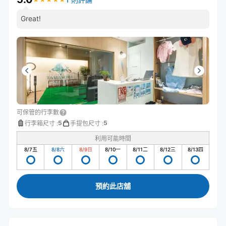
Great!
可保管的行李數
5
5
行李箱尺寸
:
手提包尺寸
:
利用可能時間
8/7
五
8/8
六
8/9
日
8/10
一
8/11
二
8/12
三
8/13
四
預約此店舖