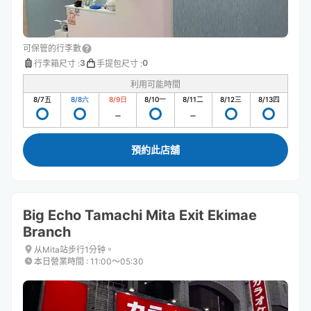
可保管的行李數
3
0
行李箱尺寸
:
手提包尺寸
:
利用可能時間
8/7
五
8/8
六
8/9
日
8/10
一
8/11
二
8/12
三
8/13
四
預約此店舖
Big Echo Tamachi Mita Exit Ekimae
Branch
从Mita站步行1分钟。
本日營業時間
:
11:00〜05:30