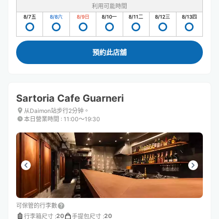
利用可能時間
8/7
五
8/8
六
8/9
日
8/10
一
8/11
二
8/12
三
8/13
四
預約此店舖
Sartoria Cafe Guarneri
从Daimon站步行2分钟。
本日營業時間
:
11:00〜19:30
可保管的行李數
20
20
行李箱尺寸
:
手提包尺寸
: