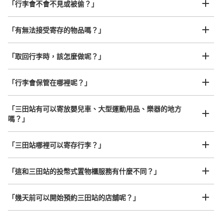
「行李會不會不見或被偷？」
許多地點佳/條件優的店鋪
工作人員拍完行李照片後

「有無法接受寄存的物品嗎？」
我們與許多地點方便的車站內店舖以及24小時營業的店鋪合作。
即完成寄存手續
「取回行李時，該怎麼做呢？」
「行李會保管在哪裡呢？」
可保管的行李數
0
中等的
:
3
/
¥500
小的
:
20
/
¥400
付款方式
「三田站有可以寄放嬰兒車、大型運動用品、樂器的地方
現金
嗎？」
查看此投幣式儲物櫃的位置
任何尺寸的行李都OK
「三田站哪裡可以寄存行李？」
放下行李，愉快度過一整天！
樂器、嬰兒車、腳踏車等，只要是1個人能搬運的行李尺寸就OK
「這和三田站的投幣式置物櫃服務有什麼不同？」
三田ステーションビルコインロッカー
从都営地下鉄三田駅站步行1分钟。
「幾天前可以開始預約三田站的店舖呢？」
本日營業時間
:
05:00
〜
01:00
三田駅の出口A3を出て隣のTSUTAYAが入っているビルと