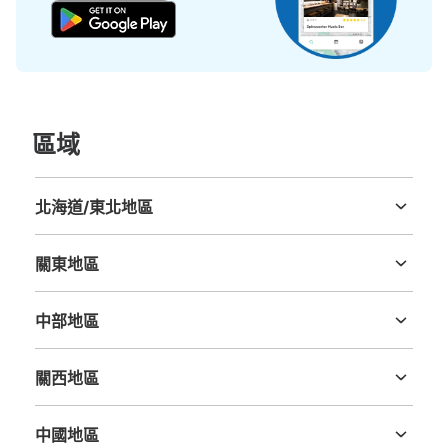
三田駅福祉会館方面改札外コインロッカー
从都営地下鉄三田駅站步行0分钟。
本日營業時間
:
05:00
〜
01:00
區域
三田駅の福祉会館方面改札を出て左側に設置、営業時間は
始発から終電、時間貸し（小は100円/60分で最大400
円/12時間、中は100円/40分で最大500円/12時間、大は
北海道/東北地區
100円/30分で最大700円/12時間）
北海道
青森縣
岩手縣
宮城縣
秋田縣
山形縣
福島縣
關東地區
茨城縣
栃木縣
群馬縣
埼玉縣
千葉縣
東京都
神奈川縣
中部地區
新潟縣
富山縣
石川縣
福井縣
山梨縣
長野縣
岐阜縣
静岡縣
愛知縣
關西地區
三重縣
滋賀縣
京都府
大阪府
兵庫縣
奈良縣
和歌山縣
可保管的行李數
中國地區
大的
:
6
/
¥1400
中等的
:
6
/
¥1000
小的
:
7
/
¥800