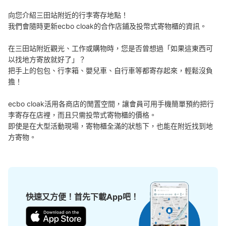
ー
向您介紹三田站附近的行李寄存地點！

从都営地下鉄三田駅站步行0分钟。
我們會隨時更新ecbo cloak的合作店鋪及投幣式寄物櫃的資訊。

本日營業時間
:
05:00
〜
01:00
三田駅のJR田町駅方面改札を出て三田線の方面に進む通
在三田站附近觀光、工作或購物時，您是否曾想過「如果這東西可
路に設置、営業時間は始発から終電
以找地方寄放就好了」？

把手上的包包、行李箱、嬰兒車、自行車等都寄存起來，輕鬆沒負
擔！

ecbo cloak活用各商店的閒置空間，讓會員可用手機簡單預約把行
李寄存在店裡，而且只需投幣式寄物櫃的價格。

即使是在大型活動現場，寄物櫃全滿的狀態下，也能在附近找到地
方寄物。
可保管的行李數
大的
:
7
/
¥700
中等的
:
7
/
¥500
小的
:
18
/
¥300
付款方式
快速又方便！首先下載App吧！
現金, ICカード
查看此投幣式儲物櫃的位置