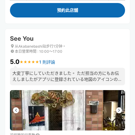
預約此店舖
See You
从Akabanebashi站步行1分钟。
本日營業時間
:
10:00〜17:00
5.0
1 則評論
★
★
★
★
★
★
★
★
★
★
大変丁寧にしていただきました。 ただ担当の方にもお伝
えしましたがアプリに登録されている地図のアイコンの場
所が住所と違う場所になっているので間違えて最初そちら
に行きました。比較的近くなのでよかったでしたが遠くな
らかなり恨みたい現象でした。