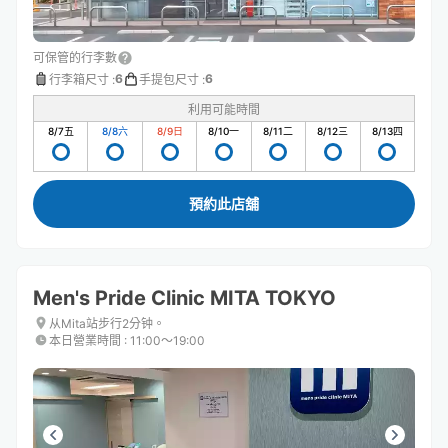
可保管的行李數
6
6
行李箱尺寸
:
手提包尺寸
:
利用可能時間
8/7
五
8/8
六
8/9
日
8/10
一
8/11
二
8/12
三
8/13
四
預約此店舖
Men's Pride Clinic MITA TOKYO
从Mita站步行2分钟。
本日營業時間
:
11:00〜19:00