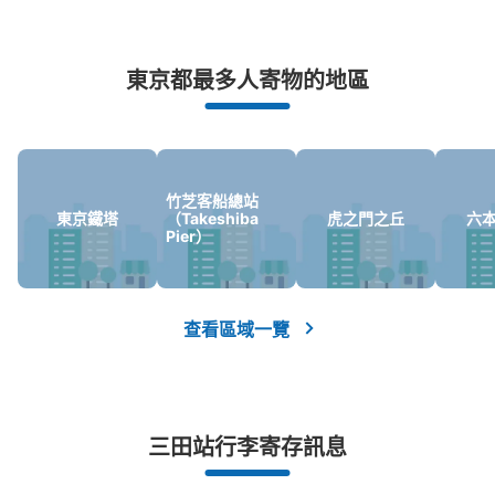
の間に設置、24時間営業
突發狀況下的安心理賠
東京都最多人寄物的地區
發生行李破損、被偷等狀況時安心有保障
竹芝客船總站
東京鐵塔
（Takeshiba
虎之門之丘
六
Pier）
可保管的行李數
0
中等的
:
3
/
¥300
小的
:
15
/
¥200
付款方式
查看區域一覽
現金
查看此投幣式儲物櫃的位置
三田站行李寄存訊息
三田駅JR田町駅方面改札外コインロッカ