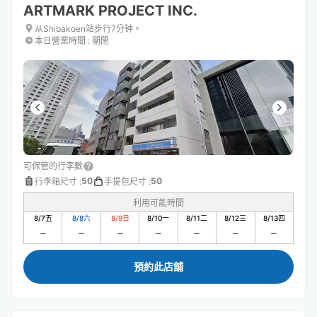
ARTMARK PROJECT INC.
从Shibakoen站步行7分钟。
本日營業時間
:
關閉
可保管的行李數
50
50
行李箱尺寸
:
手提包尺寸
:
利用可能時間
8/7
五
8/8
六
8/9
日
8/10
一
8/11
二
8/12
三
8/13
四
預約此店舖