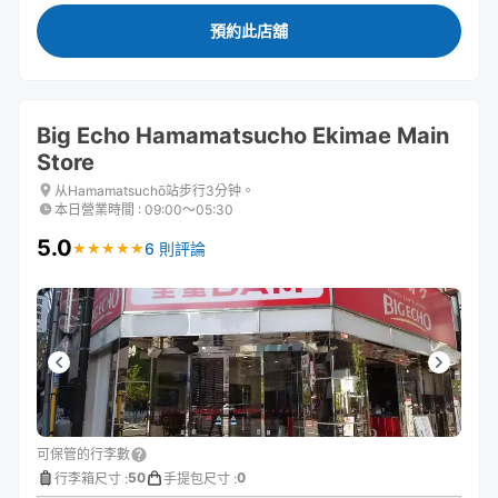
預約此店舖
Big Echo Hamamatsucho Ekimae Main
Store
从Hamamatsuchō站步行3分钟。
本日營業時間
:
09:00〜05:30
5.0
6 則評論
★
★
★
★
★
★
★
★
★
★
可保管的行李數
50
0
行李箱尺寸
:
手提包尺寸
: