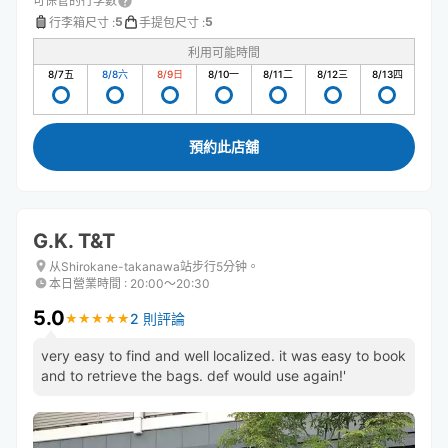
可保管的行李數
5
5
行李箱尺寸
:
手提包尺寸
:
利用可能時間
8/7
五
8/8
六
8/9
日
8/10
一
8/11
二
8/12
三
8/13
四
預約此店舖
G.K. T&T
从Shirokane-takanawa站步行5分钟。
本日營業時間
:
20:00〜20:30
5.0
2 則評論
★
★
★
★
★
★
★
★
★
★
very easy to find and well localized. it was easy to book
and to retrieve the bags. def would use again!'