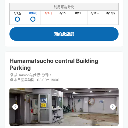
利用可能時間
8/7
五
8/8
六
8/9
日
8/10
一
8/11
二
8/12
三
8/13
四
預約此店舖
Hamamatsucho central Building
Parking
从Daimon站步行1分钟。
本日營業時間
:
08:00〜19:00