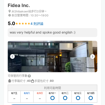
Fidea Inc.
从Shibakoen站步行3分钟。
本日營業時間
:
10:30〜19:00
5.0
4 則評論
★
★
★
★
★
★
★
★
★
★
was very helpful and spoke good english :)
可保管的行李數
40
80
行李箱尺寸
:
手提包尺寸
:
利用可能時間
8/7
五
8/8
六
8/9
日
8/10
一
8/11
二
8/12
三
8/13
四