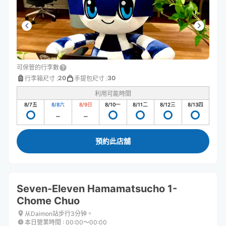
可保管的行李數
20
30
行李箱尺寸
:
手提包尺寸
:
利用可能時間
8/7
五
8/8
六
8/9
日
8/10
一
8/11
二
8/12
三
8/13
四
預約此店舖
Seven-Eleven Hamamatsucho 1-
Chome Chuo
从Daimon站步行3分钟。
本日營業時間
:
00:00〜00:00