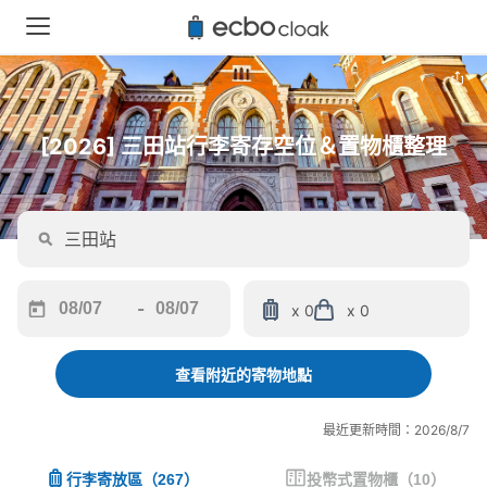
[2026] 三田站行李寄存空位＆置物櫃整理
-
x 0
x 0
Navigate
Navigate
forward
backward
to
to
查看附近的寄物地點
interact
interact
with
with
最近更新時間：2026/8/7
the
the
calendar
calendar
行李寄放區
（
267
）
投幣式置物櫃
（
10
）
and
and