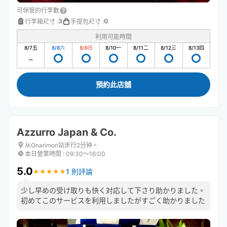
可保管的行李數
3
0
行李箱尺寸
:
手提包尺寸
:
利用可能時間
8/7
五
8/8
六
8/9
日
8/10
一
8/11
二
8/12
三
8/13
四
預約此店舖
Azzurro Japan & Co.
从Onarimon站步行2分钟。
本日營業時間
:
09:30〜16:00
5.0
1 則評論
★
★
★
★
★
★
★
★
★
★
少し早めの受け取りも快く対応して下さり助かりました。
初めてこのサービスを利用しましたがすごく助かりました