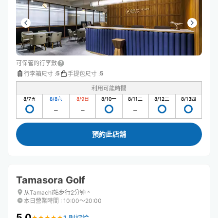
可保管的行李數
5
5
行李箱尺寸
:
手提包尺寸
:
利用可能時間
8/7
五
8/8
六
8/9
日
8/10
一
8/11
二
8/12
三
8/13
四
預約此店舖
Tamasora Golf
从Tamachi站步行2分钟。
本日營業時間
:
10:00〜20:00
5.0
1 則評論
★
★
★
★
★
★
★
★
★
★