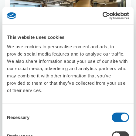
This website uses cookies
可保管的行李數
10
5
行李箱尺寸
:
手提包尺寸
:
We use cookies to personalise content and ads, to
provide social media features and to analyse our traffic.
利用可能時間
We also share information about your use of our site with
8/7
五
8/8
六
8/9
日
8/10
一
8/11
二
8/12
三
8/13
四
our social media, advertising and analytics partners who
may combine it with other information that you’ve
預約此店舖
provided to them or that they’ve collected from your use
of their services.
Seven-Eleven Minato-ku Mita 1-Chome
Consent
Necessary
Selection
从Azabu-juban站步行3分钟。
本日營業時間
:
00:00〜00:00
5.0
1 則評論
★
★
★
★
★
★
★
★
★
★