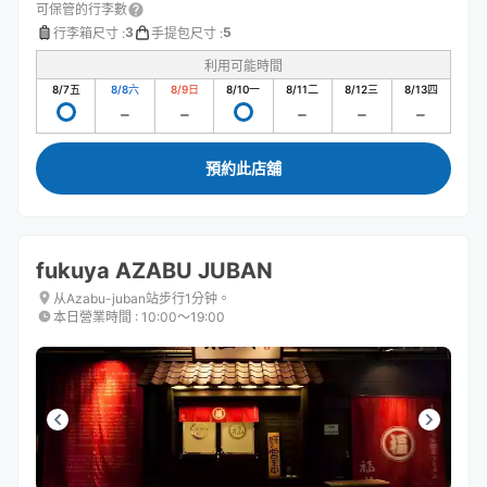
可保管的行李數
3
5
行李箱尺寸
:
手提包尺寸
:
利用可能時間
8/7
五
8/8
六
8/9
日
8/10
一
8/11
二
8/12
三
8/13
四
預約此店舖
fukuya AZABU JUBAN
从Azabu-juban站步行1分钟。
本日營業時間
:
10:00〜19:00