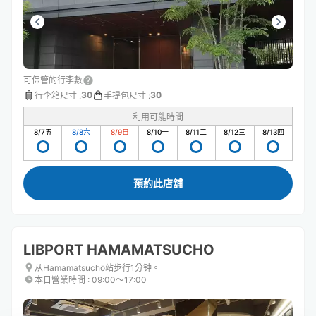
可保管的行李數
30
30
行李箱尺寸
:
手提包尺寸
:
利用可能時間
8/7
五
8/8
六
8/9
日
8/10
一
8/11
二
8/12
三
8/13
四
預約此店舖
LIBPORT HAMAMATSUCHO
从Hamamatsuchō站步行1分钟。
本日營業時間
:
09:00〜17:00