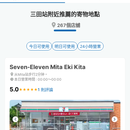
select
select
a
a
三田站附近推薦的寄物地點
date.
date.
Press
Press
267個店舖
the
the
question
question
mark
mark
key
key
今日可使用
明日可使用
24小時營業
to
to
get
get
the
the
Seven-Eleven Mita Eki Kita
keyboard
keyboard
shortcuts
shortcuts
从Mita站步行2分钟。
本日營業時間
:
00:00〜00:00
for
for
changing
changing
5.0
1 則評論
★
★
★
★
★
★
★
★
★
★
dates.
dates.