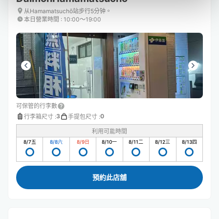
从Hamamatsuchō站步行5分钟。
本日營業時間
:
10:00〜19:00
可保管的行李數
3
0
行李箱尺寸
:
手提包尺寸
:
利用可能時間
8/7
五
8/8
六
8/9
日
8/10
一
8/11
二
8/12
三
8/13
四
預約此店舖