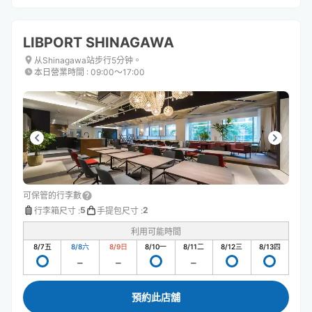
LIBPORT SHINAGAWA
从Shinagawa站步行5分钟。
本日營業時間
:
09:00〜17:00
可保管的行李數
5
2
行李箱尺寸
:
手提包尺寸
:
利用可能時間
8/7
五
8/8
六
8/9
日
8/10
一
8/11
二
8/12
三
8/13
四
預約此店舖