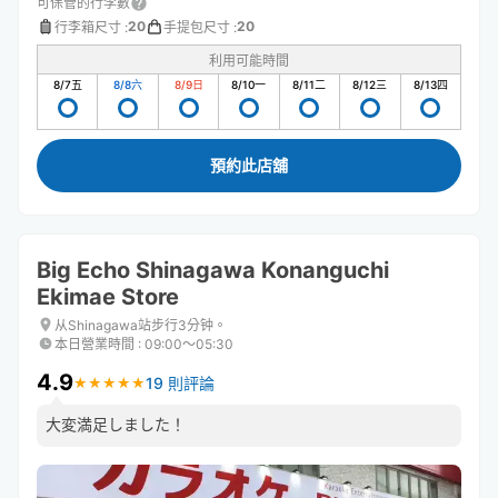
可保管的行李數
20
20
行李箱尺寸
:
手提包尺寸
:
利用可能時間
8/7
五
8/8
六
8/9
日
8/10
一
8/11
二
8/12
三
8/13
四
預約此店舖
Big Echo Shinagawa Konanguchi
Ekimae Store
从Shinagawa站步行3分钟。
本日營業時間
:
09:00〜05:30
4.9
19 則評論
★
★
★
★
★
★
★
★
★
★
大変満足しました！