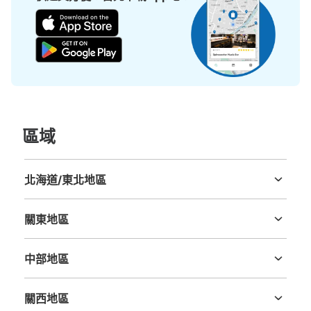
可保管的行李數
大的
:
2
/
¥800
中等的
:
8
/
¥500
小的
:
13
/
¥400
付款方式
ICカード
查看此投幣式儲物櫃的位置
モノレール天王洲アイル駅中央口改札外コ
區域
インロッカー2
从モノレール天王洲アイル駅站步行0分钟。
北海道/東北地區
本日營業時間
:
05:00
〜
01:00
北海道
青森縣
岩手縣
宮城縣
秋田縣
山形縣
福島縣
モノレール天王洲アイル駅の中央口改札を出てスカイウォ
ーク経由のりんかい線駅に進む通路の右端に設置、営業時
關東地區
間は始発から終電
茨城縣
栃木縣
群馬縣
埼玉縣
千葉縣
東京都
神奈川縣
中部地區
新潟縣
富山縣
石川縣
福井縣
山梨縣
長野縣
岐阜縣
静岡縣
愛知縣
關西地區