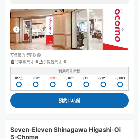
可保管的行李數
5
5
行李箱尺寸
:
手提包尺寸
:
利用可能時間
8/7
五
8/8
六
8/9
日
8/10
一
8/11
二
8/12
三
8/13
四
預約此店舖
Seven-Eleven Shinagawa Higashi-Oi
5-Chome