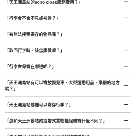
「天王洲島站的ecbo cloak服務費用？」
置、営業時間は始発から終電
「行李會不會不見或被偷？」
許多地點佳/條件優的店鋪
工作人員拍完行李照片後

「有無法接受寄存的物品嗎？」
我們與許多地點方便的車站內店舖以及24小時營業的店鋪合作。
即完成寄存手續
「取回行李時，該怎麼做呢？」
「行李會保管在哪裡呢？」
可保管的行李數
大的
:
6
/
¥700
中等的
:
6
/
¥500
小的
:
7
/
¥400
「天王洲島站有可以寄放嬰兒車、大型運動用品、樂器的地方
付款方式
嗎？」
現金, ICカード
任何尺寸的行李都OK
查看此投幣式儲物櫃的位置
「天王洲島站哪裡可以寄存行李？」
放下行李，愉快度過一整天！
樂器、嬰兒車、腳踏車等，只要是1個人能搬運的行李尺寸就OK
「這和天王洲島站的投幣式置物櫃服務有什麼不同？」
りんかい線天王洲アイル駅時間制コインロ