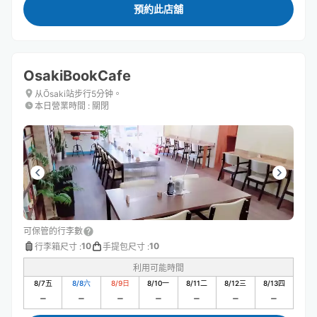
預約此店舖
OsakiBookCafe
从Ōsaki站步行5分钟。
本日營業時間
:
關閉
可保管的行李數
10
10
行李箱尺寸
:
手提包尺寸
:
利用可能時間
8/7
五
8/8
六
8/9
日
8/10
一
8/11
二
8/12
三
8/13
四