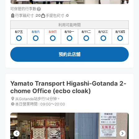
可保管的行李數
20
0
行李箱尺寸
:
手提包尺寸
:
利用可能時間
8/7
五
8/8
六
8/9
日
8/10
一
8/11
二
8/12
三
8/13
四
預約此店舖
Yamato Transport Higashi-Gotanda 2-
chome Office (ecbo cloak)
从Gotanda站步行14分钟。
本日營業時間
:
09:00〜20:00