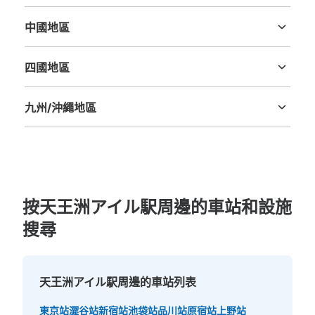
三重縣
滋賀縣
京都府
大阪府
兵庫縣
奈良縣
和歌山縣
中國地區
鳥取縣
島根縣
岡山縣
廣島縣
山口縣
四國地區
德島縣
香川縣
愛媛縣
高知縣
可保管的行李數
大的
:
2
/
中等的
:
8
/
九州/沖繩地區
付款方式
福岡縣
佐賀縣
長崎縣
熊本縣
大分縣
宮崎縣
鹿児島縣
沖縄縣
ICカード
查看此投幣式儲物櫃的位置
按天王洲アイル駅周邊的車站和設施
モノレール天王洲アイル駅中央口改札外コ
搜尋
インロッカー3
从モノレール天王洲アイル駅站步行0分钟。
本日營業時間
:
05:00
〜
01:00
天王洲アイル駅周邊的車站列表
モノレール天王洲アイル駅の中央口改札を出てスカイウォ
ーク経由のりんかい線駅に進む通路にあるATMの奥に設
東京站
澀谷站
新宿站
池袋站
品川站
原宿站
上野站
置、営業時間は始発から終電