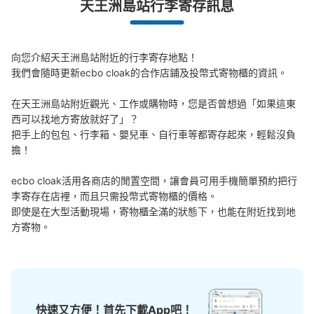
天王洲島站行李寄存訊息
查看此投幣式儲物櫃的位置
向您介紹天王洲島站附近的行李寄存地點！

モノレール天王洲アイル駅中央口改札外コ
我們會隨時更新ecbo cloak的合作店鋪及投幣式寄物櫃的資訊。

インロッカー1
在天王洲島站附近觀光、工作或購物時，您是否曾想過「如果這東
从モノレール天王洲アイル駅站步行0分钟。
西可以找地方寄放就好了」？

本日營業時間
:
05:00
〜
01:00
把手上的包包、行李箱、嬰兒車、自行車等都寄存起來，輕鬆沒負
モノレール天王洲アイル駅の中央口改札を出て右斜め前に
擔！

ある自販機の後ろに設置、営業時間は始発から終電
ecbo cloak活用各商店的閒置空間，讓會員可用手機簡單預約把行
李寄存在店裡，而且只需投幣式寄物櫃的價格。

即使是在大型活動現場，寄物櫃全滿的狀態下，也能在附近找到地
方寄物。
快速又方便！首先下載App吧！