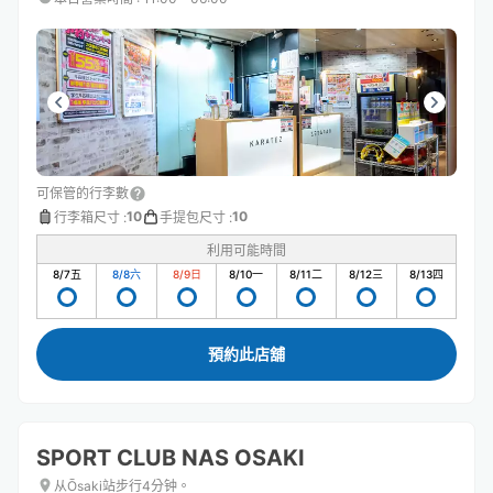
可保管的行李數
10
10
行李箱尺寸
:
手提包尺寸
:
利用可能時間
8/7
五
8/8
六
8/9
日
8/10
一
8/11
二
8/12
三
8/13
四
預約此店舖
SPORT CLUB NAS OSAKI
从Ōsaki站步行4分钟。