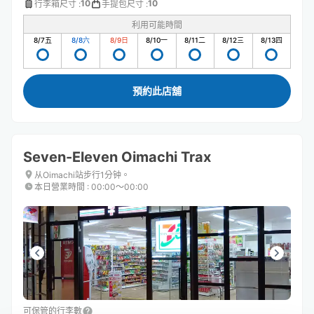
10
10
行李箱尺寸
:
手提包尺寸
:
利用可能時間
8/7
五
8/8
六
8/9
日
8/10
一
8/11
二
8/12
三
8/13
四
預約此店舖
Seven-Eleven Oimachi Trax
从Oimachi站步行1分钟。
本日營業時間
:
00:00〜00:00
可保管的行李數