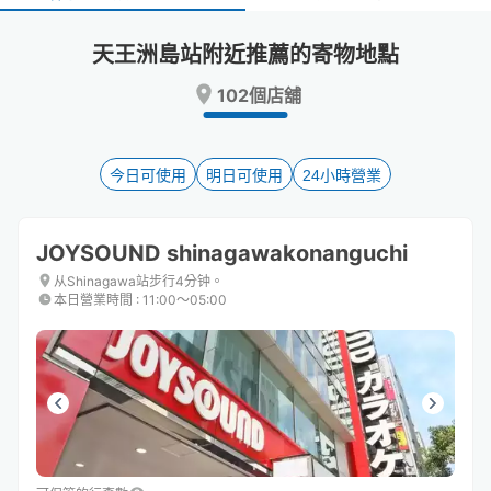
select
select
a
a
天王洲島站附近推薦的寄物地點
date.
date.
Press
Press
102個店舖
the
the
question
question
mark
mark
key
key
今日可使用
明日可使用
24小時營業
to
to
get
get
the
the
JOYSOUND shinagawakonanguchi
keyboard
keyboard
shortcuts
shortcuts
从Shinagawa站步行4分钟。
本日營業時間
:
11:00〜05:00
for
for
changing
changing
dates.
dates.