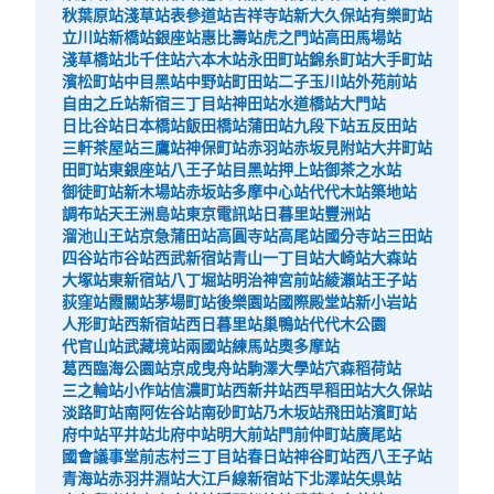
秋葉原站
淺草站
表參道站
吉祥寺站
新大久保站
有樂町站
立川站
新橋站
銀座站
惠比壽站
虎之門站
高田馬場站
淺草橋站
北千住站
六本木站
永田町站
錦糸町站
大手町站
濱松町站
中目黑站
中野站
町田站
二子玉川站
外苑前站
自由之丘站
新宿三丁目站
神田站
水道橋站
大門站
日比谷站
日本橋站
飯田橋站
蒲田站
九段下站
五反田站
三軒茶屋站
三鷹站
神保町站
赤羽站
赤坂見附站
大井町站
田町站
東銀座站
八王子站
目黑站
押上站
御茶之水站
御徒町站
新木場站
赤坂站
多摩中心站
代代木站
築地站
調布站
天王洲島站
東京電訊站
日暮里站
豐洲站
溜池山王站
京急蒲田站
高圓寺站
高尾站
國分寺站
三田站
可保管的行李數
四谷站
市谷站
西武新宿站
青山一丁目站
大崎站
大森站
大的
:
6
/
¥800
0
小的
:
1
/
¥400
大塚站
東新宿站
八丁堀站
明治神宮前站
綾瀨站
王子站
付款方式
荻窪站
霞關站
茅場町站
後樂園站
國際殿堂站
新小岩站
ICカード
人形町站
西新宿站
西日暮里站
巢鴨站
代代木公園
代官山站
武藏境站
兩國站
練馬站
奧多摩站
查看此投幣式儲物櫃的位置
葛西臨海公園站
京成曳舟站
駒澤大學站
穴森稻荷站
三之輪站
小作站
信濃町站
西新井站
西早稻田站
大久保站
淡路町站
南阿佐谷站
南砂町站
乃木坂站
飛田站
濱町站
府中站
平井站
北府中站
明大前站
門前仲町站
廣尾站
國會議事堂前
志村三丁目站
春日站
神谷町站
西八王子站
青海站
赤羽井淵站
大江戶線新宿站
下北澤站
矢県站