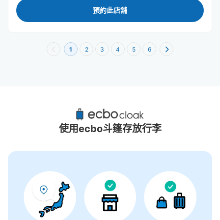
預約此店舖
1
2
3
4
5
6
天王洲島站附近推薦的寄物櫃
5個投幣式置物櫃
使用ecbo斗篷存放行李