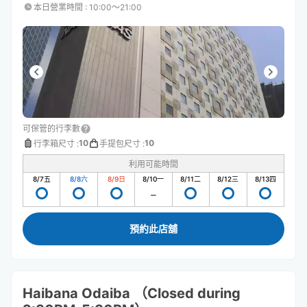
本日營業時間
:
10:00〜21:00
可保管的行李數
10
10
行李箱尺寸
:
手提包尺寸
:
利用可能時間
8/7
五
8/8
六
8/9
日
8/10
一
8/11
二
8/12
三
8/13
四
預約此店舖
Haibana Odaiba （Closed during