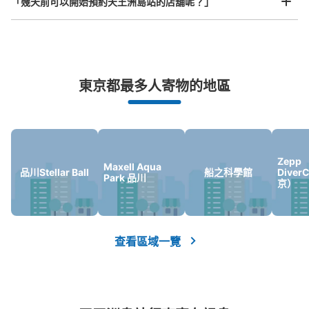
「幾天前可以開始預約天王洲島站的店舖呢？」
ッカー
从りんかい線天王洲アイル駅站步行0分钟。
本日營業時間
:
05:00
〜
01:00
りんかい線天王洲アイル駅の改札を出て左側の通路に設
突發狀況下的安心理賠
置、営業時間は始発から終電、時間貸し（小は100円/60
東京都最多人寄物的地區
分で最大400円/12時間、中は100円/40分で最大500円/12
發生行李破損、被偷等狀況時安心有保障
時間、大は100円/30分で最大700円/12時間）
Zepp
Maxell Aqua
品川Stellar Ball
船之科學館
Diver
Park 品川
京）
查看區域一覽
可保管的行李數
大的
:
6
/
¥1400
中等的
:
6
/
¥1000
小的
:
6
/
¥800
付款方式
現金, ICカード