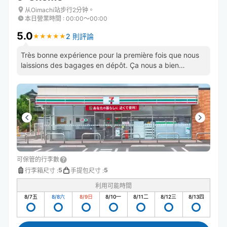
从Oimachi站步行2分钟。
本日營業時間
:
00:00〜00:00
5.0
2 則評論
★
★
★
★
★
★
★
★
★
★
Très bonne expérience pour la première fois que nous
laissions des bagages en dépôt. Ça nous a bien
soulagé. Bravo !
可保管的行李數
5
5
行李箱尺寸
:
手提包尺寸
:
利用可能時間
8/7
五
8/8
六
8/9
日
8/10
一
8/11
二
8/12
三
8/13
四