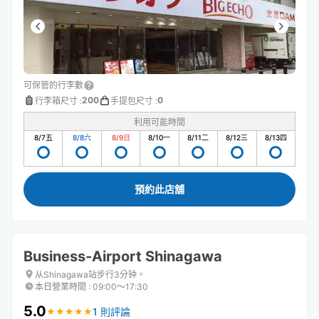
可保管的行李數
200
0
行李箱尺寸
:
手提包尺寸
:
利用可能時間
8/7
五
8/8
六
8/9
日
8/10
一
8/11
二
8/12
三
8/13
四
預約此店舖
Business-Airport Shinagawa
从Shinagawa站步行3分钟。
本日營業時間
:
09:00〜17:30
5.0
1 則評論
★
★
★
★
★
★
★
★
★
★