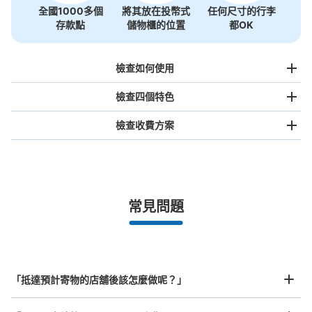
全國1000多個
將其放在投幣式
任何尺寸的行李
存款點
儲物櫃的位置
都OK
檢查如何使用
檢查四個特色
檢查收費方案
手提包尺寸
¥500
/
日
最長邊未滿45cm的行李（小型背包、手提包、手提行李
常見問題
等）
事先用手機預約

全國有1,000家以上合作店鋪
指定的日期和時間
りんかい線天王洲アイル駅日送り制コイン
北起北海道，南至沖繩，以都市為中心，全國皆可使用此服務。
ロッカー
行李箱尺寸
¥800
从モノレール天王洲アイル駅站步行0分钟。
「抵達預計寄物的店舖後該怎麼做呢？」
/
日
本日營業時間
:
05:00
〜
01:00
最長邊45cm以上的行李（行李箱、樂器、嬰兒車等）
りんかい線天王洲アイル駅の改札を出て左側の通路に設