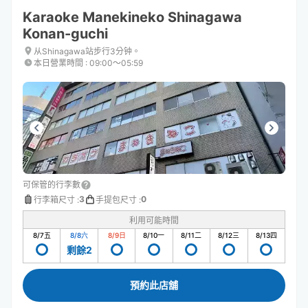
Karaoke Manekineko Shinagawa
Konan-guchi
从Shinagawa站步行3分钟。
本日營業時間
:
09:00〜05:59
可保管的行李數
3
0
行李箱尺寸
:
手提包尺寸
:
利用可能時間
8/7
五
8/8
六
8/9
日
8/10
一
8/11
二
8/12
三
8/13
四
剩餘2
預約此店舖