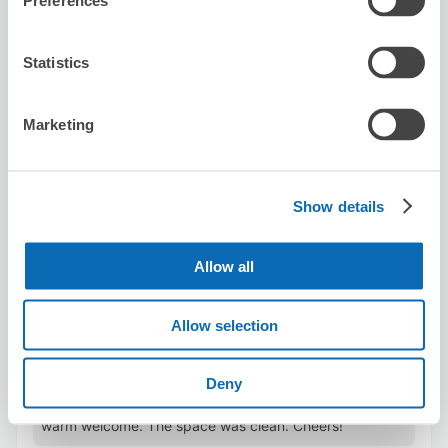
Preferences
可保管的行李數
Statistics
30
0
行李箱尺寸
:
手提包尺寸
:
利用可能時間
Marketing
8/7
五
8/8
六
8/9
日
8/10
一
8/11
二
8/12
三
8/13
四
預約此店舖
Show details
Allow all
Earth Ooimachi
从Oimachi站步行2分钟。
Allow selection
本日營業時間
:
10:00〜20:00
5.0
1 則評論
★
★
★
★
★
★
★
★
★
★
Deny
Very reliable and helpful. Staff are nice and gave us
warm welcome. The space was clean. Cheers!