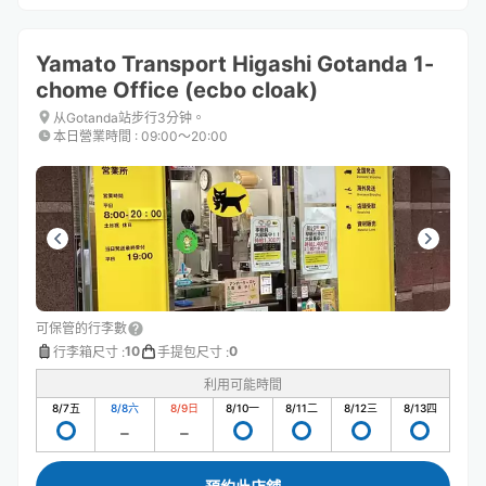
Yamato Transport Higashi Gotanda 1-
chome Office (ecbo cloak)
从Gotanda站步行3分钟。
本日營業時間
:
09:00〜20:00
可保管的行李數
10
0
行李箱尺寸
:
手提包尺寸
:
利用可能時間
8/7
五
8/8
六
8/9
日
8/10
一
8/11
二
8/12
三
8/13
四