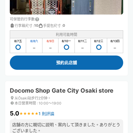
可保管的行李數
10
0
行李箱尺寸
:
手提包尺寸
:
利用可能時間
8/7
五
8/8
六
8/9
日
8/10
一
8/11
二
8/12
三
8/13
四
預約此店舖
Docomo Shop Gate City Osaki store
从Ōsaki站步行2分钟。
本日營業時間
:
10:00〜19:00
5.0
1 則評論
★
★
★
★
★
★
★
★
★
★
店舗の方に親切に説明、案内して頂きました。ありがとう
ございました。