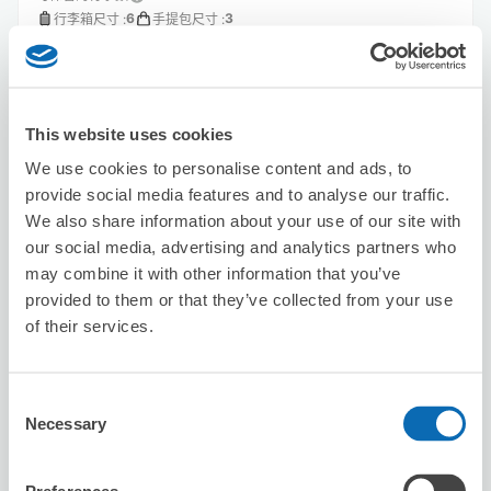
6
3
行李箱尺寸
:
手提包尺寸
:
利用可能時間
8/7
五
8/8
六
8/9
日
8/10
一
8/11
二
8/12
三
8/13
四
This website uses cookies
預約此店舖
We use cookies to personalise content and ads, to
provide social media features and to analyse our traffic.
We also share information about your use of our site with
our social media, advertising and analytics partners who
NITORI Akuashitiodaibaten
may combine it with other information that you’ve
从Daiba站步行1分钟。
provided to them or that they’ve collected from your use
本日營業時間
:
11:00〜20:00
of their services.
5.0
2 則評論
★
★
★
★
★
★
★
★
★
★
Consent
Necessary
Selection