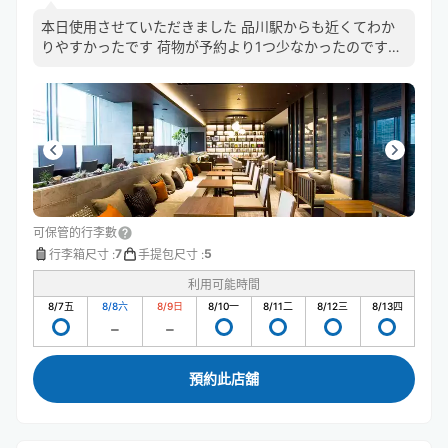
本日使用させていただきました 品川駅からも近くてわか
りやすかったです 荷物が予約より1つ少なかったのです
が、決済もちゃんと反映して頂いていました フロントの
方もとても感じが良くて、また利用させていただきたいで
す ありがとうございました
可保管的行李數
7
5
行李箱尺寸
:
手提包尺寸
:
利用可能時間
8/7
五
8/8
六
8/9
日
8/10
一
8/11
二
8/12
三
8/13
四
預約此店舖