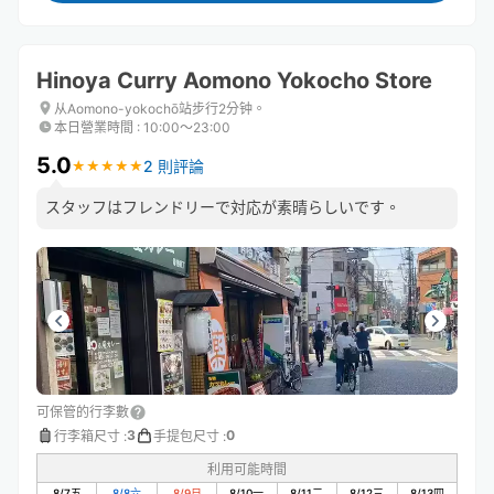
Hinoya Curry Aomono Yokocho Store
从Aomono-yokochō站步行2分钟。
本日營業時間
:
10:00〜23:00
5.0
2 則評論
★
★
★
★
★
★
★
★
★
★
スタッフはフレンドリーで対応が素晴らしいです。
可保管的行李數
3
0
行李箱尺寸
:
手提包尺寸
:
利用可能時間
8/7
五
8/8
六
8/9
日
8/10
一
8/11
二
8/12
三
8/13
四