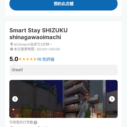
預約此店舖
Smart Stay SHIZUKU
shinagawaoimachi
从Oimachi站步行2分钟。
本日營業時間
:
00:00〜00:00
5.0
10 則評論
★
★
★
★
★
★
★
★
★
★
Great!
可保管的行李數