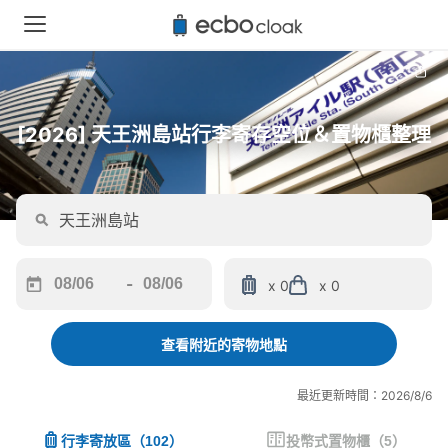
[2026] 天王洲島站行李寄存空位＆置物櫃整理
-
x 0
x 0
Navigate
Navigate
forward
backward
to
to
查看附近的寄物地點
interact
interact
with
with
最近更新時間：2026/8/6
the
the
calendar
calendar
行李寄放區
（
102
）
投幣式置物櫃
（
5
）
and
and