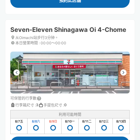
預約此店舖
Seven-Eleven Shinagawa Oi 4-Chome
从Oimachi站步行3分钟。
本日營業時間
:
00:00〜00:00
可保管的行李數
3
0
行李箱尺寸
:
手提包尺寸
:
利用可能時間
8/7
五
8/8
六
8/9
日
8/10
一
8/11
二
8/12
三
8/13
四