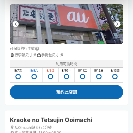
可保管的行李數
5
5
行李箱尺寸
:
手提包尺寸
:
利用可能時間
8/7
五
8/8
六
8/9
日
8/10
一
8/11
二
8/12
三
8/13
四
預約此店舖
Kraoke no Tetsujin Ooimachi
从Oimachi站步行2分钟。
本日營業時間
:
11:00〜06:00