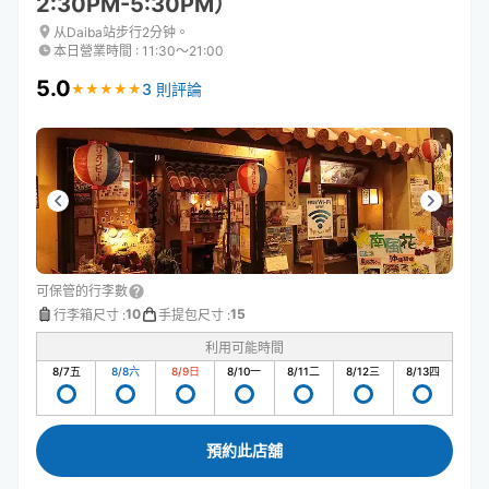
2:30PM-5:30PM）
从Daiba站步行2分钟。
本日營業時間
:
11:30〜21:00
5.0
3 則評論
★
★
★
★
★
★
★
★
★
★
可保管的行李數
10
15
行李箱尺寸
:
手提包尺寸
:
利用可能時間
8/7
五
8/8
六
8/9
日
8/10
一
8/11
二
8/12
三
8/13
四
預約此店舖