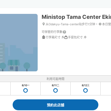
Ministop Tama Center Ek
从Odakyu-Tama-center站步行1分钟。
本日營
可保管的行李數
5
0
行李箱尺寸
:
手提包尺寸
:
利用可能時間
8/10
一
8/11
二
8/12
三
預約此店舖