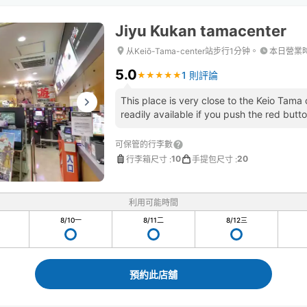
Jiyu Kukan tamacenter
从Keiō-Tama-center站步行1分钟。
本日營業
5.0
1 則評論
★
★
★
★
★
★
★
★
★
★
This place is very close to the Keio Tama c
readily available if you push the red butto
可保管的行李數
10
20
行李箱尺寸
:
手提包尺寸
:
利用可能時間
8/10
一
8/11
二
8/12
三
預約此店舖