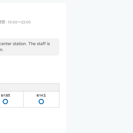
時間
:
10:00〜22:00
enter station. The staff is
n.
8/13
四
8/14
五