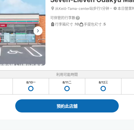
从Keiō-Tama-center站步行1分钟。
本日營業
可保管的行李數
10
5
行李箱尺寸
:
手提包尺寸
:
利用可能時間
8/10
一
8/11
二
8/12
三
預約此店舖