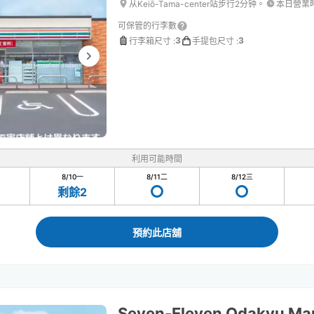
从Keiō-Tama-center站步行2分钟。
本日營業
可保管的行李數
3
3
行李箱尺寸
:
手提包尺寸
:
利用可能時間
8/10
一
8/11
二
8/12
三
剩餘2
預約此店舖
Seven-Eleven Odakyu Ma