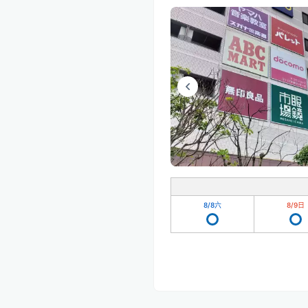
8/8
六
8/9
日