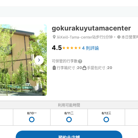
gokurakuyutamacenter
从Keiō-Tama-center站步行5分钟。
本日營業
4.5
4 則評論
★
★
★
★
★
★
★
★
★
★
可保管的行李數
20
20
行李箱尺寸
:
手提包尺寸
:
利用可能時間
8/10
一
8/11
二
8/12
三
預約此店舖