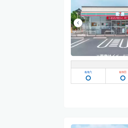
8/8
六
8/9
日