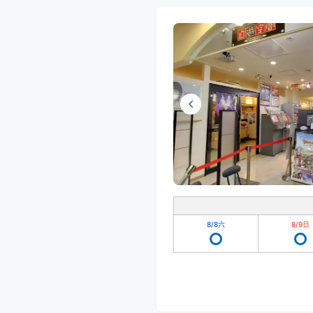
8/8
六
8/9
日