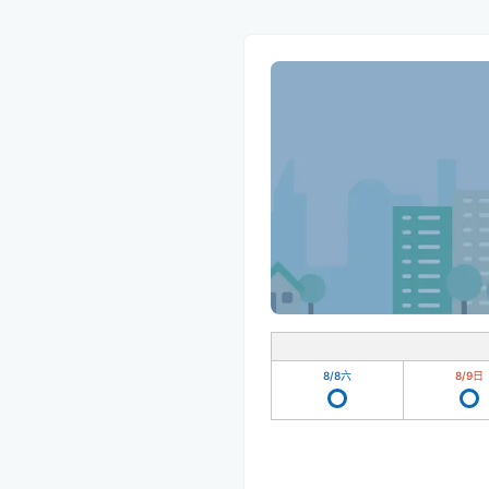
8/8
六
8/9
日