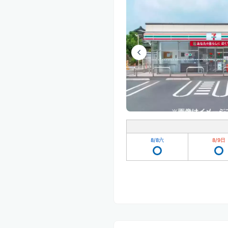
8/8
六
8/9
日