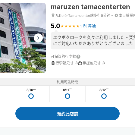
maruzen tamacenterten
从Keiō-Tama-center站步行5分钟。
本日營業
5.0
1 則評論
★
★
★
★
★
★
★
★
★
★
エクボクロークを久々に利用しました。突
にご対応いただきありがとうございました
可保管的行李數
3
3
行李箱尺寸
:
手提包尺寸
:
利用可能時間
8/10
一
8/11
二
8/12
三
預約此店舖