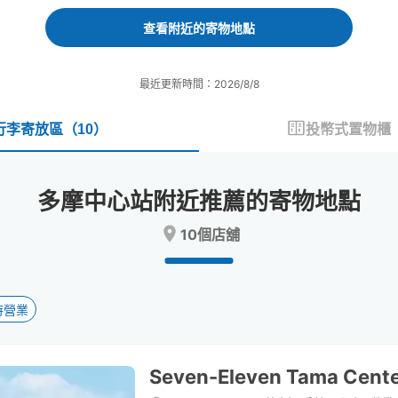
forward
backward
to
to
查看附近的寄物地點
interact
interact
with
with
the
the
最近更新時間：2026/8/8
calendar
calendar
and
and
select
select
行李寄放區
（
10
）
投幣式置物櫃
a
a
date.
date.
Press
Press
多摩中心站附近推薦的寄物地點
the
the
question
question
10個店舖
mark
mark
key
key
to
to
get
get
the
the
時營業
keyboard
keyboard
shortcuts
shortcuts
for
for
Seven-Eleven Tama Center
changing
changing
dates.
dates.