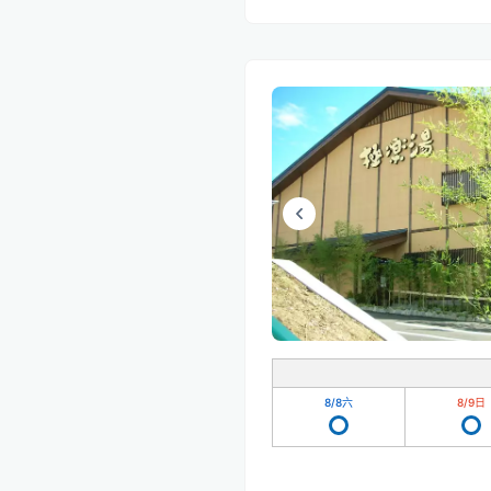
8/8
六
8/9
日