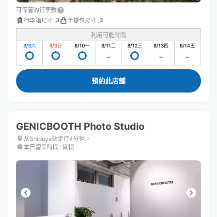
可保管的行李數
3
3
行李箱尺寸
:
手提包尺寸
:
利用可能時間
8/8
六
8/9
日
8/10
一
8/11
二
8/12
三
8/13
四
8/14
五
預約此店舖
GENICBOOTH Photo Studio
从Shibuya站步行4分钟。
本日營業時間
:
關閉