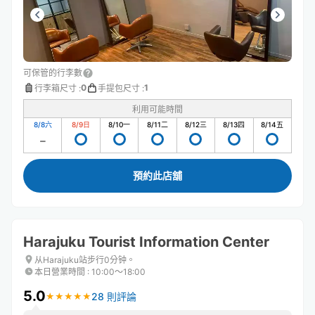
可保管的行李數
0
1
行李箱尺寸
:
手提包尺寸
:
利用可能時間
8/8
六
8/9
日
8/10
一
8/11
二
8/12
三
8/13
四
8/14
五
預約此店舖
Harajuku Tourist Information Center
从Harajuku站步行0分钟。
本日營業時間
:
10:00〜18:00
5.0
28 則評論
★
★
★
★
★
★
★
★
★
★