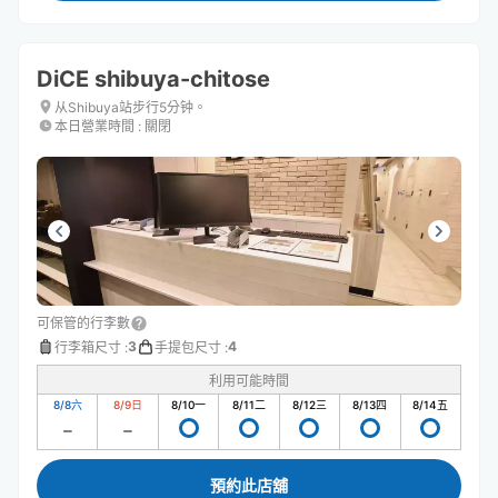
DiCE shibuya-chitose
从Shibuya站步行5分钟。
本日營業時間
:
關閉
可保管的行李數
3
4
行李箱尺寸
:
手提包尺寸
:
利用可能時間
8/8
六
8/9
日
8/10
一
8/11
二
8/12
三
8/13
四
8/14
五
預約此店舖