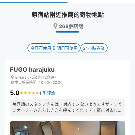
select
select
a
a
原宿站附近推薦的寄物地點
date.
date.
Press
Press
268個店舖
the
the
question
question
mark
mark
key
key
今日可使用
明日可使用
24小時營業
to
to
get
get
the
the
FUGO harajuku
keyboard
keyboard
shortcuts
shortcuts
从Harajuku站步行2分钟。
本日營業時間
:
10:00〜22:00
for
for
changing
changing
5.0
1 則評論
★
★
★
★
★
★
★
★
★
★
dates.
dates.
美容師のスタッフさんは、対応できないようですが、すぐ
にオーナーさんらしき方を呼んでくれて、丁寧に対応して
くれます。エレベーターが1Fの店内で分かりにくいです
が、それも荷物受け取りの際に教えてくれました。駅近で
最高だと思います。