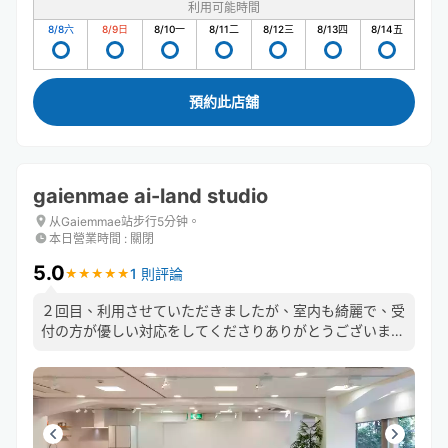
利用可能時間
8/8
六
8/9
日
8/10
一
8/11
二
8/12
三
8/13
四
8/14
五
預約此店舖
gaienmae ai-land studio
从Gaiemmae站步行5分钟。
本日營業時間
:
關閉
5.0
1 則評論
★
★
★
★
★
★
★
★
★
★
２回目、利用させていただきましたが、室内も綺麗で、受
付の方が優しい対応をしてくださりありがとうございまし
た。また、よろしくお願いいたします。