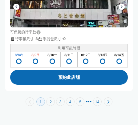
可保管的行李數
3
0
行李箱尺寸
:
手提包尺寸
:
利用可能時間
8/8
六
8/9
日
8/10
一
8/11
二
8/12
三
8/13
四
8/14
五
預約此店舖
1
2
3
4
5
14
原宿站附近推薦的寄物櫃