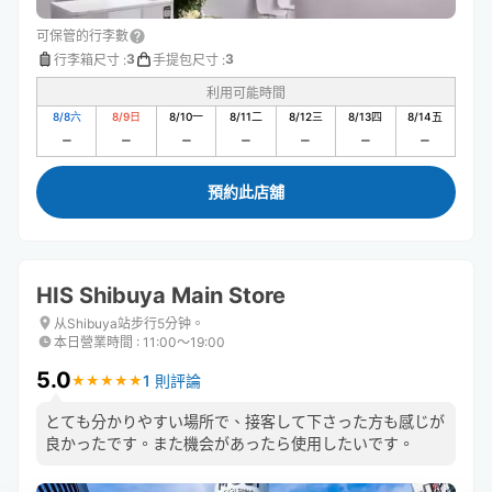
可保管的行李數
3
3
行李箱尺寸
:
手提包尺寸
:
利用可能時間
8/8
六
8/9
日
8/10
一
8/11
二
8/12
三
8/13
四
8/14
五
預約此店舖
HIS Shibuya Main Store
从Shibuya站步行5分钟。
本日營業時間
:
11:00〜19:00
5.0
1 則評論
★
★
★
★
★
★
★
★
★
★
とても分かりやすい場所で、接客して下さった方も感じが
良かったです。また機会があったら使用したいです。