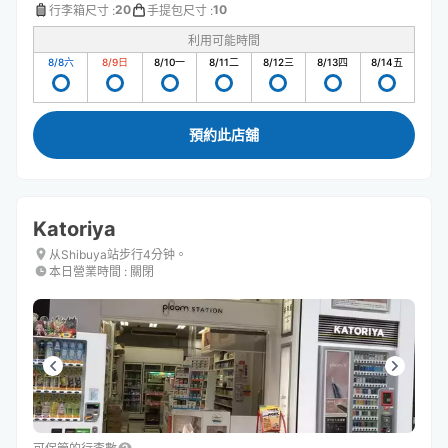
20
10
行李箱尺寸
:
手提包尺寸
:
利用可能時間
8/8
六
8/9
日
8/10
一
8/11
二
8/12
三
8/13
四
8/14
五
預約此店舖
Katoriya
从Shibuya站步行4分钟。
本日營業時間
:
關閉