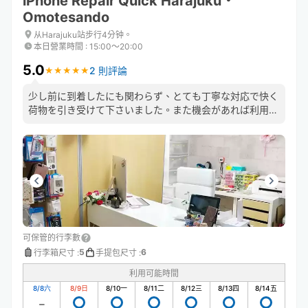
iPhone Repair Quick Harajuku・
Omotesando
从Harajuku站步行4分钟。
本日營業時間
:
15:00〜20:00
5.0
2 則評論
★
★
★
★
★
★
★
★
★
★
少し前に到着したにも関わらず、とても丁寧な対応で快く
荷物を引き受けて下さいました。また機会があれば利用さ
せて頂きたいです。
可保管的行李數
5
6
行李箱尺寸
:
手提包尺寸
:
利用可能時間
8/8
六
8/9
日
8/10
一
8/11
二
8/12
三
8/13
四
8/14
五