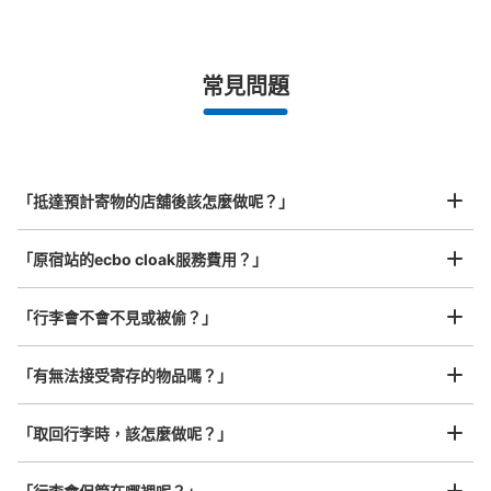
手提包尺寸
¥500
/
日
最長邊未滿45cm的行李（小型背包、手提包、手提行李
常見問題
等）
事先用手機預約

全國有1,000家以上合作店鋪
指定的日期和時間
駅改札内コインロッカー
北起北海道，南至沖繩，以都市為中心，全國皆可使用此服務。
从JR原宿駅站步行0分钟。
行李箱尺寸
本日營業時間
:
04:40
〜
00:35
¥800
「抵達預計寄物的店舖後該怎麼做呢？」
/
日
改札内 トイレ付近
最長邊45cm以上的行李（行李箱、樂器、嬰兒車等）
「原宿站的ecbo cloak服務費用？」
「行李會不會不見或被偷？」
許多地點佳/條件優的店鋪
工作人員拍完行李照片後

「有無法接受寄存的物品嗎？」
我們與許多地點方便的車站內店舖以及24小時營業的店鋪合作。
即完成寄存手續
「取回行李時，該怎麼做呢？」
可保管的行李數