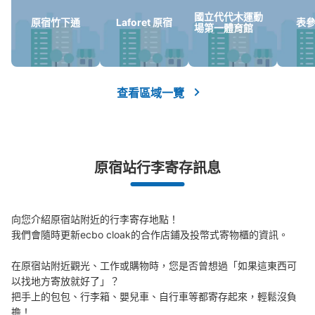
國立代代木運動
原宿竹下通
Laforet 原宿
表參道
可保管的行李數
場第一體育館
中等的
:
24
/
¥500
小的
:
1
/
¥400
付款方式
現金, ICカード, QR決済
查看此投幣式儲物櫃的位置
查看區域一覽
原宿駅 改札内コインロッカー
原宿站行李寄存訊息
从JR原宿駅站步行0分钟。
本日營業時間
:
04:40
〜
00:35
改札内 奥の方
向您介紹原宿站附近的行李寄存地點！

我們會隨時更新ecbo cloak的合作店鋪及投幣式寄物櫃的資訊。

在原宿站附近觀光、工作或購物時，您是否曾想過「如果這東西可
以找地方寄放就好了」？

把手上的包包、行李箱、嬰兒車、自行車等都寄存起來，輕鬆沒負
擔！
