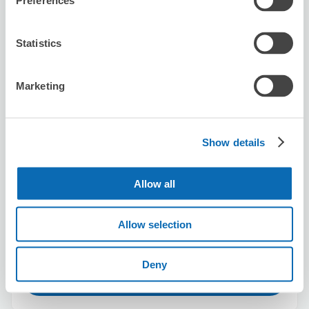
Preferences
本日營業時間
:
關閉
5.0
3 則評論
★
★
★
★
★
★
★
★
★
★
Statistics
ご親切に対応してくださりありがとうございました。
Marketing
Show details
可保管的行李數
Allow all
30
30
行李箱尺寸
:
手提包尺寸
:
利用可能時間
Allow selection
8/8
六
8/9
日
8/10
一
8/11
二
8/12
三
8/13
四
8/14
五
Deny
預約此店舖