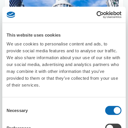
This website uses cookies
可保管的行李數
We use cookies to personalise content and ads, to
30
20
行李箱尺寸
:
手提包尺寸
:
provide social media features and to analyse our traffic.
利用可能時間
We also share information about your use of our site with
8/8
六
8/9
日
8/10
一
8/11
二
8/12
三
8/13
四
8/14
五
our social media, advertising and analytics partners who
may combine it with other information that you’ve
provided to them or that they’ve collected from your use
預約此店舖
of their services.
Consent
Century 21ST Shibuya Real Estate
Necessary
Selection
Service center
从Shibuya站步行4分钟。