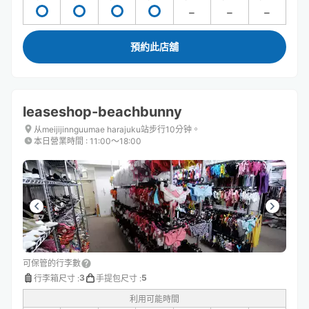
預約此店舖
leaseshop-beachbunny
从meijijinnguumae harajuku站步行10分钟。
本日營業時間
:
11:00〜18:00
可保管的行李數
3
5
行李箱尺寸
:
手提包尺寸
:
利用可能時間