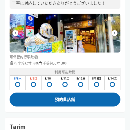
丁寧に対応していただきありがとうございました！
可保管的行李數
80
80
行李箱尺寸
:
手提包尺寸
:
利用可能時間
8/8
六
8/9
日
8/10
一
8/11
二
8/12
三
8/13
四
8/14
五
預約此店舖
Tarim