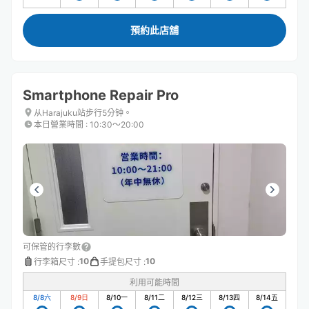
預約此店舖
Smartphone Repair Pro
从Harajuku站步行5分钟。
本日營業時間
:
10:30〜20:00
可保管的行李數
10
10
行李箱尺寸
:
手提包尺寸
:
利用可能時間
8/8
六
8/9
日
8/10
一
8/11
二
8/12
三
8/13
四
8/14
五