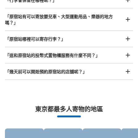
「行李會保管在哪裡呢？」
大的
:
8
/
¥700
中等的
:
8
/
¥500
小的
:
9
/
¥400
付款方式
現金, ICカード, QR決済
「原宿站有可以寄放嬰兒車、大型運動用品、樂器的地方
嗎？」
查看此投幣式儲物櫃的位置
任何尺寸的行李都OK
「原宿站哪裡可以寄存行李？」
放下行李，愉快度過一整天！
樂器、嬰兒車、腳踏車等，只要是1個人能搬運的行李尺寸就OK
原宿駅 改札内コインロッカー
「這和原宿站的投幣式置物櫃服務有什麼不同？」
从JR原宿駅站步行0分钟。
本日營業時間
:
04:40
〜
00:35
「幾天前可以開始預約原宿站的店舖呢？」
改札内 トイレ付近
突發狀況下的安心理賠
東京都最多人寄物的地區
發生行李破損、被偷等狀況時安心有保障