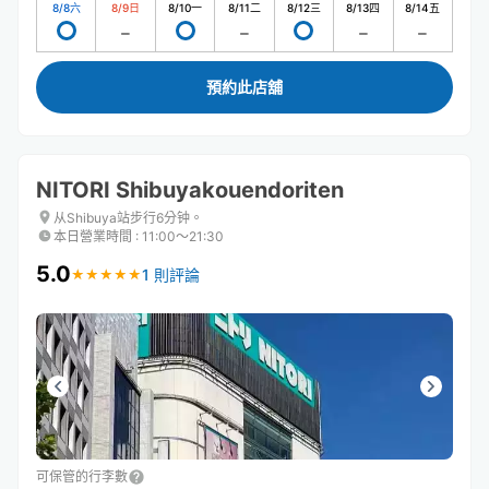
8/8
六
8/9
日
8/10
一
8/11
二
8/12
三
8/13
四
8/14
五
預約此店舖
NITORI Shibuyakouendoriten
从Shibuya站步行6分钟。
本日營業時間
:
11:00〜21:30
5.0
1 則評論
★
★
★
★
★
★
★
★
★
★
可保管的行李數