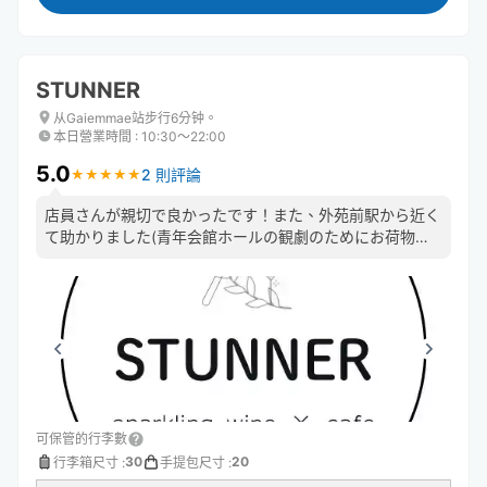
STUNNER
从Gaiemmae站步行6分钟。
本日營業時間
:
10:30〜22:00
5.0
2 則評論
★
★
★
★
★
★
★
★
★
★
店員さんが親切で良かったです！また、外苑前駅から近く
て助かりました(青年会館ホールの観劇のためにお荷物を
お願いしました) ケーキも食べて帰りました。紅茶とセッ
トでホッと出来て良かったです💮
可保管的行李數
30
20
行李箱尺寸
:
手提包尺寸
: