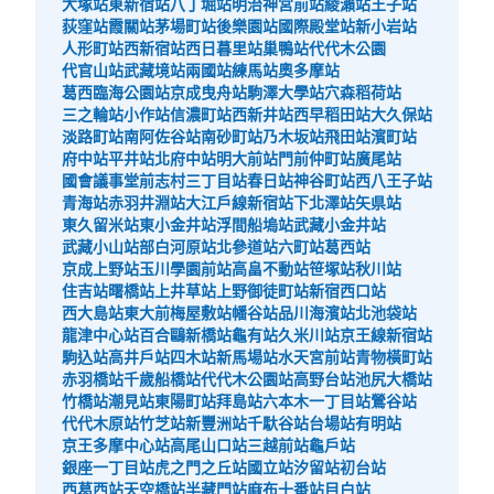
大塚站
東新宿站
八丁堀站
明治神宮前站
綾瀨站
王子站
荻窪站
霞關站
茅場町站
後樂園站
國際殿堂站
新小岩站
人形町站
西新宿站
西日暮里站
巢鴨站
代代木公園
代官山站
武藏境站
兩國站
練馬站
奧多摩站
葛西臨海公園站
京成曳舟站
駒澤大學站
穴森稻荷站
三之輪站
小作站
信濃町站
西新井站
西早稻田站
大久保站
淡路町站
南阿佐谷站
南砂町站
乃木坂站
飛田站
濱町站
府中站
平井站
北府中站
明大前站
門前仲町站
廣尾站
國會議事堂前
志村三丁目站
春日站
神谷町站
西八王子站
青海站
赤羽井淵站
大江戶線新宿站
下北澤站
矢県站
東久留米站
東小金井站
浮間船塢站
武藏小金井站
武藏小山站
部白河原站
北參道站
六町站
葛西站
可保管的行李數
京成上野站
玉川學園前站
高畠不動站
笹塚站
秋川站
中等的
:
10
/
¥500
小的
:
3
/
¥400
住吉站
曙橋站
上井草站
上野御徒町站
新宿西口站
付款方式
西大島站
東大前
梅屋敷站
幡谷站
品川海濱站
北池袋站
現金, ICカード, QR決済
龍津中心站
百合鷗新橋站
龜有站
久米川站
京王線新宿站
駒込站
高井戶站
四木站
新馬場站
水天宮前站
青物橫町站
查看此投幣式儲物櫃的位置
赤羽橋站
千歲船橋站
代代木公園站
高野台站
池尻大橋站
竹橋站
潮見站
東陽町站
拜島站
六本木一丁目站
鶯谷站
代代木原站
竹芝站
新豐洲站
千馱谷站
台場站
有明站
京王多摩中心站
高尾山口站
三越前站
龜戶站
Le Ponte3階コインロッカー
銀座一丁目站
虎之門之丘站
國立站
汐留站
初台站
西葛西站
天空橋站
半藏門站
麻布十番站
目白站