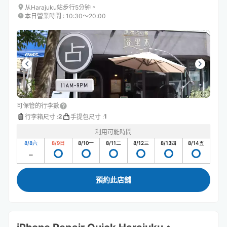
从Harajuku站步行5分钟。
本日營業時間
:
10:30〜20:00
可保管的行李數
2
1
行李箱尺寸
:
手提包尺寸
:
利用可能時間
8/8
六
8/9
日
8/10
一
8/11
二
8/12
三
8/13
四
8/14
五
預約此店舖