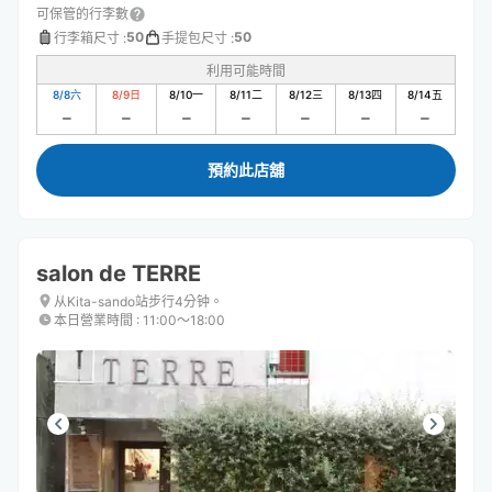
可保管的行李數
50
50
行李箱尺寸
:
手提包尺寸
:
利用可能時間
8/8
六
8/9
日
8/10
一
8/11
二
8/12
三
8/13
四
8/14
五
預約此店舖
salon de TERRE
从Kita-sando站步行4分钟。
本日營業時間
:
11:00〜18:00