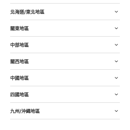
北海道/東北地區
北海道
青森縣
岩手縣
宮城縣
秋田縣
山形縣
福島縣
關東地區
茨城縣
栃木縣
群馬縣
埼玉縣
千葉縣
東京都
神奈川縣
可保管的行李數
大的
:
3
/
¥700
中等的
:
3
/
¥500
小的
:
9
/
¥400
中部地區
付款方式
新潟縣
富山縣
石川縣
福井縣
山梨縣
長野縣
岐阜縣
静岡縣
愛知縣
現金, ICカード, QR決済
關西地區
查看此投幣式儲物櫃的位置
三重縣
滋賀縣
京都府
大阪府
兵庫縣
奈良縣
和歌山縣
中國地區
鳥取縣
島根縣
岡山縣
廣島縣
山口縣
原宿駅 改札外コインロッカー
四國地區
德島縣
香川縣
愛媛縣
高知縣
从JR原宿駅站步行1分钟。
本日營業時間
:
04:40
〜
00:35
九州/沖繩地區
表参道口からでて階段居りてすぐ
福岡縣
佐賀縣
長崎縣
熊本縣
大分縣
宮崎縣
鹿児島縣
沖縄縣