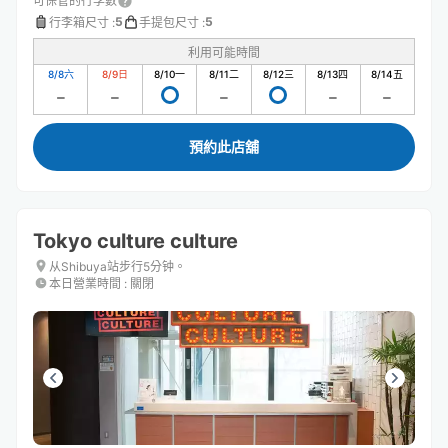
可保管的行李數
5
5
行李箱尺寸
:
手提包尺寸
:
利用可能時間
8/8
六
8/9
日
8/10
一
8/11
二
8/12
三
8/13
四
8/14
五
預約此店舖
Tokyo culture culture
从Shibuya站步行5分钟。
本日營業時間
:
關閉