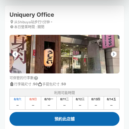
Uniquery Office
从Shibuya站步行1分钟。
本日營業時間
:
關閉
可保管的行李數
50
50
行李箱尺寸
:
手提包尺寸
:
利用可能時間
8/8
六
8/9
日
8/10
一
8/11
二
8/12
三
8/13
四
8/14
五
預約此店舖