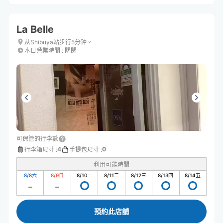
La Belle
从Shibuya站步行5分钟。
本日營業時間
:
關閉
可保管的行李數
4
0
行李箱尺寸
:
手提包尺寸
:
利用可能時間
8/8
六
8/9
日
8/10
一
8/11
二
8/12
三
8/13
四
8/14
五
預約此店舖