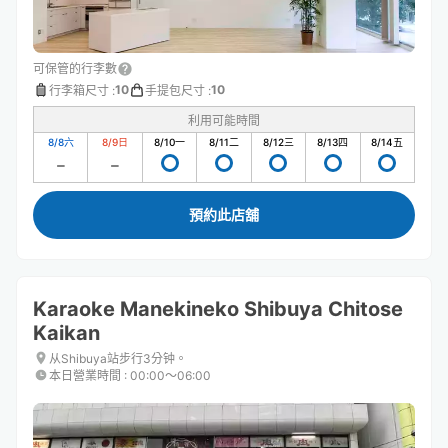
可保管的行李數
10
10
行李箱尺寸
:
手提包尺寸
:
利用可能時間
8/8
六
8/9
日
8/10
一
8/11
二
8/12
三
8/13
四
8/14
五
預約此店舖
Karaoke Manekineko Shibuya Chitose
Kaikan
从Shibuya站步行3分钟。
本日營業時間
:
00:00〜06:00