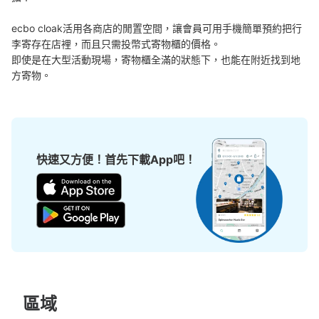
ecbo cloak活用各商店的閒置空間，讓會員可用手機簡單預約把行
李寄存在店裡，而且只需投幣式寄物櫃的價格。

可保管的行李數
即使是在大型活動現場，寄物櫃全滿的狀態下，也能在附近找到地
中等的
:
8
/
¥500
小的
:
3
/
¥400
方寄物。
付款方式
現金, ICカード, QR決済
查看此投幣式儲物櫃的位置
快速又方便！首先下載App吧！
原宿駅 改札外コインロッカー
从JR原宿駅站步行1分钟。
本日營業時間
:
04:40
〜
00:35
JR原宿駅 改札を出てすぐ
區域