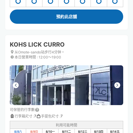
預約此店舖
KOHS LICK CURRO
从Omote-sando站步行4分钟。
本日營業時間
:
12:00〜19:00
可保管的行李數
7
7
行李箱尺寸
:
手提包尺寸
:
利用可能時間
8/8
六
8/9
日
8/10
一
8/11
二
8/12
三
8/13
四
8/14
五