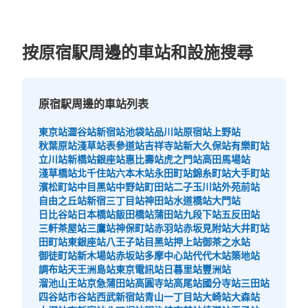
按原宿駅周邊的車站和設施搜尋
原宿駅周邊的車站列表
可保管的行李數
東京站
澀谷站
新宿站
池袋站
品川站
原宿站
上野站
大的
:
3
/
¥700
中等的
:
3
/
¥500
小的
:
9
/
¥400
秋葉原站
淺草站
表參道站
吉祥寺站
新大久保站
有樂町站
付款方式
立川站
新橋站
銀座站
惠比壽站
虎之門站
高田馬場站
現金, ICカード, QR決済
淺草橋站
北千住站
六本木站
永田町站
錦糸町站
大手町站
濱松町站
中目黑站
中野站
町田站
二子玉川站
外苑前站
查看此投幣式儲物櫃的位置
自由之丘站
新宿三丁目站
神田站
水道橋站
大門站
日比谷站
日本橋站
飯田橋站
蒲田站
九段下站
五反田站
三軒茶屋站
三鷹站
神保町站
赤羽站
赤坂見附站
大井町站
田町站
東銀座站
八王子站
目黑站
押上站
御茶之水站
原宿駅 改札内コインロッカー
御徒町站
新木場站
赤坂站
多摩中心站
代代木站
築地站
調布站
天王洲島站
東京電訊站
日暮里站
豐洲站
从JR原宿駅站步行0分钟。
溜池山王站
京急蒲田站
高圓寺站
高尾站
國分寺站
三田站
本日營業時間
:
04:40
〜
00:35
四谷站
市谷站
西武新宿站
青山一丁目站
大崎站
大森站
改札内 トイレ近く