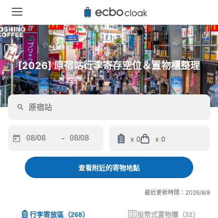
[2026] 原宿站行李寄存空位＆置物櫃整理
-
x 0
x 0
Navigate
Navigate
forward
backward
to
to
查看附近的寄物地點
interact
interact
with
with
最近更新時間：2026/8/8
the
the
calendar
calendar
行李寄放區
（
268
）
投幣式置物櫃
（
32
）
and
and