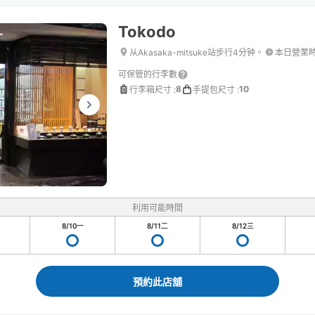
Tokodo
从Akasaka-mitsuke站步行4分钟。
本日營業
可保管的行李數
8
10
行李箱尺寸
:
手提包尺寸
:
利用可能時間
8/10
一
8/11
二
8/12
三
預約此店舖