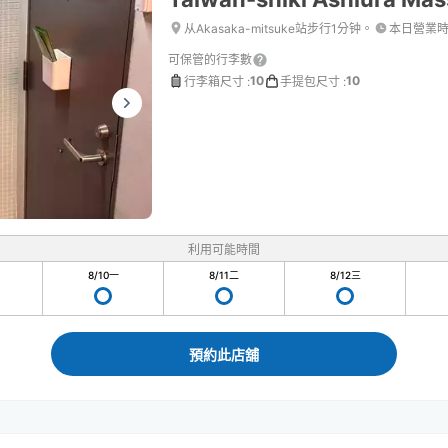
从Akasaka-mitsuke站步行1分钟。
本日營業
可保管的行李數
10
10
行李箱尺寸
:
手提包尺寸
:
利用可能時間
8/10
一
8/11
二
8/12
三
預約此店舖