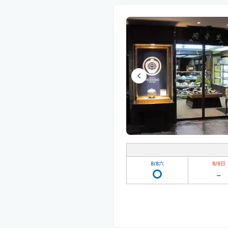
8/8
六
8/9
日