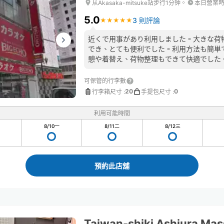
从Akasaka-mitsuke站步行1分钟。
本日營業
5.0
3 則評論
★
★
★
★
★
★
★
★
★
★
近くで用事があり利用しました。大きな荷
でき、とても便利でした。利用方法も簡単
憩や着替え、荷物整理もできて快適でした
可保管的行李數
20
0
行李箱尺寸
:
手提包尺寸
:
利用可能時間
8/10
一
8/11
二
8/12
三
預約此店舖
Taiwan-shiki Ashiura Ma