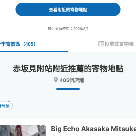
forward
backward
to
to
查看附近的寄物地點
interact
interact
with
with
the
the
最近更新時間：2026/8/7
calendar
calendar
and
and
select
select
行李寄放區
（
405
）
投幣式置物櫃
a
a
date.
date.
Press
Press
赤坂見附站附近推薦的寄物地點
the
the
question
question
405個店舖
mark
mark
key
key
to
to
get
get
the
the
時營業
keyboard
keyboard
shortcuts
shortcuts
for
for
Big Echo Akasaka Mitsuke
changing
changing
dates.
dates.