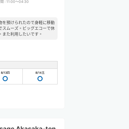
時間
:
11:00〜04:30
物を預けられたので身軽に移動
でスムーズ。ビッグエコーで休
。また利用したいです。
8/13
四
8/14
五
ssage Akasaka-ten