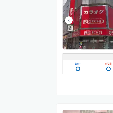
8/8
六
8/9
日