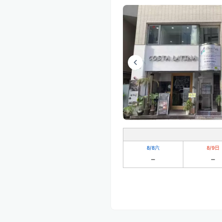
8/8
六
8/9
日