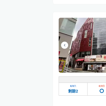
8/8
六
8/9
日
剩餘2