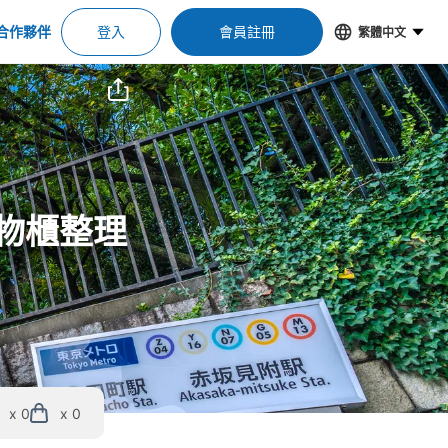
合作夥伴
登入
會員註冊
繁體中文
置物櫃整理
x 0
x 0