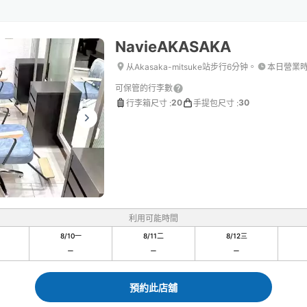
NavieAKASAKA
从Akasaka-mitsuke站步行6分钟。
本日營業
可保管的行李數
20
30
行李箱尺寸
:
手提包尺寸
:
利用可能時間
8/10
一
8/11
二
8/12
三
預約此店舖