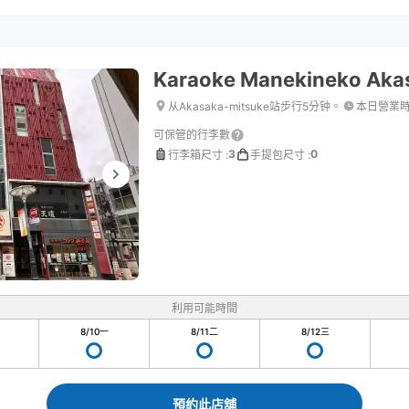
Karaoke Manekineko Aka
从Akasaka-mitsuke站步行5分钟。
本日營業
可保管的行李數
3
0
行李箱尺寸
:
手提包尺寸
:
利用可能時間
8/10
一
8/11
二
8/12
三
預約此店舖