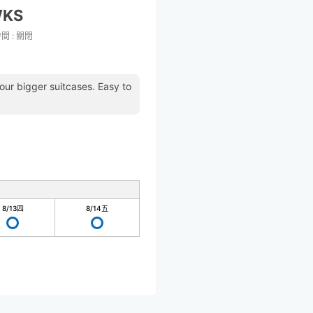
WKS
時間
:
關閉
 our bigger suitcases. Easy to
8/13
四
8/14
五