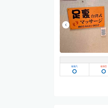
8/8
六
8/9
日