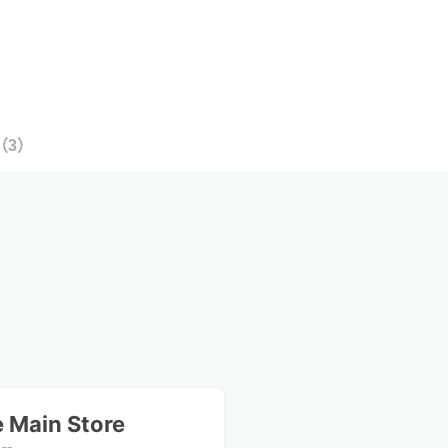
（
3
）
 Main Store