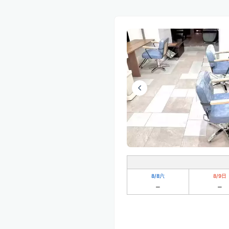
8/8
六
8/9
日