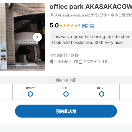
office park AKASAKACO
从Akasaka-mitsuke站步行2分钟。
本日營業
5.0
2 則評論
★
★
★
★
★
★
★
★
★
★
This was a great help being able to store
hook and hassle free. Staff very nice.
可保管的行李數
70
50
行李箱尺寸
:
手提包尺寸
:
利用可能時間
8/10
一
8/11
二
8/12
三
預約此店舖