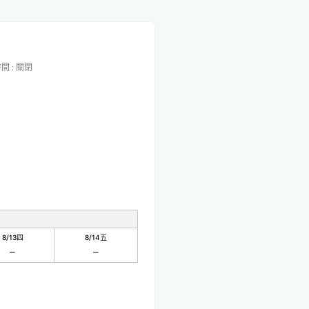
時間
:
關閉
8/13
四
8/14
五