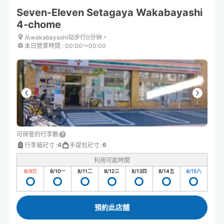
Seven-Eleven Setagaya Wakabayashi
4-chome
从wakabayashi站步行0分钟。
本日營業時間
:
00:00〜00:00
可保管的行李數
4
6
行李箱尺寸
:
手提包尺寸
:
利用可能時間
8/9
日
8/10
一
8/11
二
8/12
三
8/13
四
8/14
五
8/15
六
預約此店舖