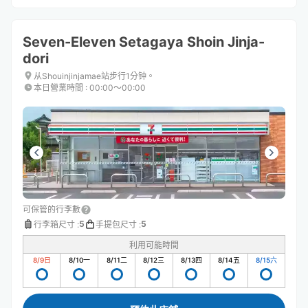
Seven-Eleven Setagaya Shoin Jinja-
dori
从Shouinjinjamae站步行1分钟。
本日營業時間
:
00:00〜00:00
可保管的行李數
5
5
行李箱尺寸
:
手提包尺寸
:
利用可能時間
8/9
日
8/10
一
8/11
二
8/12
三
8/13
四
8/14
五
8/15
六