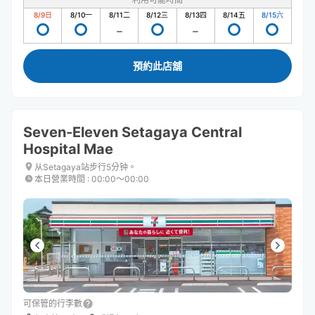
8/9
日
8/10
一
8/11
二
8/12
三
8/13
四
8/14
五
8/15
六
預約此店舖
Seven-Eleven Setagaya Central
Hospital Mae
从Setagaya站步行5分钟。
本日營業時間
:
00:00〜00:00
可保管的行李數