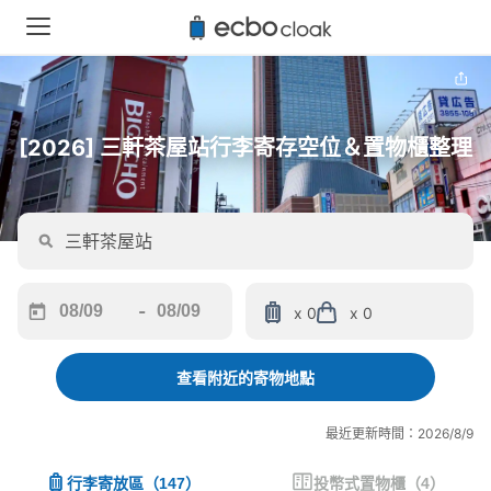
[2026] 三軒茶屋站行李寄存空位＆置物櫃整理
-
x 0
x 0
Navigate
Navigate
forward
backward
to
to
查看附近的寄物地點
interact
interact
with
with
最近更新時間：2026/8/9
the
the
calendar
calendar
行李寄放區
（
147
）
投幣式置物櫃
（
4
）
and
and