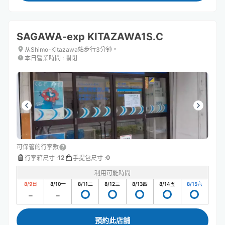
SAGAWA-exp KITAZAWA1S.C
从Shimo-Kitazawa站步行3分钟。
本日營業時間
:
關閉
可保管的行李數
12
0
行李箱尺寸
:
手提包尺寸
:
利用可能時間
8/9
日
8/10
一
8/11
二
8/12
三
8/13
四
8/14
五
8/15
六
預約此店舖