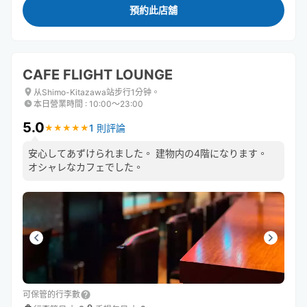
預約此店舖
CAFE FLIGHT LOUNGE
从Shimo-Kitazawa站步行1分钟。
本日營業時間
:
10:00〜23:00
5.0
1 則評論
★
★
★
★
★
★
★
★
★
★
安心してあずけられました。 建物内の4階になります。
オシャレなカフェでした。
可保管的行李數