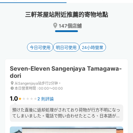
select
select
a
a
三軒茶屋站附近推薦的寄物地點
date.
date.
Press
Press
147個店舖
the
the
question
question
mark
mark
key
key
今日可使用
明日可使用
24小時營業
to
to
get
get
the
the
Seven-Eleven Sangenjaya Tamagawa-
keyboard
keyboard
dori
shortcuts
shortcuts
for
for
从Sangenjaya站步行2分钟。
changing
changing
本日營業時間
:
00:00〜00:00
dates.
dates.
1.0
2 則評論
★
★
★
★
★
★
★
★
★
★
預けた直後に返却処理がされており荷物が行方不明になっ
てしまいました。電話で問い合わせたところ、日本語が達
者ではない方が対応し、カード払いで5日間預けているに
も関わらず「明日取りに来る時に現金で2,500円持ってき