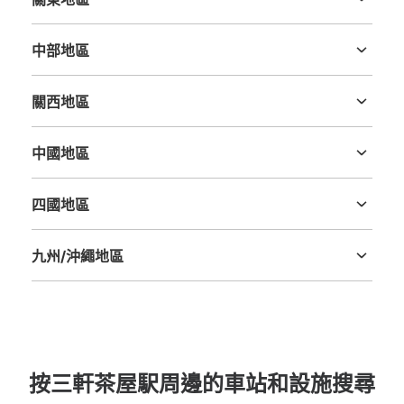
茨城縣
栃木縣
群馬縣
埼玉縣
千葉縣
東京都
神奈川縣
中部地區
新潟縣
富山縣
石川縣
福井縣
山梨縣
長野縣
岐阜縣
静岡縣
愛知縣
關西地區
三重縣
滋賀縣
京都府
大阪府
兵庫縣
奈良縣
和歌山縣
可保管的行李數
中國地區
大的
:
2
/
¥700
中等的
:
5
/
¥500
小的
:
13
/
¥500
鳥取縣
島根縣
岡山縣
廣島縣
山口縣
付款方式
現金, ICカード
四國地區
德島縣
香川縣
愛媛縣
高知縣
查看此投幣式儲物櫃的位置
九州/沖繩地區
福岡縣
佐賀縣
長崎縣
熊本縣
大分縣
宮崎縣
鹿児島縣
沖縄縣
按三軒茶屋駅周邊的車站和設施搜尋