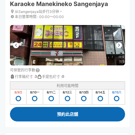
Karaoke Manekineko Sangenjaya
从Sangenjaya站步行3分钟。
本日營業時間
:
00:00〜00:00
可保管的行李數
3
0
行李箱尺寸
:
手提包尺寸
:
利用可能時間
8/9
日
8/10
一
8/11
二
8/12
三
8/13
四
8/14
五
8/15
六
預約此店舖