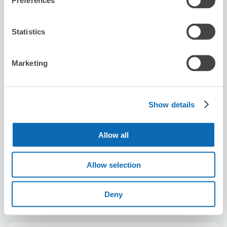
Preferences
Friendly service with a smile. Great location and
excellent communication. Thank you!
Statistics
Marketing
Show details
可保管的行李數
5
5
行李箱尺寸
:
手提包尺寸
:
Allow all
利用可能時間
8/9
日
8/10
一
8/11
二
8/12
三
8/13
四
8/14
五
8/15
六
Allow selection
預約此店舖
Deny