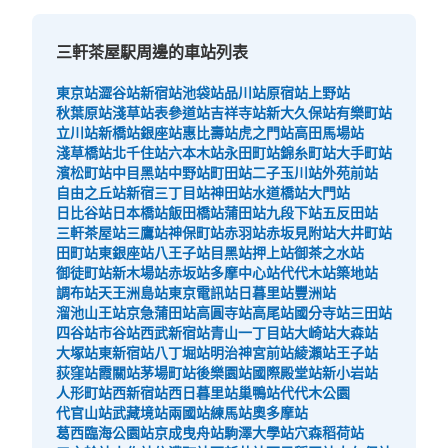
三軒茶屋駅周邊的車站列表
東京站
澀谷站
新宿站
池袋站
品川站
原宿站
上野站
秋葉原站
淺草站
表參道站
吉祥寺站
新大久保站
有樂町站
立川站
新橋站
銀座站
惠比壽站
虎之門站
高田馬場站
淺草橋站
北千住站
六本木站
永田町站
錦糸町站
大手町站
濱松町站
中目黑站
中野站
町田站
二子玉川站
外苑前站
自由之丘站
新宿三丁目站
神田站
水道橋站
大門站
日比谷站
日本橋站
飯田橋站
蒲田站
九段下站
五反田站
三軒茶屋站
三鷹站
神保町站
赤羽站
赤坂見附站
大井町站
田町站
東銀座站
八王子站
目黑站
押上站
御茶之水站
御徒町站
新木場站
赤坂站
多摩中心站
代代木站
築地站
調布站
天王洲島站
東京電訊站
日暮里站
豐洲站
溜池山王站
京急蒲田站
高圓寺站
高尾站
國分寺站
三田站
四谷站
市谷站
西武新宿站
青山一丁目站
大崎站
大森站
大塚站
東新宿站
八丁堀站
明治神宮前站
綾瀨站
王子站
荻窪站
霞關站
茅場町站
後樂園站
國際殿堂站
新小岩站
人形町站
西新宿站
西日暮里站
巢鴨站
代代木公園
代官山站
武藏境站
兩國站
練馬站
奧多摩站
葛西臨海公園站
京成曳舟站
駒澤大學站
穴森稻荷站