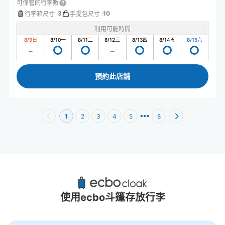
可保管的行李數
3
10
行李箱尺寸
:
手提包尺寸
:
利用可能時間
8/9
日
8/10
一
8/11
二
8/12
三
8/13
四
8/14
五
8/15
六
預約此店舖
1
2
3
4
5
8
三軒茶屋站附近推薦的寄物櫃
4個投幣式置物櫃
使用ecbo斗篷存放行李