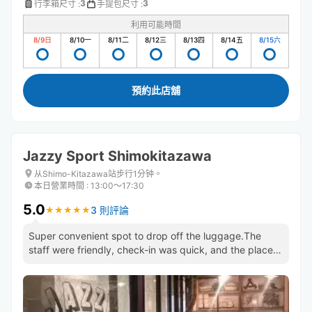
3
3
行李箱尺寸
:
手提包尺寸
:
利用可能時間
8/9
日
8/10
一
8/11
二
8/12
三
8/13
四
8/14
五
8/15
六
預約此店舖
Jazzy Sport Shimokitazawa
从Shimo-Kitazawa站步行1分钟。
本日營業時間
:
13:00〜17:30
5.0
3 則評論
★
★
★
★
★
★
★
★
★
★
Super convenient spot to drop off the luggage.The
staff were friendly, check-in was quick, and the place
felt safe.