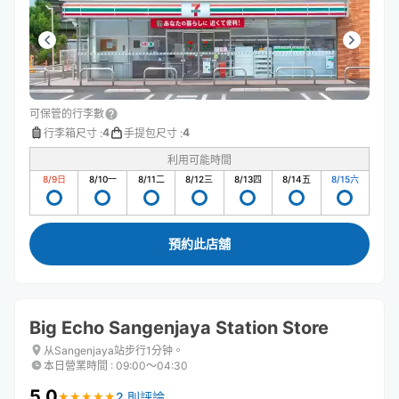
て」と言いだしました。
可保管的行李數
4
4
行李箱尺寸
:
手提包尺寸
:
利用可能時間
8/9
日
8/10
一
8/11
二
8/12
三
8/13
四
8/14
五
8/15
六
預約此店舖
Big Echo Sangenjaya Station Store
从Sangenjaya站步行1分钟。
本日營業時間
:
09:00〜04:30
5.0
2 則評論
★
★
★
★
★
★
★
★
★
★