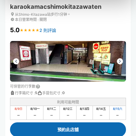
karaokamacshimokitazawaten
从Shimo-Kitazawa站步行1分钟。
本日營業時間
:
關閉
5.0
2 則評論
★
★
★
★
★
★
★
★
★
★
可保管的行李數
5
0
行李箱尺寸
:
手提包尺寸
:
利用可能時間
8/9
日
8/10
一
8/11
二
8/12
三
8/13
四
8/14
五
8/15
六
預約此店舖