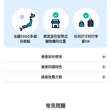
全國1000多個
將其放在投幣式
任何尺寸的行李
存款點
儲物櫃的位置
都OK
檢查如何使用
檢查四個特色
檢查收費方案
手提包尺寸
¥500
/
日
最長邊未滿45cm的行李（小型背包、手提包、手提行李
常見問題
等）
事先用手機預約
