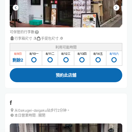
可保管的行李數
3
0
行李箱尺寸
:
手提包尺寸
:
利用可能時間
8/9
日
8/10
一
8/11
二
8/12
三
8/13
四
8/14
五
8/15
六
剩餘2
預約此店舖
f
从Gakugei-daigaku站步行2分钟。
本日營業時間
:
關閉