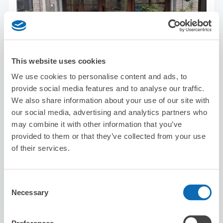
This website uses cookies
可保管的行李數
3
3
行李箱尺寸
:
手提包尺寸
:
We use cookies to personalise content and ads, to
利用可能時間
provide social media features and to analyse our traffic.
8/9
日
8/10
一
8/11
二
8/12
三
8/13
四
8/14
五
8/15
六
We also share information about your use of our site with
our social media, advertising and analytics partners who
may combine it with other information that you’ve
預約此店舖
provided to them or that they’ve collected from your use
of their services.
Shimokitazawa Mode select
Consent
从Shimo-Kitazawa站步行2分钟。
Necessary
Selection
本日營業時間
:
10:00〜20:00
5.0
1 則評論
★
★
★
★
★
★
★
★
★
★