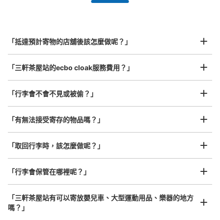
全國有1,000家以上合作店鋪
指定的日期和時間
東急三軒茶屋駅改札外コインロッカー
北起北海道，南至沖繩，以都市為中心，全國皆可使用此服務。
从東急田園都市線三軒茶屋駅站步行0分钟。
行李箱尺寸
本日營業時間
:
05:00
〜
23:59
¥800
「抵達預計寄物的店舖後該怎麼做呢？」
/
日
田園都市線の中央改札と西改札のちょうど中間あたりにあ
る自動券売機の向かいにあります。北口A・Bに向かう階
最長邊45cm以上的行李（行李箱、樂器、嬰兒車等）
「三軒茶屋站的ecbo cloak服務費用？」
段の手前です。
「行李會不會不見或被偷？」
許多地點佳/條件優的店鋪
工作人員拍完行李照片後

「有無法接受寄存的物品嗎？」
我們與許多地點方便的車站內店舖以及24小時營業的店鋪合作。
即完成寄存手續
「取回行李時，該怎麼做呢？」
「行李會保管在哪裡呢？」
可保管的行李數
大的
:
1
/
¥700
中等的
:
1
/
¥500
小的
:
17
/
¥400
「三軒茶屋站有可以寄放嬰兒車、大型運動用品、樂器的地方
付款方式
嗎？」
現金, ICカード