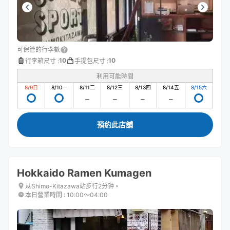
可保管的行李數
10
10
行李箱尺寸
:
手提包尺寸
:
利用可能時間
8/9
日
8/10
一
8/11
二
8/12
三
8/13
四
8/14
五
8/15
六
預約此店舖
Hokkaido Ramen Kumagen
从Shimo-Kitazawa站步行2分钟。
本日營業時間
:
10:00〜04:00