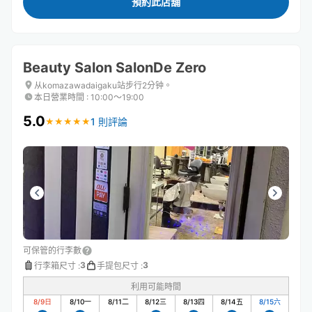
預約此店舖
Beauty Salon SalonDe Zero
从komazawadaigaku站步行2分钟。
本日營業時間
:
10:00〜19:00
5.0
1 則評論
★
★
★
★
★
★
★
★
★
★
可保管的行李數
3
3
行李箱尺寸
:
手提包尺寸
:
利用可能時間
8/9
日
8/10
一
8/11
二
8/12
三
8/13
四
8/14
五
8/15
六