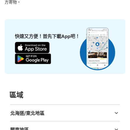
方寄物。
可保管的行李數
大的
:
1
/
¥500
中等的
:
4
/
¥300
小的
:
11
/
¥200
快速又方便！首先下載App吧！
付款方式
現金
查看此投幣式儲物櫃的位置
東急世田谷線三軒茶屋駅改札外コインロッ
カー
區域
从東急三軒茶屋駅站步行0分钟。
本日營業時間
:
05:00
〜
23:59
東急世田谷線三軒茶屋駅の出口にあります。
北海道/東北地區
北海道
青森縣
岩手縣
宮城縣
秋田縣
山形縣
福島縣
關東地區