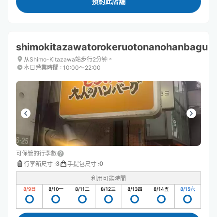
預約此店舖
shimokitazawatorokeruotonanohanbagu
从Shimo-Kitazawa站步行2分钟。
本日營業時間
:
10:00〜22:00
可保管的行李數
3
0
行李箱尺寸
:
手提包尺寸
:
利用可能時間
8/9
日
8/10
一
8/11
二
8/12
三
8/13
四
8/14
五
8/15
六