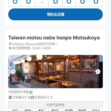
預約此店舖
Taiwan motsu nabe honpo Motsukoya
从Shimo-Kitazawa站步行5分钟。
本日營業時間
:
16:00〜18:00
可保管的行李數
0
1
行李箱尺寸
:
手提包尺寸
:
利用可能時間
8/9
日
8/10
一
8/11
二
8/12
三
8/13
四
8/14
五
8/15
六