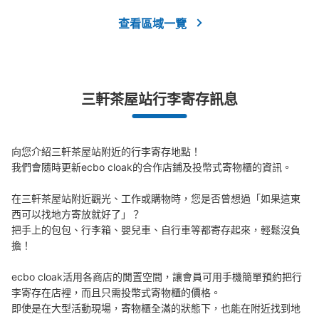
中等的
:
3
/
¥300
小的
:
10
/
¥200
查看區域一覽
付款方式
現金
查看此投幣式儲物櫃的位置
三軒茶屋站行李寄存訊息
フジコインロッカー
向您介紹三軒茶屋站附近的行李寄存地點！

从東急三軒茶屋駅站步行2分钟。
本日營業時間
:
00:00
〜
23:59
我們會隨時更新ecbo cloak的合作店鋪及投幣式寄物櫃的資訊。

西友三軒茶屋店の茶沢通り沿い入口・小田急バス三軒茶屋
在三軒茶屋站附近觀光、工作或購物時，您是否曾想過「如果這東
バス停付近にあります。コインロッカーの手前に証明写真
機があります。
西可以找地方寄放就好了」？

把手上的包包、行李箱、嬰兒車、自行車等都寄存起來，輕鬆沒負
擔！

ecbo cloak活用各商店的閒置空間，讓會員可用手機簡單預約把行
李寄存在店裡，而且只需投幣式寄物櫃的價格。

即使是在大型活動現場，寄物櫃全滿的狀態下，也能在附近找到地