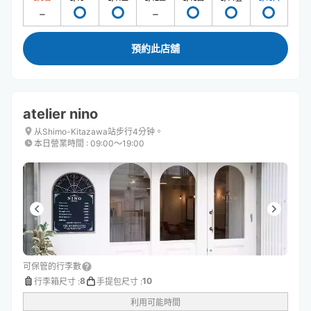
預約此店舖
atelier nino
从Shimo-Kitazawa站步行4分钟。
本日營業時間
:
09:00〜19:00
可保管的行李數
8
10
行李箱尺寸
:
手提包尺寸
:
利用可能時間