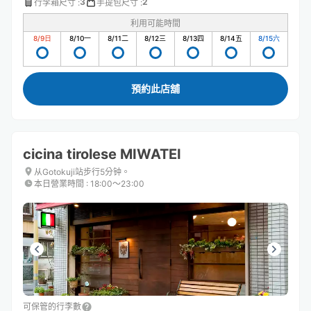
3
2
行李箱尺寸
:
手提包尺寸
:
利用可能時間
8/9
日
8/10
一
8/11
二
8/12
三
8/13
四
8/14
五
8/15
六
預約此店舖
cicina tirolese MIWATEI
从Gotokuji站步行5分钟。
本日營業時間
:
18:00〜23:00
可保管的行李數