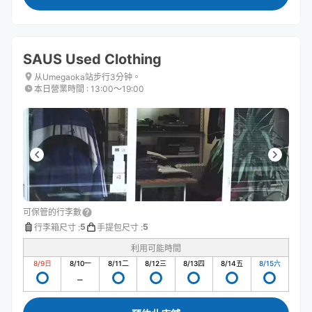
SAUS Used Clothing
从Umegaoka站步行3分钟。
本日營業時間
:
13:00〜19:00
可保管的行李數
5
5
行李箱尺寸
:
手提包尺寸
:
利用可能時間
8/9
日
8/10
一
8/11
二
8/12
三
8/13
四
8/14
五
8/15
六