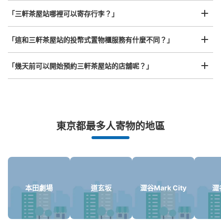
任何尺寸的行李都OK
查看此投幣式儲物櫃的位置
「三軒茶屋站哪裡可以寄存行李？」
放下行李，愉快度過一整天！
樂器、嬰兒車、腳踏車等，只要是1個人能搬運的行李尺寸就OK
「這和三軒茶屋站的投幣式置物櫃服務有什麼不同？」
東急三軒茶屋駅北口B付近コインロッカー
「幾天前可以開始預約三軒茶屋站的店舖呢？」
从東急三軒茶屋駅站步行1分钟。
本日營業時間
:
00:00
〜
23:59
三軒茶屋駅の北口Bの階段を上ったところの青葉病院と買
取専門店大吉の間にあります。
突發狀況下的安心理賠
東京都最多人寄物的地區
發生行李破損、被偷等狀況時安心有保障
本田劇場
道玄坂
澀谷Mark City
澀
可保管的行李數