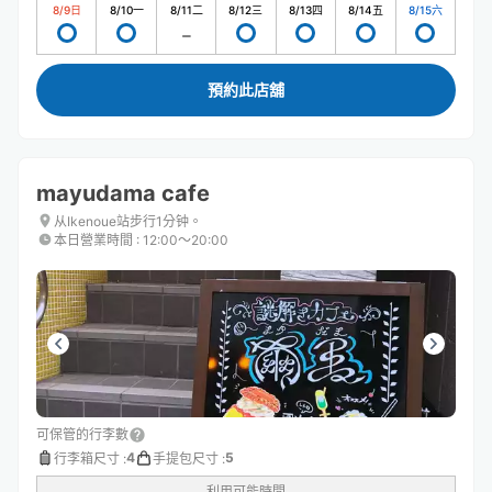
8/9
日
8/10
一
8/11
二
8/12
三
8/13
四
8/14
五
8/15
六
預約此店舖
mayudama cafe
从Ikenoue站步行1分钟。
本日營業時間
:
12:00〜20:00
可保管的行李數
4
5
行李箱尺寸
:
手提包尺寸
:
利用可能時間