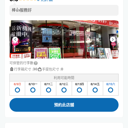
棒👍服務好
可保管的行李數
30
0
行李箱尺寸
:
手提包尺寸
:
利用可能時間
8/9
日
8/10
一
8/11
二
8/12
三
8/13
四
8/14
五
8/15
六
預約此店舖