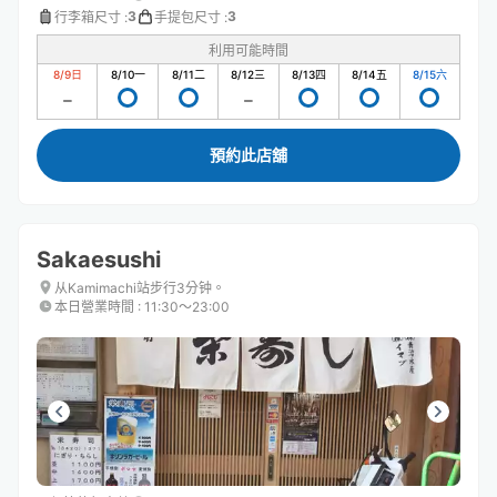
3
3
行李箱尺寸
:
手提包尺寸
:
利用可能時間
8/9
日
8/10
一
8/11
二
8/12
三
8/13
四
8/14
五
8/15
六
預約此店舖
Sakaesushi
从Kamimachi站步行3分钟。
本日營業時間
:
11:30〜23:00