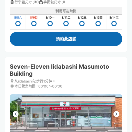
30
0
行李箱尺寸
:
手提包尺寸
:
利用可能時間
8/8
六
8/9
日
8/10
一
8/11
二
8/12
三
8/13
四
8/14
五
預約此店舖
Seven-Eleven Iidabashi Masumoto
Building
从iidabashi站步行1分钟。
本日營業時間
:
00:00〜00:00