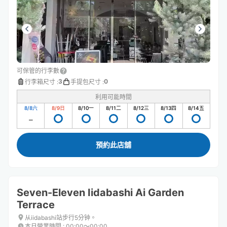
可保管的行李數
3
0
行李箱尺寸
:
手提包尺寸
:
利用可能時間
8/8
六
8/9
日
8/10
一
8/11
二
8/12
三
8/13
四
8/14
五
預約此店舖
Seven-Eleven Iidabashi Ai Garden
Terrace
从iidabashi站步行5分钟。
本日營業時間
:
00:00〜00:00