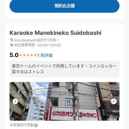
預約此店舖
Karaoke Manekineko Suidobashi
从suidoubashi站步行1分钟。
本日營業時間
:
00:00〜00:00
5.0
1 則評論
★
★
★
★
★
★
★
★
★
★
東京ドームのイベントで利用しています。コインロッカー
探すのはストレス
可保管的行李數