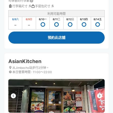
可保管的行李數
5
5
行李箱尺寸
:
手提包尺寸
:
利用可能時間
8/8
六
8/9
日
8/10
一
8/11
二
8/12
三
8/13
四
8/14
五
預約此店舖
AsianKitchen
从Jimbocho站步行2分钟。
本日營業時間
:
11:00〜22:00