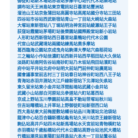
御徒町站
新木場站
赤坂站
多摩中心站
代代木站
築地站
調布站
天王洲島站
東京電訊站
日暮里站
豐洲站
溜池山王站
京急蒲田站
高圓寺站
高尾站
國分寺站
三田站
四谷站
市谷站
西武新宿站
青山一丁目站
大崎站
大森站
大塚站
東新宿站
八丁堀站
明治神宮前站
綾瀨站
王子站
荻窪站
霞關站
茅場町站
後樂園站
國際殿堂站
新小岩站
人形町站
西新宿站
西日暮里站
巢鴨站
代代木公園
代官山站
武藏境站
兩國站
練馬站
奧多摩站
葛西臨海公園站
京成曳舟站
駒澤大學站
穴森稻荷站
三之輪站
小作站
信濃町站
西新井站
西早稻田站
大久保站
淡路町站
南阿佐谷站
南砂町站
乃木坂站
飛田站
濱町站
府中站
平井站
北府中站
明大前站
門前仲町站
廣尾站
國會議事堂前
志村三丁目站
春日站
神谷町站
西八王子站
青海站
赤羽井淵站
大江戶線新宿站
下北澤站
矢県站
東久留米站
東小金井站
浮間船塢站
武藏小金井站
武藏小山站
部白河原站
北參道站
六町站
葛西站
京成上野站
玉川學園前站
高畠不動站
笹塚站
秋川站
住吉站
曙橋站
上井草站
上野御徒町站
新宿西口站
西大島站
東大前
梅屋敷站
幡谷站
品川海濱站
北池袋站
龍津中心站
百合鷗新橋站
龜有站
久米川站
京王線新宿站
駒込站
高井戶站
四木站
新馬場站
水天宮前站
青物橫町站
赤羽橋站
千歲船橋站
代代木公園站
高野台站
池尻大橋站
竹橋站
潮見站
東陽町站
拜島站
六本木一丁目站
鶯谷站