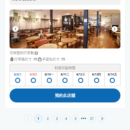
可保管的行李數
15
15
行李箱尺寸
:
手提包尺寸
:
利用可能時間
8/8
六
8/9
日
8/10
一
8/11
二
8/12
三
8/13
四
8/14
五
預約此店舖
1
2
3
4
5
21