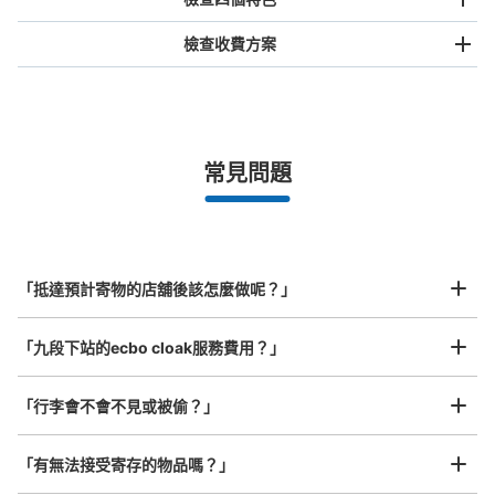
檢查收費方案
手提包尺寸
¥500
/
日
最長邊未滿45cm的行李（小型背包、手提包、手提行李
常見問題
等）
事先用手機預約

全國有1,000家以上合作店鋪
指定的日期和時間
東京メトロ九段下駅改札外コインロッカー
北起北海道，南至沖繩，以都市為中心，全國皆可使用此服務。
从東京メトロ東西線九段下駅站步行0分钟。
行李箱尺寸
本日營業時間
:
05:00
〜
23:59
¥800
「抵達預計寄物的店舖後該怎麼做呢？」
/
日
神田神保町方面改札を出て正面にあります。6番出口階
段・エスカレーターの正面で、付近には切符券売機があり
最長邊45cm以上的行李（行李箱、樂器、嬰兒車等）
「九段下站的ecbo cloak服務費用？」
ます。
「行李會不會不見或被偷？」
許多地點佳/條件優的店鋪
工作人員拍完行李照片後

「有無法接受寄存的物品嗎？」
我們與許多地點方便的車站內店舖以及24小時營業的店鋪合作。
即完成寄存手續