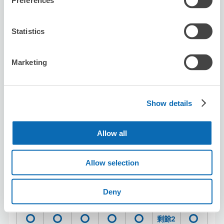
Preferences
預約此店舖
Statistics
Karaoke Manekineko Iidabashi
Higashi-guchi
Marketing
从iidabashi站步行1分钟。
本日營業時間
:
00:00〜00:00
Show details
Allow all
Allow selection
可保管的行李數
3
0
行李箱尺寸
:
手提包尺寸
:
Deny
利用可能時間
8/8
六
8/9
日
8/10
一
8/11
二
8/12
三
8/13
四
8/14
五
剩餘2