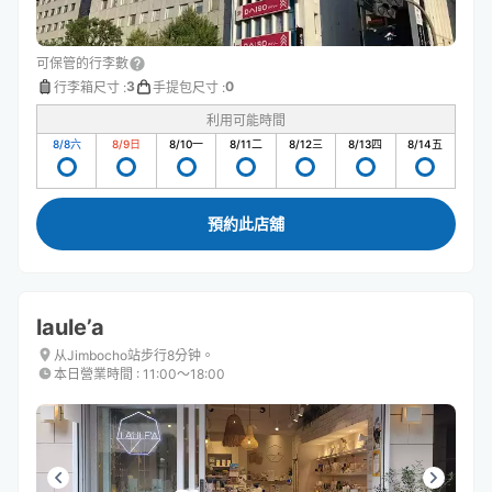
可保管的行李數
3
0
行李箱尺寸
:
手提包尺寸
:
利用可能時間
8/8
六
8/9
日
8/10
一
8/11
二
8/12
三
8/13
四
8/14
五
預約此店舖
laule’a
从Jimbocho站步行8分钟。
本日營業時間
:
11:00〜18:00