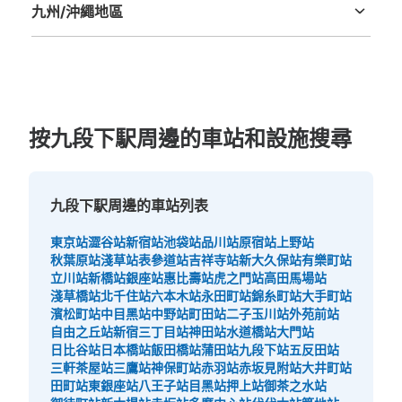
九州/沖繩地區
查看此投幣式儲物櫃的位置
福岡縣
佐賀縣
長崎縣
熊本縣
大分縣
宮崎縣
鹿児島縣
沖縄縣
按九段下駅周邊的車站和設施搜尋
九段下駅周邊的車站列表
東京站
澀谷站
新宿站
池袋站
品川站
原宿站
上野站
秋葉原站
淺草站
表參道站
吉祥寺站
新大久保站
有樂町站
立川站
新橋站
銀座站
惠比壽站
虎之門站
高田馬場站
淺草橋站
北千住站
六本木站
永田町站
錦糸町站
大手町站
濱松町站
中目黑站
中野站
町田站
二子玉川站
外苑前站
自由之丘站
新宿三丁目站
神田站
水道橋站
大門站
日比谷站
日本橋站
飯田橋站
蒲田站
九段下站
五反田站
三軒茶屋站
三鷹站
神保町站
赤羽站
赤坂見附站
大井町站
田町站
東銀座站
八王子站
目黑站
押上站
御茶之水站