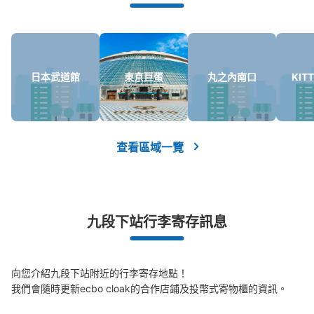
日本武道館
東京巨蛋
丸之內南口
KIT
可保管的行李數
查看區域一覽
中等的
:
3
/
¥500
小的
:
11
/
¥400
付款方式
現金, ICカード
查看此投幣式儲物櫃的位置
九段下站行李寄存訊息
東京メトロ東西線九段下駅改札外コインロ
向您介紹九段下站附近的行李寄存地點！

ッカー
我們會隨時更新ecbo cloak的合作店鋪及投幣式寄物櫃的資訊。

从東京メトロ東西線九段下駅站步行0分钟。