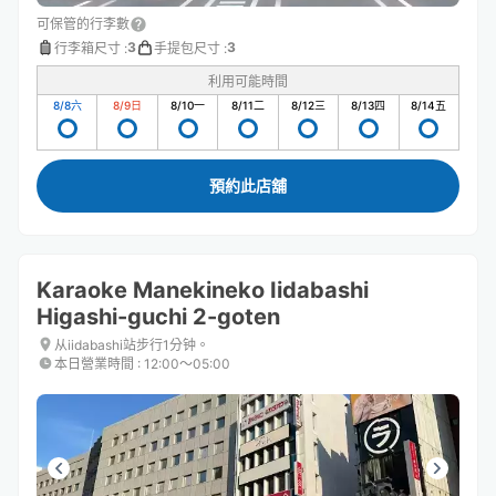
可保管的行李數
3
3
行李箱尺寸
:
手提包尺寸
:
利用可能時間
8/8
六
8/9
日
8/10
一
8/11
二
8/12
三
8/13
四
8/14
五
預約此店舖
Karaoke Manekineko Iidabashi
Higashi-guchi 2-goten
从iidabashi站步行1分钟。
本日營業時間
:
12:00〜05:00