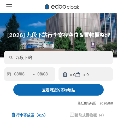
[2026] 九段下站行李寄存空位＆置物櫃整理
-
x 0
x 0
Navigate
Navigate
forward
backward
to
to
查看附近的寄物地點
interact
interact
with
with
最近更新時間：2026/8/8
the
the
calendar
calendar
行李寄放區
（
415
）
投幣式置物櫃
（
4
）
and
and