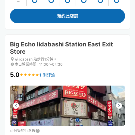
預約此店舖
Big Echo Iidabashi Station East Exit
Store
从Iidabashi站步行1分钟。
本日營業時間
:
11:00〜04:30
5.0
1 則評論
★
★
★
★
★
★
★
★
★
★
可保管的行李數