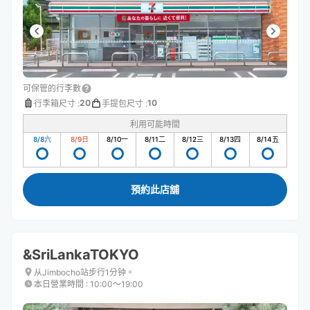
と答えてくださり安心できました。
可保管的行李數
20
10
行李箱尺寸
:
手提包尺寸
:
利用可能時間
8/8
六
8/9
日
8/10
一
8/11
二
8/12
三
8/13
四
8/14
五
預約此店舖
&SriLankaTOKYO
从Jimbocho站步行1分钟。
本日營業時間
:
10:00〜19:00