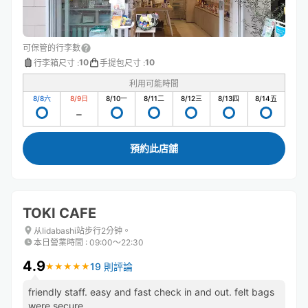
可保管的行李數
10
10
行李箱尺寸
:
手提包尺寸
:
利用可能時間
8/8
六
8/9
日
8/10
一
8/11
二
8/12
三
8/13
四
8/14
五
預約此店舖
TOKI CAFE
从Iidabashi站步行2分钟。
本日營業時間
:
09:00〜22:30
4.9
19 則評論
★
★
★
★
★
★
★
★
★
★
friendly staff. easy and fast check in and out. felt bags
were secure.