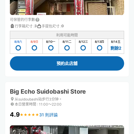
可保管的行李數
3
0
行李箱尺寸
:
手提包尺寸
:
利用可能時間
8/8
六
8/9
日
8/10
一
8/11
二
8/12
三
8/13
四
8/14
五
剩餘2
預約此店舖
Big Echo Suidobashi Store
从suidoubashi站步行3分钟。
本日營業時間
:
11:00〜22:00
4.9
31 則評論
★
★
★
★
★
★
★
★
★
★