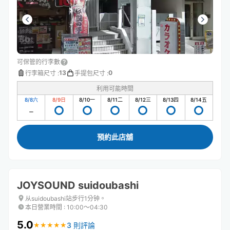
可保管的行李數
13
0
行李箱尺寸
:
手提包尺寸
:
利用可能時間
8/8
六
8/9
日
8/10
一
8/11
二
8/12
三
8/13
四
8/14
五
預約此店舖
JOYSOUND suidoubashi
从suidoubashi站步行1分钟。
本日營業時間
:
10:00〜04:30
5.0
3 則評論
★
★
★
★
★
★
★
★
★
★