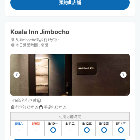
預約此店舖
Koala Inn Jimbocho
从Jimbocho站步行1分钟。
本日營業時間
:
關閉
可保管的行李數
5
5
行李箱尺寸
:
手提包尺寸
:
利用可能時間
8/8
六
8/9
日
8/10
一
8/11
二
8/12
三
8/13
四
8/14
五