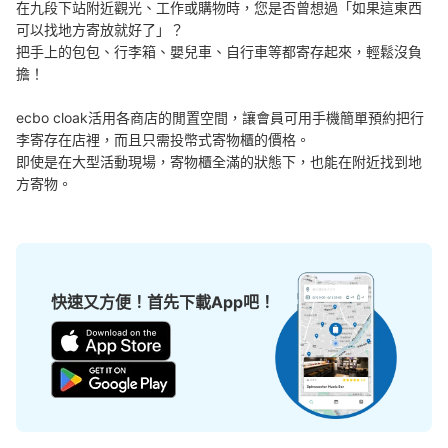
本日營業時間
:
05:00
〜
23:59
在九段下站附近觀光、工作或購物時，您是否曾想過「如果這東西
可以找地方寄放就好了」？

靖国神社・武道館方面改札を出て右手に進み、3・4番出
把手上的包包、行李箱、嬰兒車、自行車等都寄存起來，輕鬆沒負
口の階段下にあります。
擔！

ecbo cloak活用各商店的閒置空間，讓會員可用手機簡單預約把行
李寄存在店裡，而且只需投幣式寄物櫃的價格。

即使是在大型活動現場，寄物櫃全滿的狀態下，也能在附近找到地
方寄物。
可保管的行李數
快速又方便！首先下載App吧！
大的
:
2
/
¥700
中等的
:
2
/
¥500
小的
:
8
/
¥400
付款方式
現金, ICカード
查看此投幣式儲物櫃的位置