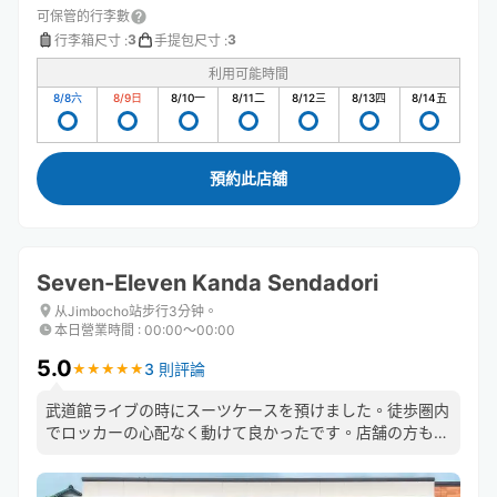
可保管的行李數
3
3
行李箱尺寸
:
手提包尺寸
:
利用可能時間
8/8
六
8/9
日
8/10
一
8/11
二
8/12
三
8/13
四
8/14
五
預約此店舖
Seven-Eleven Kanda Sendadori
从Jimbocho站步行3分钟。
本日營業時間
:
00:00〜00:00
5.0
3 則評論
★
★
★
★
★
★
★
★
★
★
武道館ライブの時にスーツケースを預けました。徒歩圏内
でロッカーの心配なく動けて良かったです。店舗の方も丁
寧に対応してくださいました。ライブ終了後で受け取り時
間が前後する可能性があることを伝えた時も快く問題ない