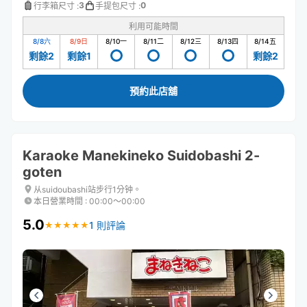
3
0
行李箱尺寸
:
手提包尺寸
:
利用可能時間
8/8
六
8/9
日
8/10
一
8/11
二
8/12
三
8/13
四
8/14
五
剩餘2
剩餘1
剩餘2
預約此店舖
Karaoke Manekineko Suidobashi 2-
goten
从suidoubashi站步行1分钟。
本日營業時間
:
00:00〜00:00
5.0
1 則評論
★
★
★
★
★
★
★
★
★
★