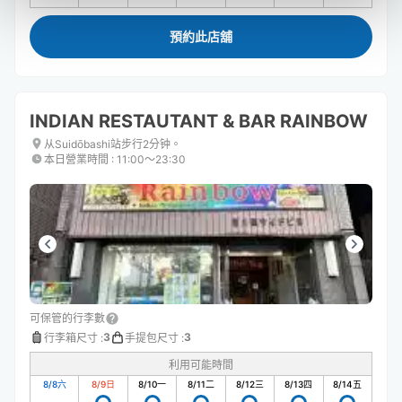
預約此店舖
INDIAN RESTAUTANT & BAR RAINBOW
从Suidōbashi站步行2分钟。
本日營業時間
:
11:00〜23:30
可保管的行李數
3
3
行李箱尺寸
:
手提包尺寸
:
利用可能時間
8/8
六
8/9
日
8/10
一
8/11
二
8/12
三
8/13
四
8/14
五