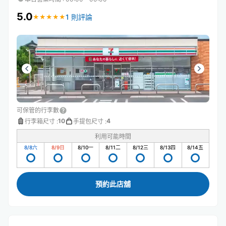
5.0
1 則評論
★
★
★
★
★
★
★
★
★
★
可保管的行李數
10
4
行李箱尺寸
:
手提包尺寸
:
利用可能時間
8/8
六
8/9
日
8/10
一
8/11
二
8/12
三
8/13
四
8/14
五
預約此店舖