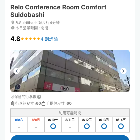
Relo Conference Room Comfort
Suidobashi
从Suidōbashi站步行4分钟。
本日營業時間
:
關閉
4.8
4 則評論
★
★
★
★
★
★
★
★
★
★
可保管的行李數
60
60
行李箱尺寸
:
手提包尺寸
:
利用可能時間
8/8
六
8/9
日
8/10
一
8/11
二
8/12
三
8/13
四
8/14
五