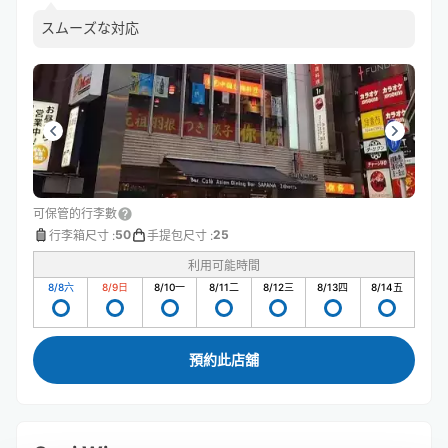
スムーズな対応
可保管的行李數
50
25
行李箱尺寸
:
手提包尺寸
:
利用可能時間
8/8
六
8/9
日
8/10
一
8/11
二
8/12
三
8/13
四
8/14
五
預約此店舖