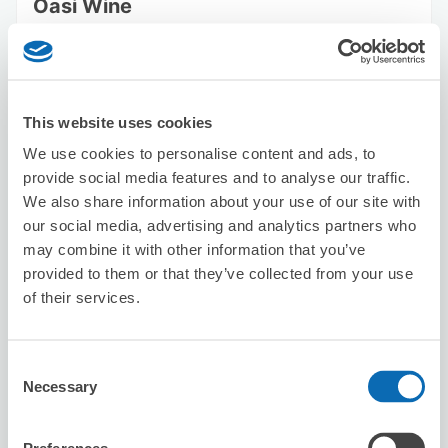
Oasi Wine
从suidoubashi站步行1分钟。
本日營業時間
:
13:00〜22:00
5.0
5 則評論
★
★
★
★
★
★
★
★
★
★
東京ドームのライブで利用させていただきました。
This website uses cookies
We use cookies to personalise content and ads, to
provide social media features and to analyse our traffic.
We also share information about your use of our site with
our social media, advertising and analytics partners who
may combine it with other information that you’ve
provided to them or that they’ve collected from your use
of their services.
可保管的行李數
3
0
行李箱尺寸
:
手提包尺寸
:
利用可能時間
Consent
8/8
六
8/9
日
8/10
一
8/11
二
8/12
三
8/13
四
8/14
五
Necessary
Selection