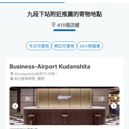
select
select
a
a
九段下站附近推薦的寄物地點
date.
date.
Press
Press
415個店舖
the
the
question
question
mark
mark
key
key
今日可使用
明日可使用
24小時營業
to
to
get
get
the
the
Business-Airport Kudanshita
keyboard
keyboard
shortcuts
shortcuts
从Kudanshita站步行1分钟。
本日營業時間
:
關閉
for
for
changing
changing
dates.
dates.