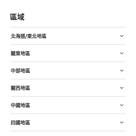
東京メトロ九段下駅改札外コインロッカー
區域
从東京メトロ東西線九段下駅站步行0分钟。
本日營業時間
:
05:00
〜
23:59
神田神保町方面改札を出て正面左手の証明写真機の奥にあ
北海道/東北地區
ります。6番出口階段の手前です。プラン大よりもう一回
北海道
青森縣
岩手縣
宮城縣
秋田縣
山形縣
福島縣
り大きいロッカーが1つあります（900円）。
關東地區
茨城縣
栃木縣
群馬縣
埼玉縣
千葉縣
東京都
神奈川縣
中部地區
新潟縣
富山縣
石川縣
福井縣
山梨縣
長野縣
岐阜縣
静岡縣
愛知縣
關西地區
三重縣
滋賀縣
京都府
大阪府
兵庫縣
奈良縣
和歌山縣
中國地區
鳥取縣
島根縣
岡山縣
廣島縣
山口縣
可保管的行李數
大的
:
1
/
¥700
中等的
:
2
/
¥500
小的
:
17
/
¥400
四國地區
付款方式
德島縣
香川縣
愛媛縣
高知縣
現金, ICカード