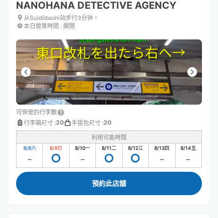
NANOHANA DETECTIVE AGENCY
从Suidōbashi站步行3分钟。
本日營業時間
:
關閉
可保管的行李數
20
20
行李箱尺寸
:
手提包尺寸
:
利用可能時間
8/8
六
8/9
日
8/10
一
8/11
二
8/12
三
8/13
四
8/14
五
預約此店舖