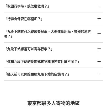
「取回行李時，該怎麼做呢？」
「行李會保管在哪裡呢？」
可保管的行李數
大的
:
2
/
¥700
中等的
:
7
/
¥500
小的
:
10
/
¥300
「九段下站有可以寄放嬰兒車、大型運動用品、樂器的地方
付款方式
嗎？」
現金, ICカード
任何尺寸的行李都OK
查看此投幣式儲物櫃的位置
「九段下站哪裡可以寄存行李？」
放下行李，愉快度過一整天！
樂器、嬰兒車、腳踏車等，只要是1個人能搬運的行李尺寸就OK
「這和九段下站的投幣式置物櫃服務有什麼不同？」
東京メトロ九段下駅改札内コインロッカー
「幾天前可以開始預約九段下站的店舖呢？」
从東京メトロ半蔵門線九段下駅站步行0分钟。
本日營業時間
:
05:00
〜
23:59
東京メトロ半蔵門線渋谷方面行ホームと東京メトロ東西線
ホーム中野方面行ホームの間の経路にあります。隣りには
自動販売機があります。
突發狀況下的安心理賠
東京都最多人寄物的地區
發生行李破損、被偷等狀況時安心有保障