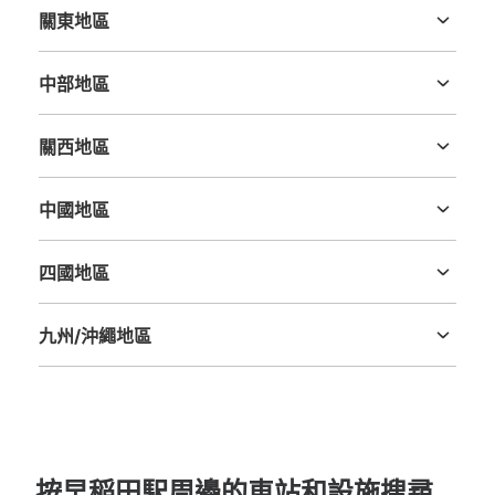
關東地區
茨城縣
栃木縣
群馬縣
埼玉縣
千葉縣
東京都
神奈川縣
中部地區
新潟縣
富山縣
石川縣
福井縣
山梨縣
長野縣
岐阜縣
静岡縣
愛知縣
關西地區
三重縣
滋賀縣
京都府
大阪府
兵庫縣
奈良縣
和歌山縣
中國地區
鳥取縣
島根縣
岡山縣
廣島縣
山口縣
四國地區
德島縣
香川縣
愛媛縣
高知縣
九州/沖繩地區
福岡縣
佐賀縣
長崎縣
熊本縣
大分縣
宮崎縣
鹿児島縣
沖縄縣
按早稲田駅周邊的車站和設施搜尋