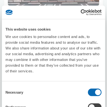
可保管的行李數
1
1
行李箱尺寸
:
手提包尺寸
:
利用可能時間
8/7
五
8/8
六
8/9
日
8/10
一
8/11
二
8/12
三
8/13
四
This website uses cookies
We use cookies to personalise content and ads, to
provide social media features and to analyse our traffic.
預約此店舖
We also share information about your use of our site with
our social media, advertising and analytics partners who
may combine it with other information that you’ve
provided to them or that they’ve collected from your use
Seven-Eleven Shinjuku Funamachi
of their services.
从Akebonobashi站步行1分钟。
本日營業時間
:
關閉
Consent
Necessary
Selection