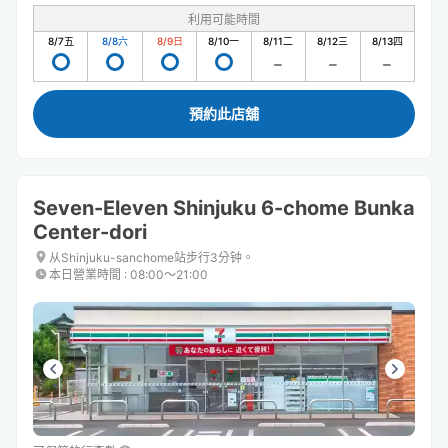
利用可能時間
8/7
五
8/8
六
8/9
日
8/10
一
8/11
二
8/12
三
8/13
四
預約此店舖
Seven-Eleven Shinjuku 6-chome Bunka
Center-dori
从Shinjuku-sanchome站步行3分钟。
本日營業時間
:
08:00〜21:00