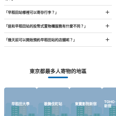
查看此投幣式儲物櫃的位置
任何尺寸的行李都OK
「早稻田站哪裡可以寄存行李？」
放下行李，愉快度過一整天！
樂器、嬰兒車、腳踏車等，只要是1個人能搬運的行李尺寸就OK
早稲田駅改札外コインロッカー
「這和早稻田站的投幣式置物櫃服務有什麼不同？」
从東京メトロ早稲田駅站步行0分钟。
本日營業時間
:
05:00
〜
01:00
「幾天前可以開始預約早稻田站的店舖呢？」
早稲田大学方面改札を出て正面にあるトイレの横に設置、
営業時間は始発から終電
突發狀況下的安心理賠
東京都最多人寄物的地區
發生行李破損、被偷等狀況時安心有保障
TOHO 
早稻田大學
歌舞伎町站
東寶影院新宿
新宿
可保管的行李數
0
中等的
:
3
/
¥500
小的
:
11
/
¥400