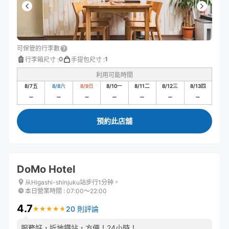
可保管的行李數
0
1
行李箱尺寸
:
手提包尺寸
:
利用可能時間
8/7
五
8/8
六
8/9
日
8/10
一
8/11
二
8/12
三
8/13
四
預約此店舖
DoMo Hotel
从Higashi-shinjuku站步行1分钟。
本日營業時間
:
07:00〜22:00
4.7
20 則評論
★
★
★
★
★
★
★
★
★
★
服務好，近地鐵站，方便！24小時！