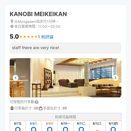
KANOBI MEIKEIKAN
从Myogadani站步行1分钟。
本日營業時間
:
11:00〜20:00
5.0
1 則評論
★
★
★
★
★
★
★
★
★
★
staff there are very nice!
可保管的行李數
30
30
行李箱尺寸
:
手提包尺寸
:
利用可能時間
8/7
五
8/8
六
8/9
日
8/10
一
8/11
二
8/12
三
8/13
四