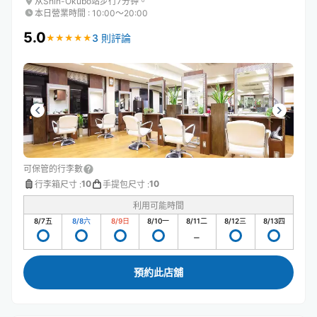
从Shin-Ōkubo站步行7分钟。
本日營業時間
:
10:00〜20:00
5.0
3 則評論
★
★
★
★
★
★
★
★
★
★
可保管的行李數
10
10
行李箱尺寸
:
手提包尺寸
:
利用可能時間
8/7
五
8/8
六
8/9
日
8/10
一
8/11
二
8/12
三
8/13
四
預約此店舖