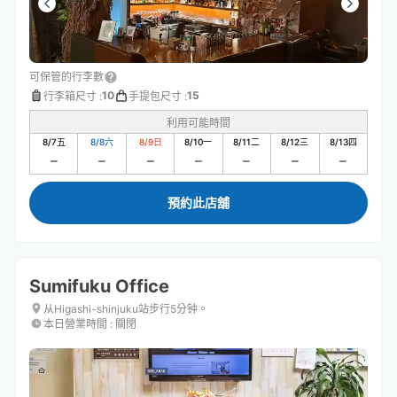
可保管的行李數
10
15
行李箱尺寸
:
手提包尺寸
:
利用可能時間
8/7
五
8/8
六
8/9
日
8/10
一
8/11
二
8/12
三
8/13
四
預約此店舖
Sumifuku Office
从Higashi-shinjuku站步行5分钟。
本日營業時間
:
關閉