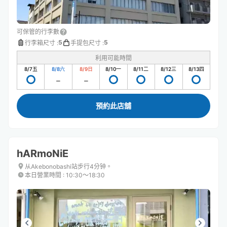
可保管的行李數
5
5
行李箱尺寸
:
手提包尺寸
:
利用可能時間
8/7
五
8/8
六
8/9
日
8/10
一
8/11
二
8/12
三
8/13
四
預約此店舖
hARmoNiE
从Akebonobashi站步行4分钟。
本日營業時間
:
10:30〜18:30