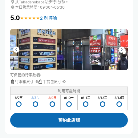
从Takadanobaba站步行1分钟。
本日營業時間
:
09:00〜05:30
5.0
2 則評論
★
★
★
★
★
★
★
★
★
★
可保管的行李數
5
0
行李箱尺寸
:
手提包尺寸
:
利用可能時間
8/7
五
8/8
六
8/9
日
8/10
一
8/11
二
8/12
三
8/13
四
預約此店舖