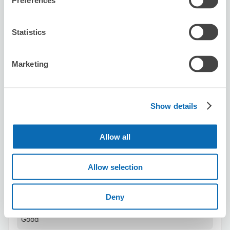
Preferences
可保管的行李數
Statistics
1
1
行李箱尺寸
:
手提包尺寸
:
利用可能時間
Marketing
8/7
五
8/8
六
8/9
日
8/10
一
8/11
二
8/12
三
8/13
四
預約此店舖
Show details
Allow all
Seven-Eleven Shinjuku Takadanobaba
4-Chome Minami
Allow selection
从Takadanobaba站步行3分钟。
本日營業時間
:
00:00〜00:00
Deny
5.0
1 則評論
★
★
★
★
★
★
★
★
★
★
Good