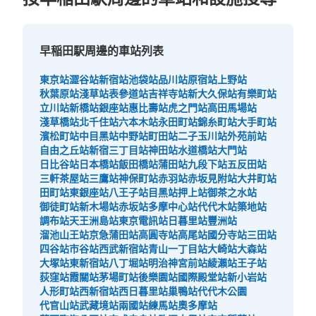
早稲田駅周邊的車站列表
東京站
澀谷站
新宿站
池袋站
品川站
原宿站
上野站
秋葉原站
淺草站
表參道站
吉祥寺站
新大久保站
有樂町站
立川站
新橋站
銀座站
惠比壽站
虎之門站
高田馬場站
淺草橋站
北千住站
六本木站
永田町站
錦糸町站
大手町站
濱松町站
中目黑站
中野站
町田站
二子玉川站
外苑前站
自由之丘站
新宿三丁目站
神田站
水道橋站
大門站
日比谷站
日本橋站
飯田橋站
蒲田站
九段下站
五反田站
三軒茶屋站
三鷹站
神保町站
赤羽站
赤坂見附站
大井町站
田町站
東銀座站
八王子站
目黑站
押上站
御茶之水站
御徒町站
新木場站
赤坂站
多摩中心站
代代木站
築地站
調布站
天王洲島站
東京電訊站
日暮里站
豐洲站
溜池山王站
京急蒲田站
高圓寺站
高尾站
國分寺站
三田站
四谷站
市谷站
西武新宿站
青山一丁目站
大崎站
大森站
大塚站
東新宿站
八丁堀站
明治神宮前站
綾瀨站
王子站
荻窪站
霞關站
茅場町站
後樂園站
國際殿堂站
新小岩站
人形町站
西新宿站
西日暮里站
巢鴨站
代代木公園
代官山站
武藏境站
兩國站
練馬站
奧多摩站