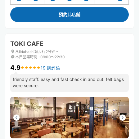
預約此店舖
TOKI CAFE
从Iidabashi站步行2分钟。
本日營業時間
:
09:00〜22:30
4.9
19 則評論
★
★
★
★
★
★
★
★
★
★
friendly staff. easy and fast check in and out. felt bags
were secure.