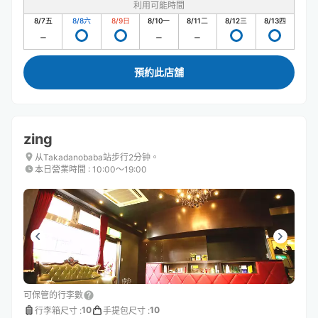
利用可能時間
8/7
五
8/8
六
8/9
日
8/10
一
8/11
二
8/12
三
8/13
四
預約此店舖
zing
从Takadanobaba站步行2分钟。
本日營業時間
:
10:00〜19:00
可保管的行李數
10
10
行李箱尺寸
:
手提包尺寸
: