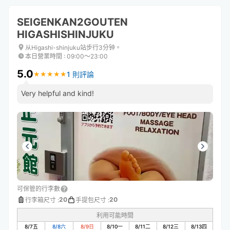
SEIGENKAN2GOUTEN
HIGASHISHINJUKU
从Higashi-shinjuku站步行3分钟。
本日營業時間
:
09:00〜23:00
5.0
1 則評論
★
★
★
★
★
★
★
★
★
★
Very helpful and kind!
可保管的行李數
20
20
行李箱尺寸
:
手提包尺寸
:
利用可能時間
8/7
五
8/8
六
8/9
日
8/10
一
8/11
二
8/12
三
8/13
四