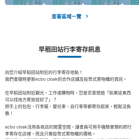
付款方式
現金, ICカード
查看區域一覽
查看此投幣式儲物櫃的位置
早稻田站行李寄存訊息
向您介紹早稻田站附近的行李寄存地點！

我們會隨時更新ecbo cloak的合作店鋪及投幣式寄物櫃的資訊。

在早稻田站附近觀光、工作或購物時，您是否曾想過「如果這東西
可以找地方寄放就好了」？

把手上的包包、行李箱、嬰兒車、自行車等都寄存起來，輕鬆沒負
擔！

ecbo cloak活用各商店的閒置空間，讓會員可用手機簡單預約把行
李寄存在店裡，而且只需投幣式寄物櫃的價格。
