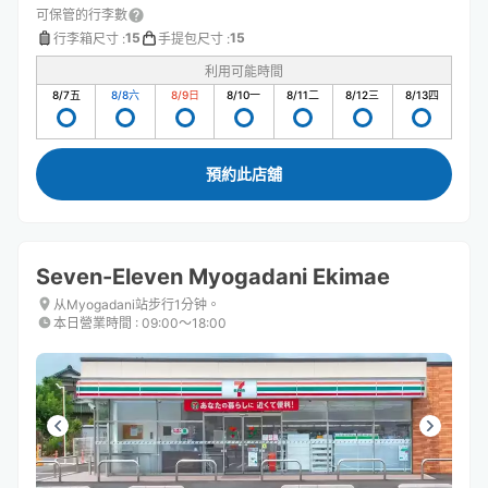
可保管的行李數
15
15
行李箱尺寸
:
手提包尺寸
:
利用可能時間
8/7
五
8/8
六
8/9
日
8/10
一
8/11
二
8/12
三
8/13
四
預約此店舖
Seven-Eleven Myogadani Ekimae
从Myogadani站步行1分钟。
本日營業時間
:
09:00〜18:00