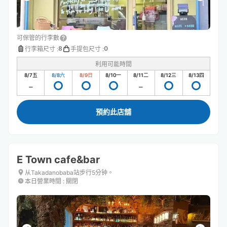
可保管的行李數
8
0
行李箱尺寸
:
手提包尺寸
:
利用可能時間
8/7
五
8/8
六
8/9
日
8/10
一
8/11
二
8/12
三
8/13
四
預約此店舖
E Town cafe&bar
从Takadanobaba站步行5分钟。
本日營業時間
:
關閉