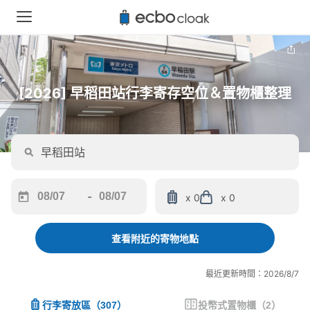
[2026] 早稻田站行李寄存空位＆置物櫃整理
-
x 0
x 0
Navigate
Navigate
forward
backward
to
to
查看附近的寄物地點
interact
interact
with
with
最近更新時間：2026/8/7
the
the
calendar
calendar
行李寄放區
（
307
）
投幣式置物櫃
（
2
）
and
and