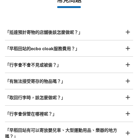
常見問題
等）
事先用手機預約

全國有1,000家以上合作店鋪
指定的日期和時間
早稲田大学 駅コインロッカー
北起北海道，南至沖繩，以都市為中心，全國皆可使用此服務。
从東京メトロ早稲田駅站步行0分钟。
行李箱尺寸
本日營業時間
:
05:00
〜
00:03
¥800
「抵達預計寄物的店舖後該怎麼做呢？」
/
日
メトロ早稲田駅改札外
最長邊45cm以上的行李（行李箱、樂器、嬰兒車等）
「早稻田站的ecbo cloak服務費用？」
「行李會不會不見或被偷？」
許多地點佳/條件優的店鋪
工作人員拍完行李照片後

「有無法接受寄存的物品嗎？」
我們與許多地點方便的車站內店舖以及24小時營業的店鋪合作。
即完成寄存手續
「取回行李時，該怎麼做呢？」
可保管的行李數
「行李會保管在哪裡呢？」
大的
:
3
/
¥500
小的
:
11
/
¥400
付款方式
現金, ICカード
「早稻田站有可以寄放嬰兒車、大型運動用品、樂器的地方
嗎？」