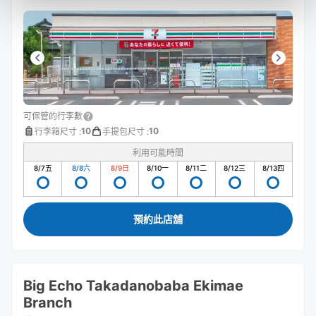
可保管的行李數
10
10
行李箱尺寸
:
手提包尺寸
:
利用可能時間
8/7
五
8/8
六
8/9
日
8/10
一
8/11
二
8/12
三
8/13
四
預約此店舖
Big Echo Takadanobaba Ekimae
Branch