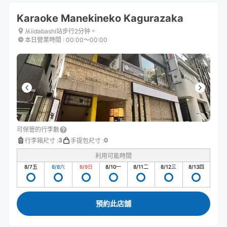
Karaoke Manekineko Kagurazaka
从iidabashi站步行2分钟。
本日營業時間
:
00:00〜00:00
可保管的行李數
3
0
行李箱尺寸
:
手提包尺寸
:
利用可能時間
8/7
五
8/8
六
8/9
日
8/10
一
8/11
二
8/12
三
8/13
四
預約此店舖