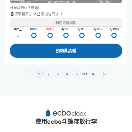
可保管的行李數
2
2
行李箱尺寸
:
手提包尺寸
:
利用可能時間
8/7
五
8/8
六
8/9
日
8/10
一
8/11
二
8/12
三
8/13
四
預約此店舖
1
2
3
4
5
16
早稻田站附近推薦的寄物櫃
2個投幣式置物櫃
使用ecbo斗篷存放行李