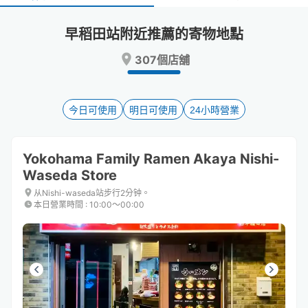
select
select
a
a
早稻田站附近推薦的寄物地點
date.
date.
Press
Press
307個店舖
the
the
question
question
mark
mark
key
key
今日可使用
明日可使用
24小時營業
to
to
get
get
the
the
Yokohama Family Ramen Akaya Nishi-
keyboard
keyboard
Waseda Store
shortcuts
shortcuts
for
for
从Nishi-waseda站步行2分钟。
changing
changing
本日營業時間
:
10:00〜00:00
dates.
dates.