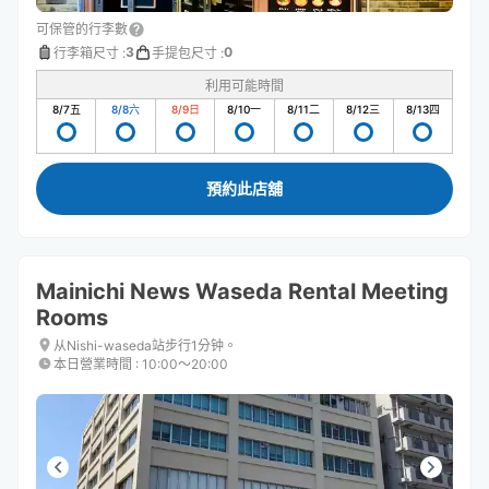
可保管的行李數
3
0
行李箱尺寸
:
手提包尺寸
:
利用可能時間
8/7
五
8/8
六
8/9
日
8/10
一
8/11
二
8/12
三
8/13
四
預約此店舖
Mainichi News Waseda Rental Meeting
Rooms
从Nishi-waseda站步行1分钟。
本日營業時間
:
10:00〜20:00