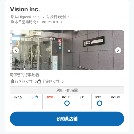
Vision Inc.
从Higashi-shinjuku站步行1分钟。
本日營業時間
:
10:00〜18:00
可保管的行李數
5
5
行李箱尺寸
:
手提包尺寸
:
利用可能時間
8/7
五
8/8
六
8/9
日
8/10
一
8/11
二
8/12
三
8/13
四
預約此店舖