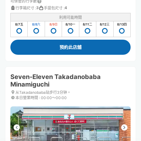
可保管的行李數
3
4
行李箱尺寸
:
手提包尺寸
:
利用可能時間
8/7
五
8/8
六
8/9
日
8/10
一
8/11
二
8/12
三
8/13
四
預約此店舖
Seven-Eleven Takadanobaba
Minamiguchi
从Takadanobaba站步行3分钟。
本日營業時間
:
00:00〜00:00