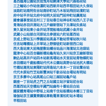
葛西臨海公園站
京成曳舟站
駒澤大學站
穴森稻荷站
三之輪站
小作站
信濃町站
西新井站
西早稻田站
大久保站
淡路町站
南阿佐谷站
南砂町站
乃木坂站
飛田站
濱町站
府中站
平井站
北府中站
明大前站
門前仲町站
廣尾站
國會議事堂前
志村三丁目站
春日站
神谷町站
西八王子站
青海站
赤羽井淵站
大江戶線新宿站
下北澤站
矢県站
東久留米站
東小金井站
浮間船塢站
武藏小金井站
武藏小山站
部白河原站
北參道站
六町站
葛西站
京成上野站
玉川學園前站
高畠不動站
笹塚站
秋川站
住吉站
曙橋站
上井草站
上野御徒町站
新宿西口站
西大島站
東大前
梅屋敷站
幡谷站
品川海濱站
北池袋站
龍津中心站
百合鷗新橋站
龜有站
久米川站
京王線新宿站
駒込站
高井戶站
四木站
新馬場站
水天宮前站
青物橫町站
赤羽橋站
千歲船橋站
代代木公園站
高野台站
池尻大橋站
竹橋站
潮見站
東陽町站
拜島站
六本木一丁目站
鶯谷站
代代木原站
竹芝站
新豐洲站
千馱谷站
台場站
有明站
京王多摩中心站
高尾山口站
三越前站
龜戶站
銀座一丁目站
虎之門之丘站
國立站
汐留站
初台站
西葛西站
天空橋站
半藏門站
麻布十番站
目白站
國家體育場站
中野坂上站
南千住站
板橋站
本鄉三丁目站
瑜伽站
京王讀賣樂園站
單軌電車濱松町站
木場站
早稻田站