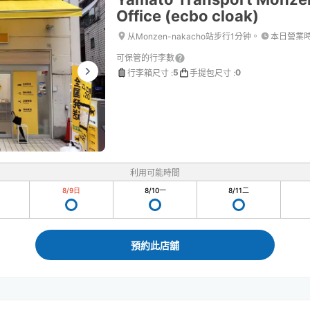
Office (ecbo cloak)
从Monzen-nakacho站步行1分钟。
本日營業
可保管的行李數
5
0
行李箱尺寸
:
手提包尺寸
:
利用可能時間
8/9
日
8/10
一
8/11
二
預約此店舖