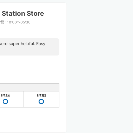
Station Store
時間
:
10:00〜05:30
were super helpful. Easy
8/12
三
8/13
四