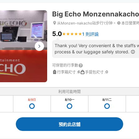
Big Echo Monzennakacho 
从Monzen-nakacho站步行1分钟。
本日營業
5.0
1 則評論
★
★
★
★
★
★
★
★
★
★
Thank you! Very convenient & the staffs 
process & our luggage safely stored. 😊
可保管的行李數
6
0
行李箱尺寸
:
手提包尺寸
:
利用可能時間
8/9
日
8/10
一
8/11
二
預約此店舖