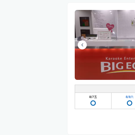
8/7
五
8/8
六