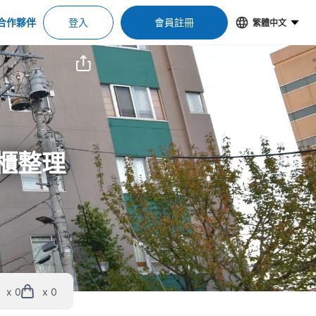
合作夥伴
登入
會員註冊
繁體中文
物櫃整理
x 0
x 0