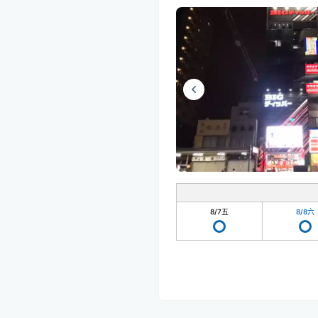
8/7
五
8/8
六