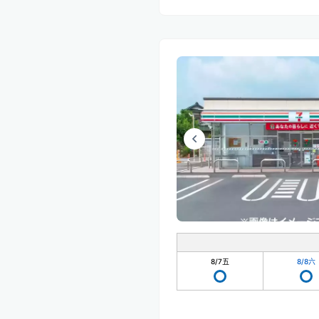
8/7
五
8/8
六