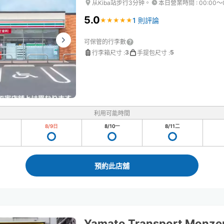
从Kiba站步行3分钟。
本日營業時間
:
00:00〜
5.0
1 則評論
★
★
★
★
★
★
★
★
★
★
可保管的行李數
3
5
行李箱尺寸
:
手提包尺寸
:
利用可能時間
8/9
日
8/10
一
8/11
二
預約此店舖
Yamato Transport Monze