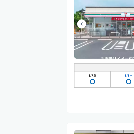
8/7
五
8/8
六