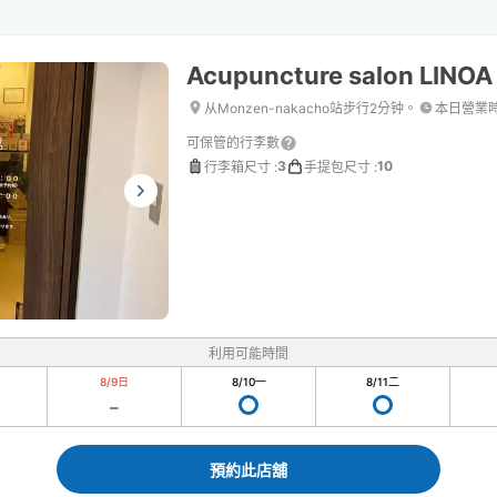
Acupuncture salon LINOA
从Monzen-nakacho站步行2分钟。
本日營業
可保管的行李數
3
10
行李箱尺寸
:
手提包尺寸
:
利用可能時間
8/9
日
8/10
一
8/11
二
預約此店舖