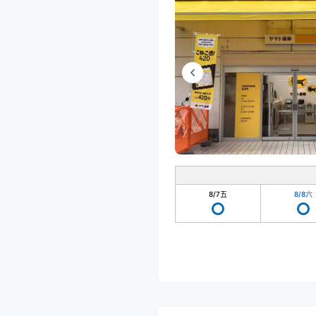
8/7
五
8/8
六