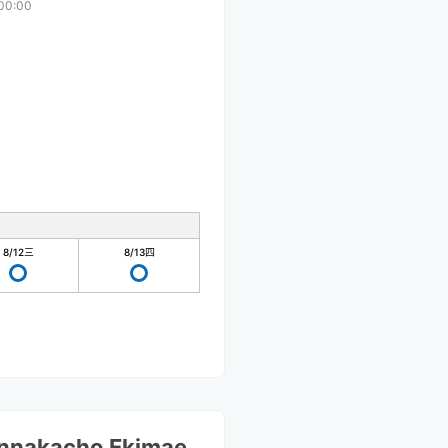
00:00
8/12
三
8/13
四
nnakacho Ekimae