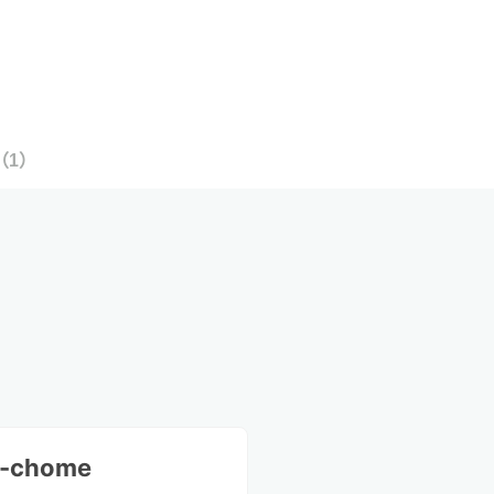
（
1
）
3-chome