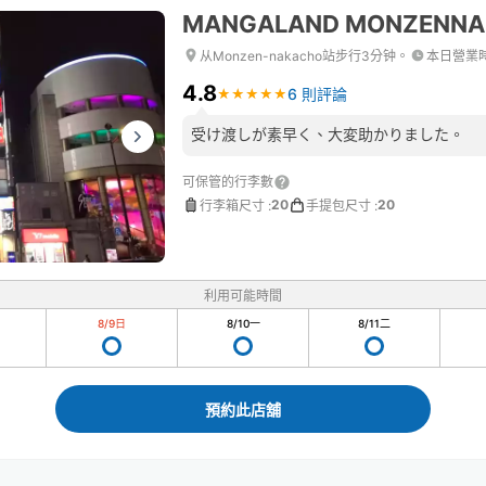
MANGALAND MONZENN
从Monzen-nakacho站步行3分钟。
本日營業
4.8
6 則評論
★
★
★
★
★
★
★
★
★
★
受け渡しが素早く、大変助かりました。
可保管的行李數
20
20
行李箱尺寸
:
手提包尺寸
:
利用可能時間
8/9
日
8/10
一
8/11
二
預約此店舖