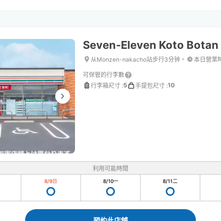
Seven-Eleven Koto Bota
从Monzen-nakacho站步行3分钟。
本日營業
可保管的行李數
5
10
行李箱尺寸
:
手提包尺寸
:
利用可能時間
8/9
日
8/10
一
8/11
二
預約此店舖