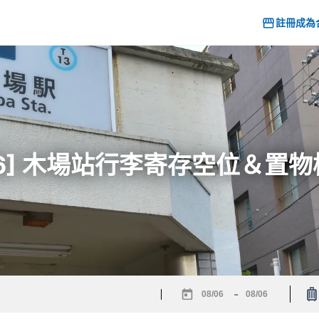
註冊成為
26] 木場站行李寄存空位＆置
-
Navigate
Navigate