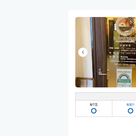
8/7
五
8/8
六