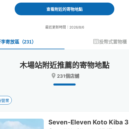
forward
backward
to
to
查看附近的寄物地點
interact
interact
with
with
the
the
最近更新時間：2026/8/6
calendar
calendar
and
and
select
select
行李寄放區
（
231
）
投幣式置物櫃
a
a
date.
date.
Press
Press
木場站附近推薦的寄物地點
the
the
question
question
231個店舖
mark
mark
key
key
to
to
get
get
the
the
時營業
keyboard
keyboard
shortcuts
shortcuts
for
for
Seven-Eleven Koto Kiba 
changing
changing
dates.
dates.